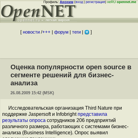
Профиль:
Аноним
(
вход
|
регистрация
)
неRU
opennet.me
[
новости
/
+++
|
форум
|
теги
|
]
Оценка популярности open source в
сегменте решений для бизнес-
анализа
26.08.2009 15:42 (MSK)
Исследовательская организация Third Nature при
поддержке Jaspersoft и Infobright
представила
результаты опроса
сотрудников 206 предприятий
различного размера, работающих с системами бизнес-
анализа (Business Intelligence). Опрос выявил