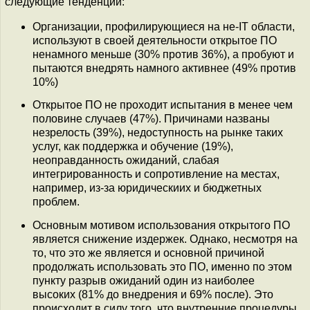
следующие тенденции:
Организации, профилирующиеся на не-IT области,
используют в своей деятельности открытое ПО
ненамного меньше (30% против 36%), а пробуют и
пытаются внедрять намного активнее (49% против
10%)
Открытое ПО не проходит испытания в менее чем
половине случаев (47%). Причинами названы
незрелость (39%), недоступность на рынке таких
услуг, как поддержка и обучение (19%),
неоправданность ожиданий, слабая
интегрированность и сопротивление на местах,
например, из-за юридическиих и бюджетных
проблем.
Основным мотивом использования открытого ПО
является снижение издержек. Однако, несмотря на
то, что это же является и основной причиной
продолжать использовать это ПО, именно по этом
пункту разрыв ожиданий один из наиболее
высоких (81% до внедрения и 69% после). Это
происходит в силу того, что внутренние процедуры