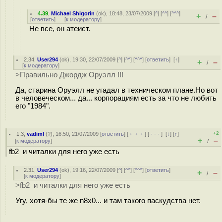
4.39
,
Michael Shigorin
(
ok
), 18:48, 23/07/2009 [
^
] [
^^
] [
^^^
]
+
–
/
[
ответить
]
[
к модератору
]
Не все, он атеист.
2.34
,
User294
(
ok
), 19:30, 22/07/2009 [
^
] [
^^
] [
^^^
] [
ответить
]
[
↑
]
+
–
/
[
к модератору
]
>Правильно Джордж Оруэлл !!!
Да, старина Оруэлл не угадал в техническом плане.Но вот
в человеческом... да... корпорациям есть за что не любить
его "1984".
+2
1.3
,
vadiml
(
?
), 16:50, 21/07/2009 [
ответить
] [
﹢﹢﹢
] [
· · ·
]
[
↓
] [
↑
]
+
–
[
к модератору
]
/
fb2 и читалки для него уже есть
2.31
,
User294
(
ok
), 19:16, 22/07/2009 [
^
] [
^^
] [
^^^
] [
ответить
]
+
–
/
[
к модератору
]
>fb2 и читалки для него уже есть
Угу, хотя-бы те же n8x0... и там такого паскудства нет.