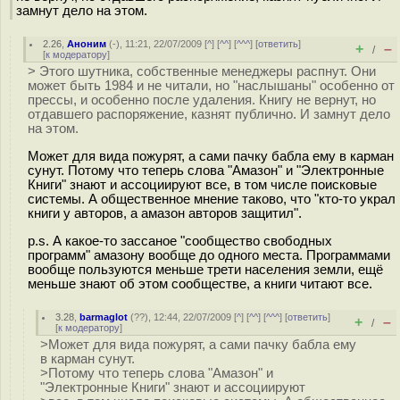
замнут дело на этом.
2.26
,
Аноним
(
-
), 11:21, 22/07/2009 [
^
] [
^^
] [
^^^
] [
ответить
]
+
–
/
[
к модератору
]
> Этого шутника, собственные менеджеры распнут. Они
может быть 1984 и не читали, но "наслышаны" особенно от
прессы, и особенно после удаления. Книгу не вернут, но
отдавшего распоряжение, казнят публично. И замнут дело
на этом.
Может для вида пожурят, а сами пачку бабла ему в карман
сунут. Потому что теперь слова "Амазон" и "Электронные
Книги" знают и ассоциируют все, в том числе поисковые
системы. А общественное мнение таково, что "кто-то украл
книги у авторов, а амазон авторов защитил".
p.s. А какое-то зассаное "сообщество свободных
программ" амазону вообще до одного места. Программами
вообще пользуются меньше трети населения земли, ещё
меньше знают об этом сообществе, а книги читают все.
3.28
,
barmaglot
(
??
), 12:44, 22/07/2009 [
^
] [
^^
] [
^^^
] [
ответить
]
+
–
/
[
к модератору
]
>Может для вида пожурят, а сами пачку бабла ему
в карман сунут.
>Потому что теперь слова "Амазон" и
"Электронные Книги" знают и ассоциируют