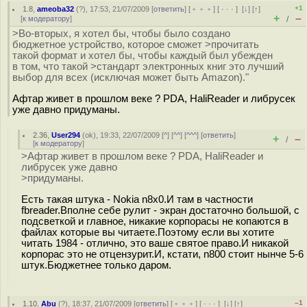
+1
1.8
,
ameoba32
(
?
), 17:53, 21/07/2009 [
ответить
] [
﹢﹢﹢
] [
· · ·
]
[
↓
] [
↑
]
+
–
[
к модератору
]
/
>Во-вторых, я хотел бы, чтобы было создано
бюджетное устройство, которое сможет >прочитать
такой формат и хотел бы, чтобы каждый был убежден
в том, что такой >стандарт электронных книг это лучший
выбор для всех (исключая может быть Amazon)."
Афтар живет в прошлом веке ? PDA, HaliReader и либрусек
уже давно придуманы.
2.36
,
User294
(
ok
), 19:33, 22/07/2009 [
^
] [
^^
] [
^^^
] [
ответить
]
+
–
/
[
к модератору
]
>Афтар живет в прошлом веке ? PDA, HaliReader и
либрусек уже давно
>придуманы.
Есть такая штука - Nokia n8x0.И там в частности
fbreader.Вполне себе рулит - экран достаточно большой, с
подсветкой и главное, никакие корпорасы не копаются в
файлах которые вы читаете.Поэтому если вы хотите
читать 1984 - отлично, это ваше святое право.И никакой
корпорас это не отцензурит.И, кстати, n800 стоит нынче 5-6
штук.Бюджетнее только даром.
–1
1.10
,
Abu
(
?
), 18:37, 21/07/2009 [
ответить
] [
﹢﹢﹢
] [
· · ·
]
[
↓
] [
↑
]