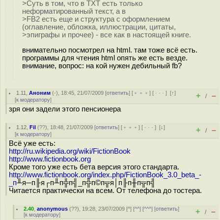
>Суть в том, что в TXT есть только
неформатированный текст, а в
>FB2 есть еще и структура с оформлением
(оглавление, обложка, иллюстрации, цитаты,
>эпиграфы и прочее) - все как в настоящей книге.
внимательно посмотрел на html. там тоже всё есть.
программы для чтения html опять же есть везде.
внимание, вопрос: на кой нужен дебильный fb?
1.11
,
Аноним
(
-
), 18:45, 21/07/2009 [
ответить
] [
﹢﹢﹢
] [
· · ·
]
[
↑
]
+
–
/
[
к модератору
]
зря они задели этого пенсионера
1.12
,
Fil
(
??
), 18:48, 21/07/2009 [
ответить
] [
﹢﹢﹢
] [
· · ·
]
[
↓
]
+
–
/
[
к модератору
]
Всё уже есть:
http://ru.wikipedia.org/wiki/FictionBook
http://www.fictionbook.org
Кроме того уже есть бета версия этого стандарта.
http://www.fictionbook.org/index.php/FictionBook_3.0_beta_-
_п
╨я─п╟я┌п╨п╬п╣_п╬п©п╦я│п╟п╫п╦п╣
Читается практически на всем. От телефона до тостера.
2.40
,
anonymous
(
??
), 19:28, 23/07/2009 [
^
] [
^^
] [
^^^
] [
ответить
]
+
–
/
[
к модератору
]