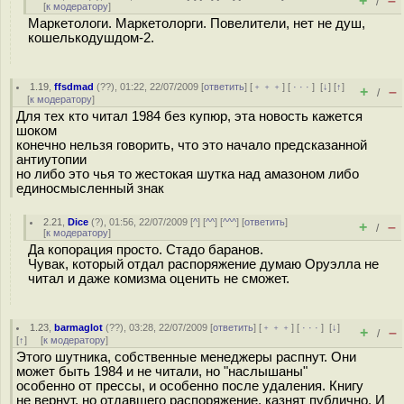
+
–
/
[
к модератору
]
Маркетологи. Маркетолорги. Повелители, нет не душ,
кошелькодушдом-2.
1.19
,
ffsdmad
(
??
), 01:22, 22/07/2009 [
ответить
] [
﹢﹢﹢
] [
· · ·
]
[
↓
] [
↑
]
+
–
/
[
к модератору
]
Для тех кто читал 1984 без купюр, эта новость кажется
шоком
конечно нельзя говорить, что это начало предсказанной
антиутопии
но либо это чья то жестокая шутка над амазоном либо
единосмысленный знак
2.21
,
Dice
(
?
), 01:56, 22/07/2009 [
^
] [
^^
] [
^^^
] [
ответить
]
+
–
/
[
к модератору
]
Да копорация просто. Стадо баранов.
Чувак, который отдал распоряжение думаю Оруэлла не
читал и даже комизма оценить не сможет.
1.23
,
barmaglot
(
??
), 03:28, 22/07/2009 [
ответить
] [
﹢﹢﹢
] [
· · ·
]
[
↓
]
+
–
/
[
↑
] [
к модератору
]
Этого шутника, собственные менеджеры распнут. Они
может быть 1984 и не читали, но "наслышаны"
особенно от прессы, и особенно после удаления. Книгу
не вернут, но отдавшего распоряжение, казнят публично. И