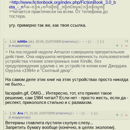
>
http://www.fictionbook.org/index.php/FictionBook_3.0_b
eta_-_п
╨я─п╟я┌п╨п╬п╣_п╬п©п╦я│п╟п╫п╦п╣
>Читается практически на всем. От телефона до
тостера.
угу. примерно так же, как твоя ссылка.
+1
1.14
,
Iv945n
(
ok
), 20:43, 21/07/2009 [
ответить
] [
﹢﹢﹢
] [
· · ·
]
[
↑
]
+
–
[
к модератору
]
/
> На последней неделе Amazon совершила презрительное
действие. Она нарушила неприкосновенность пользователей
устройства чтения электронных книг Kindle, без
предупреждения удалив с их устройств копии книг Джорджа
Оруэла «1984» и "Скотный двор".
На самом деле этих книг на этих устройствах просто никогда
не было...
facepalm.gif, OMG... Интересно, тот, кто принял такое
решение, сам 1984 читал? Если нет - просто жесть, если да -
респект, прикололся стильно и с размахом.
1.16
,
Ага
(
?
), 21:10, 21/07/2009 [
ответить
] [
﹢﹢﹢
] [
· · ·
]
[
↓
]
+
–
/
[
к модератору
]
Ветераны главлита пустили скупую слезу...
Запретить бумагу вообще (конечно, в целях экологии).