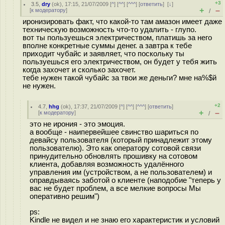
+3
3.5
,
dry
(
ok
), 17:15, 21/07/2009 [
^
] [
^^
] [
^^^
] [
ответить
]
[
↓
]
+
–
[
к модератору
]
/
иронизировать факт, что какой-то там амазон имеет даже
техническую возможность что-то удалить - глупо.
вот ты пользуешься электричеством, платишь за него
вполне конкретные суммы денег. а завтра к тебе
приходит чубайс и заявляет, что поскольку ты
пользуешься его электричеством, он будет у тебя жить
когда захочет и сколько захочет.
тебе нужен такой чубайс за твои же деньги? мне на%$й
не нужен.
+2
4.7
,
hhg
(
ok
), 17:37, 21/07/2009 [
^
] [
^^
] [
^^^
] [
ответить
]
+
–
[
к модератору
]
/
это не ирония - это эмоция.
а вообще - наипервейшее свинство шариться по
девайсу пользователя (который принадлежит этому
пользователю). Это как оператору сотовой связи
принудительно обновлять прошивку на сотовом
клиента, добавляя возможность удалённого
управления им (устройством, а не пользователем) и
оправдываясь заботой о клиенте (наподобие "теперь у
вас не будет проблем, а все мелкие вопросы Мы
оперативно решим")
ps:
Kindle не видел и не знаю его характеристик и условий