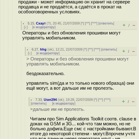
продажи - может информацию он хранит на сервере
продавца и не продаётся, а сдаётся в прокат на
особооговоренных условиях.
5.15
,
Скаут
(
?
), 20:45, 21/07/2009 [
^
] [
^^
] [
^^^
] [
ответить
]
+
–
/
[
↓
] [
к модератору
]
Операторы и без обновления прошивки могут
управлять мобильником.
6.27
,
hhg
(
ok
), 12:21, 22/07/2009 [
^
] [
^^
] [
^^^
] [
ответить
]
+
–
/
[
↓
] [
к модератору
]
> Операторы и без обновления прошивки могут
управлять мобильником.
бездоказательно.
управлять sim(да и то только нового образца) они
ещё могут, а вот дальше им не пролезть.
7.33
,
User294
(
ok
), 19:28, 22/07/2009 [
^
] [
^^
] [
^^^
]
+
–
/
[
ответить
]
[
к модератору
]
>дальше им не пролезть.
Читаем про Sim Applications Toolkit соотв. clause в
доках на GSM и 3G... кой-что там можно, но не
больно дофига.Еще смс с настройками бывают.В
итоге до некоторой степени - могут.Впрочем учтя
что все данные через оператора идут - не