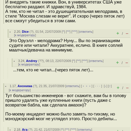
И внедрять такие книжки. Вон, в университетах США уже
бесплатно раздают. И здравствуй, 1984.
А тем, кто не читал - это душещипательная мелодрама, в
стиле "Москва слезам не верит". И скоро (через пяток лет)
все смогут убедиться в этом сами.
2.20
,
Dice
(
?
), 01:54, 22/07/2009 [
^
] [
^^
] [
^^^
] [
ответить
]
+
–
/
[
к модератору
]
Это Оруэлл - мелодрама? Нуну... Вы по экранизациям
судите или читали? Аккуратнее, есличо. В книге соплей
маалчык/девачка на минимуме.
3.24
,
Andrey
(
??
), 08:13, 22/07/2009 [
^
] [
^^
] [
^^^
] [
ответить
]
+
–
/
[
к модератору
]
...тем, кто не читал...(через пяток лет)...
1.17
,
Анонима
(
?
), 21:35, 21/07/2009 [
ответить
] [
﹢﹢﹢
] [
· · ·
]
[
↓
] [
↑
]
+
–
/
[
к модератору
]
Тут большинство инженеров - вот скажите, вам бы в голову
пришло удалять уже купленные книги (пусть даже с
возвратом бабла, как сделала амазон)?
По-моему инцидент можно было замять по-тихому, но
мэнэджэрский мозг не углядел этого. Просто дебилы...
2.18
,
Ага
(
?
), 21:42, 21/07/2009 [
^
] [
^^
] [
^^^
] [
ответить
]