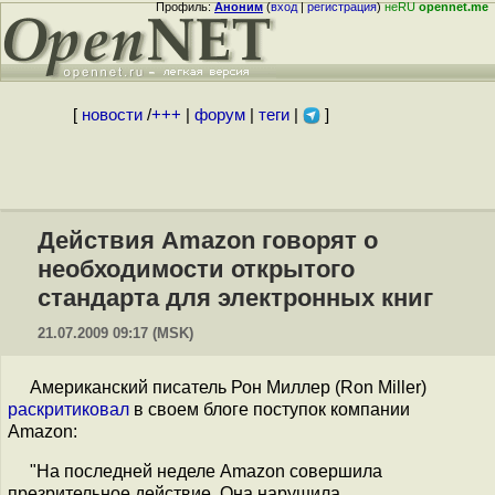
Профиль:
Аноним
(
вход
|
регистрация
)
неRU
opennet.me
[
новости
/
+++
|
форум
|
теги
|
]
Действия Amazon говорят о
необходимости открытого
стандарта для электронных книг
21.07.2009 09:17 (MSK)
Американский писатель Рон Миллер (Ron Miller)
раскритиковал
в своем блоге поступок компании
Amazon:
"На последней неделе Amazon совершила
презрительное действие. Она нарушила