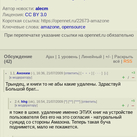
Автор новости:
alecm
Лицензия:
CC BY 3.0
Короткая ссылка: https://opennet.ru/22673-amazone
Ключевые слова:
amazone
,
opensource
При перепечатке указание ссылки на opennet.ru обязательно
Обсуждение
Ajax
|
1 уровень
|
Линейный
|
+/-
|
Раскрыть
(42)
всё
|
RSS
+3
1.1
,
Аноним
(
-
), 16:36, 21/07/2009 [
ответить
] [
﹢﹢﹢
] [
· · ·
]
[
↓
]
+
–
[
к модератору
]
/
Трындец, и книги то не абы какие удалены. Здраствуй
Большой брат...
+5
2.4
,
hhg
(
ok
), 16:54, 21/07/2009 [
^
] [
^^
] [
^^^
] [
ответить
]
+
–
[
к модератору
]
/
я тоже в шоке. удаление именно ЭТИХ книг на устройстве
пользователя без его на это согласия - натуральный
суицид со стороны Амазона. Теперь такая буча
поднимется, мало не покажется.