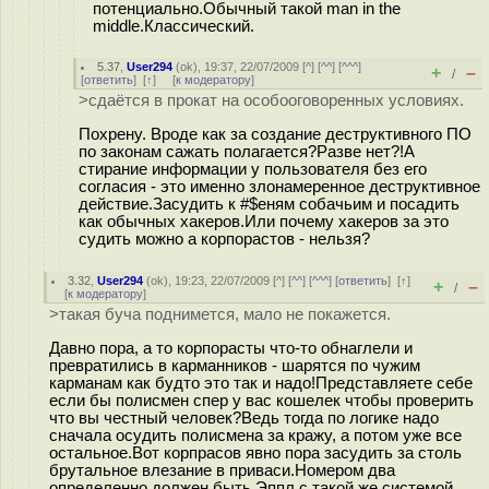
потенциально.Обычный такой man in the
middle.Классический.
5.37
,
User294
(
ok
), 19:37, 22/07/2009 [
^
] [
^^
] [
^^^
]
+
–
/
[
ответить
]
[
↑
] [
к модератору
]
>сдаётся в прокат на особооговоренных условиях.
Похрену. Вроде как за создание деструктивного ПО
по законам сажать полагается?Разве нет?!А
стирание информации у пользователя без его
согласия - это именно злонамеренное деструктивное
действие.Засудить к #$еням собачьим и посадить
как обычных хакеров.Или почему хакеров за это
судить можно а корпорастов - нельзя?
3.32
,
User294
(
ok
), 19:23, 22/07/2009 [
^
] [
^^
] [
^^^
] [
ответить
]
[
↑
]
+
–
/
[
к модератору
]
>такая буча поднимется, мало не покажется.
Давно пора, а то корпорасты что-то обнаглели и
превратились в карманников - шарятся по чужим
карманам как будто это так и надо!Представляете себе
если бы полисмен спер у вас кошелек чтобы проверить
что вы честный человек?Ведь тогда по логике надо
сначала осудить полисмена за кражу, а потом уже все
остальное.Вот корпрасов явно пора засудить за столь
брутальное влезание в приваси.Номером два
определенно должен быть Эппл с такой же системой