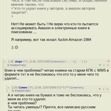
>все, в том числе поисковые системы. А общественное
мнение таково, что
>"кто-то украл книги у авторов, а амазон авторов
защитил".
>
Нет! Не может быть ! Не верю что кто-то пытается
ассоциировать Амазон и электронные книги в
поисковиках ...
Я например, вот так искал: fuckin Amazon 1984
:) :D
–2
1.25
,
sluge
(
??
), 11:06, 22/07/2009 [
ответить
] [
﹢﹢﹢
] [
· · ·
]
[
↑
]
+
–
[
к модератору
]
/
блин в чем проблема? читаю книжки на старом КПК с WM5 в
формате тхт и не беспокоюсь что кто то у меня чего то
удалит...
2.29
,
Семен
(
??
), 12:56, 22/07/2009 [
^
] [
^^
] [
^^^
] [
ответить
]
+
–
/
[
к модератору
]
А я читаю книги на бумаге и тоже не беспокоюсь, что у
меня их кто-то удалит.
в чем проблема?
Ты читать умеешь!? Прочти, все написано русским