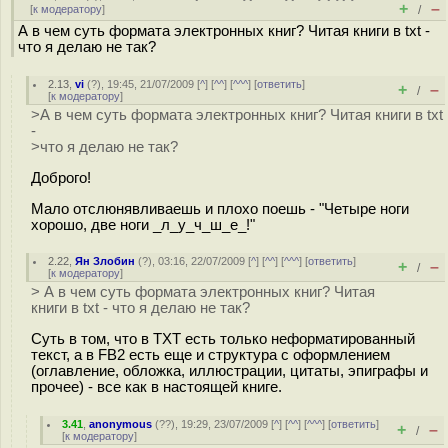
+
–
[
к модератору
]
/
А в чем суть формата электронных книг? Читая книги в txt -
что я делаю не так?
2.13
,
vi
(
?
), 19:45, 21/07/2009 [
^
] [
^^
] [
^^^
] [
ответить
]
+
–
/
[
к модератору
]
>А в чем суть формата электронных книг? Читая книги в txt
-
>что я делаю не так?
Доброго!
Мало отслюнявливаешь и плохо поешь - "Четыре ноги
хорошо, две ноги _л_у_ч_ш_е_!"
2.22
,
Ян Злобин
(
?
), 03:16, 22/07/2009 [
^
] [
^^
] [
^^^
] [
ответить
]
+
–
/
[
к модератору
]
> А в чем суть формата электронных книг? Читая
книги в txt - что я делаю не так?
Суть в том, что в TXT есть только неформатированный
текст, а в FB2 есть еще и структура с оформлением
(оглавление, обложка, иллюстрации, цитаты, эпиграфы и
прочее) - все как в настоящей книге.
3.41
,
anonymous
(
??
), 19:29, 23/07/2009 [
^
] [
^^
] [
^^^
] [
ответить
]
+
–
/
[
к модератору
]