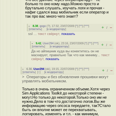
больно то оно кому надо.Можно просто и
брутально слушать, изучать логи и прочая -
нафиг сдался ваш мобильник если оператор и
так про вас много чего знает?
8.38
,
gogo
(
?
), 17:32, 23/07/2009 [
^
] [
^^
] [
^^^
]
+
–
/
[
ответить
]
[
к модератору
]
ssl ...
текст свёрнут,
показать
9.42
,
User294
(
ok
), 23:16, 23/07/2009 [
^
] [
^^
] [
^^^
]
+
–
/
[
ответить
]
[
к модератору
]
Да но айпишник куда вы конектитесь он не
маскирует, правильно Так что как миниму...
текст
свёрнут,
показать
6.30
,
User294
(
ok
), 19:15, 22/07/2009 [
^
] [
^^
] [
^^^
]
+
–
/
[
ответить
]
[
↑
] [
к модератору
]
> Операторы и без обновления прошивки могут
управлять мобильником.
Только в очень ограниченном объеме.Хотя через
Sim Applications Toolkit до некоторой степени -
могут.Но только до некоторой.Только оно им не
нужно.Дело в том что достаточно логов.Вы же
информацию через опсоса передаете, так?Стало
быть он вполне может ее перехватывать,
логгировать, изменять и т.п. - как минимум,