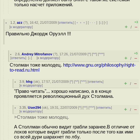
только насчет приложений.
+3
1.2
,
azz
(
?
), 16:42, 21/07/2009 [
ответить
] [
﹢﹢﹢
] [
· · ·
]
[
↓
] [
↑
]
+
–
[
к модератору
]
/
Правильно Джордж Оруэлл !!!
+5
2.6
,
Andrey Mitrofanov
(
?
), 17:26, 21/07/2009 [
^
] [
^^
] [
^^^
]
+
–
[
ответить
]
[
↓
] [
к модератору
]
/
Столман тоже молодец.
http://www.gnu.org/philosophy/right-
to-read.ru.html
3.9
,
hhg
(
ok
), 17:57, 21/07/2009 [
^
] [
^^
] [
^^^
] [
ответить
]
+
–
/
[
к модератору
]
"Право читать"... хорошо написано, а в конце
проявляется револлюционный дух Столмана.
3.35
,
User294
(
ok
), 19:31, 22/07/2009 [
^
] [
^^
] [
^^^
] [
ответить
]
+
–
/
[
к модератору
]
>Столман тоже молодец.
А Столлман обычно видит грабли заранее.В отличие от
лохов которые видят грабли только после того как ими
со всей дури шарахнет по лбу.