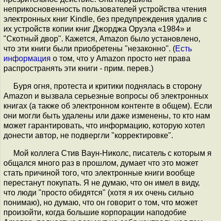
неприкосновенность пользователей устройства чтения
электронных книг Kindle, без предупреждения удалив с
их устройств копии книг Джорджа Оруэла «1984» и
"Скотный двор". Кажется, Amazon было установлено,
что эти книги были приобретены "незаконно". (
Есть
информация
о том, что у Amazon просто нет права
распространять эти книги - прим. перев.)
Буря огня, протеста и критики поднялась в сторону
Amazon и вызвала серьезные вопросы об электронных
книгах (а также об электронном контенте в общем). Если
они могли быть удалены или даже изменены, то кто нам
может гарантировать, что информацию, которую хотел
донести автор, не подвергли "корректировке".
Мой коллега Стив Ваун-Николс, писатель с которым я
общался много раз в прошлом, думает что это может
стать причиной того, что электронные книги вообще
перестанут покупать. Я не думаю, что он имел в виду,
что люди "просто обидятся" (хотя я их очень сильно
понимаю), но думаю, что он говорит о том, что может
произойти, когда большие корпорации наподобие