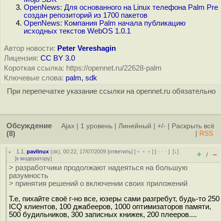
OpenNews: Для основанного на Linux телефона Palm Pre
создан репозиторий из 1700 пакетов
OpenNews: Компания Palm начала публикацию
исходных текстов WebOS 1.0.1
Автор новости:
Peter Vereshagin
Лицензия:
CC BY 3.0
Короткая ссылка: https://opennet.ru/22628-palm
Ключевые слова:
palm
,
sdk
При перепечатке указание ссылки на opennet.ru обязательно
Обсуждение
Ajax
|
1 уровень
|
Линейный
|
+/-
|
Раскрыть всё
(8)
|
RSS
1.1
,
pavlinux
(
ok
), 00:22, 17/07/2009 [
ответить
] [
﹢﹢﹢
] [
· · ·
]
[
↓
]
+
–
/
[
к модератору
]
> разработчики продолжают надеяться на большую
разумность
> принятия решений о включении своих приложений
Т.е, пихайте своё г-но все, юзеры сами разгребут, будь-то 250
ICQ клиентов, 100 джабееров, 1000 оптимизаторов памяти,
500 будильников, 300 записных книжек, 200 плееров....