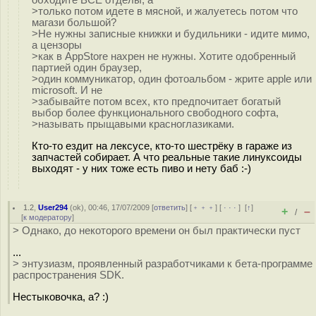
обходите ВСЕ отделы, а
>только потом идете в мясной, и жалуетесь потом что
магази большой?
>Не нужны записные книжки и будильники - идите мимо,
а цензоры
>как в AppStore нахрен не нужны. Хотите одобренный
партией один браузер,
>один коммуникатор, один фотоальбом - жрите apple или
microsoft. И не
>забывайте потом всех, кто предпочитает богатый
выбор более функционального свободного софта,
>называть прыщавыми красноглазиками.
Кто-то ездит на лексусе, кто-то шестрёку в гараже из
запчастей собирает. А что реальные такие линуксоиды
выходят - у них тоже есть пиво и нету баб :-)
1.2
,
User294
(
ok
), 00:46, 17/07/2009 [
ответить
] [
﹢﹢﹢
] [
· · ·
]
[
↑
]
+
–
/
[
к модератору
]
> Однако, до некоторого времени он был практически пуст
...
> энтузиазм, проявленный разработчиками к бета-программе
распространения SDK.
Нестыковочка, а? :)