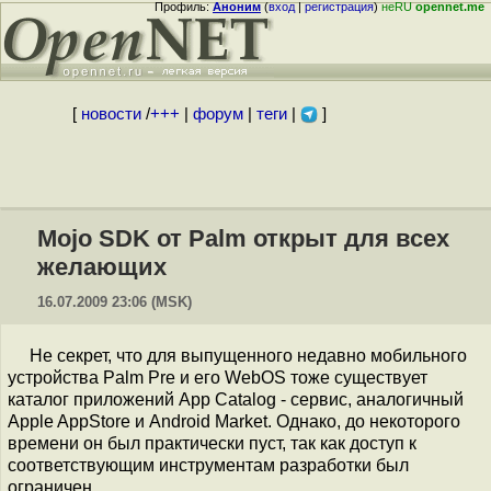
Профиль:
Аноним
(
вход
|
регистрация
)
неRU
opennet.me
[
новости
/
+++
|
форум
|
теги
|
]
Mojo SDK от Palm открыт для всех
желающих
16.07.2009 23:06 (MSK)
Не секрет, что для выпущенного недавно мобильного
устройства Palm Pre и его WebOS тоже существует
каталог приложений App Catalog - сервис, аналогичный
Apple AppStore и Android Market. Однако, до некоторого
времени он был практически пуст, так как доступ к
соответствующим инструментам разработки был
ограничен.