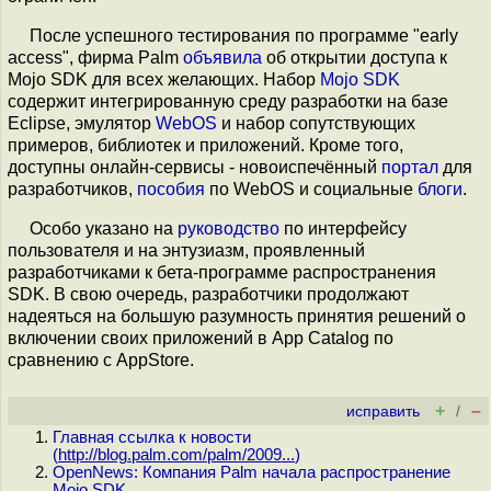
После успешного тестирования по программе "early
access", фирма Palm
объявила
об открытии доступа к
Mojo SDK для всех желающих. Набор
Mojo SDK
содержит интегрированную среду разработки на базе
Eclipse, эмулятор
WebOS
и набор сопутствующих
примеров, библиотек и приложений. Кроме того,
доступны онлайн-сервисы - новоиспечённый
портал
для
разработчиков,
пособия
по WebOS и социальные
блоги
.
Особо указано на
руководство
по интерфейсу
пользователя и на энтузиазм, проявленный
разработчиками к бета-программе распространения
SDK. В свою очередь, разработчики продолжают
надеяться на большую разумность принятия решений о
включении своих приложений в App Catalog по
сравнению с AppStore.
+
–
исправить
/
Главная ссылка к новости
(
http://blog.palm.com/palm/2009...
)
OpenNews: Компания Palm начала распространение
Mojo SDK