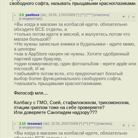
свободного софта, называть прыщавыми красноглазиками.
3.9
,
pavlinux
(
ok
), 19:55, 17/07/2009 [
^
] [
^^
] [
^^^
] [
ответить
]
+
–
/
[
к модератору
]
>Вы когда в магазин за колбасой идете, обязательно
обходите ВСЕ отделы, а
>только потом идете в мясной, и жалуетесь потом что
магази большой?
>Не нужны записные книжки и будильники - идите мимо,
а цензоры
>как в AppStore нахрен не нужны. Хотите одобренный
партией один браузер,
>один коммуникатор, один фотоальбом - жрите apple или
microsoft. И не
>забывайте потом всех, кто предпочитает богатый
выбор более функционального свободного софта,
>называть прыщавыми красноглазиками.
Философ мля....
Колбасу c ГМО, Соей, стафилококком, трихомонозом,
птицим гриппом тоже на себе проверяете?
Или доверяете Санэпидем надзору???
3.10
,
tesseract
(
ok
), 10:34, 20/07/2009 [
^
] [
^^
] [
^^^
] [
ответить
]
+
–
/
[
к модератору
]
>Вы когда в магазин за колбасой идете, обязательно