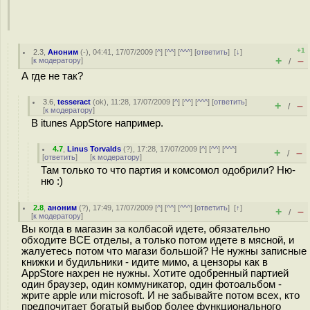
+1
2.3
,
Аноним
(
-
), 04:41, 17/07/2009 [
^
] [
^^
] [
^^^
] [
ответить
]
[
↓
]
+
–
[
к модератору
]
/
А где не так?
3.6
,
tesseract
(
ok
), 11:28, 17/07/2009 [
^
] [
^^
] [
^^^
] [
ответить
]
+
–
/
[
к модератору
]
В itunes AppStore например.
4.7
,
Linus Torvalds
(
?
), 17:28, 17/07/2009 [
^
] [
^^
] [
^^^
]
+
–
/
[
ответить
]
[
к модератору
]
Там только то что партия и комсомол одобрили? Ню-
ню :)
2.8
,
аноним
(
?
), 17:49, 17/07/2009 [
^
] [
^^
] [
^^^
] [
ответить
]
[
↑
]
+
–
/
[
к модератору
]
Вы когда в магазин за колбасой идете, обязательно
обходите ВСЕ отделы, а только потом идете в мясной, и
жалуетесь потом что магази большой? Не нужны записные
книжки и будильники - идите мимо, а цензоры как в
AppStore нахрен не нужны. Хотите одобренный партией
один браузер, один коммуникатор, один фотоальбом -
жрите apple или microsoft. И не забывайте потом всех, кто
предпочитает богатый выбор более функционального