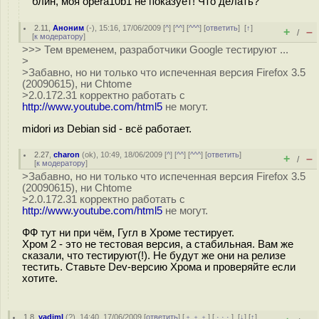
блин, моя opera10b1 не показует! Что делать?
2.11
,
Аноним
(
-
), 15:16, 17/06/2009 [
^
] [
^^
] [
^^^
] [
ответить
]
[
↑
]
+
–
/
[
к модератору
]
>>> Тем временем, разработчики Google тестируют ...
>
>Забавно, но ни только что испеченная версия Firefox 3.5
(20090615), ни Chtome
>2.0.172.31 корректно работать с
http://www.youtube.com/html5
не могут.
midori из Debian sid - всё работает.
2.27
,
charon
(
ok
), 10:49, 18/06/2009 [
^
] [
^^
] [
^^^
] [
ответить
]
+
–
/
[
к модератору
]
>Забавно, но ни только что испеченная версия Firefox 3.5
(20090615), ни Chtome
>2.0.172.31 корректно работать с
http://www.youtube.com/html5
не могут.
ФФ тут ни при чём, Гугл в Хроме тестирует.
Хром 2 - это не тестовая версия, а стабильная. Вам же
сказали, что тестируют(!). Не будут же они на релизе
тестить. Ставьте Dev-версию Хрома и проверяйте если
хотите.
1.8
,
vadiml
(
?
), 14:40, 17/06/2009 [
ответить
] [
﹢﹢﹢
] [
· · ·
]
[
↓
] [
↑
]