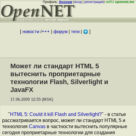
Профиль:
Аноним
(
вход
|
регистрация
)
неRU
opennet.me
[
новости
/
+++
|
форум
|
теги
|
]
Может ли стандарт HTML 5
вытеснить проприетарные
технологии Flash, Silverlight и
JavaFX
17.06.2009 12:55 (MSK)
"
HTML 5: Could it kill Flash and Silverlight?
" - в статье
рассматривается вопрос, может ли стандарт HTML 5 и
технология
Canvas
в частности вытеснить популярные
сегодня проприетарные технологии для создания