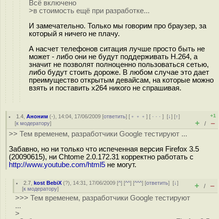
Всё включено
>в стоимость ещё при разработке...
И замечательно. Только мы говорим про браузер, за
который я ничего не плачу.
А насчет телефонов ситация лучше просто быть не
может - либо они не будут поддерживать H.264, а
значит не позволят полноценно пользоваться сетью,
либо будут стоить дороже. В любом случае это дает
преимущество открытым девайсам, на которые можно
взять и поставить x264 никого не спрашивая.
+1
1.4
,
Аноним
(
-
), 14:04, 17/06/2009 [
ответить
] [
﹢﹢﹢
] [
· · ·
]
[
↓
] [
↑
]
+
–
[
к модератору
]
/
>> Тем временем, разработчики Google тестируют ...
Забавно, но ни только что испеченная версия Firefox 3.5
(20090615), ни Chtome 2.0.172.31 корректно работать с
http://www.youtube.com/html5
не могут.
2.7
,
kost BebiX
(
?
), 14:31, 17/06/2009 [
^
] [
^^
] [
^^^
] [
ответить
]
[
↓
]
+
–
/
[
к модератору
]
>>> Тем временем, разработчики Google тестируют
...
>