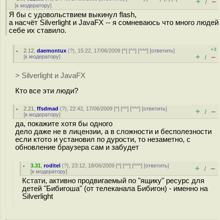
+
–
/
[
к модератору
]
Я бы с удовольствием выкинул flash,
а насчёт Silverlight и JavaFX -- я сомневаюсь что много людей
себе их ставило.
+3
2.12
,
daemontux
(
?
), 15:22, 17/06/2009 [
^
] [
^^
] [
^^^
] [
ответить
]
+
–
[
к модератору
]
/
> Silverlight и JavaFX
Кто все эти люди?
2.21
,
ffsdmad
(
?
), 22:42, 17/06/2009 [
^
] [
^^
] [
^^^
] [
ответить
]
+
–
/
[
к модератору
]
да, покажите хотя бы одного
дело даже не в лицензии, а в сложности и бесполезности
если ктото и установил по дурости, то незаметно, с
обновление браузера сам и забудет
3.31
,
roditel
(
?
), 23:12, 18/06/2009 [
^
] [
^^
] [
^^^
] [
ответить
]
+
–
/
[
к модератору
]
Кстати, активно продвигаемый по "ящику" ресурс для
детей "Бибигоша" (от телеканала Бибигон) - именно на
Silverlight