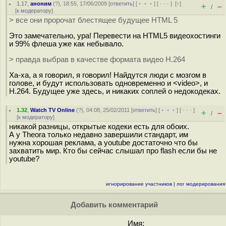
1.17
,
аноним
(
?
), 18:55, 17/06/2009 [
ответить
] [
﹢﹢﹢
] [
· · ·
]
[
↑
]
+
–
/
[
к модератору
]
> все они пророчат блестящее будущее HTML 5
Это замечательно, ура! Перевести на HTML5 видеохостинги
и 99% флеша уже как небывало.
> правда выбрав в качестве формата видео H.264
Ха-ха, а я говорил, я говорил! Найдутся люди с мозгом в
голове, и будут использовать одновременно и <video>, и
H.264. Будущее уже здесь, и никаких соплей о недокодеках.
1.32
,
Watch TV Online
(
?
), 04:08, 25/02/2011 [
ответить
] [
﹢﹢﹢
] [
· · ·
]
+
–
/
[
к модератору
]
никакой разницы, открытые кодеки есть для обоих.
А у Theora только недавно завершили стандарт, им
нужна хорошая реклама, а youtube достаточно что бы
захватить мир. Кто бы сейчас слышал про flash если бы не
youtube?
игнорирование участников
|
лог модерирования
Добавить комментарий
Имя: