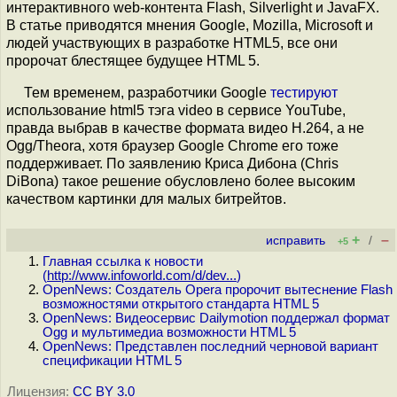
интерактивного web-контента Flash, Silverlight и JavaFX.
В статье приводятся мнения Google, Mozilla, Microsoft и
людей участвующих в разработке HTML5, все они
пророчат блестящее будущее HTML 5.
Тем временем, разработчики Google
тестируют
использование html5 тэга video в сервисе YouTube,
правда выбрав в качестве формата видео H.264, а не
Ogg/Theora, хотя браузер Google Chrome его тоже
поддерживает. По заявлению Криса Дибона (Chris
DiBona) такое решение обусловлено более высоким
качеством картинки для малых битрейтов.
+
–
исправить
/
+5
Главная ссылка к новости
(
http://www.infoworld.com/d/dev...
)
OpenNews: Создатель Opera пророчит вытеснение Flash
возможностями открытого стандарта HTML 5
OpenNews: Видеосервис Dailymotion поддержал формат
Ogg и мультимедиа возможности HTML 5
OpenNews: Представлен последний черновой вариант
спецификации HTML 5
Лицензия:
CC BY 3.0