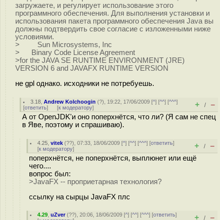
загружаете, и регулирует использование этого
программного обеспечения. Для выполнения установки и
использования пакета программного обеспечения Java вы
должны подтвердить свое согласие с изложенными ниже
условиями.
> Sun Microsystems, Inc
> Binary Code License Agreement
>for the JAVA SE RUNTIME ENVIRONMENT (JRE)
VERSION 6 and JAVAFX RUNTIME VERSION
не gpl однако. исходники не потребуешь.
3.18
,
Andrew Kolchoogin
(
?
), 19:22, 17/06/2009 [
^
] [
^^
] [
^^^
]
+
–
/
[
ответить
]
[
к модератору
]
А от OpenJDK'и оно поперхнётся, что ли? (Я сам не спец
в Яве, поэтому и спрашиваю).
4.25
,
vitek
(
??
), 07:33, 18/06/2009 [
^
] [
^^
] [
^^^
] [
ответить
]
+
–
/
[
к модератору
]
поперхнётся, не поперхнётся, выплюнет или ещё
чего....
вопрос был:
>JavaFX -- проприетарная технология?
ссылку на сырцы JavaFX плс
4.29
,
uZver
(
??
), 20:06, 18/06/2009 [
^
] [
^^
] [
^^^
] [
ответить
]
+
–
/