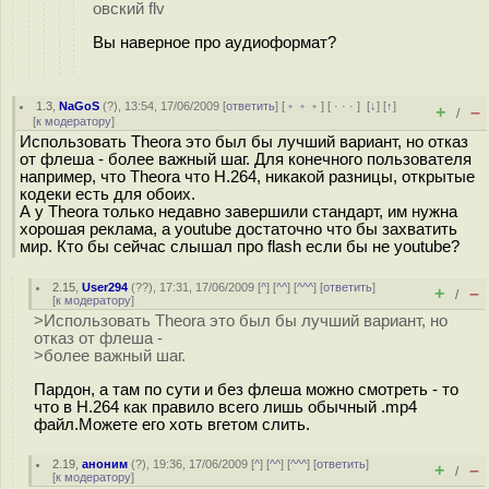
овский flv
Вы наверное про аудиоформат?
1.3
,
NaGoS
(
?
), 13:54, 17/06/2009 [
ответить
] [
﹢﹢﹢
] [
· · ·
]
[
↓
] [
↑
]
+
–
/
[
к модератору
]
Использовать Theora это был бы лучший вариант, но отказ
от флеша - более важный шаг. Для конечного пользователя
например, что Theora что H.264, никакой разницы, открытые
кодеки есть для обоих.
А у Theora только недавно завершили стандарт, им нужна
хорошая реклама, а youtube достаточно что бы захватить
мир. Кто бы сейчас слышал про flash если бы не youtube?
2.15
,
User294
(
??
), 17:31, 17/06/2009 [
^
] [
^^
] [
^^^
] [
ответить
]
+
–
/
[
к модератору
]
>Использовать Theora это был бы лучший вариант, но
отказ от флеша -
>более важный шаг.
Пардон, а там по сути и без флеша можно смотреть - то
что в H.264 как правило всего лишь обычный .mp4
файл.Можете его хоть вгетом слить.
2.19
,
аноним
(
?
), 19:36, 17/06/2009 [
^
] [
^^
] [
^^^
] [
ответить
]
+
–
/
[
к модератору
]