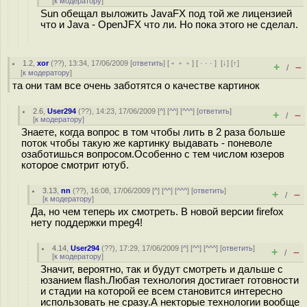
[
к модератору
]
Sun обещал выложить JavaFX под той же лицензией
что и Java - OpenJFX что ли. Но пока этого не сделал.
1.2
,
xor
(
??
), 13:34, 17/06/2009 [
ответить
] [
﹢﹢﹢
] [
· · ·
]
[
↓
] [
↑
]
+
–
/
[
к модератору
]
та они там все очень заботятся о качестве картинок
2.6
,
User294
(
??
), 14:23, 17/06/2009 [
^
] [
^^
] [
^^^
] [
ответить
]
+
–
/
[
к модератору
]
Знаете, когда вопрос в том чтобы лить в 2 раза больше
поток чтобы такую же картинку выдавать - поневоле
озаботишься вопросом.Особенно с тем числом юзеров
которое смотрит ютуб.
3.13
,
nn
(
??
), 16:08, 17/06/2009 [
^
] [
^^
] [
^^^
] [
ответить
]
+
–
/
[
к модератору
]
Да, но чем теперь их смотреть. В новой версии firefox
нету поддержки mpeg4!
4.14
,
User294
(
??
), 17:29, 17/06/2009 [
^
] [
^^
] [
^^^
] [
ответить
]
+
–
/
[
к модератору
]
Значит, вероятно, так и будут смотреть и дальше с
юзанием flash.Любая технология достигает готовности
и стадии на которой ее всем становится интересно
использовать не сразу.А некторые технологии вообще