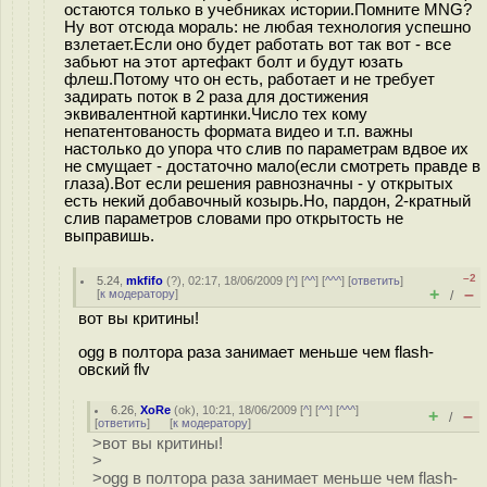
остаются только в учебниках истории.Помните MNG?
Ну вот отсюда мораль: не любая технология успешно
взлетает.Если оно будет работать вот так вот - все
забьют на этот артефакт болт и будут юзать
флеш.Потому что он есть, работает и не требует
задирать поток в 2 раза для достижения
эквивалентной картинки.Число тех кому
непатентованость формата видео и т.п. важны
настолько до упора что слив по параметрам вдвое их
не смущает - достаточно мало(если смотреть правде в
глаза).Вот если решения равнозначны - у открытых
есть некий добавочный козырь.Но, пардон, 2-кратный
слив параметров словами про открытость не
выправишь.
–2
5.24
,
mkfifo
(
?
), 02:17, 18/06/2009 [
^
] [
^^
] [
^^^
] [
ответить
]
+
–
[
к модератору
]
/
вот вы критины!
ogg в полтора раза занимает меньше чем flash-
овский flv
6.26
,
XoRe
(
ok
), 10:21, 18/06/2009 [
^
] [
^^
] [
^^^
]
+
–
/
[
ответить
]
[
к модератору
]
>вот вы критины!
>
>ogg в полтора раза занимает меньше чем flash-