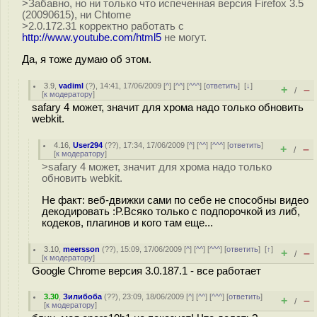
>Забавно, но ни только что испеченная версия Firefox 3.5
(20090615), ни Chtome
>2.0.172.31 корректно работать с
http://www.youtube.com/html5
не могут.
Да, я тоже думаю об этом.
3.9
,
vadiml
(
?
), 14:41, 17/06/2009 [
^
] [
^^
] [
^^^
] [
ответить
]
[
↓
]
+
–
/
[
к модератору
]
safary 4 может, значит для хрома надо только обновить
webkit.
4.16
,
User294
(
??
), 17:34, 17/06/2009 [
^
] [
^^
] [
^^^
] [
ответить
]
+
–
/
[
к модератору
]
>safary 4 может, значит для хрома надо только
обновить webkit.
Не факт: веб-движки сами по себе не способны видео
декодировать :P.Всяко только с подпорочкой из либ,
кодеков, плагинов и кого там еще...
3.10
,
meersson
(
??
), 15:09, 17/06/2009 [
^
] [
^^
] [
^^^
] [
ответить
]
[
↑
]
+
–
/
[
к модератору
]
Google Chrome версия 3.0.187.1 - все работает
3.30
,
Зилибоба
(
??
), 23:09, 18/06/2009 [
^
] [
^^
] [
^^^
] [
ответить
]
+
–
/
[
к модератору
]