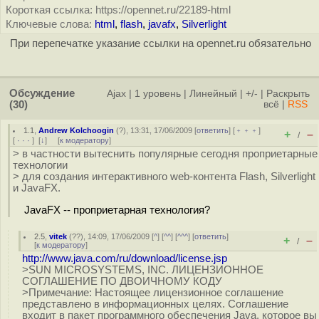
Короткая ссылка: https://opennet.ru/22189-html
Ключевые слова:
html
,
flash
,
javafx
,
Silverlight
При перепечатке указание ссылки на opennet.ru обязательно
Обсуждение
Ajax
|
1 уровень
|
Линейный
|
+/-
|
Раскрыть
(30)
всё
|
RSS
1.1
,
Andrew Kolchoogin
(
?
), 13:31, 17/06/2009 [
ответить
] [
﹢﹢﹢
]
+
–
/
[
· · ·
]
[
↓
] [
к модератору
]
> в частности вытеснить популярные сегодня проприетарные
технологии
> для создания интерактивного web-контента Flash, Silverlight
и JavaFX.
JavaFX -- проприетарная технология?
2.5
,
vitek
(
??
), 14:09, 17/06/2009 [
^
] [
^^
] [
^^^
] [
ответить
]
+
–
/
[
к модератору
]
http://www.java.com/ru/download/license.jsp
>SUN MICROSYSTEMS, INC. ЛИЦЕНЗИОННОЕ
СОГЛАШЕНИЕ ПО ДВОИЧНОМУ КОДУ
>Примечание: Настоящее лицензионное соглашение
представлено в информационных целях. Соглашение
входит в пакет программного обеспечения Java, которое вы