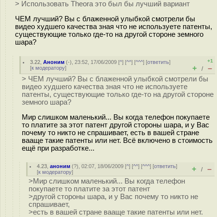
> Использовать Theora это был бы лучший вариант
ЧЕМ лучший? Вы с блаженной улыбкой смотрели бы
видео худшего качества зная что не используете патенты,
существующие только где-то на другой стороне земного
шара?
+1
3.22
,
Аноним
(
-
), 23:52, 17/06/2009 [
^
] [
^^
] [
^^^
] [
ответить
]
+
–
[
к модератору
]
/
> ЧЕМ лучший? Вы с блаженной улыбкой смотрели бы
видео худшего качества зная что не используете
патенты, существующие только где-то на другой стороне
земного шара?
Мир слишком маленький... Вы когда телефон покупаете
то платите за этот патент другой стороны шара, и у Вас
почему то никто не спрашивает, есть в вашей стране
вааще такие патенты или нет. Всё включено в стоимость
ещё при разработке...
4.23
,
аноним
(
?
), 02:07, 18/06/2009 [
^
] [
^^
] [
^^^
] [
ответить
]
+
–
/
[
к модератору
]
>Мир слишком маленький... Вы когда телефон
покупаете то платите за этот патент
>другой стороны шара, и у Вас почему то никто не
спрашивает,
>есть в вашей стране вааще такие патенты или нет.