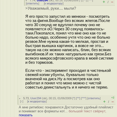
7.74
,
User294
(
ok
), 00:19, 01/06/2009 [
^
] [
^^
] [
^^^
]
+
–
/
[
ответить
]
[
к модератору
]
>Уважаемый, руки.... мыли?
Я его просто запустил из менюхи - посмотреть
что за фигня.Вообще без всяких жпегов.После
чего 30 секунд не вдуплял почему оно не
появляется oO.Через 30 секунд появилось-
таки.Покопался, понял что мне оно как-то не
больно надо, особенно учтя что оно не больно
резвое.Мне нужна какая-то мелкая, простая и
быстрая вьюшка картинок, а вовсе не это...
такую на сях можно написать, блин, без всяких
выгибонов.И их таких натурально как грязи.Без
всякого микрософтовского крапа в моей системе
и без тормозов.
Если что - эксперимент проходил в чистенькой
свежей копии убунты, буквально только
вкаченой на диск.Ну а посмотрев как оно
работал я понял что моно можно с чистой
совестью деинстальнуть и я ничего не теряю.
+2
5.73
,
User294
(
ok
), 00:15, 01/06/2009 [
^
] [
^^
] [
^^^
] [
ответить
]
+
–
[
↑
] [
к модератору
]
/
А мне ритмбокс понравился Достаточно удобный плейлист
и понимает все форматы кот...
большой текст свёрнут,
показать