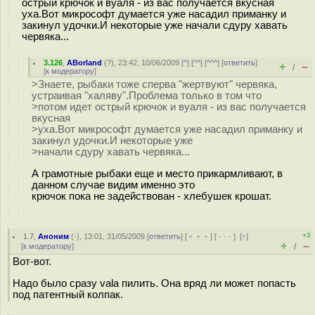
острый крючок и вуаля - из вас получается вкусная
уха.Вот микрософт думается уже насадил приманку и
закинул удочки.И некоторые уже начали сдуру хавать
червяка...
3.126
,
ABorland
(
?
), 23:42, 10/06/2009 [
^
] [
^^
] [
^^^
] [
ответить
]
+
–
/
[
к модератору
]
>Знаете, рыбаки тоже сперва "жертвуют" червяка,
устраивая "халяву".Проблема только в том что
>потом идет острый крючок и вуаля - из вас получается
вкусная
>уха.Вот микрософт думается уже насадил приманку и
закинул удочки.И некоторые уже
>начали сдуру хавать червяка...
А грамотные рыбаки еще и место прикармливают, в
данном случае видим именно это
крючок пока не задействован - хлебушек крошат.
+3
1.7
,
Аноним
(
-
), 13:01, 31/05/2009 [
ответить
] [
﹢﹢﹢
] [
· · ·
]
[
↑
]
+
–
[
к модератору
]
/
Вот-вот.
Надо было сразу vala пилить. Она вряд ли может попасть
под патентный колпак.