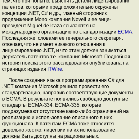
тем, что при попытке выяснить детали лицензирования
патентов, которыми предположительно окружены
концепции .NET, C# и др., главный сторонник
продвижения Mono компания Novell и ее вице-
президент Miguel de Icaza ссылаются на
международную организацию по стандартизации
ECMA
.
Последняя же, словами ее генерального секретаря,
отвечает, что не имеет никакого отношения к
лицензированию .NET, и что этим должен заниматься
держатель патентов т.е. компания Microsoft. Подробная
история поиска этого расследования опубликована на
страницах издания
ITWire
.
После создания языка программирования C# для
.NET компания Microsoft решила провести его
стандартизацию, направив соответствующие документы
в ECMA. В результате появились свободно доступные
стандарты ECMA-334, ECMA-335, которые
подразумевают отсутствие каких-либо ограничений на
реализацию и использование описанного в них
функционала. К патентам ECMA тоже относится
довольно жестко: лицензии на их использование
должны быть доступны на рациональных,