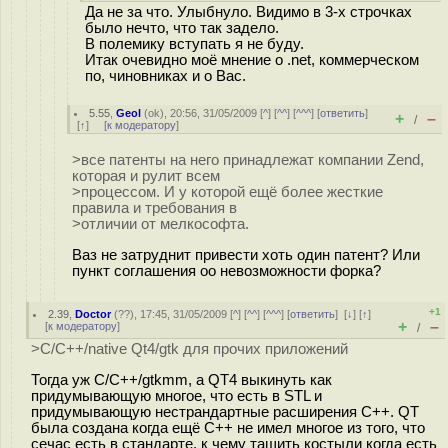
Да не за что. Улыбнуло. Видимо в 3-х строчках
было нечто, что так задело.
В полемику вступать я не буду.
Итак очевидно моё мнение о .net, коммерческом
по, чиновниках и о Вас.
5.55
,
Geol
(
ok
), 20:56, 31/05/2009 [
^
] [
^^
] [
^^^
] [
ответить
]
+
–
/
[
↑
] [
к модератору
]
>все патенты на него принадлежат компании Zend,
которая и рулит всем
>процессом. И у которой ещё более жесткие
правила и требования в
>отличии от мелкософта.
Ваз не затруднит привести хоть один патент? Или
пункт соглашения оо невозможности форка?
+1
2.39
,
Doctor
(
??
), 17:45, 31/05/2009 [
^
] [
^^
] [
^^^
] [
ответить
]
[
↓
] [
↑
]
+
–
[
к модератору
]
/
>С/С++/native Qt4/gtk для прочих приложений
Тогда уж С/C++/gtkmm, а QT4 выкинуть как
придумывающую многое, что есть в STL и
придумывающую нестрандартные расширения С++. QT
была создана когда ещё С++ не имел многое из того, что
сечас есть в стандарте, к чему тащить костыли когда есть