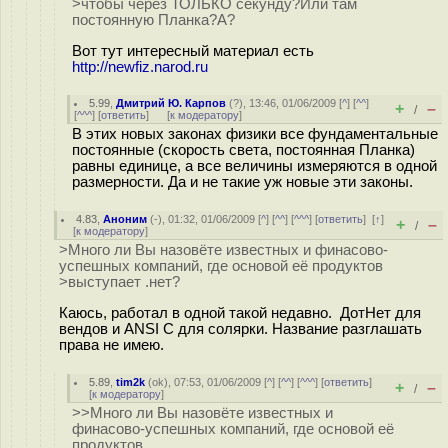
>чтобы через ТОЛЬКО секунду?Или там
постоянную Планка?А?
Вот тут интересный материал есть
http://newfiz.narod.ru
5.99
,
Дмитрий Ю. Карпов
(
?
), 13:46, 01/06/2009 [
^
] [
^^
]
+
–
/
[
^^^
] [
ответить
]
[
к модератору
]
В этих новых законах физики все фундаментальные
постоянные (скорость света, постоянная Планка)
равны единице, а все величины измеряются в одной
размерности. Да и не такие уж новые эти законы.
4.83
,
Аноним
(
-
), 01:32, 01/06/2009 [
^
] [
^^
] [
^^^
] [
ответить
]
[
↑
]
+
–
/
[
к модератору
]
>Много ли Вы назовёте известных и финасово-
успешных компаний, где основой её продуктов
>выступает .нет?
Каюсь, работал в одной такой недавно. ДотНет для
вендов и ANSI C для солярки. Название разглашать
права не имею.
5.89
,
tim2k
(
ok
), 07:53, 01/06/2009 [
^
] [
^^
] [
^^^
] [
ответить
]
+
–
/
[
к модератору
]
>>Много ли Вы назовёте известных и
финасово-успешных компаний, где основой её
продуктов