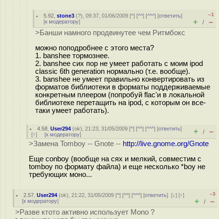
–1
5.92
,
stone3
(
?
), 09:37, 01/06/2009 [
^
] [
^^
] [
^^^
] [
ответить
]
+
–
[
к модератору
]
/
>Банши намного продвинутее чем Ритмбокс
можно поподробнее с этого места?
1. banshee тормознее.
2. banshee сих пор не умеет работать с моим ipod
classic 6th generation нормально (т.е. вообще).
3. banshee не умеет правильно конвертировать из
форматов библиотеки в форматы поддерживаемые
конкретным плеером (попробуй flac'и в локальной
библиотеке перетащить на ipod, с которым он все-
таки умеет работать).
4.58
,
User294
(
ok
), 21:23, 31/05/2009 [
^
] [
^^
] [
^^^
] [
ответить
]
+
–
/
[
↑
] [
к модератору
]
>Замена Tomboy -- Gnote --
http://live.gnome.org/Gnote
Еще conboy (вообще на сях и мелкий, совместим с
tomboy по формату файла) и еще несколько *boy не
требующих моно...
–3
2.57
,
User294
(
ok
), 21:22, 31/05/2009 [
^
] [
^^
] [
^^^
] [
ответить
]
[
↓
] [
↑
]
+
–
[
к модератору
]
/
>Разве ктото активно использует Mono ?