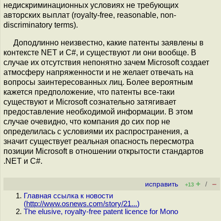
недискриминационных условиях не требующих
авторских выплат (royalty-free, reasonable, non-
discriminatory terms).
Доподлинно неизвестно, какие патенты заявлены в
контексте NET и C#, и существуют ли они вообще. В
случае их отсутствия непонятно зачем Microsoft создает
атмосферу напряженности и не желает отвечать на
вопросы заинтересованных лиц. Более вероятным
кажется предположение, что патенты все-таки
существуют и Microsoft сознательно затягивает
предоставление необходимой информации. В этом
случае очевидно, что компания до сих пор не
определилась с условиями их распространения, а
значит существует реальная опасность пересмотра
позиции Microsoft в отношении открытости стандартов
.NET и C#.
+
–
исправить
/
+13
Главная ссылка к новости
(
http://www.osnews.com/story/21...
)
The elusive, royalty-free patent licence for Mono