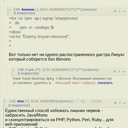
2.85
,
Аноним
(
-
), 02:51, 01/06/2009 [
^
] [
^^
] [
^^^
] [
ответить
]
+
–
/
[
к модератору
]
>for i in 'rpm -qa | egrep 'sharp|mono'
> do
> rpm -e --nodeps $i
>done
>echo "Enemy troyan removed";
>
>
Вот только нет ни одного распостраненного дистра Линукс
который соберется без libmono
3.96
,
Frank
(
??
), 12:24, 01/06/2009 [
^
] [
^^
] [
^^^
] [
ответить
]
+
–
/
[
к модератору
]
frank frank-desktop dpkg -l libmono Желаемый неизвестно
установить удалить в...
большой текст свёрнут,
показать
1.22
,
miro
(
?
), 15:15, 31/05/2009 [
ответить
] [
﹢﹢﹢
] [
· · ·
]
[
↓
] [
↑
]
+
–
/
[
к модератору
]
Единственный способ избежать лишних нервов -
забросить Java/Mono
и сконцентрироваться на PHP, Python, Perl, Ruby... для
веб-приложений