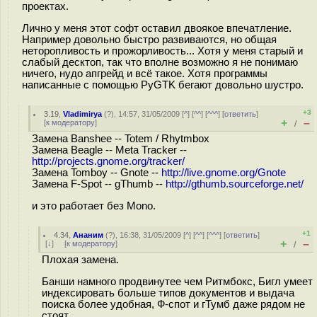
проектах.
Лично у меня этот софт оставил двоякое впечатление.
Например довольно быстро развиваются, но общая
неторопливость и прожорливость... Хотя у меня старый и
слабый десктоп, так что вполне возможно я не понимаю
ничего, нудо апгрейд и всё такое. Хотя программы
написанные с помощью PyGTK бегают довольно шустро.
+3
3.19
,
Vladimirya
(
?
), 14:57, 31/05/2009 [
^
] [
^^
] [
^^^
] [
ответить
]
+
–
[
к модератору
]
/
Замена Banshee -- Totem / Rhytmbox
Замена Beagle -- Meta Tracker --
http://projects.gnome.org/tracker/
Замена Tomboy -- Gnote --
http://live.gnome.org/Gnote
Замена F-Spot -- gThumb --
http://gthumb.sourceforge.net/
и это работает без Mono.
+1
4.34
,
Ананим
(
?
), 16:38, 31/05/2009 [
^
] [
^^
] [
^^^
] [
ответить
]
+
–
[
↓
] [
к модератору
]
/
Плохая замена.
Банши намного продвинутее чем Ритмбокс, Бигл умеет
индексировать больше типов документов и выдача
поиска более удобная, Ф-спот и гТумб даже рядом не
стоят.