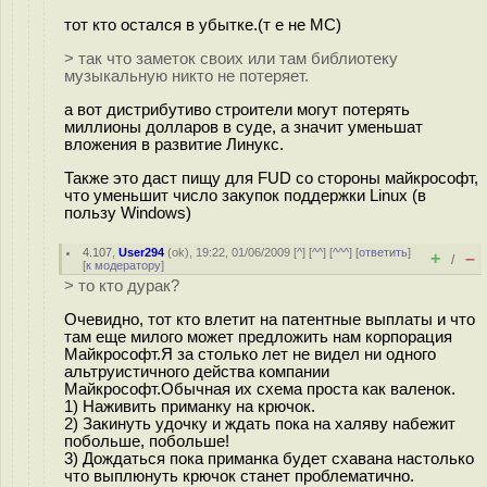
тот кто остался в убытке.(т е не МС)
> так что заметок своих или там библиотеку
музыкальную никто не потеряет.
а вот дистрибутиво строители могут потерять
миллионы долларов в суде, а значит уменьшат
вложения в развитие Линукс.
Также это даст пищу для FUD со стороны майкрософт,
что уменьшит число закупок поддержки Linux (в
пользу Windows)
4.107
,
User294
(
ok
), 19:22, 01/06/2009 [
^
] [
^^
] [
^^^
] [
ответить
]
+
–
/
[
к модератору
]
> то кто дурак?
Очевидно, тот кто влетит на патентные выплаты и что
там еще милого может предложить нам корпорация
Майкрософт.Я за столько лет не видел ни одного
альтруистичного действа компании
Майкрософт.Обычная их схема проста как валенок.
1) Наживить приманку на крючок.
2) Закинуть удочку и ждать пока на халяву набежит
побольше, побольше!
3) Дождаться пока приманка будет схавана настолько
что выплюнуть крючок станет проблематично.