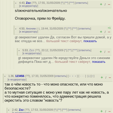
4.43
,
Zzz
(
??
), 17:55, 31/05/2009 [
^
] [
^^
] [
^^^
] [
ответить
]
+
–
/
[
к модератору
]
s/окночательно/окончательно
Оговорочка, прям по Фрейду.
+1
4.50
,
Аноним
(
-
), 19:44, 31/05/2009 [
^
] [
^^
] [
^^^
] [
ответить
]
+
–
[
к модератору
]
/
gt оверквотинг удален Да, согласен Вот вы пришли домой, а у
вас откуда не воз...
большой текст свёрнут,
показать
5.53
,
Zzz
(
??
), 20:12, 31/05/2009 [
^
] [
^^
] [
^^^
] [
ответить
]
+
–
/
[
к модератору
]
gt оверквотинг удален Не юродствуйте Деньги это синоним
дефицита Пока нет д...
большой текст свёрнут,
показать
1.36
,
123456
(
??
), 17:33, 31/05/2009 [
ответить
] [
﹢﹢﹢
] [
· · ·
]
[
↓
] [
↑
]
+
–
/
[
к модератору
]
так о чём новость то - что моно опасносте, или что моно
безопасносте?
а то мутная ситуация с моно уже пару лет как не новость, а
что конкретно поменялось, что администрация решила
окрестить это словом "новость"?
2.42
,
Zzz
(
??
), 17:53, 31/05/2009 [
^
] [
^^
] [
^^^
] [
ответить
]
+
–
/
[
к модератору
]