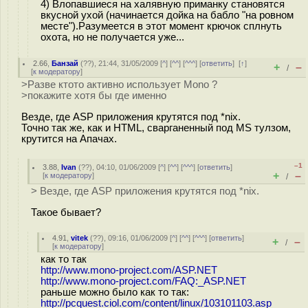
4) Влопавшиеся на халявную приманку становятся
вкусной ухой (начинается дойка на бабло "на ровном
месте").Разумеется в этот момент крючок сплнуть
охота, но не получается уже...
2.66
,
Банзай
(
??
), 21:44, 31/05/2009 [
^
] [
^^
] [
^^^
] [
ответить
]
[
↑
]
+
–
/
[
к модератору
]
>Разве ктото активно использует Mono ?
>покажите хотя бы где именно
Везде, где ASP приложения крутятся под *nix.
Точно так же, как и HTML, сварганенный под MS тулзом,
крутится на Апачах.
–1
3.88
,
Ivan
(
??
), 04:10, 01/06/2009 [
^
] [
^^
] [
^^^
] [
ответить
]
+
–
[
к модератору
]
/
> Везде, где ASP приложения крутятся под *nix.
Такое бывает?
4.91
,
vitek
(
??
), 09:16, 01/06/2009 [
^
] [
^^
] [
^^^
] [
ответить
]
+
–
/
[
к модератору
]
как то так
http://www.mono-project.com/ASP.NET
http://www.mono-project.com/FAQ:_ASP.NET
раньше можно было как то так:
http://pcquest.ciol.com/content/linux/103101103.asp