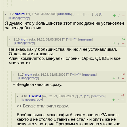
1.2
,
vadiml
(
?
), 12:31, 31/05/2009 [
ответить
] [
﹢﹢﹢
] [
· · ·
]
[
↓
] [
↑
]
+
–
/
[
к модератору
]
Я думаю, что у большинства этот mono даже не установлен
за ненадобностью
+1
2.16
,
trdm
(
ok
), 14:25, 31/05/2009 [
^
] [
^^
] [
^^^
] [
ответить
]
+
–
[
к модератору
]
/
Не знаю, как у большинства, лично я не устанавливал.
Отказался и от джавы.
Апач, компилятор, мануалы, слоник, Офис, Qt, IDE и все.
мне хватит.
–3
3.17
,
trdm
(
ok
), 14:28, 31/05/2009 [
^
] [
^^
] [
^^^
] [
ответить
]
+
–
[
к модератору
]
/
+ Beagle отключил сразу.
–1
4.61
,
User294
(
ok
), 21:29, 31/05/2009 [
^
] [
^^
] [
^^^
] [
ответить
]
+
–
[
к модератору
]
/
>+ Beagle отключил сразу.
Вообще вынес моно нафиг.А зачем оно мне?А жавы
как-то и не стояло.Ставить не стал - и опять же не
вижу что я потерял.Программ что на моно что на яве