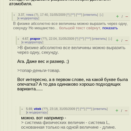
атомобиля.
3.37
,
тема
(
?
), 17:40, 31/05/2009 [
^
] [
^^
] [
^^^
] [
ответить
]
[
↓
]
+
–
/
[
к модератору
]
В физике абсолютно все величины можно выразить через одну,
секунду Но мещанство...
большой текст свёрнут,
показать
4.67
,
prapor
(
??
), 22:04, 31/05/2009 [
^
] [
^^
] [
^^^
] [
ответить
]
[
↓
]
+
–
/
[
к модератору
]
>В физике абсолютно все величины можно выразить
через одну, секунду.
Ага. Даже вес и размер. ;)
>топар-деньги-товар.
Вот интересно, а в первом слове, на какой букве была
опечатка? А то два одинаково хорошо подходящих
варианта......
5.69
,
vitek
(
??
), 23:18, 31/05/2009 [
^
] [
^^
] [
^^^
] [
ответить
]
+
–
/
[
к модератору
]
можно. вот например -
> система физических величин - система L,
основанная только на одной величине - длине.