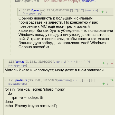
Как с фат и т п ...
большой текст свёрнут,
показать
5.122
,
Лукас
(
ok
), 22:06, 02/06/2009 [
^
] [
^^
] [
^^^
] [
ответить
]
+
–
/
[
к модератору
]
Обычно ненависть к большим и сильным
произрастает из завести. Но конкретно у вас
презрение к МС ещё носит религиозный
характер. Вы как будто убеждены, что пользователи
Windows попадут в ад, а линуксоиды отправятся в
рай. И тратите свои силы, чтобы спасти как можно
больше душ заблудших пользователей Windows.
Словно ваххабит.
1.13
,
Vernat
(
?
), 13:31, 31/05/2009 [
ответить
] [
﹢﹢﹢
] [
· · ·
]
[
↑
]
+
–
/
[
к модератору
]
Мигель Иказа и использует, мону даже в гном запихали
+1
1.21
,
pavlinux
(
ok
), 15:09, 31/05/2009 [
ответить
] [
﹢﹢﹢
] [
· · ·
]
[
↓
]
+
–
[
к модератору
]
/
for i in 'rpm -qa | egrep 'sharp|mono'
do
rpm -e --nodeps $i
done
echo "Enemy troyan removed";