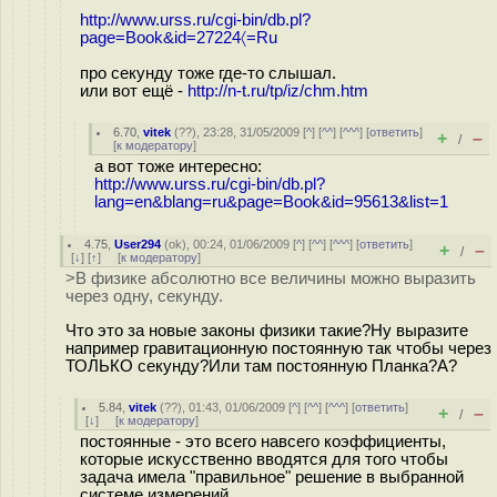
http://www.urss.ru/cgi-bin/db.pl?
page=Book&id=27224〈=Ru
про секунду тоже где-то слышал.
или вот ещё -
http://n-t.ru/tp/iz/chm.htm
6.70
,
vitek
(
??
), 23:28, 31/05/2009 [
^
] [
^^
] [
^^^
] [
ответить
]
+
–
/
[
к модератору
]
а вот тоже интересно:
http://www.urss.ru/cgi-bin/db.pl?
lang=en&blang=ru&page=Book&id=95613&list=1
4.75
,
User294
(
ok
), 00:24, 01/06/2009 [
^
] [
^^
] [
^^^
] [
ответить
]
+
–
/
[
↓
] [
↑
] [
к модератору
]
>В физике абсолютно все величины можно выразить
через одну, секунду.
Что это за новые законы физики такие?Ну выразите
например гравитационную постоянную так чтобы через
ТОЛЬКО секунду?Или там постоянную Планка?А?
5.84
,
vitek
(
??
), 01:43, 01/06/2009 [
^
] [
^^
] [
^^^
] [
ответить
]
+
–
/
[
↓
] [
к модератору
]
постоянные - это всего навсего коэффициенты,
которые искусственно вводятся для того чтобы
задача имела "правильное" решение в выбранной
системе измерений.