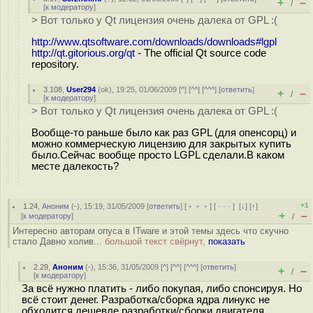
+
–
/
[
к модератору
]
> Вот только у Qt лицензия очень далека от GPL :(
http://www.qtsoftware.com/downloads/downloads#lgpl
http://qt.gitorious.org/qt
- The official Qt source code
repository.
3.108
,
User294
(
ok
), 19:25, 01/06/2009 [
^
] [
^^
] [
^^^
] [
ответить
]
+
–
/
[
к модератору
]
> Вот только у Qt лицензия очень далека от GPL :(
Вообще-то раньше было как раз GPL (для опенсорц) и
можно коммерческую лицензию для закрытых купить
было.Сейчас вообще просто LGPL сделали.В каком
месте далекость?
+1
1.24
,
Аноним
(
-
), 15:19, 31/05/2009 [
ответить
] [
﹢﹢﹢
] [
· · ·
]
[
↓
] [
↑
]
+
–
[
к модератору
]
/
Интересно авторам опуса в ITware и этой темы здесь что скучно
стало Давно холив...
большой текст свёрнут,
показать
2.29
,
Аноним
(
-
), 15:36, 31/05/2009 [
^
] [
^^
] [
^^^
] [
ответить
]
+
–
/
[
к модератору
]
За всё нужно платить - либо покупая, либо спонсируя. Но
всё стоит денег. Разработка/сборка ядра линукс не
обходится дешевле разработки/сборки двигателя