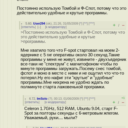
Постоянно использую Томбой и Ф-Спот, потому что это
действительно удобные и крутые программы.
5.60
,
User294
(
ok
), 21:26, 31/05/2009 [
^
] [
^^
] [
^^^
]
+
–
/
[
ответить
]
[
↓
] [
к модератору
]
>Постоянно использую Томбой и Ф-Спот, потому что
это действительно удобные и крутые
>программы.
Мне хватило того что F-spot стартовал на моем 2-
ядернике с 5 гиг оперативы около 30 секунд.Такие
программы у меня не живут, извините - двухъядерник
все-таки не "спектрум" с магнитофоном чтобы по
минуте программы загружать.Посему снес томбой,
фспот и моно в месте с ними и не ощутил что что-то
потерял.Ну его нафиг эти "крутые" и "удобные"
программы.Мне нихрена не удобно ждать по
полминуте старта лажовенькой програмки.
+1
6.72
,
ImSolo
(
?
), 00:13, 01/06/2009 [
^
] [
^^
] [
^^^
]
+
–
[
ответить
]
[
к модератору
]
/
Celeron 1.7GHz, 512 RAM, Ubuntu 9.04, старт F-
Spot за полторы секунды с 6-метровым жпегом.
Уважаемый, руки.... мыли?