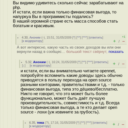
Вы видимо удивитесь сколько сейчас зарабатывают на
php.
И кстати, если важна только финансовая выгода, то
напуркуа Вы в программисты подались?
В нашей огромной стране есть масса способов стать
богатым и красивым.
+1
4.30
,
Аноним
(
-
), 15:51, 31/05/2009 [
^
] [
^^
] [
^^^
] [
ответить
]
+
–
[
к модератору
]
/
А вот интересно, какую часть из своих доходов вы или они
вернули назад в сообщес...
большой текст свёрнут,
показать
5.32
,
Аноним
(
-
), 16:24, 31/05/2009 [
^
] [
^^
] [
^^^
] [
ответить
]
+
–
/
[
↓
] [
к модератору
]
и кстати, если вы внимательно читаете opennet,
попробуйте вспомнить какие доводы здесь обычно
приводятся в пользу перехода на open source
разными конторами, правительствами и т.д. - только
финансовая выгода, типа это дёшево/бесплатно.
Никто не говорит, что это может быть более
функционально, может быть даёт лучшую
производительность, совместимость и т.д. Всегда
только финансовая выгода, а те кто делает open
source - лохи (уж извините за грубость).
6.35
,
тема
(
?
), 17:16, 31/05/2009 [
^
] [
^^
] [
^^^
] [
ответить
]
+
–
/
[
к модератору
]