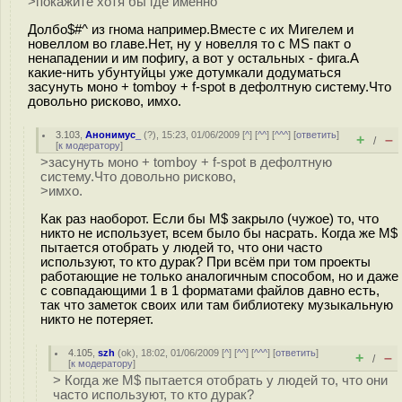
>покажите хотя бы где именно
Долбо$#^ из гнома например.Вместе с их Мигелем и
новеллом во главе.Нет, ну у новелля то с MS пакт о
ненападении и им пофигу, а вот у остальных - фига.А
какие-нить убунтуйцы уже дотумкали додуматься
засунуть моно + tomboy + f-spot в дефолтную систему.Что
довольно рисково, имхо.
3.103
,
Анонимус_
(
?
), 15:23, 01/06/2009 [
^
] [
^^
] [
^^^
] [
ответить
]
+
–
/
[
к модератору
]
>засунуть моно + tomboy + f-spot в дефолтную
систему.Что довольно рисково,
>имхо.
Как раз наоборот. Если бы M$ закрыло (чужое) то, что
никто не использует, всем было бы насрать. Когда же M$
пытается отобрать у людей то, что они часто
используют, то кто дурак? При всём при том проекты
работающие не только аналогичным способом, но и даже
с совпадающими 1 в 1 форматами файлов давно есть,
так что заметок своих или там библиотеку музыкальную
никто не потеряет.
4.105
,
szh
(
ok
), 18:02, 01/06/2009 [
^
] [
^^
] [
^^^
] [
ответить
]
+
–
/
[
к модератору
]
> Когда же M$ пытается отобрать у людей то, что они
часто используют, то кто дурак?