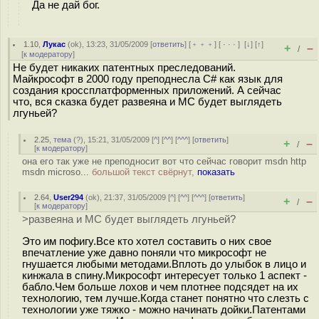
Да не дай бог.
1.10
,
Лукас
(
ok
), 13:23, 31/05/2009 [
ответить
] [
﹢﹢﹢
] [
· · ·
]
[
↓
] [
↑
]
+
–
/
[
к модератору
]
Не будет никаких патентных преследований.
Майкрософт в 2000 году преподнесла С# как язык для
создания кроссплатформенных приложений. А сейчас
что, вся сказка будет развеяна и МС будет выглядеть
лгуньей?
2.25
,
тема
(
?
), 15:21, 31/05/2009 [
^
] [
^^
] [
^^^
] [
ответить
]
+
–
/
[
к модератору
]
она его так уже не преподносит вот что сейчас говорит msdn http
msdn microso...
большой текст свёрнут,
показать
2.64
,
User294
(
ok
), 21:37, 31/05/2009 [
^
] [
^^
] [
^^^
] [
ответить
]
+
–
/
[
к модератору
]
>развеяна и МС будет выглядеть лгуньей?
Это им пофигу.Все кто хотел составить о них свое
впечатление уже давно поняли что микрософт не
гнушается любыми методами.Вплоть до улыбок в лицо и
кинжала в спину.Микрософт интересует только 1 аспект -
бабло.Чем больше лохов и чем плотнее подсядет на их
технологию, тем лучше.Когда станет понятно что слезть с
технологии уже тяжко - можно начинать дойки.Патентами