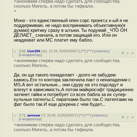
>анонимам сперва надо сделать для сообщества,
сколько Мигель, а потом бы тяфкали.
>
Моно - это единственный опен сорс проект,к к-ый я не
поддерживаю. не надо воспринимать объективную(я
думаю) критику сразу в штыки. Ты подумай _ЧТО ОН
ДЕЛАЕТ_ сначала, а потом защищай его. Или он
неадекват или МС платит ему бабло.
3.63
,
User294
(
ok
), 21:34, 31/05/2009 [
^
] [
^^
] [
^^^
] [
ответить
]
+
–
/
[
к модератору
]
>анонимам сперва надо сделать для сообщества,
сколько Мигель,
Да, он ща такого понаделает - долго не забудем
кажись.Его то контора заключила пакт о ненападении с
MS.А вот остальные... они сдуру на это подсядут и
влезут в зависимость.А потом майкрософт традиционно
затянет гайки и потребует со всех бабла за их супер-
кульные патенты.С пиратками было так.С патентами на
фат было так.И еще дохрена с чем будет...
3.71
,
аноним
(
?
), 23:49, 31/05/2009 [
^
] [
^^
] [
^^^
] [
ответить
]
+
–
/
[
к модератору
]
>анонимам сперва надо сделать для сообщества,
сколько Мигель, а потом бы тяфкали.