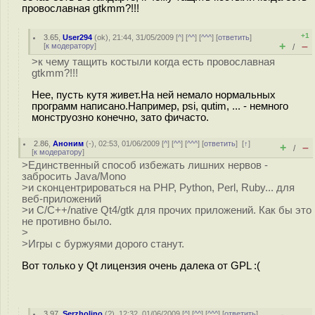
провославная gtkmm?!!!
+1
3.65
,
User294
(
ok
), 21:44, 31/05/2009 [
^
] [
^^
] [
^^^
] [
ответить
]
+
–
[
к модератору
]
/
>к чему тащить костыли когда есть провославная
gtkmm?!!!
Нее, пусть кутя живет.На ней немало нормальных
программ написано.Например, psi, qutim, ... - немного
монструозно конечно, зато фичасто.
2.86
,
Аноним
(
-
), 02:53, 01/06/2009 [
^
] [
^^
] [
^^^
] [
ответить
]
[
↑
]
+
–
/
[
к модератору
]
>Единственный способ избежать лишних нервов -
забросить Java/Mono
>и сконцентрироваться на PHP, Python, Perl, Ruby... для
веб-приложений
>и С/С++/native Qt4/gtk для прочих приложений. Как бы это
не противно было.
>
>Игры с буржуями дорого станут.
Вот только у Qt лицензия очень далека от GPL :(
3.97
,
Serzholino
(
?
), 12:32, 01/06/2009 [
^
] [
^^
] [
^^^
] [
ответить
]