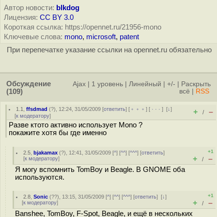
Автор новости:
blkdog
Лицензия:
CC BY 3.0
Короткая ссылка: https://opennet.ru/21956-mono
Ключевые слова:
mono
,
microsoft
,
patent
При перепечатке указание ссылки на opennet.ru обязательно
Обсуждение
Ajax
|
1 уровень
|
Линейный
|
+/-
|
Раскрыть
(109)
всё
|
RSS
1.1
,
ffsdmad
(
?
), 12:24, 31/05/2009 [
ответить
] [
﹢﹢﹢
] [
· · ·
]
[
↓
]
+
–
/
[
к модератору
]
Разве ктото активно использует Mono ?
покажите хотя бы где именно
+1
2.5
,
bjakamax
(
?
), 12:41, 31/05/2009 [
^
] [
^^
] [
^^^
] [
ответить
]
+
–
[
к модератору
]
/
Я могу вспомнить TomBoy и Beagle. В GNOME оба
используются.
+1
2.8
,
Sonic
(
??
), 13:15, 31/05/2009 [
^
] [
^^
] [
^^^
] [
ответить
]
[
↓
]
+
–
[
к модератору
]
/
Banshee, TomBoy, F-Spot, Beagle, и ещё в нескольких