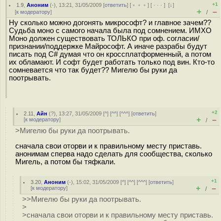
+1
1.9
,
Аноним
(
-
), 13:21, 31/05/2009 [
ответить
] [
﹢﹢﹢
] [
· · ·
]
[
↓
]
+
–
[
к модератору
]
/
Ну сколько можно догонять микрософт? и главное зачем??
Судьба моно с самого начала была под сомнением. ИМХО
Моно должен существовать ТОЛЬКО при оф. согласии/
признании/поддержке Майрософт. А иначе разрабы будут
писать под C# думая что он кроссплатформенный, а потом
их обламают. И софт будет работать только под вин. Кто-то
сомневается что так будет?? Мигелю бы руки да
поотрывать.
+2
2.11
,
Айн
(
?
), 13:27, 31/05/2009 [
^
] [
^^
] [
^^^
] [
ответить
]
+
–
[
к модератору
]
/
>Мигелю бы руки да поотрывать.
сначала свои оторви и к правильному месту приставь.
анонимам сперва надо сделать для сообщества, сколько
Мигель, а потом бы тяфкали.
+1
3.20
,
Аноним
(
-
), 15:02, 31/05/2009 [
^
] [
^^
] [
^^^
] [
ответить
]
+
–
[
к модератору
]
/
>>Мигелю бы руки да поотрывать.
>
>сначала свои оторви и к правильному месту приставь.