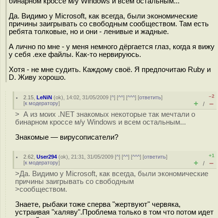
бинарном кроссе м/у Windows и всем остальным...
Да. Видимо у Microsoft, как всегда, были экономические
причины заигрывать со свободным сообществом. Там есть
ребята толковые, но и они - ленивые и жадные.
А лично по мне - у меня немного дёргается глаз, когда я вижу
у себя .exe файлы. Как-то нервируюсь.
Хотя - не мне судить. Каждому своё. Я предпочитаю Ruby и
D. Живу хорошо.
–2
2.15
,
LeNiN
(
ok
), 14:02, 31/05/2009 [
^
] [
^^
] [
^^^
] [
ответить
]
+
–
[
к модератору
]
/
> А из моих .NET знакомых некоторые так мечтали о
бинарном кроссе м/у Windows и всем остальным...
Знакомые — вирусописатели?
+1
2.62
,
User294
(
ok
), 21:31, 31/05/2009 [
^
] [
^^
] [
^^^
] [
ответить
]
+
–
[
к модератору
]
/
>Да. Видимо у Microsoft, как всегда, были экономические
причины заигрывать со свободным
>сообществом.
Знаете, рыбаки тоже сперва "жертвуют" червяка,
устраивая "халяву".Проблема только в том что потом идет