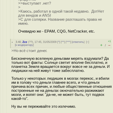
>>выступает .нет?
>
>Каюсь, работал в одной такой недавно. ДотНет
для вендов и ANSI
>C для солярки. Название разглашать права не
имею.
Очевидно же - EPAM, CQG, NetCracker, etc.
+1
3.40
,
Zzz
(
??
), 17:45, 31/05/2009 [
^
] [
^^
] [
^^^
] [
ответить
]
[
↑
]
+
–
[
к модератору
]
/
>Но всё стоит денег.
Бесконечную вселеную деньгами мерять вздумали? Да
только вот факты: Солнце светит вполне бесплатно, и
планетка Земля вращается вокруг вовсе не за деньги. И
людишки на ней живут тоже забесплатно.
Только у некоторых людишек в мозгах перекос, и вбили
им в голову что деньги главнее всего, и что деньги
причина всех причин, и любые общественные отношения
построенные не на деньгах окночательно разжижают
мозги, и вопят они: "да-не, не может быть, тут подвох
какой-то".
Ну вы не переживайте это излечимо.