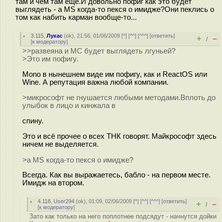
там и чем там еще.И довольно пофиг как это будет
выглядеть - а MS когда-то пекся о имидже?Они пеклись о
том как набить карман вообще-то...
3.115
,
Лукас
(
ok
), 21:56, 01/06/2009 [
^
] [
^^
] [
^^^
] [
ответить
]
+
–
/
[
к модератору
]
>>развеяна и МС будет выглядеть лгуньей?
>Это им пофигу.
Mono в нынешнем виде им пофигу, как и ReactOS или
Wine. А репутация важна любой компании.
>микрософт не гнушается любыми методами.Вплоть до
улыбок в лицо и кинжала в
спину.
Это и всё прочее о всех ТНК говорят. Майкрософт здесь
ничем не выделяется.
>а MS когда-то пекся о имидже?
Всегда. Как вы выражаетесь, бабло - на первом месте.
Имидж на втором.
4.118
,
User294
(
ok
), 01:09, 02/06/2009 [
^
] [
^^
] [
^^^
] [
ответить
]
+
–
/
[
к модератору
]
Зато как только на него поплотнее подсядут - начнутся дойки