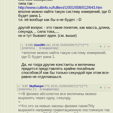
типа так -
http://www.cultinfo.ru/fulltext/1/001/008/012/643.htm
вполне можно найти такую систему измерений, где G
будет рана 1.
т.е. её вообще как бы и не будет. :-D
другой вопрос - это такие понятия, как масса, длина,
секунда, .. сила тока,....
но и тут бывают идеи. (см. выше)
6.109
,
User294
(
ok
), 19:28, 01/06/2009 [
^
] [
^^
] [
^^^
]
+
–
/
[
ответить
]
[
к модератору
]
>вполне можно найти такую систему измерений,
где G будет рана 1.
Да, но тогда другие константы и величины
придется представлять крайне похабным
способом.И как бы только секундой при этом все-
равно не отделаешься.
5.87
,
SkyRanger
(
??
), 03:21, 01/06/2009 [
^
] [
^^
] [
^^^
]
+
–
/
[
ответить
]
[
↑
] [
к модератору
]
>>В физике абсолютно все величины можно
выразить через одну, секунду.
>
>Что это за новые законы физики такие?Ну
выразите например гравитационную постоянную так