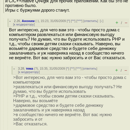
и С/С++/native Qt4/gtk для прочих приложений. Как бы это не
противно было.
Игры с буржуями дорого станут.
2.26
,
Аноним
(
-
), 15:23, 31/05/2009 [
^
] [
^^
] [
^^^
] [
ответить
]
[
↓
]
+
–
/
[
к модератору
]
Вот интересно, для чего вам это - чтобы просто дома с
компьютером развлекаться или финансовую выгоду
получать? Не думаю, что вы будете использовать РНР и
т.д., чтобы своим детям сказки сказывать. Наверно, вы
возьмёте дармовое средство и будете себе денюжку
закалачивать и уж наверняка назад в сообщество ничего
не вернёте. Вот вас нужно забросить и от Вас отказаться.
3.28
,
тема
(
?
), 15:35, 31/05/2009 [
^
] [
^^
] [
^^^
] [
ответить
]
+
–
/
[
к модератору
]
>Вот интересно, для чего вам это - чтобы просто дома с
компьютером
>развлекаться или финансовую выгоду получать? Не
думаю, что вы будете использовать
>РНР и т.д., чтобы своим детям сказки сказывать.
Наверно, вы возьмёте
>дармовое средство и будете себе денюжку
закалачивать и уж наверняка назад
>в сообщество ничего не вернёте. Вот вас нужно
забросить и от
>Вас отказаться.