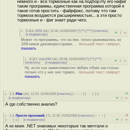
немного и - все тормозные как на подбор.Ну его нафиг
такие программы, единственная программа которой я
такое готов простить - файрфокс, потому что там
тормоза воздаются расширяемостью... а эти просто
тормозные и - фиг знает ради чего.
5.114
,
iZEN
(
ok
), 21:46, 01/06/2009 [
^
] [
^^
] [
^^^
] [
ответить
]
+
–
/
[
к модератору
]
Может те программы, что на яве, плохо разжимались из
JAR-ников декомпрессорами, ...
большой текст свёрнут,
показать
6.117
,
User294
(
ok
), 00:58, 02/06/2009 [
^
] [
^^
] [
^^^
]
+
–
/
[
ответить
]
[
к модератору
]
Ну, если sun заимплементил deflate inflate настолько
погано что у них оно тормоз...
большой текст свёрнут,
показать
+2
1.3
,
Pilat
(
ok
), 12:33, 31/05/2009 [
ответить
] [
﹢﹢﹢
] [
· · ·
]
[
↑
]
+
–
[
к модератору
]
/
А где собственно анализ?
–2
1.4
,
Просто прохожий.
(
?
), 12:39, 31/05/2009 [
ответить
] [
﹢﹢﹢
]
+
–
[
· · ·
]
[
↓
] [
к модератору
]
/
А из моих .NET знакомых некоторые так мечтали о