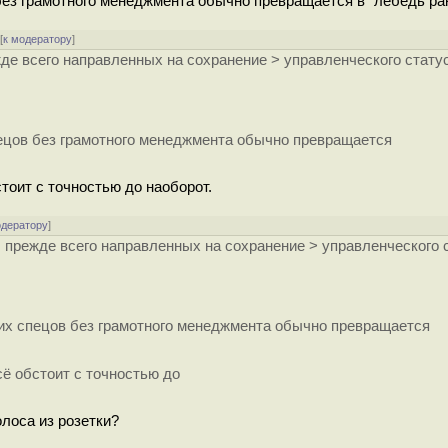
ез грамотного менеджмента обычно превращается в "лебедь рак
[
к модератору
]
де всего направленных на сохранение > управленческого стату
ецов без грамотного менеджмента обычно превращается
тоит с точностью до наоборот.
одератору
]
 прежде всего направленных на сохранение > управленческого 
их спецов без грамотного менеджмента обычно превращается
сё обстоит с точностью до
лоса из розетки?