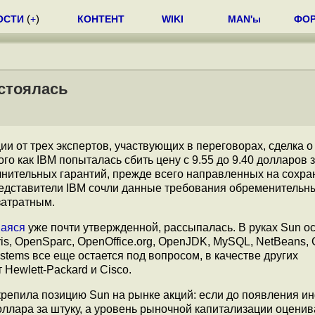
ОСТИ
(
+
)
КОНТЕНТ
WIKI
MAN'ы
ФО
остоялась
ии от трех экспертов, участвующих в переговорах, сделка о
го как IBM попыталась сбить цену с 9.55 до 9.40 долларов 
лнительных гарантий, прежде всего направленных на сохр
редставители IBM сочли данные требования обременительн
затратным.
шаяся
уже почти утвержденной, рассыпалась. В руках Sun о
s, OpenSparc, OpenOffice.org, OpenJDK, MySQL, NetBeans, G
systems все еще остается под вопросом, в качестве других
Hewlett-Packard и Cisco.
крепила позицию Sun на рынке акций: если до появления 
оллара за штуку, а уровень рыночной капитализации оценив