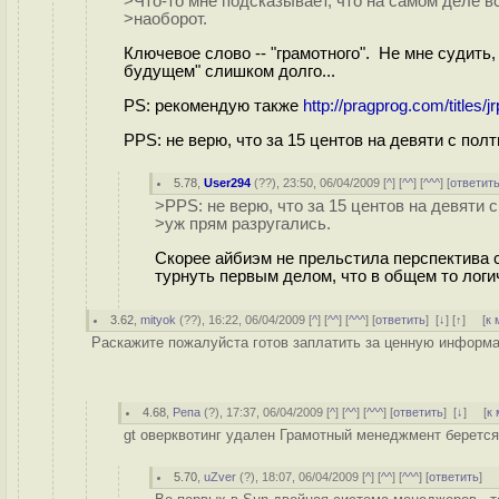
>Что-то мне подсказывает, что на самом деле в
>наоборот.
Ключевое слово -- "грамотного". Не мне судить,
будущем" слишком долго...
PS: рекомендую также
http://pragprog.com/titles/j
PPS: не верю, что за 15 центов на девяти с пол
5.78
,
User294
(
??
), 23:50, 06/04/2009 [
^
] [
^^
] [
^^^
] [
ответит
>PPS: не верю, что за 15 центов на девяти с
>уж прям разругались.
Скорее айбиэм не прельстила перспектива
турнуть первым делом, что в общем то логич
3.62
,
mityok
(
??
), 16:22, 06/04/2009 [
^
] [
^^
] [
^^^
] [
ответить
]
[
↓
] [
↑
] [
к 
Раскажите пожалуйста готов заплатить за ценную информац
4.68
,
Репа
(
?
), 17:37, 06/04/2009 [
^
] [
^^
] [
^^^
] [
ответить
]
[
↓
] [
к
gt оверквотинг удален Грамотный менеджмент берется 
5.70
,
uZver
(
?
), 18:07, 06/04/2009 [
^
] [
^^
] [
^^^
] [
ответить
]