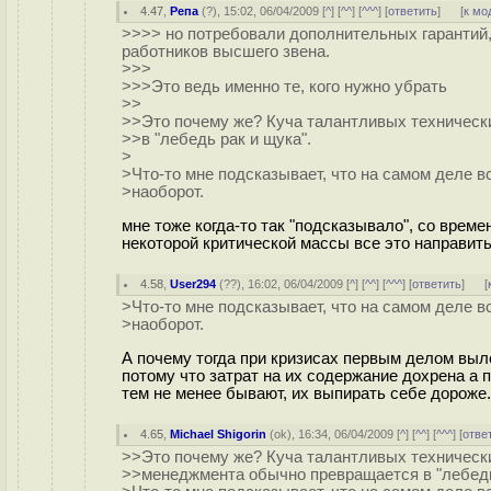
4.47
,
Репа
(
?
), 15:02, 06/04/2009 [
^
] [
^^
] [
^^^
] [
ответить
]
[
к мо
>>>> но потребовали дополнительных гарантий,
работников высшего звена.
>>>
>>>Это ведь именно те, кого нужно убрать
>>
>>Это почему же? Куча талантливых техническ
>>в "лебедь рак и щука".
>
>Что-то мне подсказывает, что на самом деле в
>наоборот.
мне тоже когда-то так "подсказывало", со врем
некоторой критической массы все это направить
4.58
,
User294
(
??
), 16:02, 06/04/2009 [
^
] [
^^
] [
^^^
] [
ответить
]
[
>Что-то мне подсказывает, что на самом деле в
>наоборот.
А почему тогда при кризисах первым делом выл
потому что затрат на их содержание дохрена а 
тем не менее бывают, их выпирать себе дороже.
4.65
,
Michael Shigorin
(
ok
), 16:34, 06/04/2009 [
^
] [
^^
] [
^^^
] [
отве
>>Это почему же? Куча талантливых технически
>>менеджмента обычно превращается в "лебедь