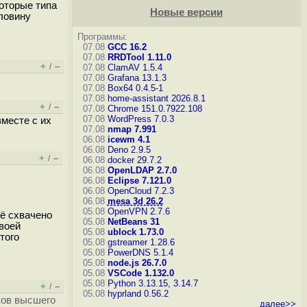
которые типа
Новые версии
оловину
Программы:
07.08
GCC 16.2
07.08
RRDTool 1.11.0
+
–
/
07.08
ClamAV 1.5.4
07.08
Grafana 13.1.3
07.08
Box64 0.4.5-1
07.08
home-assistant 2026.8.1
+
–
/
07.08
Chrome 151.0.7922.108
07.08
WordPress 7.0.3
вместе с их
07.08
nmap 7.991
06.08
icewm 4.1
06.08
Deno 2.9.5
+
–
/
06.08
docker 29.7.2
06.08
OpenLDAP 2.7.0
06.08
Eclipse 7.121.0
06.08
OpenCloud 7.2.3
06.08
mesa 3d 26.2
05.08
OpenVPN 2.7.6
сё схвачено
05.08
NetBeans 31
своей
05.08
ublock 1.73.0
того
05.08
gstreamer 1.28.6
05.08
PowerDNS 5.1.4
05.08
node.js 26.7.0
05.08
VSCode 1.132.0
05.08
Python 3.13.15, 3.14.7
+
–
/
05.08
hyprland 0.56.2
ков высшего
далее>>