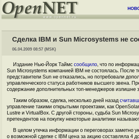
НОВ
Сделка IBM и Sun Microsystems не с
06.04.2009 08:57 (MSK)
Издание Нью-Йорк Таймс
сообщило
, что по информац
Sun Microsystems компанией IBM не состоялась. После то
представители Sun не отказались, но потребовали допо
управленческого статуса работников высшего звена. П
содержание дополнительных топ-менеджеров излишне 
Таким образом, сделка, несколько дней назад
считав
управление такими открытыми проектами, как OpenSolari
Lustre и VirtualBox. С другой стороны, судьба Sun Micro
претендентов на покупку некоторые аналитики называют 
В целом утечка информации о переговорах заметно у
о возможной сделке с IBM цена за акцию составляла 4 д