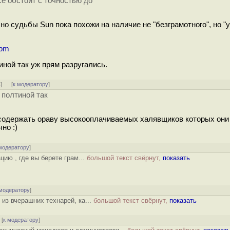
сё обстоит с точностью до
 но судьбы Sun пока похожи на наличие не "безграмотного", но "
rpm
тиной так уж прям разругались.
ь
]
[
к модератору
]
 полтиной так
 содержать ораву высокооплачиваемых халявщиков которых они
но :)
модератору
]
ию , где вы берете грам...
большой текст свёрнут,
показать
 модератору
]
из вчерашних технарей, ка...
большой текст свёрнут,
показать
[
к модератору
]