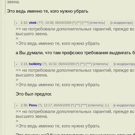
звена.
Это ведь именно те, кого нужно убрать
2.10
,
vitek
(
??
), 10:08, 06/04/2009 [
^
] [
^^
] [
^^^
] [
ответить
]
[
к модератору
]
>> но потребовали дополнительных гарантий, прежде вс
высшего звена.
>
>Это ведь именно те, кого нужно убрать
а Вы думали, что там профсоюз требования выдвигать б
2.13
,
heilkitty
(
?
), 10:32, 06/04/2009 [
^
] [
^^
] [
^^^
] [
ответить
]
[
к модератор
>> но потребовали дополнительных гарантий, прежде вс
высшего звена.
>
>Это ведь именно те, кого нужно убрать
Это был предлог.
2.30
,
Репа
(
?
), 12:17, 06/04/2009 [
^
] [
^^
] [
^^^
] [
ответить
]
[
↓
] [
к модератор
>> но потребовали дополнительных гарантий, прежде вс
высшего звена.
>
>Это ведь именно те, кого нужно убрать