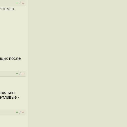
+
–
/
статуса
ющих после
+
–
/
авильно,
антливые -
+
–
/