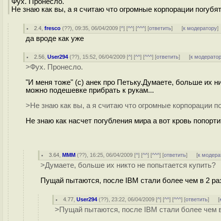
Фух. Пронесло.
Не знаю как вы, а я считаю что огромные корпорации погубят 
2.4
,
fresco
(
??
), 09:35, 06/04/2009 [
^
] [
^^
] [
^^^
] [
ответить
]
[
к модератору
]
да вроде как уже
2.56
,
User294
(
??
), 15:52, 06/04/2009 [
^
] [
^^
] [
^^^
] [
ответить
]
[
к модерато
>Фух. Пронесло.
"И меня тоже" (с) анек про Петьку.Думаете, больше их ни
можно подешевке прибрать к рукам...
>Не знаю как вы, а я считаю что огромные корпорации по
Не знаю как насчет погубления мира а вот кровь попорт
3.64
,
МММ
(
??
), 16:25, 06/04/2009 [
^
] [
^^
] [
^^^
] [
ответить
]
[
к модера
>Думаете, больше их никто не попытается купить?
Пущай пытаются, после IBM стали более чем в 2 р
4.77
,
User294
(
??
), 23:22, 06/04/2009 [
^
] [
^^
] [
^^^
] [
ответить
]
[
>Пущай пытаются, после IBM стали более чем в