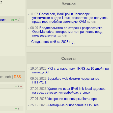
32
Важное
-
11.07
GhostLock, BadEpoll и Januscape -
уязвимости в ядре Linux, позволяющие получить
+
–
вить
/
+9
права root и обойти изоляцию KVM
(82 +34)
-
08.07
Вредительство со стороны разработчика
OpenMandriva, которое могло причинить вред
пользователям
(107 +34)
-
Сводка событий за 2025 год
Советы
-
19.04.2026
PKI с аппаратным TRNG за 10 дней при
помощи AI
ть всё
|
RSS
-
09.03.2026
Борьба с web-ботами через запрет
HTTP/1.1
+
–
/
-
27.02.2026
Удаление всех IPv6 link-local адресов
на всех сетевых интерфейсах в Linux
-
27.01.2026
Ускорение пересборки llama.cpp
-
25.12.2025
Атомарные обновления в OSTree
+
–
/