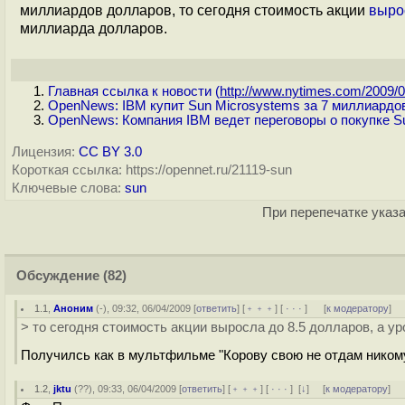
миллиардов долларов, то сегодня стоимость акции
выро
миллиарда долларов.
Главная ссылка к новости (
http://www.nytimes.com/2009/04
OpenNews: IBM купит Sun Microsystems за 7 миллиардо
OpenNews: Компания IBM ведет переговоры о покупке S
Лицензия:
CC BY 3.0
Короткая ссылка: https://opennet.ru/21119-sun
Ключевые слова:
sun
При перепечатке указа
Обсуждение
(82)
1.1
,
Аноним
(
-
), 09:32, 06/04/2009 [
ответить
] [
﹢﹢﹢
] [
· · ·
]
[
к модератору
]
> то сегодня стоимость акции выросла до 8.5 долларов, а у
Получилсь как в мультфильме "Корову свою не отдам никому.
1.2
,
jktu
(
??
), 09:33, 06/04/2009 [
ответить
] [
﹢﹢﹢
] [
· · ·
]
[
↓
] [
к модератору
]