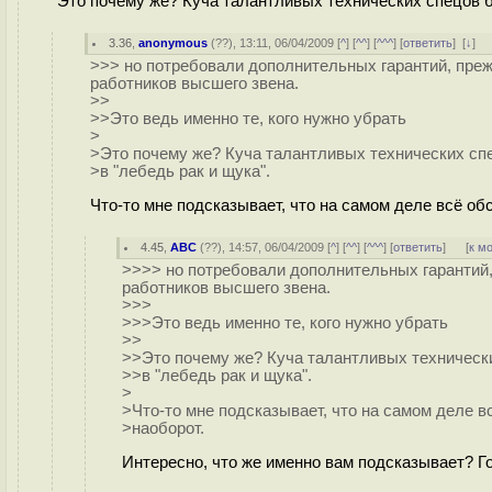
Это почему же? Куча талантливых технических спецов б
3.36
,
anonymous
(
??
), 13:11, 06/04/2009 [
^
] [
^^
] [
^^^
] [
ответить
]
[
↓
] 
>>> но потребовали дополнительных гарантий, преж
работников высшего звена.
>>
>>Это ведь именно те, кого нужно убрать
>
>Это почему же? Куча талантливых технических сп
>в "лебедь рак и щука".
Что-то мне подсказывает, что на самом деле всё обс
4.45
,
ABC
(
??
), 14:57, 06/04/2009 [
^
] [
^^
] [
^^^
] [
ответить
]
[
к м
>>>> но потребовали дополнительных гарантий,
работников высшего звена.
>>>
>>>Это ведь именно те, кого нужно убрать
>>
>>Это почему же? Куча талантливых техническ
>>в "лебедь рак и щука".
>
>Что-то мне подсказывает, что на самом деле в
>наоборот.
Интересно, что же именно вам подсказывает? Го