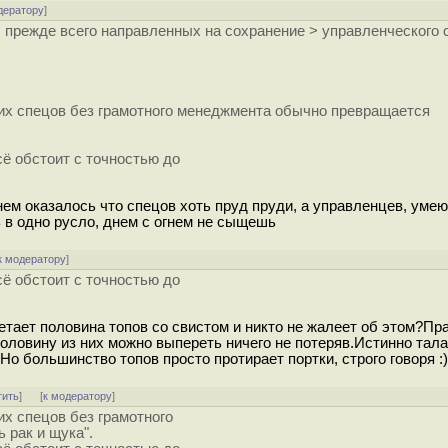
дератору
]
 прежде всего направленных на сохранение > управленческого 
их спецов без грамотного менеджмента обычно превращается
сё обстоит с точностью до
енем оказалось что спецов хоть пруд пруди, а управленцев, уме
 в одно русло, днем с огнем не сыщешь
к модератору
]
сё обстоит с точностью до
етает половина топов со свистом и никто не жалеет об этом?Пр
половину из них можно выпереть ничего не потеряв.Истинно тал
Но большинство топов просто протирает портки, строго говоря :)
тить
]
[
к модератору
]
х спецов без грамотного
 рак и щука".