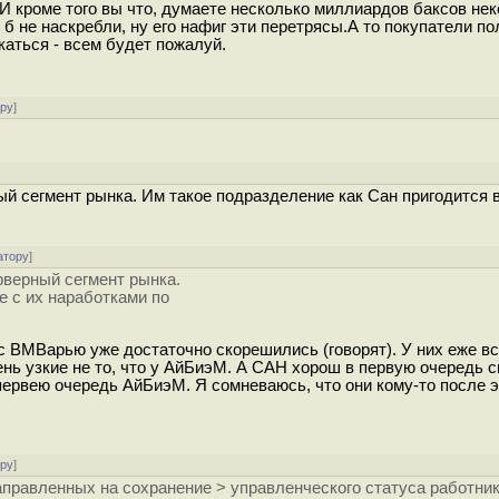
?И кроме того вы что, думаете несколько миллиардов баксов не
 б не наскребли, ну его нафиг эти перетрясы.А то покупатели п
каться - всем будет пожалуй.
ору
]
ный сегмент рынка. Им такое подразделение как Сан пригодится 
атору
]
ерверный сегмент рынка.
е с их наработками по
 с ВМВарью уже достаточно скорешились (говорят). У них еже в
чень узкие не то, что у АйБиэМ. А САН хорош в первую очередь 
первею очередь АйБиэМ. Я сомневаюсь, что они кому-то после э
ору
]
аправленных на сохранение > управленческого статуса работни