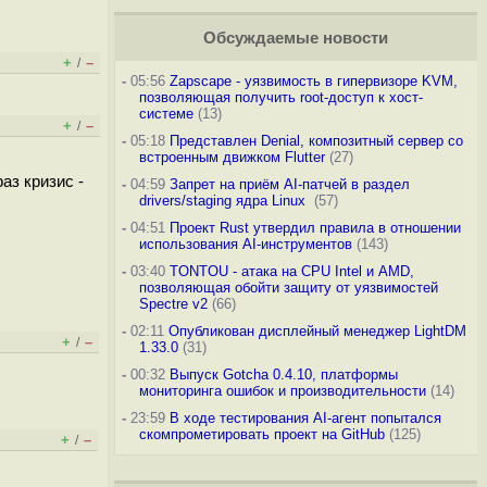
Обсуждаемые новости
+
–
/
-
05:56
Zapscape - уязвимость в гипервизоре KVM,
позволяющая получить root-доступ к хост-
системе
(13)
+
–
/
-
05:18
Представлен Denial, композитный сервер со
встроенным движком Flutter
(27)
аз кризис -
-
04:59
Запрет на приём AI-патчей в раздел
drivers/staging ядра Linux
(57)
-
04:51
Проект Rust утвердил правила в отношении
использования AI-инструментов
(143)
-
03:40
TONTOU - атака на CPU Intel и AMD,
позволяющая обойти защиту от уязвимостей
Spectre v2
(66)
-
02:11
Опубликован дисплейный менеджер LightDM
+
–
/
1.33.0
(31)
-
00:32
Выпуск Gotcha 0.4.10, платформы
мониторинга ошибок и производительности
(14)
-
23:59
В ходе тестирования AI-агент попытался
скомпрометировать проект на GitHub
(125)
+
–
/