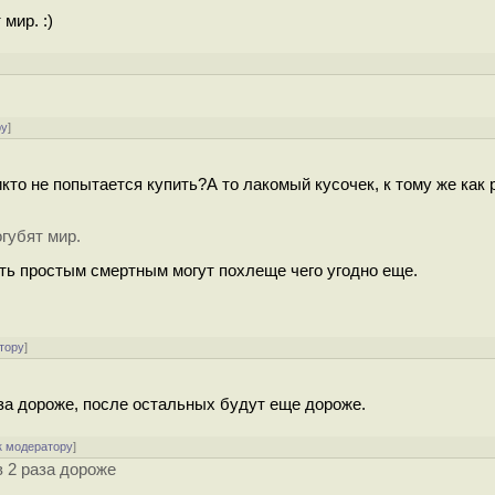
мир. :)
ру
]
кто не попытается купить?А то лакомый кусочек, к тому же как р
губят мир.
ить простым смертным могут похлеще чего угодно еще.
тору
]
аза дороже, после остальных будут еще дороже.
к модератору
]
 2 раза дороже