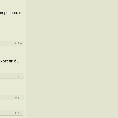
уверенного в
+
–
/
 хотели бы
+
–
/
+
–
/
+
–
/