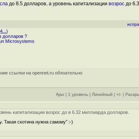
сла
до 8.5 долларов, а уровень капитализации
возрос
до 6.
испра
...
)
в долларов ?
un Microsystems
ние ссылки на opennet.ru обязательно
Ajax
|
1 уровень
|
Линейный
|
+/-
|
Раскры
ровень капитализации возрос до в 6.32 миллиарда долларов.
 Такая скотина нужна самому" :-)