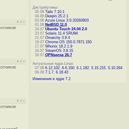
Дистрибутивы:
05.08
Tails 7.10.1
04.08
Deepin 25.2.1
03.08
Azure Linux 3.0.20260803
+
–
/
01.08
NetBSD 11.0
ботников
24.07
Ubuntu Touch 24.04 2.0
23.07
Solaris 11.4 SRU94
21.07
Omarchy 3.8.4
19.07
Chrome OS 150.0.7871.150
17.07
Whonix 18.2.1.9
16.07
SteamOS 3.8.15
16.07
OPNsense 26.7
+
–
/
Актуальные ядра Linux:
ботников
07.08
6.12.102
,
6.6.150
,
6.1.182
,
5.15.215
,
5.10.264
06.08
7.1.7
,
6.18.43
Изменения в ядре 7.2
+
–
/
ботников