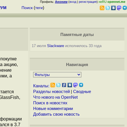
Профиль:
Аноним
(
вход
|
регистрация
)
неRU
opennet.me
РУМ
Поиск
(
теги
)
Памятные даты
17 июля
Slackware
исполнилось 33 года
 покупке
за акцию,
Навигация
анение
ыми, а
Каналы:
стается
Разделы новостей
|
Сводные
lassFish,
Что нового на OpenNet
Поиск в новостях
Новые комментарии
Добавить свою новость
информации
ался в 3.7