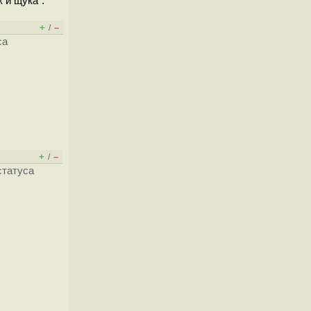
 и щука".
+
–
/
са
+
–
/
статуса