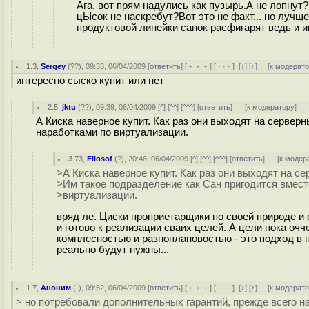
Ага, вот прям надулись как пузырь.А не лопнут
цЫсок не наскребут?Вот это не факт... но лучще
продуктовой линейки санок расфигарят ведь и и
1.3
,
Sergey
(
??
), 09:33, 06/04/2009 [
ответить
] [
﹢﹢﹢
] [
· · ·
]
[
↓
] [
↑
] [
к модерат
интересно сыско купит или нет
2.5
,
jktu
(
??
), 09:39, 06/04/2009 [
^
] [
^^
] [
^^^
] [
ответить
]
[
к модератору
]
А Киска наверное купит. Как раз они выходят на сервер
наработками по виртуализации.
3.73
,
Filosof
(
?
), 20:46, 06/04/2009 [
^
] [
^^
] [
^^^
] [
ответить
]
[
к модер
>А Киска наверное купит. Как раз они выходят на с
>Им такое подразделение как Сан пригодится вмест
>виртуализации.
вряд ле. Циски проприетарщики по своей природе и
и готово к реализации сваих целей. А цели пока оч
комплесностью и разноплановостью - это подход в 
реально будут нужны...
1.7
,
Аноним
(
-
), 09:52, 06/04/2009 [
ответить
] [
﹢﹢﹢
] [
· · ·
]
[
↓
] [
↑
] [
к модерат
> но потребовали дополнительных гарантий, прежде всего н