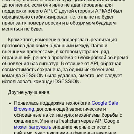
дополнения, если они явно не адаптированы для
поддержки нового API. С другой стороны API/ABI был
официально стабилизирован, т.е. отныне не будет
привязан к номеру версии и в обозримом будущем
меняться не будет.
Кроме того, изменению подверглась реализация
протокола для обмена данными между clamd и
внешними процессами, в котором устранен ряд
ограничений, решена проблема с блокировкой во время
обновления баз сигнатур. В отличие от API, обратная
совместимость сохранена, за одним исключением,
команда SESSION была удалена, вместо нее следует
использовать команду IDSESSION.
Другие улучшения:
Появилась поддержка технологии
Google Safe
Browsing
, дополняющей эвристические и
основанные на сигнатурах механизмы борьбы с
фишингом. Утилита freshclam через API Google
может загружать
внешние черные списки с
сайтами, участвующими в фишинг-атаках или