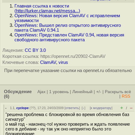
Главная ссылка к новости
(
http://lurker.clamav.net/messa...
)
OpenNews: Новая версия ClamAV с исправлением
уязвимости
OpenNews: Вышел релиз открытого антивирусного
пакета ClamAV 0.94.1
OpenNews: Представлен ClamAV 0.94, новая версия
свободного антивирусного пакета
Лицензия:
CC BY 3.0
Короткая ссылка: https://opennet.ru/20902-ClamAV
Ключевые слова:
ClamAV
,
virus
При перепечатке указание ссылки на opennet.ru обязательно
Обсуждение
Ajax
|
1 уровень
|
Линейный
|
+/-
|
Раскрыть всё
(6)
|
RSS
+
–
1.1
,
cyclope
(
??
), 17:23, 24/03/2009 [
ответить
]
[
↓
] [
к модератору
]
/
"решена проблема с блокировкой во время обновления баз
сигнатур"
о май год - наконец-то! нужно проверить и ждать появление
сего в дебиане - ну так уж оно неприятно было это
блокирование