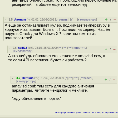
анитвирь блочил сокет, то происходило переключение на
резервный... в общем ещё тот велосипед
+
–
1.5
,
Аноним
(
-
), 01:02, 25/03/2009 [
ответить
]
[
↑
] [
к модератору
]
/
А ещё он останавливает кулер, поднимает температуру в
корпусе и запаивает болты... Поставил на сервер. Нашёл
вирус в Crack для Windows XP, залитом кем-то из
пользователей.
2.6
,
sclif13
(
ok
), 08:15, 25/03/2009 [
^
] [
^^
] [
^^^
] [
ответить
]
+
–
/
[
к модератору
]
А кто-нибудь обновлял его в связке с amavisd-new, а
то если API переписан будет ли работать?
3.7
,
Hettikus
(
??
), 12:32, 25/03/2009 [
^
] [
^^
] [
^^^
] [
ответить
]
+
–
/
[
к модератору
]
amavisd.conf: там есть для каждого антивиря
параметры. читайте ченджлог и меняйте.
*жду обновления в портах*
игнорирование участников
|
лог модерирования