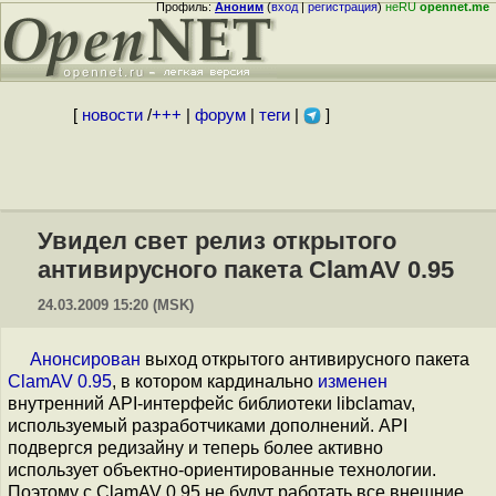
Профиль:
Аноним
(
вход
|
регистрация
)
неRU
opennet.me
[
новости
/
+++
|
форум
|
теги
|
]
Увидел свет релиз открытого
антивирусного пакета ClamAV 0.95
24.03.2009 15:20 (MSK)
Анонсирован
выход открытого антивирусного пакета
ClamAV 0.95
, в котором кардинально
изменен
внутренний API-интерфейс библиотеки libclamav,
используемый разработчиками дополнений. API
подвергся редизайну и теперь более активно
использует объектно-ориентированные технологии.
Поэтому с ClamAV 0.95 не будут работать все внешние