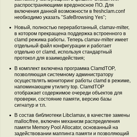
распространяющими вредоносное ПО. Для
включения данной возможности в freshclam.conf
необходимо указать "SafeBrowsing Yes";
Новый, полностью переработанный, clamav-milter,
в котором прекращена поддержка встроенного в
clamd режима работы. Теперь clamav-milter имеет
отдельный файл конфигурации и работает
отдельно от clamd, используя стандартный
протокол для взаимодействия;
В комплект включена программа ClamdTOP,
позволяющая системному администратору
осуществлять мониторинг работы clamd в режиме,
напоминающем утилиту top. ClamdTOP
отображает содержимое очереди объектов для
проверки, состояние памяти, версию базы
сигнатур и т.п.
В состав библиотеки Libclamav, в качестве замены
malloc/free, включен механизм распределения
памяти Memory Pool Allocator, основанный на
задействовании маппинга памяти и позволяющий