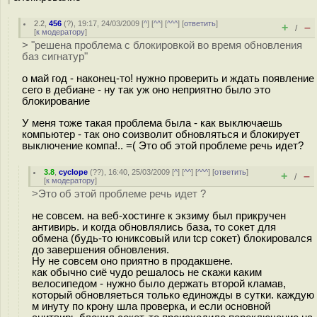
2.2
,
456
(
?
), 19:17, 24/03/2009 [
^
] [
^^
] [
^^^
] [
ответить
]
+
–
/
[
к модератору
]
> "решена проблема с блокировкой во время обновления
баз сигнатур"
о май год - наконец-то! нужно проверить и ждать появление
сего в дебиане - ну так уж оно неприятно было это
блокирование
У меня тоже такая проблема была - как выключаешь
компьютер - так оно соизволит обновляться и блокирует
выключение компа!.. =( Это об этой проблеме речь идет?
3.8
,
cyclope
(
??
), 16:40, 25/03/2009 [
^
] [
^^
] [
^^^
] [
ответить
]
+
–
/
[
к модератору
]
>Это об этой проблеме речь идет ?
не совсем. на веб-хостинге к экзиму был прикручен
антивирь. и когда обновлялись база, то сокет для
обмена (будь-то юниксовый или tcp сокет) блокировался
до завершения обновления.
Ну не совсем оно приятно в продакшене.
как обычно сиё чудо решалось не скажи каким
велосипедом - нужно было держать второй кламав,
который обновляеться только единожды в сутки. каждую
м инуту по крону шла проверка, и если основной