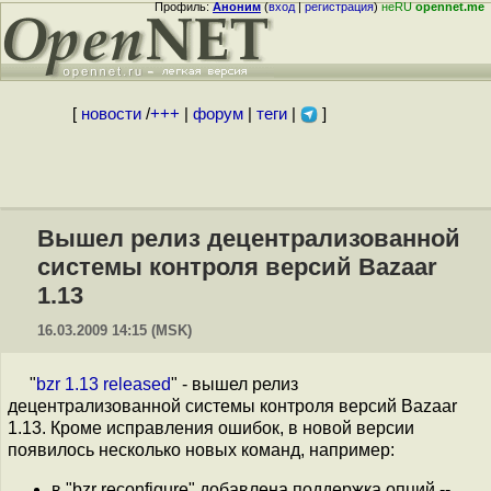
Профиль:
Аноним
(
вход
|
регистрация
)
неRU
opennet.me
[
новости
/
+++
|
форум
|
теги
|
]
Вышел релиз децентрализованной
системы контроля версий Bazaar
1.13
16.03.2009 14:15 (MSK)
"
bzr 1.13 released
" - вышел релиз
децентрализованной системы контроля версий Bazaar
1.13. Кроме исправления ошибок, в новой версии
появилось несколько новых команд, например:
в "bzr reconfigure" добавлена поддержка опций --