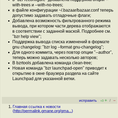
with-trees и --with-no-trees;
в файле конфигурации ~/.bazaar/bazaar.conf теперь
допустимо задавать отладочные флаги;
Добавлена возможность фильтрованного режима
вывода, при котором части дерева отображаются
в соответствии с заданной маской. Подробнее см.
"bzr help view";
Поддержка вывода списка изменений в формате
gnu changelog: "bzr log --format gnu-changelog";
Для одного коммита, через повтор опции "--author",
теперь можно задавать несколько авторов;
В bzrtools добавлена команда clean-tree;
Новая команда "bzr launchpad-open" приводит к
открытию в окне браузера раздела на сайте
Launchpad для указанной ветки.
+
–
исправить
/
+3
Главная ссылка к новости
(
http://permalink.gmane.org/gma...
)