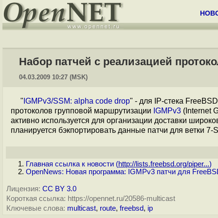
НОВ
Набор патчей с реализацией проток
04.03.2009 10:27 (MSK)
"
IGMPv3/SSM: alpha code drop
" - для IP-стека FreeB
протоколов групповой маршрутизации
IGMPv3
(Internet
активно используется для организации доставки широко
планируется бэкпортировать данные патчи для ветки 7-
Главная ссылка к новости (
http://lists.freebsd.org/piper...
)
OpenNews: Новая программа: IGMPv3 патчи для FreeBSD
Лицензия:
CC BY 3.0
Короткая ссылка: https://opennet.ru/20586-multicast
Ключевые слова:
multicast
,
route
,
freebsd
,
ip