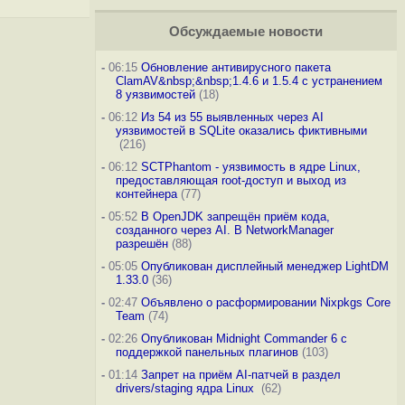
Обсуждаемые новости
-
06:15
Обновление антивирусного пакета
ClamAV&nbsp;&nbsp;1.4.6 и 1.5.4 с устранением
8 уязвимостей
(18)
-
06:12
Из 54 из 55 выявленных через AI
уязвимостей в SQLite оказались фиктивными
(216)
-
06:12
SCTPhantom - уязвимость в ядре Linux,
предоставляющая root-доступ и выход из
контейнера
(77)
-
05:52
В OpenJDK запрещён приём кода,
созданного через AI. В NetworkManager
разрешён
(88)
-
05:05
Опубликован дисплейный менеджер LightDM
1.33.0
(36)
-
02:47
Объявлено о расформировании Nixpkgs Core
Team
(74)
-
02:26
Опубликован Midnight Commander 6 c
поддержкой панельных плагинов
(103)
-
01:14
Запрет на приём AI-патчей в раздел
drivers/staging ядра Linux
(62)