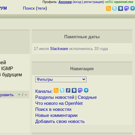
Профиль:
Аноним
(
вход
|
регистрация
)
неRU
opennet.me
РУМ
Поиск
(
теги
)
Памятные даты
17 июля
Slackware
исполнилось 33 года
ией
). IGMP
Навигация
В будущем
Каналы:
+
–
править
/
Разделы новостей
|
Сводные
Что нового на OpenNet
Поиск в новостях
Новые комментарии
Добавить свою новость