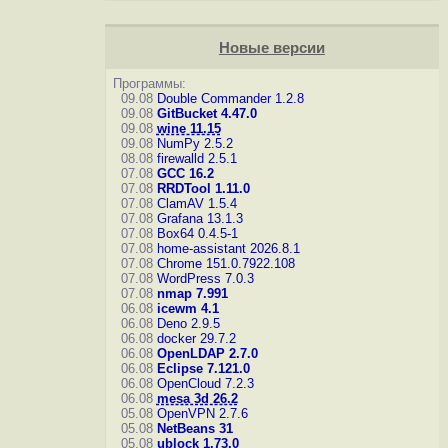
Новые версии
Программы:
09.08
Double Commander 1.2.8
09.08
GitBucket 4.47.0
09.08
wine 11.15
09.08
NumPy 2.5.2
08.08
firewalld 2.5.1
07.08
GCC 16.2
07.08
RRDTool 1.11.0
07.08
ClamAV 1.5.4
07.08
Grafana 13.1.3
07.08
Box64 0.4.5-1
07.08
home-assistant 2026.8.1
07.08
Chrome 151.0.7922.108
07.08
WordPress 7.0.3
07.08
nmap 7.991
06.08
icewm 4.1
06.08
Deno 2.9.5
06.08
docker 29.7.2
06.08
OpenLDAP 2.7.0
06.08
Eclipse 7.121.0
06.08
OpenCloud 7.2.3
06.08
mesa 3d 26.2
05.08
OpenVPN 2.7.6
05.08
NetBeans 31
05.08
ublock 1.73.0