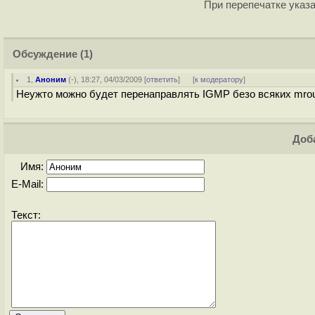
При перепечатке указа
Обсуждение
(1)
1
,
Аноним
(
-
), 18:27, 04/03/2009 [
ответить
]
[
к модератору
]
Неужто можно будет перенаправлять IGMP безо всяких mrou
Доба
Имя:
E-Mail:
Текст: