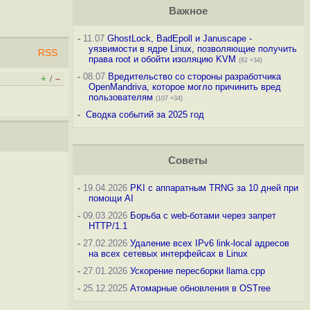
Важное
-
11.07
GhostLock, BadEpoll и Januscape -
уязвимости в ядре Linux, позволяющие получить
RSS
права root и обойти изоляцию KVM
(82 +34)
-
08.07
Вредительство со стороны разработчика
+
–
/
OpenMandriva, которое могло причинить вред
пользователям
(107 +34)
-
Сводка событий за 2025 год
Советы
-
19.04.2026
PKI с аппаратным TRNG за 10 дней при
помощи AI
-
09.03.2026
Борьба с web-ботами через запрет
HTTP/1.1
-
27.02.2026
Удаление всех IPv6 link-local адресов
на всех сетевых интерфейсах в Linux
-
27.01.2026
Ускорение пересборки llama.cpp
-
25.12.2025
Атомарные обновления в OSTree