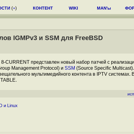
ОСТИ
(
+
)
КОНТЕНТ
WIKI
MAN'ы
ФО
олов IGMPv3 и SSM для FreeBSD
SD 8-CURRENT представлен новый набор патчей с реализац
 Group Management Protocol) и
SSM
(Source Specific Multicast
вещательного мультимедийного контента в IPTV системах. 
STABLE.
ис
 и Linux