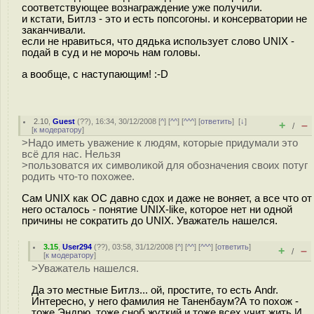
соответствующее вознаграждение уже получили.
и кстати, Битлз - это и есть попсогоны. и консерватории не
заканчивали.
если не нравиться, что дядька использует слово UNIX -
подай в суд и не морочь нам головы.
а вообще, с наступающим! :-D
2.10
,
Guest
(
??
), 16:34, 30/12/2008 [
^
] [
^^
] [
^^^
] [
ответить
]
[
↓
]
+
–
/
[
к модератору
]
>Надо иметь уважение к людям, которые придумали это
всё для нас. Нельзя
>пользоватся их символикой для обозначения своих потуг
родить что-то похожее.
Сам UNIX как ОС давно сдох и даже не воняет, а все что от
него осталось - понятие UNIX-like, которое нет ни одной
причины не сократить до UNIX. Уважатель нашелся.
3.15
,
User294
(
??
), 03:58, 31/12/2008 [
^
] [
^^
] [
^^^
] [
ответить
]
+
–
/
[
к модератору
]
>Уважатель нашелся.
Да это местные Битлз... ой, простите, то есть Andr.
Интересно, у него фамилия не Таненбаум?А то похож -
тоже Эндрю, тоже сноб жуткий и тоже всех учит жить.И