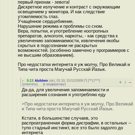
первый признак - зевота!
Дискретное излучение и контраст с окружающим
освещением у монитора. И как следствие
утомляемость глаз.
Учащённое сердцебиение,
Нарушение режима и проблемы со сном.
Вера, попытки, и употребление ноотропных
препаратов, алкоголя, наркоты, - как средства к
увеличению запоминаемости, извлечения якобы
скрытых в подсознании не раскрытых
возможностей. (особенно замечено у программеров с
не высшим образованием).
Про недостатки интернета я уж молчу, Про Великай и
Типа чита проста Магучай Русскай Йазык.
5.13
,
klubben
(
ok
), 01:10, 31/12/2008 [
^
] [
^^
] [
^^^
]
+
–
/
[
ответить
]
[
к модератору
]
Да-да, для увеличения запоминаемости и
расширения сознания я употребляю еду
>Про недостатки интернета я уж молчу, Про Великай
и Типа чита проста Магучай Русскай Йазык.
Кстати, в большенстве случаев, это
распроатраненная форма дисграфии, в остальных --
тупо стадный инстинкт, все это было задолго до
интернета