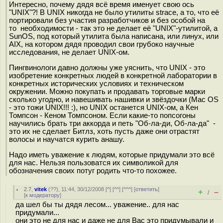
Интересно, почему дядя всё время именует свою ось
"UNIX"?! В UNIX никогда не было утилиты strace, а то, что её
портировали без участия разработчиков и без особой на
то необходимости - так это не делает её "UNIX"-утилитой, а
SunOS, под который утилита была написана, или линух, или
AIX, на котором дядя проводил свои грубоко научные
исследования, не делает UNIX-ом.
Пингвинологи давно должны уже уяснить, что UNIX - это
изобретение конкретных людей в конкретной лаборатории в
конкретных исторических условиях и техническом
окружении. Можно покупать и продавать торговые марки
сколько угодно, и навешивать нашивки и звёздочки (Mac OS
- это тожи UNIX!!! :), но UNIX останется UNIX-ом, а Кен
Томпсон - Кеном Томпсоном. Если какие-то попсогоны
научились брать три аккорда и петь "Об-ла-ди, Об-ла-да" -
это их не сделает Битлз, хоть пусть даже они отрастят
волосы и научатся курить анашу.
Надо иметь уважение к людям, которые придумали это всё
для нас. Нельзя пользоватся их символикой для
обозначения своих потуг родить что-то похожее.
2.7
,
vitek
(
??
), 11:44, 30/12/2008 [
^
] [
^^
] [
^^^
] [
ответить
]
+
–
/
[
к модератору
]
да шел бы ты дядя лесом... уважение.. для нас
придумали...
они это не для нас и даже не для Вас это придумывали и