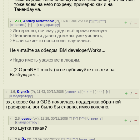
тоже всем на него похрену, примерно как и на
Таненбаума.
2.11
,
Andrey Mitrofanov
(
?
), 16:40, 30/12/2008 [
^
] [
^^
] [
^^^
]
+
–
/
[
ответить
]
[
↑
] [
к модератору
]
>Интересно, почему дядя всё время именует
>Пингвинологи давно должны уже уяснить,
>Если какие-то попсогоны научились
Не читайте за обедом IBM developerWorks...
>Надо иметь уважение к людям,
...(2 OpenNET mods:) и не публикуйте ссылки на.
Возбуждает...
1.6
,
КтулхЪ
(
?
), 11:43, 30/12/2008 [
ответить
] [
﹢﹢﹢
] [
· · ·
]
[
↑
]
+
–
/
[
к модератору
]
эх, скорее бы в GDB появилась поддержка обратной
трасировки, вот было бы славно, имхо конечно.
2.8
,
cvsup
(
ok
), 12:28, 30/12/2008 [
^
] [
^^
] [
^^^
] [
ответить
]
+
–
/
[
к модератору
]
это шутка такая?
2.9
,
Йа
(
?
), 13:59, 30/12/2008 [
^
] [
^^
] [
^^^
] [
ответить
]