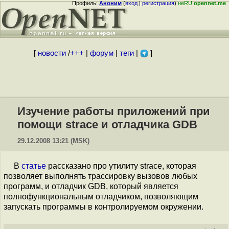
Профиль:
Аноним
(
вход
|
регистрация
)
неRU
opennet.me
[
новости
/
+++
|
форум
|
теги
|
]
Изучение работы приложений при
помощи strace и отладчика GDB
29.12.2008 13:21 (MSK)
В
статье
рассказано про утилиту strace, которая
позволяет выполнять трассировку вызовов любых
программ, и отладчик GDB, который является
полнофункциональным отладчиком, позволяющим
запускать программы в контролируемом окружении.