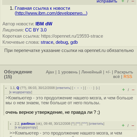
+
–
исправить
/
Главная ссылка к новости
(
http://www.ibm.com/developerwo...
)
Автор новости:
IBM dW
Лицензия:
CC BY 3.0
Короткая ссылка: https://opennet.ru/19593-strace
Ключевые слова:
strace
,
debug
,
gdb
При перепечатке указание ссылки на opennet.ru обязательно
Обсуждение
Ajax
|
1 уровень
|
Линейный
|
+/-
|
Раскрыть
(15)
всё
|
RSS
1.1
,
Q
(
??
), 06:03, 30/12/2008 [
ответить
] [
﹢﹢﹢
] [
· · ·
]
[
↓
]
+
–
/
[
к модератору
]
>Компьютер - это продолжение нашего мозга, и чем больше
мы о нем знаем, тем больше от него пользы.
очень верное утверждение, не правда ли ? ;)
2.2
,
pavlinux
(
ok
), 09:48, 30/12/2008 [
^
] [
^^
] [
^^^
] [
ответить
]
+
–
/
[
к модератору
]
>>Компьютер - это продолжение нашего мозга, и чем