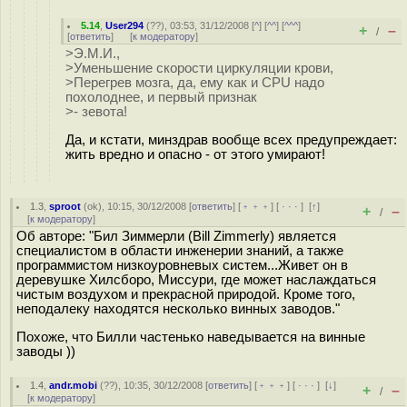
5.14
,
User294
(
??
), 03:53, 31/12/2008 [
^
] [
^^
] [
^^^
]
+
–
/
[
ответить
]
[
к модератору
]
>Э.М.И.,
>Уменьшение скорости циркуляции крови,
>Перегрев мозга, да, ему как и CPU надо
похолоднее, и первый признак
>- зевота!
Да, и кстати, минздрав вообще всех предупреждает:
жить вредно и опасно - от этого умирают!
1.3
,
sproot
(
ok
), 10:15, 30/12/2008 [
ответить
] [
﹢﹢﹢
] [
· · ·
]
[
↑
]
+
–
/
[
к модератору
]
Об авторе: "Бил Зиммерли (Bill Zimmerly) является
специалистом в области инженерии знаний, а также
программистом низкоуровневых систем...Живет он в
деревушке Хилсборо, Миссури, где может наслаждаться
чистым воздухом и прекрасной природой. Кроме того,
неподалеку находятся несколько винных заводов."
Похоже, что Билли частенько наведывается на винные
заводы ))
1.4
,
andr.mobi
(
??
), 10:35, 30/12/2008 [
ответить
] [
﹢﹢﹢
] [
· · ·
]
[
↓
]
+
–
/
[
к модератору
]