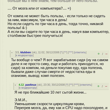
больше мы о нем знаем, тем больше от него пользы.
.... От мозга или от компьютера?.... =)
От компа не может быть пользы, - если только не сидеть
за ним, максимум, три часа в день!
Но если сидеть по три часа в день, тогда точно, никакой
пользы! &-)
А если вы сидите по три часа в день, накуя вам компьютер,
столбиком быстрее получиться!
3.5
,
klubben
(
ok
), 11:02, 30/12/2008 [
^
] [
^^
] [
^^^
] [
ответить
]
+
–
/
[
к модератору
]
Ты вообще о чем? Я вот зарабатываю сидя (ну на самом
деле я не просто сижу, еще и работать приходится, но
сидя) за компом, на деньги покупаю еду, еда полезна,
бывали даже случаи смерти от недостатка еды в
оганизме, вывод: комп полезен.
4.12
,
pavlinux
(
ok
), 23:30, 30/12/2008 [
^
] [
^^
] [
^^^
] [
ответить
]
+
–
/
[
к модератору
]
Я не про ближайшие 10 лет сытой жизни...
Э.М.И.,
Уменьшение скорости циркуляции крови,
Перегрев мозга, да, ему как и CPU надо похолоднее, и