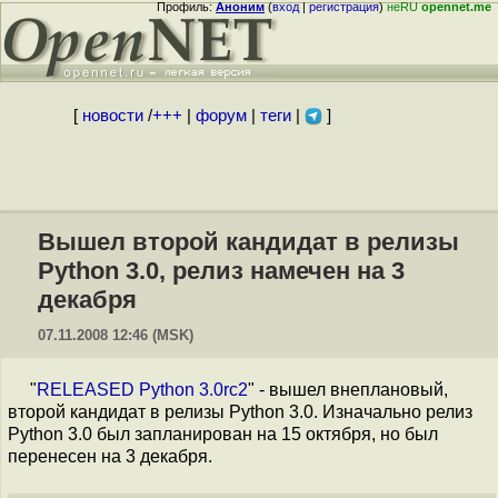
Профиль:
Аноним
(
вход
|
регистрация
)
неRU
opennet.me
[
новости
/
+++
|
форум
|
теги
|
]
Вышел второй кандидат в релизы
Python 3.0, релиз намечен на 3
декабря
07.11.2008 12:46 (MSK)
"
RELEASED Python 3.0rc2
" - вышел внеплановый,
второй кандидат в релизы Python 3.0. Изначально релиз
Python 3.0 был запланирован на 15 октября, но был
перенесен на 3 декабря.