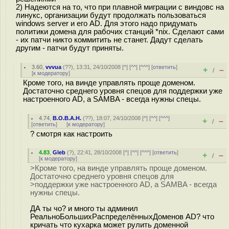
2) Надеются на то, что при плавной миграции с виндовс на
линукс, организации будут продолжать пользоваться
windows server и его AD. Для этого надо придумать
политики домена для рабочих станций *nix. Сделают сами
- их патчи никто коммитить не станет. Дадут сделать
другим - патчи будут приняты.
3.60
,
vvvua
(
??
), 13:31, 24/10/2008 [
^
] [
^^
] [
^^^
] [
ответить
]
+
–
/
[
к модератору
]
Кроме того, на винде управлять проще доменом.
Достаточно среднего уровня спецов для поддержки уже
настроенного AD, а SAMBA - всегда нужны спецы.
4.74
,
B.O.B.A.H.
(
??
), 18:07, 24/10/2008 [
^
] [
^^
] [
^^^
]
+
–
/
[
ответить
]
[
к модератору
]
? смотря как настроить
4.83
,
Gleb
(
?
), 22:41, 28/10/2008 [
^
] [
^^
] [
^^^
] [
ответить
]
+
–
/
[
к модератору
]
>Кроме того, на винде управлять проще доменом.
Достаточно среднего уровня спецов для
>поддержки уже настроенного AD, а SAMBA - всегда
нужны спецы.
ДА ты чо? и много ты админил
РеальноБольшихРаспределённыхДоменов AD? что
кричать что кухарка может рулить доменной