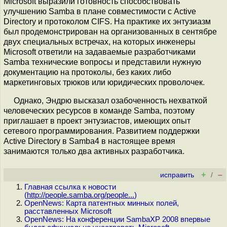
Microsoft выразили готовность способствовать
улучшению Samba в плане совместимости с Active
Directory и протоколом CIFS. На практике их энтузиазм
был продемонстрирован на организованных в сентябре
двух специальных встречах, на которых инженеры
Microsoft ответили на задаваемые разработчиками
Samba технические вопросы и представили нужную
документацию на протоколы, без каких либо
маркетинговых трюков или юридических проволочек.
Однако, Эндрю высказал озабоченность нехваткой
человеческих ресурсов в команде Samba, поэтому
приглашает в проект энтузиастов, имеющих опыт
сетевого программирования. Развитием поддержки
Active Directory в Samba4 в настоящее время
занимаются только два активных разработчика.
+
–
исправить
/
Главная ссылка к новости
(
http://people.samba.org/people...
)
OpenNews: Карта патентных минных полей,
расставленных Microsoft
OpenNews: На конференции SambaXP 2008 впервые