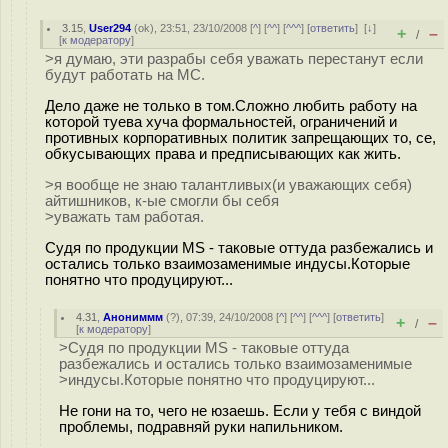
3.15
,
User294
(
ok
), 23:51, 23/10/2008 [
^
] [
^^
] [
^^^
] [
ответить
]
[
↓
]
+
–
/
[
к модератору
]
>я думаю, эти разрабы себя уважать перестанут если
будут работать на МС.
Дело даже не только в том.Сложно любить работу на
которой туева хуча формальностей, ограничений и
противных корпоративных политик запрещающих то, се,
обкусывающих права и предписывающих как жить.
>я вообще не знаю талантливых(и уважающих себя)
айтишников, к-ые смогли бы себя
>уважать там работая.
Судя по продукции MS - таковые оттуда разбежались и
остались только взаимозаменимые индусы.Которые
понятно что продуцируют...
4.31
,
Анониммм
(
?
), 07:39, 24/10/2008 [
^
] [
^^
] [
^^^
] [
ответить
]
+
–
/
[
к модератору
]
>Судя по продукции MS - таковые оттуда
разбежались и остались только взаимозаменимые
>индусы.Которые понятно что продуцируют...
Не гони на то, чего не юзаешь. Если у тебя с виндой
проблемы, подравняй руки напильником.