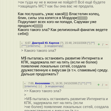
>он туда ну не в жизни не пойдёт!! Всё ещё будете
>защищать МС? как бы она вас не продала.
Как послушать, ужас какой))) Властелин колец,
блин, силы зла копятся в Мордоре))))))))
Подкупают всех кого ни попадя, Саруман уже
продался)))))))
Какого такого зла? Как религиозный фанатик ведете
себя))
6.67
,
Дмитрий Ю. Карпов
(
?
), 15:48, 24/10/2008 [
^
] [
^^
]
+
–
/
[
^^^
] [
ответить
]
[
к модератору
]
> Какого такого зла?
M$ пыталась остановить развитие Интернета и
КПК, задержала лет на пять (если не более)
появление локальных сетей, создала
дружественную к вирусам (в т.ч. спамовым) среду.
Дальше продолжать?
7.69
,
Анониммм
(
?
), 16:30, 24/10/2008 [
^
] [
^^
] [
^^^
]
+
–
/
[
ответить
]
[
↓
] [
к модератору
]
>> Какого такого зла?
>
>M$ пыталась остановить развитие Интернета и
КПК, задержала лет на пять (если
>не более) появление локальных сетей, создала
дружественную к вирусам (в т.ч.