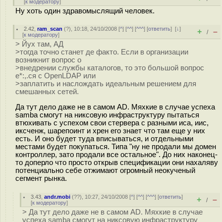
[
к модератору
]
Ну хоть один здравомыслящий человек.
2.42
,
ram_scan
(
?
), 10:18, 24/10/2008 [
^
] [
^^
] [
^^^
] [
ответить
]
[
↓
]
+
–
/
[
к модератору
]
> Йух там, АД
>тогда точно станет де факто. Если в организации
возникнит вопрос о
>внедрении службы каталогов, то это большой вопрос
е*:,.ся с OpenLDAP или
>заплатить и наслождать идеальным решением для
смешанных сетей.
Да тут дело даже не в самом AD. Мяхкие в случае успеха
samba смогут на никсовую инфраструктуру пытаться
втюхивать с успехом свои стервера с разными иса, иис,
иксченж, шарепоинт и хрен его знает что там еще у них
есть. И оно будет туда вписываться, и отдельными
местами будет покупаться. Типа "ну не продали мы домен
контроллер, зато продали все остальное". До них наконец-
то доперло что просто открыв спецификации они нахаляву
потенциально себе отжимают огромный неокученый
сегмент рынка.
3.43
,
andr.mobi
(
??
), 10:27, 24/10/2008 [
^
] [
^^
] [
^^^
] [
ответить
]
+
–
/
[
к модератору
]
> Да тут дело даже не в самом AD. Мяхкие в случае
успеха samba смогут на никсовую инфраструктуру