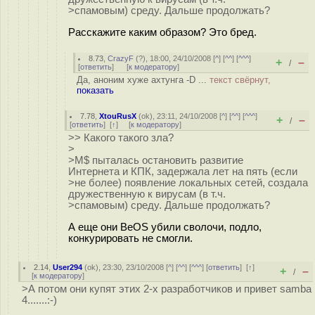
>спамовым) среду. Дальше продолжать?
Расскажите каким образом? Это бред.
8.73
,
CrazyF
(
?
), 18:00, 24/10/2008 [
^
] [
^^
] [
^^^
]
+
–
/
[
ответить
]
[
к модератору
]
Да, аноним хуже ахтунга -D ...
текст свёрнут,
показать
7.78
,
XtouRusX
(
ok
), 23:11, 24/10/2008 [
^
] [
^^
] [
^^^
]
+
–
/
[
ответить
]
[
↑
] [
к модератору
]
>> Какого такого зла?
>
>M$ пыталась остановить развитие
Интернета и КПК, задержала лет на пять (если
>не более) появление локальных сетей, создала
дружественную к вирусам (в т.ч.
>спамовым) среду. Дальше продолжать?
А еще они BeOS убили сволочи, подло,
конкурировать не смогли.
2.14
,
User294
(
ok
), 23:30, 23/10/2008 [
^
] [
^^
] [
^^^
] [
ответить
]
[
↑
]
+
–
/
[
к модератору
]
>А потом они купят этих 2-х разработчиков и привет samba
4.......:-)