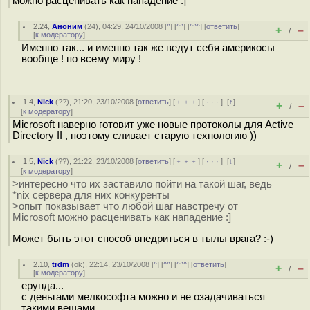
можно расценивать как нападение :]
2.24
,
Аноним
(
24
), 04:29, 24/10/2008 [
^
] [
^^
] [
^^^
] [
ответить
]
+
–
/
[
к модератору
]
Именно так... и именно так же ведут себя америкосы
вообще ! по всему миру !
1.4
,
Nick
(
??
), 21:20, 23/10/2008 [
ответить
] [
﹢﹢﹢
] [
· · ·
]
[
↑
]
+
–
/
[
к модератору
]
Microsoft наверно готовит уже новые протоколы для Active
Directory II , поэтому сливает старую технологию ))
1.5
,
Nick
(
??
), 21:22, 23/10/2008 [
ответить
] [
﹢﹢﹢
] [
· · ·
]
[
↓
]
+
–
/
[
к модератору
]
>интересно что их заставило пойти на такой шаг, ведь
*nix сервера для них конкуренты
>опыт показывает что любой шаг навстречу от
Microsoft можно расценивать как нападение :]
Может быть этот способ внедриться в тылы врага? :-)
2.10
,
trdm
(
ok
), 22:14, 23/10/2008 [
^
] [
^^
] [
^^^
] [
ответить
]
+
–
/
[
к модератору
]
ерунда...
с деньгами мелкософта можно и не озадачиваться
такими вещами...