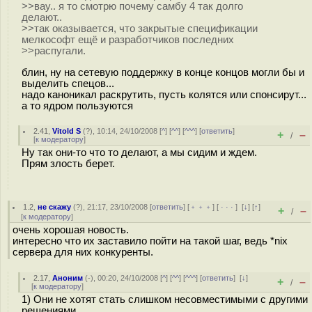
>>вау.. я то смотрю почему самбу 4 так долго
делают..
>>так оказывается, что закрытые спецификации
мелкософт ещё и разработчиков последних
>>распугали.
блин, ну на сетевую поддержку в конце концов могли бы и
выделить спецов...
надо каноникал раскрутить, пусть колятся или спонсирут...
а то ядром пользуются
2.41
,
Vitold S
(
?
), 10:14, 24/10/2008 [
^
] [
^^
] [
^^^
] [
ответить
]
+
–
/
[
к модератору
]
Ну так они-то что то делают, а мы сидим и ждем.
Прям злость берет.
1.2
,
не скажу
(
?
), 21:17, 23/10/2008 [
ответить
] [
﹢﹢﹢
] [
· · ·
]
[
↓
] [
↑
]
+
–
/
[
к модератору
]
очень хорошая новость.
интересно что их заставило пойти на такой шаг, ведь *nix
сервера для них конкуренты.
2.17
,
Аноним
(
-
), 00:20, 24/10/2008 [
^
] [
^^
] [
^^^
] [
ответить
]
[
↓
]
+
–
/
[
к модератору
]
1) Они не хотят стать слишком несовместимыми с другими
решениями