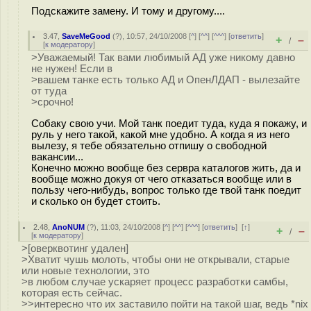
Подскажите замену. И тому и другому....
3.47
,
SaveMeGood
(
?
), 10:57, 24/10/2008 [
^
] [
^^
] [
^^^
] [
ответить
]
+
–
/
[
к модератору
]
>Уважаемый! Так вами любимый АД уже никому давно
не нужен! Если в
>вашем танке есть только АД и ОпенЛДАП - вылезайте
от туда
>срочно!
Собаку свою учи. Мой танк поедит туда, куда я покажу, и
руль у него такой, какой мне удобно. А когда я из него
вылезу, я тебе обязательно отпишу о свободной
вакансии...
Конечно можно вообще без сервра каталогов жить, да и
вообще можно докуя от чего отказаться вообще или в
пользу чего-нибудь, вопрос только где твой танк поедит
и сколько он будет стоить.
2.48
,
AnoNUM
(
?
), 11:03, 24/10/2008 [
^
] [
^^
] [
^^^
] [
ответить
]
[
↑
]
+
–
/
[
к модератору
]
>[оверквотинг удален]
>Хватит чушь молоть, чтобы они не открывали, старые
или новые технологии, это
>в любом случае ускаряет процесс разработки самбы,
которая есть сейчас.
>>интересно что их заставило пойти на такой шаг, ведь *nix