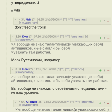
утверждениях :)
// wbr
4.34
,
NaN
(
?
), 08:25, 24/10/2008 [
^
] [
^^
] [
^^^
] [
ответить
]
+
–
/
[
к модератору
]
don't feed the trolls!
3.30
,
Dvar
(
?
), 07:36, 24/10/2008 [
^
] [
^^
] [
^^^
] [
ответить
]
[
↑
]
+
–
/
[
к модератору
]
>я вообще не знаю талантливых(и уважающих себя)
айтишников, к-ые смогли бы себя
>уважать там работая.
Марк Руссинович, например.
3.63
,
Geol
(
?
), 14:16, 24/10/2008 [
^
] [
^^
] [
^^^
] [
ответить
]
+
–
/
[
к модератору
]
>я вообще не знаю талантливых(и уважающих себя)
айтишников, к-ые смогли бы себя уважать там работая.
Вы вообще не знакомы с серьёзными специалистами -
не ваш уровень.
4.64
,
Аноним
(
25
), 14:53, 24/10/2008 [
^
] [
^^
] [
^^^
] [
ответить
]
+
–
/
[
к модератору
]
>>я вообще не знаю талантливых(и уважающих себя)