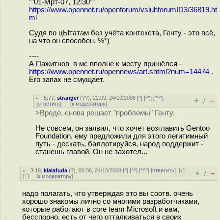
""01-Мрт-07, 12:30""
https://www.opennet.ru/openforum/vsluhforumID3/36819.ht
ml
Судя по цЫтатам без учёта контекста, Генту - это всё,
на что он способен. %*)
----
А Пажитнов в мс вполне к месту пришёлся -
https://www.opennet.ru/opennews/art.shtml?num=14474
.
Его запах не смущает.
5.77
,
stranger
(
??
), 22:09, 24/10/2008 [
^
] [
^^
] [
^^^
]
+
–
/
[
ответить
]
[
к модератору
]
>Вроде, снова решает "проблемы" Генту.
Не совсем, он заявил, что хочет возглавить Gentoo
Foundation, ему предложили для этого легитимный
путь - дескать, баллотируйся, народ поддержит -
станешь главой. Он не захотел...
3.19
,
klalafuda
(
?
), 00:36, 24/10/2008 [
^
] [
^^
] [
^^^
] [
ответить
]
[
↓
]
+
–
/
[
↑
] [
к модератору
]
надо полагать, что утверждая это вы соотв. очень
хорошо знакомы лично со многими разработчиками,
которые работают в core team Microsoft и вам,
бесспорно, есть от чего отталкиваться в своих