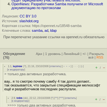
будет официально участвовать Microsoft.
OpenNews: Разработчики Samba получили от Microsoft
документацию по протоколам
Лицензия:
CC BY 3.0
Источник:
slashdot.org
Короткая ссылка: https://opennet.ru/18548-samba
Ключевые слова:
samba
,
ad
,
ldap
При перепечатке указание ссылки на opennet.ru обязательно
Обсуждение
Ajax
|
1 уровень
|
Линейный
|
+/-
|
Раскрыть
(76)
всё
|
RSS
1.1
,
iuytrew
(
?
), 21:16, 23/10/2008 [
ответить
] [
﹢﹢﹢
] [
· · ·
]
[
↓
]
+
–
/
[
к модератору
]
> только два активных разработчика.
вау.. я то смотрю почему самбу 4 так долго делают..
так оказывается, что закрытые спецификации мелкософт
ещё и разработчиков последних распугали.
2.9
,
trdm
(
ok
), 22:12, 23/10/2008 [
^
] [
^^
] [
^^^
] [
ответить
]
+
–
/
[
к модератору
]
>>>> только два активных разработчика.