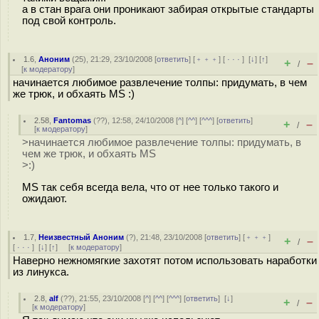
а в стан врага они проникают забирая открытые стандарты
под свой контроль.
1.6
,
Аноним
(
25
), 21:29, 23/10/2008 [
ответить
] [
﹢﹢﹢
] [
· · ·
]
[
↓
] [
↑
]
+
–
/
[
к модератору
]
начинается любимое развлечение толпы: придумать, в чем
же трюк, и обхаять MS :)
2.58
,
Fantomas
(
??
), 12:58, 24/10/2008 [
^
] [
^^
] [
^^^
] [
ответить
]
+
–
/
[
к модератору
]
>начинается любимое развлечение толпы: придумать, в
чем же трюк, и обхаять MS
>:)
MS так себя всегда вела, что от нее только такого и
ожидают.
1.7
,
Неизвестный Аноним
(
?
), 21:48, 23/10/2008 [
ответить
] [
﹢﹢﹢
]
+
–
/
[
· · ·
]
[
↓
] [
↑
] [
к модератору
]
Наверно нежномягкие захотят потом использовать наработки
из линукса.
2.8
,
alf
(
??
), 21:55, 23/10/2008 [
^
] [
^^
] [
^^^
] [
ответить
]
[
↓
]
+
–
/
[
к модератору
]