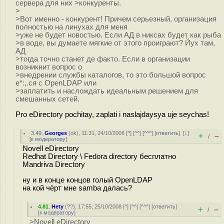
сервера для них >конкуренты.
>
>Вот именно - конкурент! Причем серьезный, организация
полностью на линухах для меня
>уже не будет новостью. Если АД в никсах будет как рыба
>в воде, вы думаете мягкие от этого проиграют? Йух там,
АД
>тогда точно станет де факто. Если в организации
возникнит вопрос о
>внедрении службы каталогов, то это большой вопрос
е*:,.ся с OpenLDAP или
>заплатить и наслождать идеальным решением для
смешанных сетей.
Pro eDirectory pochitay, zaplati i naslajdaysya uje seychas!
3.49
,
Georges
(
ok
), 11:31, 24/10/2008 [
^
] [
^^
] [
^^^
] [
ответить
]
[
↓
]
+
–
/
[
к модератору
]
Novell eDirectory
Redhat Directory \ Fedora directory бесплатно
Mandriva Directory
ну и в конце концов голый OpenLDAP
на кой чёрт мне samba далась?
4.81
,
Hety
(
??
), 17:55, 25/10/2008 [
^
] [
^^
] [
^^^
] [
ответить
]
+
–
/
[
к модератору
]
>Novell eDirectory