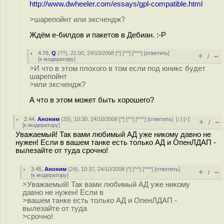
http://www.dwheeler.com/essays/gpl-compatible.html
>шарепойнт или эксчендж?
Ждём е-билдов и пакетов в Дебиан. :-P
4.76
,
Q
(
??
), 21:00, 24/10/2008 [
^
] [
^^
] [
^^^
] [
ответить
]
+
–
/
[
к модератору
]
>И что в этом плохого в том если под юникс будет
шарепойнт
>или эксчендж?
А что в этом может быть хорошего?
2.44
,
Аноним
(
25
), 10:30, 24/10/2008 [
^
] [
^^
] [
^^^
] [
ответить
]
[
↓
] [
↑
]
+
–
/
[
к модератору
]
Уважаемый! Так вами любимый АД уже никому давно не
нужен! Если в вашем танке есть только АД и ОпенЛДАП -
вылезайте от туда срочно!
3.45
,
Аноним
(
24
), 10:37, 24/10/2008 [
^
] [
^^
] [
^^^
] [
ответить
]
+
–
/
[
к модератору
]
>Уважаемый! Так вами любимый АД уже никому
давно не нужен! Если в
>вашем танке есть только АД и ОпенЛДАП -
вылезайте от туда
>срочно!