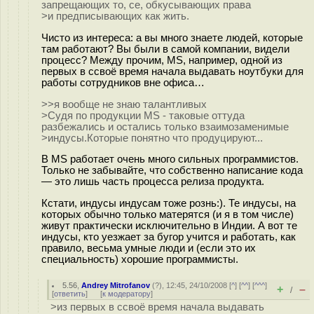
запрещающих то, се, обкусывающих права
>и предписывающих как жить.
Чисто из интереса: а вы много знаете людей, которые
там работают? Вы были в самой компании, видели
процесс? Между прочим, MS, например, одной из
первых в ссвоё время начала выдавать ноутбуки для
работы сотрудников вне офиса…
>>я вообще не знаю талантливых
>Судя по продукции MS - таковые оттуда
разбежались и остались только взаимозаменимые
>индусы.Которые понятно что продуцируют...
В MS работает очень много сильных программистов.
Только не забывайте, что собственно написание кода
— это лишь часть процесса релиза продукта.
Кстати, индусы индусам тоже рознь:). Те индусы, на
которых обычно только матерятся (и я в том числе)
живут практически исключительно в Индии. А вот те
индусы, кто уезжает за бугор учится и работать, как
правило, весьма умные люди и (если это их
специальность) хорошие программисты.
5.56
,
Andrey Mitrofanov
(
?
), 12:45, 24/10/2008 [
^
] [
^^
] [
^^^
]
+
–
/
[
ответить
]
[
к модератору
]
>из первых в ссвоё время начала выдавать