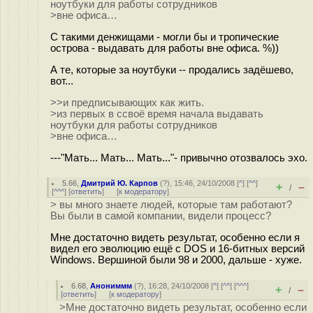
ноутбуки для работы сотрудников
>вне офиса…
С такими денжищами - могли бы и тропические
острова - выдавать для работы вне офиса. %))
А те, которые за ноутбуки -- продались задёшево,
вот...
>>и предписывающих как жить.
>из первых в ссвоё время начала выдавать
ноутбуки для работы сотрудников
>вне офиса…
---"Мать... Мать... Мать..."- привычно отозвалось эхо.
5.66
,
Дмитрий Ю. Карпов
(
?
), 15:46, 24/10/2008 [
^
] [
^^
]
+
–
/
[
^^^
] [
ответить
]
[
к модератору
]
> вы много знаете людей, которые там работают?
Вы были в самой компании, видели процесс?
Мне достаточно видеть результат, особенно если я
видел его эволюцию ещё с DOS и 16-битных версий
Windows. Вершиной были 98 и 2000, дальше - хуже.
6.68
,
Анониммм
(
?
), 16:28, 24/10/2008 [
^
] [
^^
] [
^^^
]
+
–
/
[
ответить
]
[
к модератору
]
>Мне достаточно видеть результат, особенно если