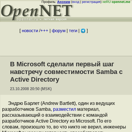
Профиль:
Аноним
(
вход
|
регистрация
)
неRU
opennet.me
[
новости
/
+++
|
форум
|
теги
|
]
В Microsoft сделали первый шаг
навстречу совместимости Samba с
Active Directory
23.10.2008 20:50 (MSK)
Эндрю Барлет (Andrew Bartlett), один из ведущих
разработчиков Samba,
разместил
материал,
рассказывающий о взаимодействии с командой
разработчиков Active Directory из Microsoft. По его
словам, произошло то, во что никто не верил, инженеры