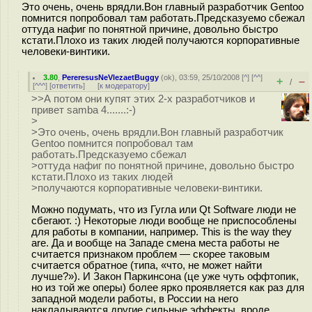
Это очень, очень врядли.Вон главный разработчик Gentoo
помнится попробовал там работать.Предсказуемо сбежал
оттуда нафиг по понятной причине, довольно быстро
кстати.Плохо из таких людей получаются корпоративные
человеки-винтики.
3.80
,
PereresusNeVlezaetBuggy
(
ok
), 03:59, 25/10/2008 [
^
] [
^^
]
+
–
/
[
^^^
] [
ответить
]
[
к модератору
]
>>А потом они купят этих 2-х разработчиков и
привет samba 4.......:-)
>
>Это очень, очень врядли.Вон главный разработчик
Gentoo помнится попробовал там
работать.Предсказуемо сбежал
>оттуда нафиг по понятной причине, довольно быстро
кстати.Плохо из таких людей
>получаются корпоративные человеки-винтики.
Можно подумать, что из Гугла или Qt Software люди не
сбегают. :) Некоторые люди вообще не приспособлены
для работы в компании, например. This is the way they
are. Да и вообще на Западе смена места работы не
считается признаком проблем — скорее таковым
считается обратное (типа, «что, не может найти
лучше?»). И Закон Паркинсона (це уже чуть оффтопик,
но из той же оперы) более ярко проявляется как раз для
западной модели работы, в России на него
накладываются другие сильные эффекты, вроде