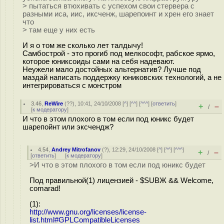
> пытаться втюхивать с успехом свои стервера с
разными иса, иис, иксченж, шарепоинт и хрен его знает
что
> там еще у них есть
И я о том же сколько лет талдычу!
Самбострой - это прогиб под мелкософт, рабское ярмо,
которое юниксоиды сами на себя надевают.
Неужели мало достойных альтернатив? Лучше под
маздай написать поддержку юниковских технологий, а не
интегрироваться с монстром
3.46
,
ReWire
(
??
), 10:41, 24/10/2008 [
^
] [
^^
] [
^^^
] [
ответить
]
+
–
/
[
к модератору
]
И что в этом плохого в том если под юникс будет
шарепойнт или эксчендж?
4.54
,
Andrey Mitrofanov
(
?
), 12:29, 24/10/2008 [
^
] [
^^
] [
^^^
]
+
–
/
[
ответить
]
[
к модератору
]
>И что в этом плохого в том если под юникс будет
Под правильной(1) лицензией - $SUBЖ && Welcome,
comarad!
(1):
http://www.gnu.org/licenses/license-
list.html#GPLCompatibleLicenses