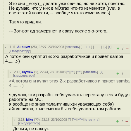
Это они _могут_ делать уже сейчас, но не хотят, понятно.
Не думаю, что у них в мОзгах что-то изменится (или, в
свете этой новости, -- вообще что-то изменилось).
Так что вряд ли.
---Вот-вот ад замерзнет, и сразу после э-э-этого...
1.11
,
Аноним
(
25
), 22:27, 23/10/2008 [
ответить
] [
﹢﹢﹢
] [
· · ·
]
[
↓
] [
↑
]
+
–
/
[
к модератору
]
А потом они купят этих 2-х разработчиков и привет samba
4.......:-)
2.12
,
iuytrew
(
?
), 22:44, 23/10/2008 [
^
] [
^^
] [
^^^
] [
ответить
]
[
↓
]
+
–
/
[
к модератору
]
>А потом они купят этих 2-х разработчиков и привет samba
4.......:-)
я думаю, эти разрабы себя уважать перестанут если будут
работать на МС.
я вообще не знаю талантливых(и уважающих себя)
айтишников, к-ые смогли бы себя уважать там работая.
3.13
,
Mike
(
??
), 23:16, 23/10/2008 [
^
] [
^^
] [
^^^
] [
ответить
]
+
–
/
[
к модератору
]
Деньги, не пахнут.