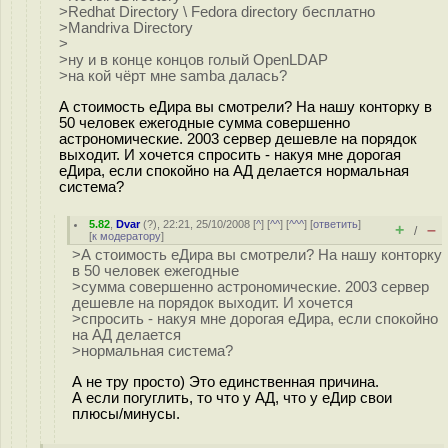
>Redhat Directory \ Fedora directory бесплатно
>Mandriva Directory
>
>ну и в конце концов голый OpenLDAP
>на кой чёрт мне samba далась?
А стоимость еДира вы смотрели? На нашу конторку в
50 человек ежегодные сумма совершенно
астрономические. 2003 сервер дешевле на порядок
выходит. И хочется спросить - накуя мне дорогая
еДира, если спокойно на АД делается нормальная
система?
5.82
,
Dvar
(
?
), 22:21, 25/10/2008 [
^
] [
^^
] [
^^^
] [
ответить
]
+
–
/
[
к модератору
]
>А стоимость еДира вы смотрели? На нашу конторку
в 50 человек ежегодные
>сумма совершенно астрономические. 2003 сервер
дешевле на порядок выходит. И хочется
>спросить - накуя мне дорогая еДира, если спокойно
на АД делается
>нормальная система?
А не тру просто) Это единственная причина.
А если погуглить, то что у АД, что у еДир свои
плюсы/минусы.