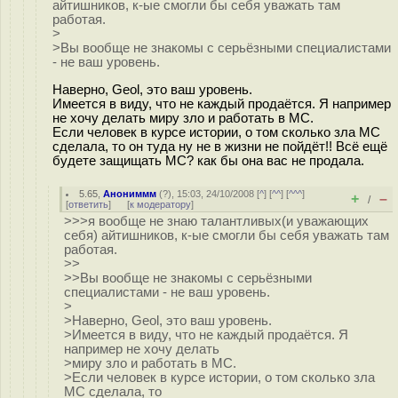
айтишников, к-ые смогли бы себя уважать там
работая.
>
>Вы вообще не знакомы с серьёзными специалистами
- не ваш уровень.
Наверно, Geol, это ваш уровень.
Имеется в виду, что не каждый продаётся. Я например
не хочу делать миру зло и работать в МС.
Если человек в курсе истории, о том сколько зла МС
сделала, то он туда ну не в жизни не пойдёт!! Всё ещё
будете защищать МС? как бы она вас не продала.
5.65
,
Анониммм
(
?
), 15:03, 24/10/2008 [
^
] [
^^
] [
^^^
]
+
–
/
[
ответить
]
[
к модератору
]
>>>я вообще не знаю талантливых(и уважающих
себя) айтишников, к-ые смогли бы себя уважать там
работая.
>>
>>Вы вообще не знакомы с серьёзными
специалистами - не ваш уровень.
>
>Наверно, Geol, это ваш уровень.
>Имеется в виду, что не каждый продаётся. Я
например не хочу делать
>миру зло и работать в МС.
>Если человек в курсе истории, о том сколько зла
МС сделала, то