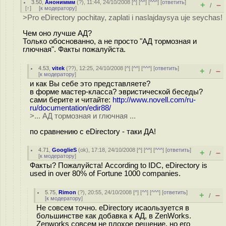
3.50
,
Анониммм
(
?
), 11:44, 24/10/2008 [
^
] [
^^
] [
^^^
] [
ответить
]
+
–
/
[
↑
] [
к модератору
]
>Pro eDirectory pochitay, zaplati i naslajdaysya uje seychas!
Чем оно лучше АД?
Только обоснованно, а не просто "АД тормозная и
глючная". Факты пожалуйста.
4.53
,
vitek
(
??
), 12:25, 24/10/2008 [
^
] [
^^
] [
^^^
] [
ответить
]
+
–
/
[
к модератору
]
и как Вы себе это представляете?
в форме мастер-класса? эвристической беседы?
сами берите и читайте:
http://www.novell.com/ru-
ru/documentation/edir88/
>... АД тормозная и глючная ...
по сравнению с eDirectory - таки ДА!
4.71
,
GooglieS
(
ok
), 17:18, 24/10/2008 [
^
] [
^^
] [
^^^
] [
ответить
]
+
–
/
[
к модератору
]
Факты? Пожалуйста! According to IDC, eDirectory is
used in over 80% of Fortune 1000 companies.
5.75
,
Rimon
(
?
), 20:55, 24/10/2008 [
^
] [
^^
] [
^^^
] [
ответить
]
+
–
/
[
к модератору
]
Не совсем точно. eDirectory исаользуется в
большинстве как добавка к АД, в ZenWorks.
Zenworks совсем не плохое решение, но его