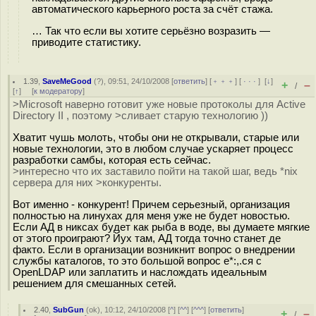
автоматического карьерного роста за счёт стажа.
… Так что если вы хотите серьёзно возразить —
приводите статистику.
1.39
,
SaveMeGood
(
?
), 09:51, 24/10/2008 [
ответить
] [
﹢﹢﹢
] [
· · ·
]
[
↓
]
+
–
/
[
↑
] [
к модератору
]
>Microsoft наверно готовит уже новые протоколы для Active
Directory II , поэтому >сливает старую технологию ))
Хватит чушь молоть, чтобы они не открывали, старые или
новые технологии, это в любом случае ускаряет процесс
разработки самбы, которая есть сейчас.
>интересно что их заставило пойти на такой шаг, ведь *nix
сервера для них >конкуренты.
Вот именно - конкурент! Причем серьезный, организация
полностью на линухах для меня уже не будет новостью.
Если АД в никсах будет как рыба в воде, вы думаете мягкие
от этого проиграют? Йух там, АД тогда точно станет де
факто. Если в организации возникнит вопрос о внедрении
службы каталогов, то это большой вопрос е*:,.ся с
OpenLDAP или заплатить и наслождать идеальным
решением для смешанных сетей.
2.40
,
SubGun
(
ok
), 10:12, 24/10/2008 [
^
] [
^^
] [
^^^
] [
ответить
]
+
–
/