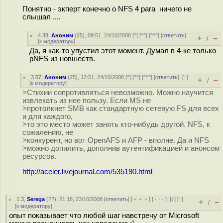
Понятно - экперт конечно о NFS 4 para ничего не
слышал ....
4.38
,
Аноним
(
25
), 09:51, 24/10/2008 [
^
] [
^^
] [
^^^
] [
ответить
]
+
–
/
[
к модератору
]
Да, я как-то упустил этот момент. Думал в 4-ке только
pNFS из новшеств.
3.57
,
Аноним
(
25
), 12:51, 24/10/2008 [
^
] [
^^
] [
^^^
] [
ответить
]
[
↑
]
+
–
/
[
к модератору
]
>Стихии сопротивляться невозможно. Можно научится
извлекать из нее пользу. Если MS не
>протолкнет SMB как стандартную сетевую FS для всех
и для каждого,
>то это место может занять кто-нибудь другой. NFS, к
сожалению, не
>конкурент, но вот OpenAFS и AFP - вполне. Да и NFS
>можно допилить, дополнив аутентификацией и анонсом
ресурсов.
http://aceler.livejournal.com/535190.html
1.3
,
Serega
(
??
), 21:18, 23/10/2008 [
ответить
] [
﹢﹢﹢
] [
· · ·
]
[
↓
] [
↑
]
+
–
/
[
к модератору
]
опыт показывает что любой шаг навстречу от Microsoft