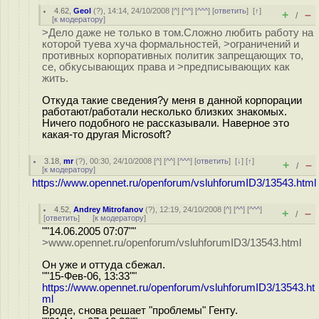
4.62
,
Geol
(
?
), 14:14, 24/10/2008 [
^
] [
^^
] [
^^^
] [
ответить
]
[
↑
]
+
–
/
[
к модератору
]
>Дело даже не только в том.Сложно любить работу на
которой туева хуча формальностей, >ограничений и
противных корпоративных политик запрещающих то,
се, обкусывающих права и >предписывающих как
жить.
Откуда такие сведения?у меня в данной корпорации
работают/работали несколько близких знакомых.
Ничего подобного не рассказывали. Наверное это
какая-то другая Microsoft?
3.18
,
mr
(
?
), 00:30, 24/10/2008 [
^
] [
^^
] [
^^^
] [
ответить
]
[
↓
] [
↑
]
+
–
/
[
к модератору
]
https://www.opennet.ru/openforum/vsluhforumID3/13543.html
4.52
,
Andrey Mitrofanov
(
?
), 12:19, 24/10/2008 [
^
] [
^^
] [
^^^
]
+
–
/
[
ответить
]
[
к модератору
]
""14.06.2005 07:07""
>www.opennet.ru/openforum/vsluhforumID3/13543.html
Он уже и оттуда сбежал.
""15-Фев-06, 13:33""
https://www.opennet.ru/openforum/vsluhforumID3/13543.ht
ml
Вроде, снова решает "проблемы" Генту.