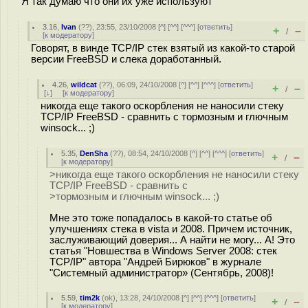
Я так думаю что они их уже используют
3.16
,
Ivan
(
??
), 23:55, 23/10/2008 [
^
] [
^^
] [
^^^
] [
ответить
]
+
–
/
[
к модератору
]
Говорят, в винде TCP/IP стек взятый из какой-то старой
версии FreeBSD и слека доработанный.
4.26
,
wildcat
(
??
), 06:09, 24/10/2008 [
^
] [
^^
] [
^^^
] [
ответить
]
+
–
/
[
↓
] [
к модератору
]
никогда еще такого оскорбления не наносили стеку
TCP/IP FreeBSD - сравнить с тормозным и глючным
winsock... ;)
5.35
,
DenSha
(
??
), 08:54, 24/10/2008 [
^
] [
^^
] [
^^^
] [
ответить
]
+
–
/
[
к модератору
]
>никогда еще такого оскорбления не наносили стеку
TCP/IP FreeBSD - сравнить с
>тормозным и глючным winsock... ;)
Мне это тоже попадалось в какой-то статье об
улучшениях стека в vista и 2008. Причем источник,
заслуживающий доверия... А найти не могу... А! Это
статья "Новшества в Windows Server 2008: стек
TCP/IP" автора "Андрей Бирюков" в журнале
"Системный администратор» (Сентябрь, 2008)!
5.59
,
tim2k
(
ok
), 13:28, 24/10/2008 [
^
] [
^^
] [
^^^
] [
ответить
]
+
–
/
[
к модератору
]