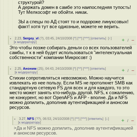
структурой?
А держать домен в самбе это наипоследняя тупость!
Тут Мелкософт не обойти. никак.
ЗЫ а спецы по АД стоят то и подороже линуксовых!
факт! хотя тут все одиозные, можете не верить.
2.23
,
Sergey_vl
(
?
), 03:45, 24/10/2008 [
^
] [
^^
] [
^^^
] [
ответить
]
[
↑
]
+
–
/
[
к модератору
]
Это чтобы позже собирать деньги со всех пользователей
самбы, т к в ней будет использоваться "интелектуальная
собственности" компании Микросовт :)
2.25
,
Аноним
(
25
), 04:43, 24/10/2008 [
^
] [
^^
] [
^^^
] [
ответить
]
+
–
/
[
к модератору
]
Стихии сопротивляться невозможно. Можно научится
извлекать из нее пользу. Если MS не протолкнет SMB как
стандартную сетевую FS для всех и для каждого, то это
место может занять кто-нибудь другой. NFS, к сожалению,
не конкурент, но вот OpenAFS и AFP - вполне. Да и NFS
можно допилить, дополнив аутентификацией и анонсом
ресурсов.
3.27
,
NFS
(
??
), 06:53, 24/10/2008 [
^
] [
^^
] [
^^^
] [
ответить
]
[
↓
]
+
–
/
[
к модератору
]
>Да и NFS можно допилить, дополнив аутентификацией
и анонсом ресурсов.