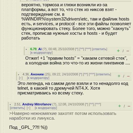
вероятно, тормоза и глюки возникли из-за
платформы, а вот то, что стек из никсов взят -
подтверждение см. в
%WINDIR%\system32\drivers\etc, там и файлик hosts
есть, и services, и protocol - все эти файлы позволяет
функционировать стеку. Более того, можно "хакнуть"
стек, прописав нужные хосты в hosts - и будет
работать
6.79
,
Ai
(
?
), 00:48, 25/10/2008 [
^
] [
^^
] [
^^^
] [
ответить
]
+
–
/
[
к модератору
]
Отжег! +1 "правим hosts" = "хакаем сетевой стек",
а холодная война это что-то из жизни пингвинов ....
4.36
,
Аноним
(
25
), 09:22, 24/10/2008 [
^
] [
^^
] [
^^^
] [
ответить
]
+
–
/
[
↑
] [
к модератору
]
Это легенда, на самом деле взяли и то ненадолго код
telnet, в какоей то дремучей NT4.X. Хотя
присматриваись ко всему стеку.
2.51
,
Andrey Mitrofanov
(
?
), 12:08, 24/10/2008 [
^
] [
^^
] [
^^^
]
+
–
/
[
ответить
]
[
↑
] [
к модератору
]
>Наверно нежномягкие захотят потом использовать
наработки из линукса.
Под _GPL_??!! %))