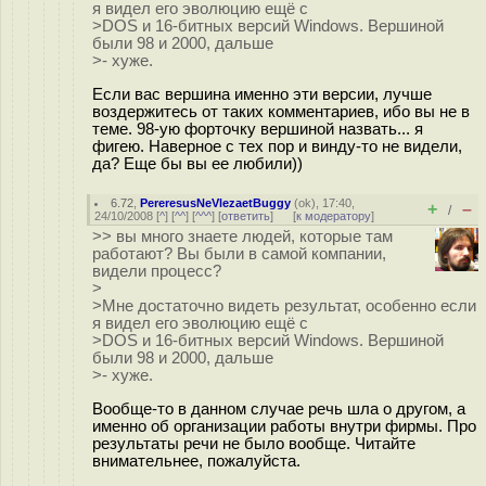
я видел его эволюцию ещё с
>DOS и 16-битных версий Windows. Вершиной
были 98 и 2000, дальше
>- хуже.
Если вас вершина именно эти версии, лучше
воздержитесь от таких комментариев, ибо вы не в
теме. 98-ую форточку вершиной назвать... я
фигею. Наверное с тех пор и винду-то не видели,
да? Еще бы вы ее любили))
6.72
,
PereresusNeVlezaetBuggy
(
ok
), 17:40,
+
–
/
24/10/2008 [
^
] [
^^
] [
^^^
] [
ответить
]
[
к модератору
]
>> вы много знаете людей, которые там
работают? Вы были в самой компании,
видели процесс?
>
>Мне достаточно видеть результат, особенно если
я видел его эволюцию ещё с
>DOS и 16-битных версий Windows. Вершиной
были 98 и 2000, дальше
>- хуже.
Вообще-то в данном случае речь шла о другом, а
именно об организации работы внутри фирмы. Про
результаты речи не было вообще. Читайте
внимательнее, пожалуйста.