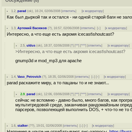
Обсуждение
(8)
1.2
,
parad
(
ok
), 16:24, 02/06/2008 [
ответить
]
[
к модератору
]
Как был дыркой так и остался - ни одной старой баги не зало
1.3
,
Артемий Васюков
(
?
), 16:57, 02/06/2008 [
ответить
]
[
↓
] [
к модератору
]
Интересно, а что еще есть акромя icecast\shoutcast?
2.5
,
uldus
(
ok
), 18:37, 02/06/2008 [
^
] [
^^
] [
^^^
] [
ответить
]
[
к модератору
]
>Интересно, а что еще есть акромя icecast\shoutcast?
gnump3d и mod_mp3 для apache
1.4
,
Vaso_Petrovich
(
?
), 18:35, 02/06/2008 [
ответить
]
[
↓
] [
↑
] [
к модератору
]
parad раскажите миру, а то пацаны то и не знают...
2.9
,
parad
(
ok
), 12:06, 03/06/2008 [
^
] [
^^
] [
^^^
] [
ответить
]
[
к модератору
]
сейчас не вспомню - давно было, много багов, как програ
мультитредовой среде, заканчивая рандомайзным опред
парсеров, позволеющей выполнить DOS, + что-то не то 
1.6
,
stalker
(
??
), 19:01, 02/06/2008 [
ответить
]
[
↓
] [
↑
] [
к модератору
]
Например в чруте не отрабатывают днс-запросы.
https://bug