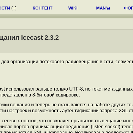
ОСТИ
(
+
)
КОНТЕНТ
WIKI
MAN'ы
ФО
ния Icecast 2.3.2
 для организации потокового радиовещания в сети, совмес
st использовал раньше только UTF-8, но текст мета-данных
редставлен в 8-битовой кодировке.
чки вещания и теперь не сказываются на работе других точ
ти настроек и возможность аутентификации запроса XSL с
 сетевых портов, что позволяет организовать вещание мно
 число портов принимающих соединения (listen-socket) тепе
т применяться SSL шифрование. Реализована поддержка I