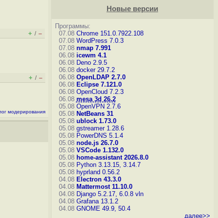
Новые версии
Программы:
+
–
07.08
Chrome 151.0.7922.108
/
07.08
WordPress 7.0.3
07.08
nmap 7.991
06.08
icewm 4.1
06.08
Deno 2.9.5
06.08
docker 29.7.2
06.08
OpenLDAP 2.7.0
+
–
/
06.08
Eclipse 7.121.0
06.08
OpenCloud 7.2.3
06.08
mesa 3d 26.2
05.08
OpenVPN 2.7.6
лог модерирования
05.08
NetBeans 31
05.08
ublock 1.73.0
05.08
gstreamer 1.28.6
05.08
PowerDNS 5.1.4
05.08
node.js 26.7.0
05.08
VSCode 1.132.0
05.08
home-assistant 2026.8.0
05.08
Python 3.13.15, 3.14.7
05.08
hyprland 0.56.2
04.08
Electron 43.3.0
04.08
Mattermost 11.10.0
04.08
Django 5.2.17, 6.0.8
vln
04.08
Grafana 13.1.2
04.08
GNOME 49.9, 50.4
далее>>