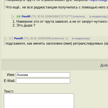
Что ещё.. не все радиостанции получилось с помощью него 
2.8
,
PavelR
(
??
), 20:18, 02/06/2008 [
^
] [
^^
] [
^^^
] [
ответить
]
[
к модератору
]
1. Наверное это от чрута зависит, а не от зачрут-нутног
2. Это дыра ?
1.7
,
PavelR
(
??
), 20:16, 02/06/2008 [
ответить
]
[
↑
] [
к модератору
]
подскажите, как менять заголовки (имя) ретранслируемых (а
Доба
Имя:
E-Mail:
Текст: