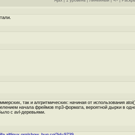
Ajax
|
1 уровень
|
Линейный
|
+/-
|
Раскры
тали.
ммерских, так и алгритмических: начиная от использования atoi(
елением начала фреймов mp3-формата, вероятной дырки в одн
было с avl-деревьями.
zilla.altlinux.org/show_bug.cgi?id=9739