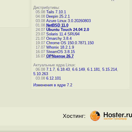
Дистрибутивы:
05.08
Tails 7.10.1
04.08
Deepin 25.2.1
03.08
Azure Linux 3.0.20260803
01.08
NetBSD 11.0
24.07
Ubuntu Touch 24.04 2.0
23.07
Solaris 11.4 SRU94
21.07
Omarchy 3.8.4
19.07
Chrome OS 150.0.7871.150
17.07
Whonix 18.2.1.9
16.07
SteamOS 3.8.15
16.07
OPNsense 26.7
Актуальные ядра Linux:
06.08
7.1.7
,
6.18.43
,
6.6.149
,
6.1.181
,
5.15.214
,
5.10.263
03.08
6.12.101
Изменения в ядре 7.2
Хостинг: