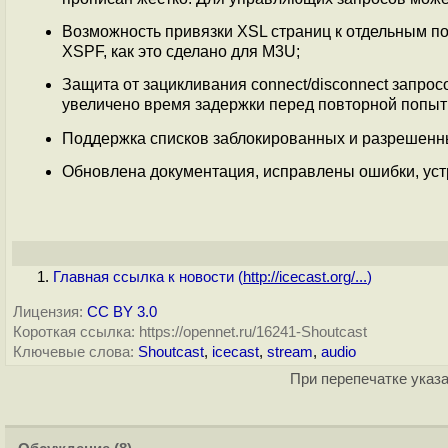
Возможность привязки XSL страниц к отдельным п
XSPF, как это сделано для M3U;
Защита от зацикливания connect/disconnect запросо
увеличено время задержки перед повторной попыт
Поддержка списков заблокированных и разрешенны
Обновлена документация, исправлены ошибки, уст
Главная ссылка к новости (
http://icecast.org/...
)
Лицензия:
CC BY 3.0
Короткая ссылка: https://opennet.ru/16241-Shoutcast
Ключевые слова:
Shoutcast
,
icecast
,
stream
,
audio
При перепечатке указа