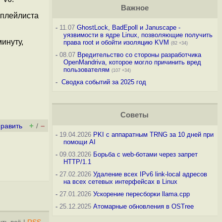
Важное
 плейлиста
-
11.07
GhostLock, BadEpoll и Januscape -
уязвимости в ядре Linux, позволяющие получить
инуту,
права root и обойти изоляцию KVM
(82 +34)
-
08.07
Вредительство со стороны разработчика
OpenMandriva, которое могло причинить вред
пользователям
(107 +34)
-
Сводка событий за 2025 год
Советы
+
–
править
/
-
19.04.2026
PKI с аппаратным TRNG за 10 дней при
помощи AI
-
09.03.2026
Борьба с web-ботами через запрет
HTTP/1.1
-
27.02.2026
Удаление всех IPv6 link-local адресов
на всех сетевых интерфейсах в Linux
-
27.01.2026
Ускорение пересборки llama.cpp
-
25.12.2025
Атомарные обновления в OSTree