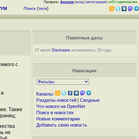
Профиль:
Аноним
(
вход
|
регистрация
)
неRU
opennet.me
РУМ
Поиск
(
теги
)
Памятные даты
17 июля
Slackware
исполнилось 33 года
тимого с
Навигация
 в
Каналы:
Разделы новостей
|
Сводные
Что нового на OpenNet
ек. Также
Поиск в новостях
траниц;
Новые комментарии
Добавить свою новость
жества
рь не
Pv6.