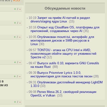
ть всё
|
RSS
Обсуждаемые новости
+
–
/
-
10:19
Запрет на приём AI-патчей в раздел
drivers/staging ядра Linux
(15)
+
–
/
-
10:16
Открыт код Cloudflare OS, платформы для
приложений, создаваемых через AI
(35)
+
–
-
10:05
Опубликован mount-tui, интерфейс для
/
монтирования дисков и SMB-ресурсов в
Linux
(30)
-
09:57
TONTOU - атака на CPU Intel и AMD,
позволяющая обойти защиту от уязвимостей
Spectre v2
(12)
+
–
/
-
09:47
Выпуск uutils 0.10, варианта GNU Coreutils
на языке Rust
(89)
-
09:39
Выпуск Prismriver Lyrics 1.0.0,
+
–
инструментария для поиска текстов песен
(28)
/
) в
-
09:31
Опубликован дисплейный менеджер LightDM
ом из
1.33.0
(10)
-
09:08
Релиз Mesa 26.2, свободной реализации
OpenGL и Vulkan
(10)
+
–
/