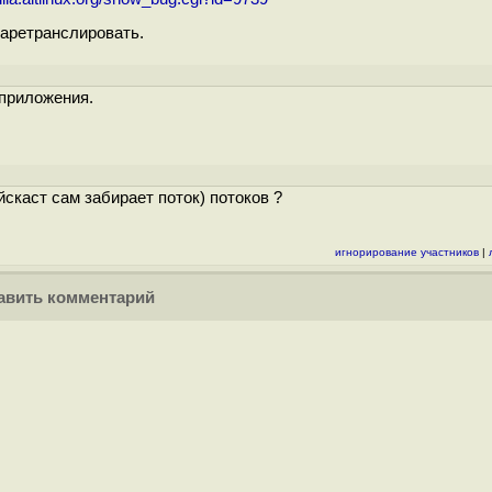
заретранслировать.
о приложения.
йскаст сам забирает поток) потоков ?
игнорирование участников
|
вить комментарий