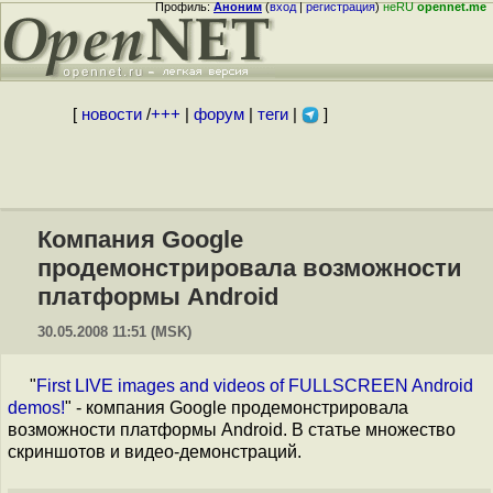
Профиль:
Аноним
(
вход
|
регистрация
)
неRU
opennet.me
[
новости
/
+++
|
форум
|
теги
|
]
Компания Google
продемонстрировала возможности
платформы Android
30.05.2008 11:51 (MSK)
"
First LIVE images and videos of FULLSCREEN Android
demos!
" - компания Google продемонстрировала
возможности платформы Android. В статье множество
скриншотов и видео-демонстраций.