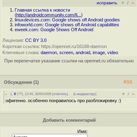
+
–
исправить
/
Главная ссылка к новости
(
http://androidcommunity.com/fi...
)
linuxdevices.com: Google shows off Android goodies
infoworld.com: Google shows off Android capabilities
eweek.com: Google Shows Off Android
Лицензия:
CC BY 3.0
Короткая ссылка: https://opennet.ru/16188-daemon
Ключевые слова:
daemon
,
screen
,
android
,
image
,
video
При перепечатке указание ссылки на opennet.ru обязательно
Обсуждение
(1)
RSS
+
–
1
,
V
(
??
), 13:49, 30/05/2008 [
ответить
]
[
к модератору
]
/
офигенно. особенно понравилось про разблокировку :)
Добавить комментарий
Имя: