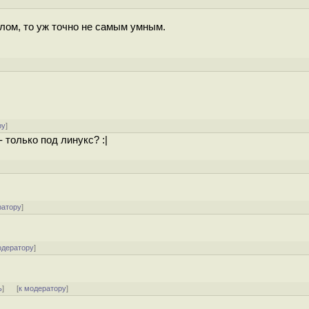
лом, то уж точно не самым умным.
ру
]
 только под линукс? :|
ратору
]
одератору
]
ь
]
[
к модератору
]