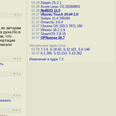
04.08
Deepin 25.2.1
03.08
Azure Linux 3.0.20260803
01.08
NetBSD 11.0
24.07
Ubuntu Touch 24.04 2.0
+
–
/
23.07
Solaris 11.4 SRU94
21.07
Omarchy 3.8.4
19.07
Chrome OS 150.0.7871.150
 их авторам
17.07
Whonix 18.2.1.9
в руки.Но в
16.07
SteamOS 3.8.15
м, что
16.07
OPNsense 26.7
вертации
пахали
Актуальные ядра Linux:
03.08
7.1.6
,
6.18.42
,
6.12.101
,
6.6.148
30.07
6.1.180
,
5.15.213
,
5.10.262
+
–
/
Изменения в ядре 7.2
ть
+
–
/
+
–
/
оказать
+
–
/
рнут,