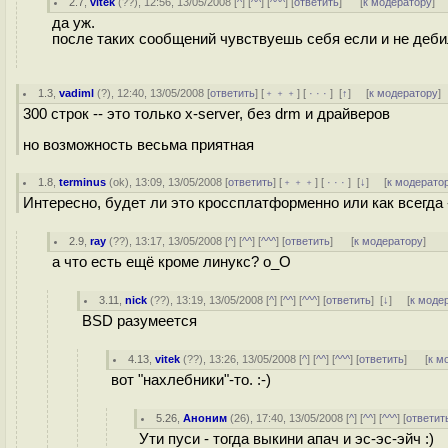
2.7
,
vitek
(
??
), 12:56, 13/05/2008 [
^
] [
^^
] [
^^^
] [
ответить
]
[
к модератору
]
да уж.
после таких сообщений чувствуешь себя если и не деби
1.3
,
vadiml
(
?
), 12:40, 13/05/2008 [
ответить
] [
﹢﹢﹢
] [
· · ·
]
[
↑
] [
к модератору
]
300 строк -- это только x-server, без drm и драйверов
но возможность весьма приятная
1.8
,
terminus
(
ok
), 13:09, 13/05/2008 [
ответить
] [
﹢﹢﹢
] [
· · ·
]
[
↓
] [
к модерато
Интересно, будет ли это кроссплатформенно или как всегда -
2.9
,
ray
(
??
), 13:17, 13/05/2008 [
^
] [
^^
] [
^^^
] [
ответить
]
[
к модератору
]
а что есть ещё кроме линукс? o_O
3.11
,
nick
(
??
), 13:19, 13/05/2008 [
^
] [
^^
] [
^^^
] [
ответить
]
[
↓
] [
к моде
BSD разумеется
4.13
,
vitek
(
??
), 13:26, 13/05/2008 [
^
] [
^^
] [
^^^
] [
ответить
]
[
к м
вот "нахлебники"-то. :-)
5.26
,
Аноним
(
26
), 17:40, 13/05/2008 [
^
] [
^^
] [
^^^
] [
ответит
Ути пуси - тогда выкини апач и эс-эс-эйч :)