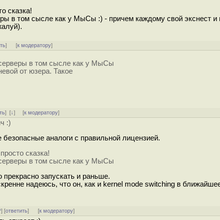
то сказка!
ы в том сысле как у МыСы :) - причем каждому свой экснест и 
алуй).
ть
]
[
к модератору
]
серверы в том сысле как у МыСы
невой от юзера. Такое
ть
]
[
↓
] [
к модератору
]
ч :)
е безопасные аналоги с правильной лицензией.
 просто сказка!
серверы в том сысле как у МыСы
 прекрасно запускать и раньше.
кренне надеюсь, что он, как и kernel mode switching в ближайше
^
] [
ответить
]
[
к модератору
]