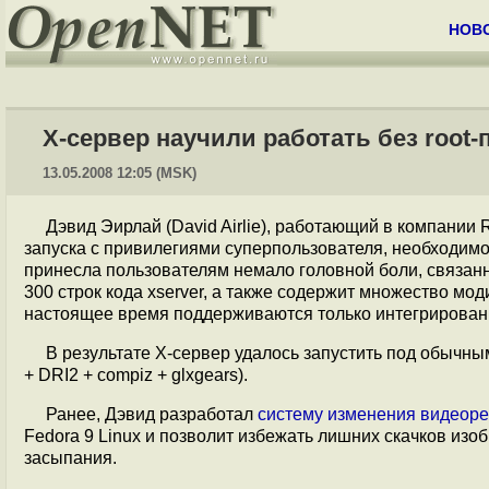
НОВ
X-сервер научили работать без root
13.05.2008 12:05 (MSK)
Дэвид Эирлай (David Airlie), работающий в компании 
запуска с привилегиями суперпользователя, необходимо
принесла пользователям немало головной боли, связан
300 строк кода xserver, а также содержит множество мо
настоящее время поддерживаются только интегрированны
В результате X-сервер удалось запустить под обычны
+ DRI2 + compiz + glxgears).
Ранее, Дэвид разработал
систему изменения видеор
Fedora 9 Linux и позволит избежать лишних скачков изо
засыпания.