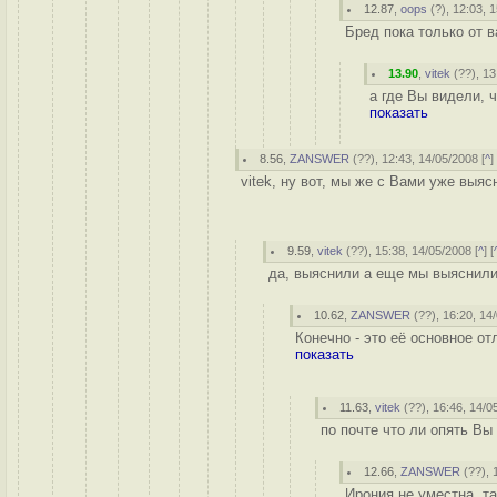
12.87
,
oops
(
?
), 12:03, 
Бред пока только от 
13.90
,
vitek
(
??
), 1
а где Вы видели, ч
показать
8.56
,
ZANSWER
(
??
), 12:43, 14/05/2008 [
^
]
vitek, ну вот, мы же с Вами уже выя
9.59
,
vitek
(
??
), 15:38, 14/05/2008 [
^
] [
да, выяснили а еще мы выяснили
10.62
,
ZANSWER
(
??
), 16:20, 14
Конечно - это её основное от
показать
11.63
,
vitek
(
??
), 16:46, 14/0
по почте что ли опять Вы
12.66
,
ZANSWER
(
??
),
Ирония не уместна, та