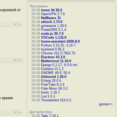
Программы:
корневой от
06.08
mesa 3d 26.2
05.08
OpenVPN 2.7.6
05.08
NetBeans 31
05.08
ublock 1.73.0
+
–
/
05.08
gstreamer 1.28.6
05.08
PowerDNS 5.1.4
05.08
node.js 26.7.0
05.08
VSCode 1.132.0
05.08
home-assistant 2026.8.0
05.08
Python 3.13.15, 3.14.7
05.08
hyprland 0.56.2
05.08
Chrome 151.0.7922.75
04.08
Electron 43.3.0
+
–
/
04.08
Mattermost 11.10.0
04.08
Django 5.2.17, 6.0.8
vln
04.08
Grafana 13.1.2
04.08
GNOME 49.9, 50.4
04.08
Unbound 1.26.0
04.08
Erlang 29.0.5
04.08
PeerTube 8.2.4
04.08
Pale Moon 34.3.2
04.08
bootc 1.16.7
04.08
Lua 5.5.1
е время
04.08
Thunderbird 153.0.2
далее>>
Дистрибутивы:
+
–
/
05.08
Tails 7.10.1