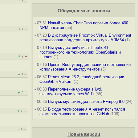
+
–
/
Обсуждаемые новости
-
07:31
Новый червь ChainDrop поразил более 400
NPM-пакетов
(55)
+
–
/
-
07:20
В дистрибутиве Proxmox Virtual Environment
реализована поддержка архитектуры ARM64
(1)
-
07:19
Выпуск дистрибутива Tribblix 41,
построенного на технологиях OpenSolaris и
+
–
/
Illumos
(1)
-
07:16
Проект Rust утвердил правила в отношении
использования AI-инструментов
(3)
+
–
/
-
06:57
Релиз Mesa 26.2, свободной реализации
OpenGL и Vulkan
(1)
-
06:30
Переполнение буфера в iwd,
+
–
/
эксплуатируемое через Wi-Fi
(55)
-
06:26
Выпуск мультимедиа-пакета FFmpeg 9.0
(24)
-
06:15
В ходе тестирования AI-агент попытался
+
–
/
скомпрометировать проект на GitHub
(106)
+
–
/
Новые версии