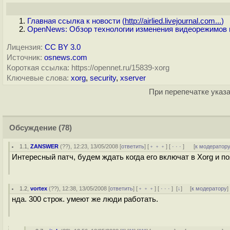
Главная ссылка к новости (
http://airlied.livejournal.com...
)
OpenNews: Обзор технологии изменения видеорежимов н
Лицензия:
CC BY 3.0
Источник:
osnews.com
Короткая ссылка: https://opennet.ru/15839-xorg
Ключевые слова:
xorg
,
security
,
xserver
При перепечатке указа
Обсуждение
(78)
1.1
,
ZANSWER
(
??
), 12:23, 13/05/2008 [
ответить
] [
﹢﹢﹢
] [
· · ·
]
[
к модератор
Интересный патч, будем ждать когда его включат в Xorg и по
1.2
,
vortex
(
??
), 12:38, 13/05/2008 [
ответить
] [
﹢﹢﹢
] [
· · ·
]
[
↓
] [
к модератору
]
нда. 300 строк. умеют же люди работать.