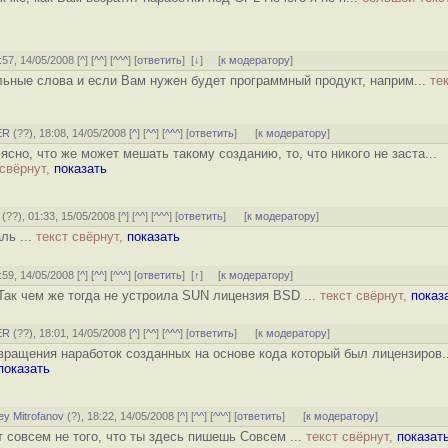
7:57, 14/05/2008 [
^
] [
^^
] [
^^^
] [
ответить
]
[
↓
] [
к модератору
]
льные слова и если Вам нужен будет программный продукт, наприм...
те
ER
(
??
), 18:08, 14/05/2008 [
^
] [
^^
] [
^^^
] [
ответить
]
[
к модератору
]
ясно, что же может мешать такому созданию, то, что никого не заста...
 свёрнут,
показать
(
??
), 01:33, 15/05/2008 [
^
] [
^^
] [
^^^
] [
ответить
]
[
к модератору
]
ль ...
текст свёрнут,
показать
7:59, 14/05/2008 [
^
] [
^^
] [
^^^
] [
ответить
]
[
↑
] [
к модератору
]
Так чем же тогда не устроила SUN лицензия BSD ...
текст свёрнут,
показ
ER
(
??
), 18:01, 14/05/2008 [
^
] [
^^
] [
^^^
] [
ответить
]
[
к модератору
]
вращения наработок созданных на основе кода который был лицензиров..
показать
ey Mitrofanov
(
?
), 18:22, 14/05/2008 [
^
] [
^^
] [
^^^
] [
ответить
]
[
к модератору
]
 совсем не того, что ты здесь пишешь Совсем ...
текст свёрнут,
показат