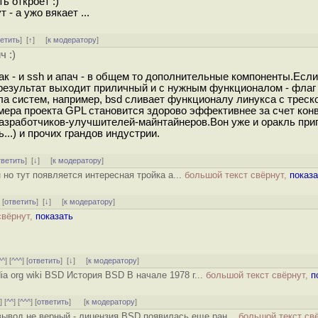
ь откроет :)
- а ужо вякает ...
ветить
]
[
↑
] [
к модератору
]
ч :)
к - и ssh и апач - в общем то дополнительные компоненты.Если
 результат выходит приличный и с нужным функционалом - флаг 
а систем, например, bsd сливает функционалу линукса с треско
азмера проекта GPL становится здорово эффективнее за счет кон
азработчиков-улучшителей-майнтайнеров.Вон уже и оракль при
...) и прочих грандов индустрии.
тветить
]
[
↓
] [
к модератору
]
 но тут появляется интересная тройка a...
большой текст свёрнут,
показа
] [
ответить
]
[
↓
] [
к модератору
]
свёрнут,
показать
^^
] [
^^^
] [
ответить
]
[
↓
] [
к модератору
]
dia org wiki BSD История BSD В начале 1978 г...
большой текст свёрнут,
п
^
] [
^^
] [
^^^
] [
ответить
]
[
к модератору
]
 вывод не верный - лицензия BSD появилась еще ран...
большой текст свё