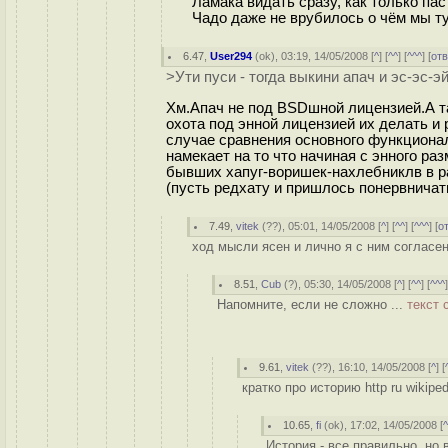
Ламака видать сразу, как только паст
Чадо даже не врубилось о чём мы тут 
6.47
,
User294
(
ok
), 03:19, 14/05/2008 [
^
] [
^^
] [
^^^
] [
от
>Ути пуси - тогда выкини апач и эс-эс-эй
Хм.Апач не под BSDшной лицензией.А та
охота под энной лицензией их делать и
случае сравнения основного функционал
намекает на то что начиная с энного р
бывших хапуг-воришек-нахлебниклв в р
(пусть редхату и пришлось понервничать
7.49
,
vitek
(
??
), 05:01, 14/05/2008 [
^
] [
^^
] [
^^^
] [
о
ход мысли ясен и лично я с ним согласен
8.51
,
Cub
(
?
), 05:30, 14/05/2008 [
^
] [
^^
] [
^^^
Напомните, если не сложно ...
текст 
9.61
,
vitek
(
??
), 16:10, 14/05/2008 [
^
] [
кратко про историю http ru wikipe
10.65
,
fi
(
ok
), 17:02, 14/05/2008 [
История - все правильно, но