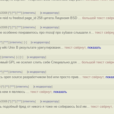
5/2008 [
^
] [
^^
] [
^^^
] [
ответить
]
[
к модератору
]
w reid ru freebsd page_id 258 цитата Лицензия BSD ...
большой текст свёр
5/2008 [
^
] [
^^
] [
^^^
] [
ответить
]
[
к модератору
]
ие особенно понравилось про mssql про sybase слышали л...
текст свёрн
^^
] [
^^^
] [
ответить
]
[
↑
] [
к модератору
]
rg wiki Unix В результате урегулировани...
текст свёрнут,
показать
^
] [
ответить
]
[
↓
] [
↑
] [
к модератору
]
имый GPL не осилил слить себе Специально для ...
большой текст свёр
^^
] [
^^^
] [
ответить
]
[
к модератору
]
сь open source разработчиком bsd или просто прив...
текст свёрнут,
пока
 [
^
] [
^^
] [
^^^
] [
ответить
]
[
к модератору
]
а кем я являюсь ...
текст свёрнут,
показать
5/2008 [
^
] [
^^
] [
^^^
] [
ответить
]
[
к модератору
]
ь подобный бред от никого я тоже не собираюсь bcd им...
текст свёрнут,