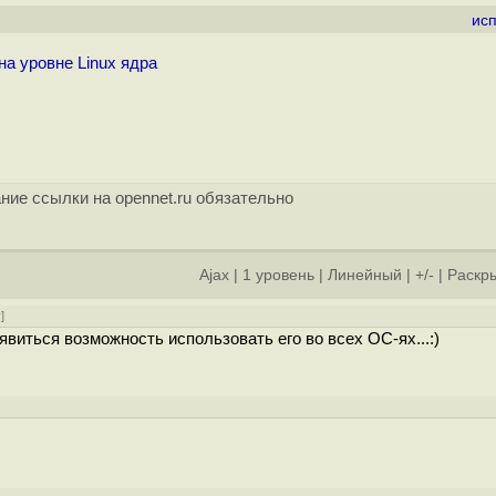
ис
а уровне Linux ядра
ние ссылки на opennet.ru обязательно
Ajax
|
1 уровень
|
Линейный
|
+/-
|
Раскры
у
]
явиться возможность использовать его во всех ОС-ях...:)