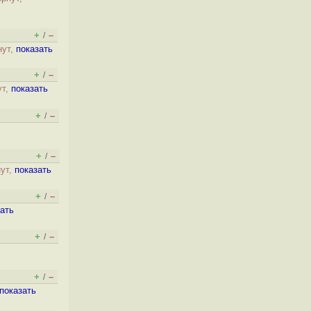
+
–
/
нут,
показать
+
–
/
ут,
показать
+
–
/
+
–
/
нут,
показать
+
–
/
зать
+
–
/
+
–
/
показать