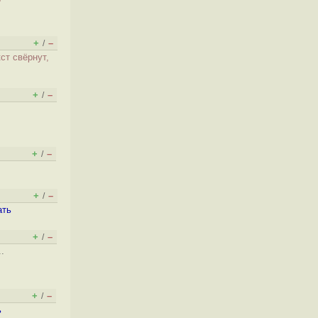
+
–
/
кст свёрнут,
+
–
/
+
–
/
+
–
/
ать
+
–
/
.
+
–
/
ь