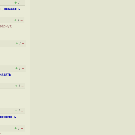
+
–
/
т,
показать
+
–
/
вёрнут,
+
–
/
+
–
/
казать
+
–
/
+
–
/
показать
+
–
/
т