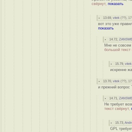
свёрнут,
показать
13.69
,
vitek
(
??
), 1
вот это уже прави
показать
14.72
,
ZANSW
Мне не совсем 
большой текст
15.79
,
vitek
искренне жа
13.70
,
vitek
(
??
), 1
и прежний вопрос 
14.71
,
ZANSW
Не требует воз
текст свёрнут,
15.73
,
Andr
GPL требует