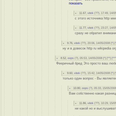
показать
11.67
,
vitek
(
??
), 17:49, 14/0
с этого источника http ww
11.77
,
vitek
(
??
), 23:27, 14/0
сразу не обратил вниман
9.76
,
vitek
(
??
), 20:06, 14/05/2008 [
^
] [
ну и в довесок http ru wikipedia o
8.52
,
oops
(
?
), 05:53, 14/05/2008 [
^
] [
^^
] [
^^
Фееричный бред Это просто ваш люб
9.60
,
vitek
(
??
), 15:42, 14/05/2008 [
^
] [
только один вопрос - Вы являете
10.80
,
oops
(
?
), 05:33, 15/05/2008
Вам собственно какая разниц
11.86
,
vitek
(
??
), 10:29, 15/0
ни какой но и выслушиват