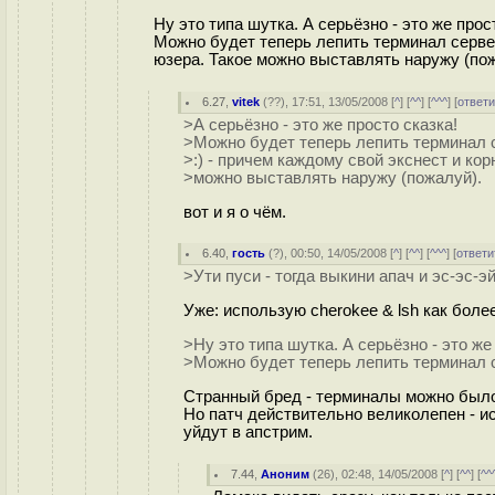
Ну это типа шутка. А серьёзно - это же прос
Можно будет теперь лепить терминал сервер
юзера. Такое можно выставлять наружу (пож
6.27
,
vitek
(
??
), 17:51, 13/05/2008 [
^
] [
^^
] [
^^^
] [
ответи
>А серьёзно - это же просто сказка!
>Можно будет теперь лепить терминал 
>:) - причем каждому свой экснест и кор
>можно выставлять наружу (пожалуй).
вот и я о чём.
6.40
,
гость
(
?
), 00:50, 14/05/2008 [
^
] [
^^
] [
^^^
] [
ответи
>Ути пуси - тогда выкини апач и эс-эс-эй
Уже: использую cherokee & lsh как боле
>Ну это типа шутка. А серьёзно - это же
>Можно будет теперь лепить терминал 
Странный бред - терминалы можно было
Но патч действительно великолепен - ис
уйдут в апстрим.
7.44
,
Аноним
(
26
), 02:48, 14/05/2008 [
^
] [
^^
] [
^^