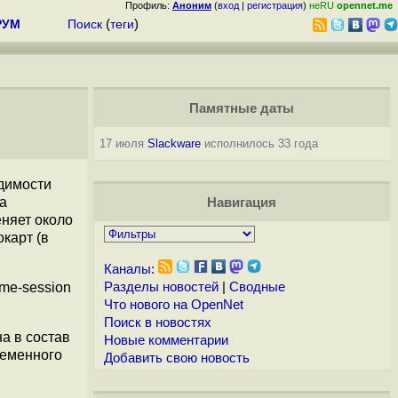
Профиль:
Аноним
(
вход
|
регистрация
)
неRU
opennet.me
РУМ
Поиск
(
теги
)
Памятные даты
17 июля
Slackware
исполнилось 33 года
димости
а
Навигация
няет около
карт (в
Каналы:
ome-session
Разделы новостей
|
Сводные
Что нового на OpenNet
Поиск в новостях
а в состав
Новые комментарии
ременного
Добавить свою новость