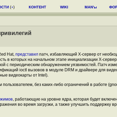
ОСТИ
(
+
)
КОНТЕНТ
WIKI
MAN'ы
ФО
-привилегий
Red Hat,
представил
патч, избавляющий X-сервер от необхо
сть в которых на начальном этапе инициализации X-сервер
ной с периодическим обнаружением уязвимостей. Патч изме
дификаций ioctl вызовов в модуле DRM и драйвере для видео
е видеокарты от Intel).
м пользователем, без каких-либо ограничений в работе (gn
ежимов
, работающую на уровне ядра, которая будет включен
бражения во время загрузки, а также улучшить поддержку в