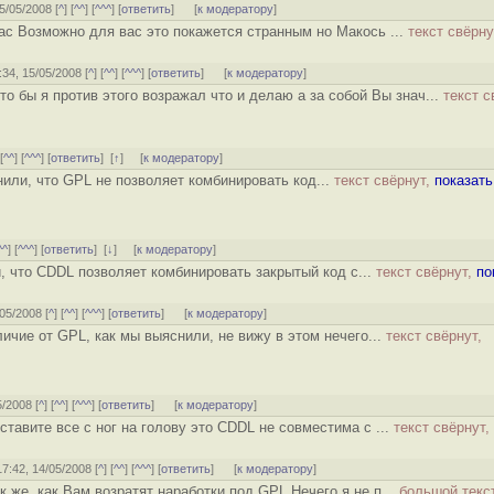
15/05/2008 [
^
] [
^^
] [
^^^
] [
ответить
]
[
к модератору
]
вас Возможно для вас это покажется странным но Макось ...
текст свёрну
3:34, 15/05/2008 [
^
] [
^^
] [
^^^
] [
ответить
]
[
к модератору
]
то бы я против этого возражал что и делаю а за собой Вы знач...
текст с
 [
^^
] [
^^^
] [
ответить
]
[
↑
] [
к модератору
]
снили, что GPL не позволяет комбинировать код...
текст свёрнут,
показать
^^
] [
^^^
] [
ответить
]
[
↓
] [
к модератору
]
, что CDDL позволяет комбинировать закрытый код с...
текст свёрнут,
по
/05/2008 [
^
] [
^^
] [
^^^
] [
ответить
]
[
к модератору
]
личие от GPL, как мы выяснили, не вижу в этом нечего...
текст свёрнут,
5/2008 [
^
] [
^^
] [
^^^
] [
ответить
]
[
к модератору
]
 ставите все с ног на голову это CDDL не совместима с ...
текст свёрнут,
 17:42, 14/05/2008 [
^
] [
^^
] [
^^^
] [
ответить
]
[
к модератору
]
к же, как Вам возратят наработки под GPL Нечего я не п...
большой текс