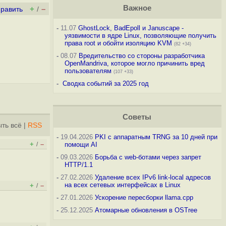
Важное
+
–
править
/
-
11.07
GhostLock, BadEpoll и Januscape -
уязвимости в ядре Linux, позволяющие получить
права root и обойти изоляцию KVM
(82 +34)
-
08.07
Вредительство со стороны разработчика
OpenMandriva, которое могло причинить вред
пользователям
(107 +33)
-
Сводка событий за 2025 год
Советы
ть всё
|
RSS
-
19.04.2026
PKI с аппаратным TRNG за 10 дней при
+
–
/
помощи AI
-
09.03.2026
Борьба с web-ботами через запрет
HTTP/1.1
-
27.02.2026
Удаление всех IPv6 link-local адресов
на всех сетевых интерфейсах в Linux
+
–
/
-
27.01.2026
Ускорение пересборки llama.cpp
-
25.12.2025
Атомарные обновления в OSTree