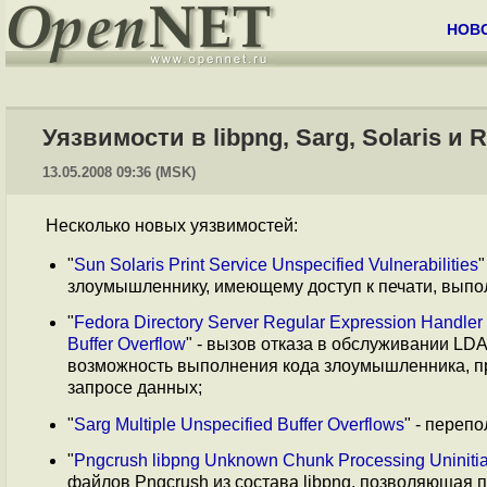
НОВ
Уязвимости в libpng, Sarg, Solaris и R
13.05.2008 09:36 (MSK)
Несколько новых уязвимостей:
"
Sun Solaris Print Service Unspecified Vulnerabilities
"
злоумышленнику, имеющему доступ к печати, выпол
"
Fedora Directory Server Regular Expression Handler 
Buffer Overflow
" - вызов отказа в обслуживании LDA
возможность выполнения кода злоумышленника, п
запросе данных;
"
Sarg Multiple Unspecified Buffer Overflows
" - переп
"
Pngcrush libpng Unknown Chunk Processing Uniniti
файлов Pngcrush из состава libpng, позволяющая 