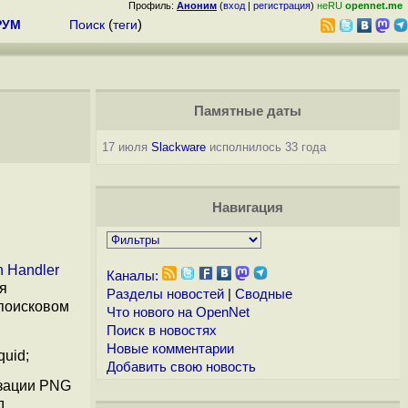
Профиль:
Аноним
(
вход
|
регистрация
)
неRU
opennet.me
РУМ
Поиск
(
теги
)
Памятные даты
17 июля
Slackware
исполнилось 33 года
Навигация
n Handler
Каналы:
ая
Разделы новостей
|
Сводные
 поисковом
Что нового на OpenNet
Поиск в новостях
Новые комментарии
quid;
Добавить свою новость
изации PNG
д