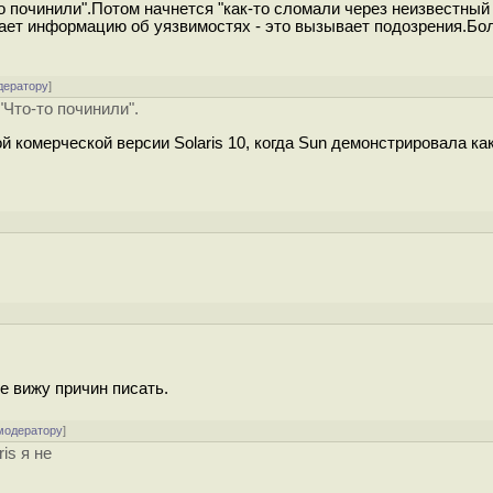
то починили".Потом начнется "как-то сломали через неизвестный
ает информацию об уязвимостях - это вызывает подозрения.Бо
дератору
]
"Что-то починили".
й комерческой версии Solaris 10, когда Sun демонстрировала ка
не вижу причин писать.
модератору
]
is я не