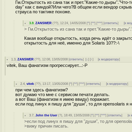
Гм.Открытость из сана так и прет."Какие-то дыры"."Что-
day" как с виндой?Или чего?В общем если вендор скрыв
страуса по тактике похоже.
3.9
,
ZANSWER
(
??
), 12:24, 14/05/2008 [
^
] [
^^
] [
^^^
] [
ответить
]
[
к мо
> Гм.Открытость из сана так и прет."Какие-то дыры".
Какая вообще открытость, когда речь идёт о закрыто
открытость для неё, именно для Solaris 10??:-\
1.3
,
ZANSWER
(
??
), 12:08, 13/05/2008 [
ответить
]
[
↓
] [
↑
] [
к модератору
]
vitek, Ваш фанатизм прогрессирует...:-P
2.4
,
vitek
(
??
), 13:17, 13/05/2008 [
^
] [
^^
] [
^^^
] [
ответить
]
[
к модератору
]
при чем здесь фанатизм?
вот думаю что мне с сервисом печати делать.
а вот Ваш (фанатизм я имею ввиду) поражает.
если под линух я пишу для "души", то для opensolaris я 
3.7
,
John the User
(
?
), 18:49, 13/05/2008 [
^
] [
^^
] [
^^^
] [
ответить
]
[
к 
>если под линух я пишу для "души", то для opensolar
>вижу причин писать.