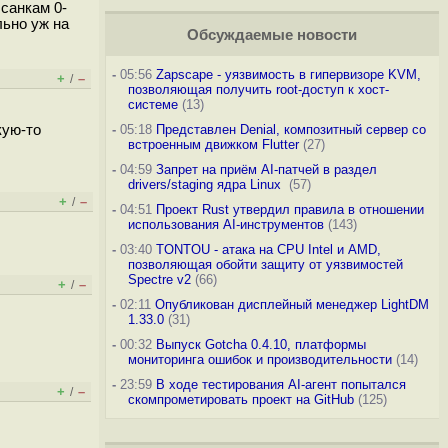
 санкам 0-
льно уж на
Обсуждаемые новости
-
05:56
Zapscape - уязвимость в гипервизоре KVM,
+
–
/
позволяющая получить root-доступ к хост-
системе
(13)
кую-то
-
05:18
Представлен Denial, композитный сервер со
встроенным движком Flutter
(27)
-
04:59
Запрет на приём AI-патчей в раздел
drivers/staging ядра Linux
(57)
+
–
/
-
04:51
Проект Rust утвердил правила в отношении
использования AI-инструментов
(143)
-
03:40
TONTOU - атака на CPU Intel и AMD,
позволяющая обойти защиту от уязвимостей
Spectre v2
(66)
+
–
/
-
02:11
Опубликован дисплейный менеджер LightDM
1.33.0
(31)
-
00:32
Выпуск Gotcha 0.4.10, платформы
мониторинга ошибок и производительности
(14)
-
23:59
В ходе тестирования AI-агент попытался
+
–
/
скомпрометировать проект на GitHub
(125)