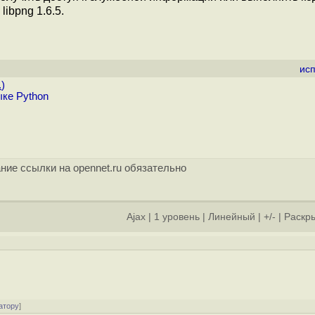
ibpng 1.6.5.
ис
.
)
ыке Python
ние ссылки на opennet.ru обязательно
Ajax
|
1 уровень
|
Линейный
|
+/-
|
Раскры
атору
]