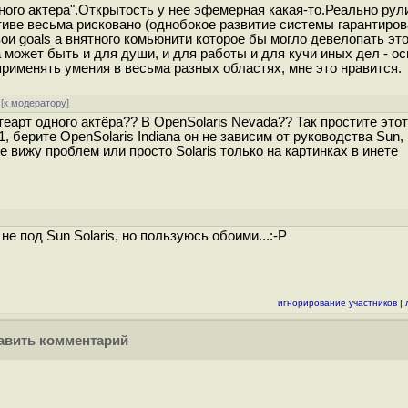
дного актера".Открытость у нее эфемерная какая-то.Реально рул
тиве весьма рисковано (однобокое развитие системы гарантиров
ои goals а внятного комьюнити которое бы могло девелопать это
 может быть и для души, и для работы и для кучи иных дел - о
рименять умения в весьма разных областях, мне это нравится.
[
к модератору
]
 теарт одного актёра?? В OpenSolaris Nevada?? Так простите этот
11, берите OpenSolaris Indiana он не зависим от руководства Sun,
 вижу проблем или просто Solaris только на картинках в инете
е под Sun Solaris, но пользуюсь обоими...:-P
игнорирование участников
|
вить комментарий