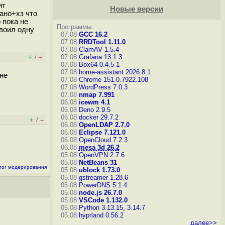
ит
Новые версии
ано+хз что
 пока не
Программы:
своил одну
07.08
GCC 16.2
07.08
RRDTool 1.11.0
07.08
ClamAV 1.5.4
+
–
07.08
Grafana 13.1.3
/
07.08
Box64 0.4.5-1
07.08
home-assistant 2026.8.1
 не
07.08
Chrome 151.0.7922.108
07.08
WordPress 7.0.3
07.08
nmap 7.991
06.08
icewm 4.1
06.08
Deno 2.9.5
06.08
docker 29.7.2
+
–
/
06.08
OpenLDAP 2.7.0
06.08
Eclipse 7.121.0
06.08
OpenCloud 7.2.3
06.08
mesa 3d 26.2
05.08
OpenVPN 2.7.6
05.08
NetBeans 31
лог модерирования
05.08
ublock 1.73.0
05.08
gstreamer 1.28.6
05.08
PowerDNS 5.1.4
05.08
node.js 26.7.0
05.08
VSCode 1.132.0
05.08
Python 3.13.15, 3.14.7
05.08
hyprland 0.56.2
далее>>