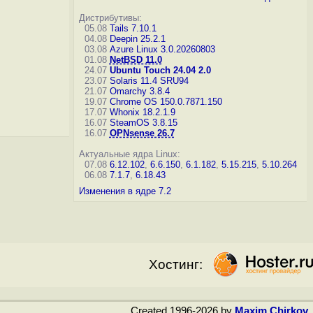
Дистрибутивы:
05.08
Tails 7.10.1
04.08
Deepin 25.2.1
03.08
Azure Linux 3.0.20260803
01.08
NetBSD 11.0
24.07
Ubuntu Touch 24.04 2.0
23.07
Solaris 11.4 SRU94
21.07
Omarchy 3.8.4
19.07
Chrome OS 150.0.7871.150
17.07
Whonix 18.2.1.9
16.07
SteamOS 3.8.15
16.07
OPNsense 26.7
Актуальные ядра Linux:
07.08
6.12.102
,
6.6.150
,
6.1.182
,
5.15.215
,
5.10.264
06.08
7.1.7
,
6.18.43
Изменения в ядре 7.2
Хостинг:
Created 1996-2026 by
Maxim Chirkov