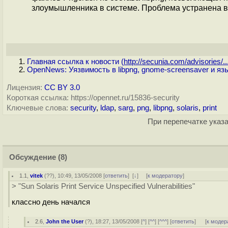
злоумышленника в системе. Проблема устранена в l
Главная ссылка к новости (
http://secunia.com/advisories/..
OpenNews: Уязвимость в libpng, gnome-screensaver и яз
Лицензия:
CC BY 3.0
Короткая ссылка: https://opennet.ru/15836-security
Ключевые слова:
security
,
ldap
,
sarg
,
png
,
libpng
,
solaris
,
print
При перепечатке указа
Обсуждение
(8)
1.1
,
vitek
(
??
), 10:49, 13/05/2008 [
ответить
]
[
↓
] [
к модератору
]
> "Sun Solaris Print Service Unspecified Vulnerabilities"
классно день начался
2.6
,
John the User
(
?
), 18:27, 13/05/2008 [
^
] [
^^
] [
^^^
] [
ответить
]
[
к модер