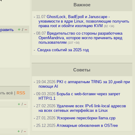
Важное
-
11.07
GhostLock, BadEpoll и Januscape -
уязвимости в ядре Linux, позволяющие получить
права root и обойти изоляцию KVM
(82 +34)
+
–
править
/
-
08.07
Вредительство со стороны разработчика
OpenMandriva, которое могло причинить вред
пользователям
(107 +34)
-
Сводка событий за 2025 год
Советы
-
19.04.2026
PKI с аппаратным TRNG за 10 дней при
помощи AI
ть всё
|
RSS
-
09.03.2026
Борьба с web-ботами через запрет
HTTP/1.1
+
–
/
-
27.02.2026
Удаление всех IPv6 link-local адресов
на всех сетевых интерфейсах в Linux
-
27.01.2026
Ускорение пересборки llama.cpp
-
25.12.2025
Атомарные обновления в OSTree
+
–
/