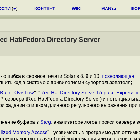
ОСТИ
(
+
)
КОНТЕНТ
WIKI
MAN'ы
ФО
ed Hat/Fedora Directory Server
 - ошибка в сервисе печати Solaris 8, 9 и 10,
позволяющая
нить код в системе с привилегиями суперпользователя;
Buffer Overflow
", "
Red Hat Directory Server Regular Expressio
P сервера (Red Hat/Fedora Directory Server) и потенциальн
ри задании слишком длинного регулярного выражения при
олнение буфера в
Sarg
, анализаторе логов прокси сервера s
alized Memory Access
" - уязвимость в программе для оптим
получить доступ к служебной информации или выполнить ко