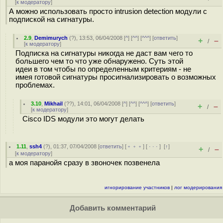
[
к модератору
]
А можно использовать просто intrusion detection модули с
подпиской на сигнатуры.
2.9
,
Demimurych
(
?
), 13:53, 06/04/2008 [
^
] [
^^
] [
^^^
] [
ответить
]
+
–
/
[
к модератору
]
Подписка на сигнатуры никогда не даст вам чего то
большего чем то что уже обнаружено. Суть этой
идеи в том чтобы по определенным критериям - не
имея готовой сигнатуры просигнализировать о возможных
проблемах.
3.10
,
Mikhail
(
??
), 14:01, 06/04/2008 [
^
] [
^^
] [
^^^
] [
ответить
]
+
–
/
[
к модератору
]
Cisco IDS модули это могут делать
1.11
,
ssh4
(
?
), 01:37, 07/04/2008 [
ответить
] [
﹢﹢﹢
] [
· · ·
]
[
↑
]
+
–
/
[
к модератору
]
а моя паранойя сразу в звоночек позвенела
игнорирование участников
|
лог модерирования
Добавить комментарий