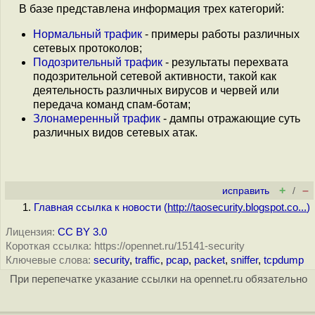
В базе представлена информация трех категорий:
Нормальный трафик
- примеры работы различных
сетевых протоколов;
Подозрительный трафик
- результаты перехвата
подозрительной сетевой активности, такой как
деятельность различных вирусов и червей или
передача команд спам-ботам;
Злонамеренный трафик
- дампы отражающие суть
различных видов сетевых атак.
+
–
исправить
/
Главная ссылка к новости (
http://taosecurity.blogspot.co...
)
Лицензия:
CC BY 3.0
Короткая ссылка: https://opennet.ru/15141-security
Ключевые слова:
security
,
traffic
,
pcap
,
packet
,
sniffer
,
tcpdump
При перепечатке указание ссылки на opennet.ru обязательно