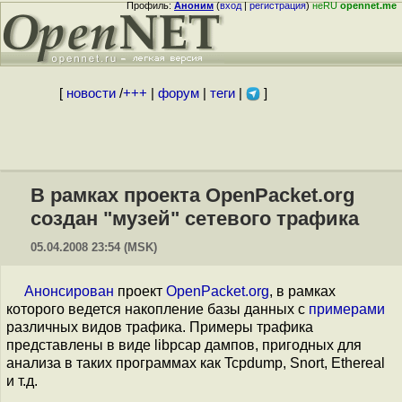
Профиль:
Аноним
(
вход
|
регистрация
)
неRU
opennet.me
[
новости
/
+++
|
форум
|
теги
|
]
В рамках проекта OpenPacket.org
создан "музей" сетевого трафика
05.04.2008 23:54 (MSK)
Анонсирован
проект
OpenPacket.org
, в рамках
которого ведется накопление базы данных с
примерами
различных видов трафика. Примеры трафика
представлены в виде libpcap дампов, пригодных для
анализа в таких программах как Tcpdump, Snort, Ethereal
и т.д.