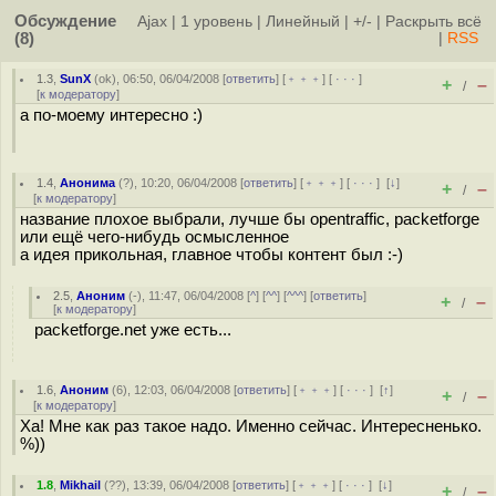
Обсуждение
Ajax
|
1 уровень
|
Линейный
|
+/-
|
Раскрыть всё
(8)
|
RSS
1.3
,
SunX
(
ok
), 06:50, 06/04/2008 [
ответить
] [
﹢﹢﹢
] [
· · ·
]
+
–
/
[
к модератору
]
а по-моему интересно :)
1.4
,
Анонима
(
?
), 10:20, 06/04/2008 [
ответить
] [
﹢﹢﹢
] [
· · ·
]
[
↓
]
+
–
/
[
к модератору
]
название плохое выбрали, лучше бы opentraffic, packetforge
или ещё чего-нибудь осмысленное
а идея прикольная, главное чтобы контент был :-)
2.5
,
Аноним
(
-
), 11:47, 06/04/2008 [
^
] [
^^
] [
^^^
] [
ответить
]
+
–
/
[
к модератору
]
packetforge.net уже есть...
1.6
,
Аноним
(
6
), 12:03, 06/04/2008 [
ответить
] [
﹢﹢﹢
] [
· · ·
]
[
↑
]
+
–
/
[
к модератору
]
Ха! Мне как раз такое надо. Именно сейчас. Интересненько.
%))
1.8
,
Mikhail
(
??
), 13:39, 06/04/2008 [
ответить
] [
﹢﹢﹢
] [
· · ·
]
[
↓
]
+
–
/