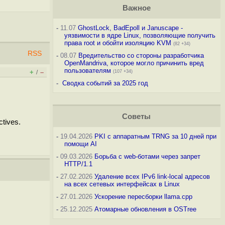
Важное
-
11.07
GhostLock, BadEpoll и Januscape -
уязвимости в ядре Linux, позволяющие получить
права root и обойти изоляцию KVM
(82 +34)
RSS
-
08.07
Вредительство со стороны разработчика
OpenMandriva, которое могло причинить вред
пользователям
+
–
/
(107 +34)
-
Сводка событий за 2025 год
Советы
ctives.
-
19.04.2026
PKI с аппаратным TRNG за 10 дней при
помощи AI
-
09.03.2026
Борьба с web-ботами через запрет
HTTP/1.1
-
27.02.2026
Удаление всех IPv6 link-local адресов
на всех сетевых интерфейсах в Linux
-
27.01.2026
Ускорение пересборки llama.cpp
-
25.12.2025
Атомарные обновления в OSTree