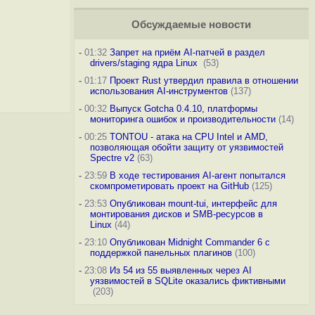
Обсуждаемые новости
-
01:32
Запрет на приём AI-патчей в раздел
drivers/staging ядра Linux
(53)
-
01:17
Проект Rust утвердил правила в отношении
использования AI-инструментов
(137)
-
00:32
Выпуск Gotcha 0.4.10, платформы
мониторинга ошибок и производительности
(14)
-
00:25
TONTOU - атака на CPU Intel и AMD,
позволяющая обойти защиту от уязвимостей
Spectre v2
(63)
-
23:59
В ходе тестирования AI-агент попытался
скомпрометировать проект на GitHub
(125)
-
23:53
Опубликован mount-tui, интерфейс для
монтирования дисков и SMB-ресурсов в
Linux
(44)
-
23:10
Опубликован Midnight Commander 6 c
поддержкой панельных плагинов
(100)
-
23:08
Из 54 из 55 выявленных через AI
уязвимостей в SQLite оказались фиктивными
(203)