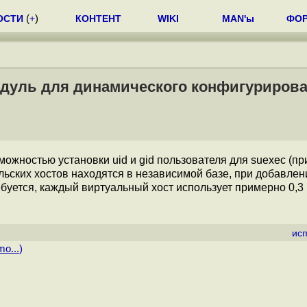
ОСТИ
(
+
)
КОНТЕНТ
WIKI
MAN'ы
ФО
одуль для динамического конфигуриров
ожностью установки uid и gid пользователя для suexec (п
льских хостов находятся в независимой базе, при добавлен
буется, каждый виртуальный хост использует примерно 0,3
ис
o...
)