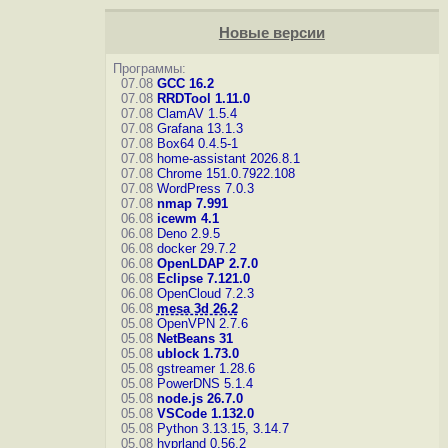
Новые версии
Программы:
07.08
GCC 16.2
07.08
RRDTool 1.11.0
07.08
ClamAV 1.5.4
07.08
Grafana 13.1.3
07.08
Box64 0.4.5-1
07.08
home-assistant 2026.8.1
07.08
Chrome 151.0.7922.108
07.08
WordPress 7.0.3
07.08
nmap 7.991
06.08
icewm 4.1
06.08
Deno 2.9.5
06.08
docker 29.7.2
06.08
OpenLDAP 2.7.0
06.08
Eclipse 7.121.0
06.08
OpenCloud 7.2.3
06.08
mesa 3d 26.2
05.08
OpenVPN 2.7.6
05.08
NetBeans 31
05.08
ublock 1.73.0
05.08
gstreamer 1.28.6
05.08
PowerDNS 5.1.4
05.08
node.js 26.7.0
05.08
VSCode 1.132.0
05.08
Python 3.13.15, 3.14.7
05.08
hyprland 0.56.2