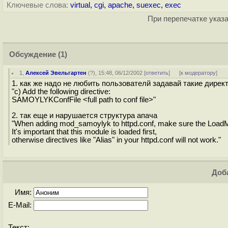
Ключевые слова:
virtual
,
cgi
,
apache
,
suexec
,
exec
При перепечатке указа
Обсуждение
(1)
1
,
Алексей Эвельгартен
(
?
), 15:48, 06/12/2002 [
ответить
]
[
к модератору
]
1. как же надо не любить пользователй задавай такие дирек
"c) Add the following directive:
SAMOYLYKConfFile <full path to conf file>"
2. так еще и нарушается структура апача
"When adding mod_samoylyk to httpd.conf, make sure the LoadMod
It's important that this module is loaded first,
otherwise directives like "Alias" in your httpd.conf will not work."
Доба
Имя:
E-Mail:
Текст: