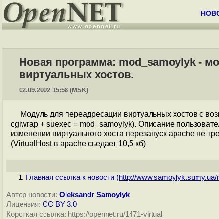
НОВ
Новая программа: mod_samoylyk - м
виртуальных хостов.
02.09.2002 15:58 (MSK)
Модуль для переадресации виртуальных хостов с возм
cgiwrap + suexec = mod_samoylyk). Описание пользовате
изменении виртуального хоста перезапуск apache не тре
(VirtualHost в apache сьедает 10,5 кб)
Главная ссылка к новости (
http://www.samoylyk.sumy.ua/m
Автор новости:
Oleksandr Samoylyk
Лицензия:
CC BY 3.0
Короткая ссылка: https://opennet.ru/1471-virtual