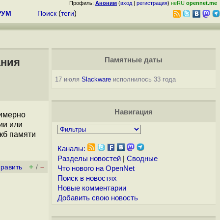
Профиль:
Аноним
(
вход
|
регистрация
)
неRU
opennet.me
РУМ
Поиск
(
теги
)
ания
Памятные даты
17 июля
Slackware
исполнилось 33 года
Навигация
римерно
ии или
 кб памяти
Каналы:
Разделы новостей
|
Сводные
+
–
править
/
Что нового на OpenNet
Поиск в новостях
Новые комментарии
Добавить свою новость