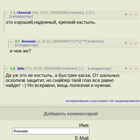
1.4
,
chesnok
(
ok
), 23:17, 22/02/2008 [
ответить
]
[
↓
] [
↑
]
+
–
/
[
к модератору
]
это хороший,надежный, крепкий кастыль.
2.7
,
Аноним
(
-
), 21:12, 23/02/2008 [
^
] [
^^
] [
^^^
] [
ответить
]
+
–
/
[
к модератору
]
и чем же?
+
–
1.6
,
Jelis
(
??
), 13:10, 23/02/2008 [
ответить
]
[
↑
] [
к модератору
]
/
Да уж это не костыль, а быстрее каска. От шальных
осколков защитит, но снайпер твой глаз все равно
найдет :-) Но всеравно, вещь полезная и нужная.
игнорирование участников
|
лог модерирования
Добавить комментарий
Имя:
E-Mail: