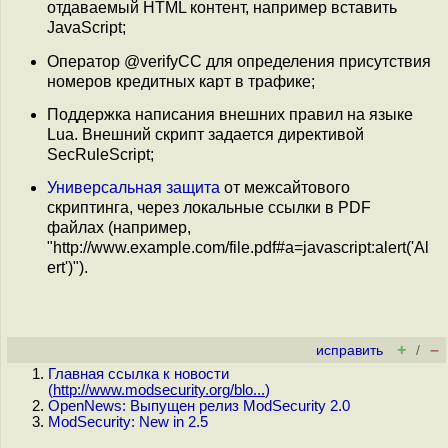
отдаваемый HTML контент, например вставить
JavaScript;
Оператор @verifyCC для определения присутствия
номеров кредитных карт в трафике;
Поддержка написания внешних правил на языке
Lua. Внешний скрипт задается директивой
SecRuleScript;
Универсальная защита
от межсайтового
скриптинга, через локальные ссылки в PDF
файлах (например,
"http://www.example.com/file.pdf#a=javascript:alert('Al
ert')").
+
–
исправить
/
Главная ссылка к новости
(
http://www.modsecurity.org/blo...
)
OpenNews: Выпущен релиз ModSecurity 2.0
ModSecurity: New in 2.5