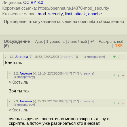
Лицензия:
CC BY 3.0
Короткая ссылка: https://opennet.ru/14370-mod_security
Ключевые слова:
mod_security
,
limit
,
attack
,
apache
При перепечатке указание ссылки на opennet.ru обязательно
Обсуждение
Ajax
|
1 уровень
|
Линейный
|
+/-
|
Раскрыть всё
(6)
|
RSS
+
–
1.1
,
Аноним
(
1
), 18:52, 22/02/2008 [
ответить
]
[
↓
] [
к модератору
]
/
Костыль
2.2
,
Аноним
(
-
), 19:10, 22/02/2008 [
^
] [
^^
] [
^^^
] [
ответить
]
+
–
/
[
к модератору
]
>Костыль
Зря ты так.
2.3
,
Аноним
(
-
), 22:33, 22/02/2008 [
^
] [
^^
] [
^^^
] [
ответить
]
+
–
/
[
к модератору
]
>Костыль
очень выручает. оперативно можно закрыть дыру в
скрипте, а потом уже разбираться кто виноват.