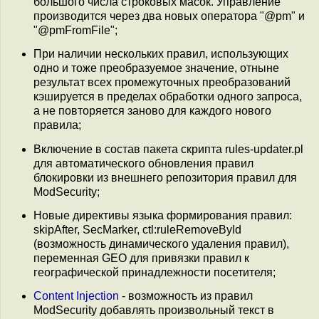
большого числа строковых масок. Управление
производится через два новых оператора "@pm" и
"@pmFromFile";
При наличии нескольких правил, использующих
одно и тоже преобразуемое значение, отныне
результат всех промежуточных преобразований
кэшируется в пределах обработки одного запроса,
а не повторяется заново для каждого нового
правила;
Включение в состав пакета скрипта rules-updater.pl
для автоматического обновления правил
блокировки из внешнего репозитория правил для
ModSecurity;
Новые директивы языка формирования правил:
skipAfter, SecMarker, ctl:ruleRemoveById
(возможность динамического удаления правил),
переменная GEO для привязки правил к
географической принадлежности посетителя;
Content Injection
- возможность из правил
ModSecurity добавлять произвольный текст в