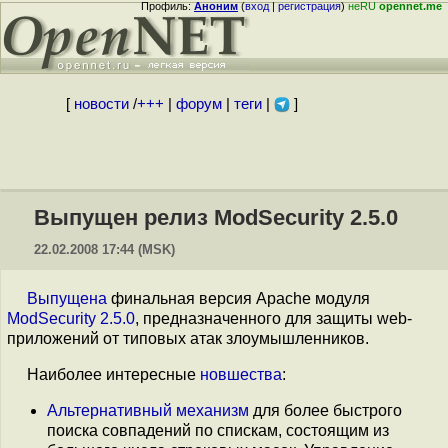
Профиль:
Аноним
(
вход
|
регистрация
)
неRU
opennet.me
[
новости
/
+++
|
форум
|
теги
|
]
Выпущен релиз ModSecurity 2.5.0
22.02.2008 17:44 (MSK)
Выпущена
финальная версия Apache модуля
ModSecurity 2.5.0
, предназначенного для защиты web-
приложений от типовых атак злоумышленников.
Наиболее интересные
новшества
:
Альтернативный механизм
для более быстрого
поиска совпадений по спискам, состоящим из