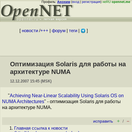
Профиль:
Аноним
(
вход
|
регистрация
)
неRU
opennet.me
[
новости
/
+++
|
форум
|
теги
|
]
Оптимизация Solaris для работы на
архитектуре NUMA
12.12.2007 15:45 (MSK)
"
Achieving Near-Linear Scalability Using Solaris OS on
NUMA Architectures
" - оптимизация Solaris для работы
на архитектуре NUMA.
+
–
исправить
/
Главная ссылка к новости