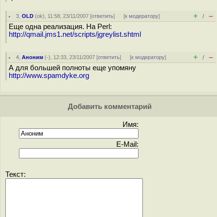
+
–
3
,
OLD
(
ok
), 11:58, 23/11/2007 [
ответить
]
[
к модератору
]
/
Еще одна реализация. На Perl:
http://qmail.jms1.net/scripts/jgreylist.shtml
+
–
4
,
Аноним
(
-
), 12:33, 23/11/2007 [
ответить
]
[
к модератору
]
/
А для большей полноты еще упомяну
http://www.spamdyke.org
Добавить комментарий
Имя:
E-Mail:
Текст: