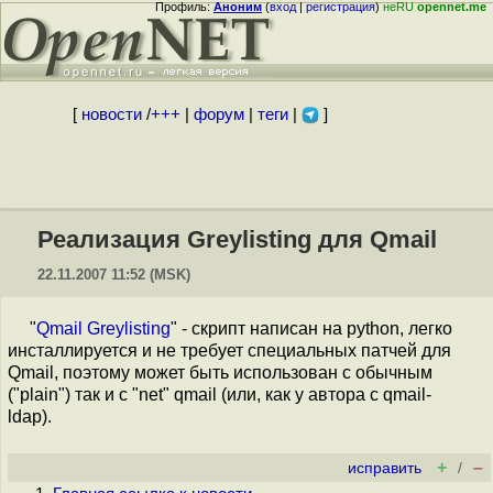
Профиль:
Аноним
(
вход
|
регистрация
)
неRU
opennet.me
[
новости
/
+++
|
форум
|
теги
|
]
Реализация Greylisting для Qmail
22.11.2007 11:52 (MSK)
"
Qmail Greylisting
" - скрипт написан на python, легко
инсталлируется и не требует специальных патчей для
Qmail, поэтому может быть использован с обычным
("plain") так и с "net" qmail (или, как у автора с qmail-
ldap).
+
–
исправить
/