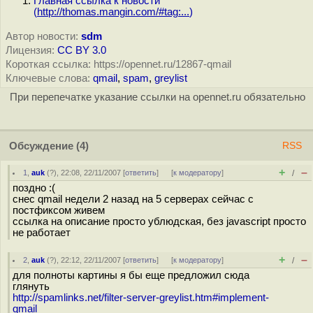
Главная ссылка к новости
(
http://thomas.mangin.com/#tag:...
)
Автор новости:
sdm
Лицензия:
CC BY 3.0
Короткая ссылка: https://opennet.ru/12867-qmail
Ключевые слова:
qmail
,
spam
,
greylist
При перепечатке указание ссылки на opennet.ru обязательно
Обсуждение
(4)
RSS
+
–
1
,
auk
(
?
), 22:08, 22/11/2007 [
ответить
]
[
к модератору
]
/
поздно :(
снес qmail недели 2 назад на 5 серверах сейчас с
постфиксом живем
ссылка на описание просто ублюдская, без javascript просто
не работает
+
–
2
,
auk
(
?
), 22:12, 22/11/2007 [
ответить
]
[
к модератору
]
/
для полноты картины я бы еще предложил сюда
глянуть
http://spamlinks.net/filter-server-greylist.htm#implement-
qmail