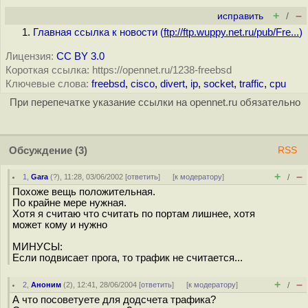
+
–
исправить
/
Главная ссылка к новости (
ftp://ftp.wuppy.net.ru/pub/Fre...
)
Лицензия:
CC BY 3.0
Короткая ссылка: https://opennet.ru/1238-freebsd
Ключевые слова:
freebsd
,
cisco
,
divert
,
ip
,
socket
,
traffic
,
cpu
При перепечатке указание ссылки на opennet.ru обязательно
Обсуждение
(3)
RSS
+
–
1
,
Gara
(
?
), 11:28, 03/06/2002 [
ответить
]
[
к модератору
]
/
Похоже вещь положительная.
По крайне мере нужная.
Хотя я считаю что считать по портам лишнее, хотя
может кому и нужно
МИНУСЫ:
Если подвисает прога, то трафик не считается...
+
–
2
,
Аноним
(
2
), 12:41, 28/06/2004 [
ответить
]
[
к модератору
]
/
А что посоветуете для додсчета трафика?