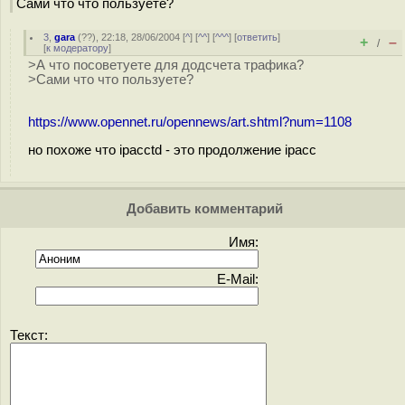
Сами что что пользуете?
3
,
gara
(
??
), 22:18, 28/06/2004 [
^
] [
^^
] [
^^^
] [
ответить
]
+
–
/
[
к модератору
]
>А что посоветуете для додсчета трафика?
>Сами что что пользуете?
https://www.opennet.ru/opennews/art.shtml?num=1108
но похоже что ipacctd - это продолжение ipacc
Добавить комментарий
Имя:
E-Mail:
Текст: