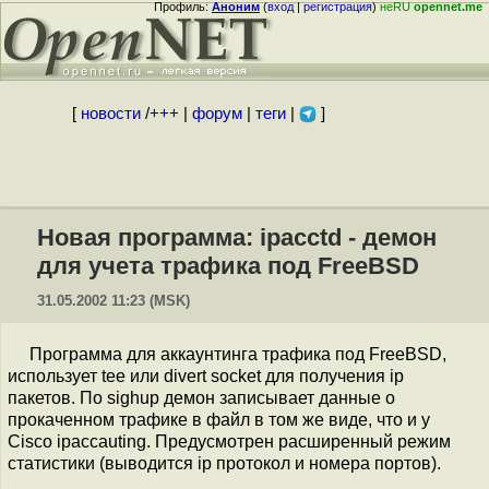
Профиль:
Аноним
(
вход
|
регистрация
)
неRU
opennet.me
[
новости
/
+++
|
форум
|
теги
|
]
Новая программа: ipacctd - демон
для учета трафика под FreeBSD
31.05.2002 11:23 (MSK)
Программа для аккаунтинга трафика под FreeBSD,
использует tee или divert socket для получения ip
пакетов. По sighup демон записывает данные о
прокаченном трафике в файл в том же виде, что и у
Cisco ipaccauting. Предусмотрен расширенный режим
статистики (выводится ip протокол и номера портов).