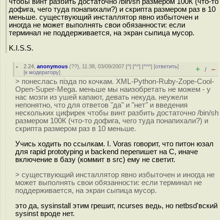
чтобы винт разбить достаточно /bin/sh размером 100К (что-то
дофига, чего туда понапихали?) и скрипта размером раз в 10
меньше. существующий инсталлятор явно избыточен и
иногда не может выполнять свои обязанности: если
терминал не поддерживается, на экран сыпица мусор.
K.I.S.S.
2.24
,
anonymous
(
??
), 11:38, 03/09/2007 [
^
] [
^^
] [
^^^
] [
ответить
]
+
–
/
[
к модератору
]
> понеслась пiзда по кочкам. XML-Python-Ruby-Zope-Cool-
Open-Super-Mega. меньше мы наизобретать не можем - у
нас мозги из ушей капают, девать некуда. неужели
непонятно, что для ответов "да" и "нет" и введения
нескольких цифирек чтобы винт разбить достаточно /bin/sh
размером 100К (что-то дофига, чего туда понапихали?) и
скрипта размером раз в 10 меньше.
Учись ходить по ссылкам. I. Voras говорит, что питон юзал
для rapid prototyping и backend перепишет на C, иначе
включение в базу (коммит в src) ему не светит.
> существующий инсталлятор явно избыточен и иногда не
может выполнять свои обязанности: если терминал не
поддерживается, на экран сыпица мусор.
это да, sysinstall этим грешит, ncurses ведь, но netbsd'вский
sysinst вроде нет.