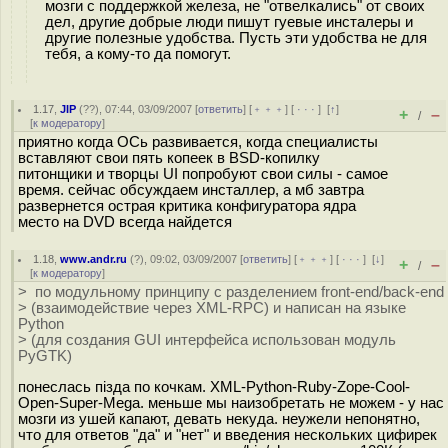
мозги с поддержкой железа, не "отвелкались" от своих
дел, другие добрые люди пишут гуевые инсталеры и
другие полезные удобства. Пусть эти удобства не для
тебя, а кому-то да помогут.
1.17
,
JIP
(
??
), 07:44, 03/09/2007 [
ответить
] [
﹢﹢﹢
] [
· · ·
]
[
↑
]
+
–
/
[
к модератору
]
приятно когда ОСь развивается, когда специалисты
вставляют свои пять копеек в BSD-копилку
питонщики и творцы UI попробуют свои силы - самое
время. сейчас обсуждаем инсталлер, а мб завтра
развернется острая критика конфигуратора ядра
место на DVD всегда найдется
1.18
,
www.andr.ru
(
?
), 09:02, 03/09/2007 [
ответить
] [
﹢﹢﹢
] [
· · ·
]
[
↓
]
+
–
/
[
к модератору
]
> по модульному принципу с разделением front-end/back-end
> (взаимодействие через XML-RPC) и написан на языке
Python
> (для создания GUI интерфейса использован модуль
PyGTK)
понеслась пiзда по кочкам. XML-Python-Ruby-Zope-Cool-
Open-Super-Mega. меньше мы наизобретать не можем - у нас
мозги из ушей капают, девать некуда. неужели непонятно,
что для ответов "да" и "нет" и введения нескольких цифирек