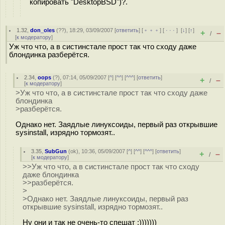
копировать "DesktopBSD")?.
1.32
,
don_oles
(
??
), 18:29, 03/09/2007 [
ответить
] [
﹢﹢﹢
] [
· · ·
]
[
↓
] [
↑
]
+
–
/
[
к модератору
]
Уж что что, а в систинстале прост так что сходу даже
блондинка разберётся.
2.34
,
oops
(
?
), 07:14, 05/09/2007 [
^
] [
^^
] [
^^^
] [
ответить
]
+
–
/
[
к модератору
]
>Уж что что, а в систинстале прост так что сходу даже
блондинка
>разберётся.
Однако нет. Заядлые линуксоиды, первый раз открывшие
sysinstall, изрядно тормозят..
3.35
,
SubGun
(
ok
), 10:36, 05/09/2007 [
^
] [
^^
] [
^^^
] [
ответить
]
+
–
/
[
к модератору
]
>>Уж что что, а в систинстале прост так что сходу
даже блондинка
>>разберётся.
>
>Однако нет. Заядлые линуксоиды, первый раз
открывшие sysinstall, изрядно тормозят..
Ну они и так не очень-то спешат :)))))))