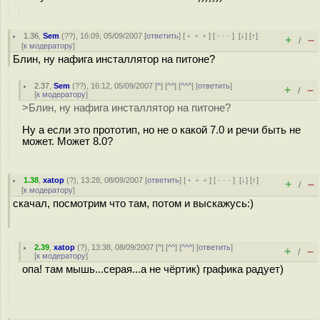
1.36
,
Sem
(
??
), 16:09, 05/09/2007 [
ответить
] [
﹢﹢﹢
] [
· · ·
]
[
↓
] [
↑
]
+
–
/
[
к модератору
]
Блин, ну нафига инсталлятор на питоне?
2.37
,
Sem
(
??
), 16:12, 05/09/2007 [
^
] [
^^
] [
^^^
] [
ответить
]
+
–
/
[
к модератору
]
>Блин, ну нафига инсталлятор на питоне?
Ну а если это прототип, но не о какой 7.0 и речи быть не
может. Может 8.0?
1.38
,
xatop
(
?
), 13:28, 08/09/2007 [
ответить
] [
﹢﹢﹢
] [
· · ·
]
[
↓
] [
↑
]
+
–
/
[
к модератору
]
скачал, посмотрим что там, потом и выскажусь:)
2.39
,
xatop
(
?
), 13:38, 08/09/2007 [
^
] [
^^
] [
^^^
] [
ответить
]
+
–
/
[
к модератору
]
опа! там мышь...серая...а не чёртик) графика радует)