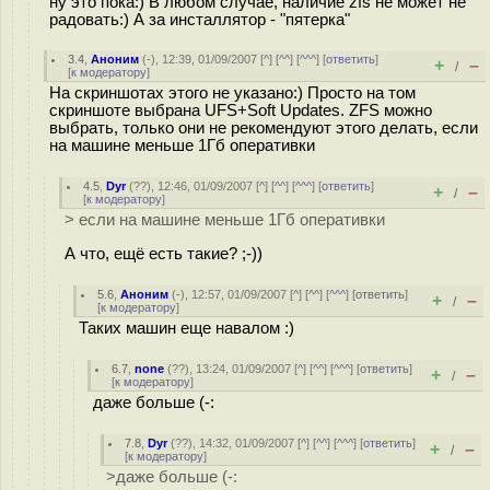
ну это пока:) В любом случае, наличие zfs не может не
радовать:) А за инсталлятор - "пятерка"
3.4
,
Аноним
(
-
), 12:39, 01/09/2007 [
^
] [
^^
] [
^^^
] [
ответить
]
+
–
/
[
к модератору
]
На скриншотах этого не указано:) Просто на том
скриншоте выбрана UFS+Soft Updates. ZFS можно
выбрать, только они не рекомендуют этого делать, если
на машине меньше 1Гб оперативки
4.5
,
Dyr
(
??
), 12:46, 01/09/2007 [
^
] [
^^
] [
^^^
] [
ответить
]
+
–
/
[
к модератору
]
> если на машине меньше 1Гб оперативки
А что, ещё есть такие? ;-))
5.6
,
Аноним
(
-
), 12:57, 01/09/2007 [
^
] [
^^
] [
^^^
] [
ответить
]
+
–
/
[
к модератору
]
Таких машин еще навалом :)
6.7
,
none
(
??
), 13:24, 01/09/2007 [
^
] [
^^
] [
^^^
] [
ответить
]
+
–
/
[
к модератору
]
даже больше (-:
7.8
,
Dyr
(
??
), 14:32, 01/09/2007 [
^
] [
^^
] [
^^^
] [
ответить
]
+
–
/
[
к модератору
]
>даже больше (-: