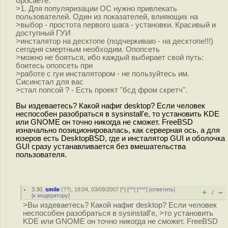
бросаете.
>1. Для популяризации ОС нужно привлекать
пользователей. Один из показателей, влияющих на
>выбор - простота первого шага - установки. Красивый и
доступный ГУИ
>инсталятор на десктопе (подчеркиваю - на десктопе!!!)
сегодня смертным необходим. Опопсеть
>можно не бояться, ибо каждый выбирает свой путь:
боитесь опопсеть при
>работе с гуи инсталятором - не пользуйтесь им.
Сисинстал для вас
>стал попсой ? - Есть проект "бсд фром скретч".
Вы издеваетесь? Какой нафиг desktop? Если человек
неспособен разобраться в sysinstall'е, то установить KDE
или GNOME он точно никогда не сможет. FreeBSD
изначально позиционировалась, как серверная ось, а для
юзеров есть DesktopBSD, где и инсталятор GUI и оболочка
GUI сразу устанавливается без вмешательства
пользователя.
3.30
,
smile
(
??
), 18:04, 03/09/2007 [
^
] [
^^
] [
^^^
] [
ответить
]
+
–
/
[
к модератору
]
>Вы издеваетесь? Какой нафиг desktop? Если человек
неспособен разобраться в sysinstall'е, >то установить
KDE или GNOME он точно никогда не сможет. FreeBSD