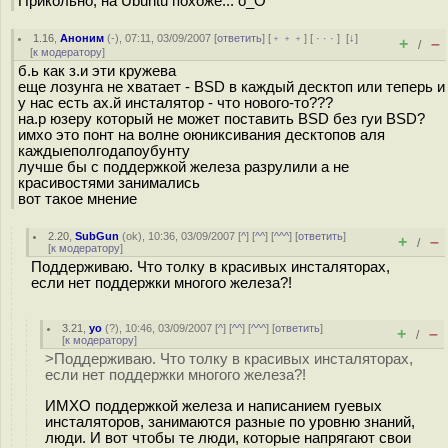
Прикольно, на Ubuntu похоже... o_O
1.16
,
Аноним
(
-
), 07:11, 03/09/2007 [
ответить
] [
﹢﹢﹢
] [
· · ·
]
[
↓
]
+
–
/
[
к модератору
]
б.ь как з.и эти кружева
еще лозунга не хватает - BSD в каждый десктоп или теперь и
у нас есть ах.й инсталятор - что нового-то???
на.р юзеру который не может поставить BSD без гуи BSD?
имхо это понт на волне оюниксивания десктопов аля
каждыеполгодапоубунту
лучше бы с поддержкой железа разрулили а не
красивостями занимались
вот такое мнение
2.20
,
SubGun
(
ok
), 10:36, 03/09/2007 [
^
] [
^^
] [
^^^
] [
ответить
]
+
–
/
[
к модератору
]
Поддерживаю. Что толку в красивых инсталяторах,
если нет поддержки многого железа?!
3.21
,
yo
(
?
), 10:46, 03/09/2007 [
^
] [
^^
] [
^^^
] [
ответить
]
+
–
/
[
к модератору
]
>Поддерживаю. Что толку в красивых инсталяторах,
если нет поддержки многого железа?!
ИМХО поддержкой железа и написанием гуевых
инсталяторов, занимаются разные по уровню знаний,
люди. И вот чтобы те люди, которые напрягают свои