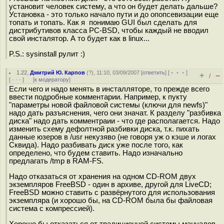
установит человек систему, а что он будет делать дальше?
Установка - это только начало пути и до опопсевизации еще
топать и топать. Как я понимаю GUI был сделать для
дистрибутивов класса PC-BSD, чтобы каждый не вводил
свой инсталятор. А то будет как в linux...
P.S.: sysinstall рулит :)
1.22
,
Дмитрий Ю. Карпов
(
?
), 11:10, 03/09/2007 [
ответить
] [
﹢﹢﹢
]
+
–
/
[
· · ·
]
[
к модератору
]
Если чего и надо менять в инсталляторе, то прежде всего
ввести подробные комментарии. Например, к пукту
"параметры новой файловой системы (ключи для newfs)"
надо дать разъяснения, чего они значат. К разделу "разбивка
диска" надо дать комментраии - что где располагается. Надо
изменить схему дефолтной разбивки диска, т.к. пихать
данные юзеров в /usr некузяво (не говоря уж о кэше и логах
Сквида). Надо разбивать диск уже после того, как
определено, что будем ставить. Надо изначально
предлагать /tmp в RAM-FS.
Надо отказаться от хранения на одном CD-ROM двух
экземпляров FreeBSD - один в архиве, другой для LiveCD;
FreeBSD можно ставить с развёрнутого для использования
экземпляра (и хорошо бы, на CD-ROM была бы файловая
система с компрессией).
Хорошо бы отказаться от традиционной системы мануалов,