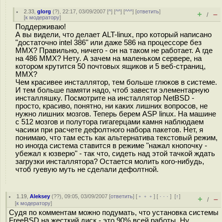
2.33
,
glorg
(
?
), 22:17, 03/09/2007 [
^
] [
^^
] [
^^^
] [
ответить
]
+
–
/
[
к модератору
]
Поддерживаю!
А вы видели, что делает ALT-linux, про который написано
"достаточно intel 386" или даже 586 на процессоре без
MMX? Правильно, ничего - он на таком не работает. А где
на 486 ММХ? Нету. А зачем на маленьком сервере, на
котором крутится 50 почтовых ящиков и 5 веб-страниц,
ММХ?
Чем красивее инсталлятор, тем больше глюков в системе.
И тем больше памяти надо, чтоб завести элементарную
инсталляшку. Посмотрите на инсталлятор NetBSD -
просто, красиво, понятно, ни каких лишних вопросов, не
нужно лишних мозгов. Теперь берем ASP linux. На машине
с 512 мозгов и полутора гигагерцами камня наблюдаем
часики при расчете дефолтного набора пакетов. Нет, я
понимаю, что там есть как альтернатива текстовый режим,
но иногда система ставится в режиме "нажал кнопочку -
убежал к юзверю" - так что, сидеть над этой тачкой ждать
загрузки инсталлятора? Остается молить кого-нибудь,
чтоб гуевую муть не сделали дефолтной.
1.19
,
Aleksey
(
??
), 09:05, 03/09/2007 [
ответить
] [
﹢﹢﹢
] [
· · ·
]
[
↑
]
+
–
/
[
к модератору
]
Судя по комментам можно подумать, что установка системы
FreeBSD на жесткий диск - это 90% всей работы. Ну