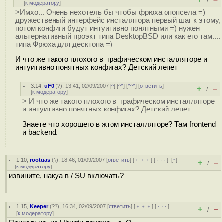
/
[
к модератору
]
>Имхо... Очень нехотель бы чтобы фрюха опопсела =)
дружественый интерфейс инсталятора первый шаг к этому,
потом конфиги будут интуитивно понятными =) нужен
альтернативный проэкт типа DesktopBSD или как его там....
типа Фрюха для десктопа =)
И что же такого плохого в графическом инсталляторе и
интуитивно понятных конфигах? Детский лепет
3.14
,
uF0
(
?
), 13:41, 02/09/2007 [
^
] [
^^
] [
^^^
] [
ответить
]
+
–
/
[
к модератору
]
> И что же такого плохого в графическом инсталляторе
и интуитивно понятных конфигах? Детский лепет
Знаете что хорошего в жтом инсталляторе? Там frontend
и backend.
1.10
,
rootuas
(
?
), 18:46, 01/09/2007 [
ответить
] [
﹢﹢﹢
] [
· · ·
]
[
↑
]
+
–
/
[
к модератору
]
извините, накуа в / SU включать?
1.15
,
Keeper
(
??
), 16:34, 02/09/2007 [
ответить
] [
﹢﹢﹢
] [
· · ·
]
+
–
/
[
к модератору
]