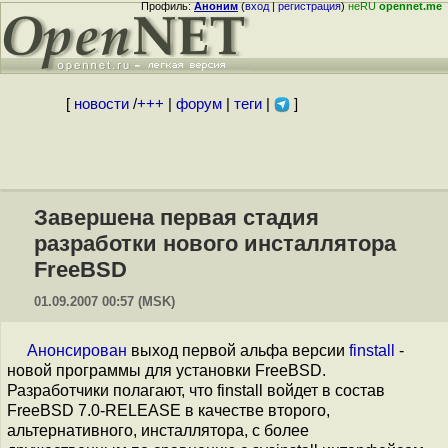
Профиль:
Аноним
(
вход
|
регистрация
)
неRU
opennet.me
[
новости
/
+++
|
форум
|
теги
|
]
Завершена первая стадия
разработки нового инсталлятора
FreeBSD
01.09.2007 00:57 (MSK)
Анонсирован
выход первой альфа версии
finstall
-
новой программы для установки FreeBSD.
Разработчики полагают, что finstall войдет в состав
FreeBSD 7.0-RELEASE в качестве второго,
альтернативного, инсталлятора, с более