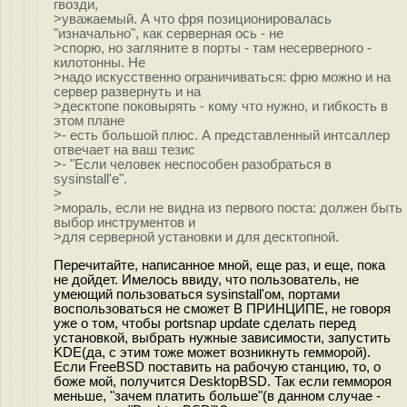
гвозди,
>уважаемый. А что фря позиционировалась
"изначально", как серверная ось - не
>спорю, но загляните в порты - там несерверного -
килотонны. Не
>надо искусственно ограничиваться: фрю можно и на
сервер развернуть и на
>десктопе поковырять - кому что нужно, и гибкость в
этом плане
>- есть большой плюс. А представленный интсаллер
отвечает на ваш тезис
>- "Если человек неспособен разобраться в
sysinstall'е".
>
>мораль, если не видна из первого поста: должен быть
выбор инструментов и
>для серверной установки и для десктопной.
Перечитайте, написанное мной, еще раз, и еще, пока
не дойдет. Имелось ввиду, что пользователь, не
умеющий пользоваться sysinstall'ом, портами
воспользоваться не сможет В ПРИНЦИПЕ, не говоря
уже о том, чтобы portsnap update сделать перед
установкой, выбрать нужные зависимости, запустить
KDE(да, с этим тоже может возникнуть гемморой).
Если FreeBSD поставить на рабочую станцию, то, о
боже мой, получится DesktopBSD. Так если геммороя
меньше, "зачем платить больше"(в данном случае -