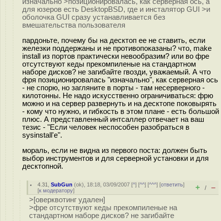
изначально >позиционировалась, как серверная ось, а
для юзеров есть DesktopBSD, где и инсталятор GUI >и
оболочка GUI сразу устанавливается без
вмешательства пользователя
пардоньте, почему бы на десктоп ее не ставить, если
железки поддержаны и не противопоказаны? что, make
install из портов практически невообразим? или во фре
отсутствуют кеды прекомпиленые на стандартном
наборе дисков? не загибайте гвозди, уважаемый. А что
фря позиционировалась "изначально", как серверная ось
- не спорю, но загляните в порты - там несерверного -
килотонны. Не надо искусственно ограничиваться: фрю
можно и на сервер развернуть и на десктопе поковырять
- кому что нужно, и гибкость в этом плане - есть большой
плюс. А представленный интсаллер отвечает на ваш
тезис - "Если человек неспособен разобраться в
sysinstall'е".
мораль, если не видна из первого поста: должен быть
выбор инструментов и для серверной установки и для
десктопной.
4.31
,
SubGun
(
ok
), 18:18, 03/09/2007 [
^
] [
^^
] [
^^^
] [
ответить
]
+
–
/
[
к модератору
]
>[оверквотинг удален]
>фре отсутствуют кеды прекомпиленые на
стандартном наборе дисков? не загибайте