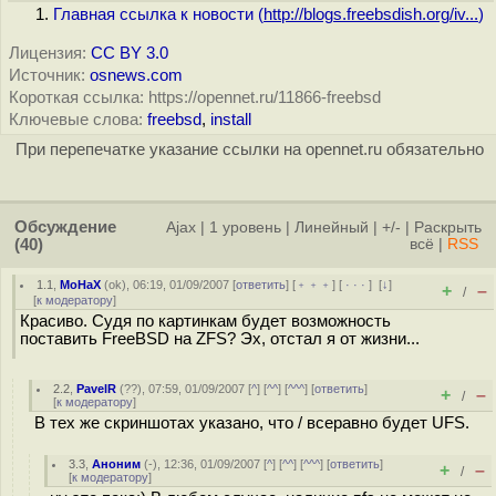
Главная ссылка к новости (
http://blogs.freebsdish.org/iv...
)
Лицензия:
CC BY 3.0
Источник:
osnews.com
Короткая ссылка: https://opennet.ru/11866-freebsd
Ключевые слова:
freebsd
,
install
При перепечатке указание ссылки на opennet.ru обязательно
Обсуждение
Ajax
|
1 уровень
|
Линейный
|
+/-
|
Раскрыть
(40)
всё
|
RSS
1.1
,
MoHaX
(
ok
), 06:19, 01/09/2007 [
ответить
] [
﹢﹢﹢
] [
· · ·
]
[
↓
]
+
–
/
[
к модератору
]
Красиво. Судя по картинкам будет возможность
поставить FreeBSD на ZFS? Эх, отстал я от жизни...
2.2
,
PavelR
(
??
), 07:59, 01/09/2007 [
^
] [
^^
] [
^^^
] [
ответить
]
+
–
/
[
к модератору
]
В тех же скриншотах указано, что / всеравно будет UFS.
3.3
,
Аноним
(
-
), 12:36, 01/09/2007 [
^
] [
^^
] [
^^^
] [
ответить
]
+
–
/
[
к модератору
]