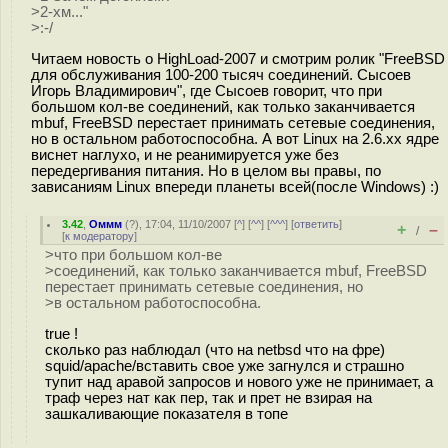
>2-хм..."
>:-/
Читаем новость о HighLoad-2007 и смотрим ролик "FreeBSD
для обслуживания 100-200 тысяч соединений. Сысоев
Игорь Владимирович", где Сысоев говорит, что при
большом кол-ве соединений, как только заканчивается
mbuf, FreeBSD перестает принимать сетевые соединения,
но в остальном работоспособна. А вот Linux на 2.6.xx ядре
виснет наглухо, и не реанимируется уже без
передергивания питания. Но в целом вы правы, по
зависаниям Linux впереди планеты всей(после Windows) :)
3.42
,
Оммм
(
?
), 17:04, 11/10/2007 [
^
] [
^^
] [
^^^
] [
ответить
]
+
–
/
[
к модератору
]
>что при большом кол-ве
>соединений, как только заканчивается mbuf, FreeBSD
перестает принимать сетевые соединения, но
>в остальном работоспособна.
true !
сколько раз наблюдал (что на netbsd что на фре)
squid/apache/вставить свое уже загнулся и страшно
тупит над аравой запросов и нового уже не принимает, а
траф через нат как пер, так и прет не взирая на
зашкаливающие показателя в топе