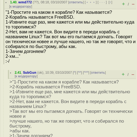
1.40
,
wmd772
(
??
), 08:18, 03/10/2007 [
ответить
] [
﹢﹢﹢
] [
· · ·
]
[
↑
]
+
–
/
[
к модератору
]
"1-Простите на каком я корабле? Как называется?
2-Корабль называется FreeBSD.
1-Извните еще раз, мне кажется или мы действительно куда
то торопимся?
2-Нет, вам не кажется. Вон видите в переди корабль с
названием Linux? Так вот мы его пытаемся догнать. Говорят
он технически новее и лучше нашего, но так же говорят, что и
собирался по быстрому, абы как.
1-Зачем догоняем?
2-хм..."
:-/
2.41
,
SubGun
(
ok
), 10:39, 03/10/2007 [
^
] [
^^
] [
^^^
] [
ответить
]
+
–
/
[
к модератору
]
>"1-Простите на каком я корабле? Как называется?
>2-Корабль называется FreeBSD.
>1-Извните еще раз, мне кажется или мы действительно
куда то торопимся?
>2-Нет, вам не кажется. Вон видите в переди корабль с
названием Linux?
>Так вот мы его пытаемся догнать. Говорят он технически
новее и
>лучше нашего, но так же говорят, что и собирался по
быстрому,
>абы как.
>1-Зачем догоняем?