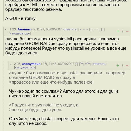
перейдя к HTML, а вместо программы man использовать
браузер текстового режима.
А GUI - в топку.
1.23
,
Аноним
(
-
), 11:27, 03/09/2007 [
ответить
] [
﹢﹢﹢
] [
· · ·
]
[
↓
]
+
–
/
[
к модератору
]
лучше бы возможности sysinstall расширили - например
создание GEOM RAIDов сразу в процессе или еще что-
нибудь полезное! Радует что sysinstall не уходит, а все еще
будет доступен.
2.25
,
anonymous
(
??
), 11:43, 03/09/2007 [
^
] [
^^
] [
^^^
] [
ответить
]
+
–
/
[
к модератору
]
>лучше бы возможности sysinstall расширили - например
создание GEOM RAIDов сразу в
>процессе или еще что-нибудь полезное!
Чукча ходил по ссылкам? Автор для этого и для gui и
писал новый инсталлятор.
>Радует что sysinstall не уходит, а
>все еще будет доступен.
Он уйдет, когда finstall созреет для замены. Боюсь это
случится не скоро.