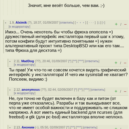
Значит, мне везёт больше, чем вам. ;-)
1.9
,
Alximik
(
?
), 18:37, 01/09/2007 [
ответить
] [
﹢﹢﹢
] [
· · ·
]
[
↓
] [
↑
]
+
–
/
[
к модератору
]
Имхо... Очень нехотель бы чтобы фрюха опопсела =)
дружественый интерфейс инсталятора первый шаг к этому,
потом конфиги будут интуитивно понятными =) нужен
альтернативный проэкт типа DesktopBSD или как его там....
типа Фрюха для десктопа =)
2.11
,
MadDog
(
??
), 20:46, 01/09/2007 [
^
] [
^^
] [
^^^
] [
ответить
]
+
–
/
[
к модератору
]
Ты прав! Уж что-то не совсем хочется видеть графический
интерфейс у инсталлятора! И чего им sysinstall не хватает?
Попсеем, видимо :)
2.12
,
anonymous
(
??
), 02:44, 02/09/2007 [
^
] [
^^
] [
^^^
] [
ответить
]
+
–
/
[
к модератору
]
Не, гуи точно не будет включен в базу как и питон (от
перла уже отказались). Разрабы и так выкидывают все,
что не имеет особой важности и поддерживать не слишком
напряжно. А вот иметь единый backend для ncurses (для
freebsd) и gtk (для pc-bsd) инсталлятора вполне неплохо.
2.13
,
Аноним
(
-
), 05:50, 02/09/2007 [
^
] [
^^
] [
^^^
] [
ответить
]
+
–