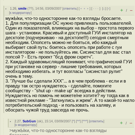
1.26
,
smile
(
??
), 14:56, 03/09/2007 [
ответить
] [
﹢﹢﹢
] [
· · ·
]
[
↓
] [
↑
]
+
–
/
[
к модератору
]
мужЫки, что-то односторонне как-то взгляды бросаете.
1. Для популяризации ОС нужно привлекать пользователей.
Один из показателей, влияющих на выбор - простота первого
шага - установки. Красивый и доступный ГУИ инсталятор на
десктопе (подчеркиваю - на десктопе!!!) сегодня смертным
необходим. Опопсеть можно не бояться, ибо каждый
выбирает свой путь: боитесь опопсеть при работе с гуи
инсталятором - не пользуйтесь им. Сисинстал для вас стал
попсой ? - Есть проект "бсд фром скретч".
2. Каждый здравомыслящий понимает, что графический ГУИ
при установке на сервер - лишние требования, которых
необходимо избегать. и тут возгласы "сисинстал рулит"
очень в тему.
3. "Лучше бы сделали ХХХ"... а в чем проблема - если и в
правду так остро нуждаетесь - сделайте, помогите
сообществу - "shut up - make up" всегджа в действии.
Нуждаетесь но помочь не можете/не хотите? ну тогда как в
известной рекламе - "Заткнулись и жрем". А то какой-то нагло
потребительский подход - и пользовать на халяву, и
обосрать чужой труд завсегда не прочь.
2.27
,
SubGun
(
ok
), 15:14, 03/09/2007 [
^
] [
^^
] [
^^^
] [
ответить
]
+
–
/
[
к модератору
]
>мужЫки, что-то односторонне как-то взгляды