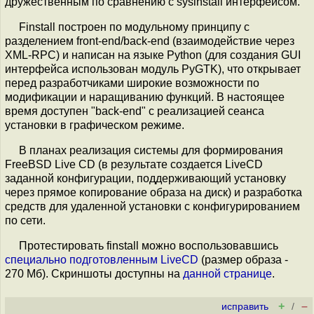
дружественным по сравнению с sysinstall интерфейсом.
Finstall построен по модульному принципу с
разделением front-end/back-end (взаимодействие через
XML-RPC) и написан на языке Python (для создания GUI
интерфейса использован модуль PyGTK), что открывает
перед разработчиками широкие возможности по
модификации и наращиванию функций. В настоящее
время доступен "back-end" с реализацией сеанса
установки в графическом режиме.
В планах реализация системы для формирования
FreeBSD Live CD (в результате создается LiveCD
заданной конфигурации, поддерживающий установку
через прямое копирование образа на диск) и разработка
средств для удаленной установки с конфигурированием
по сети.
Протестировать finstall можно воспользовавшись
специально подготовленным LiveCD
(размер образа -
270 Мб). Скриншоты доступны на
данной странице
.
+
–
исправить
/