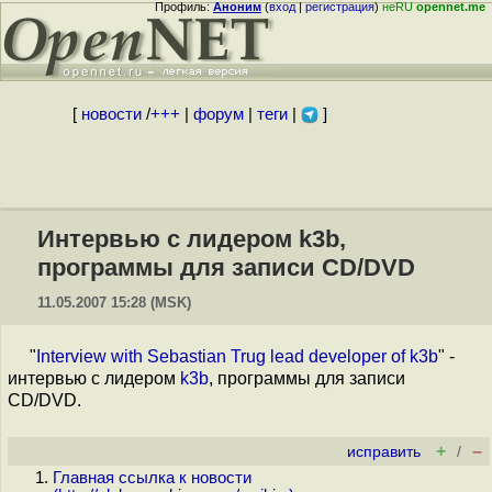
Профиль:
Аноним
(
вход
|
регистрация
)
неRU
opennet.me
[
новости
/
+++
|
форум
|
теги
|
]
Интервью с лидером k3b,
программы для записи CD/DVD
11.05.2007 15:28 (MSK)
"
Interview with Sebastian Trug lead developer of k3b
" -
интервью с лидером
k3b
, программы для записи
CD/DVD.
+
–
исправить
/
Главная ссылка к новости