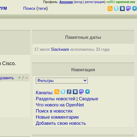
Профиль:
Аноним
(
вход
|
регистрация
)
неRU
opennet.me
РУМ
Поиск
(
теги
)
Памятные даты
17 июля
Slackware
исполнилось 33 года
 Cisco.
Навигация
+
–
править
/
Каналы:
Разделы новостей
|
Сводные
Что нового на OpenNet
Поиск в новостях
Новые комментарии
Добавить свою новость