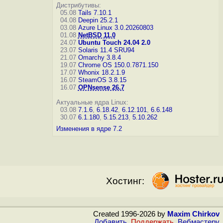
Дистрибутивы:
05.08
Tails 7.10.1
04.08
Deepin 25.2.1
03.08
Azure Linux 3.0.20260803
01.08
NetBSD 11.0
24.07
Ubuntu Touch 24.04 2.0
23.07
Solaris 11.4 SRU94
21.07
Omarchy 3.8.4
19.07
Chrome OS 150.0.7871.150
17.07
Whonix 18.2.1.9
16.07
SteamOS 3.8.15
16.07
OPNsense 26.7
Актуальные ядра Linux:
03.08
7.1.6
,
6.18.42
,
6.12.101
,
6.6.148
30.07
6.1.180
,
5.15.213
,
5.10.262
Изменения в ядре 7.2
Хостинг:
Created 1996-2026 by
Maxim Chirkov
Добавить
,
Поддержать
,
Вебмастеру