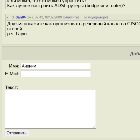
Или может, что-то можно упростить?
Как лучше настроить ADSL-рутеры (bridge или router)?
3
,
dan84
(
ok
), 07:43, 02/02/2009 [
ответить
]
[
к модератору
]
Друзья покажите как организовать резервный канал на CISC
второй.
p.s. Гарю....
Доба
Имя:
E-Mail:
Текст: