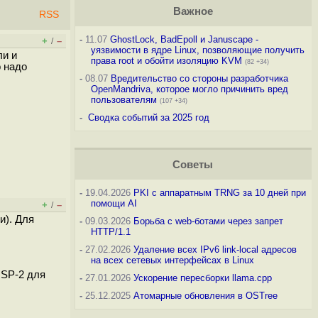
Важное
RSS
-
11.07
GhostLock, BadEpoll и Januscape -
+
–
/
уязвимости в ядре Linux, позволяющие получить
ли и
права root и обойти изоляцию KVM
(82 +34)
о надо
-
08.07
Вредительство со стороны разработчика
OpenMandriva, которое могло причинить вред
пользователям
(107 +34)
-
Сводка событий за 2025 год
Советы
-
19.04.2026
PKI с аппаратным TRNG за 10 дней при
помощи AI
+
–
/
и). Для
-
09.03.2026
Борьба с web-ботами через запрет
HTTP/1.1
-
27.02.2026
Удаление всех IPv6 link-local адресов
на всех сетевых интерфейсах в Linux
ISP-2 для
-
27.01.2026
Ускорение пересборки llama.cpp
-
25.12.2025
Атомарные обновления в OSTree