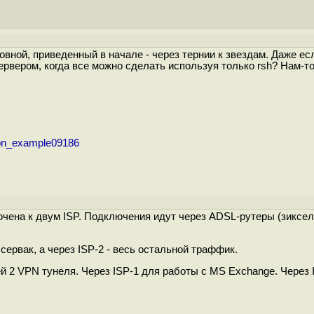
вной, приведенный в начале - через тернии к звездам. Даже ес
сервером, когда все можно сделать используя только rsh? Нам-т
tion_example09186
чена к двум ISP. Подключения идут через ADSL-рутеры (зиксел
сервак, а через ISP-2 - весь остальной траффик.
 2 VPN тунеля. Через ISP-1 для работы с MS Exchange. Через 