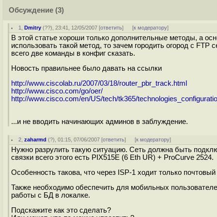
Обсуждение
(3)
1
,
Dmitry
(
??
), 23:41, 12/05/2007 [
ответить
]
[
к модератору
]
В этой статье хороши только дополнительные методы, а осно
использовать такой метод, то зачем городить огород с FTP 
всего две команды в конфиг сказать.
Новость правильнее было давать на ссылки
http://www.ciscolab.ru/2007/03/18/router_pbr_track.html
http://www.cisco.com/go/oer/
http://www.cisco.com/en/US/tech/tk365/technologies_configura
...и не вводить начинающих админов в заблуждение.
2
,
zaharmd
(
?
), 01:15, 07/06/2007 [
ответить
]
[
к модератору
]
Нужно разрулить такую ситуацию. Сеть должна быть подклю
связки всего этого есть PIX515E (6 Eth UR) + ProCurve 2524.
Особенность такова, что через ISP-1 ходит только почтовый 
Также необходимо обеспечить для мобильных пользователей
работы с БД в локалке.
Подскажите как это сделать?