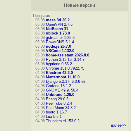
Новые версии
Программы:
06.08
mesa 3d 26.2
05.08
OpenVPN 2.7.6
05.08
NetBeans 31
05.08
ublock 1.73.0
05.08
gstreamer 1.28.6
05.08
PowerDNS 5.1.4
05.08
node.js 26.7.0
05.08
VSCode 1.132.0
05.08
home-assistant 2026.8.0
05.08
Python 3.13.15, 3.14.7
05.08
hyprland 0.56.2
05.08
Chrome 151.0.7922.75
04.08
Electron 43.3.0
04.08
Mattermost 11.10.0
04.08
Django 5.2.17, 6.0.8
vln
04.08
Grafana 13.1.2
04.08
GNOME 49.9, 50.4
04.08
Unbound 1.26.0
04.08
Erlang 29.0.5
04.08
PeerTube 8.2.4
04.08
Pale Moon 34.3.2
04.08
bootc 1.16.7
04.08
Lua 5.5.1
04.08
Thunderbird 153.0.2
далее>>