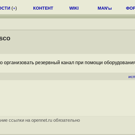
ОСТИ
(
+
)
КОНТЕНТ
WIKI
MAN'ы
ФО
sco
о организовать резервный канал при помощи оборудования
ис
ние ссылки на opennet.ru обязательно