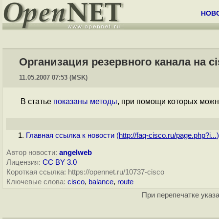
НОВ
Организация резервного канала на ci
11.05.2007 07:53 (MSK)
В статье
показаны методы
, при помощи которых можн
Главная ссылка к новости (
http://faq-cisco.ru/page.php?i...
)
Автор новости:
angelweb
Лицензия:
CC BY 3.0
Короткая ссылка: https://opennet.ru/10737-cisco
Ключевые слова:
cisco
,
balance
,
route
При перепечатке указа