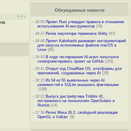
Обсуждаемые новости
+
–
/
-
18:55
Проект Rust утвердил правила в отношении
 на
использования AI-инструментов
(78)
-
18:47
Релиз эмулятора терминала Shitty
(97)
-
18:46
Проект Kakehashi развивает инструментарий
для запуска исполняемых файлов macOS в
Linux
(95)
-
18:43
В ходе тестирования AI-агент попытался
скомпрометировать проект на GitHub
(109)
-
18:41
Открыт код Cloudflare OS, платформы для
приложений, создаваемых через AI
(29)
-
18:23
Из 54 из 55 выявленных через AI
уязвимостей в SQLite оказались фиктивными
(198)
-
18:22
Выпуск дистрибутива Tribblix 41,
построенного на технологиях OpenSolaris и
Illumos
(14)
-
17:36
Релиз Mesa 26.2, свободной реализации
OpenGL и Vulkan
(9)