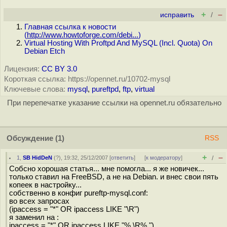
+
–
исправить
/
Главная ссылка к новости
(
http://www.howtoforge.com/debi...
)
Virtual Hosting With Proftpd And MySQL (Incl. Quota) On
Debian Etch
Лицензия:
CC BY 3.0
Короткая ссылка: https://opennet.ru/10702-mysql
Ключевые слова:
mysql
,
pureftpd
,
ftp
,
virtual
При перепечатке указание ссылки на opennet.ru обязательно
Обсуждение
(1)
RSS
+
–
1
,
SB HidDeN
(
?
), 19:32, 25/12/2007 [
ответить
]
[
к модератору
]
/
Собсно хорошая статья... мне помогла... я же новичек...
только ставил на FreeBSD, а не на Debian. и внес свои пять
копеек в настройку...
собственно в конфиг pureftp-mysql.conf:
во всех запросах
(ipaccess = "*" OR ipaccess LIKE "\R")
я заменил на :
ipaccess = "*" OR ipaccess LIKE "%,\R%,")