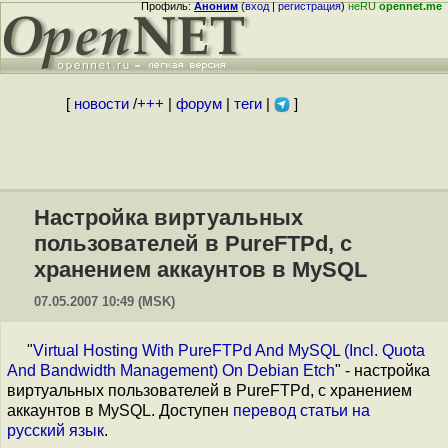
Профиль:
Аноним
(
вход
|
регистрация
)
неRU
opennet.me
[
новости
/
+++
|
форум
|
теги
|
]
Настройка виртуальных
пользователей в PureFTPd, с
хранением аккаунтов в MySQL
07.05.2007 10:49 (MSK)
"
Virtual Hosting With PureFTPd And MySQL (Incl. Quota
And Bandwidth Management) On Debian Etch
" - настройка
виртуальных пользователей в PureFTPd, с хранением
аккаунтов в MySQL. Доступен
перевод статьи на
русский язык
.