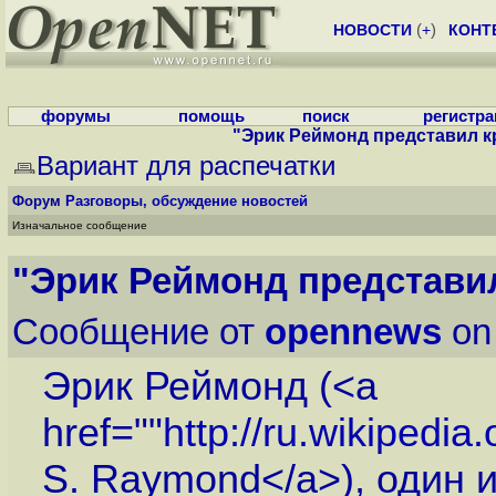
НОВОСТИ
(
+
)
КОНТ
форумы
помощь
поиск
регистр
"Эрик Реймонд представил кр
Вариант для распечатки
Форум
Разговоры, обсуждение новостей
Изначальное сообщение
"Эрик Реймонд представил
Сообщение от
opennews
on
Эрик Реймонд (<a
href=""
http://ru.wikiped
S. Raymond</a>), один и