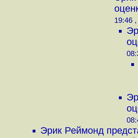
оценк
19:46 
Эр
оц
08:
Эр
оц
08:
Эрик Реймонд предст