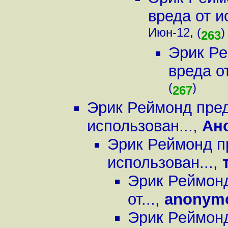
вреда от и
Июн-12, (
)
263
Эрик Ре
вреда о
(
)
267
Эрик Реймонд пред
использован...
,
Ан
Эрик Реймонд п
использован...
,
Эрик Реймонд
от...
,
anonym
Эрик Реймонд