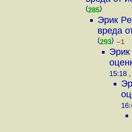
(
)
285
Эрик Ре
вреда о
(
)
–1
293
Эрик
оценк
15:18 ,
Эр
оц
16: