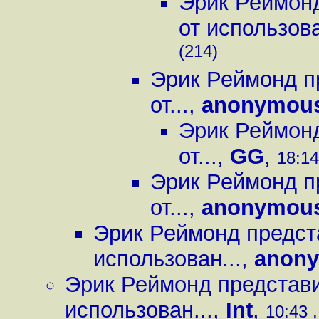
Эрик Реймонд
от использова
(214)
Эрик Реймонд п
от...
,
anonymou
Эрик Реймонд
от...
,
GG
,
18:14
Эрик Реймонд п
от...
,
anonymou
Эрик Реймонд предст
использован...
,
anon
Эрик Реймонд представи
использован...
,
Int
,
10:43 