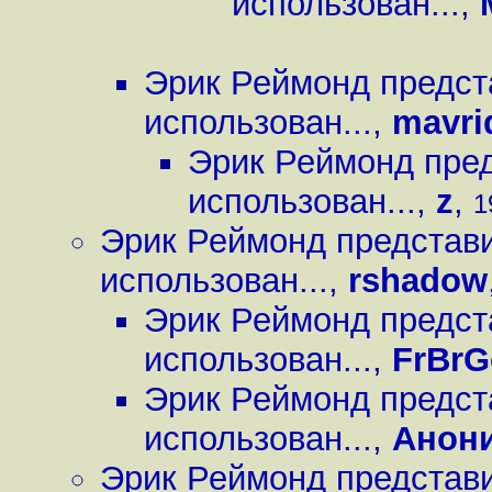
использован...
,
Эрик Реймонд предст
использован...
,
mavri
Эрик Реймонд пред
использован...
,
z
,
1
Эрик Реймонд представи
использован...
,
rshadow
Эрик Реймонд предст
использован...
,
FrBrG
Эрик Реймонд предст
использован...
,
Анон
Эрик Реймонд представи