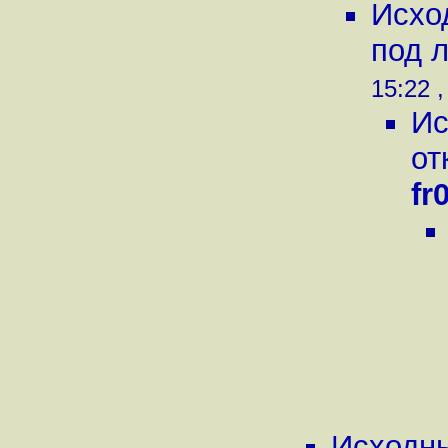
Исхо
под 
15:22 ,
Ис
от
fr
Исходны