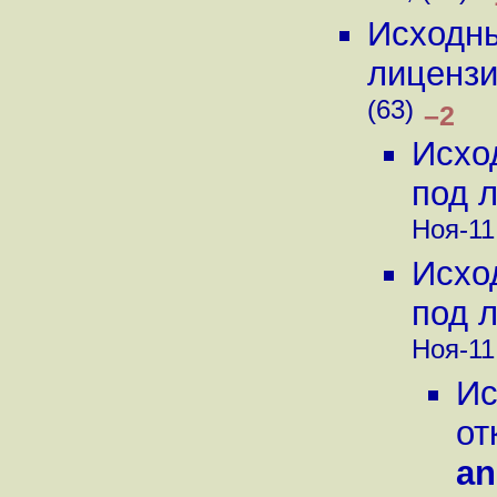
Исходны
лиценз
(63)
–2
Исхо
под 
Ноя-11,
Исхо
под 
Ноя-11,
Ис
от
a