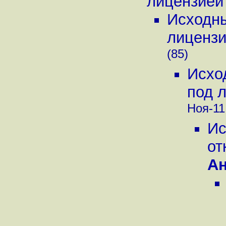
лицензией
Исходны
лиценз
(85)
Исхо
под 
Ноя-11,
Ис
от
А