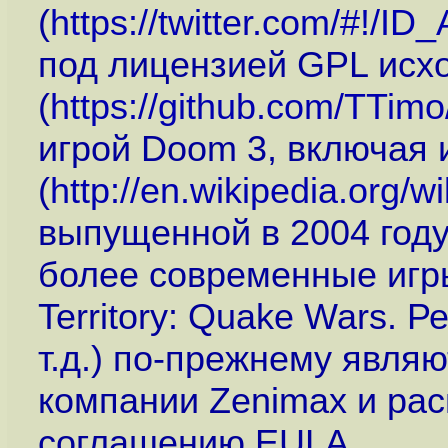
(
https://twitter.com/#!
под лицензией GPL исх
(
https://github.com/TTim
игрой Doom 3, включая и
(
http://en.wikipedia.org/w
выпущенной в 2004 году,
более современные игры
Territory: Quake Wars. Р
т.д.) по-прежнему явля
компании Zenimax и ра
соглашению EULA.