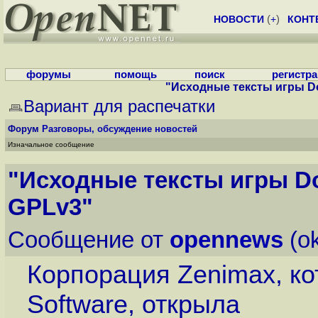
НОВОСТИ
(
+
)
КОНТ
форумы
помощь
поиск
регистр
"Исходные тексты игры D
Вариант для распечатки
Форум
Разговоры, обсуждение новостей
Изначальное сообщение
"Исходные тексты игры D
GPLv3"
Сообщение от
opennews
(ok
Корпорация Zenimax, ко
Software, открыла