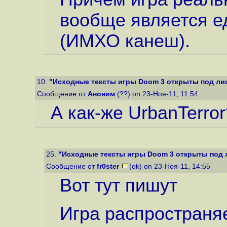
вообще является е
(ИМХО канеш).
10.
"Исходные тексты игры Doom 3 открыты под ли
Сообщение от
Аноним
(??) on 23-Ноя-11, 11:54
А как-же UrbanTerror
25.
"Исходные тексты игры Doom 3 открыты под 
Сообщение от
fr0ster
(ok) on 23-Ноя-11, 14:55
Вот тут пишут
Игра распространяе