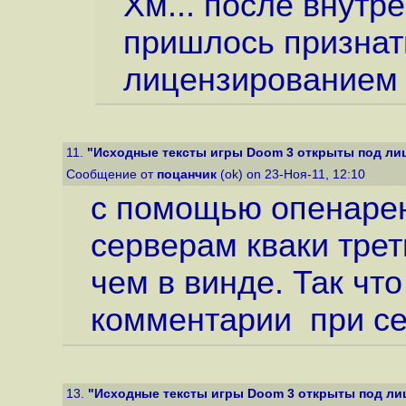
Хм... после внутр
пришлось признать
лицензированием у
11.
"Исходные тексты игры Doom 3 открыты под ли
Сообщение от
поцанчик
(ok) on 23-Ноя-11, 12:10
с помощью опенарен
серверам кваки трет
чем в винде. Так чт
комментарии при се
13.
"Исходные тексты игры Doom 3 открыты под ли