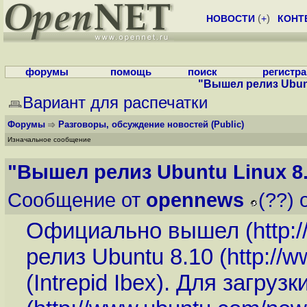
НОВОСТИ
(
+
)
КОНТ
форумы
помощь
поиск
регистр
"Вышел релиз Ubunt
Вариант для распечатки
Форумы
Разговоры, обсуждение новостей
(Public)
Изначальное сообщение
"Вышел релиз Ubuntu Linux 8
Сообщение от
opennews
(??) 
Официально вышел (
http:
релиз Ubuntu 8.10 (
http://
(Intrepid Ibex). Для загру