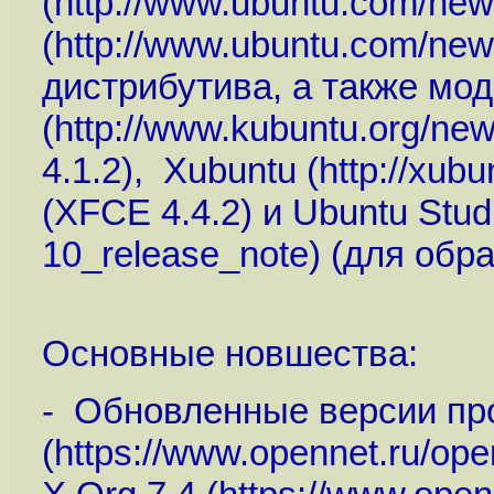
(
http://www.ubuntu.com/new
(
http://www.ubuntu.com/new
дистрибутива, а также мо
(
http://www.kubuntu.org/new
4.1.2), Xubuntu (
http://xubu
(XFCE 4.4.2) и Ubuntu Studi
10_release_note
) (для обр
Основные новшества:
- Обновленные версии про
(
https://www.opennet.ru/op