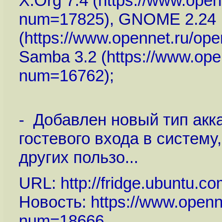
X.Org 7.4 (
https://www.open
num=17825
), GNOME 2.24
(
https://www.opennet.ru/op
Samba 3.2 (
https://www.ope
num=16762
);
- Добавлен новый тип акка
гостевого входа в систему
других пользо...
URL:
http://fridge.ubuntu.c
Новость:
https://www.openn
num=18666