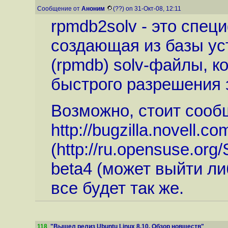
Сообщение от
Аноним
(??) on 31-Окт-08, 12:11
rpmdb2solv - это спец
создающая из базы ус
(rpmdb) solv-файлы, к
быстрого разрешения 
Возможно, стоит сообщ
http://bugzilla.novell.co
(
http://ru.opensuse.org
beta4 (может выйти ли
все будет так же.
118
.
"Вышел релиз Ubuntu Linux 8.10. Обзор новшеств"