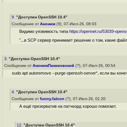
9.
"Доступен OpenSSH 10.4"
Сообщение от
Аноним
(9), 07-Июл-26, 08:03
Видимо уязвимость типа
https://opennet.ru/53039-open
"...в SCP сервер принимает решение о том, какие фай
3.
"Доступен OpenSSH 10.4"
Сообщение от
АнонимПаниковский
(?), 07-Июл-26, 00:54
sudo apt autoremove --purge openssh-server*, если вы кон
4.
"Доступен OpenSSH 10.4"
Сообщение от
funny.falcon
(?), 07-Июл-26, 01:20
А ещё презерватив на патчкорд хорошо помогает.
12.
"Доступен OpenSSH 10.4"