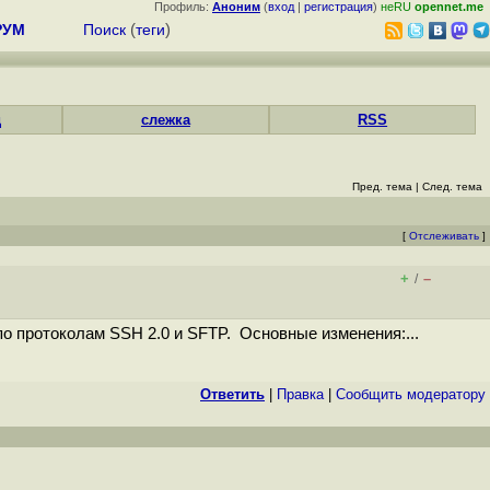
Профиль:
Аноним
(
вход
|
регистрация
)
неRU
opennet.me
РУМ
Поиск
(
теги
)
д
слежка
RSS
Пред. тема
|
След. тема
[
Отслеживать
]
+
–
/
о протоколам SSH 2.0 и SFTP. Основные изменения:...
Ответить
|
Правка
|
Cообщить модератору