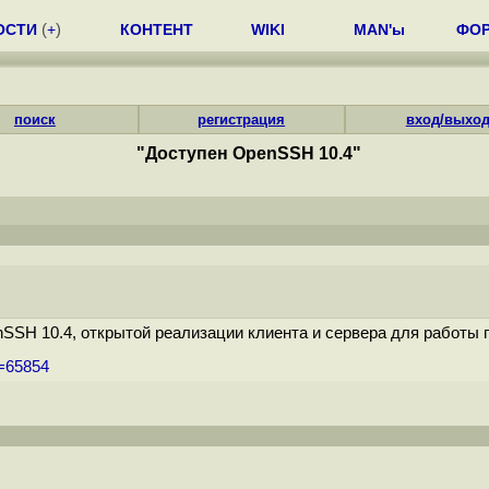
ОСТИ
(
+
)
КОНТЕНТ
WIKI
MAN'ы
ФО
поиск
регистрация
вход/выхо
"Доступен OpenSSH 10.4"
SSH 10.4, открытой реализации клиента и сервера для работы п
m=65854