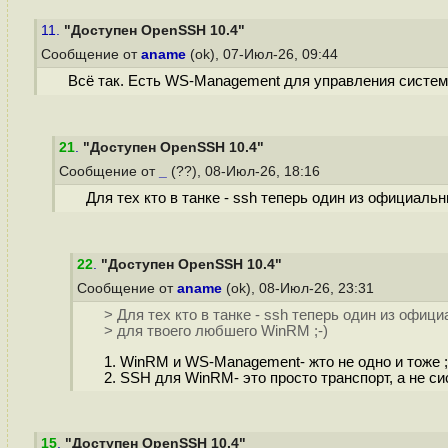
11.
"Доступен OpenSSH 10.4"
Сообщение от
aname
(ok), 07-Июл-26, 09:44
Всё так. Есть WS-Management для управления систем
21
.
"Доступен OpenSSH 10.4"
Сообщение от
_
(??), 08-Июл-26, 18:16
Для тех кто в танке - ssh теперь один из официаль
22
.
"Доступен OpenSSH 10.4"
Сообщение от
aname
(ok), 08-Июл-26, 23:31
> Для тех кто в танке - ssh теперь один из офиц
> для твоего любшего WinRM ;-)
1. WinRM и WS-Management- жто не одно и тоже ;
2. SSH для WinRM- это просто транспорт, а не си
15
.
"Доступен OpenSSH 10.4"