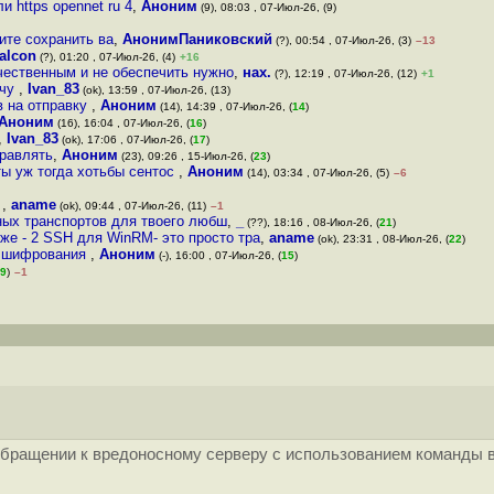
и https opennet ru 4
,
Аноним
(9), 08:03 , 07-Июл-26, (9)
тите сохранить ва
,
АнонимПаниковский
(?), 00:54 , 07-Июл-26, (3)
–13
falcon
(?), 01:20 , 07-Июл-26, (4)
+16
чественным и не обеспечить нужно
,
нах.
(?), 12:19 , 07-Июл-26, (12)
+1
ачу
,
Ivan_83
(ok), 13:59 , 07-Июл-26, (13)
в на отправку
,
Аноним
(14), 14:39 , 07-Июл-26, (
14
)
Аноним
(16), 16:04 , 07-Июл-26, (
16
)
,
Ivan_83
(ok), 17:06 , 07-Июл-26, (
17
)
правлять
,
Аноним
(23), 09:26 , 15-Июл-26, (
23
)
ты уж тогда хотьбы сентос
,
Аноним
(14), 03:34 , 07-Июл-26, (5)
–6
и
,
aname
(ok), 09:44 , 07-Июл-26, (11)
–1
ьных транспортов для твоего любш
,
_
(??), 18:16 , 08-Июл-26, (
21
)
же - 2 SSH для WinRM- это просто тра
,
aname
(ok), 23:31 , 08-Июл-26, (
22
)
го шифрования
,
Аноним
(-), 16:00 , 07-Июл-26, (
15
)
9
)
–1
бращении к вредоносному серверу с использованием команды в фо