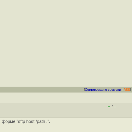
[
Сортировка по времени
|
RSS
]
+
–
/
рме "sftp host:/path .".