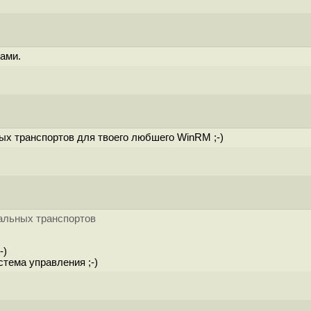
ами.
ных транспортов для твоего любшего WinRM ;-)
иальных транспортов
-)
стема управления ;-)