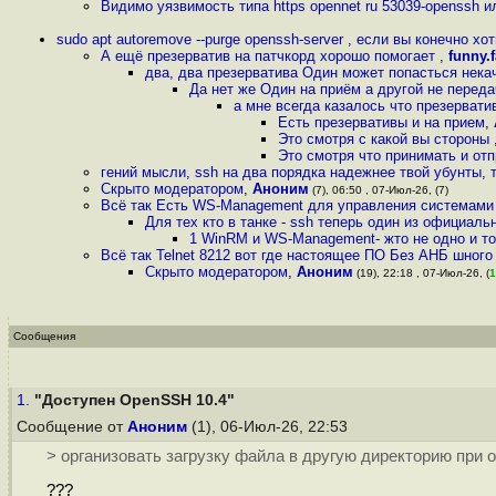
Видимо уязвимость типа https opennet ru 53039-openssh ил
sudo apt autoremove --purge openssh-server , если вы конечно хо
А ещё презерватив на патчкорд хорошо помогает
,
funny.
два, два презерватива Один может попасться нека
Да нет же Один на приём а другой не перед
а мне всегда казалось что презервати
Есть презервативы и на прием
,
Это смотря с какой вы стороны
Это смотря что принимать и от
гений мысли, ssh на два порядка надежнее твой убунты, 
Скрыто модератором
,
Аноним
(7), 06:50 , 07-Июл-26, (7)
Всё так Есть WS-Management для управления системам
Для тех кто в танке - ssh теперь один из официал
1 WinRM и WS-Management- жто не одно и то
Всё так Telnet 8212 вот где настоящее ПО Без АНБ шно
Скрыто модератором
,
Аноним
(19), 22:18 , 07-Июл-26, (
1
Сообщения
1.
"Доступен OpenSSH 10.4"
Сообщение от
Аноним
(1), 06-Июл-26, 22:53
> организовать загрузку файла в другую директорию при о
???