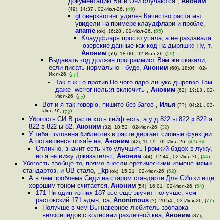
документацию Баги Они случаются
,
Аноним
(49), 14:37 , 02-Июл-26, (
49
)
gt оверквотинг удален Качество раста мы
увидели на примере клаудфлари и пробле
,
aname
(ok), 16:28 , 02-Июл-26, (
55
)
Клаудфларя просто упала, а не раздавала
юзерские данные как код на дыряшке Ну, т
,
Аноним
(59), 18:00 , 02-Июл-26, (
59
)
Выдавать код должен программист Вам же сказали,
если писать нормально - буде
,
Аноним
(60), 18:06 , 02-
Июл-26, (
)
60
Так я ж не против Но чего ядро линукс дырявое Там
даже -werror нельзя включить
,
Аноним
(62), 19:13 , 02-
Июл-26, (
)
62
Вот и я так говорю, пишите без багов
,
Илья
(??), 04:21 , 03-
Июл-26, (
)
72
Убогость СИ В расте хоть сейф есть, а у д 822 ы 822 р 822 я
822 в 822 ы 82
,
Аноним
(32), 10:52 , 02-Июл-26, (
32
)
У тебя половина библиотек в расте дёргает сишные функции
А оставшиеся unsafe на
,
Аноним
(42), 11:59 , 02-Июл-26, (
42
)
+4
Отлично, значит есть что улучшить Громкий бздох в лужу,
но я не вижу доказательс
,
Аноним
(44), 12:44 , 02-Июл-26, (
44
)
Убогость вообще то, прямо внесли еретическими изменениями
стандартов, и UB стало
,
_kp
(ok), 15:21 , 02-Июл-26, (
52
)
А в чем проблема Сиди на старом стандарте Для СИшки еще
хорошим тоном считается
,
Аноним
(54), 16:01 , 02-Июл-26, (
54
)
171 Ни один из них 187 всё-ещё звучит получше, чем
растовский 171 адын, са
,
Anonimous
(?), 20:54 , 03-Июл-26, (
77
)
Получше в чем Вы наверное любитель зоопарка
велосипедов с колесами различной ква
,
Аноним
(87),