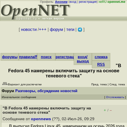
Профиль:
Аноним
(
вход
|
регистрация
)
неRU
opennet.me
[
новости
/
+++
|
форум
|
теги
|
]
форумы
правила/FAQ
поиск
регистрация
вход/
слежка
выход
RSS
"В
Fedora 45 намерены включить защиту на основе
теневого стека"
Вариант для распечатки
Пред. тема
|
След. тема
Форум
Разговоры, обсуждение новостей
Изначальное сообщение
[
Отслеживать
]
"В Fedora 45 намерены включить защиту на
+
–
/
основе теневого стека"
Сообщение от
opennews
(??), 02-Июл-26, 09:29
В выпуске Fedora Linux 45, намеченном на осень 2026 года,