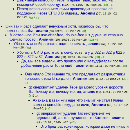
дык - illegal instruction тебе, и привет ишь, захотел, на
немодной своей коре ду
,
нах.
(?), 14:07 , 02-Июл-26, (
48
)
–1
Перед использованием фичи происходит проверка её
поддержки через CPUID В общем,
,
Аноним
(56), 17:10 , 02-
Июл-26, (
)
56
+1
Они так и раст сделают ненужным хотя, казалось бы, что
поменялось бы
,
aname
(ok), 09:50 , 02-Июл-26, (
8
)
А остальное Или use-after-free, double-free и т д уже не страшно
Сейчас просто
,
Аноним
(10), 10:08 , 02-Июл-26, (
12
)
+1
Убогость ансейфа раста, надо понимать
,
aname
(ok), 10:22 , 02-
Июл-26, (
)
20
Убогость СИ В расте хоть сейф есть, а у д 822 ы 822 р 822 я
822 в 822 ы 82
,
Аноним
(30), 10:51 , 02-Июл-26, (
30
)
–1
Да, мы все видели, что произошло с клаудфларяй после
добавления раста То ли ещё
,
aname
(ok), 11:11 , 02-Июл-26, (
35
)
Оно упало Это именно то, что предлагают разработчики
теневого стека В когда он
,
Аноним
(39), 11:32 , 02-Июл-26, (
39
)
+1
gt оверквотинг удален Тебе до моего уровня дорости
бы Почему же, почему же, uu
,
aname
(ok), 11:54 , 02-Июл-26,
(
)
41
–3
Ахахаха Давай жги еще Что значит не стал Планы
замены coreutils никуда не исче
,
Аноним
(43), 12:17 , 02-
Июл-26, (
)
43
gt оверквотинг удален Так инструмент же
идеальный, а что случилось- то Кажется
,
aname
(ok), 13:18 , 02-Июл-26, (
46
)
Это бред растохейтеров, которые даже не читали