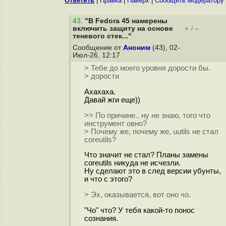
Ответить
|
Правка
|
Наверх
|
Cообщить модератору
43
.
"В Fedora 45 намерены
включить защиту на основе
+
–
/
теневого стек..."
Сообщение от
Аноним
(43), 02-
Июл-26, 12:17
> Тебе до моего уровня дорости бы.
> дорости
Ахахаха.
Давай жги еще))
>> По причине.. ну не знаю, того что
инструмент овно?
> Почему же, почему же, uutils не стал
coreutils?
Что значит не стал? Планы замены
coreutils никуда не исчезли.
Ну сделают это в след версии убунты,
и что с этого?
> Эх, оказывается, вот оно чо.
"Чо" что? У тебя какой-то понoc
сознания.