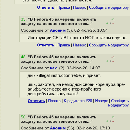
этот момент даже не упоминается.
Ответить
|
Правка
|
Наверх
|
Cообщить модератору
33
.
"В Fedora 45 намерены включить
+1
+
–
защиту на основе теневого стек..."
/
Сообщение от
Аноним
(3), 02-Июл-26, 10:54
Инструкции CET/IBT просто NOP в таком случае.
Ответить
|
Правка
|
Наверх
|
Cообщить модератору
48
.
"В Fedora 45 намерены включить
–1
+
–
защиту на основе теневого стек..."
/
Сообщение от
нах.
(?), 02-Июл-26, 14:07
дык - illegal instruction тебе, и привет.
ишь, захотел, на немодной своей коре дуба пре-
альфа-тест-версию ентер-прайсного
дистрибутива запускать!
Ответить
|
Правка
|
К родителю #28
|
Наверх
|
Cообщить
модератору
56
.
"В Fedora 45 намерены включить
+1
+
–
защиту на основе теневого стек..."
/
Сообщение от
Аноним
(56), 02-Июл-26, 17:10