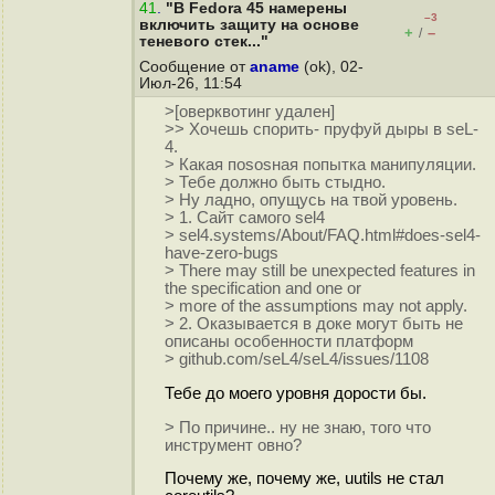
41
.
"В Fedora 45 намерены
–3
включить защиту на основе
+
–
/
теневого стек..."
Сообщение от
aname
(ok), 02-
Июл-26, 11:54
>[оверквотинг удален]
>> Хочешь спорить- пруфуй дыры в seL-
4.
> Какая поsosная попытка манипуляции.
> Тебе должно быть стыдно.
> Ну ладно, опущусь на твой уровень.
> 1. Сайт самого sel4
> sel4.systems/About/FAQ.html#does-sel4-
have-zero-bugs
> There may still be unexpected features in
the specification and one or
> more of the assumptions may not apply.
> 2. Оказывается в доке могут быть не
описаны особенности платформ
> github.com/seL4/seL4/issues/1108
Тебе до моего уровня дорости бы.
> По причине.. ну не знаю, того что
инструмент овно?
Почему же, почему же, uutils не стал