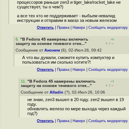
процессоров раньше zen3 и tiger_lake/rocket_lake не
существует, ты о чем?)
а все тех кто не поддерживает - выбьем невалид
инструкции и отправим в магаз за новым железом
Ответить
|
Правка
|
Наверх
|
Cообщить модератору
6
.
"В Fedora 45 намерены включить
+6
+
–
защиту на основе теневого стек..."
/
Сообщение от
Аноним
(6), 02-Июл-26, 09:42
А что вы думали, сможете купить компуктер и
пользоваться им сколько хотите?!
Ответить
|
Правка
|
Наверх
|
Cообщить модератору
11
.
"В Fedora 45 намерены включить
+3
+
–
защиту на основе теневого стек..."
/
Сообщение от
Alladin
(?), 02-Июл-26, 10:06
не знаю, zen3 вышел в 20 году. zen2 вышел в 19
году.
обновлять железо по мере выхода через каждый
год?)
Ответить
|
Правка
|
Наверх
|
Cообщить модератору