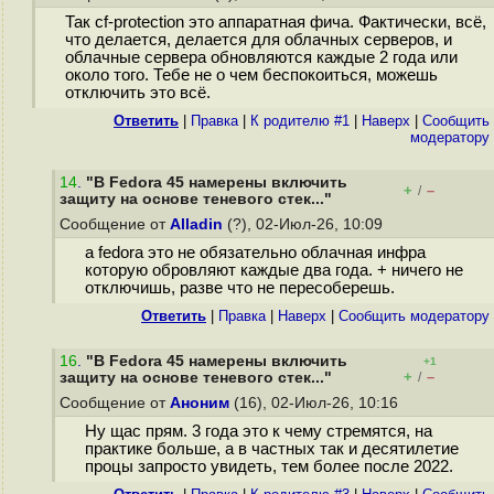
Так cf-protection это аппаратная фича. Фактически, всё,
что делается, делается для облачных серверов, и
облачные сервера обновляются каждые 2 года или
около того. Тебе не о чем беспокоиться, можешь
отключить это всё.
Ответить
|
Правка
|
К родителю #1
|
Наверх
|
Cообщить
модератору
14
.
"В Fedora 45 намерены включить
+
–
/
защиту на основе теневого стек..."
Сообщение от
Alladin
(?), 02-Июл-26, 10:09
а fedora это не обязательно облачная инфра
которую обровляют каждые два года. + ничего не
отключишь, разве что не пересоберешь.
Ответить
|
Правка
|
Наверх
|
Cообщить модератору
16
.
"В Fedora 45 намерены включить
+1
+
–
защиту на основе теневого стек..."
/
Сообщение от
Аноним
(16), 02-Июл-26, 10:16
Ну щас прям. 3 года это к чему стремятся, на
практике больше, а в частных так и десятилетие
процы запросто увидеть, тем более после 2022.