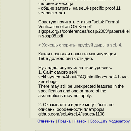
человеко-месяца
- общие затраты на seL4-specific proof 11
человеко-лет
Советую почитать статью "seL4: Formal
Verification of an OS Kernel"
sigops.org/s/conferences/sosp/2009/papers/klei
n-sosp09.pdf
> Хочешь спорить- пруфуй дыры в seL-4.
Какая поsosная попытка манипуляции.
Тебе должно быть стыдно.
Ну ладно, опущусь на твой уровень.
1. Сайт самого sel4
sel4.systems/About/FAQ.html#does-sel4-have-
zero-bugs
There may still be unexpected features in the
specification and one or more of the
assumptions may not apply.
2. Оказывается в доке могут быть не
описаны особенности платформ
github.com/seL4/seL4/issues/1108
Ответить
|
Правка
|
Наверх
|
Cообщить модератору