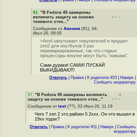
81
.
"В Fedora 45 намерены
включить защиту на основе
+
–
/
теневого стек..."
Сообщение от
Аноним
(81), 04-
Июл-26, 09:05
>Amd запутывает покупателей и продает
zen2 для ноутбуков 5 раз
перемаркированные, так что старые
процессоры вполне могут быть "новыми".
Сами дураки! САМИ! ПУСКАЙ
ВЫКИДЫВАЮТ!
Ответить
|
Правка
|
К родителю #23
|
Наверх
|
Cообщить модератору
37
.
"В Fedora 45 намерены включить
–6
+
–
защиту на основе теневого стек..."
/
Сообщение от
test
(??), 02-Июл-26, 11:19
Чего ? zen 2 это райзен 5 2ххх. Он что вышел в
19хх годах?
Ответить
|
Правка
|
К родителю #11
|
Наверх
|
Cообщить
модератору