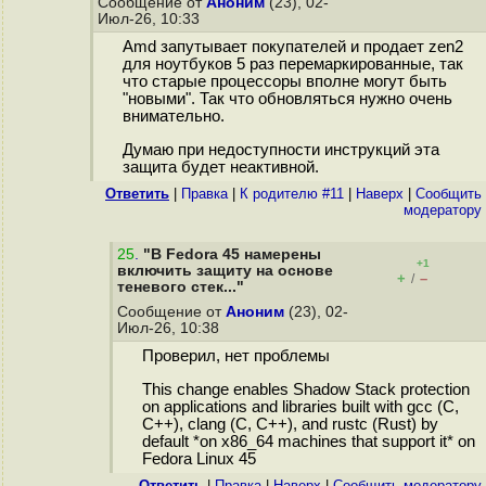
Сообщение от
Аноним
(23), 02-
Июл-26, 10:33
Amd запутывает покупателей и продает zen2
для ноутбуков 5 раз перемаркированные, так
что старые процессоры вполне могут быть
"новыми". Так что обновляться нужно очень
внимательно.
Думаю при недоступности инструкций эта
защита будет неактивной.
Ответить
|
Правка
|
К родителю #11
|
Наверх
|
Cообщить
модератору
25
.
"В Fedora 45 намерены
+1
включить защиту на основе
+
–
/
теневого стек..."
Сообщение от
Аноним
(23), 02-
Июл-26, 10:38
Проверил, нет проблемы
This change enables Shadow Stack protection
on applications and libraries built with gcc (C,
C++), clang (C, C++), and rustc (Rust) by
default *on x86_64 machines that support it* on
Fedora Linux 45
Ответить
|
Правка
|
Наверх
|
Cообщить модератору