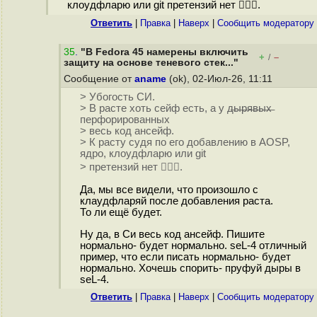
клоудфларю или git претензий нет 🤷🏻‍♂️.
Ответить
|
Правка
|
Наверх
|
Cообщить модератору
35
.
"В Fedora 45 намерены включить
+
–
/
защиту на основе теневого стек..."
Сообщение от
aname
(ok), 02-Июл-26, 11:11
> Убогость СИ.
> В расте хоть сейф есть, а у д̶ы̶р̶я̶в̶ы̶х̶
перфорированных
> весь код ансейф.
> К расту судя по его добавлению в AOSP,
ядро, клоудфларю или git
> претензий нет 🤷🏻‍♂️.
Да, мы все видели, что произошло с
клаудфларяй после добавления раста.
То ли ещё будет.
Ну да, в Си весь код ансейф. Пишите
нормально- будет нормально. seL-4 отличный
пример, что если писать нормально- будет
нормально. Хочешь спорить- пруфуй дыры в
seL-4.
Ответить
|
Правка
|
Наверх
|
Cообщить модератору