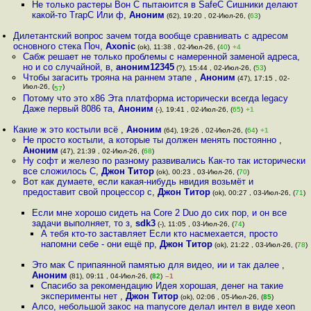
Не только растеры Вон С пытаюится в SafeC Сишники делают
какой-то TrapC Или ф
,
Аноним
(62), 19:20 , 02-Июл-26, (
63
)
Дилетантский вопрос зачем тогда вообще сравнивать с адресом
основного стека Поч
,
Axonic
(ok), 11:38 , 02-Июл-26, (
40
)
+4
Сабж решает не только проблемы с намеренной заменой адреса,
но и со случайной, в
,
аноним12345
(?), 15:44 , 02-Июл-26, (
53
)
Чтобы загасить трояна на раннем этапе
,
Аноним
(47), 17:15 , 02-
Июл-26, (
)
57
Потому что это x86 Эта платформа исторически всегда legacy
Даже первый 8086 та
,
Аноним
(-), 19:41 , 02-Июл-26, (
65
)
+1
Какие ж это костыли всё
,
Аноним
(64), 19:26 , 02-Июл-26, (
64
)
+1
Не просто костыли, а которые ты должен менять постоянно
,
Аноним
(47), 21:39 , 02-Июл-26, (
68
)
Ну софт и железо по разному развивались Как-то так исторически
все сложилось С
,
Джон Титор
(ok), 00:23 , 03-Июл-26, (
70
)
Вот как думаете, если какая-нибудь нвидия возьмёт и
предоставит свой процессор с
,
Джон Титор
(ok), 00:27 , 03-Июл-26, (
71
)
Если мне хорошо сидеть на Core 2 Duo до сих пор, и он все
задачи выполняет, то з
,
sdk3
(-), 11:05 , 03-Июл-26, (
74
)
А тебя кто-то заставляет Если кто насмехается, просто
напомни себе - они ещё пр
,
Джон Титор
(ok), 21:22 , 03-Июл-26, (
78
)
Это мак С припаянной памятью для видео, ии и так далее
,
Аноним
(81), 09:11 , 04-Июл-26, (
82
)
–1
Спасибо за рекомендацию Идея хорошая, денег на такие
эксперименты нет
,
Джон Титор
(ok), 02:06 , 05-Июл-26, (
85
)
Алсо, небольшой закос на manycore делал интел в виде xeon