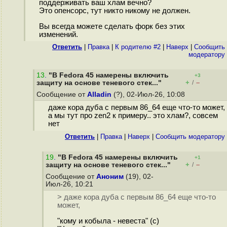
поддерживать ваш хлам вечно?
Это опенсорс, тут никто никому не должен.
Вы всегда можете сделать форк без этих
изменений.
Ответить
|
Правка
|
К родителю #2
|
Наверх
|
Cообщить
модератору
13
.
"В Fedora 45 намерены включить
+3
+
–
защиту на основе теневого стек..."
/
Сообщение от
Alladin
(?), 02-Июл-26, 10:08
даже кора дуба с первым 86_64 еще что-то может,
а мы тут про zen2 к примеру.. это хлам?, совсем
нет
Ответить
|
Правка
|
Наверх
|
Cообщить модератору
19
.
"В Fedora 45 намерены включить
+1
+
–
защиту на основе теневого стек..."
/
Сообщение от
Аноним
(19), 02-
Июл-26, 10:21
> даже кора дуба с первым 86_64 еще что-то
может,
"кому и кобыла - невеста" (с)