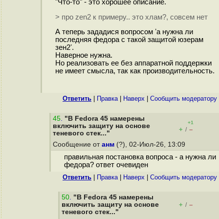
"Что-то" - это хорошее описание.
> про zen2 к примеру.. это хлам?, совсем нет
А теперь зададися вопросом ʼа нужна ли
последняя федора c такой защитой юзерам
зен2ʼ.
Наверное нужна.
Но реализовать ее без аппаратной поддержки
не имеет смысла, так как производительность.
Ответить
|
Правка
|
Наверх
|
Cообщить модератору
45
.
"В Fedora 45 намерены
+1
включить защиту на основе
+
–
/
теневого стек..."
Сообщение от
анм
(?), 02-Июл-26, 13:09
правильная постановка вопроса - а нужна ли
федора? ответ очевиден
Ответить
|
Правка
|
Наверх
|
Cообщить модератору
50
.
"В Fedora 45 намерены
включить защиту на основе
+
–
/
теневого стек..."