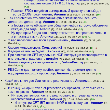
составляет около 0 1 - 0 15 Не в
,
_kp
(ok), 14:38 , 02-Июл-26,
(
)
50
Похоже, 3700x придётся выкидывать И даже купленный для
тестов 2300G тоже полетит
,
Аноним
(81), 09:04 , 04-Июл-26, (
80
)
Так cf-protection это аппаратная фича Фактически, всё, что
делается, делается д
,
Аноним
(3), 09:36 , 02-Июл-26, (
3
)
а fedora это не обязательно облачная инфра которую обровляют
каждые два года
,
Alladin
(?), 10:09 , 02-Июл-26, (
14
)
Ну щас прям 3 года это к чему стремятся, на практике больше,
а в частных так и
,
Аноним
(16), 10:16 , 02-Июл-26, (
16
)
+1
У вас небезопасный проц Нужно менять
,
Аноним
(6), 09:37 , 02-
Июл-26, (
)
4
Скрыто модератором
,
Соль земли2
(?), 09:38 , 02-Июл-26, (
5
)
–1
Федоры на них не будет
,
Аноним
(66), 20:57 , 02-Июл-26, (
66
)
При включении CET отдельные NOP инструкции превращаются в
инструкции управления
,
morphe
(?), 21:03 , 02-Июл-26, (
67
)
Хватит сидеть уже на динозаврах
,
SaturnDestroy
(ok), 10:50 , 03-
Июл-26, (
)
73
FESCo не даст такому пройти, должен быть режим для не
поддерживающихся процессор
,
Аноним
(-), 11:16 , 03-Июл-26, (
75
)
Какой это ключ gcc Или как это реализовано
,
Аноним
(7), 09:43 , 02-
Июл-26, (
)
7
–1
В глибц Бинари и так с cf-protection собираются, но только если
там нет раста
,
Аноним
(3), 09:53 , 02-Июл-26, (
9
)
Интересует вопрос как это реализовано в случае запуска на
несовместимом железе
,
Аноним
(6), 10:48 , 02-Июл-26, (
28
)
Инструкции CET IBT просто NOP в таком случае
,
Аноним
(3),
10:54 , 02-Июл-26, (
)
33
+1