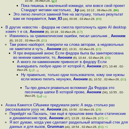
10:39 , 06-Июл-26, (
)
87
Пока пишешь в маленькой команде, или вовсе свой проект
Стандарт метами настолько
,
_kp
(ok), 10:12 , 06-Июл-26, (
86
)
Это легко лечится заменой free на заглушку, только результат
вам не понравится
,
Ivan_83
(ok), 00:06 , 03-Июл-26, (
69
)
В других новостях - федора не смогла протолкнуть идею AI desktop
хомяч т е св
,
Аноним
(6), 10:18 , 02-Июл-26, (
17
)
Извиняюсь за грамматические ошибки, писал школьник
,
Аноним
(6), 10:22 , 02-Июл-26, (
21
)
Там ровно наоборот, поверили на слова авторам, а недовольных
не заметили и чуть
,
Аноним
(22), 10:31 , 02-Июл-26, (
22
)
Я про вчерашний анонс Если федора была бы заинтересована
во мнении камюнити, то
,
Аноним
(6), 10:44 , 02-Июл-26, (
26
)
А много ли каммюниким привносит в федору Если
выкидывать любую идею от которой п
,
Аноним
(27), 10:48 , 02-
Июл-26, (
)
27
–1
Ну правильно, только одни пользователи, кому они нужны
если можно пилить неунужн
,
Аноним
(6), 10:52 , 02-Июл-26, (
31
)
Ты про деньги рпавильно вспомнил Да Федора это
песочница шапки В которой прове
,
Аноним
(34), 10:55 , 02-
Июл-26, (
)
34
+3
Ахаха Кажется СИшники придумали panic А ведь столько раз
рассказывали уууу не
,
Аноним
(29), 10:50 , 02-Июл-26, (
29
)
Перейдёт на Паскаль, там ещё в прошлом веке были статические
и динамические пров
,
Аноним
(47), 13:28 , 02-Июл-26, (
47
)
+1
Я вот думаю, когда уже сделают раздельный аппаратный стек для
данных и для вызов
,
Grunman
(ok), 18:54 , 02-Июл-26, (
61
)
+1