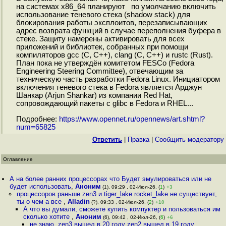
на системах x86_64 планируют по умолчанию включить
использование теневого стека (shadow stack) для
блокирования работы эксплоитов, перезаписывающих
адрес возврата функций в случае переполнения буфера в
стеке. Защиту намерены активировать для всех
приложений и библиотек, собранных при помощи
компиляторов gcc (C, C++), clang (C, C++) и rustc (Rust).
План пока не утверждён комитетом FESCo (Fedora
Engineering Steering Committee), отвечающим за
техническую часть разработки Fedora Linux. Инициатором
включения теневого стека в Fedora является Арджун
Шанкар (Arjun Shankar) из компании Red Hat,
сопровождающий пакеты с glibc в Fedora и RHEL...
Подробнее:
https://www.opennet.ru/opennews/art.shtml?
num=65825
Ответить
|
Правка
|
Cообщить модератору
Оглавление
А на более ранних процессорах что Будет эмулироваться или не
будет использовать
,
Аноним
(1), 09:29 , 02-Июл-26, (
1
)
+3
процессоров раньше zen3 и tiger_lake rocket_lake не существует,
ты о чем а все
,
Alladin
(?), 09:33 , 02-Июл-26, (
2
)
+10
А что вы думали, сможете купить компуктер и пользоваться им
сколько хотите
,
Аноним
(6), 09:42 , 02-Июл-26, (
6
)
+6
не знаю, zen3 вышел в 20 году zen2 вышел в 19 году