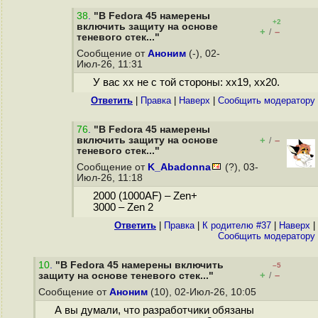
38
.
"В Fedora 45 намерены
+2
включить защиту на основе
+
–
/
теневого стек..."
Сообщение от
Аноним
(-), 02-
Июл-26, 11:31
У вас хх не с той стороны: хх19, хх20.
Ответить
|
Правка
|
Наверх
|
Cообщить модератору
76
.
"В Fedora 45 намерены
включить защиту на основе
+
–
/
теневого стек..."
Сообщение от
K_Abadonna
(?), 03-
Июл-26, 11:18
2000 (1000AF) – Zen+
3000 – Zen 2
Ответить
|
Правка
|
К родителю #37
|
Наверх
|
Cообщить модератору
10
.
"В Fedora 45 намерены включить
–5
+
–
защиту на основе теневого стек..."
/
Сообщение от
Аноним
(10), 02-Июл-26, 10:05
А вы думали, что разработчики обязаны