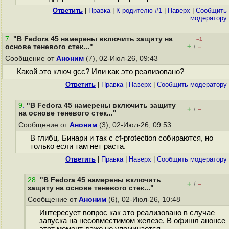
Ответить
|
Правка
|
К родителю #1
|
Наверх
|
Cообщить
модератору
7
.
"В Fedora 45 намерены включить защиту на
–1
+
–
основе теневого стек..."
/
Сообщение от
Аноним
(7), 02-Июл-26, 09:43
Какой это ключ gcc? Или как это реализовано?
Ответить
|
Правка
|
Наверх
|
Cообщить модератору
9
.
"В Fedora 45 намерены включить защиту
+
–
/
на основе теневого стек..."
Сообщение от
Аноним
(3), 02-Июл-26, 09:53
В глибц. Бинари и так с cf-protection собираются, но
только если там нет раста.
Ответить
|
Правка
|
Наверх
|
Cообщить модератору
28
.
"В Fedora 45 намерены включить
+
–
/
защиту на основе теневого стек..."
Сообщение от
Аноним
(6), 02-Июл-26, 10:48
Интересует вопрос как это реализовано в случае
запуска на несовместимом железе. В офишл анонсе