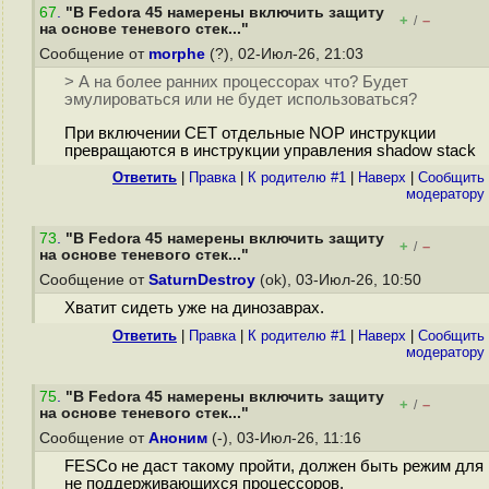
67
.
"В Fedora 45 намерены включить защиту
+
–
/
на основе теневого стек..."
Сообщение от
morphe
(?), 02-Июл-26, 21:03
> А на более ранних процессорах что? Будет
эмулироваться или не будет использоваться?
При включении CET отдельные NOP инструкции
превращаются в инструкции управления shadow stack
Ответить
|
Правка
|
К родителю #1
|
Наверх
|
Cообщить
модератору
73
.
"В Fedora 45 намерены включить защиту
+
–
/
на основе теневого стек..."
Сообщение от
SaturnDestroy
(ok), 03-Июл-26, 10:50
Хватит сидеть уже на динозаврах.
Ответить
|
Правка
|
К родителю #1
|
Наверх
|
Cообщить
модератору
75
.
"В Fedora 45 намерены включить защиту
+
–
/
на основе теневого стек..."
Сообщение от
Аноним
(-), 03-Июл-26, 11:16
FESCo не даст такому пройти, должен быть режим для
не поддерживающихся процессоров.