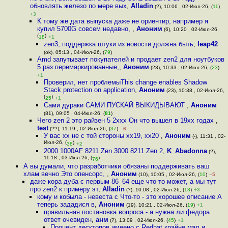
обновлять железо по мере вых
,
Alladin
(?), 10:06 , 02-Июл-26, (
11
)
+3
К тому же дата выпуска даже не ориентир, например я
купил 5700G совсем недавно,
,
Аноним
(6), 10:20 , 02-Июл-26,
(
)
18
+1
zen3, поддержка штуки из новости должна быть
,
leap42
(ok), 05:13 , 04-Июл-26, (
79
)
Amd запутывает покупателей и продает zen2 для ноутбуков
5 раз перемаркированные,
,
Аноним
(23), 10:33 , 02-Июл-26, (
23
)
+1
Проверил, нет проблемыThis change enables Shadow
Stack protection on application
,
Аноним
(23), 10:38 , 02-Июл-26,
(
)
25
+1
Сами дураки САМИ ПУСКАЙ ВЫКИДЫВАЮТ
,
Аноним
(81), 09:05 , 04-Июл-26, (
81
)
Чего zen 2 это райзен 5 2ххх Он что вышел в 19хх годах
,
test
(??), 11:19 , 02-Июл-26, (
37
)
–6
У вас хх не с той стороны хх19, хх20
,
Аноним
(-), 11:31 , 02-
Июл-26, (
)
38
+2
2000 1000AF 8211 Zen 3000 8211 Zen 2
,
K_Abadonna
(?),
11:18 , 03-Июл-26, (
)
76
А вы думали, что разработчики обязаны поддерживать ваш
хлам вечно Это опенсорс,
,
Аноним
(10), 10:05 , 02-Июл-26, (
10
)
–5
даже кора дуба с первым 86_64 еще что-то может, а мы тут
про zen2 к примеру эт
,
Alladin
(?), 10:08 , 02-Июл-26, (
13
)
+3
кому и кобыла - невеста с Что-то - это хорошее описание А
теперь зададися в
,
Аноним
(19), 10:21 , 02-Июл-26, (
19
)
+1
правильная постановка вопроса - а нужна ли федора
ответ очевиден
,
анм
(?), 13:09 , 02-Июл-26, (
45
)
+1
Процент десктопов имеено с Redhat крайне мал и