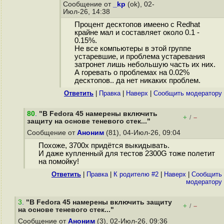
Сообщение от
_kp
(ok), 02-
Июл-26, 14:38
Процент десктопов имеено с Redhat
крайне мал и составляет около 0.1 -
0.15%.
Не все компьютеры в этой группе
устаревшие, и проблема устаревания
затронет лишь небольшую часть их них.
А горевать о проблемах на 0.02%
десктопов.. да нет никаких проблем.
Ответить
|
Правка
|
Наверх
|
Cообщить модератору
80
.
"В Fedora 45 намерены включить
+
–
/
защиту на основе теневого стек..."
Сообщение от
Аноним
(81), 04-Июл-26, 09:04
Похоже, 3700x придётся выкидывать.
И даже купленный для тестов 2300G тоже полетит
на помойку!
Ответить
|
Правка
|
К родителю #2
|
Наверх
|
Cообщить
модератору
3
.
"В Fedora 45 намерены включить защиту
+
–
/
на основе теневого стек..."
Сообщение от
Аноним
(3), 02-Июл-26, 09:36