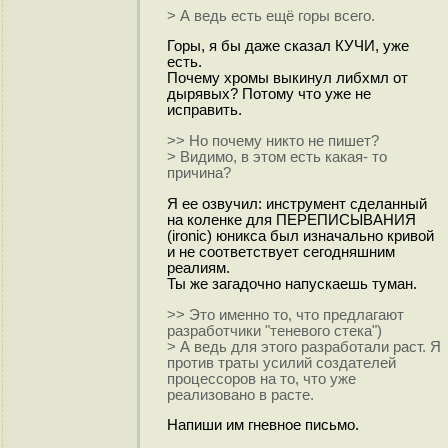
> А ведь есть ещё горы всего.
Горы, я бы даже сказал КУЧИ, уже
есть.
Почему хромы выкинул либхмл от
дырявых? Потому что уже не
исправить.
>> Но почему никто не пишет?
> Видимо, в этом есть какая- то
причина?
Я ее озвучил: инструмент сделанный
на коленке для ПЕРЕПИСЫВАНИЯ
(ironic) юникса был изначально кривой
и не соответствует сегодняшним
реалиям.
Ты же загадочно напускаешь туман.
>> Это именно то, что предлагают
разработчики "теневого стека")
> А ведь для этого разработали раст. Я
против траты усилий создателей
процессоров на то, что уже
реализовано в расте.
Напиши им гневное письмо.