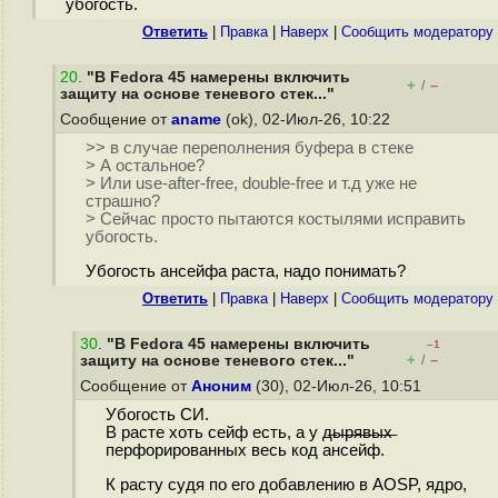
убогость.
Ответить
|
Правка
|
Наверх
|
Cообщить модератору
20
.
"В Fedora 45 намерены включить
+
–
/
защиту на основе теневого стек..."
Сообщение от
aname
(ok), 02-Июл-26, 10:22
>> в случае переполнения буфера в стеке
> А остальное?
> Или use-after-free, double-free и т.д уже не
страшно?
> Сейчас просто пытаются костылями исправить
убогость.
Убогость ансейфа раста, надо понимать?
Ответить
|
Правка
|
Наверх
|
Cообщить модератору
30
.
"В Fedora 45 намерены включить
–1
+
–
защиту на основе теневого стек..."
/
Сообщение от
Аноним
(30), 02-Июл-26, 10:51
Убогость СИ.
В расте хоть сейф есть, а у д̶ы̶р̶я̶в̶ы̶х̶
перфорированных весь код ансейф.
К расту судя по его добавлению в AOSP, ядро,