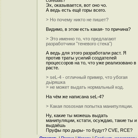
coreutils?
Эх, оказывается, вот оно чо.
А ведь есть ещё горы всего.
> Но почему никто не пишет?
Видимо, в этом есть какая- то причина?
> Это именно то, что предлагают
разработчики "теневого стека")
А ведь для этого разработали раст. Я
против траты усилий создателей
процессоров на то, что уже реализовано в
расте.
> seL-4 - отличный пример, что убогая
дьipяшка
> не может выдать нормальный код.
На чём же написана seL-4?
> Какая поsosная попытка манипуляции.
Ну, какие ты можешь выдать
манипуляции, кстати, осуждаю, такие ты и
выдаёшь
Пруфы про дыры- то будут? CVE, RCE?