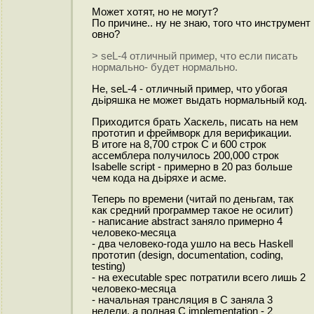
Может хотят, но не могут?
По причине.. ну не знаю, того что инструмент
овно?
> seL-4 отличный пример, что если писать
нормально- будет нормально.
Не, seL-4 - отличный пример, что убогая
дьipяшка не может выдать нормальный код.
Приходится брать Хаскель, писать на нем
прототип и фреймворк для верификации.
В итоге на 8,700 строк C и 600 строк
ассемблера получилось 200,000 строк
Isabelle script - примерно в 20 раз больше
чем кода на дьipяxe и асме.
Теперь по времени (читай по деньгам, так
как средний программер такое не осилит)
- написание abstract заняло примерно 4
человеко-месяца
- два человеко-года ушло на весь Haskell
прототип (design, documentation, coding,
testing)
- на executable spec потратили всего лишь 2
человеко-месяца
- начальная трансляция в С заняла 3
недели, а полная C implementation - 2