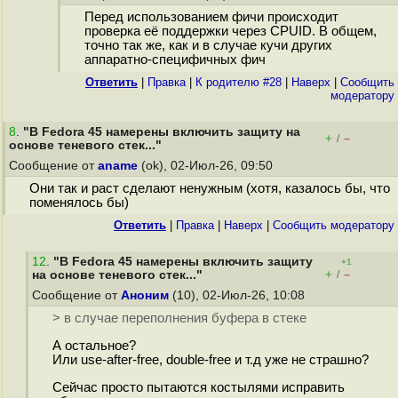
Перед использованием фичи происходит
проверка её поддержки через CPUID. В общем,
точно так же, как и в случае кучи других
аппаратно-специфичных фич
Ответить
|
Правка
|
К родителю #28
|
Наверх
|
Cообщить
модератору
8
.
"В Fedora 45 намерены включить защиту на
+
–
/
основе теневого стек..."
Сообщение от
aname
(ok), 02-Июл-26, 09:50
Они так и раст сделают ненужным (хотя, казалось бы, что
поменялось бы)
Ответить
|
Правка
|
Наверх
|
Cообщить модератору
12
.
"В Fedora 45 намерены включить защиту
+1
+
–
на основе теневого стек..."
/
Сообщение от
Аноним
(10), 02-Июл-26, 10:08
> в случае переполнения буфера в стеке
А остальное?
Или use-after-free, double-free и т.д уже не страшно?
Сейчас просто пытаются костылями исправить