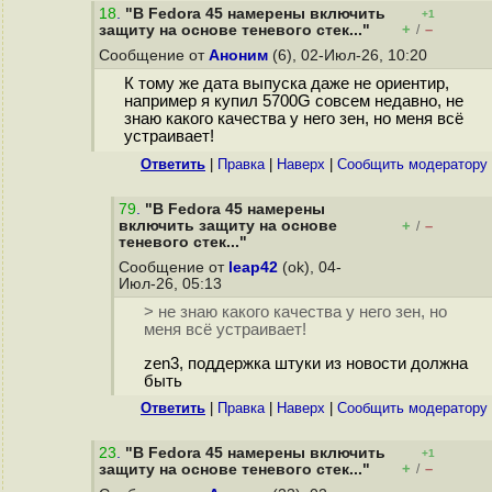
18
.
"В Fedora 45 намерены включить
+1
+
–
защиту на основе теневого стек..."
/
Сообщение от
Аноним
(6), 02-Июл-26, 10:20
К тому же дата выпуска даже не ориентир,
например я купил 5700G совсем недавно, не
знаю какого качества у него зен, но меня всё
устраивает!
Ответить
|
Правка
|
Наверх
|
Cообщить модератору
79
.
"В Fedora 45 намерены
включить защиту на основе
+
–
/
теневого стек..."
Сообщение от
leap42
(ok), 04-
Июл-26, 05:13
> не знаю какого качества у него зен, но
меня всё устраивает!
zen3, поддержка штуки из новости должна
быть
Ответить
|
Правка
|
Наверх
|
Cообщить модератору
23
.
"В Fedora 45 намерены включить
+1
+
–
защиту на основе теневого стек..."
/