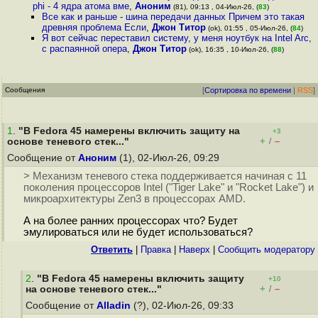
phi - 4 ядра атома вме
,
Аноним
(81), 09:13 , 04-Июл-26, (
83
)
Все как и раньше - шина передачи данных Причем это такая
древняя проблема Если
,
Джон Титор
(ok), 01:55 , 05-Июл-26, (
84
)
Я вот сейчас переставил систему, у меня ноутбук на Intel Arc,
с распаянной опера
,
Джон Титор
(ok), 16:35 , 10-Июл-26, (
88
)
Сообщения
[
Сортировка по времени
|
RSS
]
1
.
"В Fedora 45 намерены включить защиту на
+3
+
–
основе теневого стек..."
/
Сообщение от
Аноним
(1), 02-Июл-26, 09:29
> Механизм теневого стека поддерживается начиная с 11
поколения процессоров Intel ("Tiger Lake" и "Rocket Lake") и
микроархитектуры Zen3 в процессорах AMD.
А на более ранних процессорах что? Будет
эмулироваться или не будет использоваться?
Ответить
|
Правка
|
Наверх
|
Cообщить модератору
2
.
"В Fedora 45 намерены включить защиту
+10
+
–
на основе теневого стек..."
/
Сообщение от
Alladin
(?), 02-Июл-26, 09:33