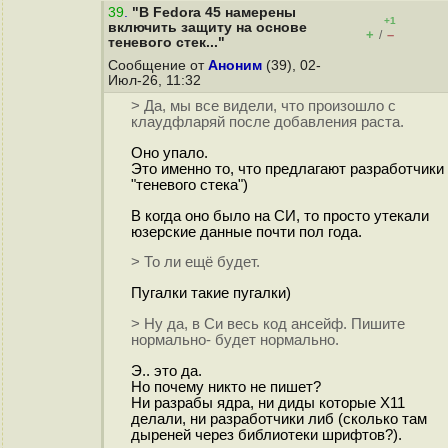
39
.
"В Fedora 45 намерены
+1
включить защиту на основе
+
–
/
теневого стек..."
Сообщение от
Аноним
(39), 02-
Июл-26, 11:32
> Да, мы все видели, что произошло с
клаудфларяй после добавления раста.
Оно упало.
Это именно то, что предлагают разработчики
"теневого стека")
В когда оно было на СИ, то просто утекали
юзерские данные почти пол года.
> То ли ещё будет.
Пугалки такие пугалки)
> Ну да, в Си весь код ансейф. Пишите
нормально- будет нормально.
Э.. это да.
Но почему никто не пишет?
Ни разрабы ядра, ни диды которые Х11
делали, ни разработчики либ (сколько там
дыреней через библиотеки шрифтов?).