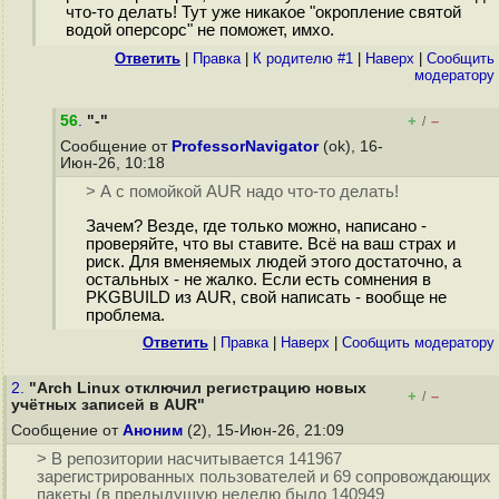
что-то делать! Тут уже никакое "окропление святой
водой оперсорс" не поможет, имхо.
Ответить
|
Правка
|
К родителю #1
|
Наверх
|
Cообщить
модератору
56
.
"-"
+
–
/
Сообщение от
ProfessorNavigator
(ok), 16-
Июн-26, 10:18
> А с помойкой AUR надо что-то делать!
Зачем? Везде, где только можно, написано -
проверяйте, что вы ставите. Всё на ваш страх и
риск. Для вменяемых людей этого достаточно, а
остальных - не жалко. Если есть сомнения в
PKGBUILD из AUR, свой написать - вообще не
проблема.
Ответить
|
Правка
|
Наверх
|
Cообщить модератору
2.
"Arch Linux отключил регистрацию новых
+
–
/
учётных записей в AUR"
Сообщение от
Аноним
(2), 15-Июн-26, 21:09
> В репозитории насчитывается 141967
зарегистрированных пользователей и 69 сопровождающих
пакеты (в предыдущую неделю было 140949