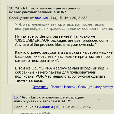
10.
"Arch Linux отключил регистрацию
+
–
/
новых учётных записей в AUR"
Сообщение от
Аноним
(14), 15-Июн-26, 21:32
> Что за глупейший вектор атаки, вот после такого
внатуре пойдешь к красношляпникам собирать пакеты.
Ну так все by design, разве нет? Написано же
"DISCLAIMER: AUR packages are user produced content.
Any use of the provided files is at your own risk. "
Как-то странно загружать и запускать на своей машине
баш-портянки от левых васянов - и при этом петь про
какие-то "вектора атаки".
В том же Ubuntu PPA и загружаемый исходный код, и
собранные из него пакеты для пользователей
подписаны PGP. Что мешало ауропомойке сделать
также - загадка.
Ответить
|
Правка
|
Наверх
|
Cообщить модератору
15.
"Arch Linux отключил регистрацию
+
–
/
новых учётных записей в AUR"
Сообщение от
Аноним
(15), 15-Июн-26, 21:57
>подписаны PGP