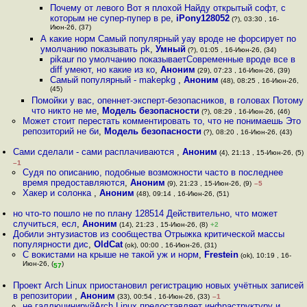
Почему от левого Вот я плохой Найду открытый софт, с
которым не супер-пупер в ре
,
iPony128052
(?), 03:30 , 16-
Июн-26, (37)
А какие норм Самый популярный yay вроде не форсирует по
умолчанию показывать pk
,
Умный
(?), 01:05 , 16-Июн-26, (34)
pikaur по умолчанию показываетСовременные вроде все в
diff умеют, но какие из ко
,
Аноним
(29), 07:23 , 16-Июн-26, (39)
Самый популярный - makepkg
,
Аноним
(48), 08:25 , 16-Июн-26,
(45)
Помойки у вас, опеннет-эксперт-безопасников, в головах Потому
что никто не ме
,
Модель безопасности
(?), 08:29 , 16-Июн-26, (46)
Может стоит перестать комментировать то, что не понимаешь Это
репозиторий не би
,
Модель безопасности
(?), 08:20 , 16-Июн-26, (43)
Сами сделали - сами расплачиваются
,
Аноним
(4), 21:13 , 15-Июн-26, (5)
–1
Судя по описанию, подобные возможности часто в последнее
время предоставляются
,
Аноним
(9), 21:23 , 15-Июн-26, (9)
–5
Хакер и солонка
,
Аноним
(48), 09:14 , 16-Июн-26, (51)
но что-то пошло не по плану 128514 Действительно, что может
случиться, есл
,
Аноним
(14), 21:23 , 15-Июн-26, (8)
+2
Добили энтузиастов из сообщества Отрыжка критической массы
популярности дис
,
OldCat
(ok), 00:00 , 16-Июн-26, (31)
С вокистами на крыше не такой уж и норм
,
Frestein
(ok), 10:19 , 16-
Июн-26, (
)
57
Проект Arch Linux приостановил регистрацию новых учётных записей
в репозитории
,
Аноним
(33), 00:54 , 16-Июн-26, (33)
–1
не галлюцинируйArch Linux предоставляет инфраструктуру и