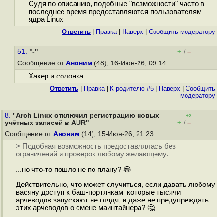
Судя по описанию, подобные "возможности" часто в
последнее время предоставляются пользователям
ядра Linux
Ответить
|
Правка
|
Наверх
|
Cообщить модератору
51.
"-"
+
–
/
Сообщение от
Аноним
(48), 16-Июн-26, 09:14
Хакер и солонка.
Ответить
|
Правка
|
К родителю #5
|
Наверх
|
Cообщить
модератору
8.
"Arch Linux отключил регистрацию новых
+2
+
–
учётных записей в AUR"
/
Сообщение от
Аноним
(14), 15-Июн-26, 21:23
> Подобная возможность предоставлялась без
ограничений и проверок любому желающему.
...но что-то пошло не по плану? 😂
Действительно, что может случиться, если давать любому
васяну доступ к баш-портянкам, которые тысячи
арчеводов запускают не глядя, и даже не предупреждать
этих арчеводов о смене маинтайнера? 🤔