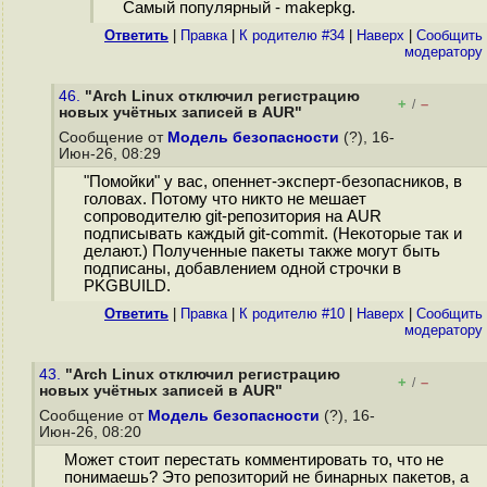
Самый популярный - makepkg.
Ответить
|
Правка
|
К родителю #34
|
Наверх
|
Cообщить
модератору
46.
"Arch Linux отключил регистрацию
+
–
/
новых учётных записей в AUR"
Сообщение от
Модель безопасности
(?), 16-
Июн-26, 08:29
"Помойки" у вас, опеннет-эксперт-безопасников, в
головах. Потому что никто не мешает
сопроводителю git-репозитория на AUR
подписывать каждый git-commit. (Некоторые так и
делают.) Полученные пакеты также могут быть
подписаны, добавлением одной строчки в
PKGBUILD.
Ответить
|
Правка
|
К родителю #10
|
Наверх
|
Cообщить
модератору
43.
"Arch Linux отключил регистрацию
+
–
/
новых учётных записей в AUR"
Сообщение от
Модель безопасности
(?), 16-
Июн-26, 08:20
Может стоит перестать комментировать то, что не
понимаешь? Это репозиторий не бинарных пакетов, а