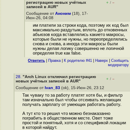
регистрацию новых учётных
+
–
/
записей в AUR"
Сообщение от
Аноним
(18), 17-
Июн-26, 04:08
им платили за строки кода, поэтому их код был
максимально раздутым, вплоть до отковенных
абьюзов когда вставлялись какието макросы,
которые были не нужны, но переопределялись
снова и снова, а иногда эти макросы были
нужны делая логику совершенно не логичной
определяя true как false.
Ответить
|
Правка
|
К родителю #41
|
Наверх
|
Cообщить
модератору
28.
"Arch Linux отключил регистрацию
+
–
/
новых учётных записей в AUR"
Сообщение от
Ivan_83
(ok), 15-Июн-26, 23:12
Так чуваку то за работу платят хотя бы, и фильтр
там изначально был чтобы отсеивать желающих
получать зарплату от умеющих работать работу.
А тут кто то решил что можно безнаказанно
пограбить в общественном месте. Овет тоже
простой и понятный, хотя и со спецификой локации
в которой найдут.