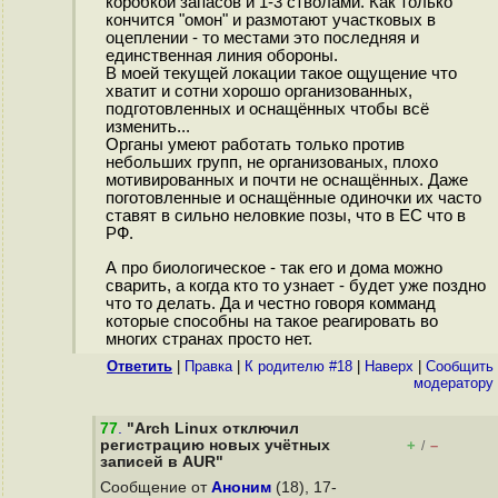
коробкой запасов и 1-3 стволами. Как только
кончится "омон" и размотают участковых в
оцеплении - то местами это последняя и
единственная линия обороны.
В моей текущей локации такое ощущение что
хватит и сотни хорошо организованных,
подготовленных и оснащённых чтобы всё
изменить...
Органы умеют работать только против
небольших групп, не организованых, плохо
мотивированных и почти не оснащённых. Даже
поготовленные и оснащённые одиночки их часто
ставят в сильно неловкие позы, что в ЕС что в
РФ.
А про биологическое - так его и дома можно
сварить, а когда кто то узнает - будет уже поздно
что то делать. Да и честно говоря комманд
которые способны на такое реагировать во
многих странах просто нет.
Ответить
|
Правка
|
К родителю #18
|
Наверх
|
Cообщить
модератору
77
.
"Arch Linux отключил
регистрацию новых учётных
+
–
/
записей в AUR"
Сообщение от
Аноним
(18), 17-