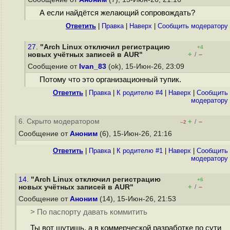
А если найдётся желающий сопровождать?
Ответить
|
Правка
|
Наверх
|
Cообщить модератору
27.
"Arch Linux отключил регистрацию
+4
+
–
новых учётных записей в AUR"
/
Сообщение от
Ivan_83
(ok), 15-Июн-26, 23:09
Потому что это организационный тупик.
Ответить
|
Правка
|
К родителю #4
|
Наверх
|
Cообщить
модератору
6. Скрыто модератором
+
–
/
–2
Сообщение от
Аноним
(6), 15-Июн-26, 21:16
Ответить
|
Правка
|
К родителю #1
|
Наверх
|
Cообщить
модератору
14.
"Arch Linux отключил регистрацию
+6
+
–
новых учётных записей в AUR"
/
Сообщение от
Аноним
(14), 15-Июн-26, 21:53
> По паспорту давать коммитить
Ты вот шутишь, а в коммерческой разработке по сути