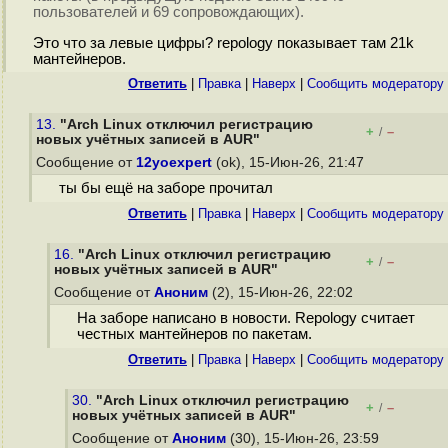
пользователей и 69 сопровождающих).
Это что за левые цифры? repology показывает там 21k
мантейнеров.
Ответить
|
Правка
|
Наверх
|
Cообщить модератору
13.
"Arch Linux отключил регистрацию
+
–
/
новых учётных записей в AUR"
Сообщение от
12yoexpert
(ok), 15-Июн-26, 21:47
ты бы ещё на заборе прочитал
Ответить
|
Правка
|
Наверх
|
Cообщить модератору
16.
"Arch Linux отключил регистрацию
+
–
/
новых учётных записей в AUR"
Сообщение от
Аноним
(2), 15-Июн-26, 22:02
На заборе написано в новости. Repology считает
честных мантейнеров по пакетам.
Ответить
|
Правка
|
Наверх
|
Cообщить модератору
30.
"Arch Linux отключил регистрацию
+
–
/
новых учётных записей в AUR"
Сообщение от
Аноним
(30), 15-Июн-26, 23:59