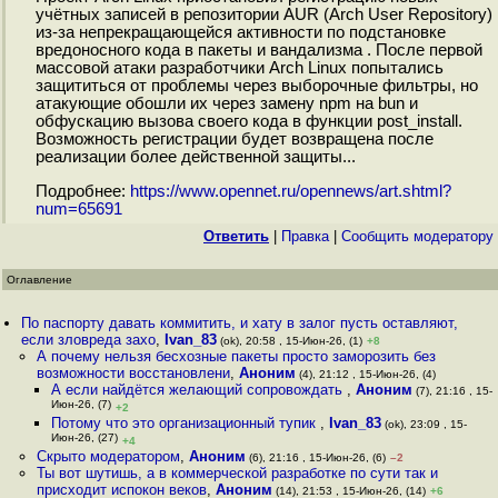
учётных записей в репозитории AUR (Arch User Repository)
из-за непрекращающейся активности по подстановке
вредоносного кода в пакеты и вандализма . После первой
массовой атаки разработчики Arch Linux попытались
защититься от проблемы через выборочные фильтры, но
атакующие обошли их через замену npm на bun и
обфускацию вызова своего кода в функции post_install.
Возможность регистрации будет возвращена после
реализации более действенной защиты...
Подробнее:
https://www.opennet.ru/opennews/art.shtml?
num=65691
Ответить
|
Правка
|
Cообщить модератору
Оглавление
По паспорту давать коммитить, и хату в залог пусть оставляют,
если зловреда захо
,
Ivan_83
(ok), 20:58 , 15-Июн-26, (1)
+8
А почему нельзя бесхозные пакеты просто заморозить без
возможности восстановлени
,
Аноним
(4), 21:12 , 15-Июн-26, (4)
А если найдётся желающий сопровождать
,
Аноним
(7), 21:16 , 15-
Июн-26, (7)
+2
Потому что это организационный тупик
,
Ivan_83
(ok), 23:09 , 15-
Июн-26, (27)
+4
Скрыто модератором
,
Аноним
(6), 21:16 , 15-Июн-26, (6)
–2
Ты вот шутишь, а в коммерческой разработке по сути так и
присходит испокон веков
,
Аноним
(14), 21:53 , 15-Июн-26, (14)
+6