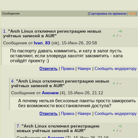
Сообщения
[
Сортировка по времени
|
RSS
]
1.
"Arch Linux отключил регистрацию новых
+8
+
–
учётных записей в AUR"
/
Сообщение от
Ivan_83
(ok), 15-Июн-26, 20:58
По паспорту давать коммитить, и хату в залог пусть
оставляют, если зловреда захотят закомитить - хата
отойдёт проекту :)
Ответить
|
Правка
|
Наверх
|
Cообщить модератору
4.
"Arch Linux отключил регистрацию новых
+
–
/
учётных записей в AUR"
Сообщение от
Аноним
(4), 15-Июн-26, 21:12
А почему нельзя бесхозные пакеты просто заморозить
без возможности восстановления доступа?
Ответить
|
Правка
|
Наверх
|
Cообщить модератору
7.
"Arch Linux отключил регистрацию
+2
+
–
новых учётных записей в AUR"
/
Сообщение от
Аноним
(7), 15-Июн-26, 21:16