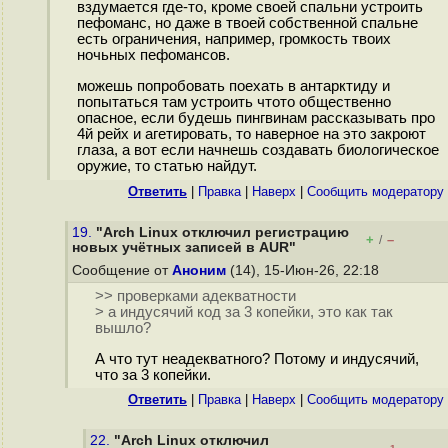
вздумается где-то, кроме своей спальни устроить
пефоманс, но даже в твоей собственной спальне
есть ограничения, например, громкость твоих
ночьных пефомансов.
можешь попробовать поехать в антарктиду и
попытаться там устроить чтото общественно
опасное, если будешь пингвинам рассказывать про
4й рейх и агетировать, то наверное на это закроют
глаза, а вот если начнешь создавать биологическое
оружие, то статью найдут.
Ответить
|
Правка
|
Наверх
|
Cообщить модератору
19.
"Arch Linux отключил регистрацию
+
–
/
новых учётных записей в AUR"
Сообщение от
Аноним
(14), 15-Июн-26, 22:18
>> проверками адекватности
> а индусячий код за 3 копейки, это как так
вышло?
А что тут неадекватного? Потому и индусячий,
что за 3 копейки.
Ответить
|
Правка
|
Наверх
|
Cообщить модератору
22.
"Arch Linux отключил