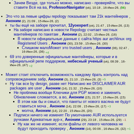
Зачем Везде, где только можно, написано - проверяйте, что вы
ставите Всё на ва
,
ProfessorNavigator
(ok), 10:18 , 16-Июн-26, (
56
)
Это что за левые цифры repology показывает там 21k мантейнеров
,
Аноним
(2), 21:09 , 15-Июн-26, (2)
ты бы ещё на заборе прочитал
,
12yoexpert
(ok), 21:47 , 15-Июн-26, (13)
На заборе написано в новости Repology считает честных
мантейнеров по пакетам
,
Аноним
(2), 22:02 , 15-Июн-26, (16)
В новости официальные данные с сайта https aur archlinux org
Registered Users
,
Аноним
(30), 23:59 , 15-Июн-26, (30)
Слишком малоМожет это trusted users
,
Аноним
(36), 02:47 ,
16-Июн-26, (36)
+4
69 это доверенные официальные мантейнеры, которые и в
официальной репе поддержив
,
небесный ученый
(ok), 08:39 , 16-
Июн-26, (47)
+2
Может стоит отключить возможность каждому брать контроль над
сопровождением забр
,
Аноним
(3), 21:10 , 15-Июн-26, (3)
+5
Ну так все by design, разве нет Написано же DISCLAIMER AUR
packages are user
,
Аноним
(14), 21:32 , 15-Июн-26, (10)
Не проблема вообще Ключики для PGP можно и заменить
Обновление сломается, а во
,
Аноним
(15), 21:57 , 15-Июн-26, (15)
В этом как бы и смысл, что пакеты от нового васяна не будут
ставиться моча
,
Аноним
(14), 22:08 , 15-Июн-26, (17)
+3
молча
,
Аноним
(14), 22:20 , 15-Июн-26, (20)
Подписи ничего не изменят По умолчанию AUR используется
ручками Адекватные аур-х
,
Аноним
(29), 23:18 , 15-Июн-26, (29)
–1
Ну как же не изменят, если файлы от левого человека не
будут проходить проверку
,
Аноним
(14), 00:06 , 16-Июн-26, (32)
+1