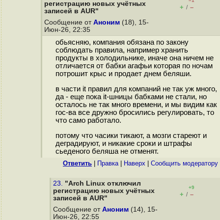
–1
регистрацию новых учётных
+
–
/
записей в AUR"
Сообщение от
Аноним
(18), 15-
Июн-26, 22:35
обьясняю, компания обязана по закону
соблюдать правила, например хранить
продукты в холодильнике, иначе она ничем не
отличается от бабки агафьи которая по ночам
потрошит крыс и продает днем беляши.
в части it правил для компаний не так уж много,
да - еще пока it-шницы бабками не стали, но
осталось не так много времени, и мы видим как
гос-ва все дружно бросились регулировать, то
что само работало.
потому что часики тикают, а мозги стареют и
деградируют, и никакие сроки и штрафы
сьеденого беляша не отменят.
Ответить
|
Правка
|
Наверх
|
Cообщить модератору
23.
"Arch Linux отключил
+9
регистрацию новых учётных
+
–
/
записей в AUR"
Сообщение от
Аноним
(14), 15-
Июн-26, 22:55