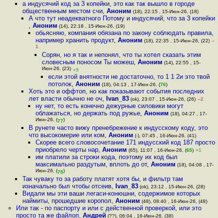
а индусячий код за 3 копейки, это как так вышло в городе
общественным местом счи
,
Аноним
(18), 22:15 , 15-Июн-26, (18)
А что тут неадекватного Потому и индусячий, что за 3 копейки
,
Аноним
(14), 22:18 , 15-Июн-26, (19)
обьясняю, компания обязана по закону соблюдать правила,
например хранить продукт
,
Аноним
(18), 22:35 , 15-Июн-26, (22)
–
1
Сорян, но я так и непонял, что ты хотел сказать этим
словесным поносом Ты можеш
,
Аноним
(14), 22:55 , 15-
Июн-26, (23)
+9
если этой внятности не достаточно, то 1 1 2и это твой
потолок
,
Аноним
(18), 04:13 , 17-Июн-26, (
76
)
Хоть это и оффтоп, но как показывают события последних
лет власти обычно не оч
,
Ivan_83
(ok), 23:07 , 15-Июн-26, (26)
–2
ну нет, то есть конечно дежурные силовики могут
облажаться, но держать под ружье
,
Аноним
(18), 04:27 , 17-
Июн-26, (
)
77
В рунете часто вижу пренебрежение к индусскому коду, это
что высокомерие или ком
,
Аноним
(-), 07:45 , 16-Июн-26, (41)
Скорее всего словосочетание 171 индусский код 187 просто
приобрело черты нар
,
Аноним
(65), 11:07 , 16-Июн-26, (
65
)
+1
им платили за строки кода, поэтому их код был
максимально раздутым, вплоть до от
,
Аноним
(18), 04:08 , 17-
Июн-26, (
)
75
Так чуваку то за работу платят хотя бы, и фильтр там
изначально был чтобы отсеив
,
Ivan_83
(ok), 23:12 , 15-Июн-26, (28)
Видали мы эти ваши легаси-конюшни, содержимое которых
наймиты, прошедшие коропол
,
Аноним
(48), 08:40 , 16-Июн-26, (48)
Или так - по паспорту и или с действенной проверкой, или это
просто та же файлоп
,
Андрей
(??), 06:04 , 16-Июн-26, (38)