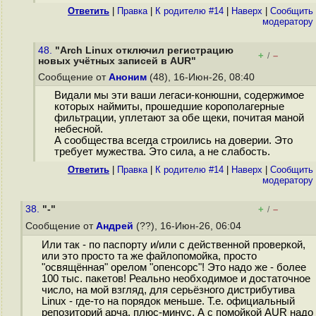
Ответить
|
Правка
|
К родителю #14
|
Наверх
|
Cообщить
модератору
48.
"Arch Linux отключил регистрацию
+
–
/
новых учётных записей в AUR"
Сообщение от
Аноним
(48), 16-Июн-26, 08:40
Видали мы эти ваши легаси-конюшни, содержимое
которых наймиты, прошедшие корополагерные
фильтрации, уплетают за обе щеки, почитая маной
небесной.
А сообщества всегда строились на доверии. Это
требует мужества. Это сила, а не слабость.
Ответить
|
Правка
|
К родителю #14
|
Наверх
|
Cообщить
модератору
38.
"-"
+
–
/
Сообщение от
Андрей
(??), 16-Июн-26, 06:04
Или так - по паспорту и/или с действенной проверкой,
или это просто та же файлопомойка, просто
"освящённая" орелом "опенсорс"! Это надо же - более
100 тыс. пакетов! Реально необходимое и достаточное
число, на мой взгляд, для серьёзного дистрибутива
Linux - где-то на порядок меньше. Т.е. официальный
репозиторий арча, плюс-минус. А с помойкой AUR надо