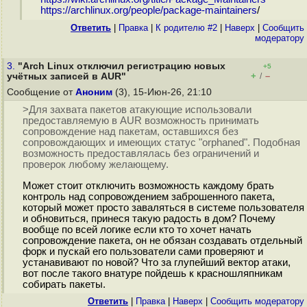
https://archlinux.org/people/package-maintainers
/
Ответить
|
Правка
|
К родителю #2
|
Наверх
|
Cообщить
модератору
3.
"Arch Linux отключил регистрацию новых
+5
+
–
учётных записей в AUR"
/
Сообщение от
Аноним
(3), 15-Июн-26, 21:10
>Для захвата пакетов атакующие использовали
предоставляемую в AUR возможность принимать
сопровождение над пакетам, оставшихся без
сопровождающих и имеющих статус "orphaned". Подобная
возможность предоставлялась без ограничений и
проверок любому желающему.
Может стоит отключить возможность каждому брать
контроль над сопровождением заброшенного пакета,
который может просто заваляться в системе пользователя
и обновиться, принеся такую радость в дом? Почему
вообще по всей логике если кто то хочет начать
сопровождение пакета, он не обязан создавать отдельный
форк и пускай его пользователи сами проверяют и
устанавивают по новой? Что за глупейший вектор атаки,
вот после такого внатуре пойдешь к красношляпникам
собирать пакеты.
Ответить
|
Правка
|
Наверх
|
Cообщить модератору