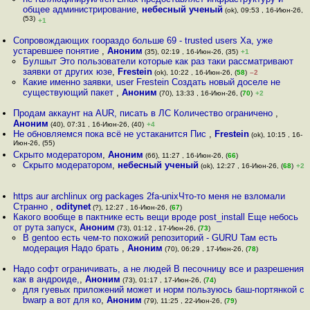
общее администрирование
,
небесный ученый
(ok), 09:53 , 16-Июн-26,
(53)
+1
Сопровождающих гоораздо больше 69 - trusted users Ха, уже
устаревшее понятие
,
Аноним
(35), 02:19 , 16-Июн-26, (35)
+1
Булшыт Это пользователи которые как раз таки рассматривают
заявки от других юзе
,
Frestein
(ok), 10:22 , 16-Июн-26, (
58
)
–2
Какие именно заявки, user Frestein Создать новый доселе не
существующий пакет
,
Аноним
(70), 13:33 , 16-Июн-26, (
70
)
+2
Продам аккаунт на AUR, писать в ЛС Количество ограничено
,
Аноним
(40), 07:31 , 16-Июн-26, (40)
+4
Не обновляемся пока всё не устаканится Пис
,
Frestein
(ok), 10:15 , 16-
Июн-26, (55)
Скрыто модератором
,
Аноним
(66), 11:27 , 16-Июн-26, (
66
)
Скрыто модератором
,
небесный ученый
(ok), 12:27 , 16-Июн-26, (
68
)
+2
https aur archlinux org packages 2fa-unixЧто-то меня не взломали
Странно
,
oditynet
(?), 12:27 , 16-Июн-26, (
67
)
Какого вообще в пактнике есть вещи вроде post_install Еще небось
от рута запуск
,
Аноним
(73), 01:12 , 17-Июн-26, (
73
)
В gentoo есть чем-то похожий репозиторий - GURU Там есть
модерация Надо брать
,
Аноним
(70), 06:29 , 17-Июн-26, (
78
)
Надо софт ограничивать, а не людей В песочницу все и разрешения
как в андроиде,
,
Аноним
(73), 01:17 , 17-Июн-26, (
74
)
для гуевых приложений может и норм пользуюсь баш-портянкой с
bwarp а вот для ко
,
Аноним
(79), 11:25 , 22-Июн-26, (
79
)