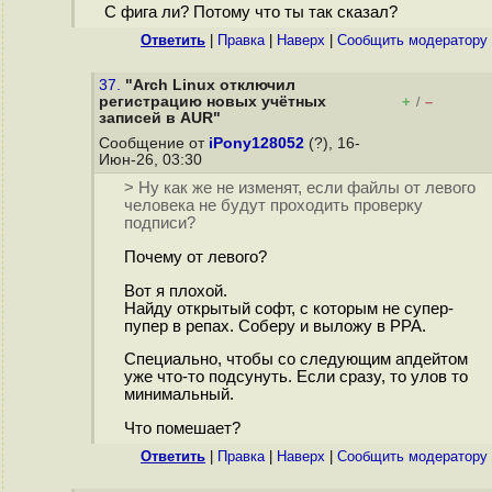
С фига ли? Потому что ты так сказал?
Ответить
|
Правка
|
Наверх
|
Cообщить модератору
37.
"Arch Linux отключил
регистрацию новых учётных
+
–
/
записей в AUR"
Сообщение от
iPony128052
(?), 16-
Июн-26, 03:30
> Ну как же не изменят, если файлы от левого
человека не будут проходить проверку
подписи?
Почему от левого?
Вот я плохой.
Найду открытый софт, с которым не супер-
пупер в репах. Соберу и выложу в PPA.
Специально, чтобы со следующим апдейтом
уже что-то подсунуть. Если сразу, то улов то
минимальный.
Что помешает?
Ответить
|
Правка
|
Наверх
|
Cообщить модератору