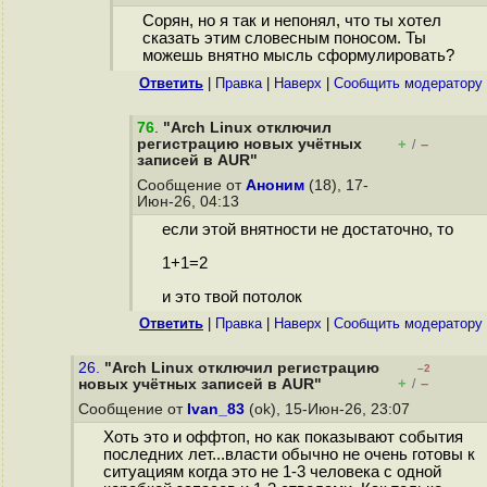
Сорян, но я так и непонял, что ты хотел
сказать этим словесным поносом. Ты
можешь внятно мысль сформулировать?
Ответить
|
Правка
|
Наверх
|
Cообщить модератору
76
.
"Arch Linux отключил
регистрацию новых учётных
+
–
/
записей в AUR"
Сообщение от
Аноним
(18), 17-
Июн-26, 04:13
если этой внятности не достаточно, то
1+1=2
и это твой потолок
Ответить
|
Правка
|
Наверх
|
Cообщить модератору
26.
"Arch Linux отключил регистрацию
–2
+
–
новых учётных записей в AUR"
/
Сообщение от
Ivan_83
(ok), 15-Июн-26, 23:07
Хоть это и оффтоп, но как показывают события
последних лет...власти обычно не очень готовы к
ситуациям когда это не 1-3 человека с одной