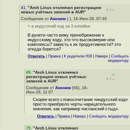
41.
"Arch Linux отключил регистрацию
+
–
/
новых учётных записей в AUR"
Сообщение от
Аноним
(-), 16-Июн-26, 07:45
> а индусячий код за 3 копейки
В рунете часто вижу пренебрежение к
индусскому коду, это что высокомерие или
комплексы? зависть к их продуктивности? это
откуда берется?
Ответить
|
Правка
|
К родителю #18
|
Наверх
|
Cообщить
модератору
65
.
"Arch Linux отключил
+1
регистрацию новых учётных
+
–
/
записей в AUR"
Сообщение от
Аноним
(65), 16-
Июн-26, 11:07
Скорее всего словосочетание «индусский код»
просто приобрело черты нарицательного
значения, как например «испанский стыд».
Ответить
|
Правка
|
Наверх
|
Cообщить модератору
75
.
"Arch Linux отключил