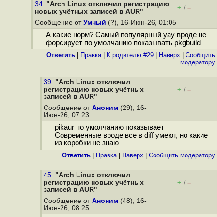
34.
"Arch Linux отключил регистрацию
+
–
/
новых учётных записей в AUR"
Сообщение от
Умный
(?), 16-Июн-26, 01:05
А какие норм? Самый популярный yay вроде не
форсирует по умолчанию показывать pkgbuild
Ответить
|
Правка
|
К родителю #29
|
Наверх
|
Cообщить
модератору
39.
"Arch Linux отключил
регистрацию новых учётных
+
–
/
записей в AUR"
Сообщение от
Аноним
(29), 16-
Июн-26, 07:23
pikaur по умолчанию показывает
Современные вроде все в diff умеют, но какие
из коробки не знаю
Ответить
|
Правка
|
Наверх
|
Cообщить модератору
45.
"Arch Linux отключил
регистрацию новых учётных
+
–
/
записей в AUR"
Сообщение от
Аноним
(48), 16-
Июн-26, 08:25