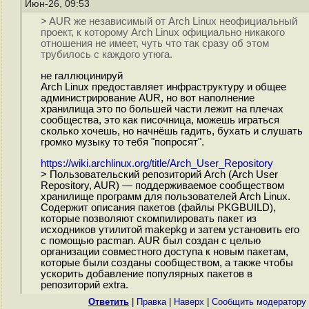
Июн-26, 09:53
> AUR же независимый от Arch Linux неофициальный
проект, к которому Arch Linux официально никакого
отношения не имеет, чуть что так сразу об этом
трубилось с каждого утюга.
не галлюцинируй
Arch Linux предоставляет инфраструктуру и общее
администрирование AUR, но вот наполнение
хранилища это по большей части лежит на плечах
сообщества, это как писочница, можешь играться
сколько хочешь, но начнёшь гадить, бухать и слушать
громко музыку то тебя "попросят".
https://wiki.archlinux.org/title/Arch_User_Repository
> Пользовательский репозиторий Arch (Arch User
Repository, AUR) — поддерживаемое сообществом
хранилище программ для пользователей Arch Linux.
Содержит описания пакетов (файлы PKGBUILD),
которые позволяют скомпилировать пакет из
исходников утилитой makepkg и затем установить его
с помощью pacman. AUR был создан с целью
организации совместного доступа к новым пакетам,
которые были созданы сообществом, а также чтобы
ускорить добавление популярных пакетов в
репозиторий extra.
Ответить
|
Правка
|
Наверх
|
Cообщить модератору