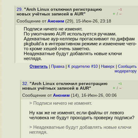
29.
"Arch Linux отключил регистрацию
–1
+
–
новых учётных записей в AUR"
/
Сообщение от
Аноним
(29), 15-Июн-26, 23:18
Подписи ничего не изменят.
По умолчанию AUR используется ручками.
Адекватные аур-хелперы протаскивают по диффам
pkgbuild'a в интерактивном режиме и изменение чего-
то кроме хешей очень заметно.
Неадекватные будут добавлять новые ключи
неглядя.
Ответить
|
Правка
|
К родителю #10
|
Наверх
|
Cообщить
модератору
32.
"Arch Linux отключил регистрацию
+1
+
–
новых учётных записей в AUR"
/
Сообщение от
Аноним
(14), 16-Июн-26, 00:06
> Подписи ничего не изменят.
Ну как же не изменят, если файлы от левого
человека не будут проходить проверку подписи?
> Неадекватные будут добавлять новые ключи
неглядя.