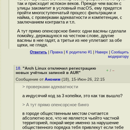
так и присходит испокон веков. Прежде чем васян с
улицы закомитит в условный macOS, ему придется
пройти многоступенчатый процесс фильтрации и
найма, с проверками адекватности и компетенции, с
заключанием контракта и т.п.
А тут прямо опенсорсное бинго: одни васяны сделали
помойку, держащуюся на честном слове, другие
васяны в нее гадят, а третьи из нее уплетают за обе
щеки, не глядя.
Ответить
|
Правка
|
К родителю #1
|
Наверх
|
Cообщить
модератору
18.
"Arch Linux отключил регистрацию
+
–
/
новых учётных записей в AUR"
Сообщение от
Аноним
(18), 15-Июн-26, 22:15
> проверками адекватности
а индусячий код за 3 копейки, это как так вышло?
> А тут прямо опенсорсное бинго
в городе общественным местом считается
абсолютно все, что не является чьейто частной
территорией, покрай мере именно за нарушение
общественного порядка тебя привлекут если тебе