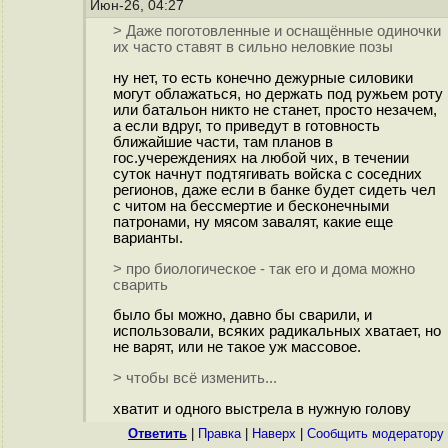
Июн-26, 04:27
> Даже поготовленные и оснащённые одиночки
их часто ставят в сильно неловкие позы
ну нет, то есть конечно дежурные силовики
могут облажаться, но держать под ружьем роту
или батальон никто не станет, просто незачем,
а если вдруг, то приведут в готовность
ближайшие части, там планов в
гос.учереждениях на любой чих, в течении
суток начнут подтягивать войска с соседних
регионов, даже если в банке будет сидеть чел
с читом на бессмертие и бесконечными
патронами, ну мясом завалят, какие еще
варианты.
> про биологическое - так его и дома можно
сварить
было бы можно, давно бы сварили, и
использовали, всяких радикальных хватает, но
не варят, или не такое уж массовое.
> чтобы всё изменить...
хватит и одного выстрела в нужную голову
Ответить
|
Правка
|
Наверх
|
Cообщить модератору