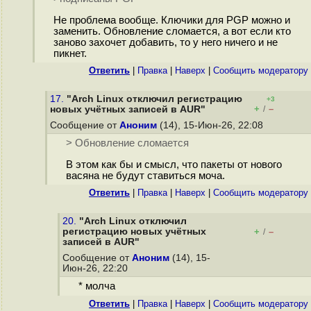
Не проблема вообще. Ключики для PGP можно и
заменить. Обновление сломается, а вот если кто
заново захочет добавить, то у него ничего и не
пикнет.
Ответить
|
Правка
|
Наверх
|
Cообщить модератору
17.
"Arch Linux отключил регистрацию
+3
+
–
новых учётных записей в AUR"
/
Сообщение от
Аноним
(14), 15-Июн-26, 22:08
> Обновление сломается
В этом как бы и смысл, что пакеты от нового
васяна не будут ставиться моча.
Ответить
|
Правка
|
Наверх
|
Cообщить модератору
20.
"Arch Linux отключил
регистрацию новых учётных
+
–
/
записей в AUR"
Сообщение от
Аноним
(14), 15-
Июн-26, 22:20
* молча
Ответить
|
Правка
|
Наверх
|
Cообщить модератору