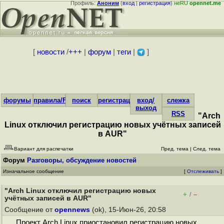
Профиль:
Аноним
(
вход
|
регистрация
)
неRU
opennet.me
[
новости
/
+++
|
форум
|
теги
|
]
форумы
правила/FAQ
поиск
регистрация
вход/
слежка
выход
RSS
"Arch
Linux отключил регистрацию новых учётных записей
в AUR"
Вариант для распечатки
Пред. тема
|
След. тема
Форум
Разговоры, обсуждение новостей
Изначальное сообщение
[
Отслеживать
]
"Arch Linux отключил регистрацию новых
+
–
/
учётных записей в AUR"
Сообщение от
opennews
(ok), 15-Июн-26, 20:58
Проект Arch Linux приостановил регистрацию новых