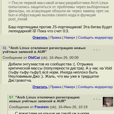
> После первой массовой атаки разработчики Arch Linux
попытались защититься от проблемы через выборочные
фильтры, но атакующие обошли их через замену npm на
bun и обфускацию вызова своего кода в функции
post_install.
Баш-портянщики против JS-портянщиков! Эта битва будет
легендарной! 🤣 Пока что счет 0:3.
Ответить
|
Правка
|
Наверх
|
Cообщить модератору
31.
"Arch Linux отключил регистрацию новых
+
–
/
учётных записей в AUR"
Сообщение от
OldCat
(ok), 16-Июн-26, 00:00
Добили энтузиастов из сообщества :(. Отрыжка
критической массы (популярности дистра). А у нас на Void
(тьфу-тьфу-тьфу!) всё норм. Иногда неплохо быть
Неуловимым Джо ;). Жаль, что мы уже в тридцатке
Дистровотча.
Ответить
|
Правка
|
Наверх
|
Cообщить модератору
57
.
"Arch Linux отключил регистрацию
+
–
/
новых учётных записей в AUR"
Сообщение от
Frestein
(ok), 16-Июн-26, 10:19
С вокистами на крыше не такой уж и норм