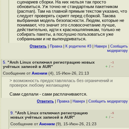
сценариев сборки. На них нельзя так просто
обновиться. Уж точно не стандартным пакетником
(pacman). Там на главной прямым текстом указано, что
следует проверять скрипт перед сборкой. Такова
выбранная модель безопасности. Людям, которые не
понимают, что значит это словосочетание лучше,
действительно, идти к красношляпникам, только не
собирать пакеты, а послушно пользоваться уже
собранными и не выпендриваться.
Ответить
|
Правка
|
К родителю #3
|
Наверх
|
Cообщить
модератору
5.
"Arch Linux отключил регистрацию новых
–1
+
–
учётных записей в AUR"
/
Сообщение от
Аноним
(4), 15-Июн-26, 21:13
> возможность предоставлялась без ограничений и
проверок любому желающему
Сами сделали - сами расплачиваются.
Ответить
|
Правка
|
Наверх
|
Cообщить модератору
9.
"Arch Linux отключил регистрацию
–5
+
–
новых учётных записей в AUR"
/
Сообщение от
Аноним
(9), 15-Июн-26, 21:23