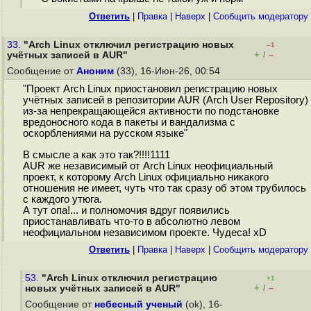
Ответить
|
Правка
|
Наверх
|
Cообщить модератору
33.
"Arch Linux отключил регистрацию новых
–1
+
–
учётных записей в AUR"
/
Сообщение от
Аноним
(33), 16-Июн-26, 00:54
"Проект Arch Linux приостановил регистрацию новых
учётных записей в репозитории AUR (Arch User Repository)
из-за непрекращающейся активности по подстановке
вредоносного кода в пакеты и вандализма с
оскорблениями на русском языке"
В смысле а как это так?!!!!1111
AUR же независимый от Arch Linux неофициальный
проект, к которому Arch Linux официально никакого
отношения не имеет, чуть что так сразу об этом трубилось
с каждого утюга.
А тут опа!... и полномочия вдруг появились
приостанавливать что-то в абсолютно левом
неофициальном независимом проекте. Чудеса! xD
Ответить
|
Правка
|
Наверх
|
Cообщить модератору
53.
"Arch Linux отключил регистрацию
+1
+
–
новых учётных записей в AUR"
/
Сообщение от
небесный ученый
(ok), 16-