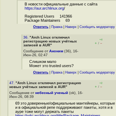
В новости официальные данные с сайта
https://aur.archlinux.org
/
Registered Users 141966
Package Maintainers 69
Ответить
|
Правка
|
Наверх
|
Cообщить модератору
36.
"Arch Linux отключил
+4
регистрацию новых учётных
+
–
/
записей в AUR"
Сообщение от
Аноним
(36), 16-
Июн-26, 02:47
Слишком мало
Может это trusted users?
Ответить
|
Правка
|
Наверх
|
Cообщить модератору
47.
"Arch Linux отключил регистрацию
+2
+
–
новых учётных записей в AUR"
/
Сообщение от
небесный ученый
(ok), 16-
Июн-26, 08:39
69 это доверенные/официальные мантейнеры, которые
и в официальной репе поддерживают пакеты, хотя и в
ауре тоже могут держать пакеты
https://wiki.archlinux.org/title/Package_Maintainers