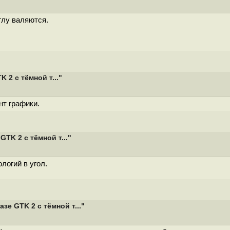
глу валяются.
2 с тёмной т..."
нт графики.
TK 2 с тёмной т..."
логий в угол.
е GTK 2 с тёмной т..."