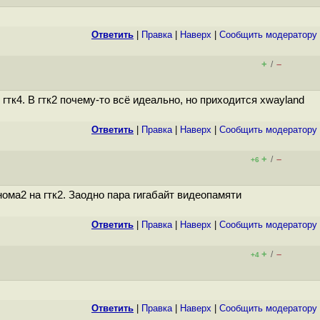
Ответить
|
Правка
|
Наверх
|
Cообщить модератору
+
–
/
тк4. В гтк2 почему-то всё идеально, но приходится xwayland
Ответить
|
Правка
|
Наверх
|
Cообщить модератору
+
–
/
+6
ома2 на гтк2. Заодно пара гигабайт видеопамяти
Ответить
|
Правка
|
Наверх
|
Cообщить модератору
+
–
/
+4
Ответить
|
Правка
|
Наверх
|
Cообщить модератору