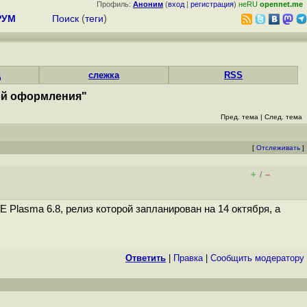
Профиль:
Аноним
(
вход
|
регистрация
)
неRU
opennet.me
РУМ
Поиск
(
теги
)
д
слежка
RSS
мой оформления"
Пред. тема
|
След. тема
[
Отслеживать
]
+
–
/
Plasma 6.8, релиз которой запланирован на 14 октября, а
Ответить
|
Правка
|
Cообщить модератору