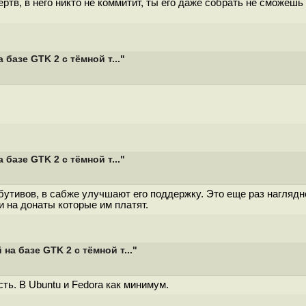
ёртв, в него никто не коммитит, ты его даже собрать не сможе
базе GTK 2 с тёмной т..."
базе GTK 2 с тёмной т..."
утивов, в сабже улучшают его поддержку. Это еще раз наглядн
 на донаты которые им платят.
а базе GTK 2 с тёмной т..."
ть. В Ubuntu и Fedora как минимум.