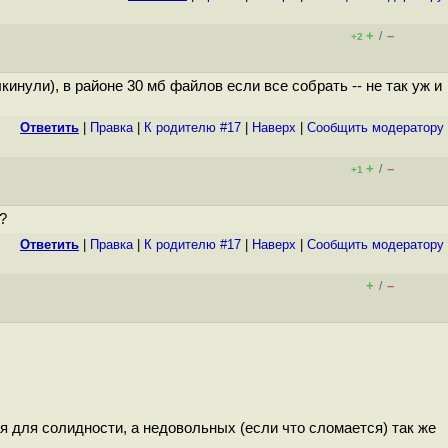
+
–
/
+2
ыкинули), в районе 30 мб файлов если все собрать -- не так уж и
Ответить
|
Правка
|
К родителю #17
|
Наверх
|
Cообщить модератору
+
–
/
+1
?
Ответить
|
Правка
|
К родителю #17
|
Наверх
|
Cообщить модератору
+
–
/
я для солидности, а недовольных (если что сломается) так же