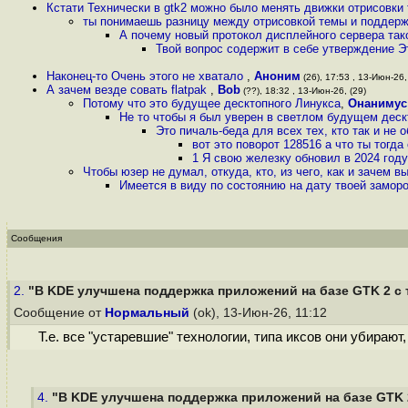
Кстати Технически в gtk2 можно было менять движки отрисовки
ты понимаешь разницу между отрисовкой темы и поддерж
А почему новый протокол дисплейного сервера так
Твой вопрос содержит в себе утверждение Э
Наконец-то Очень этого не хватало
,
Аноним
(26), 17:53 , 13-Июн-26,
А зачем везде совать flatpak
,
Bob
(??), 18:32 , 13-Июн-26, (29)
Потому что это будущее десктопного Линукса
,
Онанимус
Не то чтобы я был уверен в светлом будущем дескт
Это пичаль-беда для всех тех, кто так и не 
вот это поворот 128516 а что ты тогд
1 Я свою железку обновил в 2024 году
Чтобы юзер не думал, откуда, кто, из чего, как и зачем 
Имеется в виду по состоянию на дату твоей заморо
Сообщения
2.
"В KDE улучшена поддержка приложений на базе GTK 2 с т
Сообщение от
Нормальный
(ok), 13-Июн-26, 11:12
Т.е. все "устаревшие" технологии, типа иксов они убирают
4.
"В KDE улучшена поддержка приложений на базе GTK 2 