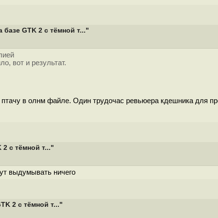
базе GTK 2 с тёмной т..."
0
лией
о, вот и результат.
птачу в олнм файле. Один трудочас ревьюера кдешника для пр
 с тёмной т..."
тут выдумывать ничего
 2 с тёмной т..."