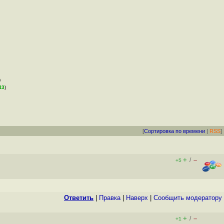
)
43
)
[
Сортировка по времени
|
RSS
]
+
–
/
+5
Ответить
|
Правка
|
Наверх
|
Cообщить модератору
+
–
/
+1