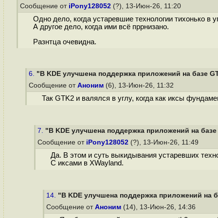
Сообщение от
iPony128052
(?), 13-Июн-26, 11:20
Одно дело, когда устаревшие технологии тихонько в у
А другое дело, когда ими всё пррнизано.
Разнтца очевидна.
6.
"В KDE улучшена поддержка приложений на базе GTK 
Сообщение от
Аноним
(6), 13-Июн-26, 11:32
Так GTK2 и валялся в углу, когда как иксы фундаме
7.
"В KDE улучшена поддержка приложений на базе G
Сообщение от
iPony128052
(?), 13-Июн-26, 11:49
Да. В этом и суть выкидывания устаревших техно
С иксами в XWayland.
14.
"В KDE улучшена поддержка приложений на баз
Сообщение от
Аноним
(14), 13-Июн-26, 14:36