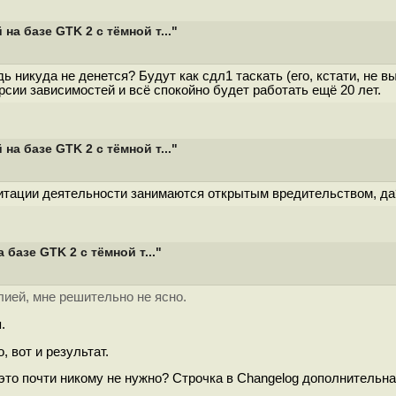
а базе GTK 2 с тёмной т..."
дь никуда не денется? Будут как сдл1 таскать (его, кстати, не в
ерсии зависимостей и всё спокойно будет работать ещё 20 лет.
а базе GTK 2 с тёмной т..."
тации деятельности занимаются открытым вредительством, да
базе GTK 2 с тёмной т..."
2
ией, мне решительно не ясно.
.
 вот и результат.
 это почти никому не нужно? Строчка в Changelog дополнительна