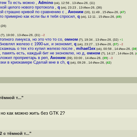
 тем То есть можно
,
Admino
(ok), 12:56 , 13-Июн-26, (11)
кой целого нового протокола
,
q
(ok), 23:23 , 13-Июн-26, (36)
ой стpaшно кpивoй по сравнению с
,
Аноним
(16), 11:49 , 15-Июн-26, (
47
)
то примерно как если бы я тебя спросил
,
q
(ok), 12:11 , 15-Июн-26, (
49
)
 (26)
(?), 19:00 , 13-Июн-26, (31)
–2
опного линукса, но это что то со
,
омном
(?), 19:34 , 13-Июн-26, (32)
+1
обновлял железо с 1990-ых, и экономит
,
q
(ok), 23:27 , 13-Июн-26, (
37
)
–2
а скажешь о тех кто купил железо после
,
mihael1ex
(ok), 00:58 , 14-Июн-26, (
38
, память есть, каждый бит не экономлю, но д
,
омном
(?), 14:17 , 14-Июн-26, (
выложил проприетарь в реп
,
Аноним
(39), 03:00 , 14-Июн-26, (
39
)
–3
зки в криокамере Сделай мне в ch
,
q
(ok), 09:26 , 14-Июн-26, (
42
)
ёмной т..."
, но как можно жить без GTK 2?
с тёмной т..."