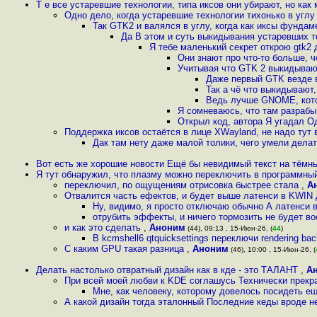
Т е все устаревшие технологии, типа иксов они убирают, но как
Одно дело, когда устаревшие технологии тихонько в углу
Так GTK2 и валялся в углу, когда как иксы фунда
Да В этом и суть выкидывания устаревших т
Я тебе маленький секрет открою gtk2 д
Они знают про что-то больше, 
Учитывая что GTK 2 выкидываю
Даже первый GTK везде в
Так а чё что выкидывают,
Ведь лучше GNOME, кото
Я сомневаюсь, что там разрабы
Открыл код, автора Я угадал О
Поддержка иксов остаётся в лице XWayland, не надо тут
Дак там нету даже малой толики, чего умели дела
Вот есть же хорошие новости Ещё бы невидимый текст на тёмны
Я тут обнаружил, что плазму можно переключить в программный
переключил, по ощущениям отрисовка быстрее стала
,
А
Отвалится часть ефектов, и будет выше латенси в KWIN 
Ну, видимо, я просто отключаю обычно А латенси в
отрубить эффекты, и ничего тормозить не будет в
и как это сделать
,
Аноним
(44), 09:13 , 15-Июн-26, (
44
)
В kcmshell6 qtquicksettings переключи rendering ba
С каким GPU такая разница
,
Аноним
(46), 10:00 , 15-Июн-26, (
Делать настолько отвратный дизайн как в кде - это ТАЛАНТ
,
А
При всей моей любви к KDE соглашусь Технически прекра
Мне, как человеку, которому довелось посидеть ещ
А какой дизайн тогда эталонный Последние кеды вроде н