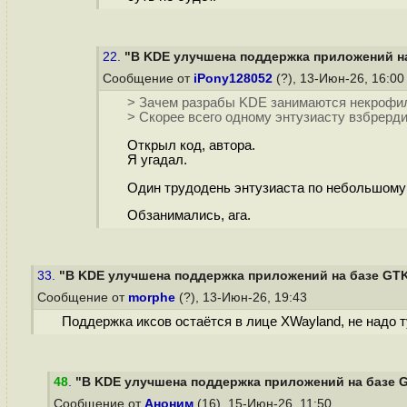
22.
"В KDE улучшена поддержка приложений на 
Сообщение от
iPony128052
(?), 13-Июн-26, 16:0
> Зачем разрабы KDE занимаются некрофи
> Скорее всего одному энтузиасту взбрердил
Открыл код, автора.
Я угадал.
Один трудодень энтузиаста по небольшому 
Обзанимались, ага.
33.
"В KDE улучшена поддержка приложений на базе GTK 2
Сообщение от
morphe
(?), 13-Июн-26, 19:43
Поддержка иксов остаётся в лице XWayland, не надо 
48
.
"В KDE улучшена поддержка приложений на базе GTK
Сообщение от
Аноним
(16), 15-Июн-26, 11:50