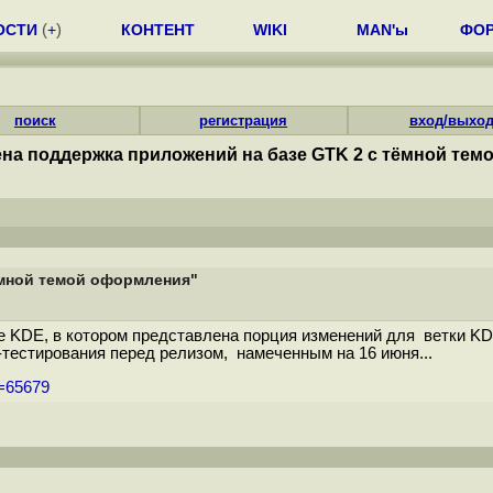
ОСТИ
(
+
)
КОНТЕНТ
WIKI
MAN'ы
ФО
поиск
регистрация
вход/выхо
на поддержка приложений на базе GTK 2 с тёмной те
ёмной темой оформления"
KDE, в котором представлена порция изменений для ветки KDE 
-тестирования перед релизом, намеченным на 16 июня...
m=65679