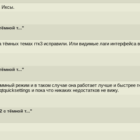
ь Иксы.
ёмной т..."
 тёмных темах гтк3 исправили. Или видимые лаги интерфейса в г
ёмной т..."
ммный режим и в таком случае она работает лучше и быстрее гн
quicksettings и пока что никаких недостатков не вижу.
с тёмной т..."