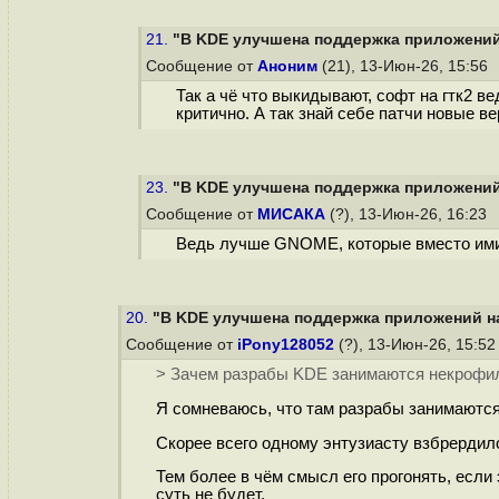
21.
"В KDE улучшена поддержка приложений н
Сообщение от
Аноним
(21), 13-Июн-26, 15:56
Так а чё что выкидывают, софт на гтк2 ве
критично. А так знай себе патчи новые в
23.
"В KDE улучшена поддержка приложений н
Сообщение от
МИСАКА
(?), 13-Июн-26, 16:23
Ведь лучше GNOME, которые вместо ими
20.
"В KDE улучшена поддержка приложений на 
Сообщение от
iPony128052
(?), 13-Июн-26, 15:5
> Зачем разрабы KDE занимаются некрофил
Я сомневаюсь, что там разрабы занимаются
Скорее всего одному энтузиасту взбрердило,
Тем более в чём смысл его прогонять, если
суть не будет.