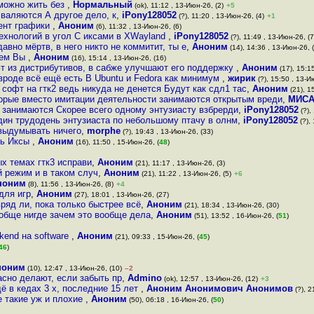
 можно жить без
,
Нормальный
(ok), 11:12 , 13-Июн-26, (2)
+5
 валяются А другое дело, к
,
iPony128052
(?), 11:20 , 13-Июн-26, (4)
+1
мент графики
,
Аноним
(6), 11:32 , 13-Июн-26, (6)
ехнологий в угол С иксами в XWayland
,
iPony128052
(?), 11:49 , 13-Июн-26, (7
авно мёртв, в него никто не коммитит, ты е
,
Аноним
(14), 14:36 , 13-Июн-26, 
чем Вы
,
Аноним
(16), 15:14 , 13-Июн-26, (16)
т из дистрибутивов, в сабже улучшают его поддержку
,
Аноним
(17), 15:1
роде всё ещё есть В Ubuntu и Fedora как минимум
,
жирик
(?), 15:50 , 13-И
 софт на гтк2 ведь никуда не денется Будут как сдл1 тас
,
Аноним
(21), 1
рые вместо имитации деятельности занимаются открытым вреди
,
МИСА
 занимаются Скорее всего одному энтузиасту взбрерди
,
iPony128052
(?),
дин трудодень энтузиаста по небольшому птачу в олнм
,
iPony128052
(?),
 выдумывать ничего
,
morphe
(?), 19:43 , 13-Июн-26, (33)
ть Иксы
,
Аноним
(16), 11:50 , 15-Июн-26, (
48
)
х темах гтк3 исправи
,
Аноним
(21), 11:17 , 13-Июн-26, (3)
 режим и в таком случ
,
Аноним
(21), 11:22 , 13-Июн-26, (5)
+6
ноним
(8), 11:56 , 13-Июн-26, (8)
+4
для игр
,
Аноним
(27), 18:01 , 13-Июн-26, (27)
ряд ли, пока только быстрее всё
,
Аноним
(21), 18:34 , 13-Июн-26, (30)
ообще нигде зачем это вообще дела
,
Аноним
(51), 13:52 , 16-Июн-26, (
51
)
ckend на software
,
Аноним
(21), 09:33 , 15-Июн-26, (
45
)
46
)
ноним
(10), 12:47 , 13-Июн-26, (10)
–2
сно делают, если забыть пр
,
Admino
(ok), 12:57 , 13-Июн-26, (12)
+3
ё в кедах 3 х, последние 15 лет
,
Аноним Анонимович Анонимов
(?), 2
е такие уж и плохие
,
Аноним
(50), 06:18 , 16-Июн-26, (
50
)