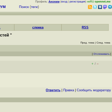
Профиль:
Аноним
(
вход
|
регистрация
)
неRU
opennet.me
РУМ
Поиск
(
теги
)
д
слежка
RSS
стей "
Пред. тема
|
След. тема
[
Отслеживать
]
+
–
/
Ответить
|
Правка
|
Cообщить модератору