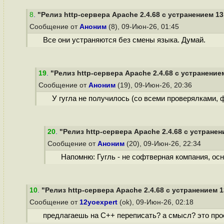
8
.
"Релиз http-сервера Apache 2.4.68 с устранением 13
Сообщение от
Аноним
(8), 09-Июн-26, 01:45
Все они устраняются без смены языка. Думай.
19
.
"Релиз http-сервера Apache 2.4.68 с устранением
Сообщение от
Аноним
(19), 09-Июн-26, 20:36
У гугла не получилось (со всеми проверялками, 
20
.
"Релиз http-сервера Apache 2.4.68 с устранен
Сообщение от
Аноним
(20), 09-Июн-26, 22:34
Напомню: Гугль - не софтверная компания, осн
10
.
"Релиз http-сервера Apache 2.4.68 с устранением 1
Сообщение от
12yoexpert
(ok), 09-Июн-26, 02:18
предлагаешь на C++ переписать? а смысл? это про