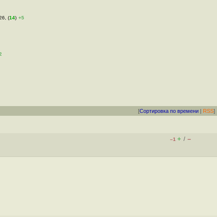
26, (
14
)
+5
2
[
Сортировка по времени
|
RSS
]
+
–
/
–1