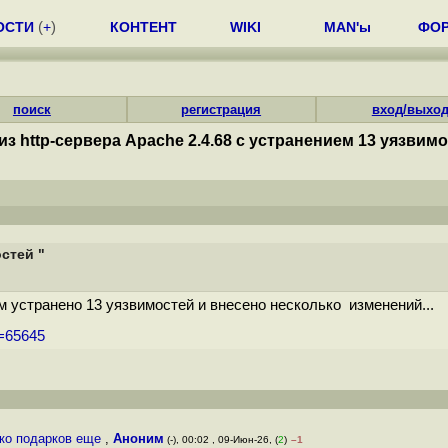
ОСТИ
(
+
)
КОНТЕНТ
WIKI
MAN'ы
ФО
поиск
регистрация
вход/выхо
из http-сервера Apache 2.4.68 с устранением 13 уязвимо
остей "
м устранено 13 уязвимостей и внесено несколько изменений...
m=65645
ько подарков еще
,
Аноним
(-), 00:02 , 09-Июн-26, (
2
)
–1