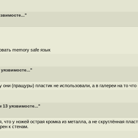
звимосте..."
овать memory safe язык
 уязвимосте..."
у они (пращуры) пластик не использовали, а в галереи на то чт
 13 уязвимосте..."
я, что у ножей острая кромка из металла, а не скруглённая пла
рен к стенам.