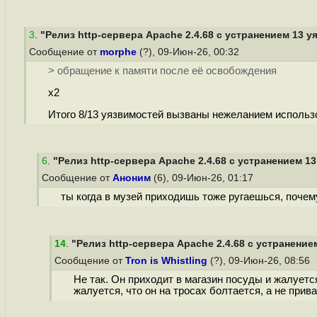
3
.
"Релиз http-сервера Apache 2.4.68 с устранением 13 уя
Сообщение от
morphe
(?), 09-Июн-26, 00:32
> обращение к памяти после её освобождения
x2
Итого 8/13 уязвимостей вызваны нежеланием использ
6
.
"Релиз http-сервера Apache 2.4.68 с устранением 13
Сообщение от
Аноним
(6), 09-Июн-26, 01:17
ты когда в музей приходишь тоже ругаешься, почем
14
.
"Релиз http-сервера Apache 2.4.68 с устранением
Сообщение от
Tron is Whistling
(?), 09-Июн-26, 08:56
Не так. Он приходит в магазин посуды и жалуетс
жалуется, что он на тросах болтается, а не прива