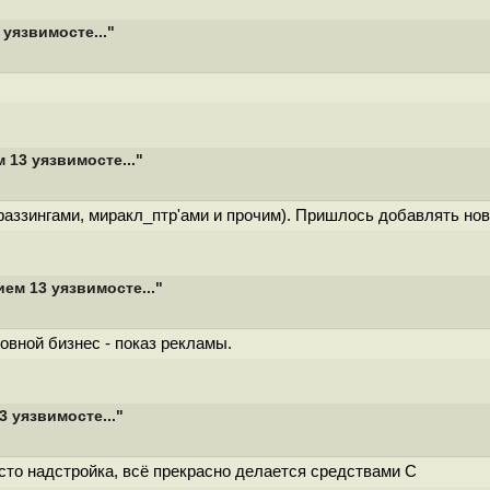
 уязвимосте..."
 13 уязвимосте..."
фаззингами, миракл_птр'ами и прочим). Пришлось добавлять нов
ием 13 уязвимосте..."
овной бизнес - показ рекламы.
3 уязвимосте..."
сто надстройка, всё прекрасно делается средствами С