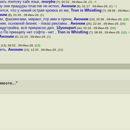
вать memory safe язык
,
morphe
(?), 00:32 , 09-Июн-26, (
3
)
–5
му они пращуры пластик не испол
,
Аноним
(6), 01:17 , 09-Июн-26, (
6
)
+2
ется, что у ножей острая кромка из ме
,
Tron is Whistling
(?), 08:56 , 09-Июн-
ним
(8), 01:45 , 09-Июн-26, (
8
)
ми, фаззингами, миракл_птр ами и прочи
,
Аноним
(19), 20:36 , 09-Июн-26, (
19
)
ния, основной бизнес - показ рекламы
,
Аноним
(20), 22:34 , 09-Июн-26, (
20
)
надстройка, всё прекрасно дел
,
12yoexpert
(ok), 02:18 , 09-Июн-26, (
10
)
ло По принципу нет софта - нет
,
Tron is Whistling
(?), 08:39 , 09-Июн-26, (
12
)
+
Аноним
(5), 01:15 , 09-Июн-26, (
5
)
(13), 08:52 , 09-Июн-26, (
13
)
деть
,
Аноним
(15), 12:25 , 09-Июн-26, (
15
)
мосте..."