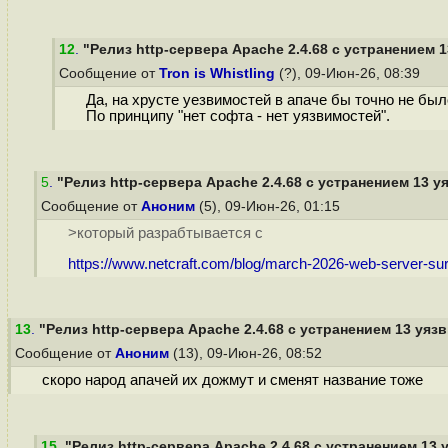
12
.
"Релиз http-сервера Apache 2.4.68 с устранением 1
Сообщение от
Tron is Whistling
(?), 09-Июн-26, 08:39
Да, на хрусте уезвимостей в апаче бы точно не был
По принципу "нет софта - нет уязвимостей".
5
.
"Релиз http-сервера Apache 2.4.68 с устранением 13 уя
Сообщение от
Аноним
(5), 09-Июн-26, 01:15
>который разрабтывается с
https://www.netcraft.com/blog/march-2026-web-server-su
13
.
"Релиз http-сервера Apache 2.4.68 с устранением 13 уязв
Сообщение от
Аноним
(13), 09-Июн-26, 08:52
скоро народ апачей их дожмут и сменят название тоже
15
.
"Релиз http-сервера Apache 2.4.68 с устранением 13 у