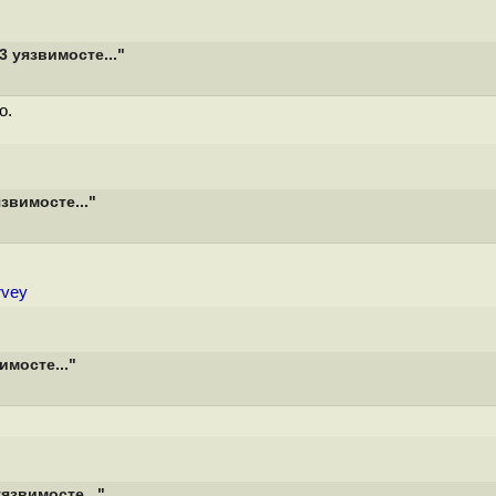
3 уязвимосте..."
о.
звимосте..."
rvey
имосте..."
язвимосте..."