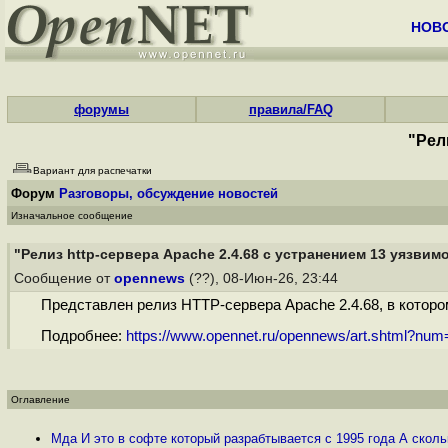
НОВ
форумы
правила/FAQ
"Рел
Вариант для распечатки
Форум
Разговоры, обсуждение новостей
Изначальное сообщение
"Релиз http-сервера Apache 2.4.68 с устранением 13 уязвим
Сообщение от
opennews
(??), 08-Июн-26, 23:44
Представлен релиз HTTP-сервера Apache 2.4.68, в которо
Подробнее:
https://www.opennet.ru/opennews/art.shtml?nu
Оглавление
Мда И это в софте который разрабтывается с 1995 года А скол