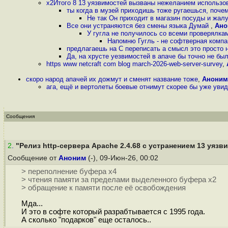
x2Итого 8 13 уязвимостей вызваны нежеланием использо
ты когда в музей приходишь тоже ругаешься, поче
Не так Он приходит в магазин посуды и жалу
Все они устраняются без смены языка Думай
,
Ано
У гугла не получилось со всеми проверялка
Напомню Гугль - не софтверная компа
предлагаешь на C переписать а смысл это просто 
Да, на хрусте уезвимостей в апаче бы точно не бы
https www netcraft com blog march-2026-web-server-survey
,
скоро народ апачей их дожмут и сменят название тоже
,
Аноним
ага, ещё и вертолеты боевые отнимут скорее бы уже уви
Сообщения
2
.
"Релиз http-сервера Apache 2.4.68 с устранением 13 уязви
Сообщение от
Аноним
(-), 09-Июн-26, 00:02
> переполнение буфера x4
> чтения памяти за пределами выделенного буфера x2
> обращение к памяти после её освобождения
Мда...
И это в софте который разрабтывается с 1995 года.
А сколько "подарков" еще осталось..