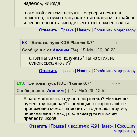
надеюсь, никогда
в оконной системе ненужны серверы печати и
шрифтов, ненужна запускалка исполняемых файлов
и неспособность выводить что-то сложнее текста
Ответить
|
Правка
|
Наверх
|
Cообщить модератору
53.
"Бета-выпуск KDE Plasma 6.7"
+
–
/
Сообщение от
Аноним
(34), 15-Май-26, 00:22
а гранты за что получать? ты из этих, из
оупенсорса что ли?
Ответить
|
Правка
|
Наверх
|
Cообщить модератору
133
.
"Бета-выпуск KDE Plasma 6.7"
+
–
/
Сообщение от
Аноним
(-), 17-Май-26, 12:52
А зачем догонять ходячего мертвеца? Никому не
нужен "функционал" с помощью которого любое
приложение может шпионить что делают другие,
перехватывать ввод с клавиатуры и прочие
прелести иксов.
Ответить
|
Правка
|
К родителю #29
|
Наверх
|
Cообщить
модератору