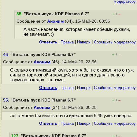
модератору
85
.
"Бета-выпуск KDE Plasma 6.7"
+
–
/
Сообщение от
Аноним
(84), 15-Май-26, 08:56
А часть населения, которая кмеет обеими руками,
не замечает. ;)
Ответить
|
Правка
|
Наверх
|
Cообщить модератору
46.
"Бета-выпуск KDE Plasma 6.7"
+
–
/
Сообщение от
Аноним
(46), 14-Май-26, 23:56
Сколько оптимизаций kwin, хотя я бы не сказал, что он уж
сильно тормозной и жрущий, и ни одного для главного
тормоза в кедах - плазмы.
Ответить
|
Правка
|
Наверх
|
Cообщить модератору
55.
"Бета-выпуск KDE Plasma 6.7"
+
–
/
Сообщение от
Аноним
(34), 15-Май-26, 00:25
ля, а могли бы иметь почти идеальный 5.45 уже. наверно.
Ответить
|
Правка
|
Наверх
|
Cообщить модератору
127
.
"Бета-выпуск KDE Plasma 6.7"
+
–
/