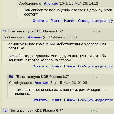
Сообщение от
Аноним
(104), 15-Май-26, 14:12
Так список-то полноценных всего из двух пунктов
состоит.
Ответить
|
Правка
|
Наверх
|
Cообщить модератору
41.
"Бета-выпуск KDE Plasma 6.7"
+
–
/
Сообщение от
Аноним
(-), 14-Май-26, 23:31
слишком много изменений, действительно здоровенная
портянка
разрабы кодое должны мне одну мышь, ну или хотя бы
заменить стертое колесо на старой
Ответить
|
Правка
|
Наверх
|
Cообщить модератору
59.
"Бета-выпуск KDE Plasma 6.7"
+
–
/
Сообщение от
Аноним
(34), 15-Май-26, 01:06
там ща третья кнопка есть под ним, режим скролла
включает
Ответить
|
Правка
|
Наверх
|
Cообщить модератору
42.
"Бета-выпуск KDE Plasma 6.7"
+
–
/
+1