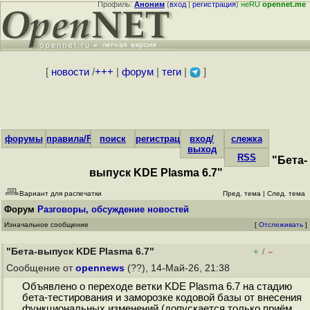
Профиль:
Аноним
(
вход
|
регистрация
)
неRU
opennet.me
[
новости
/
+++
|
форум
|
теги
|
]
форумы
правила/FAQ
поиск
регистрация
вход/
слежка
выход
RSS
"Бета-
выпуск KDE Plasma 6.7"
Вариант для распечатки
Пред. тема
|
След. тема
Форум
Разговоры, обсуждение новостей
Изначальное сообщение
[
Отслеживать
]
"Бета-выпуск KDE Plasma 6.7"
+
–
/
Сообщение от
opennews
(??), 14-Май-26, 21:38
Объявлено о переходе ветки KDE Plasma 6.7 на стадию
бета-тестирования и заморозке кодовой базы от внесения
функциональных изменений (допускается только приём