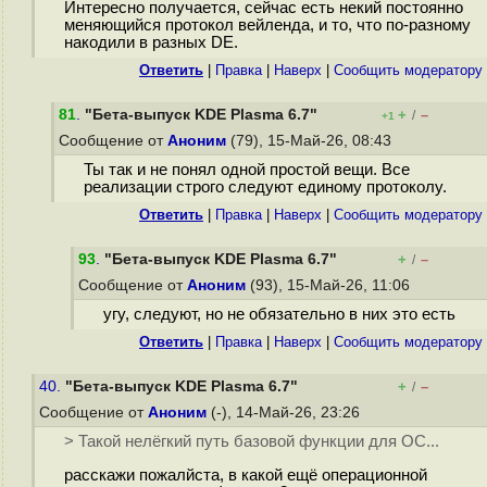
Интересно получается, сейчас есть некий постоянно
меняющийся протокол вейленда, и то, что по-разному
накодили в разных DE.
Ответить
|
Правка
|
Наверх
|
Cообщить модератору
81
.
"Бета-выпуск KDE Plasma 6.7"
+
–
/
+1
Сообщение от
Аноним
(79), 15-Май-26, 08:43
Ты так и не понял одной простой вещи. Все
реализации строго следуют единому протоколу.
Ответить
|
Правка
|
Наверх
|
Cообщить модератору
93
.
"Бета-выпуск KDE Plasma 6.7"
+
–
/
Сообщение от
Аноним
(93), 15-Май-26, 11:06
угу, следуют, но не обязательно в них это есть
Ответить
|
Правка
|
Наверх
|
Cообщить модератору
40.
"Бета-выпуск KDE Plasma 6.7"
+
–
/
Сообщение от
Аноним
(-), 14-Май-26, 23:26
> Такой нелёгкий путь базовой функции для ОС...
расскажи пожалйста, в какой ещё операционной