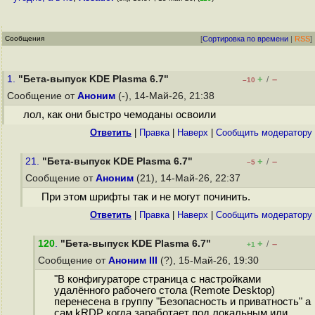
Сообщения
[
Сортировка по времени
|
RSS
]
1.
"Бета-выпуск KDE Plasma 6.7"
+
–
/
–10
Сообщение от
Аноним
(-), 14-Май-26, 21:38
лол, как они быстро чемоданы освоили
Ответить
|
Правка
|
Наверх
|
Cообщить модератору
21.
"Бета-выпуск KDE Plasma 6.7"
+
–
/
–5
Сообщение от
Аноним
(21), 14-Май-26, 22:37
При этом шрифты так и не могут починить.
Ответить
|
Правка
|
Наверх
|
Cообщить модератору
120
.
"Бета-выпуск KDE Plasma 6.7"
+
–
/
+1
Сообщение от
Аноним III
(?), 15-Май-26, 19:30
"В конфигураторе страница с настройками
удалённого рабочего стола (Remote Desktop)
перенесена в группу "Безопасность и приватность" а
сам kRDP когда заработает под локальным или