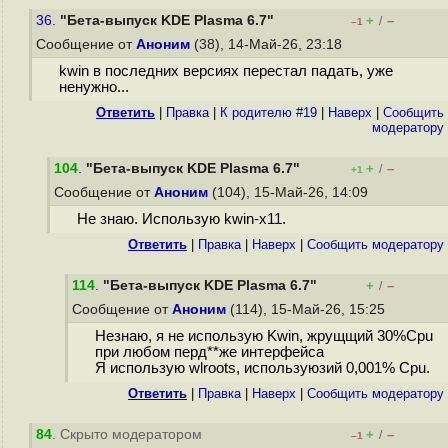
36.
"Бета-выпуск KDE Plasma 6.7"
+
–
/
–1
Сообщение от
Аноним
(38), 14-Май-26, 23:18
kwin в последних версиях перестал падать, уже
ненужно...
Ответить
|
Правка
|
К родителю #19
|
Наверх
|
Cообщить
модератору
104
.
"Бета-выпуск KDE Plasma 6.7"
+
–
/
+1
Сообщение от
Аноним
(104), 15-Май-26, 14:09
Не знаю. Использую kwin-x11.
Ответить
|
Правка
|
Наверх
|
Cообщить модератору
114
.
"Бета-выпуск KDE Plasma 6.7"
+
–
/
Сообщение от
Аноним
(114), 15-Май-26, 15:25
Незнаю, я не использую Kwin, жрущщий 30%Cpu
при любом перд**же интерфейса
Я использую wlroots, используюзий 0,001% Cpu.
Ответить
|
Правка
|
Наверх
|
Cообщить модератору
84
. Скрыто модератором
+
–
/
–1