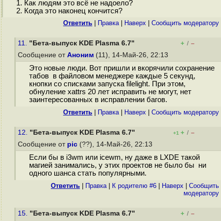
1. Как людям это всё не надоело?
2. Когда это наконец кончится?
Ответить
|
Правка
|
Наверх
|
Cообщить модератору
11.
"Бета-выпуск KDE Plasma 6.7"
+
–
/
Сообщение от
Аноним
(11), 14-Май-26, 22:13
Это новые люди. Вот пришли и вкорячили сохранение
табов в файловом менеджере каждые 5 секунд,
кнопки со списками запуска filelight. При этом,
обнуление xattrs 20 лет исправить не могут, нет
заинтересованных в исправлении багов.
Ответить
|
Правка
|
Наверх
|
Cообщить модератору
12.
"Бета-выпуск KDE Plasma 6.7"
+
–
/
+1
Сообщение от
pic
(??), 14-Май-26, 22:13
Если бы в i3wm или icewm, ну даже в LXDE такой
магией занимались, у этих проектов не было бы ни
одного шанса стать популярными.
Ответить
|
Правка
|
К родителю #6
|
Наверх
|
Cообщить
модератору
15.
"Бета-выпуск KDE Plasma 6.7"
+
–
/