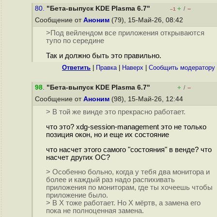
80.
"Бета-выпуск KDE Plasma 6.7"
+
–
/
–1
Сообщение от
Аноним
(79), 15-Май-26, 08:42
>Под вейлендом все приложения открываются
тупо по середине
Так и должно быть это правильно.
Ответить
|
Правка
|
Наверх
|
Cообщить модератору
98
.
"Бета-выпуск KDE Plasma 6.7"
+
–
/
Сообщение от
Аноним
(98), 15-Май-26, 12:44
> В той же винде это прекрасно работает.
что это? xdg-session-management это не только
позиция окон, но и еще их состояние
что насчет этого самого "состояния" в венде? что
насчет других ОС?
> Особенно больно, когда у тебя два монитора и
более и каждый раз надо распихивать
приложения по мониторам, где ты хочеешь чтобы
приложение было.
> В Х тоже работает. Но Х мёртв, а замена его
пока не полноценная замена.