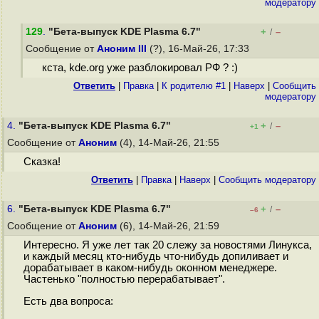
модератору
129
.
"Бета-выпуск KDE Plasma 6.7"
+
–
/
Сообщение от
Аноним III
(?), 16-Май-26, 17:33
кста, kde.org уже разблокировал РФ ? :)
Ответить
|
Правка
|
К родителю #1
|
Наверх
|
Cообщить
модератору
4.
"Бета-выпуск KDE Plasma 6.7"
+
–
/
+1
Сообщение от
Аноним
(4), 14-Май-26, 21:55
Сказка!
Ответить
|
Правка
|
Наверх
|
Cообщить модератору
6.
"Бета-выпуск KDE Plasma 6.7"
+
–
/
–6
Сообщение от
Аноним
(6), 14-Май-26, 21:59
Интересно. Я уже лет так 20 слежу за новостями Линукса,
и каждый месяц кто-нибудь что-нибудь допиливает и
дорабатывает в каком-нибудь оконном менеджере.
Частенько "полностью перерабатывает".
Есть два вопроса: