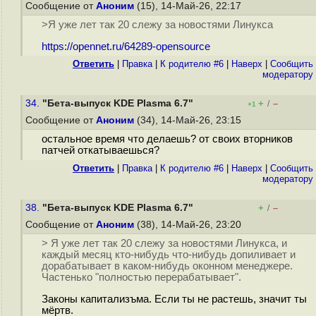
Сообщение от
Аноним
(15), 14-Май-26, 22:17
>Я уже лет так 20 слежу за новостями Линукса
https://opennet.ru/64289-opensource
Ответить
|
Правка
|
К родителю #6
|
Наверх
|
Cообщить
модератору
34.
"Бета-выпуск KDE Plasma 6.7"
+
–
/
+1
Сообщение от
Аноним
(34), 14-Май-26, 23:15
остальное время что делаешь? от своих вторников
патчей откатываешься?
Ответить
|
Правка
|
К родителю #6
|
Наверх
|
Cообщить
модератору
38.
"Бета-выпуск KDE Plasma 6.7"
+
–
/
Сообщение от
Аноним
(38), 14-Май-26, 23:20
> Я уже лет так 20 слежу за новостями Линукса, и
каждый месяц кто-нибудь что-нибудь допиливает и
дорабатывает в каком-нибудь оконном менеджере.
Частенько "полностью перерабатывает".
Законы капитализъма. Если ты не растешь, значит ты
мёртв.