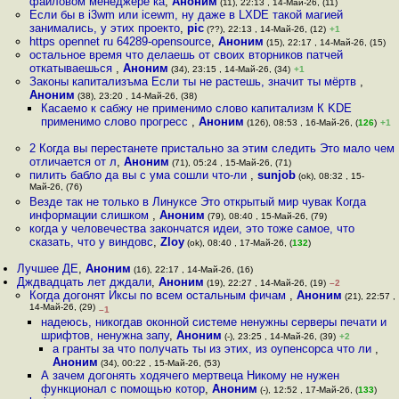
файловом менеджере ка
,
Аноним
(11), 22:13 , 14-Май-26, (11)
Если бы в i3wm или icewm, ну даже в LXDE такой магией
занимались, у этих проекто
,
pic
(??), 22:13 , 14-Май-26, (12)
+1
https opennet ru 64289-opensource
,
Аноним
(15), 22:17 , 14-Май-26, (15)
остальное время что делаешь от своих вторников патчей
откатываешься
,
Аноним
(34), 23:15 , 14-Май-26, (34)
+1
Законы капитализъма Если ты не растешь, значит ты мёртв
,
Аноним
(38), 23:20 , 14-Май-26, (38)
Касаемо к сабжу не применимо слово капитализм К KDE
применимо слово прогресс
,
Аноним
(126), 08:53 , 16-Май-26, (
126
)
+1
2 Когда вы перестанете пристально за этим следить Это мало чем
отличается от л
,
Аноним
(71), 05:24 , 15-Май-26, (71)
пилить бабло да вы с ума сошли что-ли
,
sunjob
(ok), 08:32 , 15-
Май-26, (76)
Везде так не только в Линуксе Это открытый мир чувак Когда
информации слишком
,
Аноним
(79), 08:40 , 15-Май-26, (79)
когда у человечества закончатся идеи, это тоже самое, что
сказать, что у виндовс
,
Zloy
(ok), 08:40 , 17-Май-26, (
132
)
Лучшее ДЕ
,
Аноним
(16), 22:17 , 14-Май-26, (16)
Дждвадцать лет дждали
,
Аноним
(19), 22:27 , 14-Май-26, (19)
–2
Когда догонят Иксы по всем остальным фичам
,
Аноним
(21), 22:57 ,
14-Май-26, (29)
–1
надеюсь, никогдав оконной системе ненужны серверы печати и
шрифтов, ненужна запу
,
Аноним
(-), 23:25 , 14-Май-26, (39)
+2
а гранты за что получать ты из этих, из оупенсорса что ли
,
Аноним
(34), 00:22 , 15-Май-26, (53)
А зачем догонять ходячего мертвеца Никому не нужен
функционал с помощью котор
,
Аноним
(-), 12:52 , 17-Май-26, (
133
)