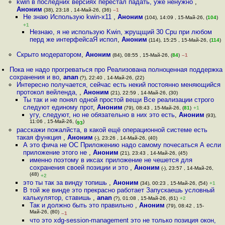
kwin в последних версиях перестал падать, уже ненужно
,
Аноним
(38), 23:18 , 14-Май-26, (36)
–1
Не знаю Использую kwin-x11
,
Аноним
(104), 14:09 , 15-Май-26, (
104
)
+1
Незнаю, я не использую Kwin, жрущщий 30 Cpu при любом
перд же интерфейсаЯ испол
,
Аноним
(114), 15:25 , 15-Май-26, (
114
)
Скрыто модератором
,
Аноним
(84), 08:55 , 15-Май-26, (
84
)
–1
Пока не надо прогреваться про Реализована полноценная поддержка
сохранения и во
,
anan
(?), 22:40 , 14-Май-26, (22)
Интересно получается, сейчас есть некий постоянно меняющийся
протокол вейленда,
,
Аноним
(21), 22:59 , 14-Май-26, (30)
Ты так и не понял одной простой вещи Все реализации строго
следуют единому прот
,
Аноним
(79), 08:43 , 15-Май-26, (
81
)
+1
угу, следуют, но не обязательно в них это есть
,
Аноним
(93),
11:06 , 15-Май-26, (
)
93
расскажи пожалйста, в какой ещё операционной системе есть
такая функция
,
Аноним
(-), 23:26 , 14-Май-26, (40)
А это фича не ОС Приложению надо самому почесаться А если
приложение этого не
,
Аноним
(21), 23:43 , 14-Май-26, (45)
именно поэтому в иксах приложение не чешется для
сохранения своей позиции и это
,
Аноним
(-), 23:57 , 14-Май-26,
(48)
+2
это ты так за винду топишь
,
Аноним
(34), 00:23 , 15-Май-26, (54)
+1
В той же винде это прекрасно работает Запускаешь условный
калькулятор, ставишь
,
anan
(?), 01:08 , 15-Май-26, (61)
+2
Так и должно быть это правильно
,
Аноним
(79), 08:42 , 15-
Май-26, (80)
–1
что это xdg-session-management это не только позиция окон,