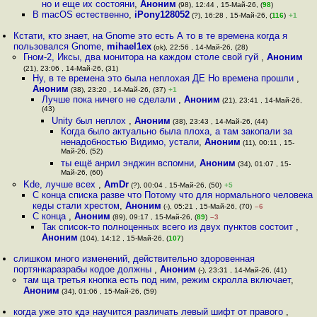
но и еще их состояни
,
Аноним
(98), 12:44 , 15-Май-26, (
98
)
В macOS естественно
,
iPony128052
(?), 16:28 , 15-Май-26, (
116
)
+1
Кстати, кто знает, на Gnome это есть А то в те времена когда я
пользовался Gnome
,
mihael1ex
(ok), 22:56 , 14-Май-26, (28)
Гном-2, Иксы, два монитора на каждом столе свой гуй
,
Аноним
(21), 23:06 , 14-Май-26, (31)
Ну, в те времена это была неплохая ДЕ Но времена прошли
,
Аноним
(38), 23:20 , 14-Май-26, (37)
+1
Лучше пока ничего не сделали
,
Аноним
(21), 23:41 , 14-Май-26,
(43)
Unity был неплох
,
Аноним
(38), 23:43 , 14-Май-26, (44)
Когда было актуально была плоха, а там закопали за
ненадобностью Видимо, устали
,
Аноним
(11), 00:11 , 15-
Май-26, (52)
ты ещё анрил энджин вспомни
,
Аноним
(34), 01:07 , 15-
Май-26, (60)
Kde, лучше всех
,
AmDr
(?), 00:04 , 15-Май-26, (50)
+5
С конца списка разве что Потому что для нормального человека
кеды стали хрестом
,
Аноним
(-), 05:21 , 15-Май-26, (70)
–6
С конца
,
Аноним
(89), 09:17 , 15-Май-26, (
89
)
–3
Так список-то полноценных всего из двух пунктов состоит
,
Аноним
(104), 14:12 , 15-Май-26, (
107
)
слишком много изменений, действительно здоровенная
портянкаразрабы кодое должны
,
Аноним
(-), 23:31 , 14-Май-26, (41)
там ща третья кнопка есть под ним, режим скролла включает
,
Аноним
(34), 01:06 , 15-Май-26, (59)
когда уже это кдэ научится различать левый шифт от правого
,