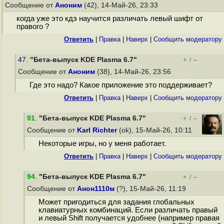
Сообщение от
Аноним
(42), 14-Май-26, 23:33
когда уже это кдэ научится различать левый шифт от
правого ?
Ответить
|
Правка
|
Наверх
|
Cообщить модератору
47.
"Бета-выпуск KDE Plasma 6.7"
+
–
/
Сообщение от
Аноним
(38), 14-Май-26, 23:56
Где это надо? Какое приложение это поддерживает?
Ответить
|
Правка
|
Наверх
|
Cообщить модератору
91
.
"Бета-выпуск KDE Plasma 6.7"
+
–
/
Сообщение от
Karl Richter
(ok), 15-Май-26, 10:11
Некоторые игры, но у меня работает.
Ответить
|
Правка
|
Наверх
|
Cообщить модератору
94
.
"Бета-выпуск KDE Plasma 6.7"
+
–
/
Сообщение от
Анон1110м
(?), 15-Май-26, 11:19
Может пригодиться для задания глобальных
клавиатурных комбинаций. Если различать правый
и левый Shift получается удобнее (например правая