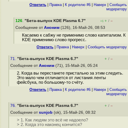
Ответить
|
Правка
|
К родителю #6
|
Наверх
|
Cообщить
модератору
126
.
"Бета-выпуск KDE Plasma 6.7"
+
–
/
+1
Сообщение от
Аноним
(126), 16-Май-26, 08:53
Касаемо к сабжу не применимо слово капитализм. К
KDE применимо слово прогресс.
Ответить
|
Правка
|
Наверх
|
Cообщить модератору
71.
"Бета-выпуск KDE Plasma 6.7"
+
–
/
Сообщение от
Аноним
(71), 15-Май-26, 05:24
2. Когда вы перестанете пристально за этим следить.
Это мало чем отличается от листания ленты
фейсбука, по большому-то счёту.
Ответить
|
Правка
|
К родителю #6
|
Наверх
|
Cообщить
модератору
76.
"Бета-выпуск KDE Plasma 6.7"
+
–
/
Сообщение от
sunjob
(ok), 15-Май-26, 08:32
> 1. Как людям это всё не надоело?
> 2. Когда это наконец кончится?