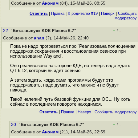
Сообщение от
Аноним
(84), 15-Май-26, 08:55
Ответить
|
Правка
|
К родителю #19
|
Наверх
|
Cообщить
модератору
22.
"Бета-выпуск KDE Plasma 6.7"
+
–
/
Сообщение от
anan
(?), 14-Май-26, 22:40
Пока не надо прогреваться про "Реализована полноценная
поддержка сохранения и восстановления сеансов при
использовании Wayland".
Оно реализовано на стороне КДЕ, но теперь надо ждать
QT 6.12, который выйдет осенью.
А затем ждать, когда сами программы будут это
поддерживать, надо думать, что многие и не будут
никогда.
Такой нелёгкий путь базовой функции для ОС... Ну хоть
сейчас в последнием повороте находимся.
Ответить
|
Правка
|
Наверх
|
Cообщить модератору
30.
"Бета-выпуск KDE Plasma 6.7"
+
–
/
Сообщение от
Аноним
(21), 14-Май-26, 22:59