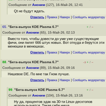
Сообщение от
Аноним
(127), 16-Май-26, 12:41
Qt не будут ждать.
Ответить
|
Правка
|
Наверх
|
Cообщить модератору
65.
"Бета-выпуск KDE Plasma 6.7"
+
–
/
Сообщение от
Аноним
(65), 15-Май-26, 02:13
Вместо того, чтобы довести до уме уже существующие
фичи, они пилят 666 штук новых. Вот откуда и берутся эти
менюшки в менюшках.
Ответить
|
Правка
|
Наверх
|
Cообщить модератору
88
.
"Бета-выпуск KDE Plasma 6.7"
+
–
/
–3
Сообщение от
Аноним
(89), 15-Май-26, 09:16
Нишевое DE. По мне так Гном лучше.
Ответить
|
Правка
|
Наверх
|
Cообщить модератору
99
.
"Бета-выпуск KDE Plasma 6.7"
+
–
/
Сообщение от
Аноним
(104), 15-Май-26, 13:16
Ну да, процентов эдак на 30-ти Linux-десктопов
использьзуется. Такая себе ниша.