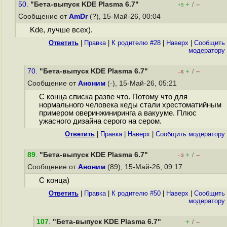
50.
"Бета-выпуск KDE Plasma 6.7"
+
–
/
+5
Сообщение от
AmDr
(?), 15-Май-26, 00:04
Kde, лучше всех).
Ответить
|
Правка
|
К родителю #28
|
Наверх
|
Cообщить
модератору
70.
"Бета-выпуск KDE Plasma 6.7"
+
–
/
–6
Сообщение от
Аноним
(-), 15-Май-26, 05:21
С конца списка разве что. Потому что для
нормального человека кеды стали хрестоматийным
примером оверинжиниринга а вакууме. Плюс
ужасного дизайна серого на сером.
Ответить
|
Правка
|
Наверх
|
Cообщить модератору
89
.
"Бета-выпуск KDE Plasma 6.7"
+
–
/
–3
Сообщение от
Аноним
(89), 15-Май-26, 09:17
С конца)
Ответить
|
Правка
|
К родителю #50
|
Наверх
|
Cообщить
модератору
107
.
"Бета-выпуск KDE Plasma 6.7"
+
–
/