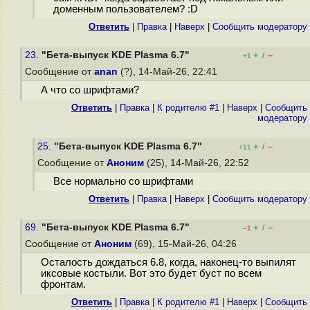
доменным пользователем? :D
Ответить
|
Правка
|
Наверх
|
Cообщить модератору
23.
"Бета-выпуск KDE Plasma 6.7"
+
–
/
+1
Сообщение от
anan
(?), 14-Май-26, 22:41
А что со шрифтами?
Ответить
|
Правка
|
К родителю #1
|
Наверх
|
Cообщить
модератору
25.
"Бета-выпуск KDE Plasma 6.7"
+
–
/
+11
Сообщение от
Аноним
(25), 14-Май-26, 22:52
Все нормально со шрифтами
Ответить
|
Правка
|
Наверх
|
Cообщить модератору
69.
"Бета-выпуск KDE Plasma 6.7"
+
–
/
–1
Сообщение от
Аноним
(69), 15-Май-26, 04:26
Осталость дождаться 6.8, когда, наконец-то выпилят
иксовые костыли. Вот это будет буст по всем
фронтам.
Ответить
|
Правка
|
К родителю #1
|
Наверх
|
Cообщить