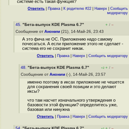
системе есть такая функция?
Ответить
|
Правка
|
К родителю #22
|
Наверх
|
Cообщить
модератору
45.
"Бета-выпуск KDE Plasma 6.7"
+
–
/
Сообщение от
Аноним
(21), 14-Май-26, 23:43
А это фича не ОС. Приложению надо самому
почесаться. А если приложение этого не сделает -
система его не сохранит никак.
Ответить
|
Правка
|
Наверх
|
Cообщить модератору
48.
"Бета-выпуск KDE Plasma 6.7"
+
–
/
+2
Сообщение от
Аноним
(-), 14-Май-26, 23:57
именно поэтому в иксах приложение не чешется
для сохранения своей позиции и это делают
иксы?
что там насчет изначального утверждения о
базовости этой функции? определитесь уже,
базовая или нинужна
Ответить
|
Правка
|
Наверх
|
Cообщить модератору
54.
"Бета-выпуск KDE Plasma 6.7"
+
–
/
+1