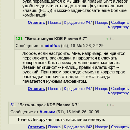
рука перемещается с мышки на правый Shift а левой
удобнее дотягиваться до тех же фнукциональных
клавиш (F1…)) и можно задействовать ещё больше
комбинаций.
Ответить
|
Правка
|
К родителю #47
|
Наверх
|
Cообщить
модератору
131
.
"Бета-выпуск KDE Plasma 6.7"
+
–
/
Сообщение от
adolfus
(ok), 16-Май-26, 22:29
Любое, если настроить. Мне, например, не нрвится
переключать раскладки, а наравится включать
конкретные. Как на межделмашевских машинах.
Левый альтшифт -- инглищ, правый альтшифт --
русский. При таком раскладе смысл в корректорах
раскладки напрочь отпадает -- текст всегда
печатается нужным алфавитом.
Ответить
|
Правка
|
К родителю #47
|
Наверх
|
Cообщить
модератору
51.
"Бета-выпуск KDE Plasma 6.7"
+
–
/
Сообщение от
Аноним
(51), 15-Май-26, 00:09
Точно. Леворукая часть населения негодуе.
Ответить
|
Правка
|
К родителю #42
|
Наверх
|
Cообщить