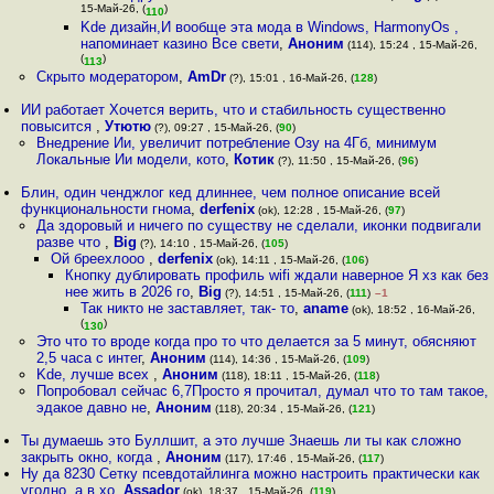
15-Май-26, (
)
110
Kde дизайн,И вообще эта мода в Windows, HarmonyOs ,
напоминает казино Все свети
,
Аноним
(114), 15:24 , 15-Май-26,
(
)
113
Скрыто модератором
,
AmDr
(?), 15:01 , 16-Май-26, (
128
)
ИИ работает Хочется верить, что и стабильность существенно
повысится
,
Утютю
(?), 09:27 , 15-Май-26, (
90
)
Внедрение Ии, увеличит потребление Озу на 4Гб, минимум
Локальные Ии модели, кото
,
Котик
(?), 11:50 , 15-Май-26, (
96
)
Блин, один ченджлог кед длиннее, чем полное описание всей
функциональности гнома
,
derfenix
(ok), 12:28 , 15-Май-26, (
97
)
Да здоровый и ничего по существу не сделали, иконки подвигали
разве что
,
Big
(?), 14:10 , 15-Май-26, (
105
)
Ой бреехлооо
,
derfenix
(ok), 14:11 , 15-Май-26, (
106
)
Кнопку дублировать профиль wifi ждали наверное Я хз как без
нее жить в 2026 го
,
Big
(?), 14:51 , 15-Май-26, (
111
)
–1
Так никто не заставляет, так- то
,
aname
(ok), 18:52 , 16-Май-26,
(
)
130
Это что то вроде когда про то что делается за 5 минут, обясняют
2,5 часа с интег
,
Аноним
(114), 14:36 , 15-Май-26, (
109
)
Kde, лучше всех
,
Аноним
(118), 18:11 , 15-Май-26, (
118
)
Попробовал сейчас 6,7Просто я прочитал, думал что то там такое,
эдакое давно не
,
Аноним
(118), 20:34 , 15-Май-26, (
121
)
Ты думаешь это Буллшит, а это лучше Знаешь ли ты как сложно
закрыть окно, когда
,
Аноним
(117), 17:46 , 15-Май-26, (
117
)
Ну да 8230 Сетку псевдотайлинга можно настроить практически как
угодно, а в хо
,
Assador
(ok), 18:37 , 15-Май-26, (
119
)