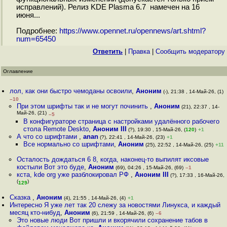
исправлений). Релиз KDE Plasma 6.7 намечен на 16
июня...
Подробнее:
https://www.opennet.ru/opennews/art.shtml?
num=65450
Ответить
|
Правка
|
Cообщить модератору
Оглавление
лол, как они быстро чемоданы освоили
,
Аноним
(-), 21:38 , 14-Май-26, (1)
–10
При этом шрифты так и не могут починить
,
Аноним
(21), 22:37 , 14-
Май-26, (21)
–5
В конфигураторе страница с настройками удалённого рабочего
стола Remote Deskto
,
Аноним III
(?), 19:30 , 15-Май-26, (
120
)
+1
А что со шрифтами
,
anan
(?), 22:41 , 14-Май-26, (23)
+1
Все нормально со шрифтами
,
Аноним
(25), 22:52 , 14-Май-26, (25)
+11
Осталость дождаться 6 8, когда, наконец-то выпилят иксовые
костыли Вот это буде
,
Аноним
(69), 04:26 , 15-Май-26, (69)
–1
кста, kde org уже разблокировал РФ
,
Аноним III
(?), 17:33 , 16-Май-26,
(
)
129
Сказка
,
Аноним
(4), 21:55 , 14-Май-26, (4)
+1
Интересно Я уже лет так 20 слежу за новостями Линукса, и каждый
месяц кто-нибуд
,
Аноним
(6), 21:59 , 14-Май-26, (6)
–6
Это новые люди Вот пришли и вкорячили сохранение табов в