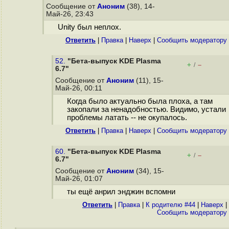
Сообщение от
Аноним
(38), 14-
Май-26, 23:43
Unity был неплох.
Ответить
|
Правка
|
Наверх
|
Cообщить модератору
52.
"Бета-выпуск KDE Plasma
+
–
/
6.7"
Сообщение от
Аноним
(11), 15-
Май-26, 00:11
Когда было актуально была плоха, а там
закопали за ненадобностью. Видимо, устали
проблемы латать -- не окупалось.
Ответить
|
Правка
|
Наверх
|
Cообщить модератору
60.
"Бета-выпуск KDE Plasma
+
–
/
6.7"
Сообщение от
Аноним
(34), 15-
Май-26, 01:07
ты ещё анрил энджин вспомни
Ответить
|
Правка
|
К родителю #44
|
Наверх
|
Cообщить модератору