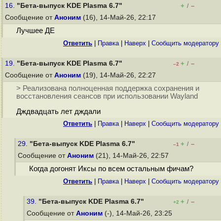
16.
"Бета-выпуск KDE Plasma 6.7"
+
–
/
Сообщение от
Аноним
(16), 14-Май-26, 22:17
Лучшее ДЕ
Ответить
|
Правка
|
Наверх
|
Cообщить модератору
19.
"Бета-выпуск KDE Plasma 6.7"
+
–
/
–2
Сообщение от
Аноним
(19), 14-Май-26, 22:27
> Реализована полноценная поддержка сохранения и
восстановления сеансов при использовании Wayland
Дждвадцать лет дждали
Ответить
|
Правка
|
Наверх
|
Cообщить модератору
29.
"Бета-выпуск KDE Plasma 6.7"
+
–
/
–1
Сообщение от
Аноним
(21), 14-Май-26, 22:57
Когда догонят Иксы по всем остальным фичам?
Ответить
|
Правка
|
Наверх
|
Cообщить модератору
39.
"Бета-выпуск KDE Plasma 6.7"
+
–
/
+2
Сообщение от
Аноним
(-), 14-Май-26, 23:25