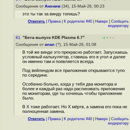
Сообщение от
Аноним
(34), 15-Май-26, 00:23
это ты так за винду топишь?
Ответить
|
Правка
|
К родителю #40
|
Наверх
|
Cообщить
модератору
61.
"Бета-выпуск KDE Plasma 6.7"
+
–
/
+2
Сообщение от
anan
(?), 15-Май-26, 01:08
В той же винде это прекрасно работает. Запускаешь
условный калькулятор, ставишь его в угол и далее
он именно там и появляется всегда.
Под вейлендом все приложения открываются тупо
по середине.
Особенно больно, когда у тебя два монитора и
более и каждый раз надо распихивать приложения
по мониторам, где ты хочеешь чтобы приложение
было.
В Х тоже работает. Но Х мёртв, а замена его пока не
полноценная замена.
Ответить
|
Правка
|
К родителю #40
|
Наверх
|
Cообщить
модератору