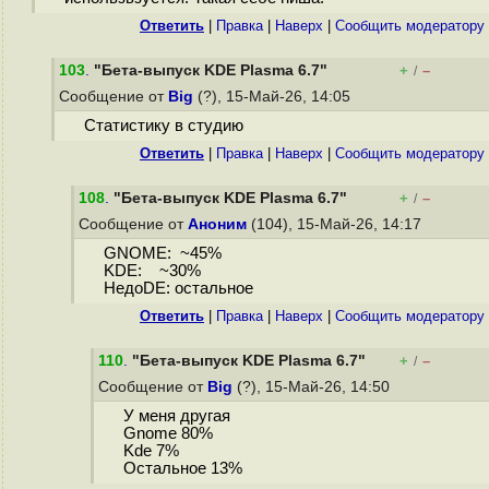
Ответить
|
Правка
|
Наверх
|
Cообщить модератору
103
.
"Бета-выпуск KDE Plasma 6.7"
+
–
/
Сообщение от
Big
(?), 15-Май-26, 14:05
Статистику в студию
Ответить
|
Правка
|
Наверх
|
Cообщить модератору
108
.
"Бета-выпуск KDE Plasma 6.7"
+
–
/
Сообщение от
Аноним
(104), 15-Май-26, 14:17
GNOME: ~45%
KDE: ~30%
НедоDE: остальное
Ответить
|
Правка
|
Наверх
|
Cообщить модератору
110
.
"Бета-выпуск KDE Plasma 6.7"
+
–
/
Сообщение от
Big
(?), 15-Май-26, 14:50
У меня другая
Gnome 80%
Kde 7%
Остальное 13%