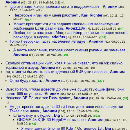
Аноним
(42), 23:33 , 14-Май-26, (42)
+1
Где это надо Какое приложение это поддерживает
,
Аноним
(38),
23:56 , 14-Май-26, (47)
Некоторые игры, но у меня работает
,
Karl Richter
(ok), 10:11 , 15-
Май-26, (
)
91
Может пригодиться для задания глобальных клавиатурных
комбинаций Если различать
,
Анон1110м
(?), 11:19 , 15-Май-26, (
94
)
Любое, если настроить Мне, например, не нрвится переключать
раскладки, а нарави
,
adolfus
(ok), 22:29 , 16-Май-26, (
131
)
Точно Леворукая часть населения негодуе
,
Аноним
(51), 00:09 , 15-
Май-26, (51)
А часть населения, которая кмеет обеими руками, не замечает
,
Аноним
(84), 08:56 , 15-Май-26, (
85
)
Сколько оптимизаций kwin, хотя я бы не сказал, что он уж сильно
тормозной и жрущ
,
Аноним
(46), 23:56 , 14-Май-26, (46)
ля, а могли бы иметь почти идеальный 5 45 уже наверно
,
Аноним
(34), 00:25 , 15-Май-26, (55)
Qt не будут ждать
,
Аноним
(127), 12:41 , 16-Май-26, (
127
)
Вместо того, чтобы довести до уме уже существующие фичи, они
пилят 666 штук новы
,
Аноним
(65), 02:13 , 15-Май-26, (65)
Нишевое DE По мне так Гном лучше
,
Аноним
(89), 09:16 , 15-Май-26, (
88
)
–3
Ну да, процентов эдак на 30-ти Linux-десктопов использьзуется
Такая себе ниша
,
Аноним
(104), 13:16 , 15-Май-26, (
99
)
Статистику в студию
,
Big
(?), 14:05 , 15-Май-26, (
103
)
GNOME 45 KDE 30 НедоDE остальное
,
Аноним
(104), 14:17 , 15-
Май-26, (
)
108
У меня другая Gnome 80 Kde 7 Остальное 13
,
Big
(?), 14:50 ,