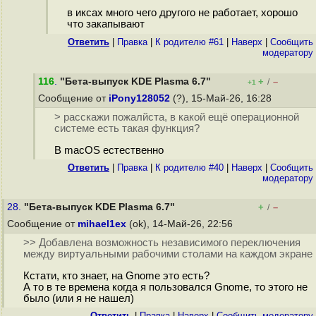
в иксах много чего другого не работает, хорошо
что закапывают
Ответить
|
Правка
|
К родителю #61
|
Наверх
|
Cообщить
модератору
116
.
"Бета-выпуск KDE Plasma 6.7"
+
–
/
+1
Сообщение от
iPony128052
(?), 15-Май-26, 16:28
> расскажи пожалйста, в какой ещё операционной
системе есть такая функция?
В macOS естественно
Ответить
|
Правка
|
К родителю #40
|
Наверх
|
Cообщить
модератору
28.
"Бета-выпуск KDE Plasma 6.7"
+
–
/
Сообщение от
mihael1ex
(ok), 14-Май-26, 22:56
>> Добавлена возможность независимого переключения
между виртуальными рабочими столами на каждом экране
Кстати, кто знает, на Gnome это есть?
А то в те времена когда я пользовался Gnome, то этого не
было (или я не нашел)
Ответить
|
Правка
|
Наверх
|
Cообщить модератору