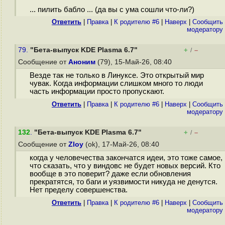
... пилить бабло ... (да вы с ума сошли что-ли?)
Ответить
|
Правка
|
К родителю #6
|
Наверх
|
Cообщить
модератору
79.
"Бета-выпуск KDE Plasma 6.7"
+
–
/
Сообщение от
Аноним
(79), 15-Май-26, 08:40
Везде так не только в Линуксе. Это открытый мир
чувак. Когда информации слишком много то люди
часть информации просто пропускают.
Ответить
|
Правка
|
К родителю #6
|
Наверх
|
Cообщить
модератору
132
.
"Бета-выпуск KDE Plasma 6.7"
+
–
/
Сообщение от
Zloy
(ok), 17-Май-26, 08:40
когда у человечества закончатся идеи, это тоже самое,
что сказать, что у виндовс не будет новых версий. Кто
вообще в это поверит? даже если обновления
прекратятся, то баги и уязвимости никуда не денутся.
Нет пределу совершенства.
Ответить
|
Правка
|
К родителю #6
|
Наверх
|
Cообщить
модератору