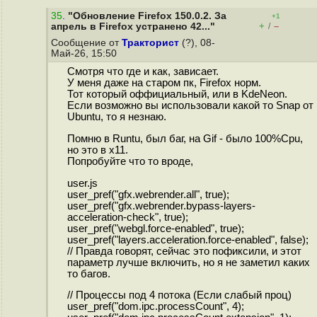
35
.
"Обновление Firefox 150.0.2. За
+1
+
–
апрель в Firefox устранено 42..."
/
Сообщение от
Тракторист
(?), 08-
Май-26, 15:50
Смотря что где и как, зависает.
У меня даже на старом пк, Firefox норм.
Тот который оффициальный, или в KdeNeon.
Если возможно вы использовали какой то Snap от
Ubuntu, то я незнаю.
Помню в Runtu, был баг, на Gif - было 100%Cpu,
но это в x11.
Попробуйте что то вроде,
user.js
user_pref("gfx.webrender.all", true);
user_pref("gfx.webrender.bypass-layers-
acceleration-check", true);
user_pref("webgl.force-enabled", true);
user_pref("layers.acceleration.force-enabled", false);
// Правда говорят, сейчас это пофиксили, и этот
параметр лучше включить, но я не заметил каких
то багов.
// Процессы под 4 потока (Если слабый проц)
user_pref("dom.ipc.processCount", 4);