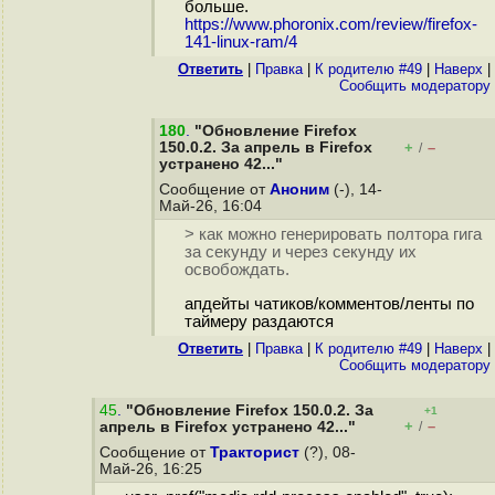
больше.
https://www.phoronix.com/review/firefox-
141-linux-ram/4
Ответить
|
Правка
|
К родителю #49
|
Наверх
|
Cообщить модератору
180
.
"Обновление Firefox
150.0.2. За апрель в Firefox
+
–
/
устранено 42..."
Сообщение от
Аноним
(-), 14-
Май-26, 16:04
> как можно генерировать полтора гига
за секунду и через секунду их
освобождать.
апдейты чатиков/комментов/ленты по
таймеру раздаются
Ответить
|
Правка
|
К родителю #49
|
Наверх
|
Cообщить модератору
45
.
"Обновление Firefox 150.0.2. За
+1
+
–
апрель в Firefox устранено 42..."
/
Сообщение от
Тракторист
(?), 08-
Май-26, 16:25