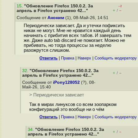
15
.
"Обновление Firefox 150.0.2. За
–2
+
–
апрель в Firefox устранено 42..."
/
Сообщение от
Аноним
(1), 08-Май-26, 14:51
Периодически зависает. Да и утечки пофиксить
никак не могут. Мне не нравится каждый день
начинать с прибития всех табов. И завершать тем
же. Даже auto tab discard не помогает. Можно не
прибивать, но тогда процессы за неделю
разожрутся слишком.
Ответить
|
Правка
|
Наверх
|
Cообщить модератору
32
.
"Обновление Firefox 150.0.2. За
+
–
/
апрель в Firefox устранено 42..."
Сообщение от
iPony128052
(?), 08-
Май-26, 15:40
> Периодически зависает
Так в мирах линуксов со всем зоопарком
конфигураций это вообще ни о чём
Ответить
|
Правка
|
Наверх
|
Cообщить модератору
34
.
"Обновление Firefox 150.0.2. За
+
–
/
апрель в Firefox устранено 42..."