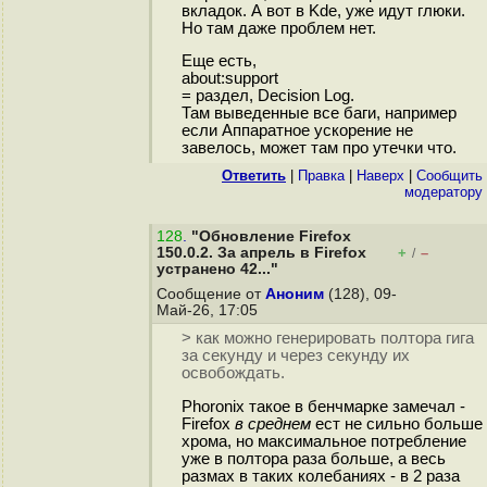
вкладок. А вот в Kde, уже идут глюки.
Но там даже проблем нет.
Еще есть,
about:support
= раздел, Decision Log.
Там выведенные все баги, например
если Аппаратное ускорение не
завелось, может там про утечки что.
Ответить
|
Правка
|
Наверх
|
Cообщить
модератору
128
.
"Обновление Firefox
150.0.2. За апрель в Firefox
+
–
/
устранено 42..."
Сообщение от
Аноним
(128), 09-
Май-26, 17:05
> как можно генерировать полтора гига
за секунду и через секунду их
освобождать.
Phoronix такое в бенчмарке замечал -
Firefox
в среднем
ест не сильно больше
хрома, но максимальное потребление
уже в полтора раза больше, а весь
размах в таких колебаниях - в 2 раза