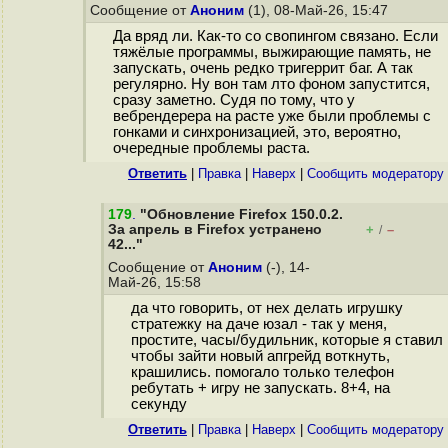
Сообщение от
Аноним
(1), 08-Май-26, 15:47
Да вряд ли. Как-то со свопингом связано. Если
тяжёлые программы, выжирающие память, не
запускать, очень редко тригеррит баг. А так
регулярно. Ну вон там лто фоном запустится,
сразу заметно. Судя по тому, что у
вебрендерера на расте уже были проблемы с
гонками и синхронизацией, это, вероятно,
очередные проблемы раста.
Ответить
|
Правка
|
Наверх
|
Cообщить модератору
179
.
"Обновление Firefox 150.0.2.
За апрель в Firefox устранено
+
–
/
42..."
Сообщение от
Аноним
(-), 14-
Май-26, 15:58
да что говорить, от нех делать игрушку
стратежку на даче юзал - так у меня,
простите, часы/будильник, которые я ставил
чтобы зайти новый апгрейд воткнуть,
крашились. помогало только телефон
ребутать + игру не запускать. 8+4, на
секунду
Ответить
|
Правка
|
Наверх
|
Cообщить модератору