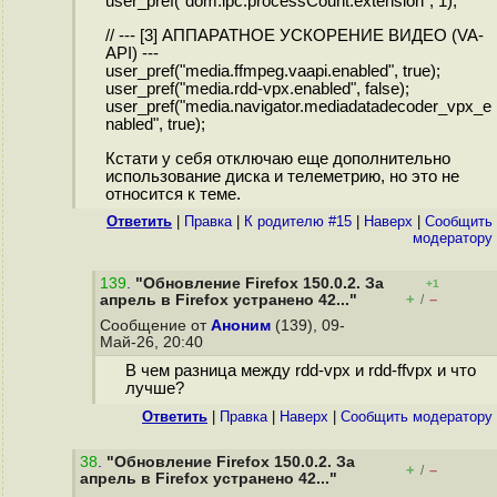
user_pref("dom.ipc.processCount.extension", 1);
// --- [3] АППАРАТНОЕ УСКОРЕНИЕ ВИДЕО (VA-
API) ---
user_pref("media.ffmpeg.vaapi.enabled", true);
user_pref("media.rdd-vpx.enabled", false);
user_pref("media.navigator.mediadatadecoder_vpx_e
nabled", true);
Кстати у себя отключаю еще дополнительно
использование диска и телеметрию, но это не
относится к теме.
Ответить
|
Правка
|
К родителю #15
|
Наверх
|
Cообщить
модератору
139
.
"Обновление Firefox 150.0.2. За
+1
+
–
апрель в Firefox устранено 42..."
/
Сообщение от
Аноним
(139), 09-
Май-26, 20:40
В чем разница между rdd-vpx и rdd-ffvpx и что
лучше?
Ответить
|
Правка
|
Наверх
|
Cообщить модератору
38
.
"Обновление Firefox 150.0.2. За
+
–
/
апрель в Firefox устранено 42..."