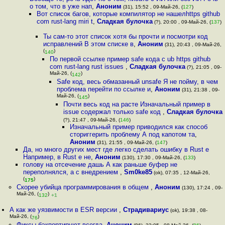
о том, что в уже нап
,
Аноним
(31), 15:52 , 09-Май-26, (
127
)
Вот список багов, которые компилятор не нашелhttps github
com rust-lang miri t
,
Сладкая булочка
(?), 20:00 , 09-Май-26, (
137
)
Ты сам-то этот список хотя бы прочти и посмотри код
исправлений В этом списке в
,
Аноним
(31), 20:43 , 09-Май-26,
(
)
140
По первой ссылке пример safe кода с ub https github
com rust-lang rust issues
,
Сладкая булочка
(?), 21:05 , 09-
Май-26, (
)
142
Safe код, весь обмазанный unsafe Я не пойму, в чем
проблема перейти по ссылке и
,
Аноним
(31), 21:38 , 09-
Май-26, (
)
145
Почти весь код на расте Изначальный пример в
issue содержал только safe код
,
Сладкая булочка
(?), 21:47 , 09-Май-26, (
146
)
Изначальный пример приводился как способ
сториггерить проблему А под капотом та
,
Аноним
(31), 21:55 , 09-Май-26, (
147
)
Да, но много других мест где легко сделать ошибку в Rust е
Например, в Rust e не
,
Аноним
(130), 17:30 , 09-Май-26, (
133
)
голову на отсечение дашь А как раньше буфер не
переполнялся, а с внедрением
,
Sm0ke85
(ok), 07:35 , 12-Май-26,
(
)
175
Скорее убийца программирования в общем
,
Аноним
(130), 17:24 , 09-
Май-26, (
)
132
+1
А как же уязвимости в ESR версии
,
Страдивариус
(ok), 19:38 , 08-
Май-26, (
)
76
Фиксы бэкпортируют всегда
,
Аноним