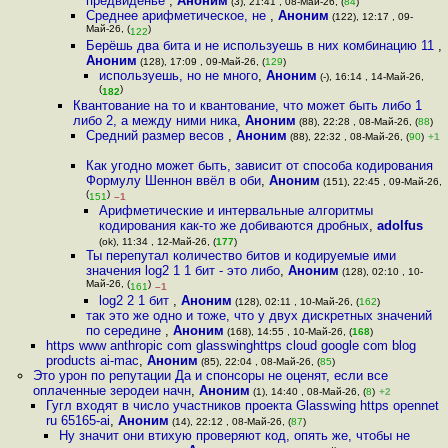
предвиденье
,
Аноним
(3), 21:41 , 08-Май-26, (
84
)
Среднее арифметическое, не
,
Аноним
(122), 12:17 , 09-
Май-26, (
)
122
Берёшь два бита и не используешь в них комбинацию 11
,
Аноним
(128), 17:09 , 09-Май-26, (
129
)
используешь, но не много
,
Аноним
(-), 16:14 , 14-Май-26,
(
)
182
Квантование на то и квантование, что может быть либо 1
либо 2, а между ними ника
,
Аноним
(88), 22:28 , 08-Май-26, (
88
)
Средний размер весов
,
Аноним
(88), 22:32 , 08-Май-26, (
90
)
+1
Как угодно может быть, зависит от способа кодирования
Формулу Шеннон ввёл в оби
,
Аноним
(151), 22:45 , 09-Май-26,
(
)
151
–1
Арифметические и интервальные алгоритмы
кодирования как-то же добиваются дробных
,
adolfus
(ok), 11:34 , 12-Май-26, (
177
)
Ты перепутал количество битов и кодируемые ими
значения log2 1 1 бит - это либо
,
Аноним
(128), 02:10 , 10-
Май-26, (
)
161
–1
log2 2 1 бит
,
Аноним
(128), 02:11 , 10-Май-26, (
162
)
так это же одно и тоже, что у двух дискретных значений
по середине
,
Аноним
(168), 14:55 , 10-Май-26, (
168
)
https www anthropic com glasswinghttps cloud google com blog
products ai-mac
,
Аноним
(85), 22:04 , 08-Май-26, (
85
)
Это урон по репутации Да и спонсоры не оценят, если все
оплаченные зеродеи начн
,
Аноним
(1), 14:40 , 08-Май-26, (
8
)
+2
Гугл входят в число участников проекта Glasswing https opennet
ru 65165-ai
,
Аноним
(14), 22:12 , 08-Май-26, (
87
)
Ну значит они втихую проверяют код, опять же, чтобы не