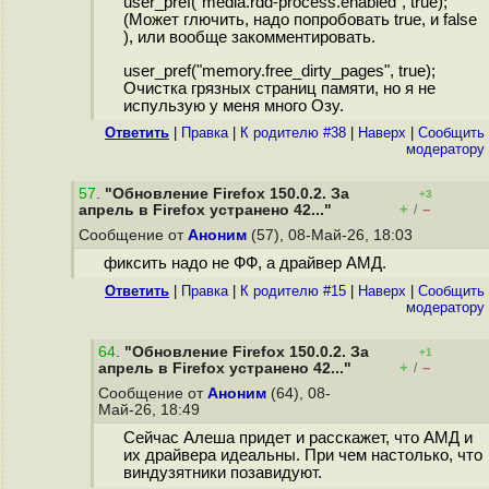
user_pref("media.rdd-process.enabled", true);
(Может глючить, надо попробовать true, и false
), или вообще закомментировать.
user_pref("memory.free_dirty_pages", true);
Очистка грязных страниц памяти, но я не
испульзую у меня много Озу.
Ответить
|
Правка
|
К родителю #38
|
Наверх
|
Cообщить
модератору
57
.
"Обновление Firefox 150.0.2. За
+3
+
–
апрель в Firefox устранено 42..."
/
Сообщение от
Аноним
(57), 08-Май-26, 18:03
фиксить надо не ФФ, а драйвер АМД.
Ответить
|
Правка
|
К родителю #15
|
Наверх
|
Cообщить
модератору
64
.
"Обновление Firefox 150.0.2. За
+1
+
–
апрель в Firefox устранено 42..."
/
Сообщение от
Аноним
(64), 08-
Май-26, 18:49
Сейчас Алеша придет и расскажет, что АМД и
их драйвера идеальны. При чем настолько, что
виндузятники позавидуют.