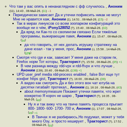
Что там у вас опять в ненанаглядном с фф случилось
,
Аноним
(11), 14:43 , 08-Май-26, (
11
)
–1
Периодически зависает Да и утечки пофиксить никак не могут
Мне не нравится каж
,
Аноним
(1), 14:51 , 08-Май-26, (
15
)
–2
Так в мирах линуксов со всем зоопарком конфигураций это
вообще ни о чём
,
iPony128052
(?), 15:40 , 08-Май-26, (
32
)
Да вряд ли Как-то со свопингом связано Если тяжёлые
программы, выжирающие памя
,
Аноним
(1), 15:47 , 08-Май-26,
(
)
34
да что говорить, от нех делать игрушку стратежку на
даче юзал - так у меня, прос
,
Аноним
(-), 15:58 , 14-Май-26,
(
)
179
Смотря что где и как, зависает У меня даже на старом пк,
Firefox норм Тот которы
,
Тракторист
(?), 15:50 , 08-Май-26, (
35
)
+1
В чем разница между rdd-vpx и rdd-ffvpx и что лучше
,
Аноним
(139), 20:40 , 09-Май-26, (
139
)
+1
UPD user_pref media rdd-process enabled , false Вот еще тут
конфиг https gist
,
Тракторист
(?), 16:00 , 08-Май-26, (
38
)
А видео как смотреть Да и без этого вон чат ютуба на
десятки гигабайт протекал,
,
Аноним
(1), 16:16 , 08-Май-26, (
43
)
about memorymeasure Покажет утечки памяти, что жрет
конкретно Я короч не шарю
,
Тракторист
(?), 16:35 , 08-
Май-26, (
)
46
Ну я и так вижу что на твиче память процесса прыгает
800- 1800- 600- 1700- 700 и
,
Аноним
(1), 17:07 , 08-Май-26,
(
)
49
+1
В Твичах я не разбираюсь,Но подумал, может у тебя
много Озу, и просто кеширует
,
Тракторист
(?), 17:52 ,
08-Май-26, (
)
55