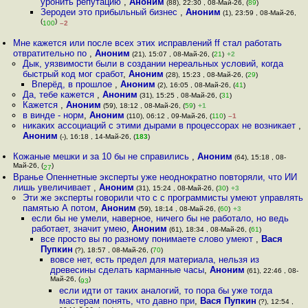
уронить репутацию
,
Аноним
(88), 22:30 , 08-Май-26, (
89
)
Зеродеи это прибыльный бизнес
,
Аноним
(1), 23:59 , 08-Май-26,
(
)
100
–2
Мне кажется или после всех этих исправлений ff стал работать
отвратительно по
,
Аноним
(21), 15:07 , 08-Май-26, (
21
)
+2
Дык, уязвимости были в создании нереальных условий, когда
быстрый код мог сработ
,
Аноним
(28), 15:23 , 08-Май-26, (
29
)
Вперёд, в прошлое
,
Аноним
(2), 16:05 , 08-Май-26, (
41
)
Да, тебе кажется
,
Аноним
(31), 15:25 , 08-Май-26, (
31
)
Кажется
,
Аноним
(59), 18:12 , 08-Май-26, (
59
)
+1
в винде - норм
,
Аноним
(110), 06:12 , 09-Май-26, (
110
)
–1
никаких ассоциаций с этими дырами в процессорах не возникает
,
Аноним
(-), 16:18 , 14-Май-26, (
183
)
Кожаные мешки и за 10 бы не справились
,
Аноним
(64), 15:18 , 08-
Май-26, (
)
27
Вранье Опеннетные эксперты уже неоднократно повторяли, что ИИ
лишь увеличивает
,
Аноним
(31), 15:24 , 08-Май-26, (
30
)
+3
Эти же эксперты говорили что с с программисты умеют управлять
памятью А потом
,
Аноним
(59), 18:14 , 08-Май-26, (
60
)
+3
если бы не умели, наверное, ничего бы не работало, но ведь
работает, значит умею
,
Аноним
(61), 18:34 , 08-Май-26, (
61
)
все просто вы по разному понимаете слово умеют
,
Вася
Пупкин
(?), 18:57 , 08-Май-26, (
70
)
вовсе нет, есть предел для материала, нельзя из
древесины сделать карманные часы
,
Аноним
(61), 22:46 , 08-
Май-26, (
)
93
если идти от таких аналогий, то пора бы уже тогда
мастерам понять, что давно при
,
Вася Пупкин
(?), 12:54 ,