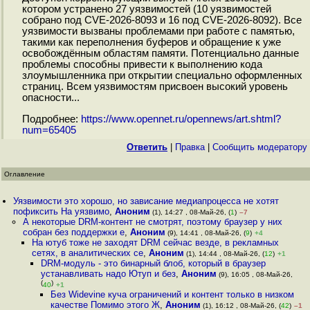
котором устранено 27 уязвимостей (10 уязвимостей
собрано под CVE-2026-8093 и 16 под CVE-2026-8092). Все
уязвимости вызваны проблемами при работе с памятью,
такими как переполнения буферов и обращение к уже
освобождённым областям памяти. Потенциально данные
проблемы способны привести к выполнению кода
злоумышленника при открытии специально оформленных
страниц. Всем уязвимостям присвоен высокий уровень
опасности...
Подробнее:
https://www.opennet.ru/opennews/art.shtml?
num=65405
Ответить
|
Правка
|
Cообщить модератору
Оглавление
Уязвимости это хорошо, но зависание медиапроцесса не хотят
пофиксить На уязвимо
,
Аноним
(1), 14:27 , 08-Май-26, (
1
)
–7
А некоторые DRM-контент не смотрят, поэтому браузер у них
собран без поддержки е
,
Аноним
(9), 14:41 , 08-Май-26, (
9
)
+4
На ютуб тоже не заходят DRM сейчас везде, в рекламных
сетях, в аналитических се
,
Аноним
(1), 14:44 , 08-Май-26, (
12
)
+1
DRM-модуль - это бинарный блоб, который в браузер
устанавливать надо Ютуп и без
,
Аноним
(9), 16:05 , 08-Май-26,
(
)
40
+1
Без Widevine куча ограничений и контент только в низком
качестве Помимо этого Ж
,
Аноним
(1), 16:12 , 08-Май-26, (
42
)
–1