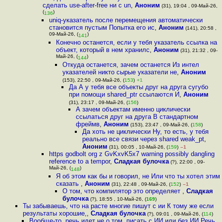
сделать use-after-free ни с un
,
Аноним
(31), 19:04 , 09-Май-26,
(
)
136
uniq-указатель после перемещения автоматически
становится пустым Попытка его ис
,
Аноним
(141), 20:58 ,
09-Май-26, (
)
141
Конечно останется, если у тебя указатель ссылка на
объект, который в нем хранилс
,
Аноним
(31), 21:32 , 09-
Май-26, (
)
144
Откуда останется, зачем останется Из интел
указателей никто сырые указатели не
,
Аноним
(153), 22:50 , 09-Май-26, (
153
)
+1
Да А у тебя все объекты друг на друга сугубо
при помощи shared_ptr ссылаются И
,
Аноним
(31), 23:17 , 09-Май-26, (
156
)
А зачем объектам именно циклически
ссылаться друг на друга В стандартном
фреймв
,
Аноним
(153), 23:47 , 09-Май-26, (
158
)
Да хоть не циклически Ну, то есть, у тебя
реально все связи через shared weak_pt
,
Аноним
(31), 00:05 , 10-Май-26, (
159
)
–1
https godbolt org z GvKxvK5x7 warning possibly dangling
reference to a tempor
,
Сладкая булочка
(?), 22:00 , 09-
Май-26, (
)
148
Я об этом как бы и говорил, не Или что ты хотел этим
сказать
,
Аноним
(31), 22:48 , 09-Май-26, (
152
)
–1
О том, что компилятор это определяет
,
Сладкая
булочка
(?), 18:55 , 10-Май-26, (
169
)
Ты забываешь, что на расте многие пишут с ии К тому же если
результаты хорошие,
,
Сладкая булочка
(?), 09:01 , 09-Май-26, (
114
)
Вообще-то, речь идет не о том, писать с ИИ или без ИИ Речь