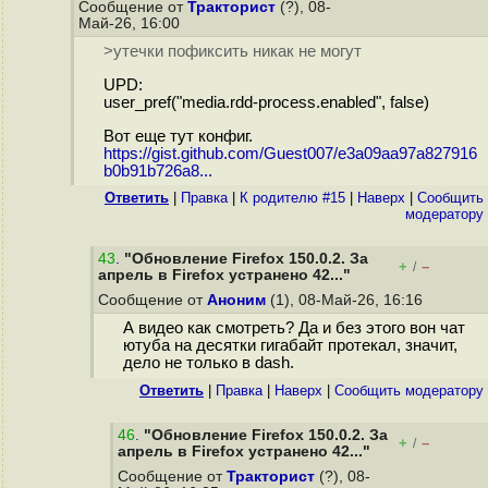
Сообщение от
Тракторист
(?), 08-
Май-26, 16:00
>утечки пофиксить никак не могут
UPD:
user_pref("media.rdd-process.enabled", false)
Вот еще тут конфиг.
https://gist.github.com/Guest007/e3a09aa97a827916
b0b91b726a8...
Ответить
|
Правка
|
К родителю #15
|
Наверх
|
Cообщить
модератору
43
.
"Обновление Firefox 150.0.2. За
+
–
/
апрель в Firefox устранено 42..."
Сообщение от
Аноним
(1), 08-Май-26, 16:16
А видео как смотреть? Да и без этого вон чат
ютуба на десятки гигабайт протекал, значит,
дело не только в dash.
Ответить
|
Правка
|
Наверх
|
Cообщить модератору
46
.
"Обновление Firefox 150.0.2. За
+
–
/
апрель в Firefox устранено 42..."
Сообщение от
Тракторист
(?), 08-