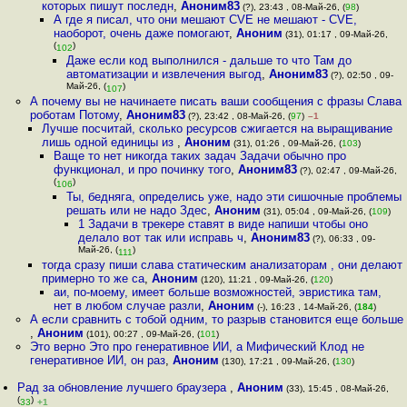
которых пишут последн
,
Аноним83
(?), 23:43 , 08-Май-26, (
98
)
А где я писал, что они мешают CVE не мешают - CVE,
наоборот, очень даже помогают
,
Аноним
(31), 01:17 , 09-Май-26,
(
)
102
Даже если код выполнился - дальше то что Там до
автоматизации и извлечения выгод
,
Аноним83
(?), 02:50 , 09-
Май-26, (
)
107
А почему вы не начинаете писать ваши сообщения с фразы Слава
роботам Потому
,
Аноним83
(?), 23:42 , 08-Май-26, (
97
)
–1
Лучше посчитай, сколько ресурсов сжигается на выращивание
лишь одной единицы из
,
Аноним
(31), 01:26 , 09-Май-26, (
103
)
Ваще то нет никогда таких задач Задачи обычно про
функционал, и про починку того
,
Аноним83
(?), 02:47 , 09-Май-26,
(
)
106
Ты, бедняга, определись уже, надо эти сишочные проблемы
решать или не надо Здес
,
Аноним
(31), 05:04 , 09-Май-26, (
109
)
1 Задачи в трекере ставят в виде напиши чтобы оно
делало вот так или исправь ч
,
Аноним83
(?), 06:33 , 09-
Май-26, (
)
111
тогда сразу пиши слава статическим анализаторам , они делают
примерно то же са
,
Аноним
(120), 11:21 , 09-Май-26, (
120
)
аи, по-моему, имеет больше возможностей, эвристика там,
нет в любом случае разли
,
Аноним
(-), 16:23 , 14-Май-26, (
184
)
А если сравнить с тобой одним, то разрыв становится еще больше
,
Аноним
(101), 00:27 , 09-Май-26, (
101
)
Это верно Это про генеративное ИИ, а Мифический Клод не
генеративное ИИ, он раз
,
Аноним
(130), 17:21 , 09-Май-26, (
130
)
Рад за обновление лучшего браузера
,
Аноним
(33), 15:45 , 08-Май-26,
(
)
33
+1