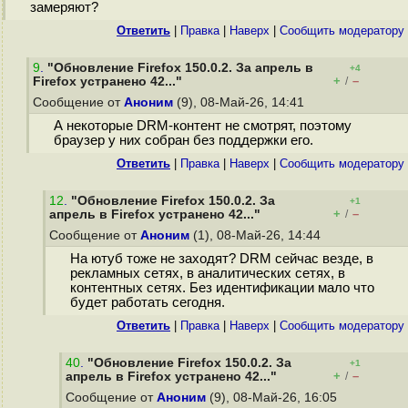
замеряют?
Ответить
|
Правка
|
Наверх
|
Cообщить модератору
9
.
"Обновление Firefox 150.0.2. За апрель в
+4
+
–
Firefox устранено 42..."
/
Сообщение от
Аноним
(9), 08-Май-26, 14:41
А некоторые DRM-контент не смотрят, поэтому
браузер у них собран без поддержки его.
Ответить
|
Правка
|
Наверх
|
Cообщить модератору
12
.
"Обновление Firefox 150.0.2. За
+1
+
–
апрель в Firefox устранено 42..."
/
Сообщение от
Аноним
(1), 08-Май-26, 14:44
На ютуб тоже не заходят? DRM сейчас везде, в
рекламных сетях, в аналитических сетях, в
контентных сетях. Без идентификации мало что
будет работать сегодня.
Ответить
|
Правка
|
Наверх
|
Cообщить модератору
40
.
"Обновление Firefox 150.0.2. За
+1
+
–
апрель в Firefox устранено 42..."
/
Сообщение от
Аноним
(9), 08-Май-26, 16:05