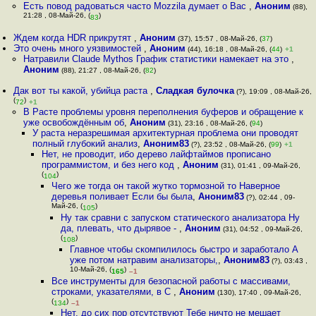
Есть повод радоваться часто Mozzila думает о Вас
,
Аноним
(88),
21:28 , 08-Май-26, (
)
83
Ждем когда HDR прикрутят
,
Аноним
(37), 15:57 , 08-Май-26, (
37
)
Это очень много уязвимостей
,
Аноним
(44), 16:18 , 08-Май-26, (
44
)
+1
Натравили Claude Mythos График статистики намекает на это
,
Аноним
(88), 21:27 , 08-Май-26, (
82
)
Дак вот ты какой, убийца раста
,
Сладкая булочка
(?), 19:09 , 08-Май-26,
(
)
72
+1
В Расте проблемы уровня переполнения буферов и обращение к
уже освобождённым об
,
Аноним
(31), 23:16 , 08-Май-26, (
94
)
У раста неразрешимая архитектурная проблема они проводят
полный глубокий анализ
,
Аноним83
(?), 23:52 , 08-Май-26, (
99
)
+1
Нет, не проводит, ибо дерево лайфтаймов прописано
программистом, и без него код
,
Аноним
(31), 01:41 , 09-Май-26,
(
)
104
Чего же тогда он такой жутко тормозной то Наверное
деревья поливает Если бы была
,
Аноним83
(?), 02:44 , 09-
Май-26, (
)
105
Ну так сравни с запуском статического анализатора Ну
да, плевать, что дырявое -
,
Аноним
(31), 04:52 , 09-Май-26,
(
)
108
Главное чтобы скомпилилось быстро и заработало А
уже потом натравим анализаторы,
,
Аноним83
(?), 03:43 ,
10-Май-26, (
)
165
–1
Все инструменты для безопасной работы с массивами,
строками, указателями, в C
,
Аноним
(130), 17:40 , 09-Май-26,
(
)
134
–1
Нет, до сих пор отсутствуют Тебе ничто не мешает