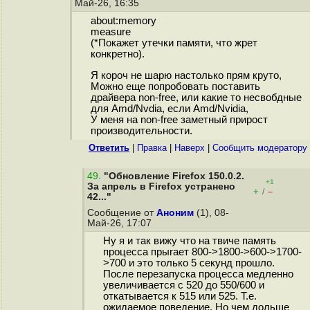
Май-26, 16:35
about:memory
measure
(*Покажет утечки памяти, что жрет
конкретно).
Я короч не шарю настолько прям круто,
Можно еще попробовать поставить
драйвера non-free, или какие то несвобдные
для Amd/Nvdia, если Amd/Nvidia,
У меня на non-free заметный прирост
производительности.
Ответить
|
Правка
|
Наверх
|
Cообщить модератору
49
.
"Обновление Firefox 150.0.2.
+1
За апрель в Firefox устранено
+
–
/
42..."
Сообщение от
Аноним
(1), 08-
Май-26, 17:07
Ну я и так вижу что на твиче память
процесса прыгает 800->1800->600->1700-
>700 и это только 5 секунд прошло.
После перезапуска процесса медленно
увеличивается с 520 до 550/600 и
откатывается к 515 или 525. Т.е.
ожидаемое поведение. Но чем дольше