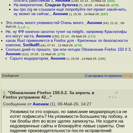
платить работникам з
,
Аноним
(128), 02:15 , 10-Май-26, (
163
)
На микропитоне
,
Сладкая булочка
(?), 19:00 , 10-Май-26, (
170
)
вы про zig не слышали ещё попробуйте пет-проект какой-нить,
ну может не сейчас,
,
Аноним
(-), 16:30 , 14-Май-26, (
187
)
Это очень много уязвимостей Очень много
,
Аноним
(44), 21:11 , 09-
Май-26, (
)
143
+1
Не, ну ФФ конечно зачотно тупит на redgifs, например Красногифы
его могут заста
,
Аноним
(150), 22:14 , 09-Май-26, (
150
)
хахах Rust применяется в Firefox для - Критичных по безопасности
компоне
,
Sm0ke85
(ok), 07:31 , 12-Май-26, (
174
)
Сколько дней-то прошло, три или четыре Обновление Firefox 150 0 3
,
Аноним
(112), 15:29 , 12-Май-26, (
178
)
Скрыто модератором
,
Аноним
(-), 16:28 , 14-Май-26, (
186
)
Сообщения
[
Сортировка по времени
|
RSS
]
1
.
"Обновление Firefox 150.0.2. За апрель в
–7
+
–
Firefox устранено 42..."
/
Сообщение от
Аноним
(1), 08-Май-26, 14:27
Уязвимости это хорошо, но зависание медиапроцесса не
хотят пофиксить? На уязвимости большинству побоку, и
так блобы drm во всех щелях запихнуты. Не ходите на
недоверенные сайты и блокируйте левые скрипты. Они
падение производительности после исправлений