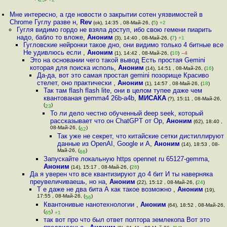
Мне интересно, а где новости о закрытии сотен уязвимостей в
Chrome Гуглу разве н
,
Rev
(ok), 14:35 , 08-Май-26, (
5
)
+2
Гугля видимо гордо не взяла доступ, ибо свою гемени пиарить
надо, бабло то вложе
,
Аноним
(3), 14:40 , 08-Май-26, (
7
)
+1
Гугловские нейронки такое дно, они видимо только 4 битные все
Не удивлюсь если
,
Аноним
(1), 14:42 , 08-Май-26, (
10
)
–4
Это на основании чего такой вывод Есть простая Gemini
которая для поиска исполь
,
Аноним
(14), 14:51 , 08-Май-26, (
16
)
Да-да, вот это самая простая gemini позорище Красиво
стелет, оно практически
,
Аноним
(1), 14:57 , 08-Май-26, (
18
)
Так там flash flash lite, они в целом тупее даже чем
квантованая gemma4 26b-a4b
,
МИСАКА
(?), 15:11 , 08-Май-26,
(
)
23
То ли дело честно обученный deep seek, который
рассказывает что он ChatGPT от Op
,
Аноним
(62), 18:40 ,
08-Май-26, (
)
62
Так уже не секрет, что китайские сетки дистиллируют
данные из OpenAI, Google и A
,
Аноним
(14), 18:53 , 08-
Май-26, (
)
66
Запускайте локальную https opennet ru 65127-gemma
,
Аноним
(14), 15:17 , 08-Май-26, (
26
)
Да я уверен что все квантизируют до 4 бит И ты наверняка
преувеличиваешь, но на
,
Аноним
(22), 15:12 , 08-Май-26, (
24
)
Т е даже не два бита А как такое возможно
,
Аноним
(19),
17:55 , 08-Май-26, (
)
56
Квантонивые нанотехнологии
,
Аноним
(64), 18:52 , 08-Май-26,
(
)
65
+1
так вот про что был ответ полтора землекопа Вот это