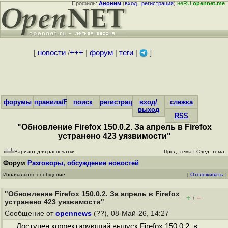
Профиль:
Аноним
(
вход
|
регистрация
)
неRU
opennet.me
[
новости
/
+++
|
форум
|
теги
|
]
форумы
правила/FAQ
поиск
регистрация
вход/
слежка
выход
RSS
"Обновление Firefox 150.0.2. За апрель в Firefox
устранено 423 уязвимости"
Вариант для распечатки
Пред. тема
|
След. тема
Форум
Разговоры, обсуждение новостей
Изначальное сообщение
[
Отслеживать
]
"Обновление Firefox 150.0.2. За апрель в Firefox
+
–
/
устранено 423 уязвимости"
Сообщение от
opennews
(??), 08-Май-26, 14:27
Доступен корректирующий выпуск Firefox 150.0.2, в