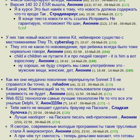
(86), 22:05 , 08-Май-26, (
86
)
Версия 140 10 2 ESR вышла
,
Аноним
(112), 07:43 , 09-Май-26, (
112
)
Я в курсе Это был намёк к тому, что новость должна содержать
что-то вроде Так
,
Страдивариус
(ok), 10:36 , 09-Май-26, (
117
)
В конце текста новости есть ссылка Исправить Не
гарантирую, чтопоможет Но шан
,
Аноним
(112), 17:46 , 09-Май-26,
(
)
135
У них там новый маскот по имени Kit, небинарное существо с
местоимениями They Th
,
cyberslug
(?), 10:47 , 09-Май-26, (
118
)
They это не какое-то нововведение, про ребенка всегда было тоже
нормально говори
,
Аноним
(164), 02:58 , 10-Май-26, (
164
)
child и children не путаете it и про людей говорят - it is him а вот
взрослому
,
Аноним
(-), 16:42 , 14-Май-26, (
188
)
ну хорошо, не буду спорить мы сами употребляем это -
мужские вещи, женские, дет
,
Аноним
(-), 16:48 , 14-Май-26, (
189
)
Как же они неудачно поколение перепрыгнули Sonnet 3 5 не
справился бы точно, а
,
rshadow
(ok), 11:15 , 09-Май-26, (
119
)
Какой ужас Компенсаций за то, что пользователи седели на с
уязвимость не будет
,
Аноним
(121), 11:50 , 09-Май-26, (
121
)
Web 8211 технологии самые лучшие технологии Не то что все эти
унылые Delphi, V
,
Анон1110м
(?), 14:47 , 09-Май-26, (
125
)
–1
Тебе никто не мешает сделать браузер на Паскале
,
Сладкая
булочка
(?), 20:04 , 09-Май-26, (
138
)
Лучше наоборот - на Паскале писать web-приложения
,
Аноним
(153), 22:56 , 09-Май-26, (
154
)
Я смотрю, современные молодые программисты такие трусливые
стали А микроконтрол
,
Аноним
(153), 23:01 , 09-Май-26, (
155
)
А при чём тут смелость - теперь деньгами махают, что готовы