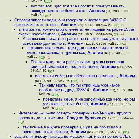
09-Май-26, (
)
123
вот так вот, щас все все бросят и побегут менять,
никогда такого не было и это
,
Аноним
(61), 23:32 , 09-
Май-26, (
)
157
Справедливости ради, они говорили о настоящих 8482 C C
программистах, которы
,
Аноним
(31), 18:42 , 08-Май-26, (
63
)
+1
а что же ты, коментатор опеннета, не пишешь на расте 15 лет
сказки рассказываеш
,
Аноним
(61), 18:54 , 08-Май-26, (
67
)
–1
А зачем мне писать на расте Ты не смог придумать лучшего
основания для ad hom
,
Аноним
(31), 19:08 , 08-Май-26, (
71
)
картинка такая была, где одна свинья сидя в грязной
луже рассказывает другим как
,
Аноним
(61), 22:40 , 08-
Май-26, (
)
92
–1
Покажи мне, где я рассказывал другим какие они
свиньи Была ирония над местными
,
Аноним
(31), 23:22 ,
08-Май-26, (
)
95
ине льсти себе, мне абсолютно наплевать
,
Аноним
(61), 09:59 , 09-Май-26, (
116
)
–1
Так наплевать, что ты строчишь уже какое
сообщение подряд 128514
,
Аноним
(31), 15:39 , 09-
Май-26, (
)
126
представь себе, я не запоминаю где чего, но раз
уж открыл, то че бы нет
,
Аноним
(61), 00:32 , 10-
Май-26, (
)
160
Интересно бы было глянуть проверку какой-нибудь другого
проекта для статистики
,
Сладкая булочка
(?), 19:21 , 08-Май-26,
(
)
73
так вон же в убунте проверили, чуда не произшло и
пришлось откатываться
,
Аноним
(61), 22:39 , 08-Май-26, (
91
)
Бац и они никому никогда не мешали, как и все прочие CVE о