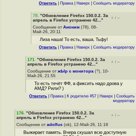
Ответить
|
Правка
|
Наверх
|
Cообщить модератору
78
.
"Обновление Firefox 150.0.2. За
+
–
/
апрель в Firefox устранено 42..."
Сообщение от
Аноним
(78), 08-
Май-26, 20:11
Лиза наша! То есть, ваша. Тьфу!
Ответить
|
Правка
|
Наверх
|
Cообщить модератору
171
.
"Обновление Firefox 150.0.2. За
+
–
/
апрель в Firefox устранено 42..."
Сообщение от
жЫр с монитора
(?), 10-
Май-26, 21:55
То есть течёт ФФ, а фиксить надо дрова у
АМД? Рили? )
Ответить
|
Правка
|
К родителю #57
|
Наверх
|
Cообщить
модератору
176
.
"Обновление Firefox 150.0.2. За
+
–
/
апрель в Firefox устранено 42..."
Сообщение от
adolfus
(ok), 12-Май-26, 11:18
Выжирает память. Вчера скушал всю доступную