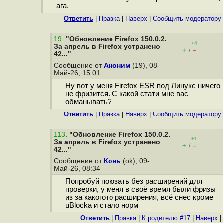
ага.
Ответить
|
Правка
|
Наверх
|
Cообщить модератору
19
.
"Обновление Firefox 150.0.2.
+4
За апрель в Firefox устранено
+
–
/
42..."
Сообщение от
Аноним
(19), 08-
Май-26, 15:01
Ну вот у меня Firefox ESR под Линукс ничего
не фризится. С какой стати мне вас
обманывать?
Ответить
|
Правка
|
Наверх
|
Cообщить модератору
113
.
"Обновление Firefox 150.0.2.
+1
За апрель в Firefox устранено
+
–
/
42..."
Сообщение от
Конь
(ok), 09-
Май-26, 08:34
Попробуй поюзать без расширений для
проверки, у меня в своё время были фризы
из за какогото расширения, всё снес кроме
uBlocka и стало норм
Ответить
|
Правка
|
К родителю #17
|
Наверх
|