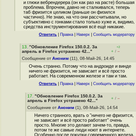
и глюки вебрендерера (он как раз на расте) большая
проблема. Впрочем, давно не сталкивался, теперь
таб фризится целиком (раньше он физился
частично). Не знаю, на что они рассчитывали, но
субъективно с гонками стало только хуже и, видимо,
средства инструментирования всё ещё никакие.
Ответить
|
Правка
|
Наверх
|
Cообщить модератору
13
.
"Обновление Firefox 150.0.2. За
+2
+
–
апрель в Firefox устранено 42..."
/
Сообщение от
Аноним
(11), 08-Май-26, 14:45
Очень странно. Потому что на андроиде и винде
ничего не фризится, не зависает и всё просто
работает. На современном железе и там и там.
Ответить
|
Правка
|
Наверх
|
Cообщить модератору
17
.
"Обновление Firefox 150.0.2. За
+
–
/
апрель в Firefox устранено 42..."
Сообщение от
Аноним
(1), 08-Май-26, 14:54
Ничего странного, врать о "ничего не фризится,
не зависает и всё просто работает" очень
просто. Многие это делают зачем-то, правда,
потом те же самые люди ноют в интернете.
Особенно после покупки современного железа,