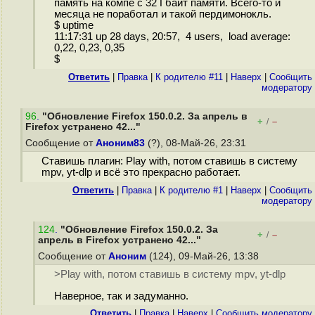
память на компе с 32 Гбайт памяти. Всего-то и
месяца не поработал и такой пердимонокль.
$ uptime
11:17:31 up 28 days, 20:57, 4 users, load average:
0,22, 0,23, 0,35
$
Ответить
|
Правка
|
К родителю #11
|
Наверх
|
Cообщить
модератору
96
.
"Обновление Firefox 150.0.2. За апрель в
+
–
/
Firefox устранено 42..."
Сообщение от
Аноним83
(?), 08-Май-26, 23:31
Ставишь плагин: Play with, потом ставишь в систему
mpv, yt-dlp и всё это прекрасно работает.
Ответить
|
Правка
|
К родителю #1
|
Наверх
|
Cообщить
модератору
124
.
"Обновление Firefox 150.0.2. За
+
–
/
апрель в Firefox устранено 42..."
Сообщение от
Аноним
(124), 09-Май-26, 13:38
>Play with, потом ставишь в систему mpv, yt-dlp
Наверное, так и задуманно.
Ответить
|
Правка
|
Наверх
|
Cообщить модератору