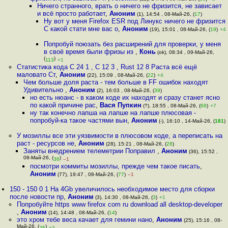
Ничего странного, врать о ничего не фризится, не зависает
и всё просто работает
,
Аноним
(1), 14:54 , 08-Май-26, (
17
)
Ну вот у меня Firefox ESR под Линукс ничего не фризится
С какой стати мне вас о
,
Аноним
(19), 15:01 , 08-Май-26, (
19
)
+4
Попробуй поюзать без расширений для проверки, у меня
в своё время были фризы из
,
Конь
(ok), 08:34 , 09-Май-26,
(
)
113
+1
Статистика кода C 24 1 , C 12 3 , Rust 12 8 Раста всё ещё
маловато Ст
,
Аноним
(22), 15:09 , 08-Май-26, (
22
)
+4
Чем больше доля раста - тем больше в FF ошибок находят
Удивительно
,
Аноним
(2), 16:03 , 08-Май-26, (
39
)
но есть нюанс - в каком коде их находят и сразу станет ясно
по какой причине рас
,
Вася Пупкин
(?), 18:55 , 08-Май-26, (
68
)
+7
ну так конечно лапша на лапше на лапше плюсовая -
попробуй-ка такое частями вын
,
Аноним
(-), 16:10 , 14-Май-26, (
181
)
У мозиллы все эти уязвимости в плюсовом коде, а переписать на
раст - ресурсов не
,
Аноним
(28), 15:21 , 08-Май-26, (
28
)
Заняты внедрением телеметрии Поправил
,
Аноним
(36), 15:52 ,
08-Май-26, (
)
36
–1
посмотри коммиты мозиллы, прежде чем такое писать
,
Аноним
(77), 19:47 , 08-Май-26, (
77
)
–1
150 - 150 0 1 На 4Gb увеличилось необходимое место для сборки
после новости пр
,
Аноним
(3), 14:30 , 08-Май-26, (
3
)
+1
Попробуйте https www firefox com ru download all desktop-developer
,
Аноним
(14), 14:48 , 08-Май-26, (
14
)
это хром тебе веса качает для гемини нано
,
Аноним
(25), 15:16 , 08-
Май-26, (
)
25
+2