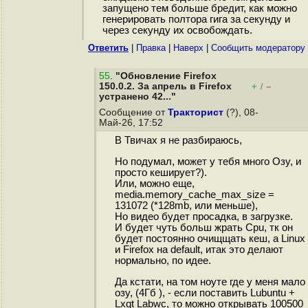
запущено тем больше бредит, как можно
генерировать полтора гига за секунду и
через секунду их освобождать.
Ответить
|
Правка
|
Наверх
|
Cообщить модератору
55
.
"Обновление Firefox
150.0.2. За апрель в Firefox
+
–
/
устранено 42..."
Сообщение от
Тракторист
(?), 08-
Май-26, 17:52
В Твичах я не разбираюсь,
Но подумал, может у тебя много Озу, и
просто кеширует?).
Или, можно еще,
media.memory_cache_max_size =
131072 (*128mb, или меньше),
Но видео будет просадка, в загрузке.
И будет чуть больш жрать Cpu, тк он
будет постоянно очищщать кеш, а Linux
и Firefox на default, итак это делают
нормально, по идее.
Да кстати, на том ноуте где у меня мало
озу, (4Гб ), - если поставить Lubuntu +
Lxqt Labwc, то можно открывать 100500