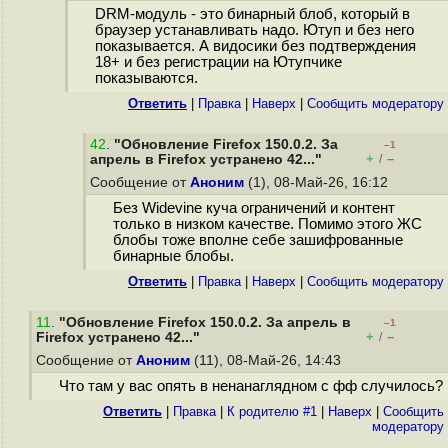
DRM-модуль - это бинарный блоб, который в
браузер устанавливать надо. Ютуп и без него
показывается. А видосики без подтверждения
18+ и без регистрации на Ютупчике
показываются.
Ответить
|
Правка
|
Наверх
|
Cообщить модератору
42
.
"Обновление Firefox 150.0.2. За
–1
+
–
апрель в Firefox устранено 42..."
/
Сообщение от
Аноним
(1), 08-Май-26, 16:12
Без Widevine куча ограничений и контент
только в низком качестве. Помимо этого ЖС
блобы тоже вполне себе зашифрованные
бинарные блобы.
Ответить
|
Правка
|
Наверх
|
Cообщить модератору
11
.
"Обновление Firefox 150.0.2. За апрель в
–1
+
–
Firefox устранено 42..."
/
Сообщение от
Аноним
(11), 08-Май-26, 14:43
Что там у вас опять в ненанаглядном с фф случилось?
Ответить
|
Правка
|
К родителю #1
|
Наверх
|
Cообщить
модератору