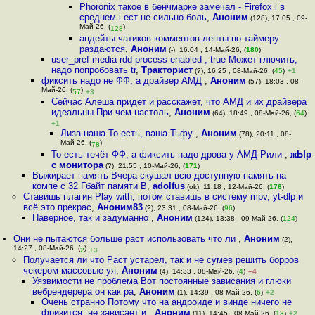
Phoronix такое в бенчмарке замечал - Firefox i в
среднем i ест не сильно боль
,
Аноним
(128), 17:05 , 09-
Май-26, (
)
128
апдейты чатиков комментов ленты по таймеру
раздаются
,
Аноним
(-), 16:04 , 14-Май-26, (
180
)
user_pref media rdd-process enabled , true Может глючить,
надо попробовать tr
,
Тракторист
(?), 16:25 , 08-Май-26, (
45
)
+1
фиксить надо не ФФ, а драйвер АМД
,
Аноним
(57), 18:03 , 08-
Май-26, (
)
57
+3
Сейчас Алеша придет и расскажет, что АМД и их драйвера
идеальны При чем настоль
,
Аноним
(64), 18:49 , 08-Май-26, (
64
)
+1
Лиза наша То есть, ваша Тьфу
,
Аноним
(78), 20:11 , 08-
Май-26, (
)
78
То есть течёт ФФ, а фиксить надо дрова у АМД Рили
,
жЫр
с монитора
(?), 21:55 , 10-Май-26, (
171
)
Выжирает память Вчера скушал всю доступную память на
компе с 32 Гбайт памяти В
,
adolfus
(ok), 11:18 , 12-Май-26, (
176
)
Ставишь плагин Play with, потом ставишь в систему mpv, yt-dlp и
всё это прекрас
,
Аноним83
(?), 23:31 , 08-Май-26, (
96
)
Наверное, так и задуманно
,
Аноним
(124), 13:38 , 09-Май-26, (
124
)
Они не пытаются больше раст использовать что ли
,
Аноним
(2),
14:27 , 08-Май-26, (
)
2
+3
Получается ли что Раст устарел, так и не сумев решить борров
чекером массовые уя
,
Аноним
(4), 14:33 , 08-Май-26, (
4
)
–4
Уязвимости не проблема Вот постоянные зависания и глюки
вебрендерера он как ра
,
Аноним
(1), 14:39 , 08-Май-26, (
6
)
+2
Очень странно Потому что на андроиде и винде ничего не
фризится, не зависает и
,
Аноним
(11), 14:45 , 08-Май-26, (
13
)
+2