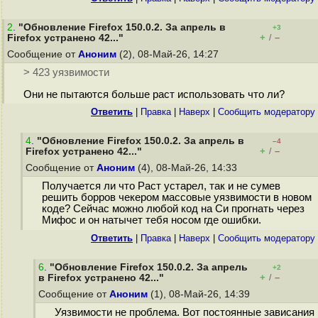
2
.
"Обновление Firefox 150.0.2. За апрель в
+3
+
–
Firefox устранено 42..."
/
Сообщение от
Аноним
(2), 08-Май-26, 14:27
> 423 уязвимости
Они не пытаются больше раст использовать что ли?
Ответить
|
Правка
|
Наверх
|
Cообщить модератору
4
.
"Обновление Firefox 150.0.2. За апрель в
–4
+
–
Firefox устранено 42..."
/
Сообщение от
Аноним
(4), 08-Май-26, 14:33
Получается ли что Раст устарел, так и не сумев
решить борров чекером массовые уязвимости в новом
коде? Сейчас можно любой код на Си прогнать через
Мифос и он натычет тебя носом где ошибки.
Ответить
|
Правка
|
Наверх
|
Cообщить модератору
6
.
"Обновление Firefox 150.0.2. За апрель
+2
+
–
в Firefox устранено 42..."
/
Сообщение от
Аноним
(1), 08-Май-26, 14:39
Уязвимости не проблема. Вот постоянные зависания