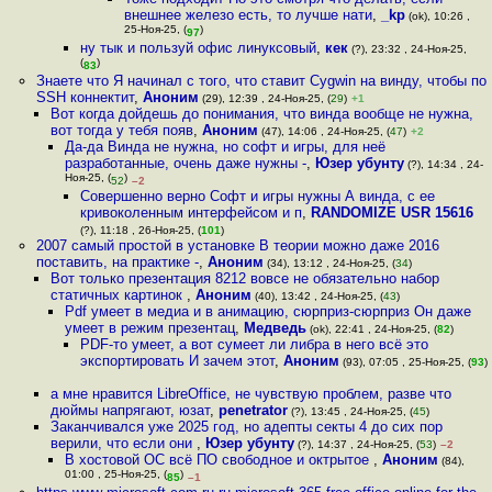
внешнее железо есть, то лучше нати
,
_kp
(ok), 10:26 ,
25-Ноя-25, (
)
97
ну тык и пользуй офис линуксовый
,
кек
(?), 23:32 , 24-Ноя-25,
(
)
83
Знаете что Я начинал с того, что ставит Cygwin на винду, чтобы по
SSH коннектит
,
Аноним
(29), 12:39 , 24-Ноя-25, (
29
)
+1
Вот когда дойдешь до понимания, что винда вообще не нужна,
вот тогда у тебя появ
,
Аноним
(47), 14:06 , 24-Ноя-25, (
47
)
+2
Да-да Винда не нужна, но софт и игры, для неё
разработанные, очень даже нужны -
,
Юзер убунту
(?), 14:34 , 24-
Ноя-25, (
)
52
–2
Совершенно верно Софт и игры нужны А винда, с ее
кривоколенным интерфейсом и п
,
RANDOMIZE USR 15616
(?), 11:18 , 26-Ноя-25, (
101
)
2007 самый простой в установке В теории можно даже 2016
поставить, на практике -
,
Аноним
(34), 13:12 , 24-Ноя-25, (
34
)
Вот только презентация 8212 вовсе не обязательно набор
статичных картинок
,
Аноним
(40), 13:42 , 24-Ноя-25, (
43
)
Pdf умеет в медиа и в анимацию, сюрприз-сюрприз Он даже
умеет в режим презентац
,
Медведь
(ok), 22:41 , 24-Ноя-25, (
82
)
PDF-то умеет, а вот сумеет ли либра в него всё это
экспортировать И зачем этот
,
Аноним
(93), 07:05 , 25-Ноя-25, (
93
)
а мне нравится LibreOffice, не чувствую проблем, разве что
дюймы напрягают, юзат
,
penetrator
(?), 13:45 , 24-Ноя-25, (
45
)
Заканчивался уже 2025 год, но адепты секты 4 до сих пор
верили, что если они
,
Юзер убунту
(?), 14:37 , 24-Ноя-25, (
53
)
–2
В хостовой ОС всё ПО свободное и октрытое
,
Аноним
(84),
01:00 , 25-Ноя-25, (
)
85
–1