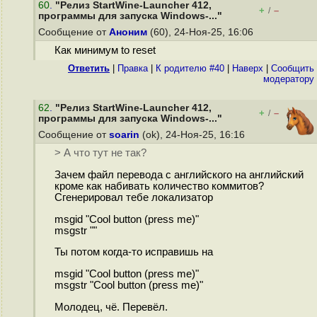
60
.
"Релиз StartWine-Launcher 412,
+
–
/
программы для запуска Windows-..."
Сообщение от
Аноним
(60), 24-Ноя-25, 16:06
Как минимум to reset
Ответить
|
Правка
|
К родителю #40
|
Наверх
|
Cообщить
модератору
62
.
"Релиз StartWine-Launcher 412,
+
–
/
программы для запуска Windows-..."
Сообщение от
soarin
(ok), 24-Ноя-25, 16:16
> А что тут не так?
Зачем файл перевода с английского на английский
кроме как набивать количество коммитов?
Сгенерировал тебе локализатор
msgid "Cool button (press me)"
msgstr ""
Ты потом когда-то исправишь на
msgid "Cool button (press me)"
msgstr "Cool button (press me)"
Молодец, чё. Перевёл.