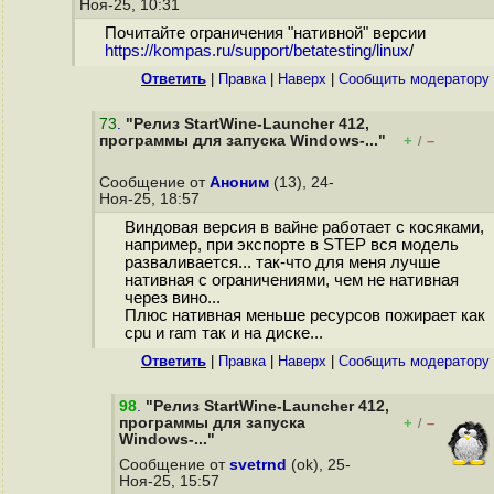
Ноя-25, 10:31
Почитайте ограничения "нативной" версии
https://kompas.ru/support/betatesting/linux
/
Ответить
|
Правка
|
Наверх
|
Cообщить модератору
73
.
"Релиз StartWine-Launcher 412,
программы для запуска Windows-..."
+
–
/
Сообщение от
Аноним
(13), 24-
Ноя-25, 18:57
Виндовая версия в вайне работает с косяками,
например, при экспорте в STEP вся модель
разваливается... так-что для меня лучше
нативная с ограничениями, чем не нативная
через вино...
Плюс нативная меньше ресурсов пожирает как
cpu и ram так и на диске...
Ответить
|
Правка
|
Наверх
|
Cообщить модератору
98
.
"Релиз StartWine-Launcher 412,
программы для запуска
+
–
/
Windows-..."
Сообщение от
svetrnd
(ok), 25-
Ноя-25, 15:57