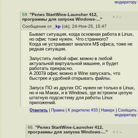
модератору
59
.
"Релиз StartWine-Launcher 412,
+
–
/
программы для запуска Windows-..."
Сообщение от
_kp
(ok), 24-Ноя-25, 15:47
Бывает ситуация, когда основная работа в Linux,
но офис тоже нужен. Что странного?
Когда не устраивают аналоги M$ офиса, тоже не
редкая ситуация.
Запустить любой офис можно в любой
актуальной виртуальной машине, и будет
работать прекрасно.
А 2007й офис можно в Wine запускать, что
быстрее и удобней открывать файлы.
Запуск ПО из других ОС нужен не только в Linux,
но и на Маках, и в Windows, где встроили целую
штатную подсистему для работы Linux
приложений.
Ответить
|
Правка
|
К родителю #33
|
Наверх
|
Cообщить
модератору
66
.
"Релиз StartWine-Launcher 412,
программы для запуска Windows-..."
+
–
/