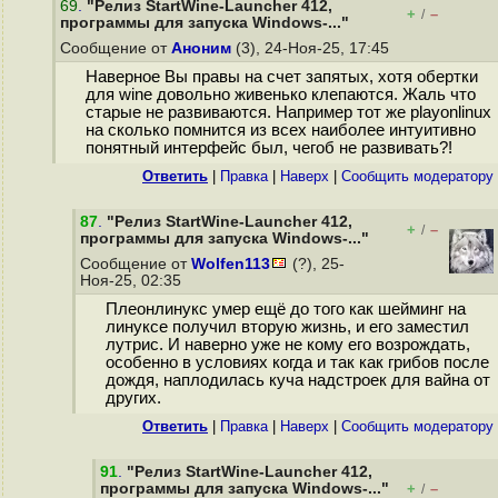
69
.
"Релиз StartWine-Launcher 412,
+
–
/
программы для запуска Windows-..."
Сообщение от
Аноним
(3), 24-Ноя-25, 17:45
Наверное Вы правы на счет запятых, хотя обертки
для wine довольно живенько клепаются. Жаль что
старые не развиваются. Например тот же playonlinux
на сколько помнится из всех наиболее интуитивно
понятный интерфейс был, чегоб не развивать?!
Ответить
|
Правка
|
Наверх
|
Cообщить модератору
87
.
"Релиз StartWine-Launcher 412,
+
–
/
программы для запуска Windows-..."
Сообщение от
Wolfen113
(?), 25-
Ноя-25, 02:35
Плеонлинукс умер ещё до того как шейминг на
линуксе получил вторую жизнь, и его заместил
лутрис. И наверно уже не кому его возрождать,
особенно в условиях когда и так как грибов после
дождя, наплодилась куча надстроек для вайна от
других.
Ответить
|
Правка
|
Наверх
|
Cообщить модератору
91
.
"Релиз StartWine-Launcher 412,
программы для запуска Windows-..."
+
–
/