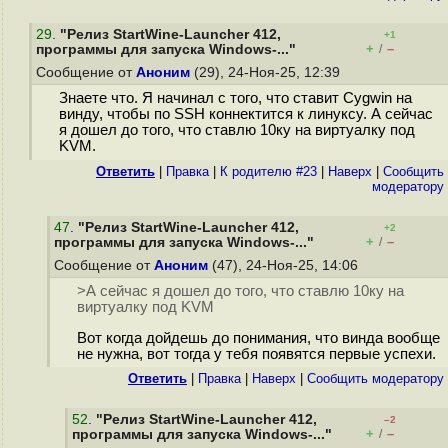
29
.
"Релиз StartWine-Launcher 412,
+1
+
–
программы для запуска Windows-..."
/
Сообщение от
Аноним
(29), 24-Ноя-25, 12:39
Знаете что. Я начинал с того, что ставит Cygwin на
винду, чтобы по SSH коннектится к линуксу. А сейчас
я дошел до того, что ставлю 10ку на виртуалку под
KVM.
Ответить
|
Правка
|
К родителю #23
|
Наверх
|
Cообщить
модератору
47
.
"Релиз StartWine-Launcher 412,
+2
+
–
программы для запуска Windows-..."
/
Сообщение от
Аноним
(47), 24-Ноя-25, 14:06
>А сейчас я дошел до того, что ставлю 10ку на
виртуалку под KVM
Вот когда дойдешь до понимания, что винда вообще
не нужна, вот тогда у тебя появятся первые успехи.
Ответить
|
Правка
|
Наверх
|
Cообщить модератору
52
.
"Релиз StartWine-Launcher 412,
–2
+
–
программы для запуска Windows-..."
/