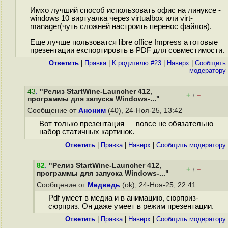
Имхо лучший способ использовать офис на линуксе -
windows 10 виртуалка через virtualbox или virt-
manager(чуть сложней настроить перенос файлов).
Еще лучше пользоватся libre office Impress а готовые
презентации експортировть в PDF для совместимости.
Ответить
|
Правка
|
К родителю #23
|
Наверх
|
Cообщить
модератору
43
.
"Релиз StartWine-Launcher 412,
+
–
/
программы для запуска Windows-..."
Сообщение от
Аноним
(40), 24-Ноя-25, 13:42
Вот только презентация — вовсе не обязательно
набор статичных картинок.
Ответить
|
Правка
|
Наверх
|
Cообщить модератору
82
.
"Релиз StartWine-Launcher 412,
+
–
/
программы для запуска Windows-..."
Сообщение от
Медведь
(ok), 24-Ноя-25, 22:41
Pdf умеет в медиа и в анимацию, сюрприз-
сюрприз. Он даже умеет в режим презентации.
Ответить
|
Правка
|
Наверх
|
Cообщить модератору