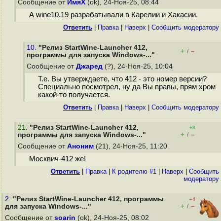
Сообщение от
ИмяХ
(ok), 24-Ноя-25, 08:44
А wine10.19 разрабатывали в Карелии и Хакасии.
Ответить
|
Правка
|
Наверх
|
Cообщить модератору
10.
"Релиз StartWine-Launcher 412,
+
–
/
программы для запуска Windows-..."
Сообщение от
Джаред
(?), 24-Ноя-25, 10:04
Т.е. Вы утверждаете, что 412 - это номер версии?
Специально посмотрел, ну да Вы правы, прям хром
какой-то получается.
Ответить
|
Правка
|
Наверх
|
Cообщить модератору
21
.
"Релиз StartWine-Launcher 412,
+3
+
–
программы для запуска Windows-..."
/
Сообщение от
Аноним
(21), 24-Ноя-25, 11:20
Москвич-412 же!
Ответить
|
Правка
|
К родителю #1
|
Наверх
|
Cообщить
модератору
2.
"Релиз StartWine-Launcher 412, программы
–4
+
–
для запуска Windows-..."
/
Сообщение от
soarin
(ok), 24-Ноя-25, 08:02