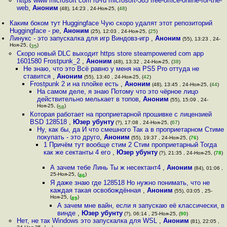
https www microsoft com ru-ru microsoft-365 free-office-online-for-the-
web
,
Аноним
(48), 14:23 , 24-Ноя-25, (
48
)
Каким боком тут Huggingface Чую скоро удалят этот репозиторий
Huggingface - ре
,
Аноним
(25), 12:03 , 24-Ноя-25, (
25
)
Линукс - это запускалка для игр Виндовз-игр
,
Аноним
(55), 13:23 , 24-
Ноя-25, (
)
35
Скоро новый DLC выходит https store steampowered com app
1601580 Frostpunk_2
,
Аноним
(48), 13:32 , 24-Ноя-25, (
38
)
Не знаю, что это Всё равно у меня на PS5 Pro оттуда не
ставится
,
Аноним
(55), 13:40 , 24-Ноя-25, (
42
)
Frostpunk 2 и на плойке есть
,
Аноним
(48), 13:45 , 24-Ноя-25, (
44
)
На самом деле, я знаю Потому что это чёрное лицо
действительно мелькает в топов
,
Аноним
(55), 15:09 , 24-
Ноя-25, (
)
58
Которая работает на проприетарной прошивке с лицензией
BSD 128518
,
Юзер убунту
(?), 17:08 , 24-Ноя-25, (
67
)
Ну, как бы, да И что смешного Так а в проприетарном Стиме
покупать - это друго
,
Аноним
(55), 19:37 , 24-Ноя-25, (
76
)
1 Причём тут вообще стим 2 Стим проприетарный Тогда
как же сектанты 4 его
,
Юзер убунту
(?), 21:35 , 24-Ноя-25, (
78
)
А зачем тебе Линь Ты ж несектант4
,
Аноним
(84), 01:06 ,
25-Ноя-25, (
)
86
Я даже знаю где 128518 Но нужно понимать, что не
каждая такая освобождённая
,
Аноним
(55), 03:05 , 25-
Ноя-25, (
)
89
А зачем мне вайн, если я запускаю её классически, в
винде
,
Юзер убунту
(?), 06:14 , 25-Ноя-25, (
90
)
Нет, не так Windows это запускалка для WSL
,
Аноним
(81), 22:05 ,