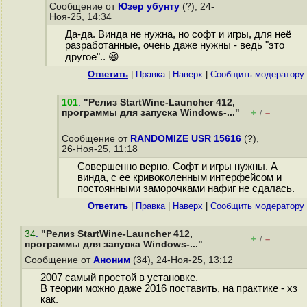
Сообщение от
Юзер убунту
(?), 24-
Ноя-25, 14:34
Да-да. Винда не нужна, но софт и игры, для неё
разработанные, очень даже нужны - ведь "это
другое".. 😆
Ответить
|
Правка
|
Наверх
|
Cообщить модератору
101
.
"Релиз StartWine-Launcher 412,
программы для запуска Windows-..."
+
–
/
Сообщение от
RANDOMIZE USR 15616
(?),
26-Ноя-25, 11:18
Совершенно верно. Софт и игры нужны. А
винда, с ее кривоколенным интерфейсом и
постоянными заморочками нафиг не сдалась.
Ответить
|
Правка
|
Наверх
|
Cообщить модератору
34
.
"Релиз StartWine-Launcher 412,
+
–
/
программы для запуска Windows-..."
Сообщение от
Аноним
(34), 24-Ноя-25, 13:12
2007 самый простой в установке.
В теории можно даже 2016 поставить, на практике - хз
как.