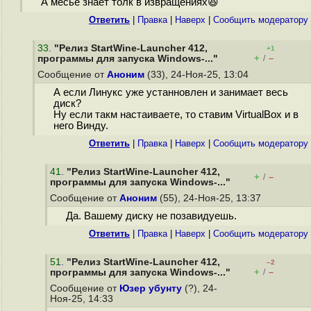
А месье знает толк в извращениях😆
Ответить
|
Правка
|
Наверх
|
Cообщить модератору
33
.
"Релиз StartWine-Launcher 412,
+1
+
–
программы для запуска Windows-..."
/
Сообщение от
Аноним
(33), 24-Ноя-25, 13:04
А если Линукс уже устанновлен и занимает весь
диск?
Ну если такм настаиваете, то ставим VirtualBox и в
него Винду.
Ответить
|
Правка
|
Наверх
|
Cообщить модератору
41
.
"Релиз StartWine-Launcher 412,
+
–
/
программы для запуска Windows-..."
Сообщение от
Аноним
(55), 24-Ноя-25, 13:37
Да. Вашему диску не позавидуешь.
Ответить
|
Правка
|
Наверх
|
Cообщить модератору
51
.
"Релиз StartWine-Launcher 412,
–2
+
–
программы для запуска Windows-..."
/
Сообщение от
Юзер убунту
(?), 24-
Ноя-25, 14:33