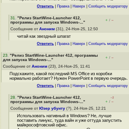
Ответить
|
Правка
|
Наверх
|
Cообщить модератору
31
.
"Релиз StartWine-Launcher 412,
+
–
/
программы для запуска Windows-..."
Сообщение от
Аноним
(31), 24-Ноя-25, 12:50
читай как звездный шпагат
Ответить
|
Правка
|
Наверх
|
Cообщить модератору
23
.
"Релиз StartWine-Launcher 412, программы
+
–
/
для запуска Windows-..."
Сообщение от
Аноним
(23), 24-Ноя-25, 11:41
Подскажите, какой последний MS Office из коробки
нормально работает? Нужен PowerPoint в первую очередь.
Ответить
|
Правка
|
Наверх
|
Cообщить модератору
28
.
"Релиз StartWine-Launcher 412,
–2
+
–
программы для запуска Windows-..."
/
Сообщение от
Юзер убунту
(?), 24-Ноя-25, 12:21
Использовать нативный в Windows? Не, лучше
поставить линукс, туда вайн и уже оттуда запустить
майкрософтовский офис.