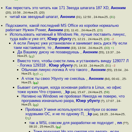
Как перестать это читать как 171 Звезда шпагата 187 XD
,
Аноним
(20), 10:56 , 24-Ноя-25, (20)
читай как звездный шпагат
,
Аноним
(31), 12:50 , 24-Ноя-25, (
31
)
Подскажите, какой последний MS Office из коробки нормально
работает Нужен Power
,
Аноним
(23), 11:41 , 24-Ноя-25, (
23
)
Использовать нативный в Windows Не, лучше поставить линукс,
туда вайн и уже отт
,
Юзер убунту
(?), 12:21 , 24-Ноя-25, (
28
)
–2
А если Линукс уже устанновлен и занимает весь диск Ну если
такм настаиваете, то
,
Аноним
(33), 13:04 , 24-Ноя-25, (
33
)
+1
Да Вашему диску не позавидуешь
,
Аноним
(55), 13:37 , 24-
Ноя-25, (
)
41
Вместо того, чтобы снести линь и установить винду 128077 Л
- Логика 129318
,
Юзер убунту
(?), 14:33 , 24-Ноя-25, (
51
)
–2
Обычная линукс-логика А что такого
,
Аноним
(55), 15:04 , 24-
Ноя-25, (
)
57
+1
А чтож ты свюо Убунту не снесёшь
,
Аноним
(84), 00:41 , 25-
Ноя-25, (
)
84
Бывает ситуация, когда основная работа в Linux, но офис
тоже нужен Что странно
,
_kp
(ok), 15:47 , 24-Ноя-25, (
59
)
Нативно на Windows не пробовал Никогда не поверю, что
программа изначально разра
,
Юзер убунту
(?), 17:07 , 24-
Ноя-25, (
)
66
Пробовал У меня используются ноутбуки со всеми
ходовыми ОС, и не по одному П
,
_kp
(ok), 18:25 , 24-Ноя-25,
(
)
71
так а WSL совсем для разработки не подходит
,
nn
(??),
08:10 , 25-Ноя-25, (
)
94
Тоже подходит Но это смотря что делать, если