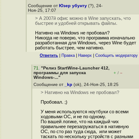
Сообщение от
Юзер убунту
(?), 24-
Ноя-25, 17:07
> А 2007й офис можно в Wine запускать, что
быстрее и удобней открывать файлы.
Нативно на Windows не пробовал?
Никогда не поверю, что программа изначально
разработанная для Windows, через Wine будет
работать быстрее, чем нативно.
Ответить
|
Правка
|
Наверх
|
Cообщить модератору
71
.
"Релиз StartWine-Launcher 412,
программы для запуска
+
–
/
Windows-..."
Сообщение от
_kp
(ok), 24-Ноя-25, 18:25
> Нативно на Windows не пробовал?
Пробовал. ;)
У меня используются ноутбуки со всеми
ходовыми ОС, и не по одному.
По вашей логике, что на каждый чих
правильнее перезагружаться в нативную
ОС, по сто раз туда сюда, или может
таскать по нескольку устройств с разными