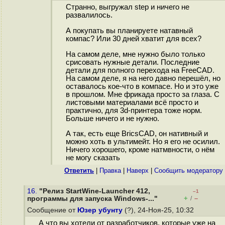
Странно, выгружал step и ничего не
развалилось.
А покупать вы планируете натавный
компас? Или 30 дней хватит для всех?
На самом деле, мне нужно было только
срисовать нужные детали. Последние
детали для полного перехода на FreeCAD.
На самом деле, я на него давно перешёл, но
оставалось кое-что в компасе. Но и это уже
в прошлом. Мне фрикада просто за глаза. С
листовыми материалами всё просто и
практично, для 3d-принтера тоже норм.
Больше ничего и не нужно.
А так, есть еще BricsCAD, он нативный и
можно хоть в ультимейт. Но я его не осилил.
Ничего хорошего, кроме натмвности, о нём
не могу сказать
Ответить
|
Правка
|
Наверх
|
Cообщить модератору
16.
"Релиз StartWine-Launcher 412,
–1
+
–
программы для запуска Windows-..."
/
Сообщение от
Юзер убунту
(?), 24-Ноя-25, 10:32
А что вы хотели от разработчиков, которые уже на