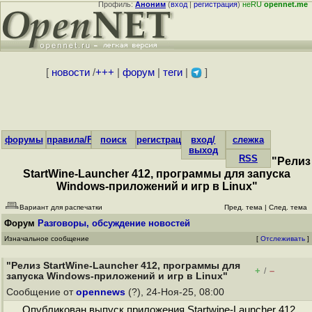
Профиль:
Аноним
(
вход
|
регистрация
)
неRU
opennet.me
[
новости
/
+++
|
форум
|
теги
|
]
форумы
правила/FAQ
поиск
регистрация
вход/
слежка
выход
RSS
"Релиз
StartWine-Launcher 412, программы для запуска
Windows-приложений и игр в Linux"
Вариант для распечатки
Пред. тема
|
След. тема
Форум
Разговоры, обсуждение новостей
Изначальное сообщение
[
Отслеживать
]
"Релиз StartWine-Launcher 412, программы для
+
–
/
запуска Windows-приложений и игр в Linux"
Сообщение от
opennews
(?), 24-Ноя-25, 08:00
Опубликован выпуск приложения Startwine-Launcher 412,