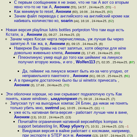
С первым сообщением я не знаю, что не так А вот со вторым
явно что-то не так А
,
Аноним
(55), 14:57 , 24-Ноя-25, (
55
)
–1
Как минимум to reset
,
Аноним
(60), 16:06 , 24-Ноя-25, (
60
)
Зачем файл перевода с английского на английский кроме как
набивать количество ко
,
soarin
(ok), 16:16 , 24-Ноя-25, (
62
)
Новая версия playlinux lutris bottles portproton Что там еще есть
Кстати, а
,
Аноним
(3), 08:27 , 24-Ноя-25, (3)
Зачем через Косая черта перечисляешь, уж лучше бы через
запятую А так жа, в
,
Аноним
(6), 09:15 , 24-Ноя-25, (6)
Наверное Вы правы на счет запятых, хотя обертки для wine
довольно живенько клепа
,
Аноним
(3), 17:45 , 24-Ноя-25, (
69
)
Плеонлинукс умер ещё до того как шейминг на линуксе
получил вторую жизнь, и его
,
Wolfen113
(?), 02:35 , 25-Ноя-25, (
87
)
Да, гейминг на линуксе может быть из-за чего угодно, от
неправильного пакетного
,
Аноним
(91), 06:15 , 25-Ноя-25, (
91
)
А в принципе достаточно было бы ui winetrix причесать
,
Аноним
(3), 17:46 , 24-Ноя-25, (
70
)
Эти оболочки хороши, но они скрывают подкапотную суть Как
понять, какие windows-
,
ымдлопрмип
(?), 09:16 , 24-Ноя-25, (7)
Запускал тут на выходных компас 24 Блин, да никак не понять
только убить мно
,
svetrnd
(ok), 10:05 , 24-Ноя-25, (11)
+1
уже есть нативная бета-версия - работает лучше чем в вине
,
Аноним
(13), 10:22 , 24-Ноя-25, (13)
Почитайте ограничения нативной версииhttps kompas ru
support betatesting lin
,
Юзер убунту
(?), 10:31 , 24-Ноя-25, (15)
–1
Виндовая версия в вайне работает с косяками, например,
при экспорте в STEP вся м
,
Аноним
(13), 18:57 , 24-Ноя-25, (
73
)