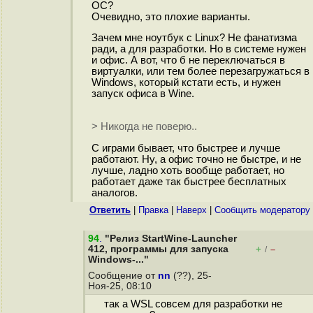
ОС?
Очевидно, это плохие варианты.
Зачем мне ноутбук с Linux? Не фанатизма
ради, а для разработки. Но в системе нужен
и офис. А вот, что б не переключаться в
виртуалки, или тем более перезагружаться в
Windows, который кстати есть, и нужен
запуск офиса в Wine.
> Никогда не поверю..
C играми бывает, что быстрее и лучше
работают. Ну, а офис точно не быстре, и не
лучше, ладно хоть вообще работает, но
работает даже так быстрее бесплатных
аналогов.
Ответить
|
Правка
|
Наверх
|
Cообщить модератору
94
.
"Релиз StartWine-Launcher
412, программы для запуска
+
–
/
Windows-..."
Сообщение от
nn
(??), 25-
Ноя-25, 08:10
так а WSL совсем для разработки не