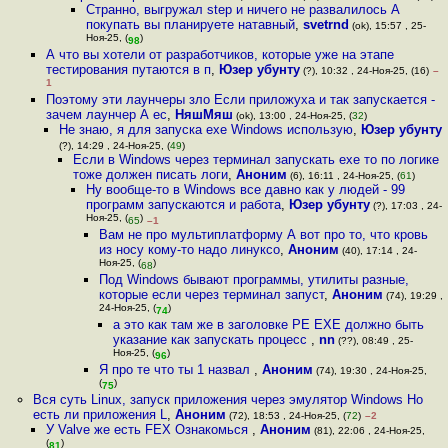
Странно, выгружал step и ничего не развалилось А
покупать вы планируете натавный
,
svetrnd
(ok), 15:57 , 25-
Ноя-25, (
)
98
А что вы хотели от разработчиков, которые уже на этапе
тестирования путаются в п
,
Юзер убунту
(?), 10:32 , 24-Ноя-25, (16)
–
1
Поэтому эти лаунчеры зло Если приложуха и так запускается -
зачем лаунчер А ес
,
НяшМяш
(ok), 13:00 , 24-Ноя-25, (
32
)
Не знаю, я для запуска exe Windows использую
,
Юзер убунту
(?), 14:29 , 24-Ноя-25, (
49
)
Если в Windows через терминал запускать exe то по логике
тоже должен писать логи
,
Аноним
(6), 16:11 , 24-Ноя-25, (
61
)
Ну вообще-то в Windows все давно как у людей - 99
программ запускаются и работа
,
Юзер убунту
(?), 17:03 , 24-
Ноя-25, (
)
65
–1
Вам не про мультиплатформу А вот про то, что кровь
из носу кому-то надо линуксо
,
Аноним
(40), 17:14 , 24-
Ноя-25, (
)
68
Под Windows бывают программы, утилиты разные,
которые если через терминал запуст
,
Аноним
(74), 19:29 ,
24-Ноя-25, (
)
74
а это как там же в заголовке PE EXE должно быть
указание как запускать процесс
,
nn
(??), 08:49 , 25-
Ноя-25, (
)
96
Я про те что ты 1 назвал
,
Аноним
(74), 19:30 , 24-Ноя-25,
(
)
75
Вся суть Linux, запуск приложения через эмулятор Windows Но
есть ли приложения L
,
Аноним
(72), 18:53 , 24-Ноя-25, (
72
)
–2
У Valve же есть FEX Ознакомься
,
Аноним
(81), 22:06 , 24-Ноя-25,
(
)
81