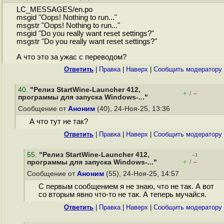
LC_MESSAGES/en.po
msgid "Oops! Nothing to run..."
msgstr "Oops! Nothing to run..."
msgid "Do you really want reset settings?"
msgstr "Do you really want reset settings?"
А что это за ужас с переводом?
Ответить
|
Правка
|
Наверх
|
Cообщить модератору
40
.
"Релиз StartWine-Launcher 412,
+
–
/
программы для запуска Windows-..."
Сообщение от
Аноним
(40), 24-Ноя-25, 13:36
А что тут не так?
Ответить
|
Правка
|
Наверх
|
Cообщить модератору
55
.
"Релиз StartWine-Launcher 412,
–1
+
–
программы для запуска Windows-..."
/
Сообщение от
Аноним
(55), 24-Ноя-25, 14:57
С первым сообщением я не знаю, что не так. А вот
со вторым явно что-то не так. А теперь мучайся.
Ответить
|
Правка
|
Наверх
|
Cообщить модератору