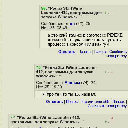
96
.
"Релиз StartWine-
Launcher 412, программы для
+
–
/
запуска Windows-..."
Сообщение от
nn
(??), 25-
Ноя-25, 08:49
а это как? там же в заголовке PE/EXE
должно быть указание как запускать
процесс: в консоли или как гуй.
Ответить
|
Правка
|
Наверх
|
Cообщить
модератору
75
.
"Релиз StartWine-Launcher
412, программы для запуска
+
–
/
Windows-..."
Сообщение от
Аноним
(74), 24-
Ноя-25, 19:30
Я про те что ты 1% назвал.
Ответить
|
Правка
|
К родителю #65
|
Наверх
|
Cообщить модератору
72
.
"Релиз StartWine-Launcher 412,
–2
+
–
программы для запуска Windows-..."
/