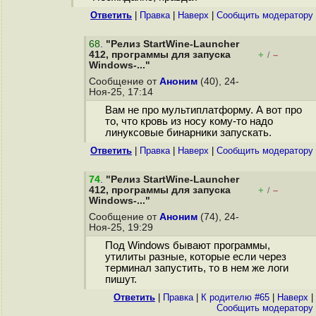
Ответить
|
Правка
|
Наверх
|
Cообщить модератору
68
.
"Релиз StartWine-Launcher
412, программы для запуска
+
–
/
Windows-..."
Сообщение от
Аноним
(40), 24-
Ноя-25, 17:14
Вам не про мультиплатформу. А вот про
то, что кровь из носу кому-то надо
линуксовые бинарники запускать.
Ответить
|
Правка
|
Наверх
|
Cообщить модератору
74
.
"Релиз StartWine-Launcher
412, программы для запуска
+
–
/
Windows-..."
Сообщение от
Аноним
(74), 24-
Ноя-25, 19:29
Под Windows бывают программы,
утилиты разные, которые если через
терминал запустить, то в нем же логи
пишут.
Ответить
|
Правка
|
К родителю #65
|
Наверх
|
Cообщить модератору