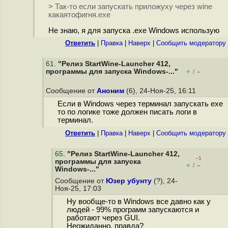
> Так-то если запускать приложуху через wine
какаятофигня.ехе
Не знаю, я для запуска .exe Windows использую
Ответить
|
Правка
|
Наверх
|
Cообщить модератору
61
.
"Релиз StartWine-Launcher 412,
программы для запуска Windows-..."
+
–
/
Сообщение от
Аноним
(6), 24-Ноя-25, 16:11
Если в Windows через терминал запускать exe
то по логике тоже должен писать логи в
терминал.
Ответить
|
Правка
|
Наверх
|
Cообщить модератору
65
.
"Релиз StartWine-Launcher 412,
–1
программы для запуска
+
–
/
Windows-..."
Сообщение от
Юзер убунту
(?), 24-
Ноя-25, 17:03
Ну вообще-то в Windows все давно как у
людей - 99% программ запускаются и
работают через GUI.
Неожиданно, правда?