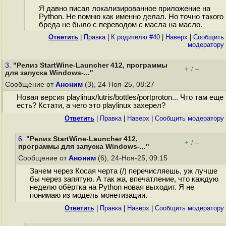
Я давно писал локализированное приложение на
Python. Не помню как именно делал. Но точно такого
бреда не было с переводом с масла на масло.
Ответить
|
Правка
|
К родителю #40
|
Наверх
|
Cообщить
модератору
3.
"Релиз StartWine-Launcher 412, программы
+
–
/
для запуска Windows-..."
Сообщение от
Аноним
(3), 24-Ноя-25, 08:27
Новая версия playlinux/lutris/bottles/portproton... Что там еще
есть? Кстати, а чего это playlinux захерел?
Ответить
|
Правка
|
Наверх
|
Cообщить модератору
6.
"Релиз StartWine-Launcher 412,
+
–
/
программы для запуска Windows-..."
Сообщение от
Аноним
(6), 24-Ноя-25, 09:15
Зачем через Косая черта (/) перечисляешь, уж лучше
бы через запятую. А так жа, впечатление, что каждую
неделю обёртка на Python новая выходит. Я не
понимаю из модель монетизации.
Ответить
|
Правка
|
Наверх
|
Cообщить модератору