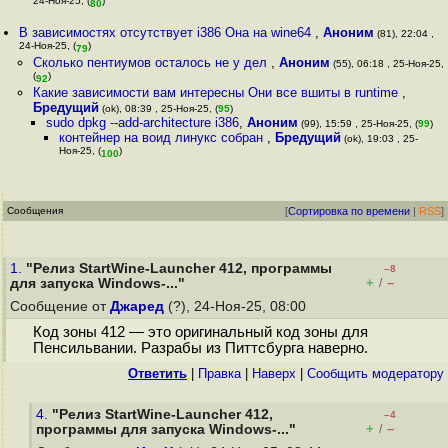
24-Ноя-25, (
)
80
В зависимостях отсутствует i386 Она на wine64
,
Аноним
(81), 22:04 ,
24-Ноя-25, (
)
79
Сколько пентиумов осталось не у дел
,
Аноним
(55), 06:18 , 25-Ноя-25,
(
)
92
Какие зависимости вам интересны Они все вшиты в runtime
,
Бредущий
(ok), 08:39 , 25-Ноя-25, (
95
)
sudo dpkg --add-architecture i386
,
Аноним
(99), 15:59 , 25-Ноя-25, (
99
)
контейнер на воид линукс собран
,
Бредущий
(ok), 19:03 , 25-
Ноя-25, (
)
100
Сообщения
[
Сортировка по времени
|
RSS
]
1.
"Релиз StartWine-Launcher 412, программы
–8
+
–
для запуска Windows-..."
/
Сообщение от
Джаред
(?), 24-Ноя-25, 08:00
Код зоны 412 — это оригинальный код зоны для
Пенсильвании. Разрабы из Питтсбурга наверно.
Ответить
|
Правка
|
Наверх
|
Cообщить модератору
4.
"Релиз StartWine-Launcher 412,
–4
+
–
программы для запуска Windows-..."
/