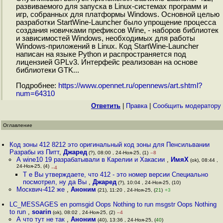
развиваемого для запуска в Linux-системах программ и
игр, собранных для платформы Windows. Основной целью
разработки StartWine-Launcher было упрощение процесса
создания новичками префиксов Wine, - наборов библиотек
и зависимостей Windows, необходимых для работы
Windows-приложений в Linux. Код StartWine-Launcher
написан на языке Python и распространяется под
лицензией GPLv3. Интерфейс реализован на основе
библиотеки GTK...
Подробнее:
https://www.opennet.ru/opennews/art.shtml?
num=64310
Ответить
|
Правка
|
Cообщить модератору
Оглавление
Код зоны 412 8212 это оригинальный код зоны для Пенсильвании
Разрабы из Питт
,
Джаред
(?), 08:00 , 24-Ноя-25, (1)
–8
А wine10 19 разрабатывали в Карелии и Хакасии
,
ИмяХ
(ok), 08:44 ,
24-Ноя-25, (4)
–4
Т е Вы утверждаете, что 412 - это номер версии Специально
посмотрел, ну да Вы
,
Джаред
(?), 10:04 , 24-Ноя-25, (10)
Москвич-412 же
,
Аноним
(21), 11:20 , 24-Ноя-25, (
21
)
+3
LC_MESSAGES en pomsgid Oops Nothing to run msgstr Oops Nothing
to run
,
soarin
(ok), 08:02 , 24-Ноя-25, (2)
–4
А что тут не так
,
Аноним
(40), 13:36 , 24-Ноя-25, (
40
)