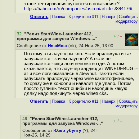
этапе тестирования путаются в показаниях?
https://habr.com/ru/companies/ascon/articles/894176
/
Ответить
|
Правка
|
К родителю #11
|
Наверх
|
Cообщить
модератору
32
.
"Релиз StartWine-Launcher 412,
+
–
/
программы для запуска Windows-..."
Сообщение от
НяшМяш
(ok), 24-Ноя-25, 13:00
Поэтому эти лаунчеры зло. Если приложуха и так
запускается - зачем лаунчер? А если не
запускается - ищи логи непонятно где. А потом
оказывается, что лаунчер хардкодит WINEDEBUG=-
all и все логи оказались в /dev/null. Так-то если
запускать приложуху через wine какаятофигня.ехе,
то сразу же в консоли и навалит где упало. Потом
просто гуглишь текст ошибки и находишь какую
дллку надо подкинуть через winetricks.
Ответить
|
Правка
|
К родителю #11
|
Наверх
|
Cообщить
модератору
49
.
"Релиз StartWine-Launcher 412,
+
–
/
программы для запуска Windows-..."
Сообщение от
Юзер убунту
(?), 24-
Ноя-25, 14:29