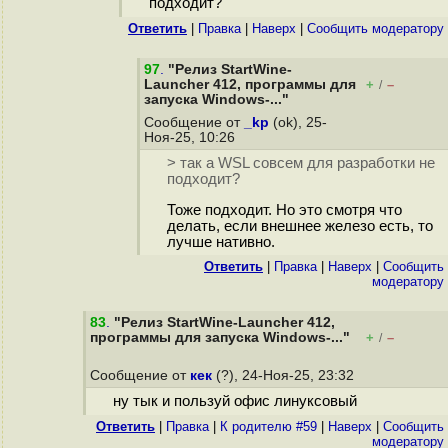
подходит?
Ответить
|
Правка
|
Наверх
|
Cообщить модератору
97
.
"Релиз StartWine-
Launcher 412, программы для
+
–
/
запуска Windows-..."
Сообщение от
_kp
(ok), 25-
Ноя-25, 10:26
> так а WSL совсем для разработки не
подходит?
Тоже подходит. Но это смотря что
делать, если внешнее железо есть, то
лучше нативно.
Ответить
|
Правка
|
Наверх
|
Cообщить
модератору
83
.
"Релиз StartWine-Launcher 412,
программы для запуска Windows-..."
+
–
/
Сообщение от
кек
(?), 24-Ноя-25, 23:32
ну тык и пользуй офис линуксовый
Ответить
|
Правка
|
К родителю #59
|
Наверх
|
Cообщить
модератору