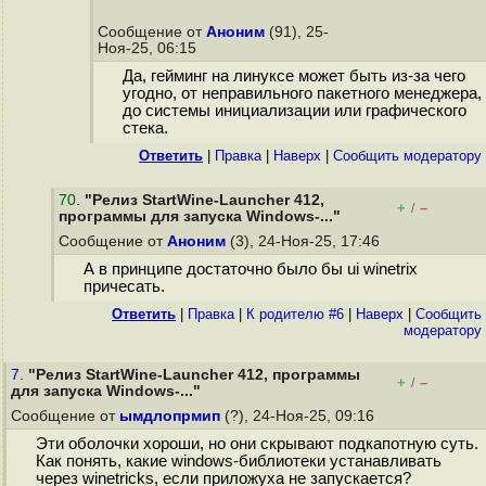
Сообщение от
Аноним
(91), 25-
Ноя-25, 06:15
Да, гейминг на линуксе может быть из-за чего
угодно, от неправильного пакетного менеджера,
до системы инициализации или графического
стека.
Ответить
|
Правка
|
Наверх
|
Cообщить модератору
70
.
"Релиз StartWine-Launcher 412,
+
–
/
программы для запуска Windows-..."
Сообщение от
Аноним
(3), 24-Ноя-25, 17:46
А в принципе достаточно было бы ui winetrix
причесать.
Ответить
|
Правка
|
К родителю #6
|
Наверх
|
Cообщить
модератору
7.
"Релиз StartWine-Launcher 412, программы
+
–
/
для запуска Windows-..."
Сообщение от
ымдлопрмип
(?), 24-Ноя-25, 09:16
Эти оболочки хороши, но они скрывают подкапотную суть.
Как понять, какие windows-библиотеки устанавливать
через winetricks, если приложуха не запускается?