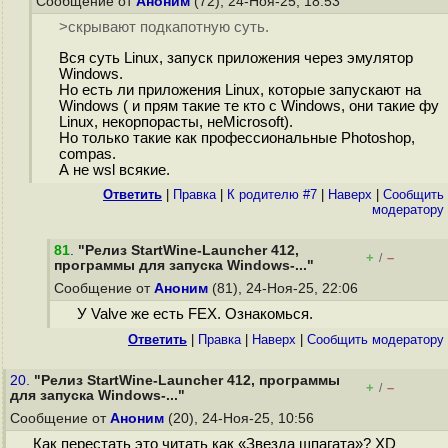
Сообщение от
Аноним
(72), 24-Ноя-25, 18:53
>скрывают подкапотную суть.
Вся суть Linux, запуск приложения через эмулятор
Windows.
Но есть ли приложения Linux, которые запускают на
Windows ( и прям такие те кто с Windows, они такие фу
Linux, некорпорасты, неMicrosoft).
Но только такие как профессиональные Photoshop,
compas.
А не wsl всякие.
Ответить
|
Правка
|
К родителю #7
|
Наверх
|
Cообщить
модератору
81
.
"Релиз StartWine-Launcher 412,
+
–
/
программы для запуска Windows-..."
Сообщение от
Аноним
(81), 24-Ноя-25, 22:06
У Valve же есть FEX. Ознакомься.
Ответить
|
Правка
|
Наверх
|
Cообщить модератору
20.
"Релиз StartWine-Launcher 412, программы
+
–
/
для запуска Windows-..."
Сообщение от
Аноним
(20), 24-Ноя-25, 10:56
Как перестать это читать как «Звезда шпагата»? XD