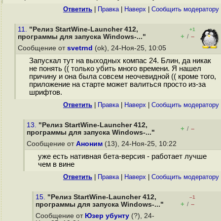
Ответить
|
Правка
|
Наверх
|
Cообщить модератору
11.
"Релиз StartWine-Launcher 412,
+1
+
–
программы для запуска Windows-..."
/
Сообщение от
svetrnd
(ok), 24-Ноя-25, 10:05
Запускал тут на выходных компас 24. Блин, да никак
не понять (( только убить много времени. Я нашел
причину и она была совсем неочевидной (( кроме того,
приложение на старте может валиться просто из-за
шрифтов.
Ответить
|
Правка
|
Наверх
|
Cообщить модератору
13.
"Релиз StartWine-Launcher 412,
+
–
/
программы для запуска Windows-..."
Сообщение от
Аноним
(13), 24-Ноя-25, 10:22
уже есть нативная бета-версия - работает лучше
чем в вине
Ответить
|
Правка
|
Наверх
|
Cообщить модератору
15.
"Релиз StartWine-Launcher 412,
–1
+
–
программы для запуска Windows-..."
/
Сообщение от
Юзер убунту
(?), 24-