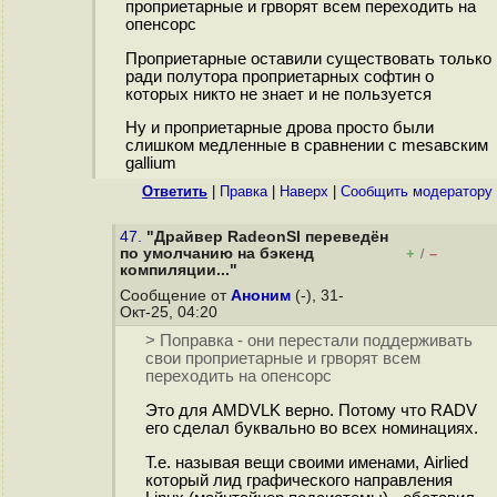
проприетарные и грворят всем переходить на
опенсорс
Проприетарные оставили существовать только
ради полутора проприетарных софтин о
которых никто не знает и не пользуется
Ну и проприетарные дрова просто были
слишком медленные в сравнении с mesaвским
gallium
Ответить
|
Правка
|
Наверх
|
Cообщить модератору
47.
"Драйвер RadeonSI переведён
по умолчанию на бэкенд
+
–
/
компиляции..."
Сообщение от
Аноним
(-), 31-
Окт-25, 04:20
> Поправка - они перестали поддерживать
свои проприетарные и грворят всем
переходить на опенсорс
Это для AMDVLK верно. Потому что RADV
его сделал буквально во всех номинациях.
Т.е. называя вещи своими именами, Airlied
который лид графического направления