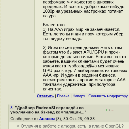
перфоманс <-> качество в широких
пределах. И все это добро какое-нибудь
1080p на урезанных настройках потянет
на ура.
Более того.
1) На AAA играх мир не заканчивается.
Есть легионы инди и проч которым убер
топ видяху не надо.
2) Игры по сей день должны жить с тем
фактом что бывают APU/iGPU и проч -
которые довольно хилые. Если вы на это
забьете, вашими клиентами будет очень
узкая каста турбозадр@#в меняющих
GPU раз в год. И выбирающих из топовых
AAA игр. И удачи в ведении бизнеса,
посмотрим как вы против мегакорп с AAA
тайтлами удержитесь, при полутора
клиентах.
Ответить
|
Правка
|
Наверх
|
Cообщить модератору
3.
"Драйвер RadeonSI переведён по
+
–
/
умолчанию на бэкенд компиляции..."
Сообщение от
Аноним
(3), 30-Окт-25, 09:33
> Отличия в работе с amdgpu есть, в плане OpenGL?