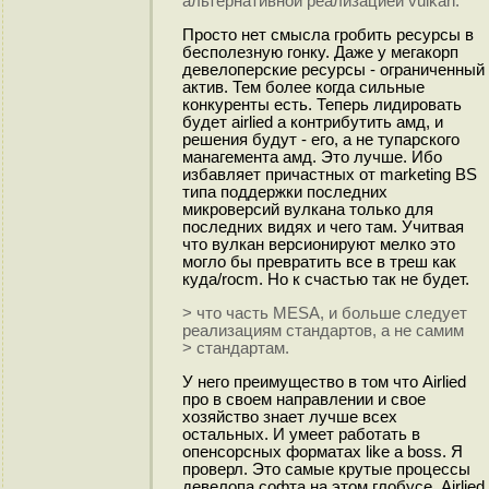
альтернативной реализацией vulkan.
Просто нет смысла гробить ресурсы в
бесполезную гонку. Даже у мегакорп
девелоперские ресурсы - ограниченный
актив. Тем более когда сильные
конкуренты есть. Теперь лидировать
будет airlied а контрибутить амд, и
решения будут - его, а не тупарского
манагемента амд. Это лучше. Ибо
избавляет причастных от marketing BS
типа поддержки последних
микроверсий вулкана только для
последних видях и чего там. Учитвая
что вулкан версионируют мелко это
могло бы превратить все в треш как
куда/rocm. Но к счастью так не будет.
> что часть MESA, и больше следует
реализациям стандартов, а не самим
> стандартам.
У него преимущество в том что Airlied
про в своем направлении и свое
хозяйство знает лучше всех
остальных. И умеет работать в
опенсорсных форматах like a boss. Я
проверл. Это самые крутые процессы
девелопа софта на этом глобусе. Airlied