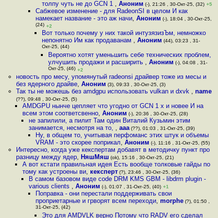
толпу чуть не до GCN 1
,
Аноним
(-), 21:26 , 30-Окт-25, (32)
+5
Сабжевое изменение - для RadeonSI в целом И как
намекает название - это аж начи
,
Аноним
(-), 18:04 , 30-Окт-25,
(24)
+2
Вот только почему у них такой интузязизЪм, немножко
непонятно Им как продаванам
,
Аноним
(44), 03:23 , 31-
Окт-25, (44)
Вероятно хотят уменьшить себе технических проблем,
улчушить продажи и расширить
,
Аноним
(-), 04:08 , 31-
Окт-25, (46)
+2
новость про месу, упомянутый radeonsi драйвер тоже из месы и
без ядерного драйве
,
Аноним
(3), 09:33 , 30-Окт-25, (3)
Так ты не можешь без amdgpu использовать vulkan и dxvk
,
name
(??), 09:48 , 30-Окт-25, (5)
AMDGPU нынче цепляет что угодно от GCN 1 x и новее И на
всем этом соответсвенно
,
Аноним
(-), 20:36 , 30-Окт-25, (28)
не запилили, а пилит Там один Виталий Кузьмин этим
занимается, несмотря на то,
,
aaa
(??), 01:03 , 31-Окт-25, (39)
Ну, в общем то, учитывая перфоманс этих штук и объемы
VRAM - это скорее поприкал
,
Аноним
(-), 11:16 , 31-Окт-25, (55)
Интересно, когда уже кекспертам добавят в методичку пункт про
разницу между ядер
,
НяшМяш
(ok), 15:16 , 30-Окт-25, (21)
А вот кстати правильная идея Есть вообще толковые гайды по
тому как устроены ви
,
кексперт
(?), 23:46 , 30-Окт-25, (36)
В самом базовом виде code DRM KMS GBM - libdrm plugin -
various clients
,
Аноним
(-), 01:07 , 31-Окт-25, (40)
+1
Поправка - они перестали поддерживать свои
проприетарные и грворят всем переходи
,
morphe
(?), 01:50 ,
31-Окт-25, (42)
Это для AMDVLK верно Потому что RADV его сделал