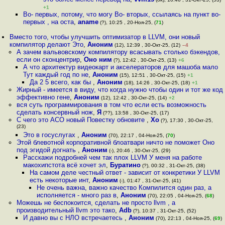
+1
Во- первых, потому, что могу Во- вторых, ссылаясь на пункт во-
первых , на оста
,
aname
(?), 10:25 , 20-Ноя-25, (
71
)
Вместо того, чтобы улучшить оптимизатор в LLVM, они новый
компилятор делают Это
,
Аноним
(12), 12:39 , 30-Окт-25, (12)
–4
А зачем вальвовскому компилятору всасывать столько бэкендов,
если он сконцентрир
,
Оно ним
(?), 12:42 , 30-Окт-25, (13)
+6
А что архитектур видеокарт и акселераторов для машоба мало
Тут каждый год по не
,
Аноним
(15), 12:51 , 30-Окт-25, (15)
+1
Да 2 5 всего, как бы
,
Аноним
(18), 14:26 , 30-Окт-25, (18)
+1
Жирный - имеется в виду, что когда нужно чтобы один и тот же код
эффективно гене
,
Аноним
(12), 12:42 , 30-Окт-25, (14)
+2
вся суть программирования в том что если есть возможность
сделать консервный нож
,
Я
(??), 13:58 , 30-Окт-25, (17)
С чего это ACO новый Повестку обновите
,
Xo
(?), 17:30 , 30-Окт-25,
(23)
Это в госуслугах
,
Аноним
(70), 22:17 , 04-Ноя-25, (
70
)
Этой блевотной корпоративной блоатвари ничто не поможет Оно
под эгидой догнать
,
Аноним
(-), 20:46 , 30-Окт-25, (29)
Расскажи подробней чем так плох LLVM У меня на работе
макохипстота всё хочет эл
,
Буратино
(?), 00:32 , 31-Окт-25, (38)
На самом деле честный ответ - зависит от конкретики У LLVM
есть некоторые инт
,
Аноним
(-), 01:47 , 31-Окт-25, (41)
Не очень важна, важно качество Компилится один раз, а
исполняется - много раз в
,
Аноним
(70), 22:05 , 04-Ноя-25, (
68
)
Можешь не беспокоится, сделать не просто llvm , а
производительный llvm это тако
,
Adb
(?), 10:37 , 31-Окт-25, (52)
И давно вы с НЛО встречаетесь
,
Аноним
(70), 22:13 , 04-Ноя-25, (
69
)