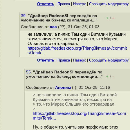
Ответить
|
Правка
|
Наверх
|
Cообщить модератору
39.
"Драйвер RadeonSI переведён по
+
–
/
умолчанию на бэкенд компиляции..."
Сообщение от
aaa
(??), 31-Окт-25, 01:03
не запилили, а пилит. Там один Виталий Кузьмин
этим занимается, несмотря на то, что Марек
Ольшак его отговаривал.
https://gitlab.freedesktop.org/Triang3l/mesa/-/commit
s/Terak...
Ответить
|
Правка
|
Наверх
|
Cообщить модератору
55.
"Драйвер RadeonSI переведён по
умолчанию на бэкенд компиляции..."
+
–
/
Сообщение от
Аноним
(-), 31-Окт-25, 11:16
> не запилили, а пилит. Там один Виталий
Кузьмин этим занимается, несмотря на
> то, что Марек Ольшак его отговаривал.
>
https://gitlab.freedesktop.org/Triang3l/mesa/-/com
mits/Terak...
Ну, в общем то, учитывая перфоманс этих