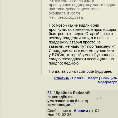
> глюкало "зато на расте"
дропнувшее поддержку части видях
при типа-декларациях типа-
эквивалентности
> и превосходства.
Посмотри какие видяхи они
дропнули, современные процессоры
быстрее тех видях. Старый просто
некому поддерживать, а в новый
поддержку старья просто не
завезли, не надо тут про "выкинули"
И поддержка там всё же лучше чем
у ROCm, который умеет буквально
самую последнюю и неофициально
предпоследнюю.
Но да, за vulkan compute будущее.
Ответить
|
Правка
|
Наверх
|
Cообщить
модератору
61.
"Драйвер RadeonSI
переведён по
+
–
/
умолчанию на бэкенд
компиляции..."
Сообщение от
Аноним
(-), 01-
Ноя-25, 02:38