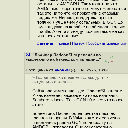
остальных AMDGPU. Так что вот на что
AMDшные юзеря точно не могут жаловаться
так это на то что их прокатили с старыми
видяхами. Нифига, поддержка просто
топчик. Лучше чем у остальных. В GCN 1.x
вулкан даже на коробке не обещали, только
mantle. А он там между прочим такой же как
и на всех остальных.
Ответить
|
Правка
|
Наверх
|
Cообщить модератору
24.
"Драйвер RadeonSI переведён по
+2
умолчанию на бэкенд компиляции..."
+
–
/
Сообщение от
Аноним
(-), 30-Окт-25, 18:04
> Большинство плюшек только для +-
актуального железа.
Сабжевое изменение - для RadeonSI в целом.
И как намекает название - это аж начиная с
Southern Islands. Т.е. - GCN1.0 и все что новее
этого.
Более того. Насчет большинства плюшек
господа не правы. В Valve кажется серьезно
нацелились ранние GCN по дефолту на
AMDGPU перевести. Они основательно