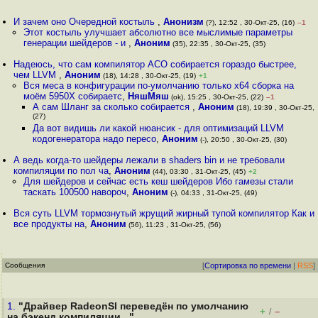
И зачем оно Очередной костыль
,
Анонизм
(?), 12:52 , 30-Окт-25, (16)
–1
Этот костыль улучшает абсолютно все мыслимые параметры
генерации шейдеров - и
,
Аноним
(35), 22:35 , 30-Окт-25, (35)
Надеюсь, что сам компилятор ACO собирается гораздо быстрее,
чем LLVM
,
Аноним
(18), 14:28 , 30-Окт-25, (19)
+1
Вся меса в конфигурации по-умолчанию только х64 сборка на
моём 5950Х собираетс
,
НяшМяш
(ok), 15:25 , 30-Окт-25, (22)
–1
А сам Шланг за сколько собирается
,
Аноним
(18), 19:39 , 30-Окт-25,
(27)
Да вот видишь ли какой нюансик - для оптимизаций LLVM
кодогенератора надо пересо
,
Аноним
(-), 20:50 , 30-Окт-25, (30)
А ведь когда-то шейдеры лежали в shaders bin и не требовали
компиляции по пол ча
,
Аноним
(44), 03:30 , 31-Окт-25, (45)
+2
Для шейдеров и сейчас есть кеш шейдеров Ибо гамезы стали
таскать 100500 навороч
,
Аноним
(-), 04:33 , 31-Окт-25, (49)
Вся суть LLVM тормознутый жрущий жирный тупой компилятор Как и
все продукты на
,
Аноним
(56), 11:23 , 31-Окт-25, (56)
Сообщения
[
Сортировка по времени
|
RSS
]
1.
"Драйвер RadeonSI переведён по умолчанию
+
–
/
на бэкенд компиляции..."