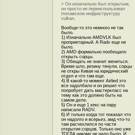
> Он изначально был открытым,
он просто не переиспользовал
mesaвскою инфраструктуру
vulkan,
Вообще-то это немного не так
было.
1) Изначально AMDVLK был
проприетарный. А Radv еще не
было.
2) AMD формально пообещало
открыть сорцы.
3) Обещать не значит жениться.
Время шло, резину тянули, сорцы
не откры Кивая на юридический
отдел и что там еще.
4) В какой-то момент Airlied это
все задолбало и он решил что
попробует дать мастеркласс на
тему как это должно быть на
самом деле.
5) Он и еще 1 кекс на пару
написали RADV.
6) И только когда тот показал что
он надолго и всерьез, амд что-то
там расчехлился по части
открытия сорцов. Только оно уже
ТОГДА никому не надо было. И