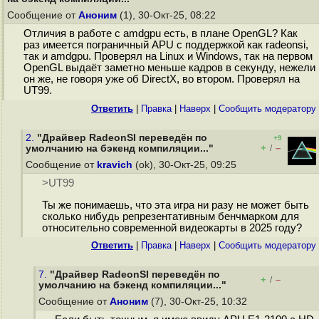
Сообщение от
Аноним
(1), 30-Окт-25, 08:22
Отличия в работе с amdgpu есть, в плане OpenGL? Как
раз имеется пограничный APU с поддержкой как radeonsi,
так и amdgpu. Проверял на Linux и Windows, так на первом
OpenGL выдаёт заметно меньше кадров в секунду, нежели
он же, не говоря уже об DirectX, во втором. Проверял на
UT99.
Ответить
|
Правка
|
Наверх
|
Cообщить модератору
2.
"Драйвер RadeonSI переведён по
+9
+
–
умолчанию на бэкенд компиляции..."
/
Сообщение от
kravich
(ok), 30-Окт-25, 09:25
>UT99
Ты же понимаешь, что эта игра ни разу не может быть
сколько нибудь репрезентативным бенчмарком для
относительно современной видеокарты в 2025 году?
Ответить
|
Правка
|
Наверх
|
Cообщить модератору
7.
"Драйвер RadeonSI переведён по
+
–
/
умолчанию на бэкенд компиляции..."
Сообщение от
Аноним
(7), 30-Окт-25, 10:32