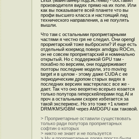
Linux (майнтайнер подсистемы) - обставил
производителя видях прямо на их поле. Или
как вы показываете всей планете что вы
профи высшего класса и настоящий лид
технического направления, а не погулять
вышли.
Что там с остальными проприетарными
частями я честно гря не следил. Они opengl
прориетарский тоже выбросили? И еще есть
отдельный юзермод поверх amdgpu ROCm,
он не совсем проприетарский и номинально
открытый. Но с поддержкой GPU там -
похабно по версиям, они поддерживают
полторы последние модели, это moving
target и в целом - этому даже CUDA с ее
периодическим дропом старых видях в
последних версиях мастеркласс все же -
дает. Так что оно веорятно всерьез юзается
только полутора гиперскейлерами под AI и
проч а остальными скорее избегается за
такой экспериенс. Но это тоже +1 клиент
DRM/KMS/GBM через AMDGPU как таковой.
> Проприетарные оставили существовать
только ради полутора проприетарных
софтин о которых
> никто не знает и не пользуется
> Ну и проприетарные дрова просто были