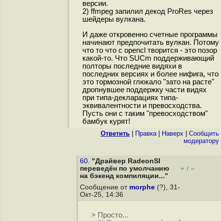
версии.
2) ffmpeg запилил декод ProRes через
шейдеры вулкана.
И даже откровенно счетные программы
начинают предпочитать вулкан. Потому
что то что с opencl творится - это позор
какой-то. Что SUCm поддерживающий
полторы последние видяхи в
последних версиях и более нифига, что
это тормозной глюкало "зато на расте"
дропнувшее поддержку части видях
при типа-декларациях типа-
эквивалентности и превосходства.
Пусть они с таким "превосходством"
бамбук курят!
Ответить
|
Правка
|
Наверх
|
Cообщить
модератору
60.
"Драйвер RadeonSI
переведён по умолчанию
+
–
/
на бэкенд компиляции..."
Сообщение от
morphe
(?), 31-
Окт-25, 14:36
> Просто...