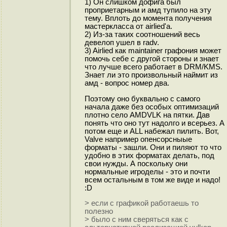
1) Он слишком дофига был
проприетарным и амд тупило на эту
тему. Вплоть до момента получения
мастеркласса от airlied'а.
2) Из-за таких соотношений весь
девелоп ушел в radv.
3) Airlied как maintainer графония может
помочь себе с другой стороны и знает
что лучше всего работает в DRM/KMS.
Знает ли это произвольный наймит из
амд - вопрос номер два.
Поэтому оно буквально с самого
начала даже без особых оптимизаций
плотно село AMDVLK на пятки. Дав
понять что оно тут надолго и всерьез. А
потом еще и ALL набежал пилить. Вот,
Valve например опенсорсныые
форматы - зашли. Они и пиляют то что
удобно в этих форматах делать, под
свои нужды. А поскольку они
нормальные игроделы - это и почти
всем остальным в том же виде и надо!
:D
> если с графикой работаешь то
полезно
> было с ним сверяться как с