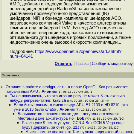
AMD, добавил в кодовую базу Mesa изменение,
переводящее драйвер RadeonSI на использование по
умолчанию промежуточного представления (IR)
шейдеров NIR и бэкенда компиляции шейдеров ACO,
развиваемого компанией Valve в качестве альтернативы
компилятору шейдеров LLVM. Бэкенд ACO нацелен на
обеспечение генерации кода, насколько это возможно
оптимального для шейдеров игровых приложений, а также
на достижение очень высокой скорости компиляции...
Подробнее:
https://www.opennet.ru/opennews/art.shtml?
num=64141
Ответить
|
Правка
|
Cообщить модератору
Оглавление
Отличия в работе с amdgpu есть, в плане OpenGL Как раз имеется
пограничный APU
,
Аноним
(1), 08:22 , 30-Окт-25, (1)
Ты же понимаешь, что эта игра ни разу не может быть сколько
нибудь репрезентатив
,
kravich
(ok), 09:25 , 30-Окт-25, (2)
+9
Если быть точным, я имею ввиду APU E1-2100 с HD 8210, это
уже в 2013 было слабо
,
Аноним
(7), 10:32 , 30-Окт-25, (7)
Большинство плюшек только для - актуального железа
Местами даже архитектура Pol
,
Bob
(??), 11:35 , 30-Окт-25, (10)
Polaris уже 9 лет стукнуло, GCN 4 Вот GCN 5 Vega еще
будут держать, за счет igp
,
123
(??), 14:52 , 30-Окт-25, (20)
А чего вам не хватает то Там вулкан - одинаковый на всю