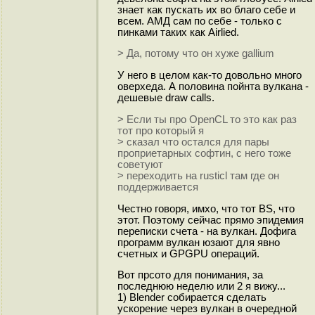
знает как пускать их во благо себе и
всем. АМД сам по себе - только с
пинками таких как Airlied.
> Да, потому что он хуже gallium
У него в целом как-то довольно много
оверхеда. А половина пойнта вулкана -
дешевые draw calls.
> Если ты про OpenCL то это как раз
тот про который я
> сказал что остался для пары
проприетарных софтин, с него тоже
советуют
> переходить на rusticl там где он
поддерживается
Честно говоря, имхо, что тот BS, что
этот. Поэтому сейчас прямо эпидемия
переписки счета - на вулкан. Дофига
программ вулкан юзают для явно
счетных и GPGPU операций.
Вот прсото для понимания, за
последнюю неделю или 2 я вижу...
1) Blender собирается сделать
ускорение через вулкан в очередной