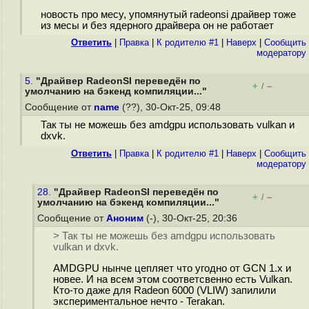
новость про месу, упомянутый radeonsi драйвер тоже
из месы и без ядерного драйвера он не работает
Ответить
|
Правка
|
К родителю #1
|
Наверх
|
Cообщить
модератору
5.
"Драйвер RadeonSI переведён по
+
–
/
умолчанию на бэкенд компиляции..."
Сообщение от
name
(??), 30-Окт-25, 09:48
Так ты не можешь без amdgpu использовать vulkan и
dxvk.
Ответить
|
Правка
|
К родителю #1
|
Наверх
|
Cообщить
модератору
28.
"Драйвер RadeonSI переведён по
+
–
/
умолчанию на бэкенд компиляции..."
Сообщение от
Аноним
(-), 30-Окт-25, 20:36
> Так ты не можешь без amdgpu использовать
vulkan и dxvk.
AMDGPU нынче цепляет что угодно от GCN 1.x и
новее. И на всем этом соответсвенно есть Vulkan.
Кто-то даже для Radeon 6000 (VLIW) запилили
экспериментальное нечто - Terakan.