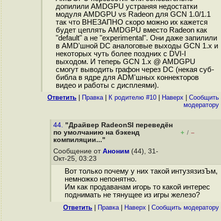
допилили AMDGPU устраняя недостатки
модуля AMDGPU vs Radeon для GCN 1.0/1.1
так что ВНЕЗАПНО скоро можно их кажется
будет цеплять AMDGPU вместо Radeon как
"default" а не "experimental". Они даже запилили
в AMD'шной DC аналоговые выходы GCN 1.x и
некоторых чуть более поздних с DVI-I
выходом. И теперь GCN 1.x @ AMDGPU
смогут выводить графон через DC (некая суб-
библа в ядре для ADM'шных коннекторов
видео и работы с дисплеями).
Ответить
|
Правка
|
К родителю #10
|
Наверх
|
Cообщить
модератору
44.
"Драйвер RadeonSI переведён
по умолчанию на бэкенд
+
–
/
компиляции..."
Сообщение от
Аноним
(44), 31-
Окт-25, 03:23
Вот только почему у них такой интузязизЪм,
немножко непонятно.
Им как продаванам игорь то какой интерес
поднимать не тянущее из игры железо?
Ответить
|
Правка
|
Наверх
|
Cообщить модератору