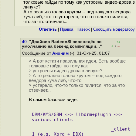
толковые гайды по тому как устроены видео-дрова в
линукс?
А то реально голова кругом -- под каждого вендора
куча либ, что-то устарело, что-то только пилится,
что за что отвечает...
Ответить
|
Правка
|
Наверх
|
Cообщить модератору
40.
"Драйвер RadeonSI переведён по
+1
+
–
умолчанию на бэкенд компиляции..."
/
Сообщение от
Аноним
(-), 31-Окт-25, 01:07
> А вот кстати правильная идея. Есть вообще
толковые гайды по тому как
> устроены видео-дрова в линукс?
> А то реально голова кругом -- под каждого
вендора куча либ, что-то
> устарело, что-то только пилится, что за что
отвечает...
В самом базовом виде:
DRM/KMS/GBM <-> libdrm+plugin <-> 
various clients
                             _client 
1 (e.g. Xorg + DDX)