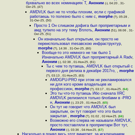
буквально во всех номинациях Т
,
Аноним
(-), 04:20 , 31-
Окт-25, (47)
AMDVLK был не то чтобы плохим, если с графикой
работаешь то полезно было с ним с
,
morphe
(?), 05:28 ,
31-Окт-25, (50)
Просто 1 Он слишком дофига был проприетарным и
амд тупило на эту тему Вплоть
,
Аноним
(51), 06:06 , 31-
Окт-25, (51)
Он изначально был открытым, он просто не
переиспользовал mesaвскою инфраструктур
,
morphe
(?), 14:36 , 31-Окт-25, (60)
Вообще-то это немного не так было 1
Изначально AMDVLK был проприетарный А Radv
,
Аноним
(-), 02:38 , 01-Ноя-25, (61)
Ты с чем то путаешь, AMDVLK был открытый с
первого дня релиза в декабре 2017го,
,
morphe
(?), 03:13 , 01-Ноя-25, (63)
AMDGPU-PRO при этом не рекламировался
ни для кого кроме владельцев их
профессион
,
morphe
(?), 03:17 , 01-Ноя-25, (
64
)
Это ты что-то путаешь Ибо сначала IIRC
AMDVLK релизился только блобами в -PRO
н
,
Аноним
(-), 23:25 , 01-Ноя-25, (
65
)
Он тут не говорит что AMDVLK был
закрытым, он тут говорит что это была
закрытая
,
morphe
(?), 01:02 , 02-Ноя-25, (
66
)
Возможно его сперва не называли AMDVLK,
просто поставляли в проприетари Вот тут
,
Аноним
(-), 03:36 , 04-Ноя-25, (
67
)
Насколько я понял весь этот винегрет, за исключением