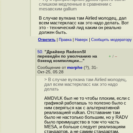
слишком медленные в сравнении с
mesaвским gallium
В случае вулкана там Airlied молодец, дал
всем мастеркласс как это надо делать. Вот
это - технический лид каким он реально
должен быть.
Ответить
|
Правка
|
Наверх
|
Cообщить модератору
50.
"Драйвер RadeonSI
переведён по умолчанию на
+
–
/
бэкенд компиляции..."
Сообщение от
morphe
(?), 31-
Окт-25, 05:28
> В случае вулкана там Airlied молодец,
дал всем мастеркласс как это надо
делать
AMDVLK был не то чтобы плохим, если с
графикой работаешь то полезно было с
ним сверяться как с альтернативной
реализацией vulkan. Отставание там
было не настолько большим, но у RADV
было преимущество в том что часть
MESA, и больше следует реализациям
стандартов, а не самим стандартам.