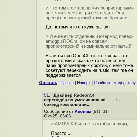
> Что там с остальными проприетарными
частями я честно гря не следил. Они
opengl прориетарский тоже выбросили
Да, потому что он хуже gallium
> И еще есть отдельный юзермод поверх
amdgpu ROCm, он не совсем
проприетарский и номинально открытый
Если ты про OpenCL то это как раз тот
про который я сказал что остался для
пары проприетарных софтин, с него тоже
советуют переходить на rusticl там где он
поддерживается
Ответить
|
Правка
|
Наверх
|
Cообщить модератору
51.
"Драйвер RadeonSI
переведён по умолчанию на
+
–
/
бэкенд компиляции..."
Сообщение от
Аноним
(51), 31-
Окт-25, 06:06
> AMDVLK был не то чтобы плохим,
Просто...