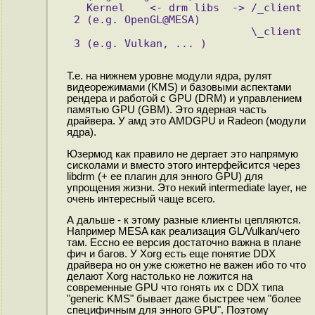
  Kernel    <- drm libs  -> /_client 
2 (e.g. OpenGL@MESA)
                            \_client 
3 (e.g. Vulkan, ... )
Т.е. на нижнем уровне модули ядра, рулят
видеорежимами (KMS) и базовыми аспектами
рендера и работой с GPU (DRM) и управлением
памятью GPU (GBM). Это ядерная часть
драйвера. У амд это AMDGPU и Radeon (модули
ядра).
Юзермод как правило не дергает это напрямую
сисколами и вместо этого интерфейсится через
libdrm (+ ее плагин для энного GPU) для
упрощения жизни. Это некий intermediate layer, не
очень интересный чаще всего.
А дальше - к этому разные клиенты цепляются.
Например MESA как реализация GL/Vulkan/чего
там. Ессно ее версия достаточно важна в плане
фич и багов. У Xorg есть еще понятие DDX
драйвера но он уже сюжетно не важен ибо то что
делают Xorg настолько не ложится на
современные GPU что гонять их с DDX типа
"generic KMS" бывает даже быстрее чем "более
специфичным для энного GPU". Поэтому