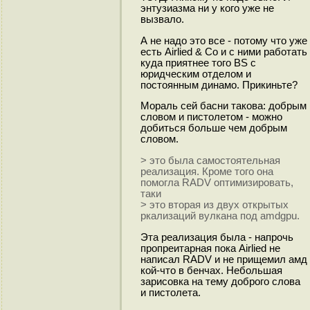
энтузиазма ни у кого уже не
вызвало.
А не надо это все - потому что уже
есть Airlied & Co и с ними работать
куда приятнее того BS с
юридческим отделом и
постоянным динамо. Прикиньте?
Мораль сей басни такова: добрым
словом и пистолетом - можно
добиться больше чем добрым
словом.
> это была самостоятельная
реализация. Кроме того она
помогла RADV оптимизировать,
таки
> это вторая из двух открытых
ркализаций вулкана под amdgpu.
Эта реализация была - напрочь
пропреитарная пока Airlied не
написал RADV и не прищемил амд
кой-что в бенчах. Небольшая
зарисовка на тему доброго слова
и пистолета.