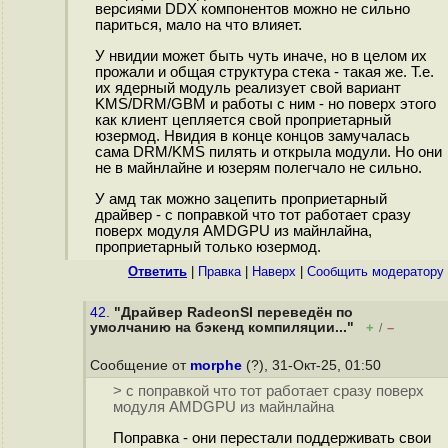
версиями DDX компонентов можно не сильно
париться, мало на что влияет.
У нвидии может быть чуть иначе, но в целом их
прожали и общая структура стека - такая же. Т.е.
их ядерный модуль реализует свой вариант
KMS/DRM/GBM и работы с ним - но поверх этого
как клиент цепляется свой проприетарный
юзермод. Нвидия в конце концов замучалась
сама DRM/KMS пилять и открыла модули. Но они
не в майнлайне и юзерям полегчало не сильно.
У амд так можно зацепить проприетарный
драйвер - с поправкой что тот работает сразу
поверх модуля AMDGPU из майнлайна,
проприетарный только юзермод.
Ответить
|
Правка
|
Наверх
|
Cообщить модератору
42.
"Драйвер RadeonSI переведён по
умолчанию на бэкенд компиляции..."
+
–
/
Сообщение от
morphe
(?), 31-Окт-25, 01:50
> с поправкой что тот работает сразу поверх
модуля AMDGPU из майнлайна
Поправка - они перестали поддерживать свои