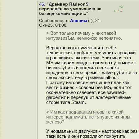
46.
"Драйвер RadeonSI
+2
переведён по умолчанию на
+
–
/
бэкенд компиляции..."
Сообщение от
Аноним
(-), 31-
Окт-25, 04:08
> Вот только почему у них такой
интузязизЪм, немножко непонятно.
Вероятно хотят уменьшить себе
технических проблем, улчушить продажи
и расширить экосистему. Учитывая что
MS им своим виндостором по сути может
бизнес убить и подмял несколько
игроделов в свое время - Valve рубится за
свою экосистему в режиме all-out.
Поэтому им совсем не лишне план как
вести бизнес - совсем без MS, если тот
окончательно озвереет, все заwalled-
garden'ит и передушит альтернативные
сторы типа Steam.
> Им как продаванам игорь то какой
интерес поднимать не тянущее из игры
железо?
У нормальных двигунов - настроек как раз
таки есть и они позволяют покрутить