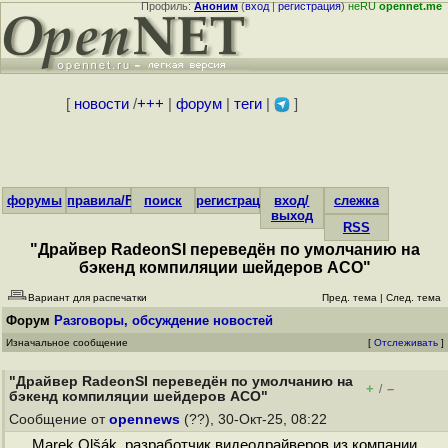
Профиль:
Аноним
(
вход
|
регистрация
)
неRU
opennet.me
[
новости
/
+++
|
форум
|
теги
|
]
форумы
правила/FAQ
поиск
регистрация
вход/
слежка
выход
RSS
"Драйвер RadeonSI переведён по умолчанию на
бэкенд компиляции шейдеров ACO"
Вариант для распечатки
Пред. тема
|
След. тема
Форум
Разговоры, обсуждение новостей
Изначальное сообщение
[
Отслеживать
]
"Драйвер RadeonSI переведён по умолчанию на
+
–
/
бэкенд компиляции шейдеров ACO"
Сообщение от
opennews
(??), 30-Окт-25, 08:22
Marek Olšák, разработчик видеодрайверов из компании