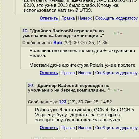
Если быть точным, я имею ввиду APU E1-2100 с HD
8210, это уже в 2013 было слабо. К тому же,
использовался нативный UT99.
Ответить
|
Правка
|
Наверх
|
Cообщить модератору
10.
"Драйвер RadeonSI переведён по
+
–
/
умолчанию на бэкенд компиляции..."
Сообщение от
Bob
(??), 30-Окт-25, 11:35
Большинство плюшек только для +- актуального
железа.
Местами даже архитектура Polaris уже в пролёте.
Ответить
|
Правка
|
Наверх
|
Cообщить модератору
20.
"Драйвер RadeonSI переведён по
умолчанию на бэкенд компиляции..."
+
–
/
Сообщение от
123
(??), 30-Окт-25, 14:52
Polaris уже 9 лет стукнуло, GCN 4. Вот GCN 5
Vega еще будут держать, за счет igpu в
зоопарке ноутбучного железа apu ryzen.
Ответить
|
Правка
|
Наверх
|
Cообщить модератору