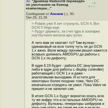
32.
"Драйвер RadeonSI переведён
+5
по умолчанию на бэкенд
+
–
/
компиляции..."
Сообщение от
Аноним
(-), 30-
Окт-25, 21:26
> Polaris уже 9 лет стукнуло, GCN 4. Вот
GCN 5 Vega еще
> будут держать, за счет igpu в зоопарке
ноутбучного железа apu ryzen.
А чего вам не хватает то? Там вулкан -
одинаковый на всю толпу чуть не до GCN
1.x ажно. Валв между прочим решил кажется
всерьех допинать AMDGPU до работы с
GCN 1.x по дефолту.
В ядре 6.19 будет - работа DC (внутренняя
либа в ядре для работы с display controller)
работающий с GCN 1.x и даже -
аналоговыми выходами. И кстати для
некоторых более поздних тоже. Чего DC
изначально отродясь не умел. Пока Valve не
пришел и не запилил сие.
В итоге GCN 1.x будут вероятно юзать всю
ту же инфру что и остальные AMDGPU по
дефолту. Вулканы, генераторы шейдеров и
проч там опять же такие же как и на всех