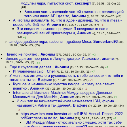
модулей ядра, пытаются сист
,
кексперт
(?), 02:58 , 31-Окт-25,
(43)
Большая часть usermode частей клиентов с реализацией
того или иного API для то
,
Аноним
(-), 04:27 , 31-Окт-25, (48)
А что там добавлять То, что в ядре - драйвер, то, что в mesa -
юзерспейс библио
,
Аноним
(57), 11:37 , 31-Окт-25, (57)
–1
Эти сведения немного протухли Я поздравляю вас с
разморозкой вашей криокамеры н
,
Аноним
(-), 02:46 , 01-Ноя-25,
(62)
+1
amdgpu драйвер ядра, radeonsi - драйвер Mesa
,
Sunderland93
(ok),
18:18 , 30-Окт-25, (25)
Ничего не понятно
,
Аноним
(57), 09:36 , 30-Окт-25, (4)
+3
Вольво двигает прогресс в Линукс-дистрах Уважаемо
,
aname
(?),
10:01 , 30-Окт-25, (6)
+10
Ещё и грузовики делает
,
Аноним
(8), 10:33 , 30-Окт-25, (8)
+3
И плавленый сыр
,
Chel
(?), 11:42 , 30-Окт-25, (11)
+7
У меня, как энтомолога-русоведа есть к тебе вопросик что тебя и
таких как ты за
,
В афиге
(?), 18:42 , 30-Окт-25, (26)
–1
Купи себе немножечко чувства юмора, и сразу все станет
понятно
,
Аноним
(31), 21:26 , 30-Окт-25, (31)
–1
International Business MachinesMeждународные Деловые
МашиныМеж Дел МашНе
,
Аноним
(33), 21:57 , 30-Окт-25, (33)
+1
И они так не называютсяФирма называется IBM, фирма
называется Valve и так далееА
,
В афиге
(?), 22:19 , 30-Окт-25, (34)
–2
https www ibm com investor att pdf IBM_Annual_Report_2022
pdfКекспертиза во вс
,
Аноним
(33), 00:19 , 31-Окт-25, (37)
+1
IBM МежДелМаш - относительно смешно, хотя так себе
это более-менее перевод на
,
vvm13
(ok), 10:46 , 31-Окт-25, (53)