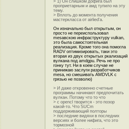
> 1) Он слишком дофига был
проприетарным и амд тупило на эту
тему.
> Вплоть до момента получения
мастеркласса от airlied'а.
Он изначально был открытым, он
просто не переиспользовал
mesaвскою инфраструктуру vulkan,
это была самостоятельная
реализация. Кроме того она помогла
RADV оптимизировать, таки это
вторая из двух открытых ркализаций
вулкана под amdgpu. Речь не про
гонку тут. Ни в коем случае не
принижаю заслуги разработчиков
mesa, но смешивать AMDVLK с
грязью не позволю)
> И даже откровенно счетные
программы начинают предпочитать
вулкан. Потому что то что
> с opencl творится - это позор
какой-то. Что SUCm
поддерживающий полторы
> последние видяхи в последних
версиях и более нифига, что это
тормозной