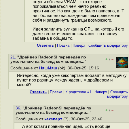
штук и объемы VRAM - это скорее
поприкалываться чем нечто реально
практичное. Но как где-то было написано, в IT
нет большего наслаждения чем превозмочь
себя и раздвинуть границы возможного.
Идея запилить вулкан на GPU на который его
даже теоретически не сватали - по своему
забавна в общем то.
Ответить
|
Правка
|
Наверх
|
Cообщить модератору
21.
"Драйвер RadeonSI переведён по
+
–
/
умолчанию на бэкенд компиляции..."
Сообщение от
НяшМяш
(ok), 30-Окт-25, 15:16
Интересно, когда уже кекспертам добавят в методичку
пункт про разницу между ядерным драйвером и
месой?
Ответить
|
Правка
|
К родителю #1
|
Наверх
|
Cообщить
модератору
36.
"Драйвер RadeonSI переведён по
+
–
/
умолчанию на бэкенд компиляции..."
Сообщение от
кексперт
(?), 30-Окт-25, 23:46
А вот кстати правильная идея. Есть вообще