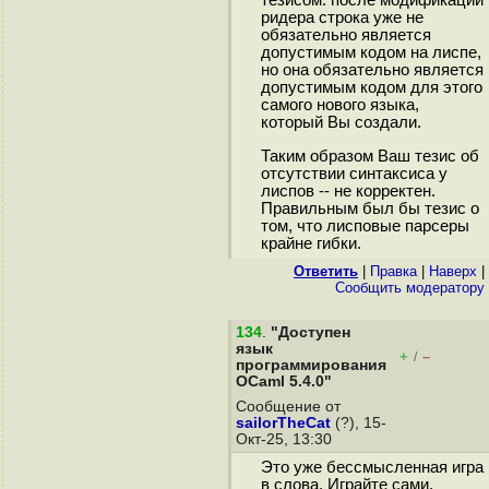
тезисом: после модификации
ридера строка уже не
обязательно является
допустимым кодом на лиспе,
но она обязательно является
допустимым кодом для этого
самого нового языка,
который Вы создали.
Таким образом Ваш тезис об
отсутствии синтаксиса у
лиспов -- не корректен.
Правильным был бы тезис о
том, что лисповые парсеры
крайне гибки.
Ответить
|
Правка
|
Наверх
|
Cообщить модератору
134
.
"Доступен
язык
+
–
/
программирования
OCaml 5.4.0"
Сообщение от
sailorTheCat
(?), 15-
Окт-25, 13:30
Это уже бессмысленная игра
в слова. Играйте сами.