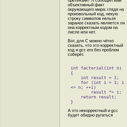
претензии? Я сообщил вам
объективный факт
окружающего мира: глядя на
произвольный код, некую
строку символов нельзя
заранее сказать является ли
она корректным кодом на
лиспе или нет.
Вот, для С можно чётко
сказать, что это корректный
код и gcc его без проблем
соберёт.
int factorial(int n) 
{
    int result = 1;
    for (int i = 1; i 
<= n; ++i)
        result *= i;
    return result;
}
А это некорректный и gcc
будет обидно ругаться