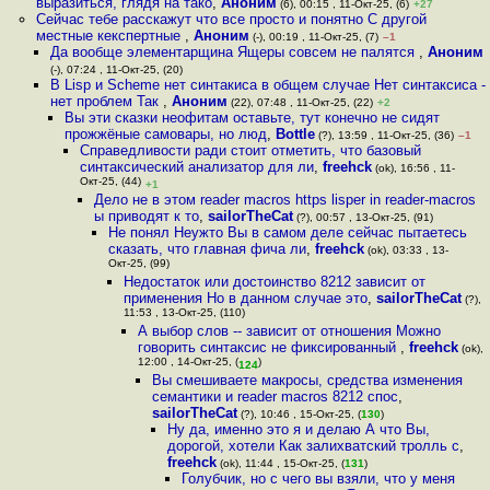
выразиться, глядя на тако
,
Аноним
(6), 00:15 , 11-Окт-25, (6)
+27
Сейчас тебе расскажут что все просто и понятно С другой
местные кекспертные
,
Аноним
(-), 00:19 , 11-Окт-25, (7)
–1
Да вообще элементарщина Ящеры совсем не палятся
,
Аноним
(-), 07:24 , 11-Окт-25, (20)
В Lisp и Sсheme нет синтакиса в общем случае Нет синтаксиса -
нет проблем Так
,
Аноним
(22), 07:48 , 11-Окт-25, (22)
+2
Вы эти сказки неофитам оставьте, тут конечно не сидят
прожжёные самовары, но люд
,
Bottle
(?), 13:59 , 11-Окт-25, (36)
–1
Справедливости ради стоит отметить, что базовый
синтаксический анализатор для ли
,
freehck
(ok), 16:56 , 11-
Окт-25, (44)
+1
Дело не в этом reader macros https lisper in reader-macros
ы приводят к то
,
sailorTheCat
(?), 00:57 , 13-Окт-25, (91)
Не понял Неужто Вы в самом деле сейчас пытаетесь
сказать, что главная фича ли
,
freehck
(ok), 03:33 , 13-
Окт-25, (99)
Недостаток или достоинство 8212 зависит от
применения Но в данном случае это
,
sailorTheCat
(?),
11:53 , 13-Окт-25, (110)
А выбор слов -- зависит от отношения Можно
говорить синтаксис не фиксированный
,
freehck
(ok),
12:00 , 14-Окт-25, (
)
124
Вы смешиваете макросы, средства изменения
семантики и reader macros 8212 спос
,
sailorTheCat
(?), 10:46 , 15-Окт-25, (
130
)
Ну да, именно это я и делаю А что Вы,
дорогой, хотели Как залихватский тролль с
,
freehck
(ok), 11:44 , 15-Окт-25, (
131
)
Голубчик, но с чего вы взяли, что у меня