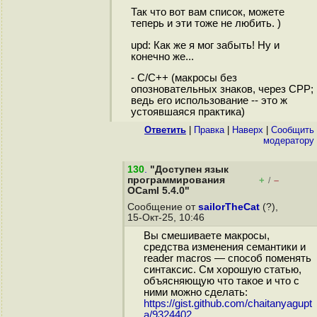
Так что вот вам список, можете
теперь и эти тоже не любить. )
upd: Как же я мог забыть! Ну и
конечно же...
- C/C++ (макросы без
опозновательных знаков, через CPP;
ведь его использование -- это ж
устоявшаяся практика)
Ответить
|
Правка
|
Наверх
|
Cообщить
модератору
130
.
"Доступен язык
программирования
+
–
/
OCaml 5.4.0"
Сообщение от
sailorTheCat
(?),
15-Окт-25, 10:46
Вы смешиваете макросы,
средства изменения семантики и
reader macros — способ поменять
синтаксис. См хорошую статью,
объясняющую что такое и что с
ними можно сделать:
https://gist.github.com/chaitanyagupt
a/9324402