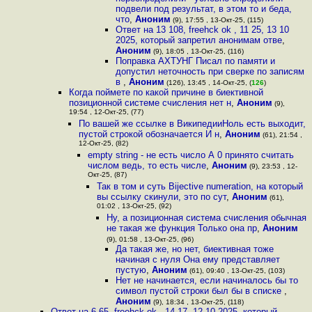
подвели под результат, в этом то и беда,
что
,
Аноним
(9), 17:55 , 13-Окт-25, (115)
Ответ на 13 108, freehck ok , 11 25, 13 10
2025, который запретил анонимам отве
,
Аноним
(9), 18:05 , 13-Окт-25, (116)
Поправка АХТУНГ Писал по памяти и
допустил неточность при сверке по записям
в
,
Аноним
(126), 13:45 , 14-Окт-25, (
126
)
Когда поймете по какой причине в биективной
позиционной системе счисления нет н
,
Аноним
(9),
19:54 , 12-Окт-25, (77)
По вашей же ссылке в ВикипедииНоль есть выходит,
пустой строкой обозначается И н
,
Аноним
(61), 21:54 ,
12-Окт-25, (82)
empty string - не есть число А 0 принято считать
числом ведь, то есть числе
,
Аноним
(9), 23:53 , 12-
Окт-25, (87)
Так в том и суть Bijective numeration, на который
вы ссылку скинули, это по сут
,
Аноним
(61),
01:02 , 13-Окт-25, (92)
Ну, а позиционная система счисления обычная
не такая же функция Только она пр
,
Аноним
(9), 01:58 , 13-Окт-25, (96)
Да такая же, но нет, биективная тоже
начиная с нуля Она ему представляет
пустую
,
Аноним
(61), 09:40 , 13-Окт-25, (103)
Нет не начинается, если начиналось бы то
символ пустой строки был бы в списке
,
Аноним
(9), 18:34 , 13-Окт-25, (118)
Ответ на 6 65, freehck ok , 14 17, 12 10 2025, который