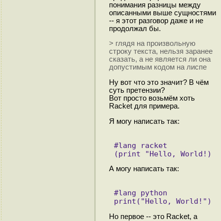
понимания разницы между
описанными выше сущностями
-- я этот разговор даже и не
продолжал бы.
> глядя на произвольную
строку текста, нельзя заранее
сказать, а не является ли она
допустимым кодом на лиспе
Ну вот что это значит? В чём
суть претензии?
Вот просто возьмём хоть
Racket для примера.
Я могу написать так:
#lang racket
(print "Hello, World!)
А могу написать так:
#lang python
print("Hello, World!")
Но первое -- это Racket, а