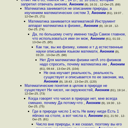
запретил отвечать аноним
,
Аноним
(9), 16:31 , 12-Окт-25, (69)
Математика занимается не описанием природы, а
изучением математических систем З
,
Аноним
(61), 19:07 ,
12-Окт-25, (71)
Математика занимается математикой Инструмент
аппарат математика в физике,
,
Аноним
(9), 19:18 , 12-
Окт-25, (74)
Да, по большому счету именно такДа Самое главное,
что использоваться ими он мож
,
Аноним
(61), 01:33 ,
13-Окт-25, (95)
Как так, вы же физику, химию и т д естественные
науки описываем языком математи
,
Аноним
(9),
03:20 , 13-Окт-25, (98)
Нет Для математики физики нетА это физиков
надо спросить, почему математика им
,
Аноним
(61), 09:44 , 13-Окт-25, (104)
Не она изучает реальность, реальность
существует и описывается по ее законам, ма
,
Аноним
(9), 18:43 , 13-Окт-25, (120)
Математические понятия в целом в природе не
существуют Ни чисел, ни окружностей
,
Аноним
(61), 19:14 ,
12-Окт-25, (73)
Когда говорят что чисел в природе нет, мне всегда
смешно, почему Да потому-что
,
Аноним
(9), 19:30 , 12-
Окт-25, (75)
Где в природе число 1 есть Не вижу нигде Есть 1
яблоко на столе, а вот числа о
,
Аноним
(61), 21:50 , 12-
Окт-25, (81)
Число вне природы, я же сказал, поэтому вы его