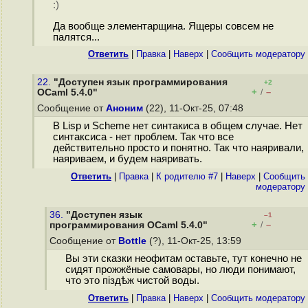
:)
Да вообще элементарщина. Ящеры совсем не
палятся...
Ответить
|
Правка
|
Наверх
|
Cообщить модератору
22.
"Доступен язык программирования
+2
+
–
OCaml 5.4.0"
/
Сообщение от
Аноним
(22), 11-Окт-25, 07:48
В Lisp и Sсheme нет синтакиса в общем случае. Нет
синтаксиса - нет проблем. Так что все
действительно просто и понятно. Так что наяривали,
наяриваем, и будем наяривать.
Ответить
|
Правка
|
К родителю #7
|
Наверх
|
Cообщить
модератору
36.
"Доступен язык
–1
+
–
программирования OCaml 5.4.0"
/
Сообщение от
Bottle
(?), 11-Окт-25, 13:59
Вы эти сказки неофитам оставьте, тут конечно не
сидят прожжёные самовары, но люди понимают,
что это піздѣж чистой воды.
Ответить
|
Правка
|
Наверх
|
Cообщить модератору