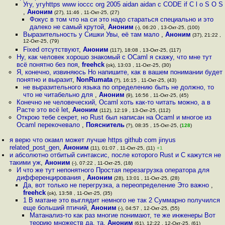
Угу, угуhttps www ioccc org 2005 aidan aidan c CODE if C l o S O S
,
Аноним
(27), 11:46 , 11-Окт-25, (27)
Фокус в том что на си это надо стараться специально и это
далеко не самый крутой
,
Аноним
(-), 06:20 , 13-Окт-25, (100)
Выразительность у Сишки Увы, её там мало
,
Аноним
(37), 21:22 ,
12-Окт-25, (79)
Fixed отсутствуют
,
Аноним
(117), 18:08 , 13-Окт-25, (117)
Ну, как человек хорошо знакомый с OCaml я скажу, что мне тут
всё понятно без поя
,
freehck
(ok), 13:03 , 11-Окт-25, (30)
Я, конечно, извиняюсь Но напишите, как в вашем понимании будет
понятно и выразит
,
NonRumata
(?), 16:15 , 11-Окт-25, (43)
не выразительного языка по определению быть не должно, то
что не читабельно для
,
Аноним
(9), 16:56 , 11-Окт-25, (45)
Конечно не человеческий, Ocaml хоть как-то читать можно, а в
Расте это всё let
,
Аноним
(112), 12:19 , 13-Окт-25, (112)
Открою тебе секрет, но Rust был написан на Ocaml и многое из
Ocaml перекочевало
,
Пояснитель
(?), 08:35 , 15-Окт-25, (
128
)
я верю что окамл может лучше https github com jinyus
related_post_gen
,
Аноним
(11), 01:07 , 11-Окт-25, (11)
+1
и абсолютно отбитый синтаксис, после которого Rust и C кажутся не
такими уж
,
Аноним
(-), 07:22 , 11-Окт-25, (18)
И что же тут непонятного Простая перезагрузка оператора для
дифференцирования
,
Аноним
(28), 13:01 , 11-Окт-25, (28)
Да, вот только не перегрузка, а переопределение Это важно
,
freehck
(ok), 13:58 , 11-Окт-25, (35)
1 В матане это выглядит немного не так 2 Суммарно получился
еще больший птичий
,
Аноним
(-), 04:57 , 12-Окт-25, (55)
Матанализ-то как раз многие понимают, те же инженеры Вот
теорию множеств да, та
,
Аноним
(61), 12:22 , 12-Окт-25, (61)