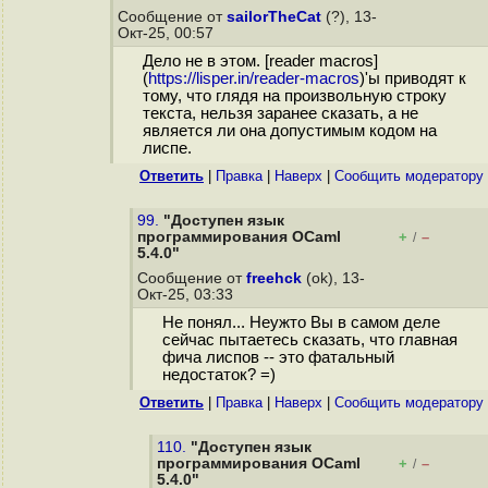
Сообщение от
sailorTheCat
(?), 13-
Окт-25, 00:57
Дело не в этом. [reader macros]
(
https://lisper.in/reader-macros
)'ы приводят к
тому, что глядя на произвольную строку
текста, нельзя заранее сказать, а не
является ли она допустимым кодом на
лиспе.
Ответить
|
Правка
|
Наверх
|
Cообщить модератору
99.
"Доступен язык
программирования OCaml
+
–
/
5.4.0"
Сообщение от
freehck
(ok), 13-
Окт-25, 03:33
Не понял... Неужто Вы в самом деле
сейчас пытаетесь сказать, что главная
фича лиспов -- это фатальный
недостаток? =)
Ответить
|
Правка
|
Наверх
|
Cообщить модератору
110.
"Доступен язык
программирования OCaml
+
–
/
5.4.0"