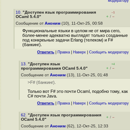
модератору
10.
"Доступен язык программирования
–1
+
–
OCaml 5.4.0"
/
Сообщение от
Аноним
(10), 11-Окт-25, 00:58
Функциональные языки в целом не от мира сего,
более-менее адекватно выглядят только созданные
под конкреьные задачи Erlang (телеком) и F#
(банкинг).
Ответить
|
Правка
|
Наверх
|
Cообщить модератору
13.
"Доступен язык
+4
+
–
программирования OCaml 5.4.0"
/
Сообщение от
Аноним
(13), 11-Окт-25, 01:48
>F# (банкинг).
Только вот F# это почти Ocaml, подобно тому, как
C# почти Java.
Ответить
|
Правка
|
Наверх
|
Cообщить модератору
62.
"Доступен язык программирования
+
–
/
OCaml 5.4.0"
Сообщение от
Аноним
(62), 12-Окт-25, 12:33