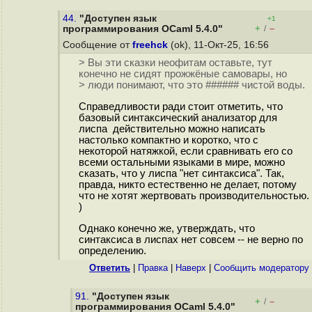
44.
"Доступен язык
+1
+
–
программирования OCaml 5.4.0"
/
Сообщение от
freehck
(ok), 11-Окт-25, 16:56
> Вы эти сказки неофитам оставьте, тут
конечно не сидят прожжёные самовары, но
> люди понимают, что это ###### чистой воды.
Справедливости ради стоит отметить, что
базовый синтаксический анализатор для
лиспа действительно можно написать
настолько компактно и коротко, что с
некоторой натяжкой, если сравнивать его со
всеми остальными языками в мире, можно
сказать, что у лиспа "нет синтаксиса". Так,
правда, никто естественно не делает, потому
что не хотят жертвовать производительностью.
)
Однако конечно же, утверждать, что
синтаксиса в лиспах нет совсем -- не верно по
определению.
Ответить
|
Правка
|
Наверх
|
Cообщить модератору
91.
"Доступен язык
+
–
/
программирования OCaml 5.4.0"