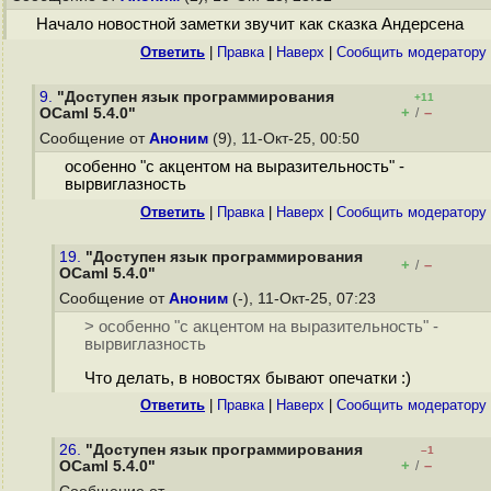
Начало новостной заметки звучит как сказка Андерсена
Ответить
|
Правка
|
Наверх
|
Cообщить модератору
9.
"Доступен язык программирования
+11
+
–
OCaml 5.4.0"
/
Сообщение от
Аноним
(9), 11-Окт-25, 00:50
особенно "с акцентом на выразительность" -
вырвиглазность
Ответить
|
Правка
|
Наверх
|
Cообщить модератору
19.
"Доступен язык программирования
+
–
/
OCaml 5.4.0"
Сообщение от
Аноним
(-), 11-Окт-25, 07:23
> особенно "с акцентом на выразительность" -
вырвиглазность
Что делать, в новостях бывают опечатки :)
Ответить
|
Правка
|
Наверх
|
Cообщить модератору
26.
"Доступен язык программирования
–1
+
–
OCaml 5.4.0"
/