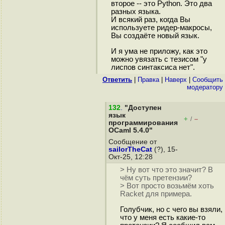
второе -- это Python. Это два
разных языка.
И всякий раз, когда Вы
используете ридер-макросы,
Вы создаёте новый язык.
И я ума не приложу, как это
можно увязать с тезисом "у
лиспов синтаксиса нет".
Ответить
|
Правка
|
Наверх
|
Cообщить
модератору
132
.
"Доступен
язык
+
–
/
программирования
OCaml 5.4.0"
Сообщение от
sailorTheCat
(?), 15-
Окт-25, 12:28
> Ну вот что это значит? В
чём суть претензии?
> Вот просто возьмём хоть
Racket для примера.
Голубчик, но с чего вы взяли,
что у меня есть какие-то