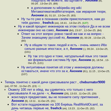
пощупать не можете, вы щупаете
,
Аноним
(9),
00:26 , 13-Окт-25, (89)
в дополнение ru wikipedia org wiki
МетаматематикаМетатеория, как иерархия теори
,
Аноним
(9), 01:10 , 13-Окт-25, (93)
Ну ты-то уже в познании своём преисполнился, нам до
тебя далеко
,
freehck
(ok), 16:41 , 14-Окт-25, (
127
)
Ну и какой процент инженеров на этом глобусе Да и не всем
инженерам оно на само
,
Аноним
(84), 23:07 , 12-Окт-25, (84)
Ответ на этот вопрос ровно такой же как и на вопрос -
Зачем знающему русский яз
,
Аноним
(9), 00:28 , 13-Окт-25,
(90)
Ну в общем то таких людей и есть - очень немнго Ибо
сильно разные ипостаси, а п
,
Аноним
(-), 06:24 , 13-Окт-25,
(101)
Ну так это одно и тоже, натуральный язык это такая
же формальная система Ну пре
,
Аноним
(9), 18:54 , 13-
Окт-25, (121)
Ну интуитивные понятия об этом у инженеров должны
оставаться, иначе что это за и
,
Аноним
(61), 11:15 , 13-Окт-25,
(107)
Теперь понятно с какой дичи срисовывали раст
,
cheburnator9000
(ok), 07:50 , 11-Окт-25, (23)
+1
Окамлу 100 лет в обед, вы удивитесь что только с него
срисовывали А на деле - ч
,
Аноним
(28), 13:03 , 11-Окт-25, (29)
жонглируя предметами, вы не познаете силу притяжения
,
Аноним
(9), 13:11 , 11-Окт-25, (31)
Вот кстати поддерживаю на 100 Берёшь RealWorldOcaml, за
день читаешь первые не
,
freehck
(ok), 13:23 , 11-Окт-25, (32)