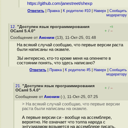
https://github.com/janestreet/shexp
Ответить
|
Правка
|
К родителю #10
|
Наверх
|
Cообщить
модератору
12.
"Доступен язык программирования
+5
+
–
OCaml 5.4.0"
/
Сообщение от
Аноним
(13), 11-Окт-25, 01:48
На всякий случай сообщаю, что первые версии раста
были написаны на окамле.
ЗЫ интересно, кто-то кроме меня на опеннете в
состоянии понять, что здесь написано?
Ответить
|
Правка
|
К родителю #5
|
Наверх
|
Cообщить
модератору
21.
"Доступен язык программирования
+
–
/
OCaml 5.4.0"
Сообщение от
Аноним
(-), 11-Окт-25, 07:25
> На всякий случай сообщаю, что первые версии
раста были написаны на окамле.
А первые версии си - вообще на ассемблере,
вероятно. Не означает что толпа народа с
энтузиазмом возьмется на ассемблере писать.