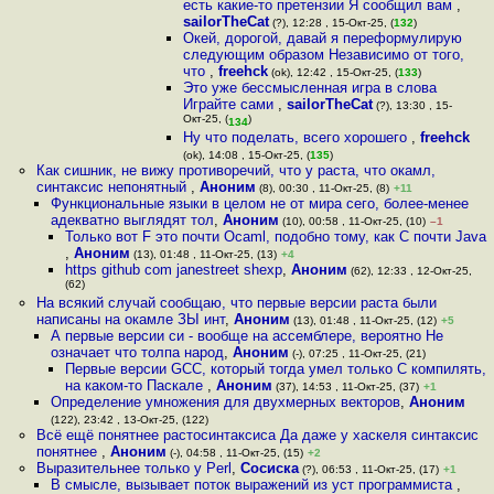
есть какие-то претензии Я сообщил вам
,
sailorTheCat
(?), 12:28 , 15-Окт-25, (
132
)
Окей, дорогой, давай я переформулирую
следующим образом Независимо от того,
что
,
freehck
(ok), 12:42 , 15-Окт-25, (
133
)
Это уже бессмысленная игра в слова
Играйте сами
,
sailorTheCat
(?), 13:30 , 15-
Окт-25, (
)
134
Ну что поделать, всего хорошего
,
freehck
(ok), 14:08 , 15-Окт-25, (
135
)
Как сишник, не вижу противоречий, что у раста, что окамл,
синтаксис непонятный
,
Аноним
(8), 00:30 , 11-Окт-25, (8)
+11
Функциональные языки в целом не от мира сего, более-менее
адекватно выглядят тол
,
Аноним
(10), 00:58 , 11-Окт-25, (10)
–1
Только вот F это почти Ocaml, подобно тому, как C почти Java
,
Аноним
(13), 01:48 , 11-Окт-25, (13)
+4
https github com janestreet shexp
,
Аноним
(62), 12:33 , 12-Окт-25,
(62)
На всякий случай сообщаю, что первые версии раста были
написаны на окамле ЗЫ инт
,
Аноним
(13), 01:48 , 11-Окт-25, (12)
+5
А первые версии си - вообще на ассемблере, вероятно Не
означает что толпа народ
,
Аноним
(-), 07:25 , 11-Окт-25, (21)
Первые версии GCC, который тогда умел только C компилять,
на каком-то Паскале
,
Аноним
(37), 14:53 , 11-Окт-25, (37)
+1
Определение умножения для двухмерных векторов
,
Аноним
(122), 23:42 , 13-Окт-25, (122)
Всё ещё понятнее растосинтаксиса Да даже у хаскеля синтаксис
понятнее
,
Аноним
(-), 04:58 , 11-Окт-25, (15)
+2
Выразительнее только у Perl
,
Сосиска
(?), 06:53 , 11-Окт-25, (17)
+1
В смысле, вызывает поток выражений из уст программиста
,