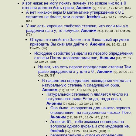
я вот никак не могу понять почему это всякое число в 0
степени должно быть приня
,
Аноним
(9), 13:28 , 12-Окт-25, (64)
А нет никакой веры В математике утверждение c 0 1
является не более, чем опреде
,
freehck
(ok), 14:17 , 12-Окт-25,
(65)
У нас есть хорошее свойство степени, что если мы a x
разделим на a y, то получае
,
Аноним
(61), 19:10 , 12-Окт-25,
(72)
Откуда это свойство Зачем этот банальный аргумент
приводить Вы сначала дайте о
,
Аноним
(9), 19:42 , 12-
Окт-25, (76)
Исходное свойство увидели из первого определения
степени Потом доопределили опе
,
Аноним
(61), 21:39 ,
12-Окт-25, (80)
Ну вот, что есть первое определение степени Там
разве определили x y для x 0
,
Аноним
(9), 00:00 , 13-
Окт-25, (88)
В начале мы определяем возведение числа a в
натуральную степень n следующим обра
,
Аноним
(61), 01:22 , 13-Окт-25, (94)
Натуральной степенью n является число из
натурального ряда Если да, тогда оно в
,
Аноним
(9), 03:10 , 13-Окт-25, (97)
Она была некорректна для нашего первого
определения, на натуральных числах Пото
,
Аноним
(61), 09:27 , 13-Окт-25, (102)
Анончик 61 , тебе знакома поговорка на
вопросы одного дуpaкa и сто мудрецов не
,
freehck
(ok), 11:25 , 13-Окт-25, (108)
+1
переопределили - условно определили