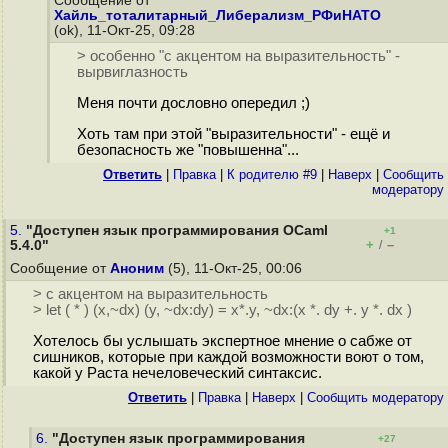
Сообщение от
Хайль_тоталитарный_Либерализм_РФиНАТО
(ok), 11-Окт-25, 09:28
> особенно "с акцентом на выразительность" -
вырвиглазность
Меня почти дословно опередил ;)
Хоть там при этой "выразительности" - ещё и
безопасность же "повышенна"...
Ответить
|
Правка
|
К родителю #9
|
Наверх
|
Cообщить
модератору
5.
"Доступен язык программирования OCaml
+1
+
–
5.4.0"
/
Сообщение от
Аноним
(5), 11-Окт-25, 00:06
> с акцентом на выразительность
> let ( * ) (x,~dx) (y, ~dx:dy) = x*.y, ~dx:(x *. dy +. y *. dx )
Хотелось бы услышать экспертное мнение о сабже от
сишников, которые при каждой возможности воют о том,
какой у Раста нечеловеческий синтаксис.
Ответить
|
Правка
|
Наверх
|
Cообщить модератору
6.
"Доступен язык программирования
+27