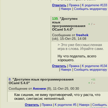
Ответить
|
Правка
|
К родителю #133
|
Наверх
|
Cообщить модератору
135
.
"Доступен
язык
+
–
/
программирования
OCaml 5.4.0"
Сообщение от
freehck
(ok), 15-Окт-25, 14:08
> Это уже бессмысленная
игра в слова. Играйте сами.
Ну что поделать, всего
хорошего.
Ответить
|
Правка
|
К родителю #134
|
Наверх
|
Cообщить модератору
8.
"Доступен язык программирования
+11
+
–
OCaml 5.4.0"
/
Сообщение от
Аноним
(8), 11-Окт-25, 00:30
Как сишник, не вижу противоречий, что у раста, что
окамл, синтаксис непонятный.
Ответить
|
Правка
|
К родителю #5
|
Наверх
|
Cообщить