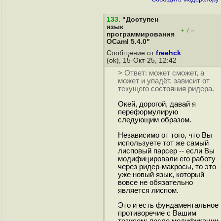
133
.
"Доступен
язык
+
–
/
программирования
OCaml 5.4.0"
Сообщение от
freehck
(ok), 15-Окт-25, 12:42
> Ответ: может сможет, а
может и упадёт, зависит от
текущего состояния ридера.
Окей, дорогой, давай я
переформулирую
следующим образом.
Независимо от того, что Вы
используете тот же самый
лисповый парсер -- если Вы
модифицировали его работу
через ридер-макросы, то это
уже новый язык, который
вовсе не обязательно
является лиспом.
Это и есть фундаментальное
противоречие с Вашим