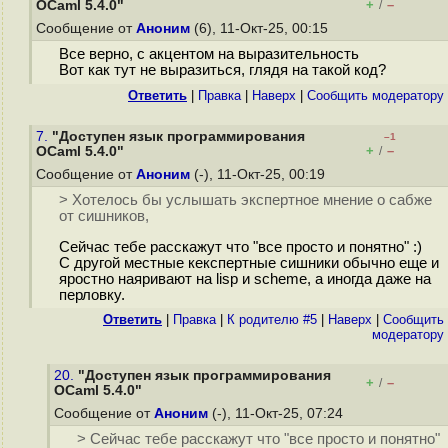
+
–
OCaml 5.4.0"
/
Сообщение от
Аноним
(6), 11-Окт-25, 00:15
Все верно, с акцентом на выразительность
Вот как тут не выразиться, глядя на такой код?
Ответить
|
Правка
|
Наверх
|
Cообщить модератору
7.
"Доступен язык программирования
–1
+
–
OCaml 5.4.0"
/
Сообщение от
Аноним
(-), 11-Окт-25, 00:19
> Хотелось бы услышать экспертное мнение о сабже
от сишников,
Сейчас тебе расскажут что "все просто и понятно" :)
С другой местные кекспертные сишники обычно еще и
яростно наяривают на lisp и scheme, а иногда даже на
перловку.
Ответить
|
Правка
|
К родителю #5
|
Наверх
|
Cообщить
модератору
20.
"Доступен язык программирования
+
–
/
OCaml 5.4.0"
Сообщение от
Аноним
(-), 11-Окт-25, 07:24
> Сейчас тебе расскажут что "все просто и понятно"