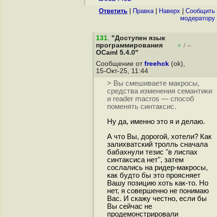
Ответить
|
Правка
|
Наверх
|
Cообщить
модератору
131
.
"Доступен язык
программирования
+
–
/
OCaml 5.4.0"
Сообщение от
freehck
(ok),
15-Окт-25, 11:44
> Вы смешиваете макросы,
средства изменения семантики
и reader macros — способ
поменять синтаксис.
Ну да, именно это я и делаю.
А что Вы, дорогой, хотели? Как
залихватский тролль сначала
бабахнули тезис "в лиспах
синтаксиса нет", затем
сослались на ридер-макросы,
как будто бы это проясняет
Вашу позицию хоть как-то. Но
нет, я совершенно не понимаю
Вас. И скажу честно, если бы
Вы сейчас не
продемонстрировали