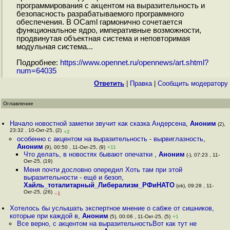
программирования с акцентом на выразительность и
безопасность разрабатываемого программного
обеспечения. В OCaml гармонично сочетается
функциональное ядро, императивные возможности,
продвинутая объектная система и неповторимая
модульная система...
Подробнее:
https://www.opennet.ru/opennews/art.shtml?
num=64035
Ответить
|
Правка
|
Cообщить модератору
Оглавление
Начало новостной заметки звучит как сказка Андерсена
,
Аноним
(2),
23:32 , 10-Окт-25, (2)
+2
особенно с акцентом на выразительность - вырвиглазность
,
Аноним
(9), 00:50 , 11-Окт-25, (9)
+11
Что делать, в новостях бывают опечатки
,
Аноним
(-), 07:23 , 11-
Окт-25, (19)
Меня почти дословно опередил Хоть там при этой
выразительности - ещё и безоп
,
Хайль_тоталитарный_Либерализм_РФиНАТО
(ok), 09:28 , 11-
Окт-25, (26)
–1
Хотелось бы услышать экспертное мнение о сабже от сишников,
которые при каждой в
,
Аноним
(5), 00:06 , 11-Окт-25, (5)
+1
Все верно, с акцентом на выразительностьВот как тут не