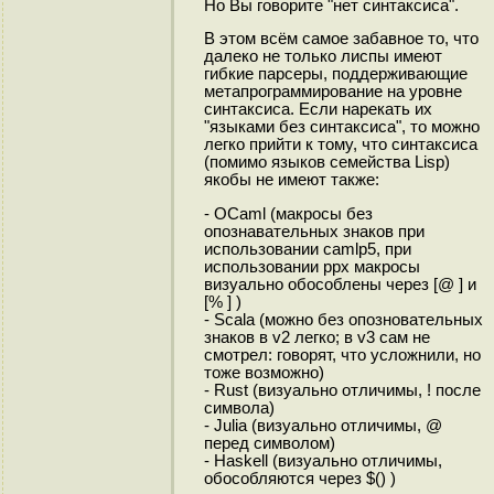
Но Вы говорите "нет синтаксиса".
В этом всём самое забавное то, что
далеко не только лиспы имеют
гибкие парсеры, поддерживающие
метапрограммирование на уровне
синтаксиса. Если нарекать их
"языками без синтаксиса", то можно
легко прийти к тому, что синтаксиса
(помимо языков семейства Lisp)
якобы не имеют также:
- OCaml (макросы без
опознавательных знаков при
использовании сamlp5, при
использовании ppx макросы
визуально обособлены через [@ ] и
[% ] )
- Scala (можно без опозновательных
знаков в v2 легко; в v3 сам не
смотрел: говорят, что усложнили, но
тоже возможно)
- Rust (визуально отличимы, ! после
символа)
- Julia (визуально отличимы, @
перед символом)
- Haskell (визуально отличимы,
обособляются через $() )