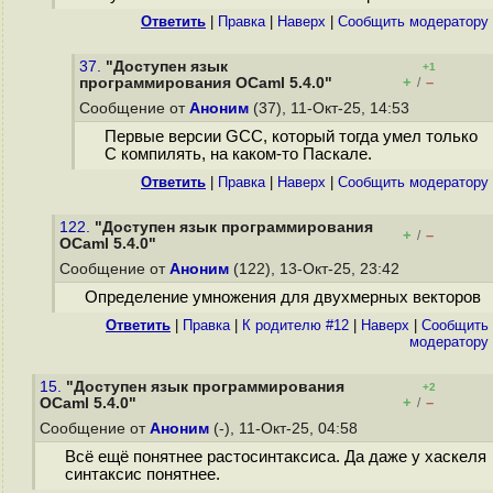
Ответить
|
Правка
|
Наверх
|
Cообщить модератору
37.
"Доступен язык
+1
+
–
программирования OCaml 5.4.0"
/
Сообщение от
Аноним
(37), 11-Окт-25, 14:53
Первые версии GCC, который тогда умел только
C компилять, на каком-то Паскале.
Ответить
|
Правка
|
Наверх
|
Cообщить модератору
122.
"Доступен язык программирования
+
–
/
OCaml 5.4.0"
Сообщение от
Аноним
(122), 13-Окт-25, 23:42
Определение умножения для двухмерных векторов
Ответить
|
Правка
|
К родителю #12
|
Наверх
|
Cообщить
модератору
15.
"Доступен язык программирования
+2
+
–
OCaml 5.4.0"
/
Сообщение от
Аноним
(-), 11-Окт-25, 04:58
Всё ещё понятнее растосинтаксиса. Да даже у хаскеля
синтаксис понятнее.