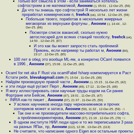
Только вот смысла в этом - если заниматься хотелось
софтостроем а не математикой
,
Аноним
(-), 05:01 , 12-Окт-25, (56)
Да что ты знаешь про софтострой Я несколько лет жизни
проработал коммерческим п
,
freehck
(ok), 10:54 , 12-Окт-25, (58)
Побольше твоего, поработав в нескольких жииррных
мегакорпах из верхушки фортуны
,
Аноним
(-), 14:44 , 12-
Окт-25, (66)
Посмотри список вакансий, сколько нужно
автослесарей для всяких станций техобслу
,
freehck
(ok),
14:50 , 12-Окт-25, (67)
И это как бы может запросто стать проблемой
Прикинь, если например ты работал м
,
Аноним
(84),
23:17 , 12-Окт-25, (85)
100 лет в обед это вообще ML-ям, а конкретно OCaml появился
в 1996
,
Аноним
(37), 15:06 , 11-Окт-25, (40)
Ocaml for net aka F Rust via ocamlFabel fsharp компилируется в Раст
Кстати ребя
,
blevakagmail.com
(?), 15:04 , 11-Окт-25, (39)
Найдём производную правой части
,
Аноним
(-), 15:15 , 11-Окт-25, (42)
и эти люди ещё ругают Перл
,
Аноним
(46), 17:12 , 11-Окт-25, (46)
Я могу иллюстрировать свои научные труды кодом на Си ранее
Фортране или Бейсик
,
Аноним
(47), 18:01 , 11-Окт-25, (47)
INRIA как-то пишет
,
Аноним
(37), 21:37 , 11-Окт-25, (50)
У всяких научников иногда пару чернокнижников и прочих
эзотериков может и затиса
,
Аноним
(59), 11:32 , 12-Окт-25, (59)
–1
Так они и не производители массово-потребителького софта,
а проблемноориентирова
,
Аноним
(37), 21:16 , 12-Окт-25, (78)
+1
В одном институте НИИ люди одно и то же переписывали 3 раза
на разных ЯПах, пр
,
Аноним
(112), 12:36 , 13-Окт-25, (113)
Не считаете, что написание одного Eigen все остальные проекты