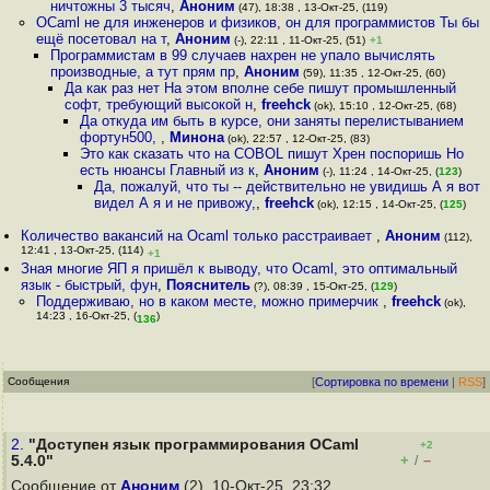
ничтожны 3 тысяч
,
Аноним
(47), 18:38 , 13-Окт-25, (119)
OCaml не для инженеров и физиков, он для программистов Ты бы
ещё посетовал на т
,
Аноним
(-), 22:11 , 11-Окт-25, (51)
+1
Программистам в 99 случаев нахрен не упало вычислять
производные, а тут прям пр
,
Аноним
(59), 11:35 , 12-Окт-25, (60)
Да как раз нет На этом вполне себе пишут промышленный
софт, требующий высокой н
,
freehck
(ok), 15:10 , 12-Окт-25, (68)
Да откуда им быть в курсе, они заняты перелистыванием
фортун500,
,
Минона
(ok), 22:57 , 12-Окт-25, (83)
Это как сказать что на COBOL пишут Хрен поспоришь Но
есть нюансы Главный из к
,
Аноним
(-), 11:24 , 14-Окт-25, (
123
)
Да, пожалуй, что ты -- действительно не увидишь А я вот
видел А я и не привожу,
,
freehck
(ok), 12:15 , 14-Окт-25, (
125
)
Количество вакансий на Ocaml только расстраивает
,
Аноним
(112),
12:41 , 13-Окт-25, (114)
+1
Зная многие ЯП я пришёл к выводу, что Ocaml, это оптимальный
язык - быстрый, фун
,
Пояснитель
(?), 08:39 , 15-Окт-25, (
129
)
Поддерживаю, но в каком месте, можно примерчик
,
freehck
(ok),
14:23 , 16-Окт-25, (
)
136
Сообщения
[
Сортировка по времени
|
RSS
]
2.
"Доступен язык программирования OCaml
+2
+
–
5.4.0"
/
Сообщение от
Аноним
(2), 10-Окт-25, 23:32