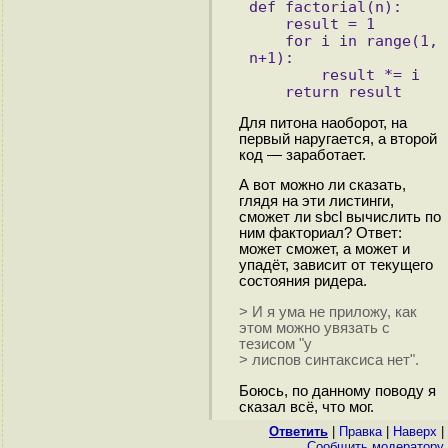
def factorial(n):
    result = 1
    for i in range(1, 
n+1):
        result *= i
    return result
Для питона наоборот, на
первый наругается, а второй
код — заработает.
А вот можно ли сказать,
глядя на эти листинги,
сможет ли sbcl вычислить по
ним факториал? Ответ:
может сможет, а может и
упадёт, зависит от текущего
состояния ридера.
> И я ума не приложу, как
этом можно увязать с
тезисом "у
> лиспов синтаксиса нет".
Боюсь, по данному поводу я
сказал всё, что мог.
Ответить
|
Правка
|
Наверх
|
Cообщить модератору