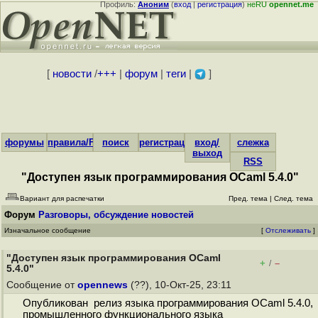
Профиль:
Аноним
(
вход
|
регистрация
)
неRU
opennet.me
[
новости
/
+++
|
форум
|
теги
|
]
форумы
правила/FAQ
поиск
регистрация
вход/
слежка
выход
RSS
"Доступен язык программирования OCaml 5.4.0"
Вариант для распечатки
Пред. тема
|
След. тема
Форум
Разговоры, обсуждение новостей
Изначальное сообщение
[
Отслеживать
]
"Доступен язык программирования OCaml
+
–
/
5.4.0"
Сообщение от
opennews
(??), 10-Окт-25, 23:11
Опубликован релиз языка программирования OCaml 5.4.0,
промышленного функционального языка