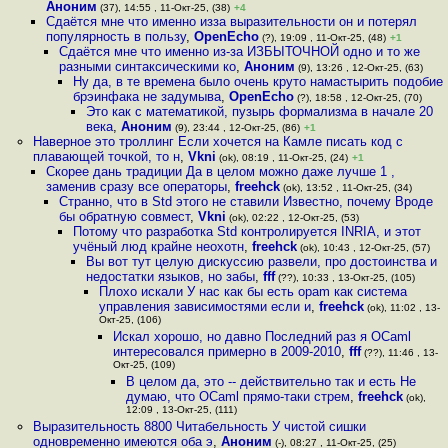
Аноним
(37), 14:55 , 11-Окт-25, (38)
+4
Сдаётся мне что именно изза выразительности он и потерял
популярность в пользу
,
OpenEcho
(?), 19:09 , 11-Окт-25, (48)
+1
Сдаётся мне что именно из-за ИЗБЫТОЧНОЙ одно и то же
разными синтаксическими ко
,
Аноним
(9), 13:26 , 12-Окт-25, (63)
Ну да, в те времена было очень круто намастырить подобие
брэинфака не задумыва
,
OpenEcho
(?), 18:58 , 12-Окт-25, (70)
Это как с математикой, пузырь формализма в начале 20
века
,
Аноним
(9), 23:44 , 12-Окт-25, (86)
+1
Наверное это троллинг Если хочется на Камле писать код с
плавающей точкой, то н
,
Vkni
(ok), 08:19 , 11-Окт-25, (24)
+1
Скорее дань традиции Да в целом можно даже лучше 1 ,
заменив сразу все операторы
,
freehck
(ok), 13:52 , 11-Окт-25, (34)
Странно, что в Std этого не ставили Известно, почему Вроде
бы обратную совмест
,
Vkni
(ok), 02:22 , 12-Окт-25, (53)
Потому что разработка Std контролируется INRIA, и этот
учёный люд крайне неохотн
,
freehck
(ok), 10:43 , 12-Окт-25, (57)
Вы вот тут целую дискуссию развели, про достоинства и
недостатки языков, но забы
,
fff
(??), 10:33 , 13-Окт-25, (105)
Плохо искали У нас как бы есть opam как система
управления зависимостями если и
,
freehck
(ok), 11:02 , 13-
Окт-25, (106)
Искал хорошо, но давно Последний раз я OCaml
интересовался примерно в 2009-2010
,
fff
(??), 11:46 , 13-
Окт-25, (109)
В целом да, это -- действительно так и есть Не
думаю, что OCaml прямо-таки стрем
,
freehck
(ok),
12:09 , 13-Окт-25, (111)
Выразительность 8800 Читабельность У чистой сишки
одновременно имеются оба э
,
Аноним
(-), 08:27 , 11-Окт-25, (25)