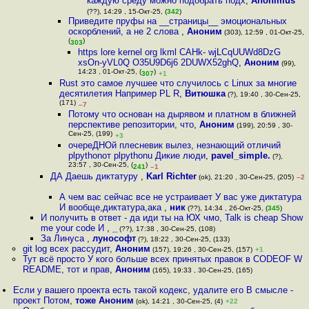
каждую среду можно подобрать подх
,
Anonimus
(??), 14:29 , 15-Окт-25, (
342
)
Приведите пруфы на __страницы__ эмоциональных
оскорблений, а не 2 слова
,
Аноним
(303), 12:59 , 01-Окт-25,
(
)
303
https lore kernel org lkml CAHk- wjLCqUUWd8DzG
xsOn-yVL0Q O35U9D6j6 2DUWX52ghQ
,
Аноним
(99),
14:23 , 01-Окт-25, (
)
307
+1
Rust это самое лучшее что случилось с Linux за многие
десятилетия Например PL R
,
Витюшка
(?), 19:40 , 30-Сен-25,
(171)
–7
Потому что основан на дырявом и платном в ближней
перспективе репозитории, что
,
Аноним
(199), 20:59 , 30-
Сен-25, (199)
+3
очереДНОй плесневик вылез, незнающий отличий
plpythonот plpythonu Дикие люди
,
pavel_simple.
(?),
23:57 , 30-Сен-25, (
)
241
–1
ДА Даешь диктатуру
,
Karl Richter
(ok), 21:20 , 30-Сен-25, (205)
–2
А чем вас сейчас все не устраивает У вас уже диктатура
И вообще,диктатура,ака
,
ник
(??), 14:34 , 26-Окт-25, (
345
)
И получить в ответ - да иди ты на ЮХ чмо, Talk is cheap Show
me your code И
,
_
(??), 17:38 , 30-Сен-25, (108)
За Линуса
,
лунософт
(?), 18:22 , 30-Сен-25, (133)
git log всех рассудит
,
Аноним
(157), 19:26 , 30-Сен-25, (157)
+1
Тут всё просто У кого больше всех принятых правок в CODEOF W
README, тот и прав
,
Аноним
(165), 19:33 , 30-Сен-25, (165)
Если у вашего проекта есть такой кодекс, удалите его В смысле -
проект Потом
,
тоже Аноним
(ok), 14:21 , 30-Сен-25, (4)
+22