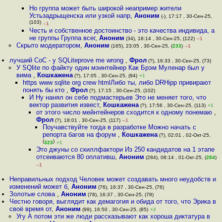
Но группа может быть широкой неапример жители
Устьзадрыщенска или узкой напр
,
Аноним
(-), 17:17 , 30-Сен-25,
(103)
–1
Честь и собственное достоинство - это качества индивида, а
не группы Группа всег
,
Аноним
(34), 18:14 , 30-Сен-25, (122)
–1
Скрыто модератором
,
Аноним
(165), 23:05 , 30-Сен-25, (
233
)
–1
лучший CoC - у SQLiteprove me wrong
,
Фрол
(?), 16:33 , 30-Сен-25, (73)
У SQlite по файкту один мэинтейнер Как Брэм Муленар был у
вима
,
Кошкажена
(?), 17:05 , 30-Сен-25, (94)
+1
https www sqlite org crew htmlЛибо ты, либо DRHipp привирают
понять бы кто
,
Фрол
(?), 17:15 , 30-Сен-25, (102)
И Ну нанял он себе подмастерьев Это не меняет того, что
вектор развития извест
,
Кошкажена
(?), 17:56 , 30-Сен-25, (113)
+1
от этого число мейнтейнеров сходится к одному понемаю
,
Фрол
(?), 18:01 , 30-Сен-25, (117)
–1
Поучавствуйте тогда в разработке Можно начать с
репорта багов на форум
,
Кошкажена
(?), 02:01 , 02-Окт-25,
(
)
323
+1
Это джуны со скиллфактори Из 250 кандидатов на 1 этапе
отсеиваются 80 оплативш
,
Аноним
(284), 08:14 , 01-Окт-25, (
284
)
–1
Неправильных подход Человек может создавать много неудобств и
изменений может б
,
Аноним
(76), 16:37 , 30-Сен-25, (76)
Золотые слова
,
Аноним
(78), 16:37 , 30-Сен-25, (78)
Честно говоря, выглядит как демагогия и обида от того, что Эрика в
своё время от
,
Аноним
(99), 16:50 , 30-Сен-25, (85)
+2
Угу А потом эти же люди рассказывают как хороша диктатура в