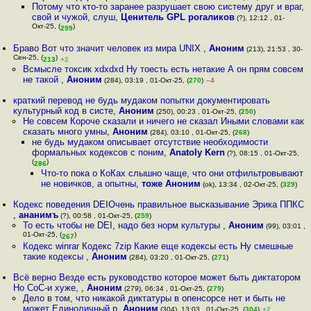
Потому что кто-то заранее разрушает свою систему друг и враг,
свой и чужой, слуш
,
Ценитель GPL рогаликов
(?), 12:12 , 01-
Окт-25, (
)
299
Браво Вот что значит человек из мира UNIX
,
Аноним
(213), 21:53 , 30-
Сен-25, (
)
213
+2
Всмысле токсик xdxdxd Ну тоесть есть нетакие А он прям совсем
не такой
,
Аноним
(284), 03:19 , 01-Окт-25, (
270
)
–4
краткий перевод не будь мудаком попытки документировать
культурный код в систе
,
Аноним
(250), 00:23 , 01-Окт-25, (
250
)
Не совсем Короче сказали и ничего не сказал Иными словами как
сказать много умны
,
Аноним
(284), 03:10 , 01-Окт-25, (
268
)
не будь мудаком описывает отсутствие необходимости
формальных кодексов с поним
,
Anatoly Kern
(?), 08:15 , 01-Окт-25,
(
)
286
Что-то пока о КоКах слышно чаще, что они отфильтровывают
не новичков, а опытны
,
тоже Аноним
(ok), 13:34 , 02-Окт-25, (
329
)
Кодекс поведения DEIОчень правильное высказывание Эрика ППКС
,
ананимъ
(?), 00:58 , 01-Окт-25, (
259
)
То есть чтобы не DEI, надо без норм культуры
,
Аноним
(99), 03:01 ,
01-Окт-25, (
)
267
Кодекс winrar Кодекс 7zip Какие еще кодексы есть Ну смешные
такие кодексы
,
Аноним
(284), 03:20 , 01-Окт-25, (
271
)
Всё верно Везде есть руководство которое может быть диктатором
Но CoC-и хуже,
,
Аноним
(279), 06:34 , 01-Окт-25, (
279
)
Дело в том, что никакой диктатуры в опенсорсе нет и быть не
может Единоличный р
,
Аноним
(304), 13:03 , 01-Окт-25, (
304
)
+2