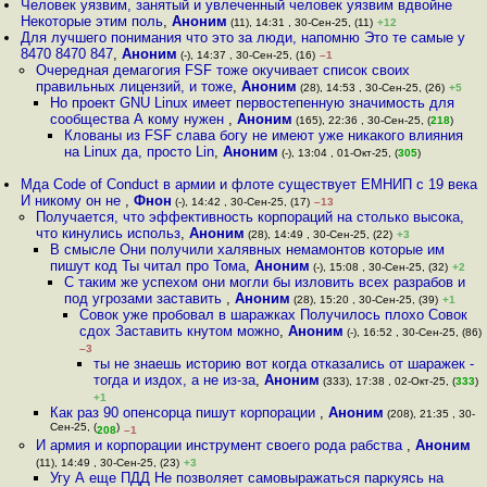
Человек уязвим, занятый и увлеченный человек уязвим вдвойне
Некоторые этим поль
,
Аноним
(11), 14:31 , 30-Сен-25, (11)
+12
Для лучшего понимания что это за люди, напомню Это те самые у
8470 8470 847
,
Аноним
(-), 14:37 , 30-Сен-25, (16)
–1
Очередная демагогия FSF тоже окучивает список своих
правильных лицензий, и тоже
,
Аноним
(28), 14:53 , 30-Сен-25, (26)
+5
Но проект GNU Linux имеет первостепенную значимость для
сообщества А кому нужен
,
Аноним
(165), 22:36 , 30-Сен-25, (
218
)
Клованы из FSF слава богу не имеют уже никакого влияния
на Linux да, просто Lin
,
Аноним
(-), 13:04 , 01-Окт-25, (
305
)
Мда Code of Conduct в армии и флоте существует ЕМНИП с 19 века
И никому он не
,
Фнон
(-), 14:42 , 30-Сен-25, (17)
–13
Получается, что эффективность корпораций на столько высока,
что кинулись использ
,
Аноним
(28), 14:49 , 30-Сен-25, (22)
+3
В смысле Они получили халявных немамонтов которые им
пишут код Ты читал про Тома
,
Аноним
(-), 15:08 , 30-Сен-25, (32)
+2
С таким же успехом они могли бы изловить всех разрабов и
под угрозами заставить
,
Аноним
(28), 15:20 , 30-Сен-25, (39)
+1
Совок уже пробовал в шаражках Получилось плохо Совок
сдох Заставить кнутом можно
,
Аноним
(-), 16:52 , 30-Сен-25, (86)
–3
ты не знаешь историю вот когда отказались от шаражек -
тогда и издох, а не из-за
,
Аноним
(333), 17:38 , 02-Окт-25, (
333
)
+1
Как раз 90 опенсорца пишут корпорации
,
Аноним
(208), 21:35 , 30-
Сен-25, (
)
208
–1
И армия и корпорации инструмент своего рода рабства
,
Аноним
(11), 14:49 , 30-Сен-25, (23)
+3
Угу А еще ПДД Не позволяет самовыражаться паркуясь на