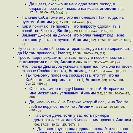
Да щаззз, сколько не наблюдал таких господ в
открытых проектах - вместо написани
,
anononim
(?),
17:43 , 02-Окт-25, (
)
334
+2
Наличие CoCa тоже ему это не помешает Так что да, на
пустом
,
Аноним
(99), 17:09 , 30-Сен-25, (99)
Как я понимаю, те проекты, что попросту сдохли, ты в
расчёт не берешь
,
Bottle
(?), 20:41 , 30-Сен-25, (189)
+1
Заменят Джонов на джунов что молча генерят код через
чаткгопоту - станет лучше
,
Аноним
(302), 12:50 , 01-Окт-25, (
302
)
–1
Ну она - в соседней новости тиран-самодур как-то справился,
да Ну там процессы
,
User
(??), 15:39 , 30-Сен-25, (49)
Просто надо прекратить прятать голову в песок и признать -
не демократия и не ба
,
Аноним
(99), 16:43 , 30-Сен-25, (81)
–2
Что правда Диктатура успешна и приятна, пока она на твоей
стороне Сообщество так
,
Аноним
(-), 16:47 , 30-Сен-25, (83)
+1
Так по-моему половина сообщества, что тут, что на
Хабре, до сих пор молятся на Т
,
Аноним
(99), 16:57 , 30-
Сен-25, (89)
+2
Опечатка, имел в виду Проект, который НЕ нравится
мне может быть успешным
,
Аноним
(99), 16:58 , 30-Сен-25,
(90)
Да, именно так И на Патрика который бог , и на Тео Не
люблю верунов, но их не
,
Аноним
(-), 17:12 , 30-Сен-25,
(101)
–1
На самом деле, если у вас есть примеры
демократических или близких к ним проекто
,
Аноним
(99), 17:36 , 30-Сен-25, (107)
–1
Для всего нужна подходящая среда А точнее под