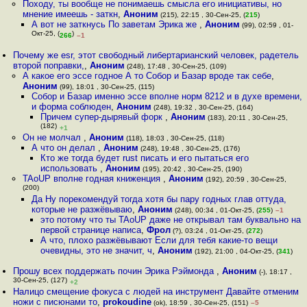
Походу, ты вообще не понимаешь смысла его инициативы, но
мнение имеешь - заткн
,
Аноним
(215), 22:15 , 30-Сен-25, (
215
)
А вот не заткнусь По заветам Эрика же
,
Аноним
(99), 02:59 , 01-
Окт-25, (
)
266
–1
Почему же esr, этот свободный либертарианский человек, радетель
второй поправки,
,
Аноним
(248), 17:48 , 30-Сен-25, (109)
А какое его эссе годное А то Собор и Базар вроде так себе
,
Аноним
(99), 18:01 , 30-Сен-25, (115)
Собор и Базар именно эссе вполне норм 8212 и в духе времени,
и форма соблюден
,
Аноним
(248), 19:32 , 30-Сен-25, (164)
Причем супер-дырявый форк
,
Аноним
(183), 20:11 , 30-Сен-25,
(182)
+1
Он не молчал
,
Аноним
(118), 18:03 , 30-Сен-25, (118)
А что он делал
,
Аноним
(248), 19:48 , 30-Сен-25, (176)
Кто же тогда будет rust писать и его пытаться его
использовать
,
Аноним
(195), 20:42 , 30-Сен-25, (190)
TAoUP вполне годная книженция
,
Аноним
(192), 20:59 , 30-Сен-25,
(200)
Да Ну порекомендуй тогда хотя бы пару годных глав оттуда,
которые не разжёвываю
,
Аноним
(248), 00:34 , 01-Окт-25, (
255
)
–1
это потому что ты TAoUP даже не открывал там буквально на
первой странице написа
,
Фрол
(?), 03:24 , 01-Окт-25, (
272
)
А что, плохо разжёвывают Если для тебя какие-то вещи
очевидны, это не значит, ч
,
Аноним
(192), 21:00 , 04-Окт-25, (
341
)
Прошу всех поддержать почин Эрика Рэймонда
,
Аноним
(-), 18:17 ,
30-Сен-25, (127)
+2
Налицо смещение фокуса с людей на инструмент Давайте отменим
ножи с писюнами то
,
prokoudine
(ok), 18:59 , 30-Сен-25, (151)
–5