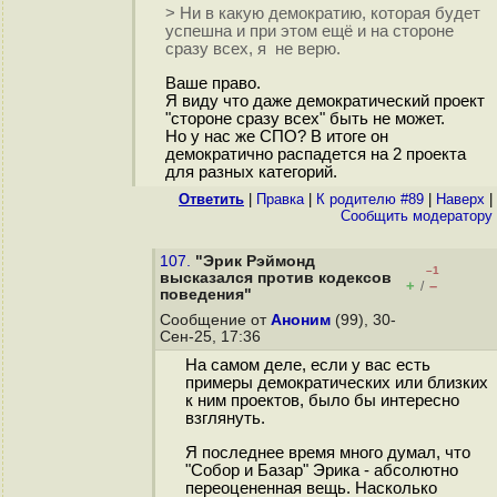
> Ни в какую демократию, которая будет
успешна и при этом ещё и на стороне
сразу всех, я не верю.
Ваше право.
Я виду что даже демократический проект
"стороне сразу всех" быть не может.
Но у нас же СПО? В итоге он
демократично распадется на 2 проекта
для разных категорий.
Ответить
|
Правка
|
К родителю #89
|
Наверх
|
Cообщить модератору
107.
"Эрик Рэймонд
–1
высказался против кодексов
+
–
/
поведения"
Сообщение от
Аноним
(99), 30-
Сен-25, 17:36
На самом деле, если у вас есть
примеры демократических или близких
к ним проектов, было бы интересно
взглянуть.
Я последнее время много думал, что
"Собор и Базар" Эрика - абсолютно
переоцененная вещь. Насколько