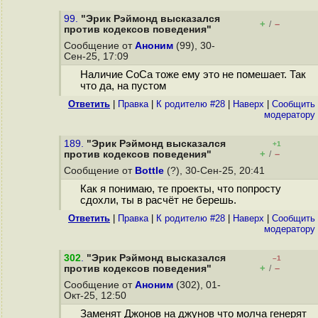
99.
"Эрик Рэймонд высказался
+
–
/
против кодексов поведения"
Сообщение от
Аноним
(99), 30-
Сен-25, 17:09
Наличие CoCa тоже ему это не помешает. Так
что да, на пустом
Ответить
|
Правка
|
К родителю #28
|
Наверх
|
Cообщить
модератору
189.
"Эрик Рэймонд высказался
+1
+
–
против кодексов поведения"
/
Сообщение от
Bottle
(?), 30-Сен-25, 20:41
Как я понимаю, те проекты, что попросту
сдохли, ты в расчёт не берешь.
Ответить
|
Правка
|
К родителю #28
|
Наверх
|
Cообщить
модератору
302
.
"Эрик Рэймонд высказался
–1
+
–
против кодексов поведения"
/
Сообщение от
Аноним
(302), 01-
Окт-25, 12:50
Заменят Джонов на джунов что молча генерят