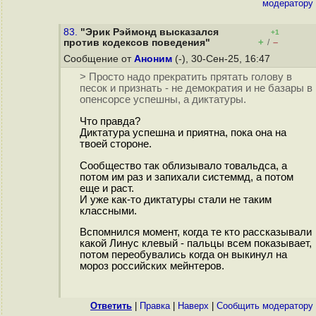
модератору
83.
"Эрик Рэймонд высказался
+1
+
–
против кодексов поведения"
/
Сообщение от
Аноним
(-), 30-Сен-25, 16:47
> Просто надо прекратить прятать голову в
песок и признать - не демократия и не базары в
опенсорсе успешны, а диктатуры.
Что правда?
Диктатура успешна и приятна, пока она на
твоей стороне.
Сообщество так облизывало товальдса, а
потом им раз и запихали системмд, а потом
еще и раст.
И уже как-то диктатуры стали не таким
классными.
Вспомнился момент, когда те кто рассказывали
какой Линус клевый - пальцы всем показывает,
потом переобувались когда он выкинул на
мороз российских мейнтеров.
Ответить
|
Правка
|
Наверх
|
Cообщить модератору