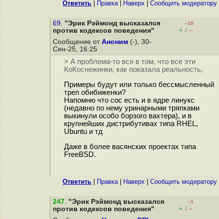
Ответить
|
Правка
|
Наверх
|
Cообщить модератору
69.
"Эрик Рэймонд высказался
–10
+
–
против кодексов поведения"
/
Сообщение от
Аноним
(-), 30-
Сен-25, 16:25
> А проблема-то вся в том, что все эти
КоКоснежинки, как показала реальность,
Примеры будут или только бессмысленный
треп обибиженки?
Напомню что coc есть и в ядре линукc
(недавно по нему уринарными тряпками
выкинули особо борзого вахтера), и в
крупнейших дистрибутивах типа RHEL,
Ubuntu и тд
Даже в более васянских проектах типа
FreeBSD.
Ответить
|
Правка
|
Наверх
|
Cообщить модератору
247
.
"Эрик Рэймонд высказался
–1
+
–
против кодексов поведения"
/