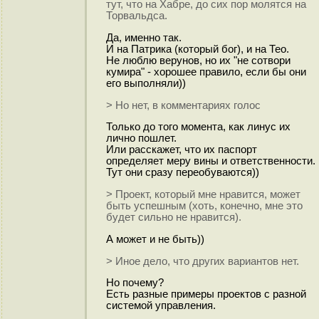
тут, что на Хабре, до сих пор молятся на
Торвальдса.
Да, именно так.
И на Патрика (который бог), и на Тео.
Не люблю верунов, но их "не сотвори
кумира" - хорошее правило, если бы они
его выполняли))
> Но нет, в комментариях голос
Только до того момента, как линус их
лично пошлет.
Или расскажет, что их паспорт
определяет меру вины и ответственности.
Тут они сразу переобуваются))
> Проект, который мне нравится, может
быть успешным (хоть, конечно, мне это
будет сильно не нравится).
А может и не быть))
> Иное дело, что других вариантов нет.
Но почему?
Есть разные примеры проектов с разной
системой управления.