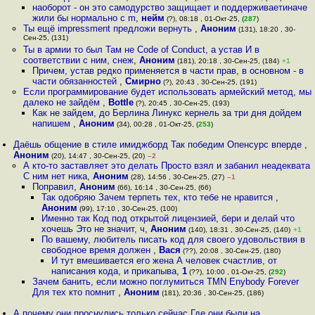
наоборот - он это самодурство защищает и поддерживаетиначе
жили бы нормально с m
,
нейм
(?), 08:18 , 01-Окт-25, (
287
)
Ты ещё impressment предложи вернуть
,
Аноним
(131), 18:20 , 30-
Сен-25, (131)
Ты в армии то был Там не Code of Conduct, а устав И в
соответствии с ним, снеж
,
Аноним
(181), 20:18 , 30-Сен-25, (184)
+1
Причем, устав редко применяется в части прав, в основном - в
части обязанностей
,
Смирно
(?), 20:43 , 30-Сен-25, (191)
Если программирование будет использовать армейский метод, мы
далеко не зайдём
,
Bottle
(?), 20:45 , 30-Сен-25, (193)
Как не зайдем, до Берлина Линукс кернель за три дня дойдем
напишем
,
Аноним
(34), 00:28 , 01-Окт-25, (
253
)
Даёшь общение в стиле имиджборд Так победим Опенсурс вперде
,
Аноним
(20), 14:47 , 30-Сен-25, (20)
–2
А кто-то заставляет это делать Просто взял и забанил неадеквата
С ним нет ника
,
Аноним
(28), 14:56 , 30-Сен-25, (27)
–1
Поправил
,
Аноним
(66), 16:14 , 30-Сен-25, (66)
Так одобряю Зачем терпеть тех, кто тебе не нравится
,
Аноним
(99), 17:10 , 30-Сен-25, (100)
Именно так Код под открытой лицензией, бери и делай что
хочешь Это не значит, ч
,
Аноним
(140), 18:31 , 30-Сен-25, (140)
+1
По вашему, любитель писать код для своего удовольствия в
свободное время должен
,
Вася
(??), 20:08 , 30-Сен-25, (180)
И тут вмешивается его жена А человек счастлив, от
написания кода, и прикапыва
,
1
(??), 10:00 , 01-Окт-25, (
292
)
Зачем банить, если можно поглумиться TMN Enybody Forever
Для тех кто помнит
,
Аноним
(181), 20:36 , 30-Сен-25, (186)
А почему они проснулись только сейчас Где они были на