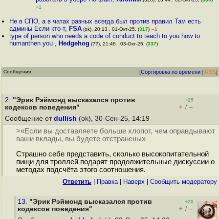
+1
Не в СПО, а в чатах разных всегда был против правил Там есть
админы Если кто-т
,
FSA
(ok), 20:13 , 01-Окт-25, (
317
)
–1
type of person who needs a code of conduct to teach to you how to
humanthen you
,
Hedgehog
(??), 21:48 , 03-Окт-25, (
337
)
Сообщения
[
Сортировка по времени
|
RSS
]
2.
"Эрик Рэймонд высказался против
+25
+
–
кодексов поведения"
/
Сообщение от
dullish
(ok), 30-Сен-25, 14:19
>«Если вы доставляете больше хлопот, чем оправдывают
ваши вклады, вы будете отстранены»
Страшно себе представить, сколько высокопитательной
пищи для троллей подарят продолжительные дискуссии о
методах подсчёта этого соотношения.
Ответить
|
Правка
|
Наверх
|
Cообщить модератору
13.
"Эрик Рэймонд высказался против
+20
+
–
кодексов поведения"
/