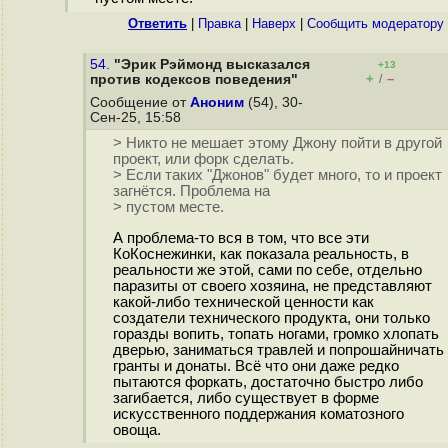
Ответить
|
Правка
|
Наверх
|
Cообщить модератору
54.
"Эрик Рэймонд высказался
+13
+
–
против кодексов поведения"
/
Сообщение от
Аноним
(54), 30-
Сен-25, 15:58
> Никто не мешает этому Джону пойти в другой
проект, или форк сделать.
> Если таких "Джонов" будет много, то и проект
загнётся. Проблема на
> пустом месте.
А проблема-то вся в том, что все эти
КоКоснежинки, как показала реальность, в
реальности же этой, сами по себе, отдельно
паразиты от своего хозяина, не представляют
какой-либо технической ценности как
создатели технического продукта, они только
горазды вопить, топать ногами, громко хлопать
дверью, заниматься травлей и попрошайничать
гранты и донаты. Всё что они даже редко
пытаются форкать, достаточно быстро либо
загибается, либо существует в форме
искусственного поддержания коматозного
овоща.