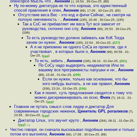
опенсорсе Мысль что
,
Аноним
(-), 16:54 , 30-Сен-25, (88)
Ну по-моему диктатура не то что хороша, это единственный
способ правления в опен
,
Аноним
(99), 17:06 , 30-Сен-25, (95)
Отсутствие веса Вес - это код и фичи Сейчас, не смотря на
полную никчемность -
,
Аноним
(195), 20:46 , 30-Сен-25, (195)
Так а CoC не прибавляет им веса Тут всё зависит от
руководства, склонно оно слу
,
Аноним
(99), 20:53 , 30-Сен-25,
(198)
То есть руководство должно забивать как КоК Тогда
зачем он нужен
,
Аноним
(195), 22:54 , 30-Сен-25, (
227
)
А я не припомню ни одного CoCa из проектов, где я
участвовал , в которых были о
,
Аноним
(99), 00:59 , 01-
Окт-25, (
)
260
То есть, забить
,
Аноним
(195), 08:10 , 01-Окт-25, (
281
)
По CoCу надо выдворять неадекватов Или по
вашему все программисты лапушки и ни
,
Аноним
(99), 10:46 , 01-Окт-25, (
295
)
Если он нужен, только как основание, что бы
кого нибудь выгнать, а не как правил
,
Аноним
(336), 23:24 , 02-Окт-25, (
336
)
Как я понял, суть предложения сводится к тому что
можно дискриминировать но осно
,
Фняк
(?), 16:11 , 01-
Окт-25, (
)
309
Главное не путать смысл слов лидер и диктатор Для
современных городских неженок
,
Ценитель GPL рогаликов
(?),
23:56 , 30-Сен-25, (
)
240
Диктатор Linux, это звучит круто
,
Аноним
(284), 08:11 , 01-Окт-25,
(
)
283
+1
Честно говоря, он сначала высказывал подобные мнения и только
потом его выгоняли
,
Аноним
(98), 17:08 , 30-Сен-25, (98)