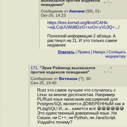
высказался против кодексов
+
–
/
поведения"
Сообщение от
Аноним
(99), 01-
Окт-25, 14:23
https://lore.kernel.org/lkml/CAHk-
=wjLCqUUWd8DzG+xsOn-yVL0Q=...
/
Полезной информации 2 абзаца. А
растянул на 11. И это только самое
недавнее
Ответить
|
Правка
|
Наверх
|
Cообщить
модератору
171.
"Эрик Рэймонд высказался
–7
+
–
против кодексов поведения"
/
Сообщение от
Витюшка
(?), 30-
Сен-25, 19:40
Rust это самое лучшее что случилось с
Linux за многие десятилетия. Например
PL/Rust язык написания расширений для
PostgresSQL является ДОВЕРЕННЫМ как и
PL/pgSQL! И...и... кажется всё 😁😁😁😁😁😁
Это единственный доверенный язык. Ни
Сишки, ни С++, ни Python, ни JavaScript.
Угадайте почему?