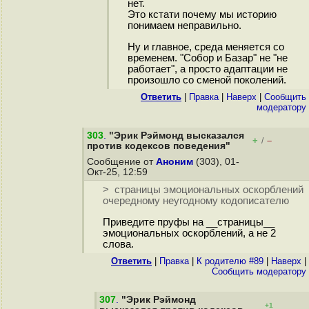
нет.
Это кстати почему мы историю
понимаем неправильно.
Ну и главное, среда меняется со
временем. "Собор и Базар" не "не
работает", а просто адаптации не
произошло со сменой поколений.
Ответить
|
Правка
|
Наверх
|
Cообщить
модератору
303
.
"Эрик Рэймонд высказался
+
–
/
против кодексов поведения"
Сообщение от
Аноним
(303), 01-
Окт-25, 12:59
> страницы эмоциональных оскорблений
очередному неугодному кодописателю
Приведите пруфы на __страницы__
эмоциональных оскорблений, а не 2
слова.
Ответить
|
Правка
|
К родителю #89
|
Наверх
|
Cообщить модератору
307
.
"Эрик Рэймонд
+1