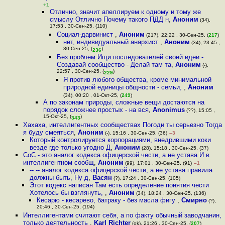
+1
Отлично, значит апеллируем к одному и тому же
смыслу Отлично Почему такого ПДД н
,
Аноним
(34),
17:53 , 30-Сен-25, (110)
Социал-дарвинист
,
Аноним
(217), 22:22 , 30-Сен-25, (
217
)
нет, индивидуальный анархист
,
Аноним
(34), 23:45 ,
30-Сен-25, (
)
236
Без проблем Ищи последователей своей идеи -
Создавай сообщество - Делай там та
,
Аноним
(-),
22:57 , 30-Сен-25, (
)
229
Я против любого общества, кроме минимальной
природной единицы общности - семьи,
,
Аноним
(34), 00:20 , 01-Окт-25, (
249
)
А по законам природы, сложные вещи достаются на
порядок сложнее простых - на вся
,
Anonimus
(??), 15:05 ,
15-Окт-25, (
)
343
Хахаха, интеллигентных сообществах Погоди ты серьезно Тогда
я буду смеяться
,
Аноним
(-), 15:16 , 30-Сен-25, (36)
–3
Который контролируется корпорациями, внедрившими коки
везде где только угодно Д
,
Аноним
(28), 15:18 , 30-Сен-25, (37)
CoC - это аналог кодекса офицерской чести, а не устава И в
интеллигентном сообщ
,
Аноним
(99), 17:01 , 30-Сен-25, (91)
–1
-- -- аналог кодекса офицерской чести, а не устава правила
должны быть, Ну д
,
Васян
(?), 17:24 , 30-Сен-25, (105)
Этот кодекс написан Там есть определение понятия чести
Хотелось бы взглянуть,
,
Аноним
(34), 18:24 , 30-Сен-25, (136)
Кесарю - кесарево, батраку - без масла фигу
,
Смирно
(?),
20:46 , 30-Сен-25, (194)
Интеллигентами считают себя, а по факту обычный заводчанин,
только деятельность
,
Karl Richter
(ok), 21:26 , 30-Сен-25, (
207
)