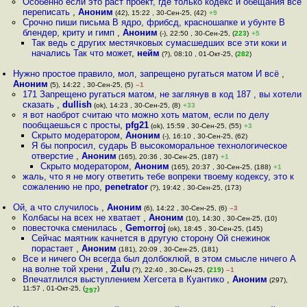
Особенно если это раст проект, где только кодекс и обещания все
переписать
,
Аноним
(42), 15:22 , 30-Сен-25, (42)
+9
Срочно пиши письма В ядро, фрибсд, красношапке и убунте В
блендер, криту и гимп
,
Аноним
(-), 22:50 , 30-Сен-25, (
223
)
+5
Так ведь с других местячковых сумасшедших все эти коки и
начались Так что может
,
нейм
(?), 08:10 , 01-Окт-25, (
282
)
Нужно простое правило, мол, запрещено ругаться матом И всё
,
Аноним
(5), 14:22 , 30-Сен-25, (5)
–1
171 Запрещено ругаться матом, не заглянув в код 187 , вы хотели
сказать
,
dullish
(ok), 14:23 , 30-Сен-25, (8)
+33
я вот наоброт считаю что можно хоть матом, если по делу
пообщаешься с просты
,
pfg21
(ok), 15:59 , 30-Сен-25, (55)
+3
Скрыто модератором
,
Аноним
(-), 16:10 , 30-Сен-25, (62)
Я бы попросил, сударь В высокоморальное технологическое
отверстие
,
Аноним
(165), 20:36 , 30-Сен-25, (187)
+1
Скрыто модератором
,
Аноним
(165), 20:37 , 30-Сен-25, (188)
+1
жаль, что я не могу ответить тебе вопреки твоему кодексу, это к
сожалению не про
,
penetrator
(?), 19:42 , 30-Сен-25, (173)
Ой, а что случилось
,
Аноним
(6), 14:22 , 30-Сен-25, (6)
–3
Колбасы на всех не хватает
,
Аноним
(10), 14:30 , 30-Сен-25, (10)
повесточка сменилась
,
Gemorroj
(ok), 18:45 , 30-Сен-25, (145)
Сейчас маятник качнется в другую сторону Ой снежинок
порастает
,
Аноним
(181), 20:09 , 30-Сен-25, (181)
Все и ничего Он всегда был долбоклюй, в этом смысле ничего А
на волне той хрени
,
Zulu
(?), 22:40 , 30-Сен-25, (
219
)
–1
Впечатлился выступлением Хегсета в Куантико
,
Аноним
(297),
11:57 , 01-Окт-25, (
)
297