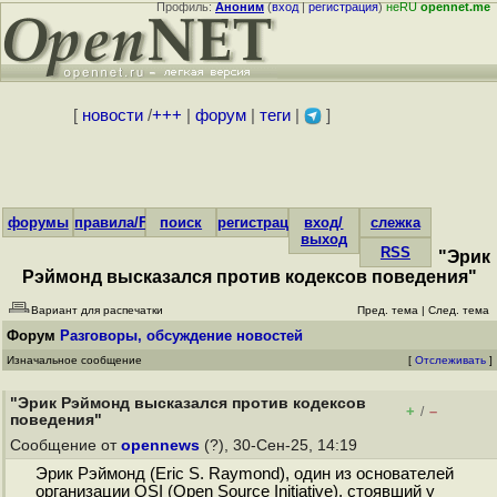
Профиль:
Аноним
(
вход
|
регистрация
)
неRU
opennet.me
[
новости
/
+++
|
форум
|
теги
|
]
форумы
правила/FAQ
поиск
регистрация
вход/
слежка
выход
RSS
"Эрик
Рэймонд высказался против кодексов поведения"
Вариант для распечатки
Пред. тема
|
След. тема
Форум
Разговоры, обсуждение новостей
Изначальное сообщение
[
Отслеживать
]
"Эрик Рэймонд высказался против кодексов
+
–
/
поведения"
Сообщение от
opennews
(?), 30-Сен-25, 14:19
Эрик Рэймонд (Eric S. Raymond), один из основателей
организации OSI (Open Source Initiative), стоявший у