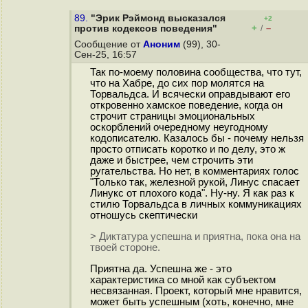
89.
"Эрик Рэймонд высказался
+2
+
–
против кодексов поведения"
/
Сообщение от
Аноним
(99), 30-
Сен-25, 16:57
Так по-моему половина сообщества, что тут,
что на Хабре, до сих пор молятся на
Торвальдса. И всячески оправдывают его
откровенно хамское поведение, когда он
строчит страницы эмоциональных
оскорблений очередному неугодному
кодописателю. Казалось бы - почему нельзя
просто отписать коротко и по делу, это ж
даже и быстрее, чем строчить эти
ругательства. Но нет, в комментариях голос
"Только так, железной рукой, Линус спасает
Линукс от плохого кода". Ну-ну. Я как раз к
стилю Торвальдса в личных коммуникациях
отношусь скептически
> Диктатура успешна и приятна, пока она на
твоей стороне.
Приятна да. Успешна же - это
характеристика со мной как субъектом
несвязанная. Проект, который мне нравится,
может быть успешным (хоть, конечно, мне