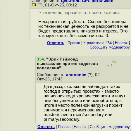
Сообщение от
Ценитель GPL рогаликов
(?), 01-Окт-25, 00:12
> отдельно паразиты от своего хозяина
Некорректная грубость. Скорее без лидера
их техническая ценность не раскроется и не
будет представлять никакого интереса. Это
как музыканты без композитора. 0.
Ответить
|
Правка
|
К родителю #54
|
Наверх
|
Cообщить модератору
334
.
"Эрик Рэймонд
+2
высказался против кодексов
+
–
/
поведения"
Сообщение от
anononim
(?), 02-
Окт-25, 17:43
Да щаззз, сколько не наблюдал таких
господ в открытых проектах - вместо
написания кода хронически ноют и ищут
чем бы ущемиться или оскорбиться, в
итоге вместо полезной нагрузки проект
занимается переименованием
master/slave в main/secondary или
primary/secondary.
Ответить
|
Правка
|
Наверх
|
Cообщить модератору