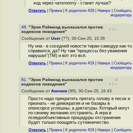
код через чаткгопоту - станет лучше?
Ответить
|
Правка
|
К родителю #28
|
Наверх
|
Cообщить
модератору
49.
"Эрик Рэймонд высказался против
+
–
/
кодексов поведения"
Сообщение от
User
(??), 30-Сен-25, 15:39
Ну она - в соседней новости тиран-самодур как-то
справился, да? Ну там "процессы без уважения
нарушал"(ТМ) и вот это всё.
Ответить
|
Правка
|
К родителю #19
|
Наверх
|
Cообщить
модератору
81.
"Эрик Рэймонд высказался против
–2
+
–
кодексов поведения"
/
Сообщение от
Аноним
(99), 30-Сен-25, 16:43
Просто надо прекратить прятать голову в песок и
признать - не демократия и не базары в
опенсорсе успешны, а диктатуры. Который могут
по своему желанию отстранять. А игра в
псевдообъективные процедуры отстранения
будет только поощрять сутяжничество
Ответить
|
Правка
|
К родителю #19
|
Наверх
|
Cообщить