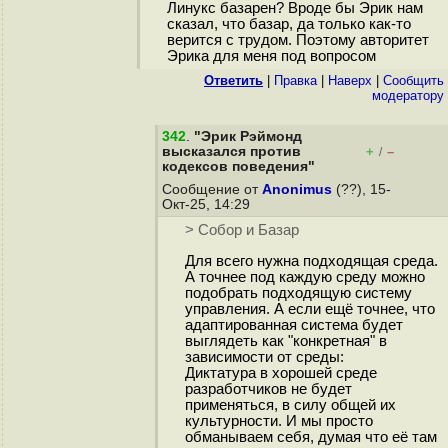
Линукс базарен? Вроде бы Эрик нам
сказал, что базар, да только как-то
верится с трудом. Поэтому авторитет
Эрика для меня под вопросом
Ответить
|
Правка
|
Наверх
|
Cообщить
модератору
342
.
"Эрик Рэймонд
высказался против
+
–
/
кодексов поведения"
Сообщение от
Anonimus
(??), 15-
Окт-25, 14:29
> Собор и Базар
Для всего нужна подходящая среда.
А точнее под каждую среду можно
подобрать подходящую систему
управления. А если ещё точнее, что
адаптированная система будет
выглядеть как "конкретная" в
зависимости от среды:
Диктатура в хорошей среде
разработчиков не будет
применяться, в силу общей их
культурности. И мы просто
обманываем себя, думая что её там