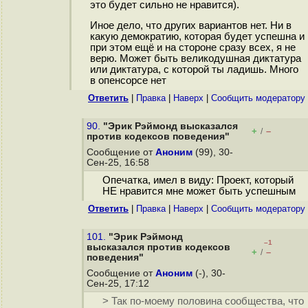
это будет сильно не нравится).
Иное дело, что других вариантов нет. Ни в
какую демократию, которая будет успешна и
при этом ещё и на стороне сразу всех, я не
верю. Может быть великодушная диктатура
или диктатура, с которой ты ладишь. Много
в опенсорсе нет
Ответить
|
Правка
|
Наверх
|
Cообщить модератору
90.
"Эрик Рэймонд высказался
+
–
/
против кодексов поведения"
Сообщение от
Аноним
(99), 30-
Сен-25, 16:58
Опечатка, имел в виду: Проект, который
НЕ нравится мне может быть успешным
Ответить
|
Правка
|
Наверх
|
Cообщить модератору
101.
"Эрик Рэймонд
–1
высказался против кодексов
+
–
/
поведения"
Сообщение от
Аноним
(-), 30-
Сен-25, 17:12
> Так по-моему половина сообщества, что