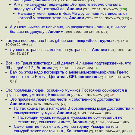
(157), 19:51 , 30-Сен-25, (179)
А мы не следуем тенденциям Это просто весело сначала
подсунуть CoC, который ле
,
Аноним
(220), 22:44 , 30-Сен-25, (
220
)
Раньше у меня прямо в ReadMe другая надпись висела, от
которой у леваков тоже по
,
Аноним
(225), 22:53 , 30-Сен-25, (
225
)
–
1
А у меня ничего не написано, но разработчик - один я, и никого
больше не допущу
,
Аноним
(199), 21:03 , 30-Сен-25, (201)
Так уже всё сделано https github com mniip wtfcoc
,
курлык
(?), 16:11 ,
30-Сен-25, (64)
+1
Лучше отстранены заменить на устранены
,
Аноним
(131), 18:18 , 30-
Сен-25, (128)
Вот что Трамп животворящий делает И лишнее подтверждение, что
99 людей 8212
,
Аноним
(65), 16:13 , 30-Сен-25, (65)
+4
Вам об этом надо поговорить с анонимом-копиумофилом Где-то
здесь трется Ветку
,
Ценитель GPL рогаликов
(?), 00:02 , 01-Окт-25,
(
)
243
Это проблема людей, особенно мужиков Постоянно собираются в
группы, придумывают
,
Кошкажена
(?), 16:25 , 30-Сен-25, (70)
–2
Это проблема людей без чести и собственного достоинства
,
Аноним
(34), 16:37 , 30-Сен-25, (77)
Ну так кошка так и написала В современном мире достоинства и
самоуважения у мужи
,
Аноним
(-), 16:43 , 30-Сен-25, (80)
Настоящий мужик никогда в мужском не сомневается не
ставит под сомнение и имее
,
Аноним
(34), 16:54 , 30-Сен-25, (87)
Само понятие чести - это уже про группу Рыцарь ты или
самурай также состоишь в
,
Кошкажена
(?), 17:07 , 30-Сен-25, (96)
+1