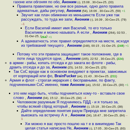
газоне или обгоняя по обо
,
Аноним
(-), 15:08 , 30-Сен-25, (33)
Правила правилами, но они все разные, одно дело правила
адекватные, дабы регулир
,
Аноним
(54), 16:06 , 30-Сен-25, (59)
+1
Звучит как плач обиженки из меньшинств Если уже так
рассуждать, то туда же запи
,
Аноним
(-), 16:39 , 30-Сен-25, (79)
–1
Если Василий имеет имя Василий, то его только
Василием и можно называть А если
,
Аноним
(264), 02:53 ,
01-Окт-25, (
)
264
+1
А адекватность этих правил определяется на месте, исходя
из требований текущего
,
Аноним
(248), 00:15 , 01-Окт-25, (
248
)
+1
Потому что эти правила защищают такое положение, где в
поте лица трудятся одни,
,
Аноним
(165), 22:52 , 30-Сен-25, (
224
)
в армии - рабы, копать отсюда и до заката во флоте - рабы,
драить отсюда и до за
,
Аноним
(25), 14:53 , 30-Сен-25, (25)
Так CoC вроде как в основном внедряют в проектах, зависимых
от корпораций или фо
,
BrainFucker
(ok), 21:43 , 30-Сен-25, (
211
)
Армия и флот - строгая иерархия с бесправными, по факту,
подчиненными СоС именно
,
тоже Аноним
(ok), 15:02 , 30-Сен-25, (30)
+1
это кем надо быть, чтобы подчиняться кому-то - вставьте свое
слово
,
Аноним
(34), 15:12 , 30-Сен-25, (34)
–4
Человеком разумным Я подчиняюсь ПДД - и я только за,
чтобы всякий сброд который
,
Аноним
(-), 15:19 , 30-Сен-25, (38)
Дайте определение понятия разум Природа мне запретила
выезжать на встречку А я
,
Аноним
(34), 16:47 , 30-Сен-25, (84)
–
1
Хм можно я вас просто пошлю на т е в википедию Так
целая статья написана Не
,
Аноним
(-), 17:05 , 30-Сен-25, (93)