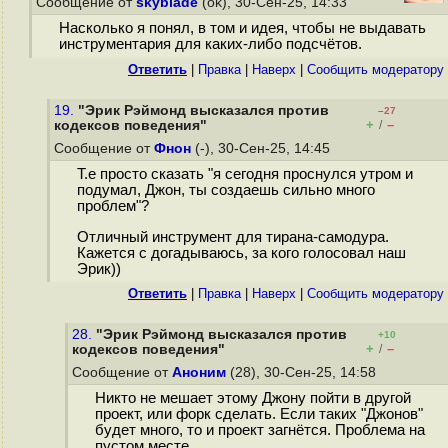
Сообщение от
skyblade
(ok), 30-Сен-25, 14:33
Насколько я понял, в том и идея, чтобы не выдавать
инструментария для каких-либо подсчётов.
Ответить
|
Правка
|
Наверх
|
Cообщить модератору
19.
"Эрик Рэймонд высказался против
–27
+
–
кодексов поведения"
/
Сообщение от
Фнон
(-), 30-Сен-25, 14:45
Т.е просто сказать "я сегодня проснулся утром и
подумал, Джон, ты создаешь сильно много
проблем"?
Отличный инструмент для тирана-самодура.
Кажется с догадываюсь, за кого голосовал наш
Эрик))
Ответить
|
Правка
|
Наверх
|
Cообщить модератору
28.
"Эрик Рэймонд высказался против
+10
+
–
кодексов поведения"
/
Сообщение от
Аноним
(28), 30-Сен-25, 14:58
Никто не мешает этому Джону пойти в другой
проект, или форк сделать. Если таких "Джонов"
будет много, то и проект загнётся. Проблема на
пустом месте.