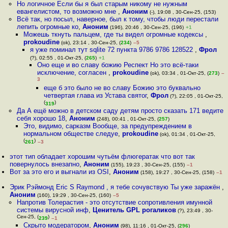
Но логичное Если бы я был старым никому не нужным
евангелистом, то возможно мне
,
Аноним
(-), 19:08 , 30-Сен-25, (153)
Всё так, но посыл, наверное, был к тому, чтобы люди перестали
лепить огромные ко
,
Аноним
(196), 20:46 , 30-Сен-25, (196)
+1
Можешь ткнуть пальцем, где ты видел огромные кодексы
,
prokoudine
(ok), 23:14 , 30-Сен-25, (
234
)
–5
я уже поминал тут sqlite 72 пункта 9786 9786 128522
,
Фрол
(?), 02:55 , 01-Окт-25, (
265
)
+1
Оно еще и во славу божию Респект Но это всё-таки
исключение, согласен
,
prokoudine
(ok), 03:34 , 01-Окт-25, (
273
)
–
3
еще б это было не во славу Божию это буквально
четвертая глава из Устава святог
,
Фрол
(?), 22:05 , 01-Окт-25,
(
)
319
Да А ещё можно в детском саду детям просто сказать 171 ведите
себя хорошо 18
,
Аноним
(248), 00:41 , 01-Окт-25, (
257
)
Это, видимо, сарказм Вообще, за предупреждением в
нормальном обществе следуе
,
prokoudine
(ok), 01:34 , 01-Окт-25,
(
)
261
–3
этот тип обладает хорошим чутьём флюгератак что вот так
повернулось внезапно
,
Аноним
(155), 19:23 , 30-Сен-25, (155)
–1
Вот за это его и выгнали из OSI
,
Аноним
(158), 19:27 , 30-Сен-25, (158)
–1
Эрик Рэймонд Eric S Raymond , я тебе сочувствую Ты уже заражён
,
Аноним
(160), 19:29 , 30-Сен-25, (160)
–5
Напротив Толерастия - это отсутствие сопротивления имунной
системы вирусной инф
,
Ценитель GPL рогаликов
(?), 23:49 , 30-
Сен-25, (
)
239
–1
Скрыто модератором
,
Аноним
(98), 11:16 , 01-Окт-25, (
296
)