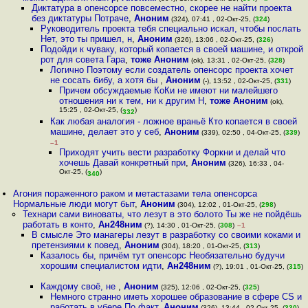
Диктатура в опенсорсе повсеместно, скорее не найти проекта
без диктатуры Потраче
,
Аноним
(324), 07:41 , 02-Окт-25, (
324
)
Руководитель проекта тебя специально искал, чтобы послать
Нет, это ты пришел, н
,
Аноним
(326), 13:06 , 02-Окт-25, (
326
)
Подойди к чуваку, который копается в своей машине, и открой
рот для совета Гара
,
тоже Аноним
(ok), 13:31 , 02-Окт-25, (
328
)
Логично Поэтому если создатель опенсорс проекта хочет
не сосать бибу, а хотя бы
,
Аноним
(-), 13:52 , 02-Окт-25, (
331
)
Причем обсуждаемые КоКи не имеют ни малейшего
отношения ни к тем, ни к другим Н
,
тоже Аноним
(ok),
15:25 , 02-Окт-25, (
)
332
Как любая аналогия - ложное враньё Кто копается в своей
машине, делает это у себ
,
Аноним
(339), 02:50 , 04-Окт-25, (
339
)
–1
Приходят учить вести разработку Форкни и делай что
хочешь Давай конкретный при
,
Аноним
(326), 16:33 , 04-
Окт-25, (
)
340
Агония пораженного раком и метастазами тела опенсорса
Нормальные люди могут быт
,
Аноним
(304), 12:02 , 01-Окт-25, (
298
)
Технари сами виноваты, что лезут в это болото Ты же не пойдёшь
работать в конто
,
Ан248ним
(?), 14:30 , 01-Окт-25, (
308
)
–1
В смысле Это манагеры лезут в разработку со своими коками и
претензиями к повед
,
Аноним
(304), 18:20 , 01-Окт-25, (
313
)
Казалось бы, причём тут опенсорс Необязательно будучи
хорошим специалистом идти
,
Ан248ним
(?), 19:01 , 01-Окт-25, (
315
)
Каждому своё, не
,
Аноним
(325), 12:06 , 02-Окт-25, (
325
)
Немного странно иметь хорошее образование в сфере CS и
работать в убере По факт
,
Аноним
(326), 13:44 , 02-Окт-25, (
330
)