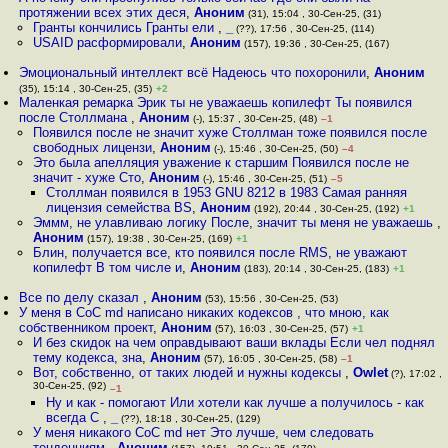
протяжении всех этих деся
,
Аноним
(31), 15:04 , 30-Сен-25, (31)
Гранты кончились Гранты ели
,
_
(??), 17:56 , 30-Сен-25, (114)
USAID расформировали
,
Аноним
(157), 19:36 , 30-Сен-25, (167)
Эмоциональный интеллект всё Надеюсь что похоронили
,
Аноним
(35), 15:14 , 30-Сен-25, (35)
+2
Маленкая ремарка Эрик ты не уважаешь копилефт Ты появился
после Столлмана
,
Аноним
(-), 15:37 , 30-Сен-25, (48)
–1
Появился после не значит хуже Столлман тоже появился после
свободных лицензи
,
Аноним
(-), 15:46 , 30-Сен-25, (50)
–4
Это была апелляция уважение к старшим Появился после не
значит - хуже Сто
,
Аноним
(-), 15:46 , 30-Сен-25, (51)
–5
Столлман появился в 1953 GNU 8212 в 1983 Самая ранняя
лицензия семейства BS
,
Аноним
(192), 20:44 , 30-Сен-25, (192)
+1
Эммм, не улавливаю логику После, значит ты меня не уважаешь
,
Аноним
(157), 19:38 , 30-Сен-25, (169)
+1
Блин, получается все, кто появился после RMS, не уважают
копилефт В том числе и
,
Аноним
(183), 20:14 , 30-Сен-25, (183)
+1
Все по делу сказал
,
Аноним
(53), 15:56 , 30-Сен-25, (53)
У меня в CoC md написано никаких кодексов , что мною, как
собственником проект
,
Аноним
(57), 16:03 , 30-Сен-25, (57)
+1
И без скидок на чем оправдывают ваши вклады Если чел поднял
тему кодекса, зна
,
Аноним
(57), 16:05 , 30-Сен-25, (58)
–1
Вот, собственно, от таких людей и нужны кодексы
,
Owlet
(?), 17:02 ,
30-Сен-25, (92)
–1
Ну и как - помогают Или хотели как лучше а получилось - как
всегда С
,
_
(??), 18:18 , 30-Сен-25, (129)
У меня никакого CoC md нет Это лучше, чем следовать
тенденциям
,
Аноним