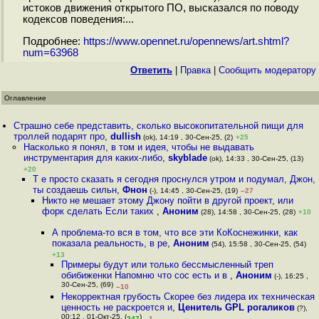
истоков движения открытого ПО, высказался по поводу
кодексов поведения:...
Подробнее:
https://www.opennet.ru/opennews/art.shtml?
num=63968
Ответить
|
Правка
|
Cообщить модератору
Оглавление
Страшно себе представить, сколько высокопитательной пищи для
троллей подарят про
,
dullish
(ok), 14:19 , 30-Сен-25, (2)
+25
Насколько я понял, в том и идея, чтобы не выдавать
инструментария для каких-либо
,
skyblade
(ok), 14:33 , 30-Сен-25, (13)
+20
Т е просто сказать я сегодня проснулся утром и подумал, Джон,
ты создаешь сильн
,
Фнон
(-), 14:45 , 30-Сен-25, (19)
–27
Никто не мешает этому Джону пойти в другой проект, или
форк сделать Если таких
,
Аноним
(28), 14:58 , 30-Сен-25, (28)
+10
А проблема-то вся в том, что все эти КоКоснежинки, как
показала реальность, в ре
,
Аноним
(54), 15:58 , 30-Сен-25, (54)
+13
Примеры будут или только бессмысленный треп
обибиженки Напомню что coc есть и в
,
Аноним
(-), 16:25 ,
30-Сен-25, (69)
–10
Некорректная грубость Скорее без лидера их техническая
ценность не раскроется и
,
Ценитель GPL рогаликов
(?),
00:12 , 01-Окт-25, (
)
247
–1