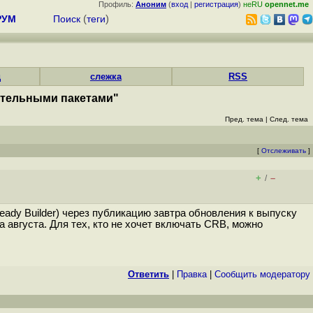
Профиль:
Аноним
(
вход
|
регистрация
)
неRU
opennet.me
РУМ
Поиск
(
теги
)
д
слежка
RSS
ительными пакетами"
Пред. тема
|
След. тема
[
Отслеживать
]
+
–
/
ady Builder) через публикацию завтра обновления к выпуску
а августа. Для тех, кто не хочет включать CRB, можно
Ответить
|
Правка
|
Cообщить модератору