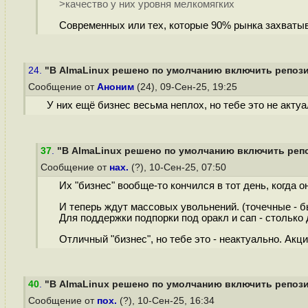
>качество у них уровня мелкомягких
Современных или тех, которые 90% рынка захваты
24.
"В AlmaLinux решено по умолчанию включить репозит
Сообщение от
Аноним
(24), 09-Сен-25, 19:25
У них ещё бизнес весьма неплох, но тебе это не актуа
37
.
"В AlmaLinux решено по умолчанию включить репо
Сообщение от
нах.
(?), 10-Сен-25, 07:50
Их "бизнес" вообще-то кончился в тот день, когда о
И теперь ждут массовых увольнений. (точечные - б
Для поддержки подпорки под оракл и сап - столько
Отличный "бизнес", но тебе это - неактуально. Акци
40
.
"В AlmaLinux решено по умолчанию включить репозит
Сообщение от
пох.
(?), 10-Сен-25, 16:34