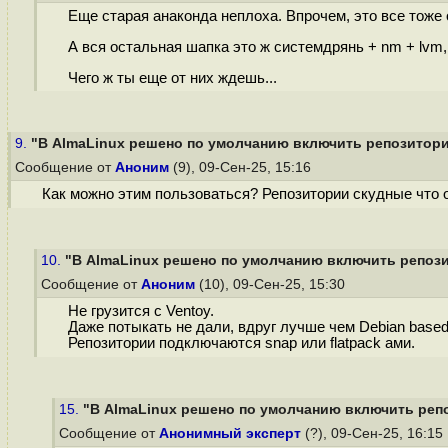
Еще старая анаконда неплоха. Впрочем, это все тоже 
А вся остальная шапка это ж системдрянь + nm + lvm, 
Чего ж ты еще от них ждешь...
9.
"В AlmaLinux решено по умолчанию включить репозиторий
Сообщение от
Аноним
(9), 09-Сен-25, 15:16
Как можно этим пользоваться? Репозитории скудные что 
10.
"В AlmaLinux решено по умолчанию включить репозит
Сообщение от
Аноним
(10), 09-Сен-25, 15:30
Не грузится с Ventoy.
Даже потыкать не дали, вдруг лучше чем Debian based
Репозитории подключаются snap или flatpack ами.
15.
"В AlmaLinux решено по умолчанию включить репо
Сообщение от
Анонимный эксперт
(?), 09-Сен-25, 16:15