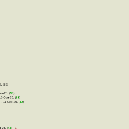
5, (15)
ен-25, (
33
)
10-Сен-25, (
38
)
 , 11-Сен-25, (
42
)
-25, (
44
)
–1