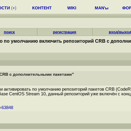
ОСТИ
(
+
)
КОНТЕНТ
WIKI
MAN'ы
ФО
поиск
регистрация
вход/выхо
но по умолчанию включить репозиторий CRB с дополн
 CRB с дополнительными пакетами"
и активировать по умолчанию репозиторий пакетов CRB (CodeRe
а базе CentOS Stream 10, данный репозиторий уже включён с конц
m=63848