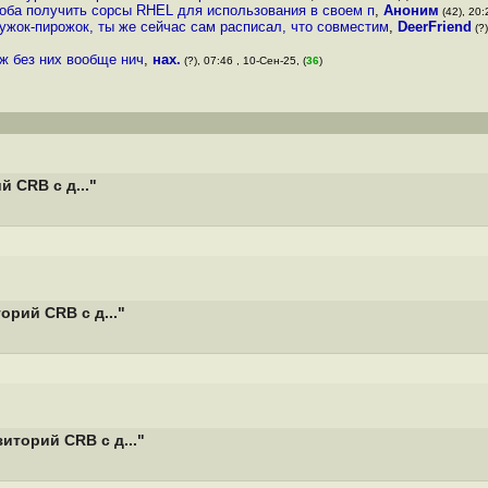
оба получить сорсы RHEL для использования в своем п
,
Аноним
(42), 20:
ружок-пирожок, ты же сейчас сам расписал, что совместим
,
DeerFriend
(?)
ж без них вообще нич
,
нах.
(?), 07:46 , 10-Сен-25, (
36
)
 CRB с д..."
рий CRB с д..."
иторий CRB с д..."