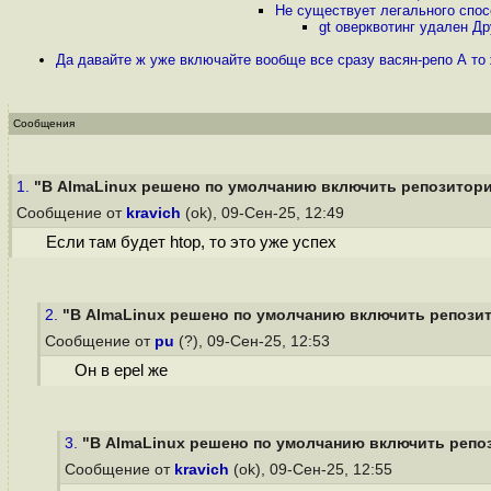
Не существует легального спос
gt оверквотинг удален Д
Да давайте ж уже включайте вообще все сразу васян-репо А то 
Сообщения
1.
"В AlmaLinux решено по умолчанию включить репозиторий
Сообщение от
kravich
(ok), 09-Сен-25, 12:49
Если там будет htop, то это уже успех
2.
"В AlmaLinux решено по умолчанию включить репозито
Сообщение от
pu
(?), 09-Сен-25, 12:53
Он в epel же
3.
"В AlmaLinux решено по умолчанию включить репоз
Сообщение от
kravich
(ok), 09-Сен-25, 12:55