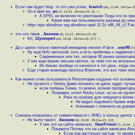
Если там будет htop, то это уже успех
,
kravich
(ok), 12:49 , 09-Сен-25
Он в epel же
,
pu
(?), 12:53 , 09-Сен-25, (2)
+1
А EPEL не включен по умолчанию Тогда это по пр
Какая вам как пользователю разница до ум
https repo almalinux org almalinux-epel 10 2z x86_64_v2 Pa
это что такое
,
Аноним
(4), 13:12 , 09-Сен-25, (4)
llm
,
12yoexpert
(ok), 16:39 , 09-Сен-25, (17)
+2
Да у шапок только пакетный менеджер неплох И фсе
,
user90
(?)
Ну ещё btrfs неплохой, хоть и есть проблемы с надёжност
Современных или тех, которые 90 рынка захватыв
У них ещё бизнес весьма неплох, но тебе это не актуаль
Их бизнес вообще-то кончился в тот день, когда о
Еще старая анаконда неплоха Впрочем, это все тоже око
Как можно этим пользоваться Репозитории скудные что основн
Не грузится с Ventoy Даже потыкать не дали, вдруг лучш
если любишь Гнома, то можно, всякая проприетарщи
Поправка, хотел Rocky Linux, но он не грузи
Роки по-любому для чебурнета более
Не видел подобного Кроме инфо
Анонимам с опеннета не доверя
Сначала отказались от совместимости с RHEL в пользу центос 
Не было такого
,
Аноним
(9), 16:09 , 09-Сен-25, (13)
У них это на сайте написано
,
DeerFriend
(?), 15:46 , 1
Покажете Потому что на сайте написано AlmaL
Если они настолько чистые, то зачем