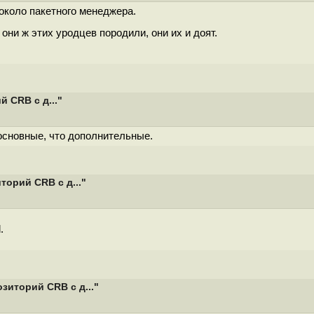
около пакетного менеджера.
они ж этих уродцев породили, они их и доят.
 CRB с д..."
основные, что дополнительные.
орий CRB с д..."
.
зиторий CRB с д..."