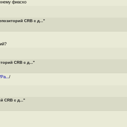
ежнему фиаско
позиторий CRB с д..."
ий?
орий CRB с д..."
Pa...
/
 CRB с д..."