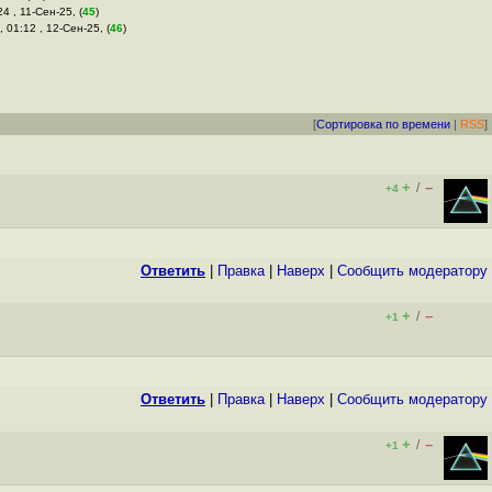
24 , 11-Сен-25, (
45
)
, 01:12 , 12-Сен-25, (
46
)
[
Сортировка по времени
|
RSS
]
+
–
/
+4
Ответить
|
Правка
|
Наверх
|
Cообщить модератору
+
–
/
+1
Ответить
|
Правка
|
Наверх
|
Cообщить модератору
+
–
/
+1