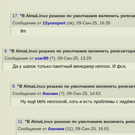
17.
"В AlmaLinux решено по умолчанию включить репозит
Сообщение от
12yoexpert
(ok), 09-Сен-25, 16:39
llm
6.
"В AlmaLinux решено по умолчанию включить репозиторий
Сообщение от
user90
(?), 09-Сен-25, 13:29
Да у шапок только пакетный менеджер неплох. И фсе.
8.
"В AlmaLinux решено по умолчанию включить репозито
Сообщение от
Аноннн
(?), 09-Сен-25, 14:53
Ну ещё btrfs неплохой, хоть и есть проблемы с надёжн
11.
"В AlmaLinux решено по умолчанию включить репоз
Сообщение от
Аноним
(11), 09-Сен-25, 16:01