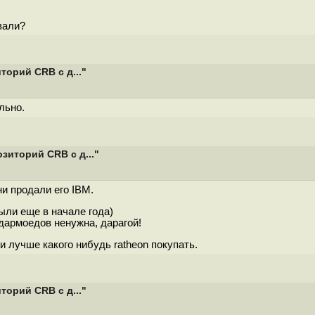
вали?
орий CRB с д..."
льно.
зиторий CRB с д..."
ни продали его IBM.
ыли еще в начале года)
 дармоедов ненужна, дарагой!
и лучше какого нибудь ratheon покупать.
орий CRB с д..."