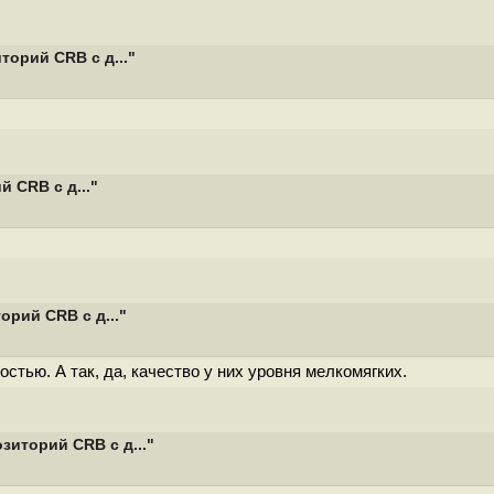
орий CRB с д..."
 CRB с д..."
рий CRB с д..."
остью. А так, да, качество у них уровня мелкомягких.
иторий CRB с д..."