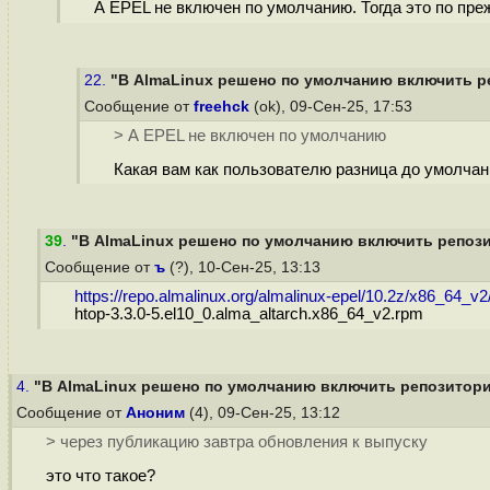
А EPEL не включен по умолчанию. Тогда это по пр
22.
"В AlmaLinux решено по умолчанию включить ре
Сообщение от
freehck
(ok), 09-Сен-25, 17:53
> А EPEL не включен по умолчанию
Какая вам как пользователю разница до умолчан
39
.
"В AlmaLinux решено по умолчанию включить репозит
Сообщение от
ъ
(?), 10-Сен-25, 13:13
https://repo.almalinux.org/almalinux-epel/10.2z/x86_64_v2/
htop-3.3.0-5.el10_0.alma_altarch.x86_64_v2.rpm
4.
"В AlmaLinux решено по умолчанию включить репозиторий
Сообщение от
Аноним
(4), 09-Сен-25, 13:12
> через публикацию завтра обновления к выпуску
это что такое?