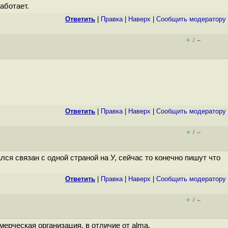
аботает.
Ответить
|
Правка
|
Наверх
|
Cообщить модератору
+
–
/
Ответить
|
Правка
|
Наверх
|
Cообщить модератору
+
–
/
ся связан с одной страной на У, сейчас то конечно пишут что
Ответить
|
Правка
|
Наверх
|
Cообщить модератору
+
–
/
ерческая организация, в отличие от alma.