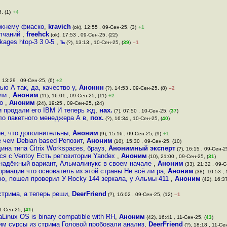
, (1)
+4
ежнему фиаско
,
kravich
(ok), 12:55 , 09-Сен-25, (3)
+1
олчаний
,
freehck
(ok), 17:53 , 09-Сен-25, (22)
ckages htop-3 3 0-5
,
ъ
(?), 13:13 , 10-Сен-25, (
39
)
–1
, 13:29 , 09-Сен-25, (6)
+2
ью А так, да, качество у
,
Аноннн
(?), 14:53 , 09-Сен-25, (8)
–2
али
,
Аноним
(11), 16:01 , 09-Сен-25, (11)
+2
но
,
Аноним
(24), 19:25 , 09-Сен-25, (24)
ни продали его IBM И теперь жд
,
нах.
(?), 07:50 , 10-Сен-25, (
37
)
ло пакетного менеджера А в
,
пох.
(?), 16:34 , 10-Сен-25, (
40
)
ые, что дополнительны
,
Аноним
(9), 15:16 , 09-Сен-25, (9)
+1
е чем Debian based Репозит
,
Аноним
(10), 15:30 , 09-Сен-25, (10)
на типа Citrix Workspaces, брауз
,
Анонимный эксперт
(?), 16:15 , 09-Сен-2
тся с Ventoy Есть репозитории Yandex
,
Аноним
(10), 21:00 , 09-Сен-25, (
31
)
 надёжный вариант, Альмалинукс в своем начале
,
Аноним
(33), 21:32 , 09-С
рмации что основатель из этой страны Не всё ли ра
,
Аноним
(38), 10:53 , 
ю, пошел проверил У Rocky 144 зеркала, у Альмы 411
,
Аноним
(42), 16:37
стрима, а теперь реши
,
DeerFriend
(?), 16:02 , 09-Сен-25, (12)
–1
1-Сен-25, (
41
)
inux OS is binary compatible with RH
,
Аноним
(42), 16:41 , 11-Сен-25, (
43
)
 им сурсы из стрима Головой пробовали анализ
,
DeerFriend
(?), 18:18 , 11-Сен