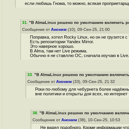
если любишь Гнома, то можно, всякая проприетарщин
31
.
"В AlmaLinux решено по умолчанию включить ре
Сообщение от
Аноним
(10), 09-Сен-25, 21:00
Поправка, хотел Rocky Linux, но он не грузится с 
Есть репозитории Yandex Mirror.
Это наверное хорошо.
В Alma, там нет Live режима.
Обычно я не ставллю ОС, сначала изучаю в Live
33
.
"В AlmaLinux решено по умолчанию включить 
Сообщение от
Аноним
(33), 09-Сен-25, 21:32
Роки по-любому для чебурнета более надёжный
вне политики и открыты доя всех, но интернет
38
.
"В AlmaLinux решено по умолчанию включи
Сообщение от
Аноним
(38), 10-Сен-25, 10:53
Не видел подобного. Кроме информации что 