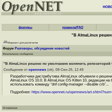
НОВ
форумы
правила/FAQ
"В AlmaLinux реше
Вариант для распечатки
Форум
Разговоры, обсуждение новостей
Изначальное сообщение
"В AlmaLinux решено по умолчанию включить репозиторий
Сообщение от
opennews
(ok), 09-Сен-25, 12:49
Разработчики дистрибутива AlmaLinux объявили о решени
AlmaLinux OS 10.0. В AlmaLinux OS Kitten 10, редакции н
использовать команду "dnf config-manager --disable crb"...
Подробнее:
https://www.opennet.ru/opennews/art.shtml?nu
Оглавление