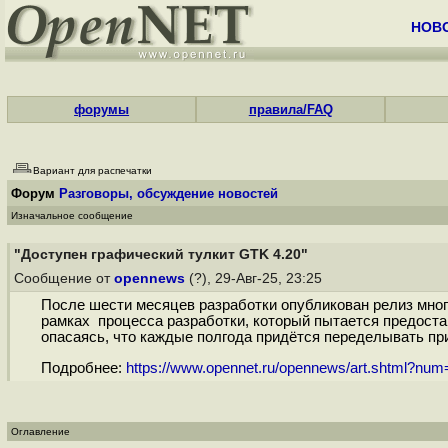
НОВ
форумы
правила/FAQ
Вариант для распечатки
Форум
Разговоры, обсуждение новостей
Изначальное сообщение
"Доступен графический тулкит GTK 4.20"
Сообщение от
opennews
(?), 29-Авг-25, 23:25
После шести месяцев разработки опубликован релиз мног
рамках процесса разработки, который пытается предоста
опасаясь, что каждые полгода придётся переделывать при
Подробнее:
https://www.opennet.ru/opennews/art.shtml?nu
Оглавление