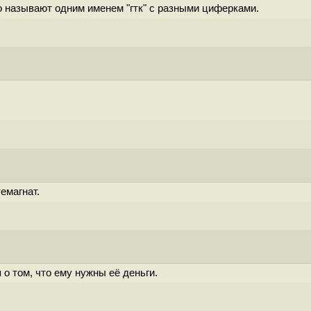
 называют одним именем "гтк" с разными циферками.
емагнат.
о том, что ему нужны её деньги.