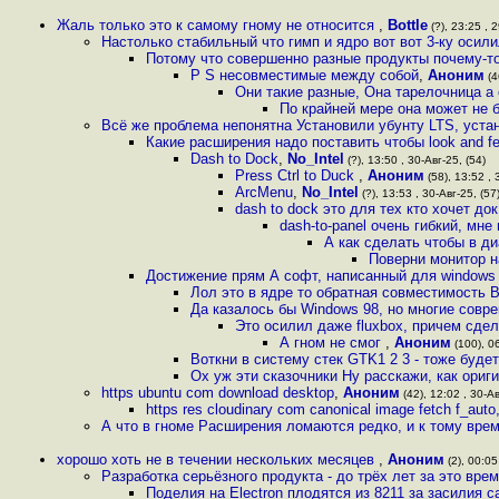
Жаль только это к самому гному не относится
,
Bottle
(?), 23:25 , 2
Настолько стабильный что гимп и ядро вот вот 3-ку осил
Потому что совершенно разные продукты почему-то
P S несовместимые между собой
,
Аноним
(4
Они такие разные, Она тарелочница 
По крайней мере она может не 
Всё же проблема непонятна Установили убунту LTS, уст
Какие расширения надо поставить чтобы look and f
Dash to Dock
,
No_Intel
(?), 13:50 , 30-Авг-25, (54)
Press Ctrl to Duck
,
Аноним
(58), 13:52 , 
ArcMenu
,
No_Intel
(?), 13:53 , 30-Авг-25, (57
dash to dock это для тех кто хочет док 
dash-to-panel очень гибкий, мн
А как сделать чтобы в д
Поверни монитор н
Достижение прям А софт, написанный для windows 
Лол это в ядре то обратная совместимость 
Да казалось бы Windows 98, но многие совр
Это осилил даже fluxbox, причем сдела
А гном не смог
,
Аноним
(100), 06
Воткни в систему стек GTK1 2 3 - тоже буд
Ох уж эти сказочники Ну расскажи, как ори
https ubuntu com download desktop
,
Аноним
(42), 12:02 , 30-Ав
https res cloudinary com canonical image fetch f_auto
А что в гноме Расширения ломаются редко, и к тому врем
хорошо хоть не в течении нескольких месяцев
,
Аноним
(2), 00:05
Разработка серьёзного продукта - до трёх лет за это вре
Поделия на Electron плодятся из 8211 за засилия 