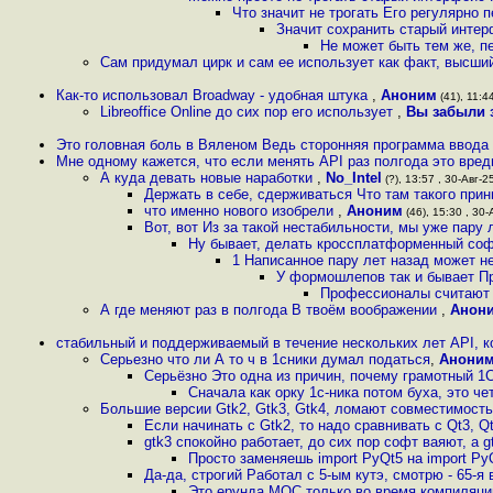
Что значит не трогать Его регулярно
Значит сохранить старый интер
Не может быть тем же, п
Сам придумал цирк и сам ее использует как факт, высши
Как-то использовал Broadway - удобная штука
,
Аноним
(41), 11:44
Libreoffice Online до сих пор его использует
,
Вы забыли 
Это головная боль в Вяленом Ведь сторонняя программа ввода
Мне одному кажется, что если менять API раз полгода это вре
А куда девать новые наработки
,
No_Intel
(?), 13:57 , 30-Авг-25
Держать в себе, сдерживаться Что там такого при
что именно нового изобрели
,
Аноним
(46), 15:30 , 30-
Вот, вот Из за такой нестабильности, мы уже пару
Ну бывает, делать кроссплатформенный соф
1 Написанное пару лет назад может не
У формошлепов так и бывает Пр
Профессионалы считают з
А где меняют раз в полгода В твоём воображении
,
Анон
стабильный и поддерживаемый в течение нескольких лет API, 
Серьезно что ли А то ч в 1сники думал податься
,
Анони
Серьёзно Это одна из причин, почему грамотный 1С
Сначала как орку 1с-ника потом буха, это ч
Большие версии Gtk2, Gtk3, Gtk4, ломают совместимость 
Если начинать с Gtk2, то надо сравнивать с Qt3, Q
gtk3 спокойно работает, до сих пор софт ваяют, а g
Просто заменяешь import PyQt5 на import Py
Да-да, строгий Работал с 5-ым кутэ, смотрю - 65-
Это ерунда MOC только во время компиляци