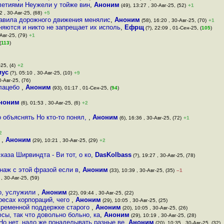
летиями Неужели у тойже вин
,
Аноним
(49), 13:27 , 30-Авг-25, (52)
+1
2 , 30-Авг-25, (68)
+5
равила дорожного движения менялис
,
Аноним
(58), 16:20 , 30-Авг-25, (70)
+1
няются и никто не запрещает их исполь
,
Ефрщ
(?), 22:09 , 01-Сен-25, (
105
)
Авг-25, (79)
+1
(
113
)
25, (4)
+2
иус
(?), 05:10 , 30-Авг-25, (10)
+9
0-Авг-25, (76)
лацебо
,
Аноним
(93), 01:17 , 01-Сен-25, (
94
)
ноним
(6), 01:53 , 30-Авг-25, (6)
+2
о объяснять Но кто-то понял,
,
Аноним
(6), 16:36 , 30-Авг-25, (72)
+1
2
т
,
Аноним
(29), 10:21 , 30-Авг-25, (29)
+2
каза Ширвиндта - Ви тот, о ко
,
DasKolbass
(?), 19:27 , 30-Авг-25, (78)
аж с этой фразой если в
,
Аноним
(33), 10:39 , 30-Авг-25, (35)
–1
 , 30-Авг-25, (59)
бо, услужили
,
Аноним
(22), 09:44 , 30-Авг-25, (22)
ересах корпораций, чего
,
Аноним
(29), 10:05 , 30-Авг-25, (25)
временной поддержке старого
,
Аноним
(20), 10:05 , 30-Авг-25, (26)
сы, так что довольно больно, ка
,
Аноним
(29), 10:19 , 30-Авг-25, (28)
Но нет, надо же понаделывать разные ве
,
Аноним
(20), 10:35 , 30-Авг-25, (32)