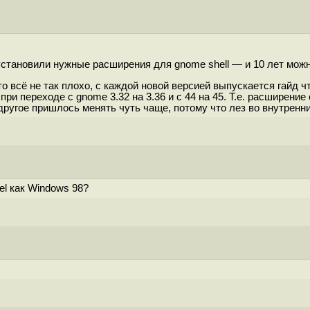
установили нужные расширения для gnome shell — и 10 лет можн
 всё не так плохо, с каждой новой версией выпускается гайд чт
ри переходе с gnome 3.32 на 3.36 и с 44 на 45. Т.е. расширени
о другое пришлось менять чуть чаще, потому что лез во внутренни
el как Windows 98?