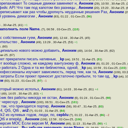
 перепахивают То сишные движки заменяют н
,
Аноним
(29), 10:50 , 30-Авг-25, (
фейс API Что там под капотом без разницы
,
Аноним
(20), 15:20 , 30-Авг-25, (
ереписывают как раз чтобы дропнуть неудачные решения Раз
,
Аноним
(29
й уровень демагогии
,
Аноним
(93), 01:22 , 01-Сен-25, (
96
)
 , 30-Авг-25, (41)
+1
заполнить поле Name.
(?), 06:58 , 03-Сен-25, (
110
)
 с собственным гуем
,
Аноним
(46), 12:44 , 30-Авг-25, (45)
дительство
,
Аноним
(49), 13:29 , 30-Авг-25, (53)
+1
, (60)
нципиально нового можно добавить
,
Аноним
(49), 14:04 , 30-Авг-25, (62)
Авг-25, (67)
 лет прекратили писать нативные
,
_kp
(ok), 19:51 , 31-Авг-25, (
91
)
т вообще сложно, не каждому вантузному ф
,
Аноним
(6), 01:20 , 01-Сен-25, 
 работать 2 Одна и та же библиотека, одной
,
_kp
(ok), 10:59 , 01-Сен-25, (
103
)
офессионалы изучают зависимость, перед тем, как та
,
Аноним
(109), 03:2
атраты Если проект приносит достаточно прибыли, то там од
,
_kp
(ok), 1
им
(93), 01:23 , 01-Сен-25, (
97
)
–1
который можно использ
,
Аноним
(61), 14:03 , 30-Авг-25, (61)
+4
м
(49), 14:05 , 30-Авг-25, (63)
+1
ник без работы никогда не остан
,
Аноним
(6), 01:24 , 01-Сен-25, (
98
)
ет чересчур
,
Аноним
(100), 06:51 , 01-Сен-25, (
101
)
так, что приходится портир
,
Аноним
(58), 00:47 , 31-Авг-25, (
83
)
t4, Qt5, Qt6
,
an2
(?), 01:03 , 31-Авг-25, (
84
)
tk2 из нулевых годов, люди, по
,
cepblu
(?), 01:22 , 31-Авг-25, (
86
)
–2
Qt6 и вперёд
,
Аноним
(106), 12:58 , 02-Сен-25, (
106
)
я версия MOC Если версия M
,
Аноним
(46), 11:13 , 31-Авг-25, (
90
)
+1
и работает
,
Вы забыли заполнить поле Name.
(?), 06:59 , 03-Сен-25, (
111
)