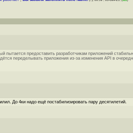
рый пытается предоставить разработчикам приложений стабильн
идётся переделывать приложения из-за изменения API в очередн
силил. До 4ки надо ещё постабилизировать пару десятилетий.