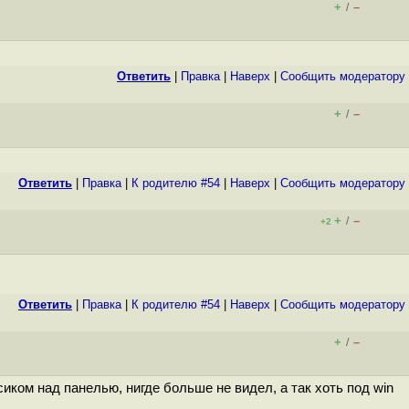
+
–
/
Ответить
|
Правка
|
Наверх
|
Cообщить модератору
+
–
/
Ответить
|
Правка
|
К родителю #54
|
Наверх
|
Cообщить модератору
+
–
/
+2
Ответить
|
Правка
|
К родителю #54
|
Наверх
|
Cообщить модератору
+
–
/
сиком над панелью, нигде больше не видел, а так хоть под win