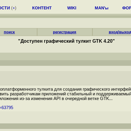
ОСТИ
(
+
)
КОНТЕНТ
WIKI
MAN'ы
ФО
поиск
регистрация
вход/выхо
"Доступен графический тулкит GTK 4.20"
оплатформенного тулкита для создания графического интерфейс
вить разработчикам приложений стабильный и поддерживаемый 
ложения из-за изменения API в очередной ветке GTK...
m=63795