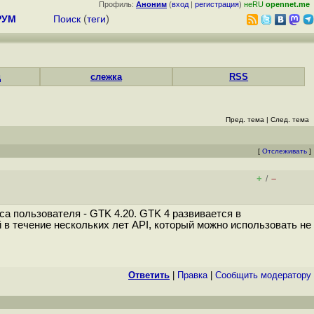
Профиль:
Аноним
(
вход
|
регистрация
)
неRU
opennet.me
РУМ
Поиск
(
теги
)
д
слежка
RSS
Пред. тема
|
След. тема
[
Отслеживать
]
+
–
/
а пользователя - GTK 4.20. GTK 4 развивается в
в течение нескольких лет API, который можно использовать не
Ответить
|
Правка
|
Cообщить модератору