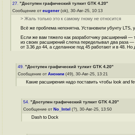
27.
"Доступен графический тулкит GTK 4.20"
Сообщение от
eugener
(ok), 30-Авг-25, 10:13
> Жаль только это к самому гному не относится
Всё же проблема непонятна. Установили убунту LTS, 
Если же вам тяжело как разработчику расширений — то
из своих расширений слегка переделывал два раза — п
от 3.36 до 44, а сделанное под 45 работают и в 48. Н
49.
"Доступен графический тулкит GTK 4.20"
Сообщение от
Аноним
(49), 30-Авг-25, 13:21
Какие расширения надо поставить чтобы look and fe
54.
"Доступен графический тулкит GTK 4.20"
Сообщение от
No_Intel
(?), 30-Авг-25, 13:50
Dash to Dock