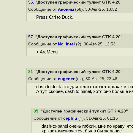
55.
"Доступен графический тулкит GTK 4.20"
Сообщение от
Аноним
(58), 30-Авг-25, 13:52
Press Ctrl to Duck.
57.
"Доступен графический тулкит GTK 4.20"
Сообщение от
No_Intel
(?), 30-Авг-25, 13:53
+ ArcMenu
81
.
"Доступен графический тулкит GTK 4.20"
Сообщение от
eugener
(ok), 30-Авг-25, 22:48
dash to dock это для тех кто хочет док как в юн
А тут, скорее, dash to panel, хотя оно больше 
85
.
"Доступен графический тулкит GTK 4.20"
Сообщение от
cepblu
(?), 31-Авг-25, 01:16
dash-to-panel очень гибкий, мне по нраву, 
xp кастомизируется, было бы желание