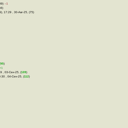
39)
–1
66)
), 17:29 , 30-Авг-25, (75)
(
95
)
+1
9 , 03-Сен-25, (
109
)
0:30 , 04-Сен-25, (
112
)