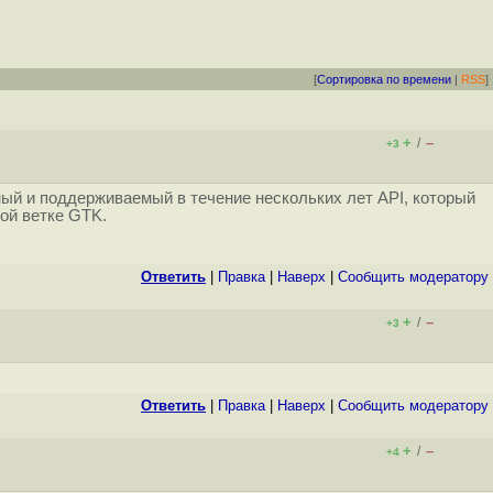
[
Сортировка по времени
|
RSS
]
+
–
/
+3
ый и поддерживаемый в течение нескольких лет API, который
ой ветке GTK.
Ответить
|
Правка
|
Наверх
|
Cообщить модератору
+
–
/
+3
Ответить
|
Правка
|
Наверх
|
Cообщить модератору
+
–
/
+4