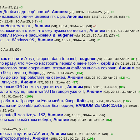
9-Авг-25, (1)
+3
ил До 4ки надо ещё постаб
,
Аноним
(20), 09:37 , 30-Авг-25, (20)
+3
 называют одним именем гтк с ра
,
Аноним
(46), 12:47 , 30-Авг-25, (46)
+4
6), 12:48 , 30-Авг-25, (47)
+1
а он Нефтемагнат
,
Аноним
(58), 13:54 , 30-Авг-25, (58)
–1
беспокоиться о том, что ему нужны её деньги
,
Аноним
(77), 19:01 , 30-Авг-25,
ановили нужные расширения д
,
eugener
(ok), 10:13 , 30-Авг-25, (27)
+1
eel как Windows 98
,
Аноним
(49), 13:21 , 30-Авг-25, (49)
+2
30-Авг-25, (55)
)
как в юнити А тут, скорее, dash to panel,
,
eugener
(ok), 22:48 , 30-Авг-25, (
81
)
+
е по нраву, что можно настроить переключение громк
,
cepblu
(?), 01:16 , 31-Ав
иалоговом окне сохранения, открытия файлов кнопка сохрани
,
Аноним
(88
а 90 градусов
,
Ефрщ
(?), 22:02 , 01-Сен-25, (
104
)
95 до сих пор работает на свежей
,
Аноним
(82), 23:49 , 30-Авг-25, (
82
)
+1
В линуксе
,
Аноним
(87), 03:31 , 31-Авг-25, (
87
)
еменные СРС не могут достигнуть
,
Аноним
(88), 09:31 , 31-Авг-25, (
89
)
л это круче, чем в win98 Не говоря уже о T
,
Аноним
(92), 20:43 , 31-Авг-25, (
:49 , 01-Сен-25, (
100
)
ет работать Проверяли Если мейнтейнер
,
llolik
(ok), 09:04 , 01-Сен-25, (
102
)
гинальный Doom95 работает без пердел
,
RANDOMIZE USR 15616
(?), 15:48 ,
г-25, (42)
,q_auto,fl_sanitize,w_182
,
Аноним
(58), 13:53 , 30-Авг-25, (56)
ени как новый гном войдёт
,
Аноним
(93), 00:45 , 01-Сен-25, (
93
)
 , 30-Авг-25, (2)
+9
мя ось пишут или ААА-игр
,
Аноним
(46), 12:51 , 30-Авг-25, (48)
+4
сайтостроителей
,
Аноним
(108), 20:54 , 02-Сен-25, (
108
)