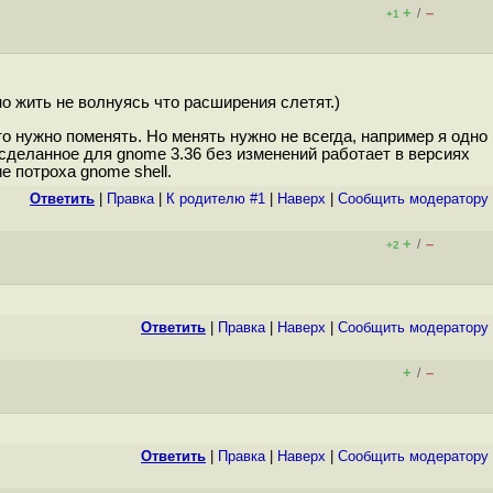
+
–
/
+1
о жить не волнуясь что расширения слетят.)
о нужно поменять. Но менять нужно не всегда, например я одно
е сделанное для gnome 3.36 без изменений работает в версиях
е потроха gnome shell.
Ответить
|
Правка
|
К родителю #1
|
Наверх
|
Cообщить модератору
+
–
/
+2
Ответить
|
Правка
|
Наверх
|
Cообщить модератору
+
–
/
Ответить
|
Правка
|
Наверх
|
Cообщить модератору