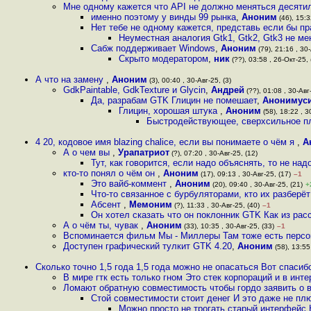
Мне одному кажется что API не должно меняться десяти
именно поэтому у винды 99 рынка
,
Аноним
(46), 15:3
Нет тебе не одному кажется, представь если бы п
Неуместная аналогия Gtk1, Gtk2, Gtk3 не ме
Сабж поддерживает Windows
,
Аноним
(79), 21:16 , 30-
Скрыто модератором
,
ник
(??), 03:58 , 26-Окт-25, 
А что на замену
,
Аноним
(3), 00:40 , 30-Авг-25, (3)
GdkPaintable, GdkTexture и Glycin
,
Андрей
(??), 01:08 , 30-Авг-
Да, разрабам GTK Глицин не помешает
,
Анонимус
Глицин, хорошая штука
,
Аноним
(58), 18:22 , 3
Быстродействующее, сверхсильное п
4 20, кодовое имя blazing chalice, если вы понимаете о чём я
,
А
А о чем вы
,
Урапатриот
(?), 07:20 , 30-Авг-25, (12)
Тут, как говорится, если надо объяснять, то не над
кто-то понял о чём он
,
Аноним
(17), 09:13 , 30-Авг-25, (17)
–1
Это вайб-коммент
,
Аноним
(20), 09:40 , 30-Авг-25, (21)
+
Что-то связанное с бурбуляторами, кто их разберё
Абсент
,
Мемоним
(?), 11:33 , 30-Авг-25, (40)
–1
Он хотел сказать что он поклонник GTK Как из расс
А о чём ты, чувак
,
Аноним
(33), 10:35 , 30-Авг-25, (33)
–1
Вспоминается фильм Мы - Миллеры Там тоже есть персон
Доступен графический тулкит GTK 4.20
,
Аноним
(58), 13:55
Сколько точно 1,5 года 1,5 года можно не опасаться Вот спаси
В мире гтк есть только гном Это стек корпораций и в инт
Ломают обратную совместимость чтобы гордо заявить о 
Стой совместимости стоит денег И это даже не плю
Можно просто не трогать старый интерфейс 