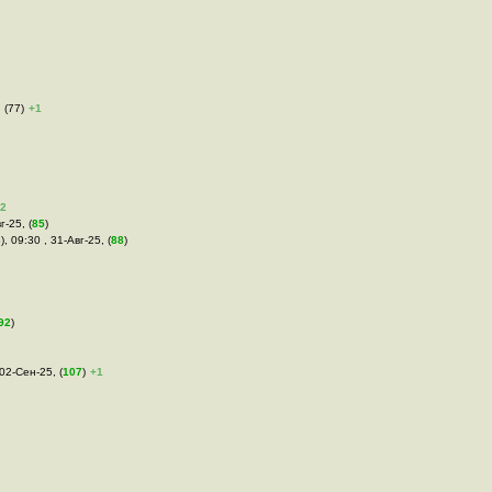
 (77)
+1
2
г-25, (
85
)
), 09:30 , 31-Авг-25, (
88
)
92
)
 02-Сен-25, (
107
)
+1