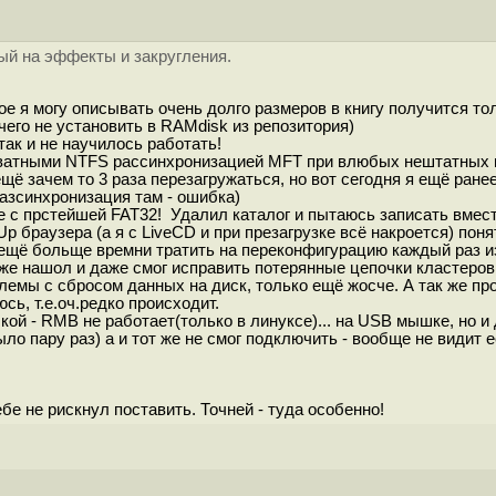
ный на эффекты и закругления.
ое я могу описывать очень долго размеров в книгу получится т
чего не установить в RAMdisk из репозитория)
так и не научилось работать!
кватными NTFS рассинхронизацией MFT при влюбых нештатных вы
ещё зачем то 3 раза перезагружаться, но вот сегодня я ещё ран
разсинхронизация там - ошибка)
 с прстейшей FAT32! Удалил каталог и пытаюсь записать вмест
 BkUp браузера (а я с LiveCD и при презагрузке всё накроется) п
ещё больще времни тратить на переконфигурацию каждый раз из-з
аже нашол и даже смог исправить потерянные цепочки кластеров. 
облемы с сбросом данных на диск, только ещё жосче. А так же п
сь, т.е.оч.редко происходит.
ой - RMB не работает(только в линуксе)... на USB мышке, но и
ло пару раз) а и тот же не смог подключить - вообще не видит е
ебе не рискнул поставить. Точней - туда особенно!