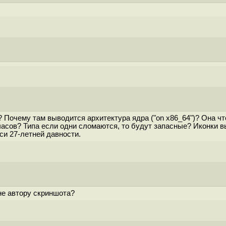
Почему там выводится архитектура ядра ("on x86_64")? Она что
асов? Типа если одни сломаются, то будут запасные? Иконки выр
си 27-летней давности.
не автору скриншота?