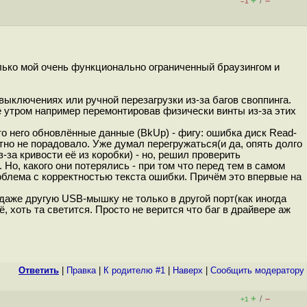
+
–
/
–1
олько мой очень функционально ограниченный браузингом и
ключениях или ручной перезагрузки из-за багов своппинга.
ее утром например перемонтировав физически винты из-за этих
о него обновлённые данные (BkUp) - фигу: ошибка диск Read-
онятно не порадовало. Уже думал перегружаться(и да, опять долго
а кривости её из коробки) - но, решил проверить
Но, какого они потерялись - при том что перед тем в самом
роблема с корректностью текста ошибки. Причём это впервые на
 даже другую USB-мышку не только в другой порт(как иногда
ё, хоть та светится. Просто не верится что баг в драйвере аж
Ответить
|
Правка
|
К родителю #1
|
Наверх
|
Cообщить модератору
+
–
/
+1