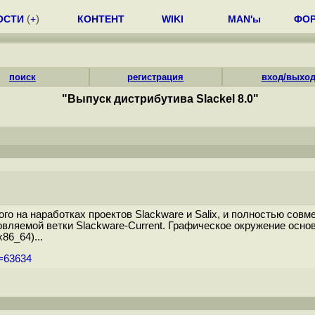
ОСТИ
(
+
)
КОНТЕНТ
WIKI
MAN'ы
ФО
поиск
регистрация
вход/выхо
"Выпуск дистрибутива Slackel 8.0"
ого на наработках проектов Slackware и Salix, и полностью со
вляемой ветки Slackware-Current. Графическое окружение осно
86_64)...
m=63634