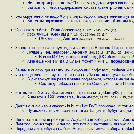
Нет, по кр мере я на LiveCD - не могу даже через консол
Зависит от того, поддерживается ли параметр toram сам
Без округления не надо Хочу Линукс ядро с закругленными угл
Вот углы поржавеют - станут закруглёнными
,
Аноним
(17)
Openbox это база
,
Dana Jansens
(?), 10:02 , 27-Июл-25, (13)
xbox лучше
,
Аноним
(14), 10:40 , 27-Июл-25, (14)
PS5 лучше
,
Аноним
(54), 06:06 , 29-Июл-25, (
54
)
+1
Зачем этот грек запихнул туда два плеера Впрочем Патрик тоже 
Лучше 2, чем deadbeef
,
Аноним
(20), 15:18 , 27-Июл-25, (20)
+1
В игре MYTH, которая ещё под ДОС, был шикарный
Xine ещё жив Ну, да В Слаке может и жив D
,
победосвид
Зачем в сборку добавлять дублирующий софт mpv, mplayer и т
кто специалист по ТруЪ - это разве не убивает весь дух старо
В дистрибутиве реализована поддержка, которая не заме
Системд - образец простоты Селинукс - тоже И кон
выглядит всё это действительно страшновато
,
dannyD
(?), 20:23 
А вы что в 1991 ожидали
,
Аноним
(56), 08:52 , 29-Июл-25, (
56
)
Даже не знаю что и сказать kubuntu live DVD пробовал не так д
Ну значит это уже времена такие Тащем то бубунта с jwm
Логично, что при переходе на Wayland они изберут labwc
,
Анон
Почитал комментарии и понял, что вот он настоящий линукс ас 
Чередной дистрибутив на базе Авторы научились собирать Sla