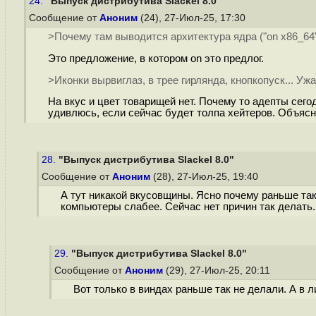
24.
"Выпуск дистрибутива Slackel 8.0"
Сообщение от
Аноним
(24), 27-Июл-25, 17:30
>Почему там выводится архитектура ядра ("on x86_64
Это предложение, в котором on это предлог.
>Иконки вырвиглаз, в трее гирлянда, кнопкопуск... Ужа
На вкус и цвет товарищей нет. Почему то адепты сего
удивлюсь, если сейчас будет толпа хейтеров. Объясни
28.
"Выпуск дистрибутива Slackel 8.0"
Сообщение от
Аноним
(28), 27-Июл-25, 19:40
А тут никакой вкусовщины. Ясно почему раньше так
компьютеры слабее. Сейчас нет причин так делать.
29.
"Выпуск дистрибутива Slackel 8.0"
Сообщение от
Аноним
(29), 27-Июл-25, 20:11
Вот только в виндах раньше так не делали. А в л