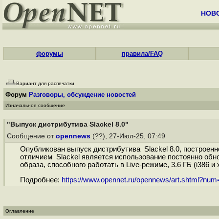
НОВ
форумы
правила/FAQ
Вариант для распечатки
Форум
Разговоры, обсуждение новостей
Изначальное сообщение
"Выпуск дистрибутива Slackel 8.0"
Сообщение от
opennews
(??), 27-Июл-25, 07:49
Опубликован выпуск дистрибутива Slackel 8.0, построенн
отличием Slackel является использование постоянно обно
образа, способного работать в Live-режиме, 3.6 ГБ (i386 и x
Подробнее:
https://www.opennet.ru/opennews/art.shtml?nu
Оглавление