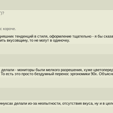
")?
с короче.
дняшних тенденций в стиля, оформление тщательно - я бы сказал
ть вкусовщину, то не могут в одиночку.
 делали - мониторы были мелкого разрешения, хуже цветопереда
 То есть это просто бездумный перенос эргономики 90х. Объяс
инуксах делали из-за неопытности, отсутствия вкуса, ну и в це