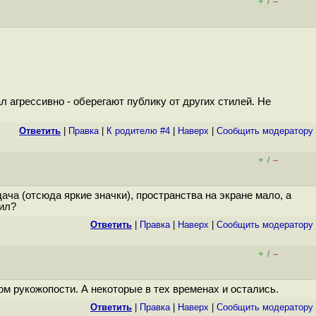
+
–
/
 агрессивно - оберегают публику от других стилей. Не
Ответить
|
Правка
|
К родителю #4
|
Наверх
|
Cообщить модератору
+
–
/
ча (отсюда яркие значки), пространства на экране мало, а
нил?
Ответить
|
Правка
|
Наверх
|
Cообщить модератору
+
–
/
лом рукожопости. А некоторые в тех временах и остались.
Ответить
|
Правка
|
Наверх
|
Cообщить модератору