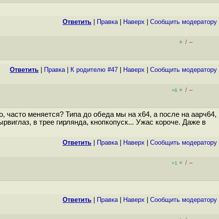
Ответить
|
Правка
|
Наверх
|
Cообщить модератору
+
–
/
Ответить
|
Правка
|
К родителю #47
|
Наверх
|
Cообщить модератору
+
–
/
+6
, часто меняется? Типа до обеда мы на x64, а после на аарч64,
виглаз, в трее гирлянда, кнопкопуск... Ужас короче. Даже в
Ответить
|
Правка
|
Наверх
|
Cообщить модератору
+
–
/
+1
Ответить
|
Правка
|
Наверх
|
Cообщить модератору