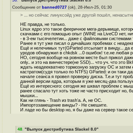
36.
"Выпуск дистрибутива Slackel 8.0"
Сообщение от
banned0727
(ok), 28-Июл-25, 01:30
> ... но сейчас линуксойд уже другой пошёл, ненасыт
НЕ правда, не только.
Linux ядро это такое фееричное мега-дерьмище, котор
скачками с его помощью опыт (WINE на LiveCD нет, ни
- в 3-ем тысячелетии... даже с файловыми системами 
Ранее я тут уже писал о дичайших пробемах с неаде
Ещё и нелечимых тут(GParted отсылает в винду... да 
уродов обнаружил в chkdsk ...0 ошибок! т.е.не любая 
НО, сегодня вообще на ровном месте был прикол даже
only.. и это на винчестере(не SSD)... что уч. что это
ждать неадеекватнео тормозную загрузку ОС и затем 
кастратом(судя только по NTFS) GParted: и он таки д
начале сеанса я провел проверку диска. Т.е.и тут пр
данной версии ядра, которым я уже месяц-два пользую
Ещё из интересного: сегодня же шквал проблем с мышк
ранее спасало тут хоть тоже не часто присходит но, бы
мышки...
Как ни глянь - Trash из trash'a. А, не ОС.
Импортозамещение винды? - Не смешите.
И ладе но бы desktop но, я бы даже на сервер такое с
48
.
"Выпуск дистрибутива Slackel 8.0"