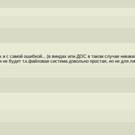
 и с самой ошибкой... (в виндах или ДОС в таком случае никаких
е будет т.к.файловая система довольно простая, но не для лину