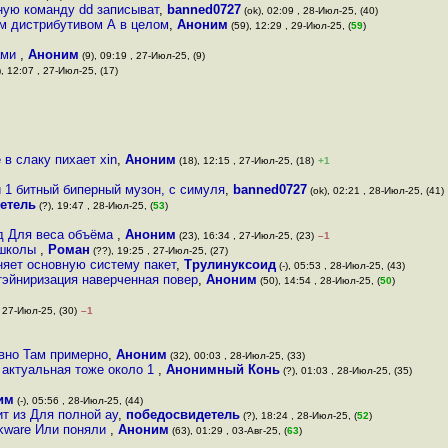
ьную команду dd записыват
,
banned0727
(ok), 02:09 , 28-Июл-25, (40)
им дистрибутивом А в целом
,
Аноним
(59), 12:29 , 29-Июл-25, (
59
)
ами
,
Аноним
(9), 09:19 , 27-Июл-25, (9)
, 12:07 , 27-Июл-25, (17)
в слаку пихает xin
,
Аноним
(18), 12:15 , 27-Июл-25, (18)
+1
 1 битный биперный музон, с симуля
,
banned0727
(ok), 02:21 , 28-Июл-25, (41)
етель
(?), 19:47 , 28-Июл-25, (
53
)
 д Для веса объёма
,
Аноним
(23), 16:34 , 27-Июл-25, (23)
–1
й школы
,
Роман
(??), 19:25 , 27-Июл-25, (27)
няет основную систему пакет
,
Трулинуксоид
(-), 05:53 , 28-Июл-25, (43)
тэйниризация наверченная повер
,
Аноним
(50), 14:54 , 28-Июл-25, (
50
)
, 27-Июл-25, (30)
–1
авно Там примерно
,
Аноним
(32), 00:03 , 28-Июл-25, (33)
 актуальная тоже около 1
,
Анонимный Конь
(?), 01:03 , 28-Июл-25, (35)
им
(-), 05:56 , 28-Июл-25, (44)
ит из Для полной ау
,
победосвидетель
(?), 18:24 , 28-Июл-25, (
52
)
ckware Или поняли
,
Аноним
(63), 01:29 , 03-Авг-25, (
63
)