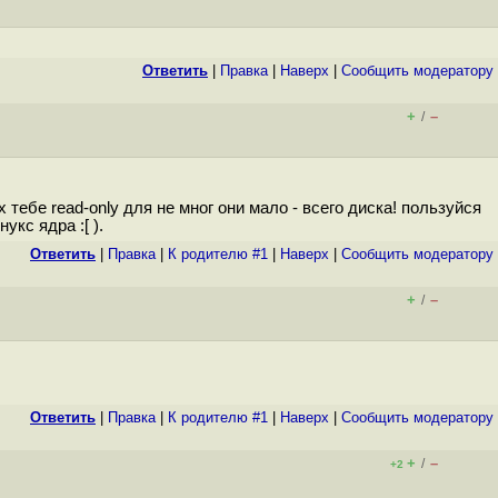
Ответить
|
Правка
|
Наверх
|
Cообщить модератору
+
–
/
 тебе read-only для не мног они мало - всего диска! пользуйся
кс ядра :[ ).
Ответить
|
Правка
|
К родителю #1
|
Наверх
|
Cообщить модератору
+
–
/
Ответить
|
Правка
|
К родителю #1
|
Наверх
|
Cообщить модератору
+
–
/
+2