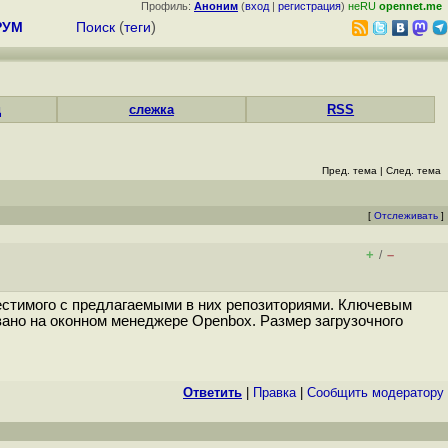
Профиль:
Аноним
(
вход
|
регистрация
)
неRU
opennet.me
РУМ
Поиск
(
теги
)
д
слежка
RSS
Пред. тема
|
След. тема
[
Отслеживать
]
+
–
/
вместимого с предлагаемыми в них репозиториями. Ключевым
вано на оконном менеджере Openbox. Размер загрузочного
Ответить
|
Правка
|
Cообщить модератору