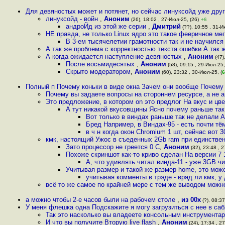
Для девяностых может и потянет, но сейчас линуксойд уже дру
линуксойд - войн
,
Аноним
(26), 18:02 , 27-Июл-25, (26)
+6
андроЙд из этой же серии
,
Дмитрий
(??), 10:55 , 31-И
НЕ правда, не только Linux ядро это такое фееричное ме
В 3-ем тысячелетии грамотности так и не научилс
А так же проблема с корректностью текста ошибки А так 
А когда ожидается наступление девяностых
,
Аноним
(47)
После восьмидесятых
,
Аноним
(58), 09:15 , 29-Июл-25,
Скрыто модератором
,
Аноним
(60), 23:32 , 30-Июл-25, (
6
Полный п Почему коньки в виде окна Зачем они вообще Почему
Почему вы задаете вопросы на стороннем ресурсе, а не 
Это предложение, в котором on это предлог На вкус и цв
А тут никакой вкусовщины Ясно почему раньше та
Вот только в виндах раньше так не делали А
Бред Например, в Виндах-95 - есть почти тё
в ч н когда окон Chromium 1 шт, сейчас вот 
кмк, настоящий Ужос в съеденных 2Gb ram при единств
Зато процессор не греется 0 C
,
Аноним
(32), 23:48 , 
Похоже скриншот как-то криво сделан На версии 7 
А, что удивлять читал винда-11 - уже 3GB ч
Учитывая размер и такой же размер home, это може
учитывая комменты в трэде - вряд ли кмк, у
всё то же самое по крайней мере с тем же выводом можн
а можно чтобы 2-е часов были на рабочем столе
,
из 00х
(?), 08:37
У меня флешка одна Подскажите я могу загрузиться с нее в саб
Так это насколько вы владеете консольным инструмента
И что вы получите Вторую live flash
,
Аноним
(24), 17:34 , 2