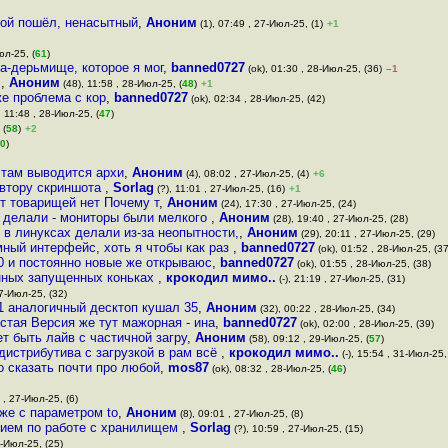
гой пошёл, ненасытный
,
Аноним
(1), 07:49 , 27-Июл-25, (1)
+1
юл-25, (
61
)
га-дерьмище, которое я мог
,
banned0727
(ok), 01:30 , 28-Июл-25, (36)
–1
я
,
Аноним
(48), 11:58 , 28-Июл-25, (
48
)
+1
же проблема с кор
,
banned0727
(ok), 02:34 , 28-Июл-25, (42)
, 11:48 , 28-Июл-25, (
47
)
 (
58
)
+2
0
)
 там выводится архи
,
Аноним
(4), 08:02 , 27-Июл-25, (4)
+6
автору скриншота
,
Sorlag
(?), 11:01 , 27-Июл-25, (16)
+1
ет товарищей нет Почему т
,
Аноним
(24), 17:30 , 27-Июл-25, (24)
к делали - мониторы были мелкого
,
Аноним
(28), 19:40 , 27-Июл-25, (28)
 в линуксах делали из-за неопытности,
,
Аноним
(29), 20:11 , 27-Июл-25, (29)
мный интерфейс, хоть я чтобы как раз
,
banned0727
(ok), 01:52 , 28-Июл-25, (37
30 и постоянно новые же открываюс
,
banned0727
(ok), 01:55 , 28-Июл-25, (38)
енных запущенных коньках
,
крокодил мимо..
(-), 21:19 , 27-Июл-25, (31)
27-Июл-25, (32)
1 аналогичный десктоп кушал 35
,
Аноним
(32), 00:22 , 28-Июл-25, (34)
истая Версия же тут мажорная - ина
,
banned0727
(ok), 02:00 , 28-Июл-25, (39)
т быть лайв с частичной загру
,
Аноним
(58), 09:12 , 29-Июл-25, (
57
)
 дистрибутива с загрузкой в рам всё
,
крокодил мимо..
(-), 15:54 , 31-Июл-25,
о сказать почти про любой
,
mos87
(ok), 08:32 , 28-Июл-25, (
46
)
 , 27-Июл-25, (6)
же с параметром to
,
Аноним
(8), 09:01 , 27-Июл-25, (8)
рием по работе с хранилищем
,
Sorlag
(?), 10:59 , 27-Июл-25, (15)
7-Июл-25, (25)