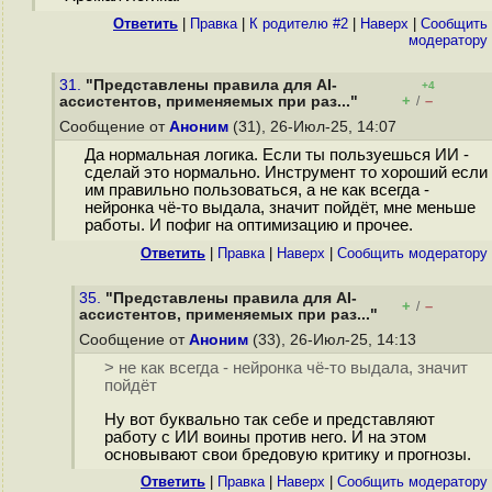
Ответить
|
Правка
|
К родителю #2
|
Наверх
|
Cообщить
модератору
31.
"Представлены правила для AI-
+4
+
–
ассистентов, применяемых при раз..."
/
Сообщение от
Аноним
(31), 26-Июл-25, 14:07
Да нормальная логика. Если ты пользуешься ИИ -
сделай это нормально. Инструмент то хороший если
им правильно пользоваться, а не как всегда -
нейронка чё-то выдала, значит пойдёт, мне меньше
работы. И пофиг на оптимизацию и прочее.
Ответить
|
Правка
|
Наверх
|
Cообщить модератору
35.
"Представлены правила для AI-
+
–
/
ассистентов, применяемых при раз..."
Сообщение от
Аноним
(33), 26-Июл-25, 14:13
> не как всегда - нейронка чё-то выдала, значит
пойдёт
Ну вот буквально так себе и представляют
работу с ИИ воины против него. И на этом
основывают свои бредовую критику и прогнозы.
Ответить
|
Правка
|
Наверх
|
Cообщить модератору