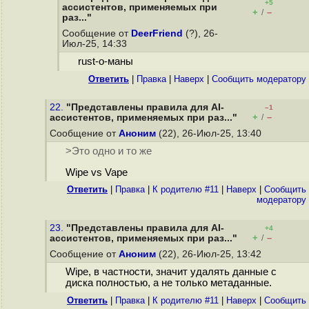
+5
ассистентов, применяемых при
+
–
/
раз..."
Сообщение от
DeerFriend
(?), 26-
Июл-25, 14:33
rust-o-маны
Ответить
|
Правка
|
Наверх
|
Cообщить модератору
22.
"Представлены правила для AI-
–1
+
–
ассистентов, применяемых при раз..."
/
Сообщение от
Аноним
(22), 26-Июл-25, 13:40
>Это одно и то же
Wipe vs Vape
Ответить
|
Правка
|
К родителю #11
|
Наверх
|
Cообщить
модератору
23.
"Представлены правила для AI-
+4
+
–
ассистентов, применяемых при раз..."
/
Сообщение от
Аноним
(22), 26-Июл-25, 13:42
Wipe, в частности, значит удалять данные с
диска полностью, а не только метаданные.
Ответить
|
Правка
|
К родителю #11
|
Наверх
|
Cообщить