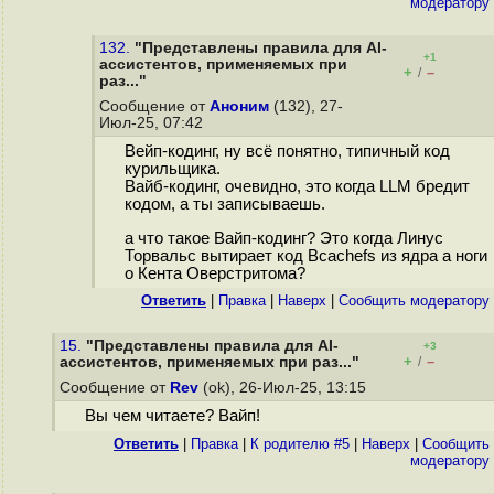
модератору
132.
"Представлены правила для AI-
+1
ассистентов, применяемых при
+
–
/
раз..."
Сообщение от
Аноним
(132), 27-
Июл-25, 07:42
Вейп-кодинг, ну всё понятно, типичный код
курильщика.
Вайб-кодинг, очевидно, это когда LLM бредит
кодом, а ты записываешь.
а что такое Вайп-кодинг? Это когда Линус
Торвальс вытирает код Bcachefs из ядра а ноги
о Кента Оверстритома?
Ответить
|
Правка
|
Наверх
|
Cообщить модератору
15.
"Представлены правила для AI-
+3
+
–
ассистентов, применяемых при раз..."
/
Сообщение от
Rev
(ok), 26-Июл-25, 13:15
Вы чем читаете? Вайп!
Ответить
|
Правка
|
К родителю #5
|
Наверх
|
Cообщить
модератору