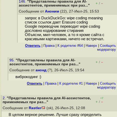
146.
"Представлены правила для AI-
+
–
/
ассистентов, применяемых при раз..."
Сообщение от
Аноним
(22), 27-Июл-25, 15:53
запрос в DuckDuckGo: wipe coding meaning
список ссылок дает Erasure coding
Google переводчик переводит wipe coding
дословно кодирование стирания
Объясни, мил-человек, а то я кроме сайта с
красивыми картинками, ничего не встречал.
Ответить
|
Правка
|
К родителю #64
|
Наверх
|
Cообщить
модератору
95.
"Представлены правила для AI-
+
–
/
ассистентов, применяемых при раз..."
Сообщение от
анонд
(?), 26-Июл-25, 19:54
виброкодинг :)
Ответить
|
Правка
|
К родителю #1
|
Наверх
|
Cообщить
модератору
2.
"Представлены правила для AI-ассистентов,
+7
+
–
применяемых при раз..."
/
Сообщение от
Rastler
(ok), 26-Июл-25, 12:08
В целом верное решение. Лучше сразу определить