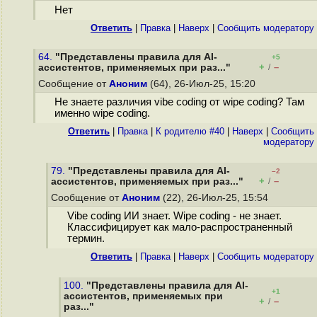
Нет
Ответить
|
Правка
|
Наверх
|
Cообщить модератору
64.
"Представлены правила для AI-
+5
+
–
ассистентов, применяемых при раз..."
/
Сообщение от
Аноним
(64), 26-Июл-25, 15:20
Не знаете различия vibe coding от wipe coding? Там
именно wipe coding.
Ответить
|
Правка
|
К родителю #40
|
Наверх
|
Cообщить
модератору
79.
"Представлены правила для AI-
–2
+
–
ассистентов, применяемых при раз..."
/
Сообщение от
Аноним
(22), 26-Июл-25, 15:54
Vibe coding ИИ знает. Wipe coding - не знает.
Классифицирует как мало-распространенный
термин.
Ответить
|
Правка
|
Наверх
|
Cообщить модератору
100.
"Представлены правила для AI-
+1
ассистентов, применяемых при
+
–
/
раз..."