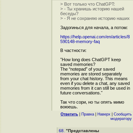
> Вот только что ChatGPT:
> - Ты хранишь историю нашей
беседы?
> - Я не сохраняю историю наших
Задогинься для начала, а потом:
https://help.openai.com/en/articles/8
590148-memory-faq
В частности:
"How long does ChatGPT keep
saved memories?
The “notepad” of your saved
memories are stored separately
from your chat history. This means
even if you delete a chat, any saved
memories from it can still be used in
future conversations."
Так что сори, но ты опять мимо
воюешь.
Ответить
|
Правка
|
Наверх
|
Cообщить
модератору
68.
"Представлены