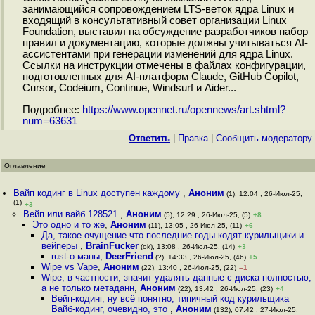
занимающийся сопровождением LTS-веток ядра Linux и
входящий в консультативный совет организации Linux
Foundation, выставил на обсуждение разработчиков набор
правил и документацию, которые должны учитываться AI-
ассистентами при генерации изменений для ядра Linux.
Ссылки на инструкции отмечены в файлах конфигурации,
подготовленных для AI-платформ Claude, GitHub Copilot,
Cursor, Codeium, Continue, Windsurf и Aider...
Подробнее:
https://www.opennet.ru/opennews/art.shtml?
num=63631
Ответить
|
Правка
|
Cообщить модератору
Оглавление
Вайп кодинг в Linux доступен каждому
,
Аноним
(1), 12:04 , 26-Июл-25,
(1)
+3
Вейп или вайб 128521
,
Аноним
(5), 12:29 , 26-Июл-25, (5)
+8
Это одно и то же
,
Аноним
(11), 13:05 , 26-Июл-25, (11)
+6
Да, такое очущение что последние годы кодят курильщики и
вейперы
,
BrainFucker
(ok), 13:08 , 26-Июл-25, (14)
+3
rust-o-маны
,
DeerFriend
(?), 14:33 , 26-Июл-25, (46)
+5
Wipe vs Vape
,
Аноним
(22), 13:40 , 26-Июл-25, (22)
–1
Wipe, в частности, значит удалять данные с диска полностью,
а не только метаданн
,
Аноним
(22), 13:42 , 26-Июл-25, (23)
+4
Вейп-кодинг, ну всё понятно, типичный код курильщика
Вайб-кодинг, очевидно, это
,
Аноним
(132), 07:42 , 27-Июл-25,