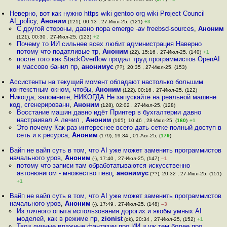
Неверно, вот как нужно https wiki gentoo org wiki Project Council
AI_policy
,
Аноним
(121), 00:13 , 27-Июл-25, (121)
+3
С другой стороны, давно пора emerge -av freebsd-sources
,
Аноним
(121), 00:30 , 27-Июл-25, (123)
+2
Почему то ИИ сильнее всех любит администрация Наверно
потому что податливые тр
,
Аноним
(22), 15:16 , 27-Июл-25, (140)
+1
после того как StackOverflow продал труд программистов OpenAI
и массово банил пр
,
анонимус
(??), 20:35 , 27-Июл-25, (153)
Ассистенты на текущий момент обладают настолько большим
контекстным окном, чтобы
,
Аноним
(122), 00:16 , 27-Июл-25, (122)
Никогда, запомните, НИКОГДА Не запускайте на реальной машине
код, сгенерированн
,
Аноним
(128), 02:02 , 27-Июл-25, (128)
Восстание машин давно идёт Принтер в бухгалтерии давно
настраивал А лечил
,
Аноним
(165), 10:46 , 28-Июл-25, (
160
)
+1
Это почему Как раз интереснее всего дать сетке полный доступ в
сеть и к ресурса
,
Аноним
(179), 19:34 , 01-Авг-25, (
179
)
Вайп не вайп суть в том, что AI уже может заменить программистов
начального уров
,
Аноним
(-), 17:40 , 27-Июл-25, (147)
–1
потому что записи там обработатываются искусственно
автонюнигом - множество певц
,
анонимус
(??), 20:32 , 27-Июл-25, (151)
+1
Вайп не вайп суть в том, что AI уже может заменить программистов
начального уров
,
Аноним
(-), 17:49 , 27-Июл-25, (148)
–3
Из личного опыта использования дорогих и якобы умных AI
моделей, как в режиме пр
,
zionist
(ok), 20:34 , 27-Июл-25, (152)
+1
Твои личные влажные фантазии про ИИ и уж тем более про