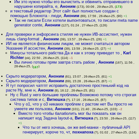
Им это нужно чтобы его вычистить и обвинить отправившего в
нарушени копирайта, е
,
Аноним
(173), 00:06 , 29-Июл-25, (
173
)
и текстовый редактор Этот сайт был полностью создан с
помощью Блокнота - люди
,
Аноним
(89), 17:56 , 26-Июл-25, (90)
+1
Так не писали Если хотели выпонтоваться, то писали meta name
generator conte
,
Аноним
(127), 01:24 , 27-Июл-25, (126)
Для проверки и энфорсинга стиляя не нужен ИB-ассистент, нужен
лишь clang-format
,
Аноним
(39), 13:57 , 26-Июл-25, (26)
+1
ИИ не является физическим лицом, не может считаться автором
Указание И ассистен
,
Аноним
(39), 13:59 , 26-Июл-25, (27)
+4
Минусы тотального рабства Да и как к этому приведет то
,
Karl
Richter
(ok), 22:50 , 26-Июл-25, (114)
–1
Вы лично готовы прям завтра стать рабом
,
Аноним
(167), 11:56 ,
28-Июл-25, (
)
167
Скрыто модератором
,
Аноним
(61), 15:07 , 26-Июл-25, (61)
+1
Скрыто модератором
,
Аноним
(69), 15:28 , 26-Июл-25, (67)
+1
Я тут попросил чатгпт исправить достаточно простенький код на
расте Ну, мне н
,
Аноним
(9), 16:12 , 26-Июл-25, (81)
Ну с Rust у него большие проблемы Возможно потому что строгая
система типов и с
,
Витюшка
(?), 17:16 , 26-Июл-25, (87)
Что у o1, что у o3 никаких проблем с растом нет Вы просто не
умеете им пользова
,
Аноним
(101), 21:40 , 26-Июл-25, (103)
–2
Вместо того чтобы балаболить мог бы показать как он
напишет код Задача layout-a
,
Витюшка
(?), 23:50 , 26-Июл-25, (117)
+1
Что ты от него хочешь, он же веб-манки - публичный API
генерирует, короче то, чт
,
похнапоха
(?), 01:02 , 27-Июл-25, (124)