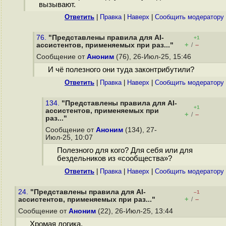
вызывают.
Ответить
|
Правка
|
Наверх
|
Cообщить модератору
76.
"Представлены правила для AI-
+1
+
–
ассистентов, применяемых при раз..."
/
Сообщение от
Аноним
(76), 26-Июл-25, 15:46
И чё полезного они туда законтрибутили?
Ответить
|
Правка
|
Наверх
|
Cообщить модератору
134.
"Представлены правила для AI-
+1
ассистентов, применяемых при
+
–
/
раз..."
Сообщение от
Аноним
(134), 27-
Июл-25, 10:07
Полезного для кого? Для себя или для
бездельников из «сообщества»?
Ответить
|
Правка
|
Наверх
|
Cообщить модератору
24.
"Представлены правила для AI-
–1
+
–
ассистентов, применяемых при раз..."
/
Сообщение от
Аноним
(22), 26-Июл-25, 13:44
Хромая логика.