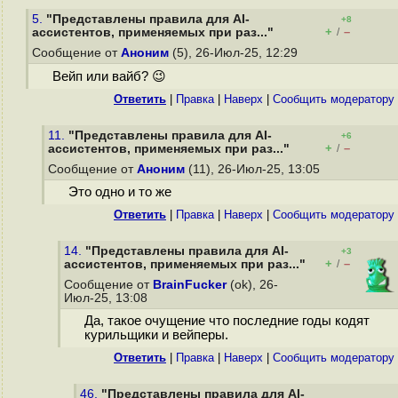
5.
"Представлены правила для AI-
+8
+
–
ассистентов, применяемых при раз..."
/
Сообщение от
Аноним
(5), 26-Июл-25, 12:29
Вейп или вайб? 😉
Ответить
|
Правка
|
Наверх
|
Cообщить модератору
11.
"Представлены правила для AI-
+6
+
–
ассистентов, применяемых при раз..."
/
Сообщение от
Аноним
(11), 26-Июл-25, 13:05
Это одно и то же
Ответить
|
Правка
|
Наверх
|
Cообщить модератору
14.
"Представлены правила для AI-
+3
+
–
ассистентов, применяемых при раз..."
/
Сообщение от
BrainFucker
(ok), 26-
Июл-25, 13:08
Да, такое очущение что последние годы кодят
курильщики и вейперы.
Ответить
|
Правка
|
Наверх
|
Cообщить модератору
46.
"Представлены правила для AI-