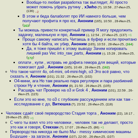
Вообще-то любая разработка так выглядит, AI просто
может помочь убрать рутину
,
x3who
(?), 10:58 , 27-Июл-25,
(136)
–2
В этом и беда балаболят про ИИ намного больше, чем
получают профита я про юз
,
Аноним
(165), 10:50 , 28-Июл-25,
(
)
163
Ты можешь привести конкретный пример Я могу предолжить
задачку, маленькую и про
,
Аноним
(-), 12:54 , 27-Июл-25, (137)
+1
Проще самому написать Читаешь в буфер и если прочитано
хотя бы 4 байта, их убир
,
Аноним
(165), 10:53 , 28-Июл-25, (
164
)
Да, я тоже пришёл к этому выводу Зачем копировать
лишний раз Vec into_raw_parts
,
Аноним
(-), 15:28 , 28-Июл-25,
(
)
172
оплати , купи , исправь не дофига гемора для вещей, которые
помогают дай
,
Аноним
(165), 10:49 , 28-Июл-25, (
162
)
Что такое чатгпт 4o, o4-mini, o4-mini-high, o3 Это всё равно, что
сказать я
,
Аноним
(101), 21:32 , 26-Июл-25, (102)
О4-мини, ага Но там реально пара регулярок и пара разбиений
строки Ну и чтение
,
Аноним
(9), 21:50 , 26-Июл-25, (105)
Расшарь чат Проверю на o3 и Grok 4
,
Аноним
(101), 22:59 , 26-
Июл-25, (115)
Если это ко мне, то o3 с глубоким рассуждением или как там -
исследование с до
,
Витюшка
(?), 23:52 , 26-Июл-25, (118)
Человек сдаёт своё первородство Стадия торга
,
Аноним
(22), 16:17 ,
26-Июл-25, (82)
+1
С чего ты взял что это человеки , человек так не делают, просто
это как и говоря
,
Стекхан
(?), 17:07 , 26-Июл-25, (86)
+1
Первородства никогда не было Мы - messy химические машины
Будущее - за загрузк
,
Аноним
(107), 22:00 , 26-Июл-25, (107)