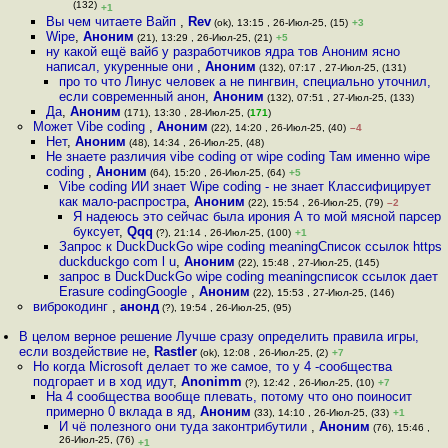
(132)
+1
Вы чем читаете Вайп
,
Rev
(ok), 13:15 , 26-Июл-25, (15)
+3
Wipe
,
Аноним
(21), 13:29 , 26-Июл-25, (21)
+5
ну какой ещё вайб у разработчиков ядра тов Аноним ясно
написал, укуренные они
,
Аноним
(132), 07:17 , 27-Июл-25, (131)
про то что Линус человек а не пингвин, специально уточнил,
если современный анон
,
Аноним
(132), 07:51 , 27-Июл-25, (133)
Да
,
Аноним
(171), 13:30 , 28-Июл-25, (
171
)
Может Vibe coding
,
Аноним
(22), 14:20 , 26-Июл-25, (40)
–4
Нет
,
Аноним
(48), 14:34 , 26-Июл-25, (48)
Не знаете различия vibe coding от wipe coding Там именно wipe
coding
,
Аноним
(64), 15:20 , 26-Июл-25, (64)
+5
Vibe coding ИИ знает Wipe coding - не знает Классифицирует
как мало-распростра
,
Аноним
(22), 15:54 , 26-Июл-25, (79)
–2
Я надеюсь это сейчас была ирония А то мой мясной парсер
буксует
,
Qqq
(?), 21:14 , 26-Июл-25, (100)
+1
Запрос к DuckDuckGo wipe coding meaningСписок ссылок https
duckduckgo com l u
,
Аноним
(22), 15:48 , 27-Июл-25, (145)
запрос в DuckDuckGo wipe coding meaningсписок ссылок дает
Erasure codingGoogle
,
Аноним
(22), 15:53 , 27-Июл-25, (146)
виброкодинг
,
анонд
(?), 19:54 , 26-Июл-25, (95)
В целом верное решение Лучше сразу определить правила игры,
если воздействие не
,
Rastler
(ok), 12:08 , 26-Июл-25, (2)
+7
Но когда Microsoft делает то же самое, то у 4 -сообщества
подгорает и в ход идут
,
Anonimm
(?), 12:42 , 26-Июл-25, (10)
+7
На 4 сообщества вообще плевать, потому что оно поиносит
примерно 0 вклада в яд
,
Аноним
(33), 14:10 , 26-Июл-25, (33)
+1
И чё полезного они туда законтрибутили
,
Аноним
(76), 15:46 ,
26-Июл-25, (76)
+1