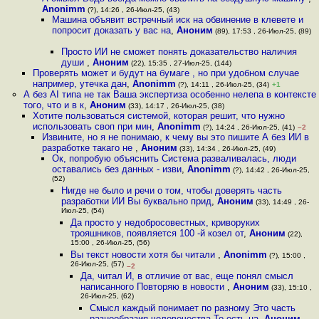
Anonimm
(?), 14:26 , 26-Июл-25, (43)
Машина объявит встречный иск на обвинение в клевете и
попросит доказать у вас на
,
Аноним
(89), 17:53 , 26-Июл-25, (89)
Просто ИИ не сможет понять доказательство наличия
души
,
Аноним
(22), 15:35 , 27-Июл-25, (144)
Проверять может и будут на бумаге , но при удобном случае
например, утечка дан
,
Anonimm
(?), 14:11 , 26-Июл-25, (34)
+1
А без AI типа не так Ваша экспертиза особенно нелепа в контексте
того, что и в к
,
Аноним
(33), 14:17 , 26-Июл-25, (38)
Хотите пользоваться системой, которая решит, что нужно
использовать своп при мин
,
Anonimm
(?), 14:24 , 26-Июл-25, (41)
–2
Извините, но я не понимаю, к чему вы это пишите А без ИИ в
разработке такаго не
,
Аноним
(33), 14:34 , 26-Июл-25, (49)
Ок, попробую объяснить Система разваливалась, люди
оставались без данных - изви
,
Anonimm
(?), 14:42 , 26-Июл-25,
(52)
Нигде не было и речи о том, чтобы доверять часть
разработки ИИ Вы буквально прид
,
Аноним
(33), 14:49 , 26-
Июл-25, (54)
Да просто у недобросовестных, криворуких
трояшников, появляется 100 -й козел от
,
Аноним
(22),
15:00 , 26-Июл-25, (56)
Вы текст новости хотя бы читали
,
Anonimm
(?), 15:00 ,
26-Июл-25, (57)
–2
Да, читал И, в отличие от вас, еще понял смысл
написанного Повторяю в новости
,
Аноним
(33), 15:10 ,
26-Июл-25, (62)
Смысл каждый понимает по разному Это часть
разнообразия человечества То есть на
,
Аноним