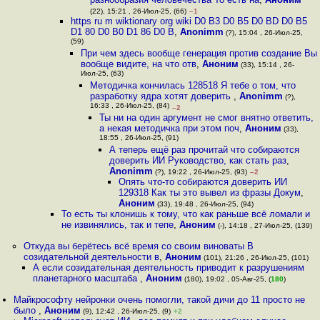
(22), 15:21 , 26-Июл-25, (66)
–1
https ru m wiktionary org wiki D0 B3 D0 B5 D0 BD D0 B5
D1 80 D0 B0 D1 86 D0 B
,
Anonimm
(?), 15:04 , 26-Июл-25,
(59)
При чем здесь вообще генерация против создание Вы
вообще видите, на что отв
,
Аноним
(33), 15:14 , 26-
Июл-25, (63)
Методичка кончилась 128518 Я тебе о том, что
разработку ядра хотят доверить
,
Anonimm
(?),
16:33 , 26-Июл-25, (84)
–2
Ты ни на один аргумент не смог внятно ответить,
а некая методичка при этом поч
,
Аноним
(33),
18:55 , 26-Июл-25, (91)
А теперь ещё раз прочитай что собираются
доверить ИИ Руководство, как стать раз
,
Anonimm
(?), 19:22 , 26-Июл-25, (93)
–2
Опять что-то собираются доверить ИИ
129318 Как ты это вывел из фразы Докум
,
Аноним
(33), 19:48 , 26-Июл-25, (94)
То есть ты клонишь к тому, что как раньше всё ломали и
не извинялись, так и тепе
,
Аноним
(-), 14:18 , 27-Июл-25, (139)
Откуда вы берётесь всё время со своим виноваты В
созидательной деятельности в
,
Аноним
(101), 21:26 , 26-Июл-25, (101)
А если созидательная деятельность приводит к разрушениям
планетарного масштаба
,
Аноним
(180), 19:02 , 05-Авг-25, (
180
)
Майкрософту нейронки очень помогли, такой дичи до 11 просто не
было
,
Аноним
(9), 12:42 , 26-Июл-25, (9)
+2