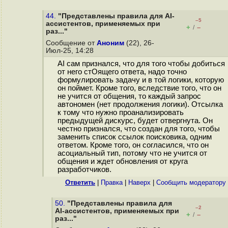
44.
"Представлены правила для AI-
–5
ассистентов, применяемых при
+
–
/
раз..."
Сообщение от
Аноним
(22), 26-
Июл-25, 14:28
AI сам признался, что для того чтобы добиться
от него стОящего ответа, надо точно
формулировать задачу и в той логики, которую
он поймет. Кроме того, вследствие того, что он
не учится от общения, то каждый запрос
автономен (нет продолжения логики). Отсылка
к тому что нужно проанализировать
предыдущей дискурс, будет отвергнута. Он
честно признался, что создан для того, чтобы
заменить список ссылок поисковика, одним
ответом. Кроме того, он согласился, что он
асоциальный тип, потому что не учится от
общения и ждет обновления от круга
разработчиков.
Ответить
|
Правка
|
Наверх
|
Cообщить модератору
50.
"Представлены правила для
–2
AI-ассистентов, применяемых при
+
–
/
раз..."