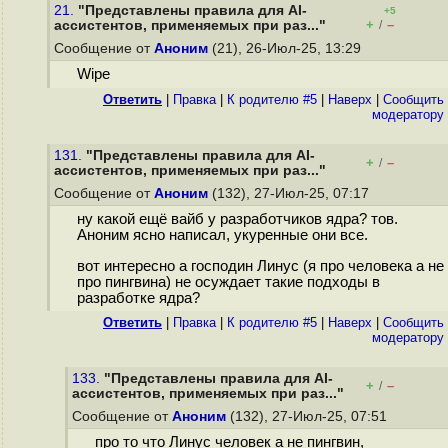
21.
"Представлены правила для AI-
+5
+
–
ассистентов, применяемых при раз..."
/
Сообщение от
Аноним
(21), 26-Июл-25, 13:29
Wipe
Ответить
|
Правка
|
К родителю #5
|
Наверх
|
Cообщить
модератору
131.
"Представлены правила для AI-
+
–
/
ассистентов, применяемых при раз..."
Сообщение от
Аноним
(132), 27-Июл-25, 07:17
ну какой ещё вайб у разработчиков ядра? тов.
Аноним ясно написал, укуренные они все.
вот интересно а господин Линус (я про человека а не
про пингвина) не осуждает такие подходы в
разработке ядра?
Ответить
|
Правка
|
К родителю #5
|
Наверх
|
Cообщить
модератору
133.
"Представлены правила для AI-
+
–
/
ассистентов, применяемых при раз..."
Сообщение от
Аноним
(132), 27-Июл-25, 07:51
про то что Линус человек а не пингвин,