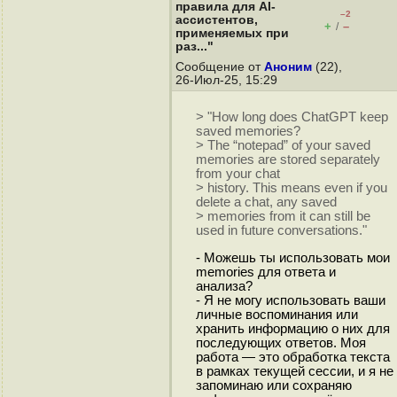
правила для AI-
–2
ассистентов,
+
–
/
применяемых при
раз..."
Сообщение от
Аноним
(22),
26-Июл-25, 15:29
> "How long does ChatGPT keep
saved memories?
> The “notepad” of your saved
memories are stored separately
from your chat
> history. This means even if you
delete a chat, any saved
> memories from it can still be
used in future conversations."
- Можешь ты использовать мои
memories для ответа и
анализа?
- Я не могу использовать ваши
личные воспоминания или
хранить информацию о них для
последующих ответов. Моя
работа — это обработка текста
в рамках текущей сессии, и я не
запоминаю или сохраняю