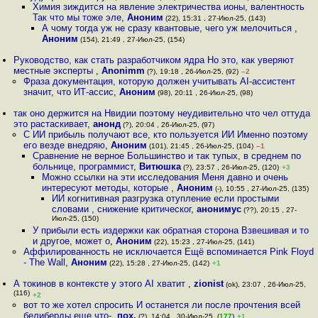
Химия зиждится на явление электричества ионы, валентность
Так что мы тоже эле
,
Аноним
(22), 15:31 , 27-Июл-25, (143)
А чому тогда уж не сразу квантовые, чего уж мелочиться
,
Аноним
(154), 21:49 , 27-Июл-25, (154)
Руководство, как стать разработчиком ядра Но это, как уверяют
местные эксперты
,
Anonimm
(?), 19:18 , 26-Июл-25, (92)
–2
Фраза документация, которую должен учитывать AI-ассистент
значит, что ИТ-ассис
,
Аноним
(98), 20:11 , 26-Июл-25, (98)
так оно держится на Нвидии поэтому неудивительно что чел оттуда
это растаскивает
,
анонд
(?), 20:04 , 26-Июл-25, (97)
С ИИ прибыль получают все, кто пользуется ИИ Именно поэтому
его везде внедряю
,
Аноним
(101), 21:45 , 26-Июл-25, (104)
–1
Сравнение не верное Большинство и так тупых, в среднем по
больнице, программист
,
Витюшка
(?), 23:57 , 26-Июл-25, (120)
+3
Можно ссылки на эти исследования Меня давно и очень
интересуют методы, которые
,
Аноним
(-), 10:55 , 27-Июл-25, (135)
ИИ когнитивная разгрузка отупление если простыми
словами , снижение критическог
,
анонимус
(??), 20:15 , 27-
Июл-25, (150)
У прибыли есть издержки как обратная сторона Взвешивая и то
и другое, может о
,
Аноним
(22), 15:23 , 27-Июл-25, (141)
Аффилированность не исключается Ещё вспоминается Pink Floyd
- The Wall
,
Аноним
(22), 15:28 , 27-Июл-25, (142)
+1
А токинов в контексте у этого AI хватит
,
zionist
(ok), 23:07 , 26-Июл-25,
(116)
+2
вот то же хотел спросить И останется ли после прочтения всей
белиберды еще что-
,
пох.
(?), 14:04 , 30-Июл-25, (
177
)
+1