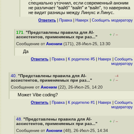
специально уточнил, если современный аноним
не различает “вайб” “вайп” и “вайп”, то наверняка
не видит разницы между Линукс и Линус.
Ответить
|
Правка
|
Наверх
|
Cообщить модератору
171
.
"Представлены правила для AI-
+
–
/
ассистентов, применяемых при раз..."
Сообщение от
Аноним
(171), 28-Июл-25, 13:30
Да
Ответить
|
Правка
|
К родителю #5
|
Наверх
|
Cообщить
модератору
40.
"Представлены правила для AI-
–4
+
–
ассистентов, применяемых при раз..."
/
Сообщение от
Аноним
(22), 26-Июл-25, 14:20
Может Vibe coding?
Ответить
|
Правка
|
К родителю #1
|
Наверх
|
Cообщить
модератору
48.
"Представлены правила для AI-
+
–
/
ассистентов, применяемых при раз..."
Сообщение от
Аноним
(48), 26-Июл-25, 14:34