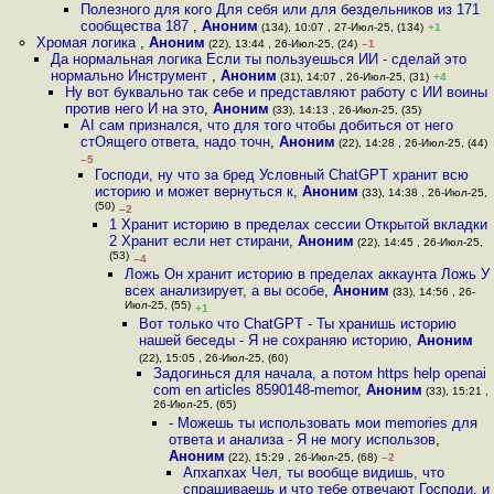
Полезного для кого Для себя или для бездельников из 171
сообщества 187
,
Аноним
(134), 10:07 , 27-Июл-25, (134)
+1
Хромая логика
,
Аноним
(22), 13:44 , 26-Июл-25, (24)
–1
Да нормальная логика Если ты пользуешься ИИ - сделай это
нормально Инструмент
,
Аноним
(31), 14:07 , 26-Июл-25, (31)
+4
Ну вот буквально так себе и представляют работу с ИИ воины
против него И на это
,
Аноним
(33), 14:13 , 26-Июл-25, (35)
AI сам признался, что для того чтобы добиться от него
стОящего ответа, надо точн
,
Аноним
(22), 14:28 , 26-Июл-25, (44)
–5
Господи, ну что за бред Условный ChatGPT хранит всю
историю и может вернуться к
,
Аноним
(33), 14:38 , 26-Июл-25,
(50)
–2
1 Хранит историю в пределах сессии Открытой вкладки
2 Хранит если нет стирани
,
Аноним
(22), 14:45 , 26-Июл-25,
(53)
–4
Ложь Он хранит историю в пределах аккаунта Ложь У
всех анализирует, а вы особе
,
Аноним
(33), 14:56 , 26-
Июл-25, (55)
+1
Вот только что ChatGPT - Ты хранишь историю
нашей беседы - Я не сохраняю историю
,
Аноним
(22), 15:05 , 26-Июл-25, (60)
Задогинься для начала, а потом https help openai
com en articles 8590148-memor
,
Аноним
(33), 15:21 ,
26-Июл-25, (65)
- Можешь ты использовать мои memories для
ответа и анализа - Я не могу использов
,
Аноним
(22), 15:29 , 26-Июл-25, (68)
–2
Апхапхах Чел, ты вообще видишь, что
спрашиваешь и что тебе отвечают Господи, и