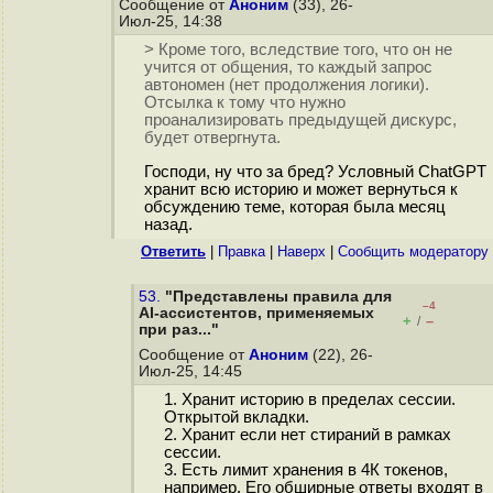
Сообщение от
Аноним
(33), 26-
Июл-25, 14:38
> Кроме того, вследствие того, что он не
учится от общения, то каждый запрос
автономен (нет продолжения логики).
Отсылка к тому что нужно
проанализировать предыдущей дискурс,
будет отвергнута.
Господи, ну что за бред? Условный ChatGPT
хранит всю историю и может вернуться к
обсуждению теме, которая была месяц
назад.
Ответить
|
Правка
|
Наверх
|
Cообщить модератору
53.
"Представлены правила для
–4
AI-ассистентов, применяемых
+
–
/
при раз..."
Сообщение от
Аноним
(22), 26-
Июл-25, 14:45
1. Хранит историю в пределах сессии.
Открытой вкладки.
2. Хранит если нет стираний в рамках
сессии.
3. Есть лимит хранения в 4К токенов,
например. Его обширные ответы входят в