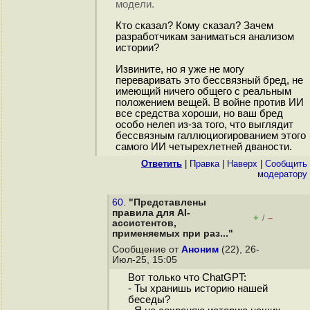
модели.
Кто сказал? Кому сказал? Зачем
разработчикам заниматься анализом
истории?
Извините, но я уже не могу
переваривать это бессвязный бред, не
имеющий ничего общего с реальным
положением вещей. В войне против ИИ
все средства хороши, но ваш бред
особо нелеп из-за того, что выглядит
бессвязным галлюциогированием этого
самого ИИ четырехлетней дваности.
Ответить
|
Правка
|
Наверх
|
Cообщить
модератору
60.
"Представлены
правила для AI-
+
–
/
ассистентов,
применяемых при раз..."
Сообщение от
Аноним
(22), 26-
Июл-25, 15:05
Вот только что ChatGPT:
- Ты хранишь историю нашей
беседы?