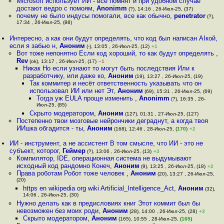
Microsoft использует ИИ - все помнят и при удобном случае
достают ведро с помоям
,
Anonimm
(?), 14:16 , 26-Июл-25, (37)
почему не было индусы помогали, все как обычно
,
penetrator
(?),
17:34 , 26-Июл-25, (88)
Интересно, а как они будут определять, что код был написан AIкой,
если я забью н
,
Аноним
(-), 13:05 , 26-Июл-25, (12)
+1
Вот тоже непонятно Если код хороший, то как будут определять
,
Rev
(ok), 13:17 , 26-Июл-25, (17)
–1
Никак Но если узнают то могут быть последствия Или к
разработчику, или даже ко
,
Аноним
(19), 13:27 , 26-Июл-25, (19)
Так коммитер и несёт ответственность указывать что он
использовал ИИ или нет Эт
,
Аноним
(69), 15:31 , 26-Июл-25, (69)
Тогда уж EULA проще изменить
,
Anonimm
(?), 16:35 , 26-
Июл-25, (85)
Скрыто модератором
,
Аноним
(127), 01:31 , 27-Июл-25, (127)
Постепенно твои мозговые нейрончики деграднут, а когда твоя
ИИшка обгадится - ты
,
Аноним
(168), 12:46 , 28-Июл-25, (
170
)
+2
ИИ - инструмент, а не ассистент В том смысле, что ИИ - это не
субъект, которог
,
Геймер
(?), 13:06 , 26-Июл-25, (13)
+3
Компилятор, IDE, операционная система не выдумывают
исходный код рандомно Конеч
,
Аноним
(9), 13:25 , 26-Июл-25, (18)
+2
Права роботам Робот тоже человек
,
Аноним
(20), 13:27 , 26-Июл-25,
(20)
https en wikipedia org wiki Artificial_Intelligence_Act
,
Аноним
(32),
14:06 , 26-Июл-25, (30)
Нужно делать как в предисловиях книг Этот коммит был бы
невозможен без моих роди
,
Аноним
(28), 14:00 , 26-Июл-25, (28)
+3
Скрыто модератором
,
Аноним
(165), 10:55 , 28-Июл-25, (
165
)