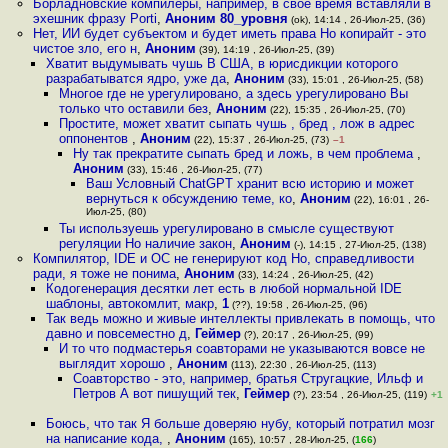
Борладновские компилеры, например, в своё время вставляли в
эхешник фразу Porti
,
Аноним 80_уровня
(ok), 14:14 , 26-Июл-25, (36)
Нет, ИИ будет субъектом и будет иметь права Но копирайт - это
чистое зло, его н
,
Аноним
(39), 14:19 , 26-Июл-25, (39)
Хватит выдумывать чушь В США, в юрисдикции которого
разрабатыватся ядро, уже да
,
Аноним
(33), 15:01 , 26-Июл-25, (58)
Многое где не урегулировано, а здесь урегулировано Вы
только что оставили без
,
Аноним
(22), 15:35 , 26-Июл-25, (70)
Простите, может хватит сыпать чушь , бред , лож в адрес
оппонентов
,
Аноним
(22), 15:37 , 26-Июл-25, (73)
–1
Ну так прекратите сыпать бред и ложь, в чем проблема
,
Аноним
(33), 15:46 , 26-Июл-25, (77)
Ваш Условный ChatGPT хранит всю историю и может
вернуться к обсуждению теме, ко
,
Аноним
(22), 16:01 , 26-
Июл-25, (80)
Ты используешь урегулировано в смысле существуют
регуляции Но наличие закон
,
Аноним
(-), 14:15 , 27-Июл-25, (138)
Компилятор, IDE и ОС не генерируют код Но, справедливости
ради, я тоже не понима
,
Аноним
(33), 14:24 , 26-Июл-25, (42)
Кодогенерация десятки лет есть в любой нормальной IDE
шаблоны, автокомлит, макр
,
1
(??), 19:58 , 26-Июл-25, (96)
Так ведь можно и живые интеллекты привлекать в помощь, что
давно и повсеместно д
,
Геймер
(?), 20:17 , 26-Июл-25, (99)
И то что подмастерья соавторами не указываются вовсе не
выглядит хорошо
,
Аноним
(113), 22:30 , 26-Июл-25, (113)
Соавторство - это, например, братья Стругацкие, Ильф и
Петров А вот пишущий тек
,
Геймер
(?), 23:54 , 26-Июл-25, (119)
+1
Боюсь, что так Я больше доверяю нубу, который потратил мозг
на написание кода,
,
Аноним
(165), 10:57 , 28-Июл-25, (
166
)