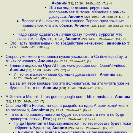
,
Аноним
(33), 15:36 , 26-Июл-25, (71)
+1
Это наглядно демонстрирует как
воспринимает Ai токен Memories в рамках
дискусси
,
Аноним
(22), 15:48 , 26-Июл-25, (78)
–3
Вопрос к AI - почему небо голубое Первое предложение
правильное, что это объясн
,
Аноним
(22), 14:34 , 26-Июл-25, (47)
–1
Надо сразу сдаваться Лучше сразу принять суррогат Что
запишем на бумаге, то и
,
Аноним
(22), 14:40 , 26-Июл-25, (51)
+1
Это часть пропаганды - что воздействие неизбежно
,
анмоинао
(?),
21:57 , 26-Июл-25, (106)
+4
Скорее уже живого человека нужно указывать в Co-developed-by, а
AI как основного
,
Аноним
(6), 12:32 , 26-Июл-25, (6)
Гляньте подкасты OpenAI https www youtube com OpenAI videos
,
Аноним
(32), 14:08 , 26-Июл-25, (32)
–1
И что их маркетинговый буллщит доказывает
,
Аноним
(83),
16:23 , 26-Июл-25, (83)
+3
Да зачем тебе вообще про это волноваться, ты это читать уже не
будешь Так, в пе
,
Аноним
(168), 12:40 , 28-Июл-25, (
168
)
А Gemini и Mistral - https gemini google com - https mistral ai
,
Аноним
(32), 12:35 , 26-Июл-25, (7)
Сначала ИИ в Firefox, теперь в разработке ядра А если какой косяк,
то разрабы р
,
Anonimm
(?), 12:41 , 26-Июл-25, (8)
–1
То есть по вашему никто не будет тестировать и никто не будет
проверять патчи
,
Rev
(ok), 13:16 , 26-Июл-25, (16)
–1
Ну да Прочитайте Подразумевается что тестировать будет тоже
нейросеть Будет ли
,
Аноним
(29), 14:02 , 26-Июл-25, (29)
+2
А смысл Ведь всегда можно свалить на бездушную машину
,