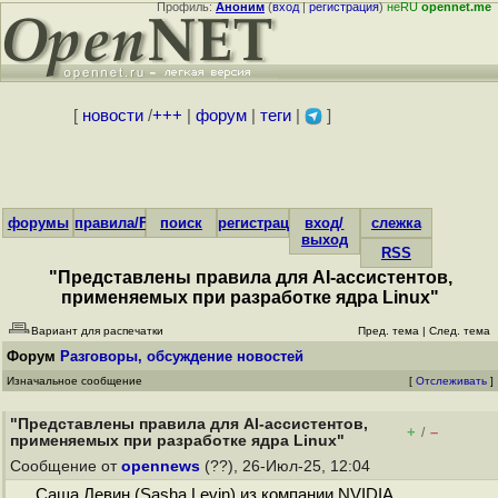
Профиль:
Аноним
(
вход
|
регистрация
)
неRU
opennet.me
[
новости
/
+++
|
форум
|
теги
|
]
форумы
правила/FAQ
поиск
регистрация
вход/
слежка
выход
RSS
"Представлены правила для AI-ассистентов,
применяемых при разработке ядра Linux"
Вариант для распечатки
Пред. тема
|
След. тема
Форум
Разговоры, обсуждение новостей
Изначальное сообщение
[
Отслеживать
]
"Представлены правила для AI-ассистентов,
+
–
/
применяемых при разработке ядра Linux"
Сообщение от
opennews
(??), 26-Июл-25, 12:04
Саша Левин (Sasha Levin) из компании NVIDIA,