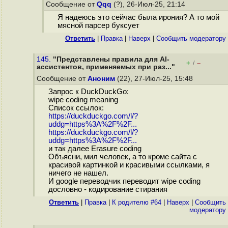
Сообщение от
Qqq
(?), 26-Июл-25, 21:14
Я надеюсь это сейчас была ирония? А то мой
мясной парсер буксует
Ответить
|
Правка
|
Наверх
|
Cообщить модератору
145.
"Представлены правила для AI-
+
–
/
ассистентов, применяемых при раз..."
Сообщение от
Аноним
(22), 27-Июл-25, 15:48
Запрос к DuckDuckGo:
wipe coding meaning
Список ссылок:
https://duckduckgo.com/l/?
uddg=https%3A%2F%2F...
https://duckduckgo.com/l/?
uddg=https%3A%2F%2F...
и так далее Erasure coding
Объясни, мил человек, а то кроме сайта с
красивой картинкой и красивыми ссылками, я
ничего не нашел.
И google переводчик переводит wipe coding
дословно - кодирование стирания
Ответить
|
Правка
|
К родителю #64
|
Наверх
|
Cообщить
модератору