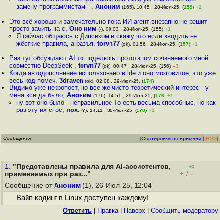
замену программистам -
,
Аноним
(165), 10:45 , 28-Июл-25, (
159
)
+2
Это всё хорошо и замечательно пока ИИ-агент внезапно не решит
просто забить на с
,
Оно ним
(-), 00:03 , 28-Июл-25, (155)
+1
Я сейчас общаюсь с Дипсиком и скажу что если вводить не
жёсткие правила, а разъя
,
torvn77
(ok), 01:56 , 28-Июл-25, (
157
)
+1
Раз тут обсуждают AI то поделюсь прототипом сочиняемого мной
совместно DeepSeek
,
torvn77
(ok), 00:47 , 28-Июл-25, (156)
–3
Когда автодополнение использовано в ide и оно мозговитое, это уже
весь код помеч
,
3draven
(ok), 02:08 , 29-Июл-25, (
174
)
Видимо уже некропост, но все же чисто теоретический интерес - у
меня всегда было
,
Аноним
(176), 14:51 , 29-Июл-25, (
176
)
+1
ну вот оно было - неправильное То есть весьма способные, но как
раз эту их спос
,
пох.
(?), 14:11 , 30-Июл-25, (
178
)
+1
Сообщения
[
Сортировка по времени
|
RSS
]
1.
"Представлены правила для AI-ассистентов,
+3
+
–
применяемых при раз..."
/
Сообщение от
Аноним
(1), 26-Июл-25, 12:04
Вайп кодинг в Linux доступен каждому!
Ответить
|
Правка
|
Наверх
|
Cообщить модератору