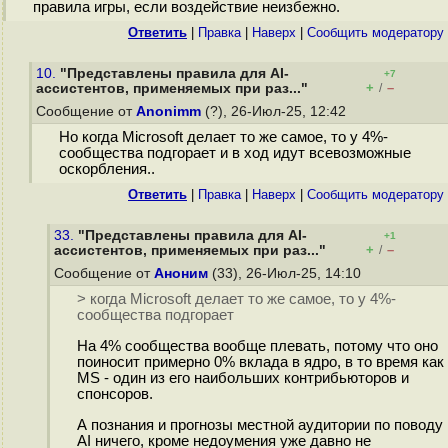
правила игры, если воздействие неизбежно.
Ответить
|
Правка
|
Наверх
|
Cообщить модератору
10.
"Представлены правила для AI-
+7
+
–
ассистентов, применяемых при раз..."
/
Сообщение от
Anonimm
(?), 26-Июл-25, 12:42
Но когда Microsoft делает то же самое, то у 4%-
сообщества подгорает и в ход идут всевозможные
оскорбления..
Ответить
|
Правка
|
Наверх
|
Cообщить модератору
33.
"Представлены правила для AI-
+1
+
–
ассистентов, применяемых при раз..."
/
Сообщение от
Аноним
(33), 26-Июл-25, 14:10
> когда Microsoft делает то же самое, то у 4%-
сообщества подгорает
На 4% сообщества вообще плевать, потому что оно
поиносит примерно 0% вклада в ядро, в то время как
MS - один из его наибольших контрибьюторов и
спонсоров.
А познания и прогнозы местной аудитории по поводу
AI ничего, кроме недоумения уже давно не