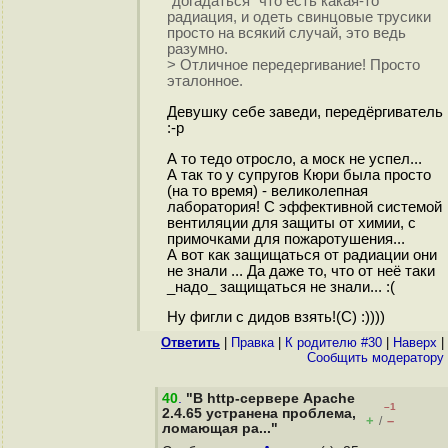
"догадаться" что есть какая-то
радиация, и одеть свинцовые трусики
просто на всякий случай, это ведь
разумно.
> Отличное передергивание! Просто
эталонное.
Девушку себе заведи, передёргиватель
:-р
А то тедо отросло, а моск не успел...
А так то у супругов Кюри была просто
(на то время) - великолепная
лаборатория! С эффективной системой
вентиляции для защиты от химии, с
примочками для пожаротушения...
А вот как защищаться от радиации они
не знали ... Да даже то, что от неё таки
_надо_ защищаться не знали... :(
Ну фигли с дидов взять!(С) :))))
Ответить
|
Правка
|
К родителю #30
|
Наверх
|
Cообщить модератору
40
.
"В http-сервере Apache
–1
2.4.65 устранена проблема,
+
–
/
ломающая ра..."