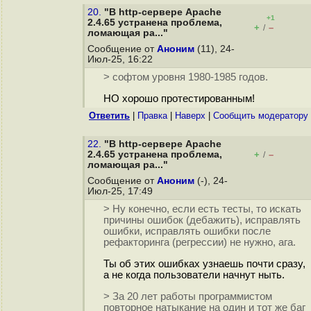
20.
"В http-сервере Apache
+1
2.4.65 устранена проблема,
+
–
/
ломающая ра..."
Сообщение от
Аноним
(11), 24-
Июл-25, 16:22
> софтом уровня 1980-1985 годов.
НО хорошо протестированным!
Ответить
|
Правка
|
Наверх
|
Cообщить модератору
22.
"В http-сервере Apache
2.4.65 устранена проблема,
+
–
/
ломающая ра..."
Сообщение от
Аноним
(-), 24-
Июл-25, 17:49
> Ну конечно, если есть тесты, то искать
причины ошибок (дебажить), исправлять
ошибки, исправлять ошибки после
рефакторинга (регрессии) не нужно, ага.
Ты об этих ошибках узнаешь почти сразу,
а не когда пользователи начнут ныть.
> За 20 лет работы программистом
повторное натыкание на один и тот же баг