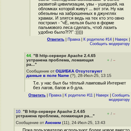
развитой цивилизации, увы - ушедшей, на
обломках которой живут ... вот эти. Ну как
обезьяны на заброшенных в джунглях
храмах. И злятся ведь на тех кто это овно
построил - "чЁ, нельзя было в форме
пальмового леса сделать, чтоб лазить
удобно было?!?!" :)))))
Ответить
|
Правка
|
К родителю #14
|
Наверх
|
Cообщить модератору
44
.
"В http-сервере Apache 2.4.65
устранена проблема, ломающая
+
–
/
ра..."
Сообщение от
ОШИБКА Отсутствуют
данные в поле Name
(?), 28-Июл-25, 13:15
Т.е. у нас был бы тёплый ламповый Интернет
без лагов, багов и б-дла.
Ответить
|
Правка
|
К родителю #11
|
Наверх
|
Cообщить
модератору
10.
"В http-сервере Apache 2.4.65
+
–
/
устранена проблема, ломающая ра..."
Сообщение от
Аноним
(11), 24-Июл-25, 13:43
Пока пользователю используют более новое вместо