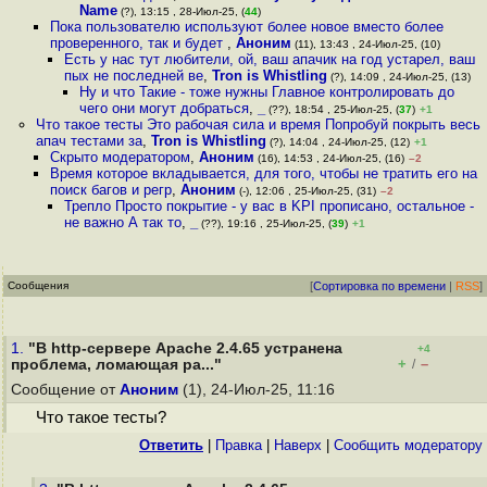
Name
(?), 13:15 , 28-Июл-25, (
44
)
Пока пользователю используют более новое вместо более
проверенного, так и будет
,
Аноним
(11), 13:43 , 24-Июл-25, (10)
Есть у нас тут любители, ой, ваш апачик на год устарел, ваш
пых не последней ве
,
Tron is Whistling
(?), 14:09 , 24-Июл-25, (13)
Ну и что Такие - тоже нужны Главное контролировать до
чего они могут добраться
,
_
(??), 18:54 , 25-Июл-25, (
37
)
+1
Что такое тесты Это рабочая сила и время Попробуй покрыть весь
апач тестами за
,
Tron is Whistling
(?), 14:04 , 24-Июл-25, (12)
+1
Скрыто модератором
,
Аноним
(16), 14:53 , 24-Июл-25, (16)
–2
Время которое вкладывается, для того, чтобы не тратить его на
поиск багов и регр
,
Аноним
(-), 12:06 , 25-Июл-25, (31)
–2
Трепло Просто покрытие - у вас в KPI прописано, остальное -
не важно А так то
,
_
(??), 19:16 , 25-Июл-25, (
39
)
+1
Сообщения
[
Сортировка по времени
|
RSS
]
1.
"В http-сервере Apache 2.4.65 устранена
+4
+
–
проблема, ломающая ра..."
/
Сообщение от
Аноним
(1), 24-Июл-25, 11:16
Что такое тесты?
Ответить
|
Правка
|
Наверх
|
Cообщить модератору