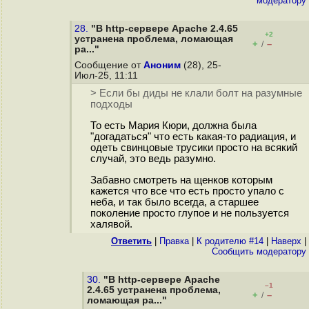
модератору
28.
"В http-сервере Apache 2.4.65
+2
устранена проблема, ломающая
+
–
/
ра..."
Сообщение от
Аноним
(28), 25-
Июл-25, 11:11
> Если бы диды не клали болт на разумные
подходы
То есть Мария Кюри, должна была
"догадаться" что есть какая-то радиация, и
одеть свинцовые трусики просто на всякий
случай, это ведь разумно.
Забавно смотреть на щенков которым
кажется что все что есть просто упало с
неба, и так было всегда, а старшее
поколение просто глупое и не пользуется
халявой.
Ответить
|
Правка
|
К родителю #14
|
Наверх
|
Cообщить модератору
30.
"В http-сервере Apache
–1
2.4.65 устранена проблема,
+
–
/
ломающая ра..."