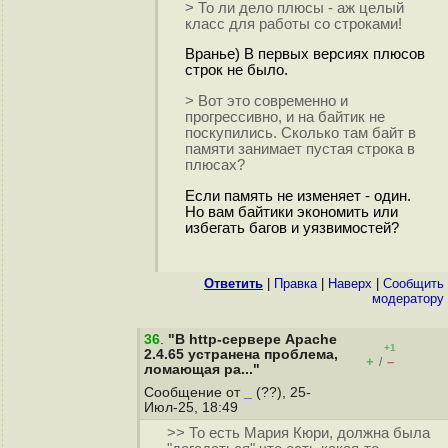
> То ли дело плюсы - аж целый
класс для работы со строками!
Вранье) В первых версиях плюсов
строк не было.
> Вот это современно и
прогрессивно, и на байтик не
поскупились. Сколько там байт в
памяти занимает пустая строка в
плюсах?
Если память не изменяет - один.
Но вам байтики экономить или
избегать багов и уязвимостей?
Ответить
|
Правка
|
Наверх
|
Cообщить
модератору
36
.
"В http-сервере Apache
+1
2.4.65 устранена проблема,
+
–
/
ломающая ра..."
Сообщение от
_
(??), 25-
Июл-25, 18:49
>> То есть Мария Кюри, должна была