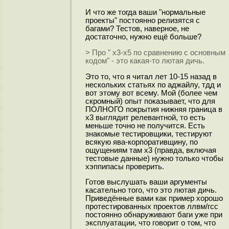
И что же тогда ваши "нормальные
проекты" постоянно релизятся с
багами? Тестов, наверное, не
достаточно, нужно ещё больше?
> Про " x3-x5 по сравнению с основным
кодом" - это какая-то лютая дичь.
Это то, что я читал лет 10-15 назад в
нескольких статьях по аджайлу, тдд и
вот этому вот всему. Мой (более чем
скромный) опыт показывает, что для
ПОЛНОГО покрытия нижняя граница в
x3 выглядит релевантной, то есть
меньше точно не получится. Есть
знакомые тестировщики, тестируют
всякую ява-корпоративщину, по
ощущениям там x3 (правда, включая
тестовые данные) нужно только чтобы
хэппипасы проверить.
Готов выслушать ваши аргументы
касательно того, что это лютая дичь.
Приведённые вами как пример хорошо
протестированных проектов ллвм/гсс
постоянно обнаруживают баги уже при
эксплуатации, что говорит о том, что