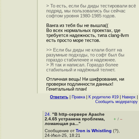
> То есть, если бы диды тестировали всё
подряд, мы пользовались бы сейчас
софтом уровня 1980-1985 годов.
Ванга из тебя бы не вышла((
Во всех нормальных проектах, где
требуется надежность, типа clang-llvm
есть просто море тестов.
>> Если бы диды не клали болт на
разумные подходы, то софт был бы
гораздо стабиленее и надежнее.
> Я так и написал. Гораздо более
стабильный и надёжный телнет.
Отличная вещь! Ни шифрования, ни
проверки подлинности данных!
Генитальный план!
Ответить
|
Правка
|
К родителю #19
|
Наверх
|
Cообщить модератору
24.
"В http-сервере Apache
2.4.65 устранена проблема,
+
–
/
ломающая ра..."
Сообщение от
Tron is Whistling
(?),
24-Июл-25, 18:21