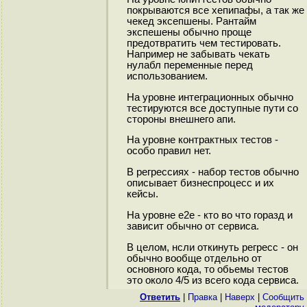
покрываются все хепипафы, а так же
чекед эксепшены. Рантайм
экспешены обычно проще
предотвратить чем тестировать.
Например не забывать чекать
нулабл переменные перед
использованием.
На уровне интеграционных обычно
тестируются все доступные пути со
стороны внешнего апи.
На уровне контрактных тестов -
особо правил нет.
В регрессиях - набор тестов обычно
описывает бизнеспроцесс и их
кейсы.
На уровне е2е - кто во что горазд и
зависит обычно от сервиса.
В целом, нсли откинуть регресс - он
обычно вообще отдельно от
основного кода, то обьемы тестов
это около 4/5 из всего кода сервиса.
Ответить
|
Правка
|
Наверх
|
Cообщить