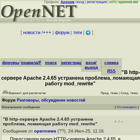
Профиль:
Аноним
(
вход
|
регистрация
)
неRU
opennet.me
[
новости
/
+++
|
форум
|
теги
|
]
форумы
правила/FAQ
поиск
регистрация
вход/
слежка
выход
RSS
"В http-
сервере Apache 2.4.65 устранена проблема, ломающая
работу mod_rewrite"
Вариант для распечатки
Пред. тема
|
След. тема
Форум
Разговоры, обсуждение новостей
Изначальное сообщение
[
Отслеживать
]
"В http-сервере Apache 2.4.65 устранена
+
–
/
проблема, ломающая работу mod_rewrite"
Сообщение от
opennews
(??), 24-Июл-25, 11:16
Представлен релиз HTTP-сервера Apache 2.4.65, в