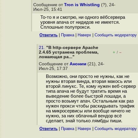
Сообщение от
Tron is Whistling
(?), 24-
Июл-25, 15:41
То-то я и смотрю, ни одного вёбсервера
уровня апача от нидидов не имеется.
Сплошные полупрокси.
Ответить
|
Правка
|
Наверх
|
Cообщить модератору
21.
"В http-сервере Apache
2.4.65 устранена проблема,
+
–
/
ломающая ра..."
Сообщение от
Аноним
(21), 24-
Июл-25, 17:37
Возможно, они просто не нужны, как не
нужны вторая винда, вторая макось или
второй линукс. Те, кому нужен веб-сервер
типа апача не будут тратить время на
выведение более быстрой лошади, а
просто возьмут апач. Остальным как раз
нужен прокси чтобы раскидывать трафик
на микросервисы или вообще ничего не
нужно, за них облачный вендор всё
сделает, знай только лямбды пиши.
Ответить
|
Правка
|
Наверх
|
Cообщить модератору