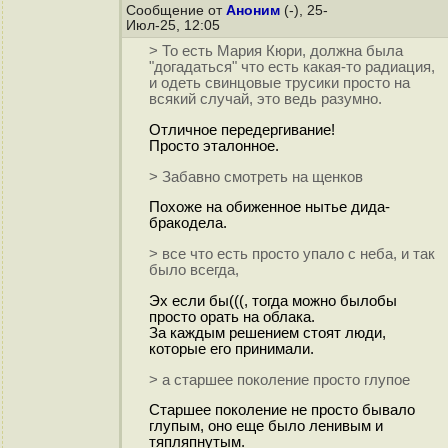
Сообщение от
Аноним
(-), 25-
Июл-25, 12:05
> То есть Мария Кюри, должна была
"догадаться" что есть какая-то радиация,
и одеть свинцовые трусики просто на
всякий случай, это ведь разумно.
Отличное передергивание!
Просто эталонное.
> Забавно смотреть на щенков
Похоже на обиженное нытье дида-
бракодела.
> все что есть просто упало с неба, и так
было всегда,
Эх если бы(((, тогда можно былобы
просто орать на облака.
За каждым решением стоят люди,
которые его принимали.
> а старшее поколение просто глупое
Старшее поколение не просто бывало
глупым, оно еще было ленивым и
тяпляпнутым.