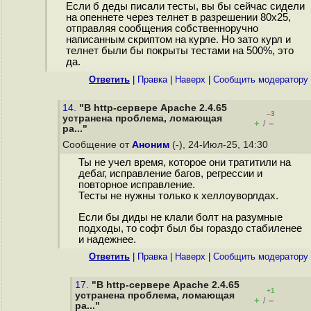
Если б деды писали тесты, вы бы сейчас сидели
на опеннете через телнет в разрешении 80x25,
отправляя сообщения собственноручно
написанным скриптом на курле. Но зато курл и
телнет были бы покрыты тестами на 500%, это
да.
Ответить
|
Правка
|
Наверх
|
Cообщить модератору
14.
"В http-сервере Apache 2.4.65
–3
устранена проблема, ломающая
+
–
/
ра..."
Сообщение от
Аноним
(-), 24-Июл-25, 14:30
Ты не учел время, которое они тратитили на
дебаг, исправление багов, регрессии и
повторное исправление.
Тесты не нужны только к хеллоуворлдах.
Если бы диды не клали болт на разумные
подходы, то софт был бы гораздо стабиленее
и надежнее.
Ответить
|
Правка
|
Наверх
|
Cообщить модератору
17.
"В http-сервере Apache 2.4.65
+1
устранена проблема, ломающая
+
–
/
ра..."