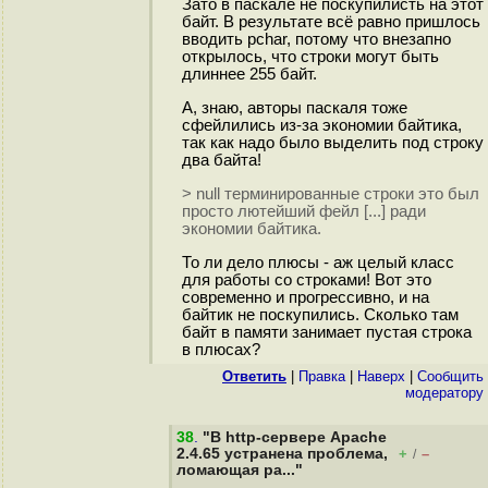
Зато в паскале не поскупилисть на этот
байт. В результате всё равно пришлось
вводить pchar, потому что внезапно
открылось, что строки могут быть
длиннее 255 байт.
А, знаю, авторы паскаля тоже
сфейлились из-за экономии байтика,
так как надо было выделить под строку
два байта!
> null терминированные строки это был
просто лютейший фейл [...] ради
экономии байтика.
То ли дело плюсы - аж целый класс
для работы со строками! Вот это
современно и прогрессивно, и на
байтик не поскупились. Сколько там
байт в памяти занимает пустая строка
в плюсах?
Ответить
|
Правка
|
Наверх
|
Cообщить
модератору
38
.
"В http-сервере Apache
2.4.65 устранена проблема,
+
–
/
ломающая ра..."