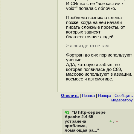
И СИшка с ее "все кастим к
void*" попала с яблочко.
Проблема возникла слегка
позже, когда на ней начали
писать сложные проекты, от
которых зависят
благосостояние людей.
> а они где то не там.
Фортран до сих пор используют
ученые.
АДА, которую я забыл, но
которая появилась до С89,
массово используют в авиации,
космосе и автомотиве.
Ответить
|
Правка
|
Наверх
|
Cообщить
модератору
43
.
"В http-сервере
Apache 2.4.65
устранена
+
–
/
проблема,
ломающая ра..."