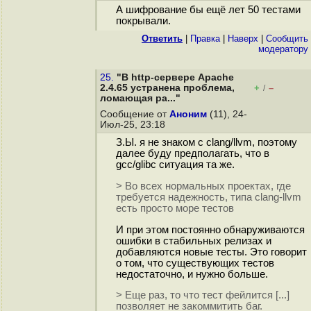
А шифрование бы ещё лет 50 тестами
покрывали.
Ответить
|
Правка
|
Наверх
|
Cообщить
модератору
25.
"В http-сервере Apache
2.4.65 устранена проблема,
+
–
/
ломающая ра..."
Сообщение от
Аноним
(11), 24-
Июл-25, 23:18
З.Ы. я не знаком с clang/llvm, поэтому
далее буду предполагать, что в
gcc/glibc ситуация та же.
> Во всех нормальных проектах, где
требуется надежность, типа clang-llvm
есть просто море тестов
И при этом постоянно обнаруживаются
ошибки в стабильных релизах и
добавляются новые тесты. Это говорит
о том, что существующих тестов
недостаточно, и нужно больше.
> Еще раз, то что тест фейлится [...]
позволяет не закоммитить баг.