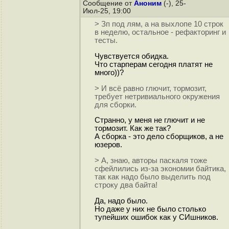
Сообщение от
Аноним
(-), 25-
Июл-25, 19:00
> Зп под лям, а на выхлопе 10 строк
в неделю, остальное - рефакторинг и
тесты.
Чувствуется обидка.
Что старперам сегодня платят не
много))?
> И всё равно глючит, тормозит,
требует нетривиального окружения
для сборки.
Странно, у меня не глючит и не
тормозит. Как же так?
А сборка - это дело сборщиков, а не
юзеров.
> А, знаю, авторы паскаля тоже
сфейлились из-за экономии байтика,
так как надо было выделить под
строку два байта!
Да, надо было.
Но даже у них не было столько
тупейших ошибок как у СИшников.