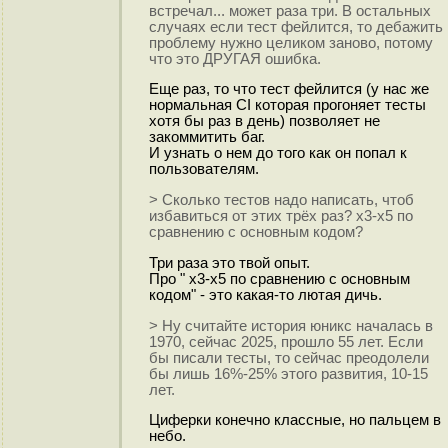
встречал... может раза три. В остальных
случаях если тест фейлится, то дебажить
проблему нужно целиком заново, потому
что это ДРУГАЯ ошибка.
Еще раз, то что тест фейлится (у нас же
нормальная CI которая прогоняет тесты
хотя бы раз в день) позволяет не
закоммитить баг.
И узнать о нем до того как он попал к
пользователям.
> Сколько тестов надо написать, чтоб
избавиться от этих трёх раз? x3-x5 по
сравнению с основным кодом?
Три раза это твой опыт.
Про " x3-x5 по сравнению с основным
кодом" - это какая-то лютая дичь.
> Ну считайте история юникс началась в
1970, сейчас 2025, прошло 55 лет. Если
бы писали тесты, то сейчас преодолели
бы лишь 16%-25% этого развития, 10-15
лет.
Циферки конечно классные, но пальцем в
небо.