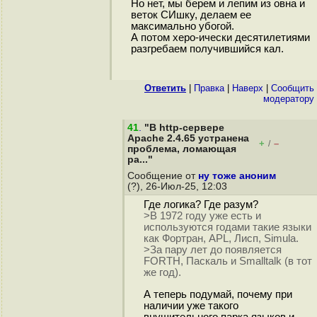
Но нет, мы берем и лепим из овна и
веток СИшку, делаем ее
максимально убогой.
А потом херо-ически десятилетиями
разгребаем получившийся кал.
Ответить
|
Правка
|
Наверх
|
Cообщить
модератору
41
.
"В http-сервере
Apache 2.4.65 устранена
+
–
/
проблема, ломающая
ра..."
Сообщение от
ну тоже аноним
(?), 26-Июл-25, 12:03
Где логика? Где разум?
>В 1972 году уже есть и
используются годами такие языки
как Фортран, APL, Лисп, Simula.
>За пару лет до появляется
FORTH, Паскаль и Smalltalk (в тот
же год).
А теперь подумай, почему при
наличии уже такого