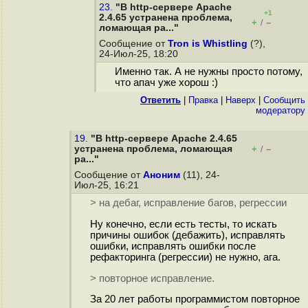
23.
"В http-сервере Apache
+1
2.4.65 устранена проблема,
+
–
/
ломающая ра..."
Сообщение от
Tron is Whistling
(?),
24-Июл-25, 18:20
Именно так. А не нужны просто потому,
что апач уже хорош :)
Ответить
|
Правка
|
Наверх
|
Cообщить
модератору
19.
"В http-сервере Apache 2.4.65
устранена проблема, ломающая
+
–
/
ра..."
Сообщение от
Аноним
(11), 24-
Июл-25, 16:21
> на дебаг, исправление багов, регрессии
Ну конечно, если есть тесты, то искать
причины ошибок (дебажить), исправлять
ошибки, исправлять ошибки после
рефакторинга (регрессии) не нужно, ага.
> повторное исправление.
За 20 лет работы программистом повторное