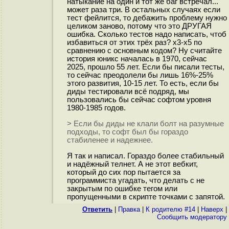
натыкание на один и тот же баг встречал...
может раза три. В остальных случаях если
тест фейлится, то дебажить проблему нужно
целиком заново, потому что это ДРУГАЯ
ошибка. Сколько тестов надо написать, чтоб
избавиться от этих трёх раз? x3-x5 по
сравнению с основным кодом? Ну считайте
история юникс началась в 1970, сейчас
2025, прошло 55 лет. Если бы писали тесты,
то сейчас преодолели бы лишь 16%-25%
этого развития, 10-15 лет. То есть, если бы
диды тестировали всё подряд, мы
пользовались бы сейчас софтом уровня
1980-1985 годов.
> Если бы диды не клали болт на разумные
подходы, то софт был бы гораздо
стабиленее и надежнее.
Я так и написал. Гораздо более стабильный
и надёжный телнет. А не этот вебкит,
который до сих пор пытается за
программиста угадать, что делать с не
закрытым по ошибке тегом или
пропущенными в скрипте точками с запятой.
Ответить
|
Правка
|
К родителю #14
|
Наверх
|
Cообщить модератору