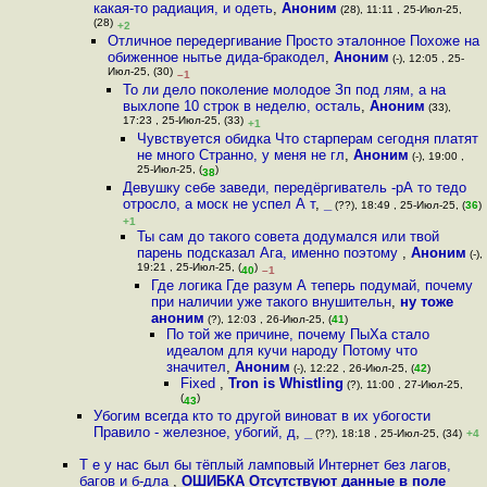
какая-то радиация, и одеть
,
Аноним
(28), 11:11 , 25-Июл-25,
(28)
+2
Отличное передергивание Просто эталонное Похоже на
обиженное нытье дида-бракодел
,
Аноним
(-), 12:05 , 25-
Июл-25, (30)
–1
То ли дело поколение молодое Зп под лям, а на
выхлопе 10 строк в неделю, осталь
,
Аноним
(33),
17:23 , 25-Июл-25, (33)
+1
Чувствуется обидка Что старперам сегодня платят
не много Странно, у меня не гл
,
Аноним
(-), 19:00 ,
25-Июл-25, (
)
38
Девушку себе заведи, передёргиватель -рА то тедо
отросло, а моск не успел А т
,
_
(??), 18:49 , 25-Июл-25, (
36
)
+1
Ты сам до такого совета додумался или твой
парень подсказал Ага, именно поэтому
,
Аноним
(-),
19:21 , 25-Июл-25, (
)
40
–1
Где логика Где разум А теперь подумай, почему
при наличии уже такого внушительн
,
ну тоже
аноним
(?), 12:03 , 26-Июл-25, (
41
)
По той же причине, почему ПыХа стало
идеалом для кучи народу Потому что
значител
,
Аноним
(-), 12:22 , 26-Июл-25, (
42
)
Fixed
,
Tron is Whistling
(?), 11:00 , 27-Июл-25,
(
)
43
Убогим всегда кто то другой виноват в их убогости
Правило - железное, убогий, д
,
_
(??), 18:18 , 25-Июл-25, (34)
+4
Т е у нас был бы тёплый ламповый Интернет без лагов,
багов и б-дла
,
ОШИБКА Отсутствуют данные в поле