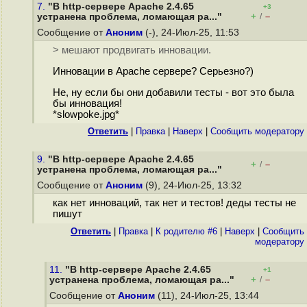
7.
"В http-сервере Apache 2.4.65
+3
+
–
устранена проблема, ломающая ра..."
/
Сообщение от
Аноним
(-), 24-Июл-25, 11:53
> мешают продвигать инновации.
Инновации в Apache сервере? Серьезно?)
Не, ну если бы они добавили тесты - вот это была
бы инновация!
*slowpoke.jpg*
Ответить
|
Правка
|
Наверх
|
Cообщить модератору
9.
"В http-сервере Apache 2.4.65
+
–
/
устранена проблема, ломающая ра..."
Сообщение от
Аноним
(9), 24-Июл-25, 13:32
как нет инноваций, так нет и тестов! деды тесты не
пишут
Ответить
|
Правка
|
К родителю #6
|
Наверх
|
Cообщить
модератору
11.
"В http-сервере Apache 2.4.65
+1
+
–
устранена проблема, ломающая ра..."
/
Сообщение от
Аноним
(11), 24-Июл-25, 13:44