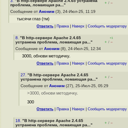
3.
"В http-сервере Apache 2.4.65 устранена
+
–
/
проблема, ломающая ра..."
Сообщение от
Аноним
(3), 24-Июл-25, 11:19
тысячи глаз (тм)
Ответить
|
Правка
|
Наверх
|
Cообщить модератору
8.
"В http-сервере Apache 2.4.65
+1
+
–
устранена проблема, ломающая ра..."
/
Сообщение от
Аноним
(8), 24-Июл-25, 12:34
3000, обнови методичку.
Ответить
|
Правка
|
Наверх
|
Cообщить модератору
27.
"В http-сервере Apache 2.4.65
+
–
/
устранена проблема, ломающая ра..."
Сообщение от
Аноним
(27), 25-Июл-25, 05:29
>3000, обнови методичку.
300
Ответить
|
Правка
|
Наверх
|
Cообщить модератору
18.
"В http-сервере Apache 2.4.65
+
–
/
устранена проблема, ломающая ра..."