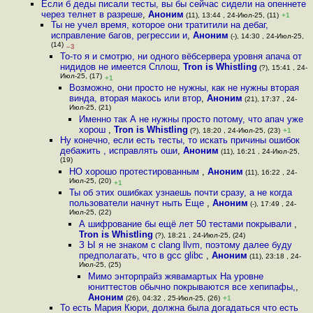
Если б деды писали тесты, вы бы сейчас сидели на опеннете
через телнет в разреше
,
Аноним
(11), 13:44 , 24-Июл-25, (11)
+1
Ты не учел время, которое они тратитили на дебаг,
исправление багов, регрессии и
,
Аноним
(-), 14:30 , 24-Июл-25,
(14)
–3
То-то я и смотрю, ни одного вёбсервера уровня апача от
нидидов не имеется Сплош
,
Tron is Whistling
(?), 15:41 , 24-
Июл-25, (17)
+1
Возможно, они просто не нужны, как не нужны вторая
винда, вторая макось или втор
,
Аноним
(21), 17:37 , 24-
Июл-25, (21)
Именно так А не нужны просто потому, что апач уже
хорош
,
Tron is Whistling
(?), 18:20 , 24-Июл-25, (23)
+1
Ну конечно, если есть тесты, то искать причины ошибок
дебажить , исправлять оши
,
Аноним
(11), 16:21 , 24-Июл-25,
(19)
НО хорошо протестированным
,
Аноним
(11), 16:22 , 24-
Июл-25, (20)
+1
Ты об этих ошибках узнаешь почти сразу, а не когда
пользователи начнут ныть Еще
,
Аноним
(-), 17:49 , 24-
Июл-25, (22)
А шифрование бы ещё лет 50 тестами покрывали
,
Tron is Whistling
(?), 18:21 , 24-Июл-25, (24)
З Ы я не знаком с clang llvm, поэтому далее буду
предполагать, что в gcc glibc
,
Аноним
(11), 23:18 , 24-
Июл-25, (25)
Мимо энторпрайз жявамартых На уровне
юниттестов обычно покрываются все хепипафы,
,
Аноним
(26), 04:32 , 25-Июл-25, (26)
+1
То есть Мария Кюри, должна была догадаться что есть