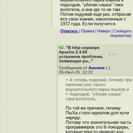
внушительного парка языков и
подходов, "убогая сишка" таки
взлетела, а они где то не там.
Потом подумай ещё раз, отбросив
все свои знания, накопленные с
1972 года. Если получится.
Ответить
|
Правка
|
Наверх
|
Cообщить
модератору
42
.
"В http-сервере
Apache 2.4.65
+
–
/
устранена проблема,
ломающая ра..."
Сообщение от
Аноним
(-),
26-Июл-25, 12:22
> А теперь подумай, почему при
наличии уже такого
внушительного парка языков и
> подходов, "убогая сишка"
таки взлетела,
По той же причине, почему
ПыХа стало идеалом для кучи
народу.
Потому что значительная часть
программеров это б-локодеры,
которые просто овнячат код.