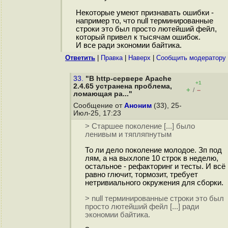
Некоторые умеют признавать ошибки -
например то, что null терминированные
строки это был просто лютейший фейл,
который привел к тысячам ошибок.
И все ради экономии байтика.
Ответить
|
Правка
|
Наверх
|
Cообщить модератору
33.
"В http-сервере Apache
+1
2.4.65 устранена проблема,
+
–
/
ломающая ра..."
Сообщение от
Аноним
(33), 25-
Июл-25, 17:23
> Старшее поколение [...] было
ленивым и тяпляпнутым
То ли дело поколение молодое. Зп под
лям, а на выхлопе 10 строк в неделю,
остальное - рефакторинг и тесты. И всё
равно глючит, тормозит, требует
нетривиального окружения для сборки.
> null терминированные строки это был
просто лютейший фейл [...] ради
экономии байтика.