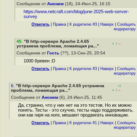
Сообщение от
Аноним
(18), 24-Июл-25, 16:15
https://www.netcraft.com/blog/june-2025-web-server-
survey
Ответить
|
Правка
|
К родителю #3
|
Наверх
|
Cообщить
модератору
45
.
"В http-сервере Apache 2.4.65
+
–
/
устранена проблема, ломающая ра..."
Сообщение от
Гость
(??), 13-Сен-25, 20:54
1000 бревен :D
Ответить
|
Правка
|
К родителю #3
|
Наверх
|
Cообщить
модератору
6.
"В http-сервере Apache 2.4.65 устранена
+2
+
–
проблема, ломающая ра..."
/
Сообщение от
Аноним
(6), 24-Июл-25, 11:45
Да, странно, что у них нет на это тестов. Но их можно
понять. Тесты - это скучно, тесты надо поддерживать,
они как гиря на ноге, мешают продвигать инновации.
Ответить
|
Правка
|
К родителю #1
|
Наверх
|
Cообщить
модератору