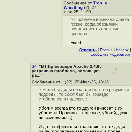
Сообщение от
Tron is
Whistling
(?), 27-
Июл-25, 11:00
> Проблема возникла слегка
позже, когда обезьянки
начали писать сложные
проекты
Fixed.
Ответить
|
Правка
|
Наверх
|
Cообщить модератору
34.
"В http-сервере Apache 2.4.65
+4
устранена проблема, ломающая
+
–
/
ра..."
Сообщение от
_
(??), 25-Июл-25, 18:18
> Если бы диды не клали болт на разумные
подходы, то софт был бы гораздо
стабиленее и надежнее.
Убогим всегда кто то другой виноват в их
убогости. Правило - железное, убогий, даже
не сомневайся :)
И да - оффициально заявляю что те деды
были "последними могиканами" в более