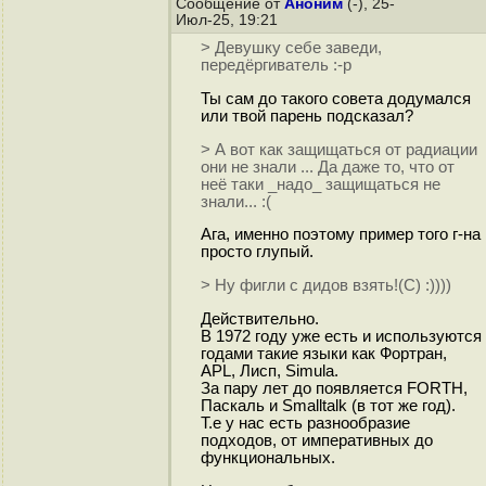
Сообщение от
Аноним
(-), 25-
Июл-25, 19:21
> Девушку себе заведи,
передёргиватель :-р
Ты сам до такого совета додумался
или твой парень подсказал?
> А вот как защищаться от радиации
они не знали ... Да даже то, что от
неё таки _надо_ защищаться не
знали... :(
Ага, именно поэтому пример того г-на
просто глупый.
> Ну фигли с дидов взять!(С) :))))
Действительно.
В 1972 году уже есть и используются
годами такие языки как Фортран,
APL, Лисп, Simula.
За пару лет до появляется FORTH,
Паскаль и Smalltalk (в тот же год).
Т.е у нас есть разнообразие
подходов, от императивных до
функциональных.