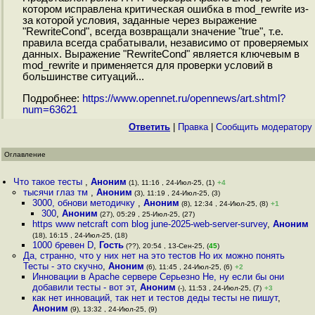
котором исправлена критическая ошибка в mod_rewrite из-
за которой условия, заданные через выражение
"RewriteCond", всегда возвращали значение "true", т.е.
правила всегда срабатывали, независимо от проверяемых
данных. Выражение "RewriteCond" является ключевым в
mod_rewrite и применяется для проверки условий в
большинстве ситуаций...
Подробнее:
https://www.opennet.ru/opennews/art.shtml?
num=63621
Ответить
|
Правка
|
Cообщить модератору
Оглавление
Что такое тесты
,
Аноним
(1), 11:16 , 24-Июл-25, (1)
+4
тысячи глаз тм
,
Аноним
(3), 11:19 , 24-Июл-25, (3)
3000, обнови методичку
,
Аноним
(8), 12:34 , 24-Июл-25, (8)
+1
300
,
Аноним
(27), 05:29 , 25-Июл-25, (27)
https www netcraft com blog june-2025-web-server-survey
,
Аноним
(18), 16:15 , 24-Июл-25, (18)
1000 бревен D
,
Гость
(??), 20:54 , 13-Сен-25, (
45
)
Да, странно, что у них нет на это тестов Но их можно понять
Тесты - это скучно
,
Аноним
(6), 11:45 , 24-Июл-25, (6)
+2
Инновации в Apache сервере Серьезно Не, ну если бы они
добавили тесты - вот эт
,
Аноним
(-), 11:53 , 24-Июл-25, (7)
+3
как нет инноваций, так нет и тестов деды тесты не пишут
,
Аноним
(9), 13:32 , 24-Июл-25, (9)