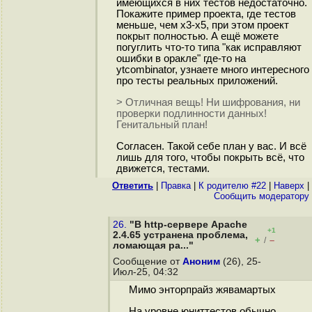
имеющихся в них тестов недостаточно.
Покажите пример проекта, где тестов
меньше, чем x3-x5, при этом проект
покрыт полностью. А ещё можете
погуглить что-то типа "как исправляют
ошибки в оракле" где-то на
ytcombinator, узнаете много интересного
про тесты реальных приложений.
> Отличная вещь! Ни шифрования, ни
проверки подлинности данных!
Генитальный план!
Согласен. Такой себе план у вас. И всё
лишь для того, чтобы покрыть всё, что
движется, тестами.
Ответить
|
Правка
|
К родителю #22
|
Наверх
|
Cообщить модератору
26.
"В http-сервере Apache
+1
2.4.65 устранена проблема,
+
–
/
ломающая ра..."
Сообщение от
Аноним
(26), 25-
Июл-25, 04:32
Мимо энторпрайз жявамартых
На уровне юниттестов обычно