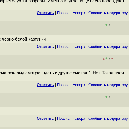
 маркетолухи и разрабы. Именно в гугле чаще всего побеждают
Ответить
|
Правка
|
Наверх
|
Cообщить модератору
+
–
/
е чёрно-белой картинки
Ответить
|
Правка
|
Наверх
|
Cообщить модератору
+
–
/
–1
ома рекламу смотрю, пусть и другие смотрят". Нет. Такая идея
Ответить
|
Правка
|
Наверх
|
Cообщить модератору
+
–
/
Ответить
|
Правка
|
Наверх
|
Cообщить модератору