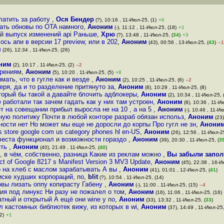
платить за работу
,
Ося Бендер
(?), 10:16 , 11-Июл-25, (1)
+6
ать обновы по OTA намного
,
Аноним
(-), 11:12 , 11-Июл-25, (18)
+1
ый выпуск изменений api Раньше
,
Хрю
(?), 13:48 , 11-Июл-25, (
34
)
+3
сь апи в версии 17 preview, или в 202
,
Аноним
(43), 00:56 , 13-Июл-25, (
43
)
–1
м
(26), 12:34 , 11-Июл-25, (26)
ним
(2), 10:17 , 11-Июл-25, (2)
–2
ирениям
,
Аноним
(5), 10:20 , 11-Июл-25, (5)
+8
ать, что в гугле как и везде
,
Аноним
(2), 10:25 , 11-Июл-25, (6)
–2
еря, да и то разделение притянуто за
,
Аноним
(8), 10:29 , 11-Июл-25, (8)
торый бы такой а давайте блочить адблокеры
,
Аноним
(2), 10:34 , 11-Июл-25, 
 работали так зачем гадать как у них там устроен
,
Аноним
(8), 10:36 , 11-И
т на совещании прибыл выросла не на 10 , а на 5
,
Аноним
(-), 10:46 , 11-И
ную политику Почти в любой конторе разраб обязан использ
,
Аноним
(23)
нности нет Но может мы еще не доросли до корпы Про гугл не зн
,
Анони
s store google com us category phones hl en-US
,
Аноним
(26), 12:56 , 11-Июл-25
ифеста функционал и возможности гораздо
,
Аноним
(39), 20:30 , 11-Июл-25, (
3
ять
,
Аноним
(40), 21:49 , 11-Июл-25, (
40
)
, в чём, собственно, разница Какие из реклам можно
,
Вы забыли запол
act of Google 8217 s Manifest Version 3 MV3 Update
,
Аноним
(45), 22:38 , 16-И
о на хлеб с маслом зарабатывать А вы
,
Аноним
(41), 01:01 , 12-Июл-25, (
41
)
иске худших корпораций, по
,
blit
(?), 10:54 , 11-Июл-25, (14)
вы лизать оппу копирасту Габену
,
Аноним
(-), 11:00 , 11-Июл-25, (15)
–4
ия под линукс Ни разу не пожалел о том
,
Аноним
(16), 11:06 , 11-Июл-25, (16)
атный и открытый А ещё они wine у по
,
Аноним
(33), 13:32 , 11-Июл-25, (
33
)
л кастомных библиотек вижу, из которых в wi
,
Аноним
(37), 14:49 , 11-Июл-25,
2)
+1