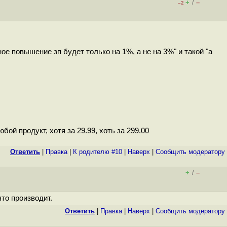
+
–
/
–2
е повышение зп будет только на 1%, а не на 3%" и такой "а
й продукт, хотя за 29.99, хоть за 299.00
Ответить
|
Правка
|
К родителю #10
|
Наверх
|
Cообщить модератору
+
–
/
то производит.
Ответить
|
Правка
|
Наверх
|
Cообщить модератору