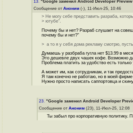
13.
"Google заменил Android Developer Preview
Сообщение от
Аноним
(-), 11-Июл-25, 10:46
> Не могу себе представить разраба, котор
> ютубе".
Почему бы и нет? Разраб слушает на совеща
почему бы и нет?"
> а то я у себя дома рекламу смотрю, пусть
Думаешь у разбраба гугла нет $13.99 в меся
Это дешевле двух чашек кофе. Возможно д
Проблема платить за удобство есть только 
А может им, как сотрудникам, и так предос
Я там конечно не работаю, но в моей фирме
Нужно просто написать саппортовца и скину
23.
"Google заменил Android Developer Previ
Сообщение от
Аноним
(23), 11-Июл-25, 12:08
Ты забыл про корпоративную политику. По