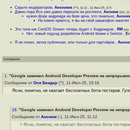
Скрыто модератором
,
Анонимм
(??), 11:11 , 11-Июл-25, (17)
Давно пора Все уже давно перешли на роллинги
,
Аноним
(22), 11
нужен форк андроида на базе арча, это генально
,
Анони
На компе нраитса, я бы на свой шишкофон накатил
Это типа как CentOS Stream теперь будет с Андроидом
,
RM
(ok),
Нет, новый подход разработки Android ближе к Gentoo
,
Е
Я не понял, ветка публичная, или только для партнёров
,
Анон
Сообщения
1.
"Google заменил Android Developer Preview на непрерывно
Сообщение от
Ося Бендер
(?), 11-Июл-25, 10:16
Ясно, понятно, не хватает бесплатных бета-тестеров. Гуг
18.
"Google заменил Android Developer Preview на непрер
Сообщение от
Аноним
(-), 11-Июл-25, 11:12
> Ясно, понятно, не хватает бесплатных бета-тестеро