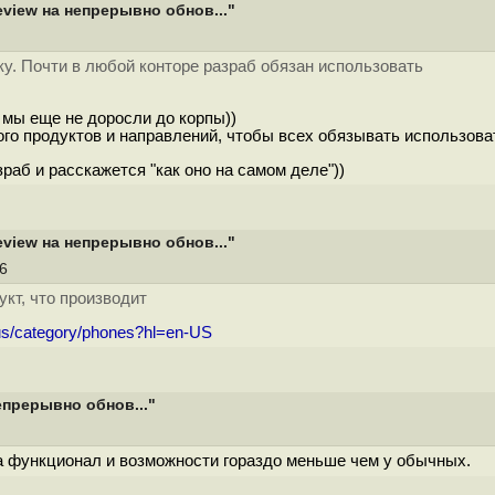
eview на непрерывно обнов..."
у. Почти в любой конторе разраб обязан использовать
т мы еще не доросли до корпы))
ого продуктов и направлений, чтобы всех обязывать использова
раб и расскажется "как оно на самом деле"))
eview на непрерывно обнов..."
56
укт, что производит
/us/category/phones?hl=en-US
епрерывно обнов..."
а функционал и возможности гораздо меньше чем у обычных.