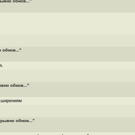
ывно обнов..."
 обнов..."
я.
вно обнов..."
асширениям
ерывно обнов..."