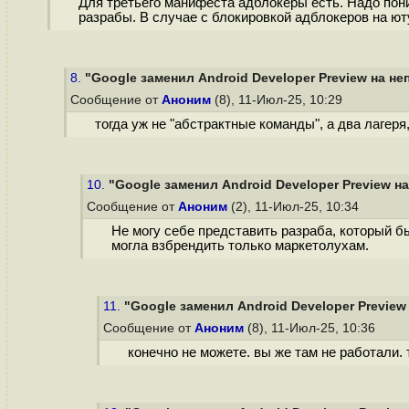
Для третьего манифеста адблокеры есть. Надо поним
разрабы. В случае с блокировкой адблокеров на ю
8.
"Google заменил Android Developer Preview на не
Сообщение от
Аноним
(8), 11-Июл-25, 10:29
тогда уж не "абстрактные команды", а два лагеря
10.
"Google заменил Android Developer Preview н
Сообщение от
Аноним
(2), 11-Июл-25, 10:34
Не могу себе представить разраба, который бы
могла взбрендить только маркетолухам.
11.
"Google заменил Android Developer Preview
Сообщение от
Аноним
(8), 11-Июл-25, 10:36
конечно не можете. вы же там не работали. 