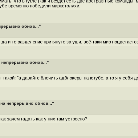
ать, что в гугле (как и везде) есть две абстрактные команды:
тубе временно победили маркетолухи.
прерывно обнов..."
, да и то разделение притянуто за уши, всё-таки мир поцветасте
а непрерывно обнов..."
 такой: "а давайте блочить адблокеры на ютубе, а то я у себя д
 на непрерывно обнов..."
так зачем гадать как у них там устроено?