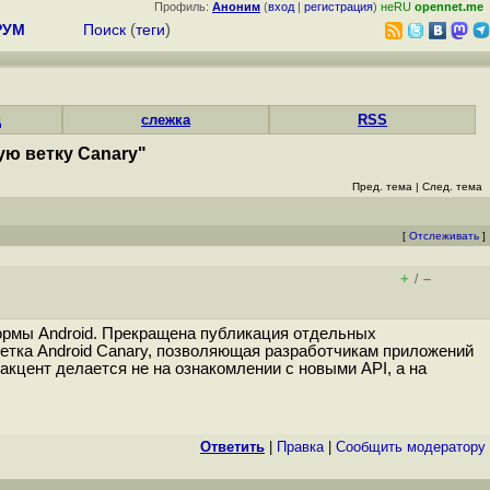
Профиль:
Аноним
(
вход
|
регистрация
)
неRU
opennet.me
РУМ
Поиск
(
теги
)
д
слежка
RSS
ую ветку Canary"
Пред. тема
|
След. тема
[
Отслеживать
]
+
–
/
ормы Android. Прекращена публикация отдельных
етка Android Canary, позволяющая разработчикам приложений
акцент делается не на ознакомлении с новыми API, а на
Ответить
|
Правка
|
Cообщить модератору