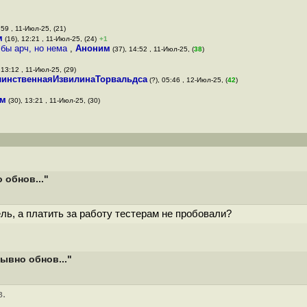
:59 , 11-Июл-25, (21)
м
(16), 12:21 , 11-Июл-25, (24)
+1
 бы арч, но нема
,
Аноним
(37), 14:52 , 11-Июл-25, (
38
)
 13:12 , 11-Июл-25, (29)
линственнаяИзвилинаТорвальдса
(?), 05:46 , 12-Июл-25, (
42
)
им
(30), 13:21 , 11-Июл-25, (30)
 обнов..."
ель, а платить за работу тестерам не пробовали?
ывно обнов..."
в.