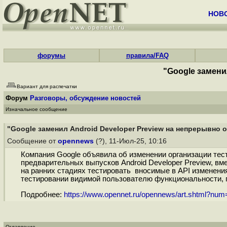
НОВ
форумы
правила/FAQ
"Google замени
Вариант для распечатки
Форум
Разговоры, обсуждение новостей
Изначальное сообщение
"Google заменил Android Developer Preview на непрерывно 
Сообщение от
opennews
(?), 11-Июл-25, 10:16
Компания Google объявила об изменении организации те
предварительных выпусков Android Developer Preview, в
на ранних стадиях тестировать вносимые в API изменения
тестировании видимой пользователю функциональности, п
Подробнее:
https://www.opennet.ru/opennews/art.shtml?nu
Оглавление