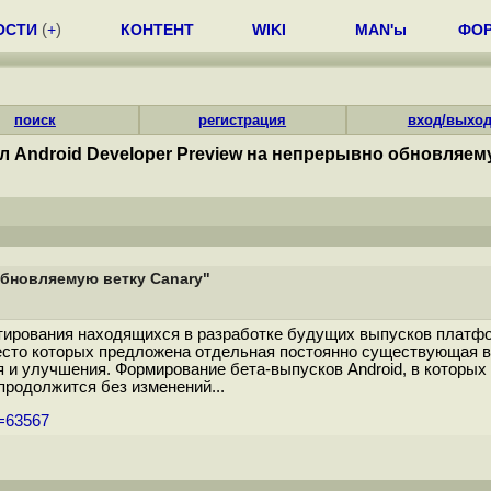
ОСТИ
(
+
)
КОНТЕНТ
WIKI
MAN'ы
ФО
поиск
регистрация
вход/выхо
л Android Developer Preview на непрерывно обновляем
обновляемую ветку Canary"
стирования находящихся в разработке будущих выпусков платф
место которых предложена отдельная постоянно существующая в
 и улучшения. Формирование бета-выпусков Android, в которых 
родолжится без изменений...
m=63567