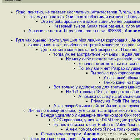
Ясно, понятно, не хватает бесплатных бета-тестеров Гугель, а 
Почему не хватает Они просто облегчили им жизнь Получ
Это не beta update ни в каком виде Это неприрывн
Неверный вывод Какая тебе разница, сломало
А разве не платят https habr com ru news 828368
,
Анони
Гугл как обычно что-то улучшил Моя любимая корпорация
,
Ано
ахахах, моя тоже, особенно за третий манифест по расш
Для третьего манифеста адблокеры есть Надо поним
тогда уж не абстрактные команды , а два лаг
Не могу себе представить разраба, ко
конечно не можете вы же там не
Почему бы и нет Разраб слушае
Ты забыл про корпоратив
У нас такой обяза
Тяжко конечно http
Вот только у адблокеров для третьего ман
Не 171 гораздо 187 , а процентов на п
А покажи ссылку на объяснение
Privacy vs Profit The Imp
А как разработчики сайтов Им же тоже нужн
Лично по моему мнению, гугл стоит на втором месте в сп
Всегда удивляло лицемерие пингвиноидов Они гото
GOG красавцы, у них же DRM-free дистрибуц
Ну честно сказать сам Proton от Valve беспл
А чем помогают-то Я пока только запи
Скрыто модератором
,
Аноним
(22), 12:00 , 11-Июл-25, (2
Приятного копропоедания
,
Аноним
(35), 14:00 , 11-Июл-25, (
35
)