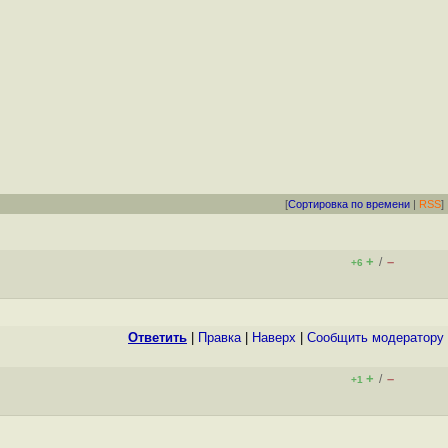
[
Сортировка по времени
|
RSS
]
+
–
/
+6
Ответить
|
Правка
|
Наверх
|
Cообщить модератору
+
–
/
+1