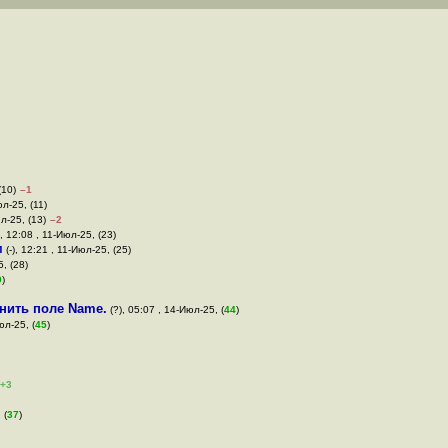
(10)
–1
юл-25, (11)
юл-25, (13)
–2
, 12:08 , 11-Июл-25, (23)
м
(-), 12:21 , 11-Июл-25, (25)
, (28)
9
)
нить поле Name.
(?), 05:07 , 14-Июл-25, (
44
)
юл-25, (
45
)
+3
 (
37
)