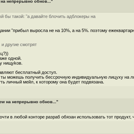
 на непрерывно обнов..."
ый бы такой: "а давайте блочить адблокеры на
нии "прибыл выросла не на 10%, а на 5%. поэтому ежеквартарно
 и другие смотрят
ц?))
аже одной.
у нищykoв.
тавляют бесплатный доступ.
 ты можешь получить бессрочную индивидуальную лицуху на любо
ть личный мейл, к которому она будет подвязана.
ew на непрерывно обнов..."
чти в любой конторе разраб обязан использовать тот продукт, ч