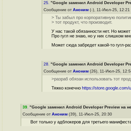
25.
"Google заменил Android Developer Pr
Сообщение от
Аноним
(-), 11-Июл-25, 12:21
> Ты забыл про корпоративную политик
> тот продукт, что производит.
У нас такой обязанности нет. Но може
Про гугл не знаю, но у них слишком мн
Может сюда забредет какой-то гугл-раз
28.
"Google заменил Android Developer Pr
Сообщение от
Аноним
(26), 11-Июл-25, 12:
>разраб обязан использовать тот прод
Тяжко конечно
https://store.google.com
39
.
"Google заменил Android Developer Preview на н
Сообщение от
Аноним
(39), 11-Июл-25, 20:30
Вот только у адблокеров для третьего манифест