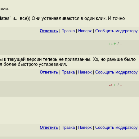
ами.
tes" и... все)) Они устанавливаются в один клик. И точно
Ответить
|
Правка
|
Наверх
|
Cообщить модератору
+
–
/
+3
ы к текущей версии теперь не привязанны. Хз, но раньше было
я более быстрого устаревания.
Ответить
|
Правка
|
Наверх
|
Cообщить модератору
+
–
/
–1
Ответить
|
Правка
|
Наверх
|
Cообщить модератору