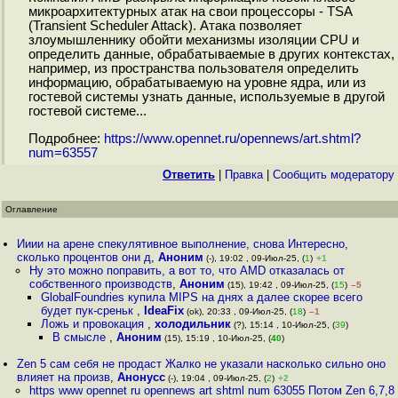
микроархитектурных атак на свои процессоры - TSA
(Transient Scheduler Attack). Атака позволяет
злоумышленнику обойти механизмы изоляции CPU и
определить данные, обрабатываемые в других контекстах,
например, из пространства пользователя определить
информацию, обрабатываемую на уровне ядра, или из
гостевой системы узнать данные, используемые в другой
гостевой системе...
Подробнее:
https://www.opennet.ru/opennews/art.shtml?
num=63557
Ответить
|
Правка
|
Cообщить модератору
Оглавление
Ииии на арене спекулятивное выполнение, снова Интересно,
сколько процентов они д
,
Аноним
(-), 19:02 , 09-Июл-25, (
1
)
+1
Ну это можно поправить, а вот то, что AMD отказалась от
собственного производств
,
Аноним
(15), 19:42 , 09-Июл-25, (
15
)
–5
GlobalFoundries купила MIPS на днях а далее скорее всего
будет пук-среньк
,
IdeaFix
(ok), 20:33 , 09-Июл-25, (
18
)
–1
Ложь и провокация
,
холодильник
(?), 15:14 , 10-Июл-25, (
39
)
В смысле
,
Аноним
(15), 15:19 , 10-Июл-25, (
40
)
Zen 5 сам себя не продаст Жалко не указали насколько сильно оно
влияет на произв
,
Анонусс
(-), 19:04 , 09-Июл-25, (
2
)
+2
https www opennet ru opennews art shtml num 63055 Потом Zen 6,7,8