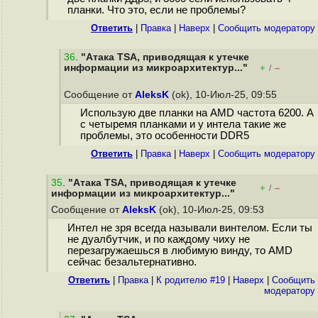
планки. Что это, если не проблемы?
Ответить
|
Правка
|
Наверх
|
Cообщить модератору
36
.
"Атака TSA, приводящая к утечке
информации из микроархитектур..."
+
–
/
Сообщение от
AleksK
(ok), 10-Июл-25, 09:55
Использую две планки на AMD частота 6200. А
с четыремя планками и у интела такие же
проблемы, это особенности DDR5
Ответить
|
Правка
|
Наверх
|
Cообщить модератору
35
.
"Атака TSA, приводящая к утечке
+
–
/
информации из микроархитектур..."
Сообщение от
AleksK
(ok), 10-Июл-25, 09:53
Интел не зря всегда называли винтелом. Если ты
не дуалбутчик, и по каждому чиху не
перезагружаешься в любимую винду, то AMD
сейчас безальтернативно.
Ответить
|
Правка
|
К родителю #19
|
Наверх
|
Cообщить
модератору