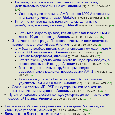
Не знаю, за что минусуют человека С памятью у амд
действительно проблемы На оф
,
Аноним
(22), 01:31 , 10-Июл-25,
(
)
22
Использую две планки на AMD частота 6200 А с четыремя
планками и у интела такие
,
AleksK
(ok), 09:55 , 10-Июл-25, (
36
)
Интел не зря всегда называли винтелом Если ты не
дуалбутчик, и по каждому чиху
,
AleksK
(ok), 09:53 , 10-Июл-25, (
35
)
Это было задолго до того, как линукс стал юзабельным И
лет за 10 до того, как д
,
Аноним
(4), 11:45 , 10-Июл-25, (
37
)
Это абсолютная правда Патентная система и необходимость
невероятных вложений зак
,
Аноним
(-), 00:15 , 10-Июл-25, (
21
)
Эту бодягу вообще интель с их гипертредингом еще начал А
кроме F00F они еще про
,
Аноним
(-), 05:12 , 10-Июл-25, (
25
)
Скрыто модератором
,
Аноним
(-), 07:09 , 10-Июл-25, (
26
)
Это же очень удобно когда ничего не надо производить, а
просто клеить свой шилди
,
Аноним
(-), 07:16 , 10-Июл-25, (
27
)
Может ещё остались на трубе старые видео с
самовоспламеняющимися процессорами АМ
,
1
(??), 09:34 , 10-
Июл-25, (
)
33
Если вы загуглите 171 ryzen сгорел 187 то возможно
удивитесь Там и 7000 лине
,
Аноним
(15), 14:34 , 10-Июл-25, (
38
)
Особенно своими ME, PSP и неустранимыми блобами на
нижнем системном уровне
,
Аноним
(-), 05:07 , 10-Июл-25, (
24
)
–1
Ну а что поделать Electron же надо ускорять до релятивистских
скоростей Правда
,
Аноним
(17), 20:29 , 09-Июл-25, (
17
)
+4
Похоже не особо опасная утечка на самом деле Реально нужно,
чтобы куча условий
,
Аноним
(20), 21:59 , 09-Июл-25, (
20
)
+3
Больше кэша Богу кэша
,
Аноним
(-), 07:27 , 10-Июл-25, (
29
)