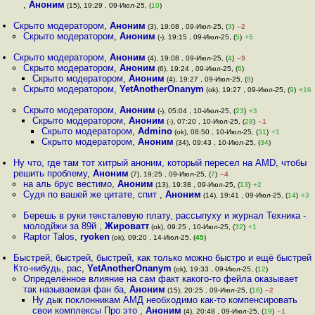
,
Аноним
(15), 19:29 , 09-Июл-25, (
10
)
Скрыто модератором
,
Аноним
(3), 19:08 , 09-Июл-25, (
3
)
–2
Скрыто модератором
,
Аноним
(-), 19:15 , 09-Июл-25, (
5
)
+5
Скрыто модератором
,
Аноним
(4), 19:08 , 09-Июл-25, (
4
)
–9
Скрыто модератором
,
Аноним
(6), 19:24 , 09-Июл-25, (
6
)
Скрыто модератором
,
Аноним
(4), 19:27 , 09-Июл-25, (
8
)
Скрыто модератором
,
YetAnotherOnanym
(ok), 19:27 , 09-Июл-25, (
9
)
+16
Скрыто модератором
,
Аноним
(-), 05:04 , 10-Июл-25, (
23
)
+3
Скрыто модератором
,
Аноним
(-), 07:20 , 10-Июл-25, (
28
)
–1
Скрыто модератором
,
Admino
(ok), 08:50 , 10-Июл-25, (
31
)
+1
Скрыто модератором
,
Аноним
(34), 09:43 , 10-Июл-25, (
34
)
Ну что, где там тот хитрый аноним, который пересел на AMD, чтобы
решить проблему
,
Аноним
(7), 19:25 , 09-Июл-25, (
7
)
–4
на аль брус вестимо
,
Аноним
(13), 19:38 , 09-Июл-25, (
13
)
+2
Судя по вашей же цитате, спит
,
Аноним
(14), 19:41 , 09-Июл-25, (
14
)
+3
Берешь в руки тексталевую плату, рассыпуху и журнал Техника -
молодйжи за 89й
,
Жироватт
(ok), 09:25 , 10-Июл-25, (
32
)
+1
Raptor Talos
,
ryoken
(ok), 09:20 , 14-Июл-25, (
45
)
Быстрей, быстрей, быстрей, как только можно быстро и ещё быстрей
Кто-нибудь, рас
,
YetAnotherOnanym
(ok), 19:33 , 09-Июл-25, (
12
)
Определённое влияние на сам факт какого-то фейла оказывает
так называемая фан ба
,
Аноним
(15), 20:25 , 09-Июл-25, (
16
)
–2
Ну дык поклонникам АМД необходимо как-то компенсировать
свои комплексы Про это
,
Аноним
(4), 20:48 , 09-Июл-25, (
19
)
–1