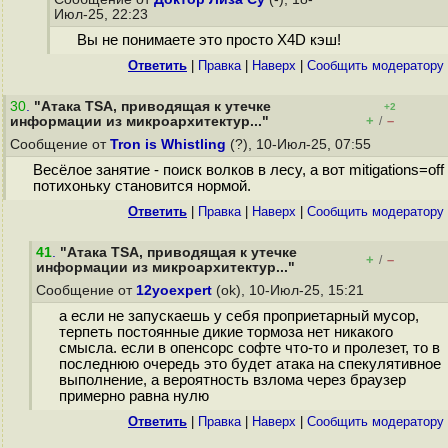
Июл-25, 22:23
Вы не понимаете это просто X4D кэш!
Ответить
|
Правка
|
Наверх
|
Cообщить модератору
30
.
"Атака TSA, приводящая к утечке
+2
+
–
информации из микроархитектур..."
/
Сообщение от
Tron is Whistling
(?), 10-Июл-25, 07:55
Весёлое занятие - поиск волков в лесу, а вот mitigations=off
потихоньку становится нормой.
Ответить
|
Правка
|
Наверх
|
Cообщить модератору
41
.
"Атака TSA, приводящая к утечке
+
–
/
информации из микроархитектур..."
Сообщение от
12yoexpert
(ok), 10-Июл-25, 15:21
а если не запускаешь у себя проприетарный мусор,
терпеть постоянные дикие тормоза нет никакого
смысла. если в опенсорс софте что-то и пролезет, то в
последнюю очередь это будет атака на спекулятивное
выполнение, а вероятность взлома через браузер
примерно равна нулю
Ответить
|
Правка
|
Наверх
|
Cообщить модератору