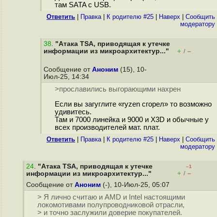
там SATA с USB.
Ответить
|
Правка
|
К родителю #25
|
Наверх
|
Cообщить
модератору
38
.
"Атака TSA, приводящая к утечке
информации из микроархитектур..."
+
–
/
Сообщение от
Аноним
(15), 10-
Июл-25, 14:34
>прославились выгорающими нахрен
Если вы загуглите «ryzen сгорел» то возможно
удивитесь.
Там и 7000 линейка и 9000 и X3D и обычные у
всех производителей мат. плат.
Ответить
|
Правка
|
К родителю #25
|
Наверх
|
Cообщить
модератору
24
.
"Атака TSA, приводящая к утечке
–1
+
–
информации из микроархитектур..."
/
Сообщение от
Аноним
(-), 10-Июл-25, 05:07
> Я лично считаю и AMD и Intel настоящими
локомотивами полупроводниковой отрасли,
> и точно заслужили доверие покупателей.