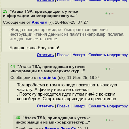
29
.
"Атака TSA, приводящая к утечке
+
–
/
информации из микроархитектур..."
Сообщение от
Аноним
(-), 10-Июл-25, 07:27
>Когда процессор ожидает быстрого завершения
инструкции чтения данных из памяти (например, полагая,
что данные есть в кэше
Больше кэша Богу кэша!
Ответить
|
Правка
|
Наверх
|
Cообщить модератору
44
.
"Атака TSA, приводящая к утечке
+
–
/
информации из микроархитектур..."
Сообщение от
ckotinko
(ok), 11-Июл-25, 19:34
Там проблема в том что надо показывать конскую
частоту. А физику никто не отменял
. Поэтому приходится идти путем пня4 с конским
конвейером. Стартовать приходится превентивно
Ответить
|
Правка
|
Наверх
|
Cообщить модератору
46
.
"Атака TSA, приводящая к утечке
+
–
/
информации из микроархитектур..."
Сообщение от
Доктор Лиза Су
(-), 18-