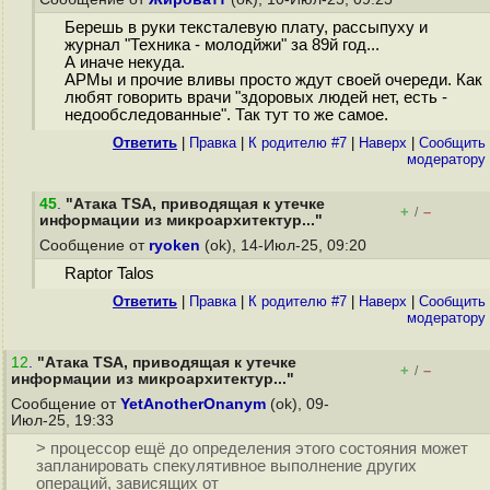
Берешь в руки тексталевую плату, рассыпуху и
журнал "Техника - молодйжи" за 89й год...
А иначе некуда.
АРМы и прочие вливы просто ждут своей очереди. Как
любят говорить врачи "здоровых людей нет, есть -
недообследованные". Так тут то же самое.
Ответить
|
Правка
|
К родителю #7
|
Наверх
|
Cообщить
модератору
45
.
"Атака TSA, приводящая к утечке
+
–
/
информации из микроархитектур..."
Сообщение от
ryoken
(ok), 14-Июл-25, 09:20
Raptor Talos
Ответить
|
Правка
|
К родителю #7
|
Наверх
|
Cообщить
модератору
12
.
"Атака TSA, приводящая к утечке
+
–
/
информации из микроархитектур..."
Сообщение от
YetAnotherOnanym
(ok), 09-
Июл-25, 19:33
> процессор ещё до определения этого состояния может
запланировать спекулятивное выполнение других
операций, зависящих от