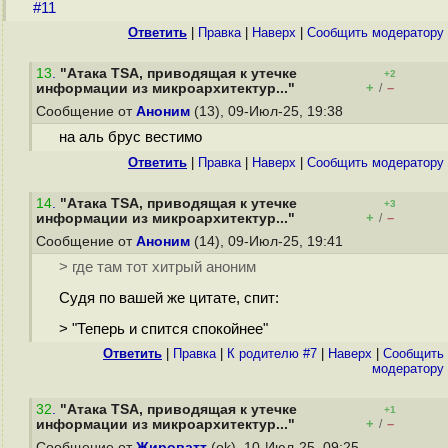
#11
Ответить
|
Правка
|
Наверх
|
Cообщить модератору
13
.
"Атака TSA, приводящая к утечке
+2
+
–
информации из микроархитектур..."
/
Сообщение от
Аноним
(13), 09-Июл-25, 19:38
на аль брус вестимо
Ответить
|
Правка
|
Наверх
|
Cообщить модератору
14
.
"Атака TSA, приводящая к утечке
+3
+
–
информации из микроархитектур..."
/
Сообщение от
Аноним
(14), 09-Июл-25, 19:41
> где там тот хитрый аноним
Судя по вашей же цитате, спит:
> "Теперь и спится спокойнее"
Ответить
|
Правка
|
К родителю #7
|
Наверх
|
Cообщить
модератору
32
.
"Атака TSA, приводящая к утечке
+1
+
–
информации из микроархитектур..."
/
Сообщение от
Жироватт
(ok), 10-Июл-25, 09:25