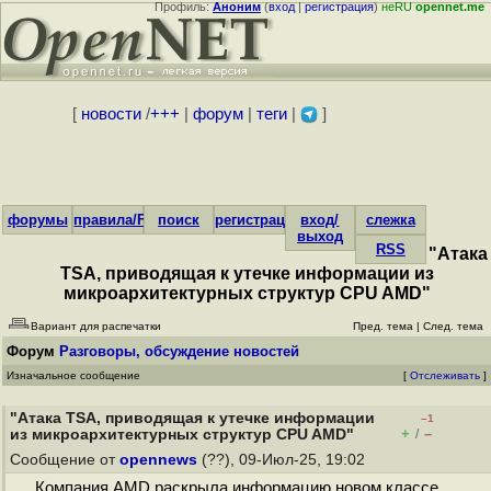
Профиль:
Аноним
(
вход
|
регистрация
)
неRU
opennet.me
[
новости
/
+++
|
форум
|
теги
|
]
форумы
правила/FAQ
поиск
регистрация
вход/
слежка
выход
RSS
"Атака
TSA, приводящая к утечке информации из
микроархитектурных структур CPU AMD"
Вариант для распечатки
Пред. тема
|
След. тема
Форум
Разговоры, обсуждение новостей
Изначальное сообщение
[
Отслеживать
]
"Атака TSA, приводящая к утечке информации
–1
+
–
из микроархитектурных структур CPU AMD"
/
Сообщение от
opennews
(??), 09-Июл-25, 19:02
Компания AMD раскрыла информацию новом классе