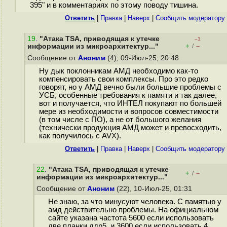
395" и в комментариях по этому поводу тишина.
Ответить
|
Правка
|
Наверх
|
Cообщить модератору
19
.
"Атака TSA, приводящая к утечке
–1
+
–
информации из микроархитектур..."
/
Сообщение от
Аноним
(4), 09-Июл-25, 20:48
Ну дык поклонникам АМД необходимо как-то
компенсировать свои комплексы. Про это редко
говорят, но у АМД вечно были большие проблемы с
УСБ, особенные требования к памяти и так далее,
вот и получается, что ИНТЕЛ покупают по большей
мере из необходимости и вопросов совместимости
(в том числе с ПО), а не от большого желания
(технически продукция АМД может и превосходить,
как получилось с AVX).
Ответить
|
Правка
|
Наверх
|
Cообщить модератору
22
.
"Атака TSA, приводящая к утечке
+
–
/
информации из микроархитектур..."
Сообщение от
Аноним
(22), 10-Июл-25, 01:31
Не знаю, за что минусуют человека. С памятью у
амд действительно проблемы. На официальном
сайте указана частота 5600 если использовать
две планки ддр5, и 3600 если использовать 4