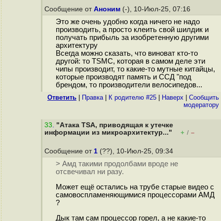
Сообщение от
Аноним
(-), 10-Июл-25, 07:16
Это же очень удобно когда ничего не надо
производить, а просто клеить свой шилдик и
получать прибыль за изобретенную другими
архитектуру
Всегда можно сказать, что виноват кто-то
другой: то TSMC, которая в самом деле эти
чипы производит, то какие-то мутные китайцы,
которые производят память и ССД "под
брендом, то производители велосипедов...
Ответить
|
Правка
|
К родителю #25
|
Наверх
|
Cообщить
модератору
33
.
"Атака TSA, приводящая к утечке
информации из микроархитектур..."
+
–
/
Сообщение от
1
(??), 10-Июл-25, 09:34
> Амд такими продолбами вроде не
отсвечивал ни разу.
Может ещё остались на трубе старые видео с
самовоспламеняющимися процессорами АМД
?
Дык там сам процессор горел, а не какие-то