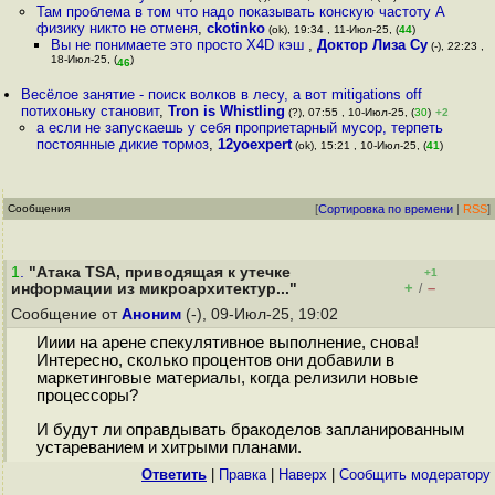
Там проблема в том что надо показывать конскую частоту А
физику никто не отменя
,
ckotinko
(ok), 19:34 , 11-Июл-25, (
44
)
Вы не понимаете это просто X4D кэш
,
Доктор Лиза Су
(-), 22:23 ,
18-Июл-25, (
)
46
Весёлое занятие - поиск волков в лесу, а вот mitigations off
потихоньку становит
,
Tron is Whistling
(?), 07:55 , 10-Июл-25, (
30
)
+2
а если не запускаешь у себя проприетарный мусор, терпеть
постоянные дикие тормоз
,
12yoexpert
(ok), 15:21 , 10-Июл-25, (
41
)
Сообщения
[
Сортировка по времени
|
RSS
]
1
.
"Атака TSA, приводящая к утечке
+1
+
–
информации из микроархитектур..."
/
Сообщение от
Аноним
(-), 09-Июл-25, 19:02
Ииии на арене спекулятивное выполнение, снова!
Интересно, сколько процентов они добавили в
маркетинговые материалы, когда релизили новые
процессоры?
И будут ли оправдывать бракоделов запланированным
устареванием и хитрыми планами.
Ответить
|
Правка
|
Наверх
|
Cообщить модератору