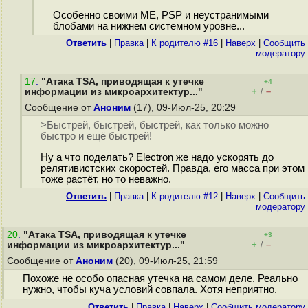
Особенно своими ME, PSP и неустранимыми
блобами на нижнем системном уровне...
Ответить
|
Правка
|
К родителю #16
|
Наверх
|
Cообщить
модератору
17
.
"Атака TSA, приводящая к утечке
+4
+
–
информации из микроархитектур..."
/
Сообщение от
Аноним
(17), 09-Июл-25, 20:29
>Быстрей, быстрей, быстрей, как только можно
быстро и ещё быстрей!
Ну а что поделать? Electron же надо ускорять до
релятивистских скоростей. Правда, его масса при этом
тоже растёт, но то неважно.
Ответить
|
Правка
|
К родителю #12
|
Наверх
|
Cообщить
модератору
20
.
"Атака TSA, приводящая к утечке
+3
+
–
информации из микроархитектур..."
/
Сообщение от
Аноним
(20), 09-Июл-25, 21:59
Похоже не особо опасная утечка на самом деле. Реально
нужно, чтобы куча условий совпала. Хотя неприятно.
Ответить
|
Правка
|
Наверх
|
Cообщить модератору