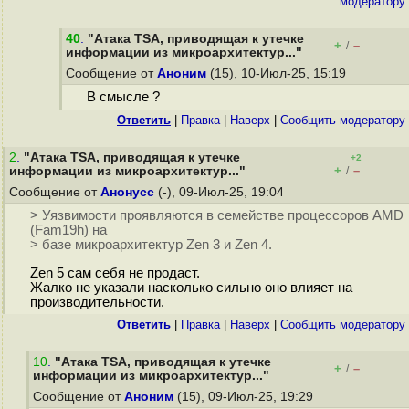
модератору
40
.
"Атака TSA, приводящая к утечке
+
–
/
информации из микроархитектур..."
Сообщение от
Аноним
(15), 10-Июл-25, 15:19
В смысле ?
Ответить
|
Правка
|
Наверх
|
Cообщить модератору
2
.
"Атака TSA, приводящая к утечке
+2
+
–
информации из микроархитектур..."
/
Сообщение от
Анонусс
(-), 09-Июл-25, 19:04
> Уязвимости проявляются в семействе процессоров AMD
(Fam19h) на
> базе микроархитектур Zen 3 и Zen 4.
Zen 5 сам себя не продаст.
Жалко не указали насколько сильно оно влияет на
производительности.
Ответить
|
Правка
|
Наверх
|
Cообщить модератору
10
.
"Атака TSA, приводящая к утечке
+
–
/
информации из микроархитектур..."
Сообщение от
Аноним
(15), 09-Июл-25, 19:29