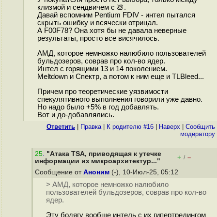
клизмой и сендвичем с 💩.
Давай вспомним Pentium FDIV - интел пытался
скрыть ошибку и всячески отрицал.
А F00F78? Она хотя бы не давала неверные
результаты, просто все висячилось.
АМД, которое немножко налюбило пользователей
бульдозеров, соврав про кол-во ядер.
Интел с горящими 13 и 14 поколением.
Meltdown и Спектр, а потом к ним еще и TLBleed...
Причем про теоретические уязвимости
спекулятивного выполнения говорили уже давно.
Но надо было +5% в год добавлять.
Вот и до-добавлялись.
Ответить
|
Правка
|
К родителю #16
|
Наверх
|
Cообщить
модератору
25
.
"Атака TSA, приводящая к утечке
+
–
/
информации из микроархитектур..."
Сообщение от
Аноним
(-), 10-Июл-25, 05:12
> АМД, которое немножко налюбило
пользователей бульдозеров, соврав про кол-во
ядер.
Эту бодягу вообще интель с их гипертредингом