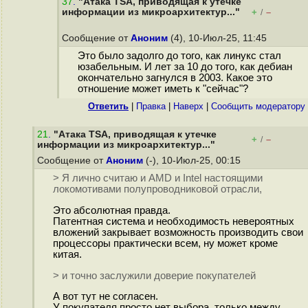
37
.
"Атака TSA, приводящая к утечке
информации из микроархитектур..."
+
–
/
Сообщение от
Аноним
(4), 10-Июл-25, 11:45
Это было задолго до того, как линукс стал
юзабельным. И лет за 10 до того, как дебиан
окончательно загнулся в 2003. Какое это
отношение может иметь к "сейчас"?
Ответить
|
Правка
|
Наверх
|
Cообщить модератору
21
.
"Атака TSA, приводящая к утечке
+
–
/
информации из микроархитектур..."
Сообщение от
Аноним
(-), 10-Июл-25, 00:15
> Я лично считаю и AMD и Intel настоящими
локомотивами полупроводниковой отрасли,
Это абсолютная правда.
Патентная система и необходимость невероятных
вложений закрывает возможность производить свои
процессоры практически всем, ну может кроме
китая.
> и точно заслужили доверие покупателей
А вот тут не согласен.
У покупателя просто нет выбора, только между