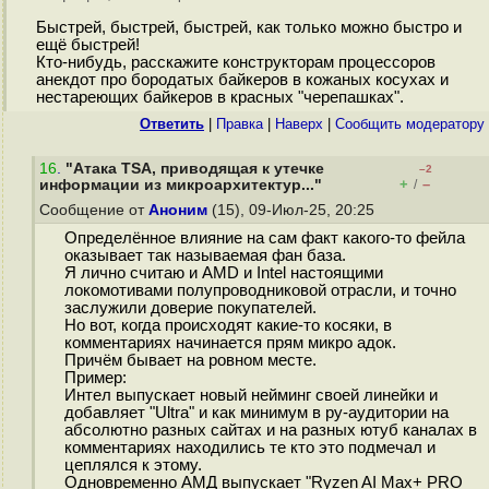
Быстрей, быстрей, быстрей, как только можно быстро и
ещё быстрей!
Кто-нибудь, расскажите конструкторам процессоров
анекдот про бородатых байкеров в кожаных косухах и
нестареющих байкеров в красных "черепашках".
Ответить
|
Правка
|
Наверх
|
Cообщить модератору
16
.
"Атака TSA, приводящая к утечке
–2
+
–
информации из микроархитектур..."
/
Сообщение от
Аноним
(15), 09-Июл-25, 20:25
Определённое влияние на сам факт какого-то фейла
оказывает так называемая фан база.
Я лично считаю и AMD и Intel настоящими
локомотивами полупроводниковой отрасли, и точно
заслужили доверие покупателей.
Но вот, когда происходят какие-то косяки, в
комментариях начинается прям микро адок.
Причём бывает на ровном месте.
Пример:
Интел выпускает новый нейминг своей линейки и
добавляет "Ultra" и как минимум в ру-аудитории на
абсолютно разных сайтах и на разных ютуб каналах в
комментариях находились те кто это подмечал и
цеплялся к этому.
Одновременно АМД выпускает "Ryzen AI Max+ PRO