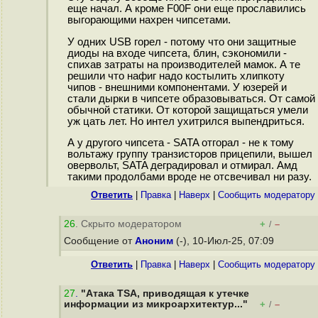
еще начал. А кроме F00F они еще прославились
выгорающими нахрен чипсетами.
У одних USB горел - потому что они защитные
диоды на входе чипсета, блин, сэкономили -
спихав затраты на производителей мамок. А те
решили что нафиг надо костылить хлипкоту
чипов - внешними компонентами. У юзерей и
стали дырки в чипсете образовываться. От самой
обычной статики. От которой защищаться умели
уж цать лет. Но интел ухитрился выпендриться.
А у другого чипсета - SATA отгорал - не к тому
вольтажу группу транзисторов прицепили, вышел
овервольт, SATA деградировал и отмирал. Амд
такими продолбами вроде не отсвечивал ни разу.
Ответить
|
Правка
|
Наверх
|
Cообщить модератору
26
. Скрыто модератором
+
–
/
Сообщение от
Аноним
(-), 10-Июл-25, 07:09
Ответить
|
Правка
|
Наверх
|
Cообщить модератору
27
.
"Атака TSA, приводящая к утечке
информации из микроархитектур..."
+
–
/