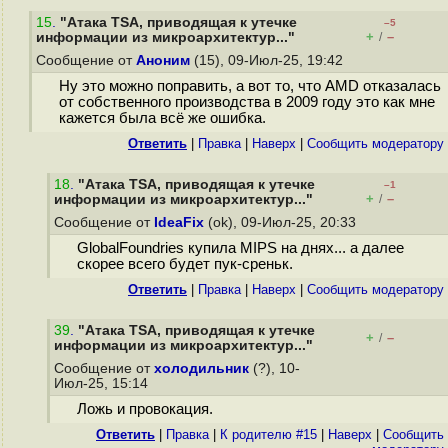
15
.
"Атака TSA, приводящая к утечке
–5
+
–
информации из микроархитектур..."
/
Сообщение от
Аноним
(15), 09-Июл-25, 19:42
Ну это можно поправить, а вот то, что AMD отказалась
от собственного производства в 2009 году это как мне
кажется была всё же ошибка.
Ответить
|
Правка
|
Наверх
|
Cообщить модератору
18
.
"Атака TSA, приводящая к утечке
–1
+
–
информации из микроархитектур..."
/
Сообщение от
IdeaFix
(ok), 09-Июл-25, 20:33
GlobalFoundries купила MIPS на днях... а далее
скорее всего будет пук-среньк.
Ответить
|
Правка
|
Наверх
|
Cообщить модератору
39
.
"Атака TSA, приводящая к утечке
+
–
/
информации из микроархитектур..."
Сообщение от
холодильник
(?), 10-
Июл-25, 15:14
Ложь и провокация.
Ответить
|
Правка
|
К родителю #15
|
Наверх
|
Cообщить