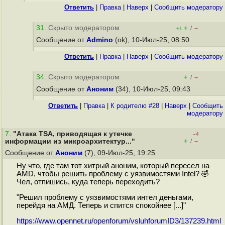
Ответить
|
Правка
|
Наверх
|
Cообщить модератору
31
. Скрыто модератором
+
–
/
+1
Сообщение от
Admino
(ok), 10-Июл-25, 08:50
Ответить
|
Правка
|
Наверх
|
Cообщить модератору
34
. Скрыто модератором
+
–
/
Сообщение от
Аноним
(34), 10-Июл-25, 09:43
Ответить
|
Правка
|
К родителю #28
|
Наверх
|
Cообщить
модератору
7
.
"Атака TSA, приводящая к утечке
–4
+
–
информации из микроархитектур..."
/
Сообщение от
Аноним
(7), 09-Июл-25, 19:25
Ну что, где там тот хитрый аноним, который пересел на
AMD, чтобы решить проблему с уязвимостями Intel? 🤣
Чел, отпишись, куда теперь переходить?
"Решил проблему с уязвимостями интел деньгами,
перейдя на АМД. Теперь и спится спокойнее [...]"
https://www.opennet.ru/openforum/vsluhforumID3/137239.html