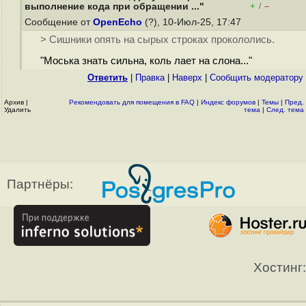
+
–
выполнение кода при обращении ..."
/
Сообщение от
OpenEcho
(?), 10-Июл-25, 17:47
> Cишники опять на сырых строках прокололись.
"Моська знать сильна, коль лает на слона..."
Ответить
|
Правка
|
Наверх
|
Cообщить модератору
Архив
|
Рекомендовать для помещения в FAQ
|
Индекс форумов
|
Темы
|
Пред.
Удалить
тема
|
След. тема
Партнёры:
Хостинг: