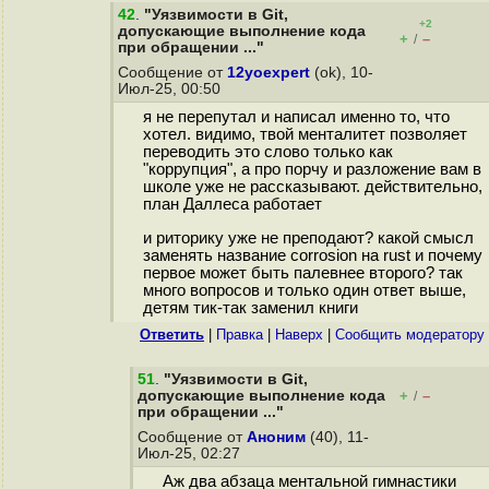
42
.
"Уязвимости в Git,
+2
допускающие выполнение кода
+
–
/
при обращении ..."
Сообщение от
12yoexpert
(ok), 10-
Июл-25, 00:50
я не перепутал и написал именно то, что
хотел. видимо, твой менталитет позволяет
переводить это слово только как
"коррупция", а про порчу и разложение вам в
школе уже не рассказывают. действительно,
план Даллеса работает
и риторику уже не преподают? какой смысл
заменять название corrosion на rust и почему
первое может быть палевнее второго? так
много вопросов и только один ответ выше,
детям тик-так заменил книги
Ответить
|
Правка
|
Наверх
|
Cообщить модератору
51
.
"Уязвимости в Git,
допускающие выполнение кода
+
–
/
при обращении ..."
Сообщение от
Аноним
(40), 11-
Июл-25, 02:27
Аж два абзаца ментальной гимнастики