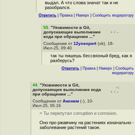
выдал. А что слова значат так и не
разобрался.
Ответить
|
Правка
|
Наверх
|
Cообщить модератору
55
.
"Уязвимости в Git,
допускающие выполнение
+
–
/
кода при обращении ..."
Сообщение от
12yoexpert
(ok), 18-
Июл-25, 09:40
так ты пишешь бессвязный бред, как я
разберусь?
Ответить
|
Правка
|
Наверх
|
Cообщить
модератору
44
.
"Уязвимости в Git,
+1
допускающие выполнение кода
+
–
/
при обращении ..."
Сообщение от
Аноним
(-), 10-
Июл-25, 05:16
> Ты перепутал corruption и corrosion.
Оно про ржавчину на растениях изначально -
заболевание растений такое.