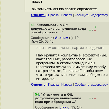
пишут
вы там хоть линию партии определите
Ответить
|
Правка
|
Наверх
|
Cообщить модератору
46
.
"Уязвимости в Git,
+1
допускающие выполнение кода
+
–
/
при обращении ..."
Сообщение от
Аноним
(-), 10-
Июл-25, 05:45
> вы там хоть линию партии определите
Нам нравятся компактные, эффективные,
качественные, работоспособные
программы. А сколько там дней вы
героически лезли по намыленому столбу
на третий этаж, "осиливая", чтобы всем
что-то доказать - только вам в общем то и
интересно.
Ответить
|
Правка
|
Наверх
|
Cообщить модератору
54
.
"Уязвимости в Git,
допускающие выполнение
+
–
/
кода при обращении ..."
Сообщение от
blkkid
(?), 14-