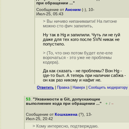
при обращении ..."
Сообщение от
Аноним
(-), 10-
Июл-25, 05:43
> Вы ничиво нипанимаити! На питоне
можно сто фич запилить,
Ну так в Hg и запилили. Чуть ли не гуй
даже для тех кого после SVN никак не
попустило.
> (То, что оно потом будет еле-еле
ворочаться - это уже не проблемы
кодера).
Да как сказать - не проблемы? Вон Hg -
где-то был. А теперь при наличии сабжа -
он как раз никому и нафиг не.
Ответить
|
Правка
|
Наверх
|
Cообщить модератору
53
.
"Уязвимости в Git, допускающие
выполнение кода при обращении ..."
+
–
/
Сообщение от
Кошкажена
(?), 13-
Июл-25, 20:42
> Кому интересно, подтверждаю.