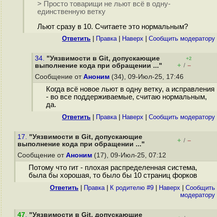
> Просто товарищи не льют всё в одну-
единственную ветку
Льют сразу в 10. Считаете это нормальным?
Ответить
|
Правка
|
Наверх
|
Cообщить модератору
34.
"Уязвимости в Git, допускающие
+2
+
–
выполнение кода при обращении ..."
/
Сообщение от
Аноним
(34), 09-Июл-25, 17:46
Когда всё новое льют в одну ветку, а исправления
- во все поддерживаемые, считаю нормальным,
да.
Ответить
|
Правка
|
Наверх
|
Cообщить модератору
17.
"Уязвимости в Git, допускающие
+
–
/
выполнение кода при обращении ..."
Сообщение от
Аноним
(17), 09-Июл-25, 07:12
Потому что гит - плохая распределенная система,
была бы хорошая, то было бы 10 страниц форков
Ответить
|
Правка
|
К родителю #9
|
Наверх
|
Cообщить
модератору
47
.
"Уязвимости в Git, допускающие