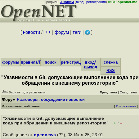
Профиль:
Аноним
(
вход
|
регистрация
)
неRU
opennet.me
[
новости
/
+++
|
форум
|
теги
|
]
форумы
правила/FAQ
поиск
регистрация
вход/
слежка
выход
RSS
"Уязвимости в Git, допускающие выполнение кода при
обращении к внешнему репозиторию"
Вариант для распечатки
Пред. тема
|
След. тема
Форум
Разговоры, обсуждение новостей
Изначальное сообщение
[
Отслеживать
]
"Уязвимости в Git, допускающие выполнение
кода при обращении к внешнему репозиторию"
+
–
/
Сообщение от
opennews
(??), 08-Июл-25, 23:01