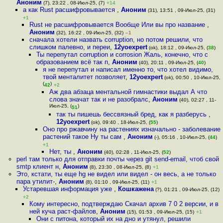
Аноним
(7), 23:22 , 08-Июл-25, (7)
+14
а как Rust расшифровывается
,
Аноним
(31), 13:51 , 09-Июл-25, (31)
+1
Rust не расшифровывается Вообще Или вы про название
,
Аноним
(32), 16:22 , 09-Июл-25, (32)
–1
сначала хотели назвать corruption, но потом решили, что
слишком палевно, и переи
,
12yoexpert
(ok), 18:12 , 09-Июл-25, (
38
)
Ты перепутал corruption и corrosion Жаль, конечно, что с
образованием всё так п
,
Аноним
(40), 20:11 , 09-Июл-25, (
40
)
я не перепутал и написал именно то, что хотел видимо,
твой менталитет позволяет
,
12yoexpert
(ok), 00:50 , 10-Июл-25,
(
)
42
+2
Аж два абзаца ментальной гимнастики выдал А что
слова значат так и не разобралс
,
Аноним
(40), 02:27 , 11-
Июл-25, (
)
51
так ты пишешь бессвязный бред, как я разберусь
,
12yoexpert
(ok), 09:40 , 18-Июл-25, (
55
)
Оно про ржавчину на растениях изначально - заболевание
растений такое Ну ты сам
,
Аноним
(-), 05:16 , 10-Июл-25, (
44
)
+1
Нет, ты
,
Аноним
(40), 02:28 , 11-Июл-25, (
52
)
perl там только для отправки почты через git send-email, чтоб свой
smtp клиент н
,
Аноним
(8), 23:30 , 08-Июл-25, (8)
+1
Это, кстати, ты еще hg не видел или видел - он весь, а не только
пара утилит-
,
Аноним
(8), 01:10 , 09-Июл-25, (11)
+1
Устаревшая информация уже
,
Кошкажена
(?), 01:21 , 09-Июл-25, (12)
+2
Кому интересно, подтверждаю Скачал архив 7 0 2 версии, и в
ней куча раст-файлов
,
Аноним
(15), 01:53 , 09-Июл-25, (15)
+1
Они с питона, который их на дно и утянул, решили