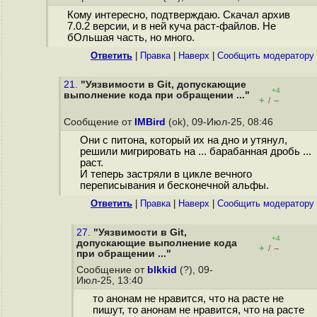
Кому интересно, подтверждаю. Скачал архив
7.0.2 версии, и в ней куча раст-файлов. Не
бОльшая часть, но много.
Ответить
|
Правка
|
Наверх
|
Cообщить модератору
21.
"Уязвимости в Git, допускающие
+4
выполнение кода при обращении ..."
+
–
/
Сообщение от
IMBird
(ok), 09-Июл-25, 08:46
Они с питона, который их на дно и утянул,
решили мигрировать на ... барабанная дробь ...
раст.
И теперь застряли в цикле вечного
переписывания и бесконечной альфы.
Ответить
|
Правка
|
Наверх
|
Cообщить модератору
27.
"Уязвимости в Git,
+4
допускающие выполнение кода
+
–
/
при обращении ..."
Сообщение от
blkkid
(?), 09-
Июл-25, 13:40
то анонам не нравится, что на расте не
пишут, то анонам не нравится, что на расте