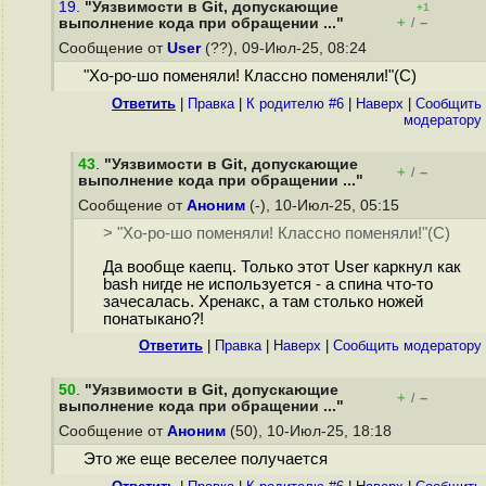
19.
"Уязвимости в Git, допускающие
+1
+
–
выполнение кода при обращении ..."
/
Сообщение от
User
(??), 09-Июл-25, 08:24
"Хо-ро-шо поменяли! Классно поменяли!"(С)
Ответить
|
Правка
|
К родителю #6
|
Наверх
|
Cообщить
модератору
43
.
"Уязвимости в Git, допускающие
+
–
/
выполнение кода при обращении ..."
Сообщение от
Аноним
(-), 10-Июл-25, 05:15
> "Хо-ро-шо поменяли! Классно поменяли!"(С)
Да вообще каепц. Только этот User каркнул как
bash нигде не используется - а спина что-то
зачесалась. Хренакс, а там столько ножей
понатыкано?!
Ответить
|
Правка
|
Наверх
|
Cообщить модератору
50
.
"Уязвимости в Git, допускающие
+
–
/
выполнение кода при обращении ..."
Сообщение от
Аноним
(50), 10-Июл-25, 18:18
Это же еще веселее получается