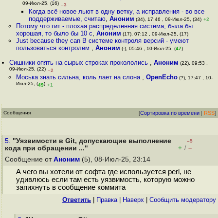
09-Июл-25, (16)
–3
Когда всё новое льют в одну ветку, а исправления - во все
поддерживаемые, считаю
,
Аноним
(34), 17:46 , 09-Июл-25, (34)
+2
Потому что гит - плохая распределенная система, была бы
хорошая, то было бы 10 с
,
Аноним
(17), 07:12 , 09-Июл-25, (17)
Just because they can В системе контроля версий - умеют
пользоваться контролем
,
Аноним
(-), 05:46 , 10-Июл-25, (
47
)
Сишники опять на сырых строках прокололись
,
Аноним
(22), 09:53 ,
09-Июл-25, (22)
–2
Моська знать сильна, коль лает на слона
,
OpenEcho
(?), 17:47 , 10-
Июл-25, (
)
49
+1
Сообщения
[
Сортировка по времени
|
RSS
]
5.
"Уязвимости в Git, допускающие выполнение
–5
+
–
кода при обращении ..."
/
Сообщение от
Аноним
(5), 08-Июл-25, 23:14
А чего вы хотели от софта где используется perl, не
удивлюсь если там есть уязвимость, которую можно
запихнуть в сообщение коммита
Ответить
|
Правка
|
Наверх
|
Cообщить модератору