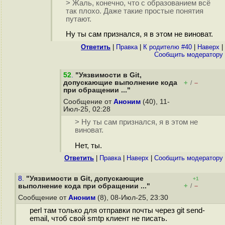
> Жаль, конечно, что с образованием всё
так плохо. Даже такие простые понятия
путают.
Ну ты сам признался, я в этом не виноват.
Ответить
|
Правка
|
К родителю #40
|
Наверх
|
Cообщить модератору
52
.
"Уязвимости в Git,
допускающие выполнение кода
+
–
/
при обращении ..."
Сообщение от
Аноним
(40), 11-
Июл-25, 02:28
> Ну ты сам признался, я в этом не
виноват.
Нет, ты.
Ответить
|
Правка
|
Наверх
|
Cообщить модератору
8.
"Уязвимости в Git, допускающие
+1
+
–
выполнение кода при обращении ..."
/
Сообщение от
Аноним
(8), 08-Июл-25, 23:30
perl там только для отправки почты через git send-
email, чтоб свой smtp клиент не писать.