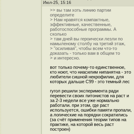
Июл-25, 15:16
>> вы там хоть линию партии
определите
> Нам нравятся компактные,
эффективные, качественные,
работоспособные программы. А
сколько
> там дней вы героически лезли по
намыленому столбу на третий этаж,
> "осиливая", чтобы всем что-то
доказать - только вам в общем то
> и интересно.
вот только почему-то единственное,
кто ноют, что ниасилим нипанятна - это
любители сишной некрофилии, для
которых дальше С99 - это темный лес
гугол решили эксперимента ради
перевести своих питонистов на раст и
за 2-3 недели все уже нормально
работали. при этом, где раст
используется, ошибки памяти пропали,
а логические на порядки сократились
(за счёт применения теории типов на
практике, на которой весь раст
построен)