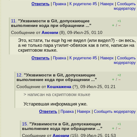
Ответить
|
Правка
|
К родителю #5
|
Наверх
|
Cообщить
модератору
11.
"Уязвимости в Git, допускающие
+1
+
–
выполнение кода при обращении ..."
/
Сообщение от
Аноним
(8), 09-Июл-25, 01:10
Это, кстати, ты еще hg не видел (или видел?) - он весь,
а не только пара утилит-обвязок как в гите, написан на
скриптовом языке.
Ответить
|
Правка
|
К родителю #5
|
Наверх
|
Cообщить
модератору
12.
"Уязвимости в Git, допускающие
+2
+
–
выполнение кода при обращении ..."
/
Сообщение от
Кошкажена
(?), 09-Июл-25, 01:21
> написан на скриптовом языке
Устаревшая информация уже.
Ответить
|
Правка
|
Наверх
|
Cообщить модератору
15.
"Уязвимости в Git, допускающие
+1
+
–
выполнение кода при обращении ..."
/
Сообщение от
Аноним
(15), 09-Июл-25, 01:53