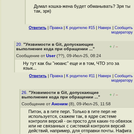
Думал кошка-жена будет обманывать? Зря ты
так, зря)
Ответить
|
Правка
|
К родителю #15
|
Наверх
|
Cообщить
модератору
20.
"Уязвимости в Git, допускающие
+
–
/
выполнение кода при обращении ..."
Сообщение от
User
(??), 09-Июл-25, 08:24
Ну тут как бы "нюанс" еще и в том, ЧТО это за
язык...
Ответить
|
Правка
|
К родителю #11
|
Наверх
|
Cообщить
модератору
26.
"Уязвимости в Git, допускающие
+
–
/
выполнение кода при обращении ..."
Сообщение от
Аноним
(8), 09-Июл-25, 11:58
Питон, а в гите перл. Только в гите перл не
используется, скажем так, в ядре системе
контроля версий - он просто для каких-то обвязок
или не связанных с системой контроля версий
действий, например, для отправки почты. Нафига