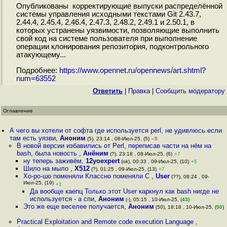
Опубликованы корректирующие выпуски распределённой
системы управления исходными текстами Git 2.43.7,
2.44.4, 2.45.4, 2.46.4, 2.47.3, 2.48.2, 2.49.1 и 2.50.1, в
которых устранены уязвимости, позволяющие выполнить
свой код на системе пользователя при выполнение
операции клонирования репозитория, подконтрольного
атакующему...
Подробнее:
https://www.opennet.ru/opennews/art.shtml?
num=63552
Ответить
|
Правка
|
Cообщить модератору
Оглавление
А чего вы хотели от софта где используется perl, не удивлюсь если
там есть уязви
,
Аноним
(5), 23:14 , 08-Июл-25, (5)
–5
В новой версии избавились от Perl, переписав части на нём на
bash, была новость
,
Анёним
(?), 23:18 , 08-Июл-25, (6)
+7
ну теперь заживём
,
12yoexpert
(ok), 00:33 , 09-Июл-25, (10)
+5
Шило на мыло
,
X512
(?), 01:25 , 09-Июл-25, (13)
+7
Хо-ро-шо поменяли Классно поменяли С
,
User
(??), 08:24 , 09-
Июл-25, (19)
+1
Да вообще каепц Только этот User каркнул как bash нигде не
используется - а спи
,
Аноним
(-), 05:15 , 10-Июл-25, (
43
)
Это же еще веселее получается
,
Аноним
(50), 18:18 , 10-Июл-25, (
50
)
Practical Exploitation and Remote code execution Language
,