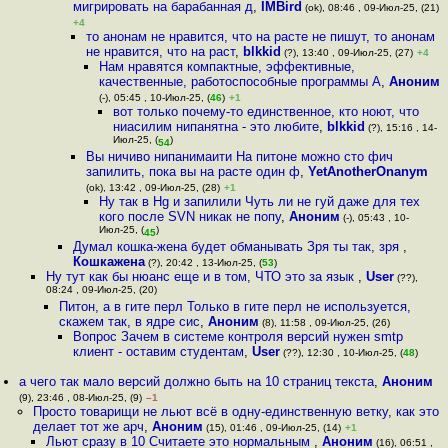
мигрировать на барабанная д
,
IMBird
(ok), 08:46 , 09-Июл-25, (21)
+4
то анонам не нравится, что на расте не пишут, то анонам
не нравится, что на раст
,
blkkid
(?), 13:40 , 09-Июл-25, (27)
+4
Нам нравятся компактные, эффективные,
качественные, работоспособные программы А
,
Аноним
(-), 05:45 , 10-Июл-25, (
46
)
+1
вот только почему-то единственное, кто ноют, что
ниасилим нипанятна - это любите
,
blkkid
(?), 15:16 , 14-
Июл-25, (
)
54
Вы ничиво нипанимаити На питоне можно сто фич
запилить, пока вы на расте один ф
,
YetAnotherOnanym
(ok), 13:42 , 09-Июл-25, (28)
+1
Ну так в Hg и запилили Чуть ли не гуй даже для тех
кого после SVN никак не попу
,
Аноним
(-), 05:43 , 10-
Июл-25, (
)
45
Думал кошка-жена будет обманывать Зря ты так, зря
,
Кошкажена
(?), 20:42 , 13-Июл-25, (
53
)
Ну тут как бы нюанс еще и в том, ЧТО это за язык
,
User
(??),
08:24 , 09-Июл-25, (20)
Питон, а в гите перл Только в гите перл не используется,
скажем так, в ядре сис
,
Аноним
(8), 11:58 , 09-Июл-25, (26)
Вопрос Зачем в системе контроля версий нужен smtp
клиент - оставим студентам
,
User
(??), 12:30 , 10-Июл-25, (
48
)
а чего так мало версий должно быть на 10 страниц текста
,
Аноним
(9), 23:46 , 08-Июл-25, (9)
–1
Просто товарищи не льют всё в одну-единственную ветку, как это
делает тот же арч
,
Аноним
(15), 01:46 , 09-Июл-25, (14)
+1
Льют сразу в 10 Считаете это нормальным
,
Аноним
(16), 06:51 ,