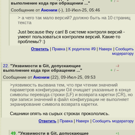
+
–
/
выполнение кода при обращении ..."
Сообщение от
Аноним
(-), 10-Июл-25, 05:46
> а чего так мало версий? должно быть на 10 страниц
текста
Just because they can! В системе контроля версий -
умеют пользоваться контролем версий. Какие-то
проблемы? :)
Ответить
|
Правка
|
К родителю #9
|
Наверх
|
Cообщить
модератору
22.
"Уязвимости в Git, допускающие
–2
+
–
выполнение кода при обращении ..."
/
Сообщение от
Аноним
(22), 09-Июл-25, 09:53
>уязвимость вызвана тем, что при чтении значений
параметров конфигурации Git очищает указанные в конце
символы перевода строки (LF) и возврата каретки (CR), но
при записи значений в файл конфигурации не выполняет
экранирование символа возврата каретки.
Сишники опять на сырых строках прокололись.
Ответить
|
Правка
|
Наверх
|
Cообщить модератору
49
.
"Уязвимости в Git, допускающие
+1