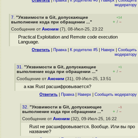
Ответить
|
Правка
|
К родителю #6
|
Наверх
|
Cообщить
модератору
7.
"Уязвимости в Git, допускающие
+14
+
–
выполнение кода при обращении ..."
/
Сообщение от
Аноним
(7), 08-Июл-25, 23:22
Practical Exploitation and Remote code execution
Language.
Ответить
|
Правка
|
К родителю #5
|
Наверх
|
Cообщить
модератору
31.
"Уязвимости в Git, допускающие
+1
+
–
выполнение кода при обращении ..."
/
Сообщение от
Аноним
(31), 09-Июл-25, 13:51
а как Rust расшифровывается?
Ответить
|
Правка
|
Наверх
|
Cообщить модератору
32.
"Уязвимости в Git, допускающие
–1
+
–
выполнение кода при обращении ..."
/
Сообщение от
Аноним
(32), 09-Июл-25, 16:22
Rust не расшифровывается. Вообще. Или вы про
название?