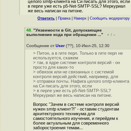
целого smtp-клиента на Си писать для этого, если
в перле уже есть p5-Net-SMTP-SSL? Меркуриал
же весь написан на питоне.
Ответить
|
Правка
|
Наверх
|
Cообщить модератору
48
.
"Уязвимости в Git, допускающие
выполнение кода при обращении ..."
+
–
/
Сообщение от
User
(??), 10-Июл-25, 12:30
> Питон, а в гите перл. Только в гите перл не
используется, скажем
> так, в ядре системе контроля версий - он
просто для каких-то
> обвязок или не связанных с системой
контроля версий действий, например, для
> отправки почты. Нафига целого smtp-клиента
на Си писать для этого, если
> в перле уже есть p5-Net-SMTP-SSL?
Меркуриал же весь написан на питоне.
Вопрос "Зачем в системе контроля версий
нужен smtp клиент?!" - оставим студентам
архитектурного техникума для
самостоятельного изучения, и перейдем к
более актуальным для современного
заборостроения темам...