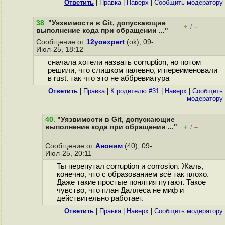
Ответить
|
Правка
|
Наверх
|
Cообщить модератору
38
.
"Уязвимости в Git, допускающие
+
–
/
выполнение кода при обращении ..."
Сообщение от
12yoexpert
(ok), 09-
Июл-25, 18:12
сначала хотели назвать corruption, но потом
решили, что слишком палевно, и переименовали
в rust. так что это не аббревиатура
Ответить
|
Правка
|
К родителю #31
|
Наверх
|
Cообщить
модератору
40
.
"Уязвимости в Git, допускающие
выполнение кода при обращении ..."
+
–
/
Сообщение от
Аноним
(40), 09-
Июл-25, 20:11
Ты перепутал corruption и corrosion. Жаль,
конечно, что с образованием всё так плохо.
Даже такие простые понятия путают. Такое
чувство, что план Даллеса не миф и
действительно работает.
Ответить
|
Правка
|
Наверх
|
Cообщить модератору