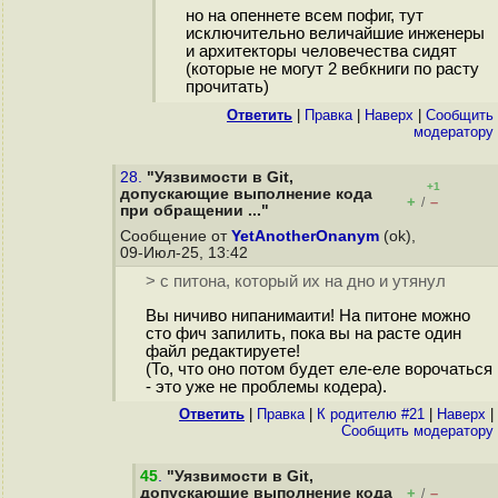
но на опеннете всем пофиг, тут
исключительно величайшие инженеры
и архитекторы человечества сидят
(которые не могут 2 вебкниги по расту
прочитать)
Ответить
|
Правка
|
Наверх
|
Cообщить
модератору
28.
"Уязвимости в Git,
+1
допускающие выполнение кода
+
–
/
при обращении ..."
Сообщение от
YetAnotherOnanym
(ok),
09-Июл-25, 13:42
> с питона, который их на дно и утянул
Вы ничиво нипанимаити! На питоне можно
сто фич запилить, пока вы на расте один
файл редактируете!
(То, что оно потом будет еле-еле ворочаться
- это уже не проблемы кодера).
Ответить
|
Правка
|
К родителю #21
|
Наверх
|
Cообщить модератору
45
.
"Уязвимости в Git,
допускающие выполнение кода
+
–
/