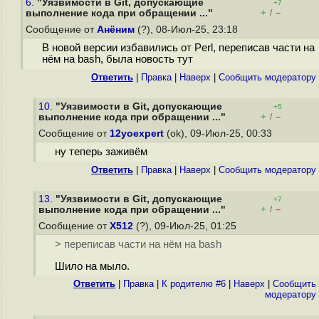
6.
"Уязвимости в Git, допускающие
+7
+
–
выполнение кода при обращении ..."
/
Сообщение от
Анёним
(?), 08-Июл-25, 23:18
В новой версии избавились от Perl, переписав части на
нём на bash, была новость тут
Ответить
|
Правка
|
Наверх
|
Cообщить модератору
10.
"Уязвимости в Git, допускающие
+5
+
–
выполнение кода при обращении ..."
/
Сообщение от
12yoexpert
(ok), 09-Июл-25, 00:33
ну теперь заживём
Ответить
|
Правка
|
Наверх
|
Cообщить модератору
13.
"Уязвимости в Git, допускающие
+7
+
–
выполнение кода при обращении ..."
/
Сообщение от
X512
(?), 09-Июл-25, 01:25
> переписав части на нём на bash
Шило на мыло.
Ответить
|
Правка
|
К родителю #6
|
Наверх
|
Cообщить
модератору