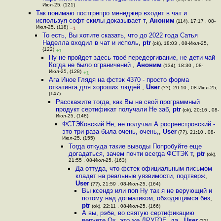
Июл-25, (121)
Так понимаю постгрепро менеджер входит в чат и
используя софт-скилы доказывает т
,
Аноним
(114), 17:17 , 08-
Июл-25, (118)
–1
То есть, Вы хотите сказать, что до 2022 года Сатья
Наделла входил в чат и исполь
,
ptr
(ok), 18:03 , 08-Июл-25,
(122)
+1
Ну не пройдет здесь твоё передергивание, не дети чай
Когда не было ограничений
,
Аноним
(134), 18:30 , 08-
Июл-25, (128)
+1
Ага Иное Глядя на фстэк 4370 - просто форма
откатинга для хороших людей
,
User
(??), 20:10 , 08-Июл-25,
(147)
Расскажите тогда, как Вы на свой программный
продукт сертификат получали Не заб
,
ptr
(ok), 20:16 , 08-
Июл-25, (148)
ФСТЭКовский Не, не получал А росреестровский -
это три раза была очень, очень,
,
User
(??), 21:10 , 08-
Июл-25, (155)
Тогда откуда такие выводы Попробуйте еще
догадаться, зачем почти всегда ФСТЭК т
,
ptr
(ok),
21:55 , 08-Июл-25, (163)
Да оттуда, что фстек официальным письмом
кладет на реальные уязвимости, подтверж
,
User
(??), 21:59 , 08-Июл-25, (164)
Вы ксендз или поп Ну так я не верующий и
потому над догматиком, обходящимся без
,
ptr
(ok), 22:11 , 08-Июл-25, (166)
А вы, рэбе, во святую сертификацию
веруете Ох, это же ДРУГОЕ, да
,
User
(??),