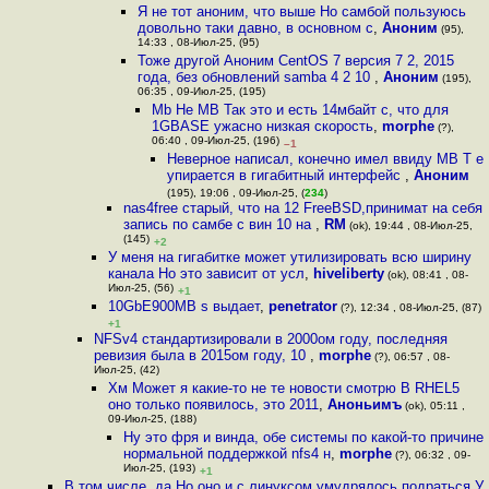
Я не тот аноним, что выше Но самбой пользуюсь
довольно таки давно, в основном с
,
Аноним
(95),
14:33 , 08-Июл-25, (95)
Тоже другой Аноним CentOS 7 версия 7 2, 2015
года, без обновлений samba 4 2 10
,
Аноним
(195),
06:35 , 09-Июл-25, (195)
Mb Не MB Так это и есть 14мбайт с, что для
1GBASE ужасно низкая скорость
,
morphe
(?),
06:40 , 09-Июл-25, (196)
–1
Неверное написал, конечно имел ввиду MB Т е
упирается в гигабитный интерфейс
,
Аноним
(195), 19:06 , 09-Июл-25, (
234
)
nas4free старый, что на 12 FreeBSD,принимат на себя
запись по самбе с вин 10 на
,
RM
(ok), 19:44 , 08-Июл-25,
(145)
+2
У меня на гигабитке может утилизировать всю ширину
канала Но это зависит от усл
,
hiveliberty
(ok), 08:41 , 08-
Июл-25, (56)
+1
10GbE900MB s выдает
,
penetrator
(?), 12:34 , 08-Июл-25, (87)
+1
NFSv4 стандартизировали в 2000ом году, последняя
ревизия была в 2015ом году, 10
,
morphe
(?), 06:57 , 08-
Июл-25, (42)
Хм Может я какие-то не те новости смотрю В RHEL5
оно только появилось, это 2011
,
Аноньимъ
(ok), 05:11 ,
09-Июл-25, (188)
Ну это фря и винда, обе системы по какой-то причине
нормальной поддержкой nfs4 н
,
morphe
(?), 06:32 , 09-
Июл-25, (193)
+1
В том числе, да Но оно и с линуксом умудрялось подраться У