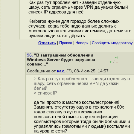
Как раз тут проблем нет - заведи отдельную
шару, сеть ограничь через VPN да укажи белый
список IP адресов для неё
Kerberos нужен для гораздо более сложных
случаев, когда тебе надо данные делить с
многопользовательскими системами, да теми что
руками люди хотят дёргать
Ответить
|
Правка
|
Наверх
|
Cообщить модератору
96.
"В завтрашнем обновлении
+4
Windows Server будет нарушена
+
–
/
совмес..."
Сообщение от
нах.
(?), 08-Июл-25, 14:57
> Как раз тут проблем нет - заведи отдельную
шару, сеть ограничь через VPN да укажи
белый
> список IP
да ты просто ж мастер костылестроения!
Заменять отсутствующую в технологии 80х
годов сквозную аутентификацию
пользователей (вместо аутентификации
компьютеров которые тогда были большими и
управлялись грамотными людьми) костылями
на уровне сети?