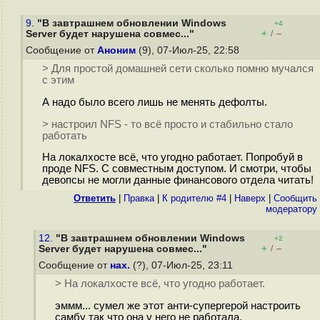
9.
"В завтрашнем обновлении Windows
+4
+
–
Server будет нарушена совмес..."
/
Сообщение от
Аноним
(9), 07-Июл-25, 22:58
> Для простой домашней сети сколько помню мучался
с этим
А надо было всего лишь не менять дефолты.
> настроил NFS - то всё просто и стабильно стало
работать
На локалхосте всё, что угодно работает. Попробуй в
проде NFS. С совместным доступом. И смотри, чтобы
девопсы не могли данные финансового отдела читать!
Ответить
|
Правка
|
К родителю #4
|
Наверх
|
Cообщить
модератору
12.
"В завтрашнем обновлении Windows
+2
+
–
Server будет нарушена совмес..."
/
Сообщение от
нах.
(?), 07-Июл-25, 23:11
> На локалхосте всё, что угодно работает.
эммм... сумел же этот анти-супергерой настроить
самбу так что она у него не работала.