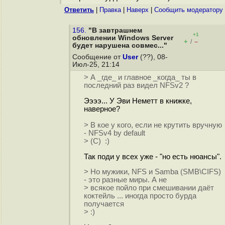
Ответить
|
Правка
|
Наверх
|
Cообщить модератору
156.
"В завтрашнем
+1
обновлении Windows Server
+
–
/
будет нарушена совмес..."
Сообщение от
User
(??), 08-
Июл-25, 21:14
> А _где_ и главное _когда_ ты в
последний раз видел NFSv2 ?
Ээээ... У Эви Неметт в книжке,
наверное?
> В кое у кого, если не крутить вручную
- NFSv4 by default
> (C) :)
Так поди у всех уже - "но есть нюансы".
> Но мужики, NFS и Samba (SMB\CIFS)
- это разные миры. А не
> всякое пойло при смешивании даёт
коктейль ... иногда просто бурда
получается
> :)