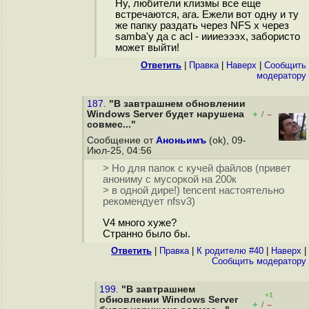
Ну, любители клизмы все еще
встречаются, ага. Ежели вот одну и ту
же папку раздать через NFS x через
samba'у да с acl - иииеэээх, забористо
может выйти!
Ответить
|
Правка
|
Наверх
|
Cообщить
модератору
187.
"В завтрашнем обновлении
Windows Server будет нарушена
+
–
/
совмес..."
Сообщение от
Аноньимъ
(ok), 09-
Июл-25, 04:56
> Но для папок с кучей файлов (привет
анониму с мусоркой на 200к
> в одной дире!) tencent настоятельно
рекомендует nfsv3)
V4 много хуже?
Странно было бы.
Ответить
|
Правка
|
К родителю #40
|
Наверх
|
Cообщить модератору
199.
"В завтрашнем
+1
обновлении Windows Server
+
–
/