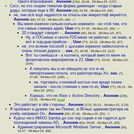
такого втаскивания
,
Аноним
(134), 18:46 , 08-Июл-25, (137)
Согл, но это скорее тяжелая форма деменции - когда старые
диды, которые еще в 90
,
Аноним
(28), 01:56 , 08-Июл-25, (28)
не, они всё ещё надеются на откаты как микростоф вернётся
,
Аноним
(46), 07:22 , 08-Июл-25, (46)
+1
Вы меня конечно сильно-сильно извините - но чтоб тем, кто
эти самые сервера адми
,
User
(??), 07:33 , 08-Июл-25, (48)
+1
20 стандарт говорят -
,
Аноним
(46), 08:41 , 08-Июл-25, (57)
Ну, в ГОСниках и около-ГОСниках не работал - не знаю, а
вот в тыр-дыр-прайсах -
,
User
(??), 10:22 , 08-Июл-25, (67)
не, это всякие micosoft с цысками кормили забесплатно а
очень плохая дорога -
,
нах.
(?), 16:56 , 08-Июл-25, (112)
Вот ты смеёшься - а коллега, который вместо меня на
флантовское мероприятие в 23
,
User
(??), 20:56 , 08-Июл-25,
(154)
А покупать мы и не обещали ну это ж не
импортозаместители, это работорговцы Хо
,
нах.
(?),
07:48 , 09-Июл-25, (198)
+1
не, торговать слоновой костью они вроде позже
начали - после слияния с кем-то из
,
User
(??), 08:15 , 09-
Июл-25, (202)
Хорошо, что не Xbox с Active Directory
,
Аноним
(228),
15:31 , 09-Июл-25, (
)
228
Это работает в обе стороны
,
Аноним
(172), 00:22 , 09-Июл-25, (179)
Я пробовал и думаю так же Помню, в 00-вых администратора на
учебу направил Он
,
Аноним
(50), 07:48 , 08-Июл-25, (50)
–1
Курсы чего ИМХО Samba до сих пор сырая и не годится для
полноценной замены AD,
,
Аноним
(63), 09:08 , 08-Июл-25, (63)
Администрирование Microsoft Windows Server
,
Аноним
(50),
10:27 , 08-Июл-25, (68)