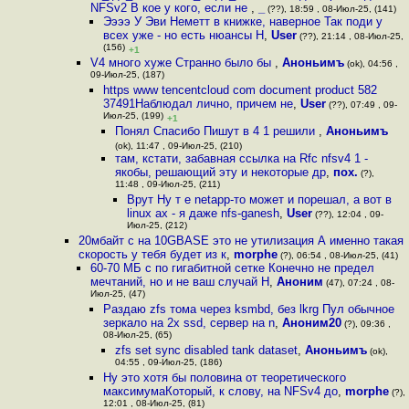
NFSv2 В кое у кого, если не
,
_
(??), 18:59 , 08-Июл-25, (141)
Ээээ У Эви Неметт в книжке, наверное Так поди у
всех уже - но есть нюансы Н
,
User
(??), 21:14 , 08-Июл-25,
(156)
+1
V4 много хуже Странно было бы
,
Аноньимъ
(ok), 04:56 ,
09-Июл-25, (187)
https www tencentcloud com document product 582
37491Наблюдал лично, причем не
,
User
(??), 07:49 , 09-
Июл-25, (199)
+1
Понял Спасибо Пишут в 4 1 решили
,
Аноньимъ
(ok), 11:47 , 09-Июл-25, (210)
там, кстати, забавная ссылка на Rfc nfsv4 1 -
якобы, решающий эту и некоторые др
,
пох.
(?),
11:48 , 09-Июл-25, (211)
Врут Ну т е netapp-то может и порешал, а вот в
linux ах - я даже nfs-ganesh
,
User
(??), 12:04 , 09-
Июл-25, (212)
20мбайт с на 10GBASE это не утилизация А именно такая
скорость у тебя будет из к
,
morphe
(?), 06:54 , 08-Июл-25, (41)
60-70 МБ с по гигабитной сетке Конечно не предел
мечтаний, но и не ваш случай Н
,
Аноним
(47), 07:24 , 08-
Июл-25, (47)
Раздаю zfs тома через ksmbd, без lkrg Пул обычное
зеркало на 2x ssd, сервер на n
,
Аноним20
(?), 09:36 ,
08-Июл-25, (65)
zfs set sync disabled tank dataset
,
Аноньимъ
(ok),
04:55 , 09-Июл-25, (186)
Ну это хотя бы половина от теоретического
максимумаКоторый, к слову, на NFSv4 до
,
morphe
(?),
12:01 , 08-Июл-25, (81)