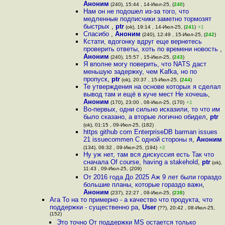
Аноним
(240), 15:44 , 14-Июл-25, (
240
)
Нам он не подошел из-за того, что
медленные подписчики заметно тормозят
быстрых
,
ptr
(ok), 19:14 , 14-Июл-25, (
241
)
+1
Спасибо
,
Аноним
(240), 12:49 , 15-Июл-25, (
242
)
Кстати, вдогонку вдруг еще вернетесь
проверить ответы, хоть по времени новость
,
Аноним
(240), 15:57 , 15-Июл-25, (
243
)
Я вполне могу поверить, что NATS даст
меньшую задержку, чем Kafka, но по
пропуск
,
ptr
(ok), 20:37 , 15-Июл-25, (
244
)
Те утверждения на основе которых я сделал
вывод там и ещё в куче мест Не хочешь
,
Аноним
(170), 23:00 , 08-Июл-25, (170)
+1
Во-первых, одни сильно исказили, то что им
было сказано, а вторые логично обидел
,
ptr
(ok), 01:15 , 09-Июл-25, (182)
https github com EnterpriseDB barman issues
21 issuecommen С одной стороны я
,
Аноним
(134), 06:32 , 09-Июл-25, (194)
+2
Ну уж нет, там вся дискуссия есть Так что
сначала Of course, having a stakehold
,
ptr
(ok),
11:43 , 09-Июл-25, (209)
От 2016 года До 2025 Аж 9 лет были гораздо
большие планы, которые гораздо важн
,
Аноним
(237), 22:27 , 09-Июл-25, (
238
)
Ага То на то примерно - а качество что продукта, что
поддержки - существенно ра
,
User
(??), 20:42 , 08-Июл-25,
(152)
Это точно От поддержки MS остается только