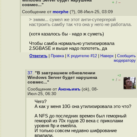
Windows Server будет нарушена
+
–
/
совмес..."
Сообщение от
morphe
(?), 08-Июл-25, 03:09
> эммм... сумел же этот анти-супергерой
настроить самбу так что она у него не работала.
(хотя казалось бы - надо ж суметь)
Чтобы самба нормально утилизировала
2.5GBASE и выше надо попотеть, да
Ответить
|
Правка
|
К родителю #12
|
Наверх
|
Cообщить
модератору
37.
"В завтрашнем обновлении
+2
Windows Server будет нарушена
+
–
/
совмес..."
Сообщение от
Аноньимъ
(ok), 08-
Июл-25, 06:30
Чего?
А как у меня 10G она утилизировала это что?
А NFS до последних времен был геморный
геморой из 70х годов 20 века с приколами
уровня ftp и емейла.
И только совсем недавно шифрование
впилили.