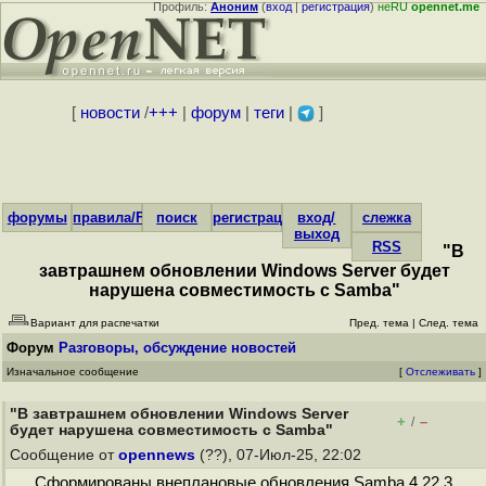
Профиль:
Аноним
(
вход
|
регистрация
)
неRU
opennet.me
[
новости
/
+++
|
форум
|
теги
|
]
форумы
правила/FAQ
поиск
регистрация
вход/
слежка
выход
RSS
"В
завтрашнем обновлении Windows Server будет
нарушена совместимость с Samba"
Вариант для распечатки
Пред. тема
|
След. тема
Форум
Разговоры, обсуждение новостей
Изначальное сообщение
[
Отслеживать
]
"В завтрашнем обновлении Windows Server
+
–
/
будет нарушена совместимость с Samba"
Сообщение от
opennews
(??), 07-Июл-25, 22:02
Сформированы внеплановые обновления Samba 4.22.3