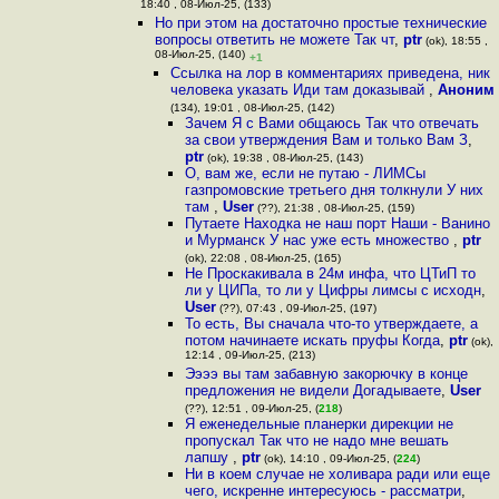
18:40 , 08-Июл-25, (133)
Но при этом на достаточно простые технические
вопросы ответить не можете Так чт
,
ptr
(ok), 18:55 ,
08-Июл-25, (140)
+1
Ссылка на лор в комментариях приведена, ник
человека указать Иди там доказывай
,
Аноним
(134), 19:01 , 08-Июл-25, (142)
Зачем Я с Вами общаюсь Так что отвечать
за свои утверждения Вам и только Вам З
,
ptr
(ok), 19:38 , 08-Июл-25, (143)
О, вам же, если не путаю - ЛИМСы
газпромовские третьего дня толкнули У них
там
,
User
(??), 21:38 , 08-Июл-25, (159)
Путаете Находка не наш порт Наши - Ванино
и Мурманск У нас уже есть множество
,
ptr
(ok), 22:08 , 08-Июл-25, (165)
Не Проскакивала в 24м инфа, что ЦТиП то
ли у ЦИПа, то ли у Цифры лимсы с исходн
,
User
(??), 07:43 , 09-Июл-25, (197)
То есть, Вы сначала что-то утверждаете, а
потом начинаете искать пруфы Когда
,
ptr
(ok),
12:14 , 09-Июл-25, (213)
Ээээ вы там забавную закорючку в конце
предложения не видели Догадываете
,
User
(??), 12:51 , 09-Июл-25, (
218
)
Я еженедельные планерки дирекции не
пропускал Так что не надо мне вешать
лапшу
,
ptr
(ok), 14:10 , 09-Июл-25, (
224
)
Ни в коем случае не холивара ради или еще
чего, искренне интересуюсь - рассматри
,