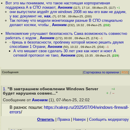
Вот это мы понимаем, что такое настоящая корпоративная
поддержка А в СПО ломают
,
Аноним
(117), 17:14 , 08-Июл-25, (117)
+1
они выпустили апдейт для windows 2008 но мы его вам не дадим,
у вас документ не
,
нах.
(?), 07:58 , 09-Июл-25, (200)
Так потому что модели монетизации разные В СПО специально
делают косяки, чтобы
,
Аноним
(232), 16:32 , 09-Июл-25, (
232
)
Мелкомягкие улучшают безопасность Сама возможность совместно
работать с кодом
,
Аноним
(172), 00:00 , 09-Июл-25, (174)
–1
- брешь в безопасности, проблему которой можно решить двумя
способами 1 Ограни
,
Аноним
(50), 10:22 , 09-Июл-25, (204)
–1
А что мешает свое сделать 30 лет уже как ноют и ноют А
сетевой протокол не тако
,
Аноним
(228), 15:35 , 09-Июл-25, (
229
)
Сообщения
[
Сортировка по времени
|
RSS
]
1.
"В завтрашнем обновлении Windows Server
+4
+
–
будет нарушена совмес..."
/
Сообщение от
Аноним
(1), 07-Июл-25, 22:02
В разнос пошли:
https://xakep.ru/2025/07/04/windows-firewall-
errors
/
Ответить
|
Правка
|
Наверх
|
Cообщить модератору