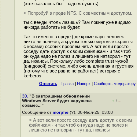
(хотя казалось бы - надо ж суметь)
> Попробуй в проде NFS. С совместным доступом.
ты с венды чтоль лазишь? Там локинг уже видимо
никогда работать не будет.
Так-то именно в проде (где кроме пары человек
никто не полезет, а кругом только мертвые скрипты
с косами) особых проблем нет. А вот если просто
соседу дать доступ к своим файликам - и так чтоб
он куда надо не полез и лишнего не натворил - тут
да, нюансы. Поскольку либо complete trust чужой
(виндовой) системе, либо очень длинная и грустная
(потому что все равно не работает) история с
kerberos
Ответить
|
Правка
|
Наверх
|
Cообщить модератору
30.
"В завтрашнем обновлении
Windows Server будет нарушена
+
–
/
совмес..."
Сообщение от
morphe
(?), 08-Июл-25, 03:08
> А вот если просто соседу дать доступ к своим
файликам - и так чтоб он куда надо не полез и
лишнего не натворил - тут да, нюансы