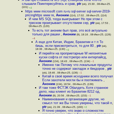
слышали Поинтересуйтесь и срав
,
ptr
(ok), 15:30 , 08-Июл-25,
(101)
+2
https www microsoft com ru-ru sql-server sql-server-2019-
pricinghttps www re
,
Аноним
(114), 17:02 , 08-Июл-25, (114)
И чем MS SQL тогда выигрывает Но при этом с
треском проигрывает отсутствием сер
,
ptr
(ok), 17:53 ,
08-Июл-25, (120)
То есть тот аноним был прав, это всё актуально
только для рашки
,
Аноним
(9), 18:16 , 08-Июл-25, (126)
–4
А еще для Китая, Индии, Бразилии и т п То
бишь, если присмотреться, то для 80
,
ptr
(ok),
18:36 , 08-Июл-25, (130)
+2
И перейти на проприетарные W непонятные
куски софта от постгрепро или ентерпайсд
,
Аноним
(134), 18:43 , 08-Июл-25, (134)
–1
Именно так Потому что локальные продукты
точно не содержат закладок и бекдоров
,
ptr
(ok), 18:46 , 08-Июл-25, (136)
–1
Китай в своё время исходники всего получал
Если захотели могли бы и поотжимать
,
Аноним
(134), 18:54 , 08-Июл-25, (139)
И там тоже ФСТЭК Обалдеть Хотя странное
дело, наш клиент из Бразилии 8212 од
,
Аноним
(9), 20:56 , 08-Июл-25, (153)
–1
Наименования и организации другие, но
смысл тот же Вы точно уверены, что такой п
,
ptr
(ok), 21:39 , 08-Июл-25, (160)
+2
Я точно уверен, что знаю о сложностях