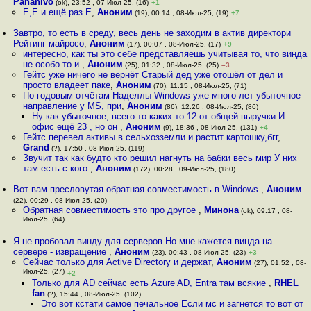
Pahanivo
(ok), 23:52 , 07-Июл-25, (16)
+1
Е,Е и ещё раз Е
,
Аноним
(19), 00:14 , 08-Июл-25, (19)
+7
Завтро, то есть в среду, весь день не заходим в актив директори
Рейтинг майросо
,
Аноним
(17), 00:07 , 08-Июл-25, (17)
+9
интересно, как ты это себе представляешь учитывая то, что винда
не особо то и
,
Аноним
(25), 01:32 , 08-Июл-25, (25)
–3
Гейтс уже ничего не вернёт Старый дед уже отошёл от дел и
просто владеет паке
,
Аноним
(70), 11:15 , 08-Июл-25, (71)
По годовым отчётам Наделлы Windows уже много лет убыточное
направление у MS, при
,
Аноним
(86), 12:26 , 08-Июл-25, (86)
Ну как убыточное, всего-то каких-то 12 от общей выручки И
офис ещё 23 , но он
,
Аноним
(9), 18:36 , 08-Июл-25, (131)
+4
Гейтс перевел активы в сельхозземли и растит картошку,бгг
,
Grand
(?), 17:50 , 08-Июл-25, (119)
Звучит так как будто кто решил нагнуть на бабки весь мир У них
там есть с кого
,
Аноним
(172), 00:28 , 09-Июл-25, (180)
Вот вам пресловутая обратная совместимость в Windows
,
Аноним
(22), 00:29 , 08-Июл-25, (20)
Обратная совместимость это про другое
,
Минона
(ok), 09:17 , 08-
Июл-25, (64)
Я не пробовал винду для серверов Но мне кажется винда на
сервере - извращение
,
Аноним
(23), 00:43 , 08-Июл-25, (23)
+3
Сейчас только для Active Directory и держат
,
Аноним
(27), 01:52 , 08-
Июл-25, (27)
+2
Только для AD сейчас есть Azure AD, Entra там всякие
,
RHEL
fan
(?), 15:44 , 08-Июл-25, (102)
Это вот кстати самое печальное Если мс и загнется то вот от