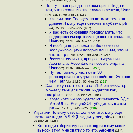
21:26 , 08-Июл-25, (157)
Вот тут твоя правда - не поспоришь Беда в
том, что в большинстве случаев решени
,
User
(??), 21:35 , 08-Июл-25, (158)
Как считали Пальцем на потолке лежа на
диване Я могу ещё поверить в субъект
,
ptr
(ok), 22:19 , 08-Июл-25, (167)
У вас есть основания предполагать, что
поддержка импортозамещенного отрасла по
,
User
(??), 05:24 , 09-Июл-25, (191)
Я вообще не располагаю более-менее
заслуживающими доверия данными, чтобы
что-то
,
ptr
(ok), 12:28 , 09-Июл-25, (215)
Эээээ я, если что, процесс выделения
Axenix а из Accenture из первого ряда на
,
User
(??), 13:02 , 09-Июл-25, (
220
)
Ну так только у нас почти 30
релоцированных удаленно работает Это при
чем
,
ptr
(ok), 13:32 , 09-Июл-25, (
221
)
Эээ, это у постгреса то слабый оптимизатор
Может у тебя для таблиц индексов как
,
morphe
(?), 03:21 , 09-Июл-25, (185)
Когда хотя бы раз будете мигрировать БД с
MS SQL на PostgreSQL, убедитесь в этом
,
ptr
(ok), 12:41 , 09-Июл-25, (
216
)
Упустили Не вижу ответа Если хотите, могу еще
предложить для MS SQL задачку реа
,
ptr
(ok), 18:13 ,
08-Июл-25, (125)
Вот сходи к борисычу на linux org ru и ему мозги
выноси этим Мне хватило то что
,
Аноним
(134),