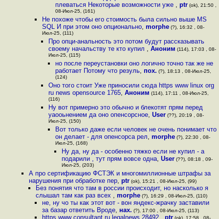
плеваться Некоторые возможности уже
,
ptr
(ok), 21:50 ,
08-Июл-25, (161)
Не похоже чтобы его стоимость была сильно выше MS
SQL И при этом оно опционально
,
morphe
(?), 16:32 , 08-
Июл-25, (111)
Про опци-анальность это потом будут рассказывать
своему начальству те кто купил
,
Аноним
(114), 17:03 , 08-
Июл-25, (115)
но после переустановки оно логично точно так же не
работает Потому что резуль
,
пох.
(?), 18:13 , 08-Июл-25,
(124)
Оно того стоит Уже приносили сюда https www linux org
ru news opensource 1765
,
Аноним
(114), 17:11 , 08-Июл-25,
(116)
Ну вот примерно это обычно и блекотят прям перед
уаооьнением да оно опенсорсное
,
User
(??), 20:19 , 08-
Июл-25, (150)
Вот только даже если человек не очень понимает что
он делает - для опенсорса рел
,
morphe
(?), 22:30 , 08-
Июл-25, (168)
Ну да, ну да - особенно тяжко если не купил - а
подарили , тут прям вовсе одна
,
User
(??), 08:18 , 09-
Июл-25, (203)
А про сертификацию ФСТЭК и многомиллионные штрафы за
нарушения при обработке пер
,
ptr
(ok), 15:21 , 08-Июл-25, (99)
Без понятия что там в россии происходит, но насколько я
слышал там как раз всех
,
morphe
(?), 16:29 , 08-Июл-25, (110)
не, ну чо ты как этот вот - вон яндекс-жрачку заставили
за базар ответить Вроде
,
нах.
(?), 17:00 , 08-Июл-25, (113)
https www consultant ru legalnews 28492
,
ptr
(ok), 17:58 , 08-