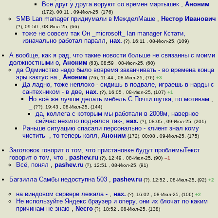
Все друг у друга воруют со времен мартышек
,
Аноним
(172), 00:11 , 09-Июл-25, (176)
SMB Lan manager придиумали в МежделМаше
,
Нестор Иванович
(?), 09:50 , 08-Июл-25, (66)
тоже не совсем так Он _microsoft_ lan manager Кстати,
изначально работал паралл
,
нах.
(?), 16:11 , 08-Июл-25, (109)
А вообще, как я рад, что такие новости больше не связанны с моими
должностными о
,
Аноним
(63), 08:59 , 08-Июл-25, (60)
да Одминство надо было вовремя заканчивать - во времена конца
эры кактус на
,
Аноним
(76), 11:44 , 08-Июл-25, (76)
+3
Да ладно, тоже неплохо - сидишь в подвале, играешь в нарды с
сантехником - в две
,
нах.
(?), 16:05 , 08-Июл-25, (107)
+1
Но всё же лучше делать мебель С Почти шутка, по мотивам
,
_
(??), 19:43 , 08-Июл-25, (144)
да, коллега с которым мы работали в 2008м, наверное
сейчас нехило поднялся так-
,
нах.
(?), 08:05 , 09-Июл-25, (201)
Раньше ситуацию спасали персонально - клиент знал кому
чистить -, то теперь колл
,
Аноним
(172), 00:08 , 09-Июл-25, (175)
Заголовок говорит о том, что пристановке будут проблемыТекст
говорит о том, что
,
pashev.ru
(?), 12:49 , 08-Июл-25, (90)
–1
Всё, понял
,
pashev.ru
(?), 12:51 , 08-Июл-25, (91)
Багзилла Самбы недоступна 503
,
pashev.ru
(?), 12:52 , 08-Июл-25, (92)
+2
на виндовом сервере лежала -
,
нах.
(?), 16:02 , 08-Июл-25, (106)
+2
Не используйте Яндекс браузер и оперу, они их блочат по каким
причинам не знаю
,
Necro
(?), 18:52 , 08-Июл-25, (138)