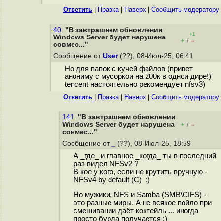
Ответить
|
Правка
|
Наверх
|
Cообщить модератору
40.
"В завтрашнем обновлении
+1
Windows Server будет нарушена
+
–
/
совмес..."
Сообщение от
User
(??), 08-Июл-25, 06:41
Но для папок с кучей файлов (привет
анониму с мусоркой на 200к в одной дире!)
tencent настоятельно рекомендует nfsv3)
Ответить
|
Правка
|
Наверх
|
Cообщить модератору
141.
"В завтрашнем обновлении
Windows Server будет нарушена
+
–
/
совмес..."
Сообщение от
_
(??), 08-Июл-25, 18:59
А _где_ и главное _когда_ ты в последний
раз видел NFSv2 ?
В кое у кого, если не крутить вручную -
NFSv4 by default (C) :)
Но мужики, NFS и Samba (SMB\CIFS) -
это разные миры. А не всякое пойло при
смешивании даёт коктейль ... иногда
просто бурда получается :)