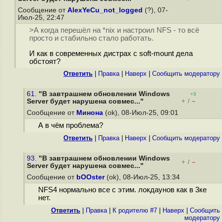
Сообщение от
AlexYeCu_not_logged
(?), 07-
Июл-25, 22:47
>А когда перешёл на *nix и настроил NFS - то всё
просто и стабильно стало работать.
И как в современных дистрах с soft-mount дела
обстоят?
Ответить
|
Правка
|
Наверх
|
Cообщить модератору
61.
"В завтрашнем обновлении Windows
+3
+
–
Server будет нарушена совмес..."
/
Сообщение от
Минона
(ok), 08-Июл-25, 09:01
А в чём проблема?
Ответить
|
Правка
|
Наверх
|
Cообщить модератору
93.
"В завтрашнем обновлении Windows
+
–
/
Server будет нарушена совмес..."
Сообщение от
bOOster
(ok), 08-Июл-25, 13:34
NFS4 нормально все с этим. локдаунов как в 3ке
нет.
Ответить
|
Правка
|
К родителю #7
|
Наверх
|
Cообщить
модератору