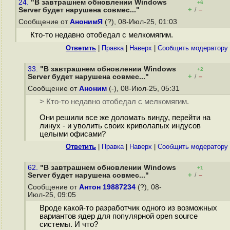
24.
"В завтрашнем обновлении Windows
+6
+
–
Server будет нарушена совмес..."
/
Сообщение от
АнонимЯ
(?), 08-Июл-25, 01:03
Кто-то недавно отобедал с мелкомягим.
Ответить
|
Правка
|
Наверх
|
Cообщить модератору
33.
"В завтрашнем обновлении Windows
+2
+
–
Server будет нарушена совмес..."
/
Сообщение от
Аноним
(-), 08-Июл-25, 05:31
> Кто-то недавно отобедал с мелкомягим.
Они решили все же доломать винду, перейти на
линух - и уволить своих криволапых индусов
целыми офисами?
Ответить
|
Правка
|
Наверх
|
Cообщить модератору
62.
"В завтрашнем обновлении Windows
+1
+
–
Server будет нарушена совмес..."
/
Сообщение от
Антон 19887234
(?), 08-
Июл-25, 09:05
Вроде какой-то разработчик одного из возможных
вариантов ядер для популярной open source
системы. И что?