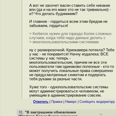
А вот не захочет васян ставить себе никакие
впн (да и на его маке это не так тривиально) -
и? Что делать будииииим?
И главное - гордиться всем этим бредом не
забываем, гордиться!
> Kerberos нужен для гораздо более сложных
случаев, когда тебе надо данные делить с
> многопользовательскими системами
ну с разморозочкой. Криокамера потекла? Тебе
у нас - не понравится! Начну издалека: ВСЕ
системы у нас теперь -
многопользовательские, причем не все эти
пользователи там одинаково полезные - кто-то
может получить локальные права совершенно
не предусмотренные сюжетом и подергать
тебя руками за разные части.
Хуже того - однопользовательские системы
могут администрироваться человеком, не
умеющим в администрирование совсем.
Ответить
|
Правка
|
Наверх
|
Cообщить модератору
31.
"В завтрашнем обновлении
+1