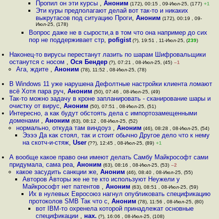
Пропил он эти курсы
,
Аноним
(172), 00:15 , 09-Июл-25, (177)
+1
Эти куры предполагают делай вот так-то и никаких
выкрутасов под ситуацию Проги
,
Аноним
(172), 00:19 , 09-
Июл-25, (178)
Вопрос даже не в сырости,а в том что она например до сих
пор не поддерживает стр
,
pofigist
(?), 19:51 , 11-Июл-25, (
239
)
Наконец-то вирусы перестанут лазить по шарам Шифровальщики
останутся с носом
,
Ося Бендер
(?), 07:21 , 08-Июл-25, (45)
–1
Ага, ждите
,
Аноним
(78), 11:52 , 08-Июл-25, (78)
В Windows 11 уже нарушена Дефолтные настройки клиента ломают
всё Хотя пара руч
,
Аноним
(50), 07:46 , 08-Июл-25, (49)
Так-то можно задачу в кроне запланировать - сканирование шары и
очистку от вирус
,
Аноним
(50), 07:51 , 08-Июл-25, (51)
Интересно, а как будут обстоять дела с импортозамещенными
доменами
,
Аноним
(63), 08:12 , 08-Июл-25, (52)
нормально, откуда там виндоуз
,
Аноним
(46), 08:28 , 08-Июл-25, (54)
Ээээ Да как стоял, так и стоит обычно Другое дело что к нему
на скотч-и-стяж
,
User
(??), 12:45 , 08-Июл-25, (89)
+1
А вообще какое право они имеют делать Самбу Майкрософт сами
придумала, сама реа
,
Аноним
(63), 08:16 , 08-Июл-25, (53)
–2
какое засудить санкции же
,
Аноним
(46), 08:40 , 08-Июл-25, (55)
Авторов Авторы же не те кто используют Неужели у
Майкрософт нет патентов
,
Аноним
(63), 08:51 , 08-Июл-25, (59)
Их в нулевых Евросоюз нагнул опубликовать спецификацию
протоколов SMB Так что с
,
Аноним
(78), 11:56 , 08-Июл-25, (80)
вот IBM-то охренела которой принадлежат основные
спецификации
,
нах.
(?), 16:06 , 08-Июл-25, (108)