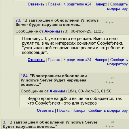
Ответить
|
Правка
|
К родителю #24
|
Наверх
|
Cообщить
модератору
73.
"В завтрашнем обновлении Windows
+
–
/
Server будет нарушена совмес..."
Сообщение от
Аноним
(73), 08-Июл-25, 11:25
Пингвинус Т. уже ничего не решает. Вместо него
рулят те, в чьих интересах сочиняют Copyleft-next,
"учитывающей современные реалии и потребности
корпораций".
Ответить
|
Правка
|
К родителю #24
|
Наверх
|
Cообщить
модератору
184.
"В завтрашнем обновлении
+1
Windows Server будет нарушена
+
–
/
совмес..."
Сообщение от
Аноним
(184), 09-Июл-25, 01:56
Ведро вроде на gpl2 и выше не собирается, так
что Copyleft-next - это для зумеров
Ответить
|
Правка
|
Наверх
|
Cообщить модератору
3.
"В завтрашнем обновлении Windows Server
+8
+
–
будет нарушена совмес..."
/