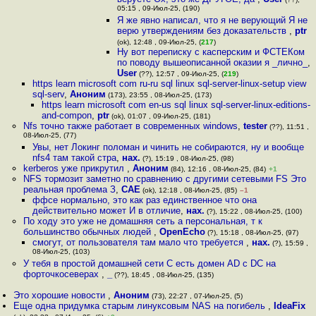
05:15 , 09-Июл-25, (190)
Я же явно написал, что я не верующий Я не
верю утверждениям без доказательств
,
ptr
(ok), 12:48 , 09-Июл-25, (
217
)
Ну вот переписку с касперским и ФСТЕКом
по поводу вышеописанной оказии я _лично_
,
User
(??), 12:57 , 09-Июл-25, (
219
)
https learn microsoft com ru-ru sql linux sql-server-linux-setup view
sql-serv
,
Аноним
(173), 23:55 , 08-Июл-25, (173)
https learn microsoft com en-us sql linux sql-server-linux-editions-
and-compon
,
ptr
(ok), 01:07 , 09-Июл-25, (181)
Nfs точно также работает в современных windows
,
tester
(??), 11:51 ,
08-Июл-25, (77)
Увы, нет Локинг поломан и чинить не собираются, ну и вообще
nfs4 там такой стра
,
нах.
(?), 15:19 , 08-Июл-25, (98)
kerberos уже прикрутил
,
Аноним
(84), 12:16 , 08-Июл-25, (84)
+1
NFS тормозит заметно по сравнению с другими сетевыми FS Это
реальная проблема З
,
CAE
(ok), 12:18 , 08-Июл-25, (85)
–1
ффсе нормально, это как раз единственное что она
действительно может И в отличие
,
нах.
(?), 15:22 , 08-Июл-25, (100)
По ходу это уже не домашняя сеть а персональная, т к
большинство обычных людей
,
OpenEcho
(?), 15:18 , 08-Июл-25, (97)
смогут, от пользователя там мало что требуется
,
нах.
(?), 15:59 ,
08-Июл-25, (103)
У тебя в простой домашней сети С есть домен AD с DC на
форточкосеверах
,
_
(??), 18:45 , 08-Июл-25, (135)
Это хорошие новости
,
Аноним
(73), 22:27 , 07-Июл-25, (5)
Еще одна придумка старым линуксовым NAS на погибель
,
IdeaFix