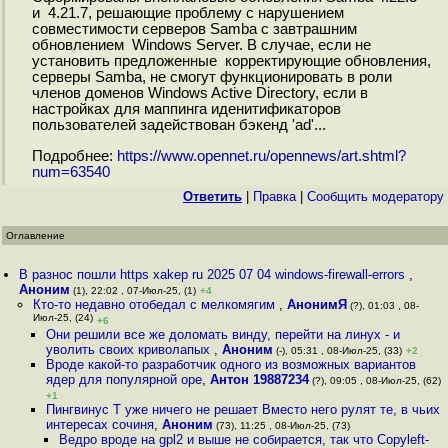
и 4.21.7, решающие проблему с нарушением
совместимости серверов Samba с завтрашним
обновлением Windows Server. В случае, если не
установить предложенные корректирующие обновления,
серверы Samba, не смогут функционировать в роли
членов доменов Windows Active Directory, если в
настройках для маппинга иденитификаторов
пользователей задействован бэкенд 'ad'...
Подробнее:
https://www.opennet.ru/opennews/art.shtml?
num=63540
Ответить
|
Правка
|
Cообщить модератору
Оглавление
В разнос пошли https xakep ru 2025 07 04 windows-firewall-errors
,
Аноним
(1), 22:02 , 07-Июл-25, (1)
+4
Кто-то недавно отобедал с мелкомягим
,
АнонимЯ
(?), 01:03 , 08-
Июл-25, (24)
+6
Они решили все же доломать винду, перейти на линух - и
уволить своих криволапых
,
Аноним
(-), 05:31 , 08-Июл-25, (33)
+2
Вроде какой-то разработчик одного из возможных вариантов
ядер для популярной ope
,
Антон 19887234
(?), 09:05 , 08-Июл-25, (62)
+1
Пингвинус Т уже ничего не решает Вместо него рулят те, в чьих
интересах сочиня
,
Аноним
(73), 11:25 , 08-Июл-25, (73)
Ведро вроде на gpl2 и выше не собирается, так что Copyleft-