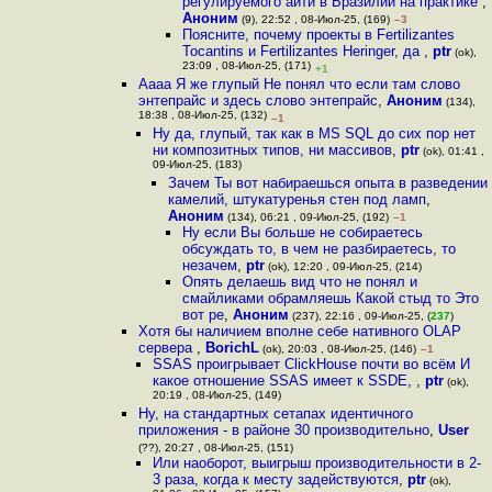
регулируемого айти в Бразилии на практике
,
Аноним
(9), 22:52 , 08-Июл-25, (169)
–3
Поясните, почему проекты в Fertilizantes
Tocantins и Fertilizantes Heringer, да
,
ptr
(ok),
23:09 , 08-Июл-25, (171)
+1
Аааа Я же глупый Не понял что если там слово
энтепрайс и здесь слово энтепрайс
,
Аноним
(134),
18:38 , 08-Июл-25, (132)
–1
Ну да, глупый, так как в MS SQL до сих пор нет
ни композитных типов, ни массивов
,
ptr
(ok), 01:41 ,
09-Июл-25, (183)
Зачем Ты вот набираешься опыта в разведении
камелий, штукатуренья стен под ламп
,
Аноним
(134), 06:21 , 09-Июл-25, (192)
–1
Ну если Вы больше не собираетесь
обсуждать то, в чем не разбираетесь, то
незачем
,
ptr
(ok), 12:20 , 09-Июл-25, (214)
Опять делаешь вид что не понял и
смайликами обрамляешь Какой стыд то Это
вот ре
,
Аноним
(237), 22:16 , 09-Июл-25, (
237
)
Хотя бы наличием вполне себе нативного OLAP
сервера
,
BorichL
(ok), 20:03 , 08-Июл-25, (146)
–1
SSAS проигрывает ClickHouse почти во всём И
какое отношение SSAS имеет к SSDE,
,
ptr
(ok),
20:19 , 08-Июл-25, (149)
Ну, на стандартных сетапах идентичного
приложения - в районе 30 производительно
,
User
(??), 20:27 , 08-Июл-25, (151)
Или наоборот, выигрыш производительности в 2-
3 раза, когда к месту задействуются
,
ptr
(ok),