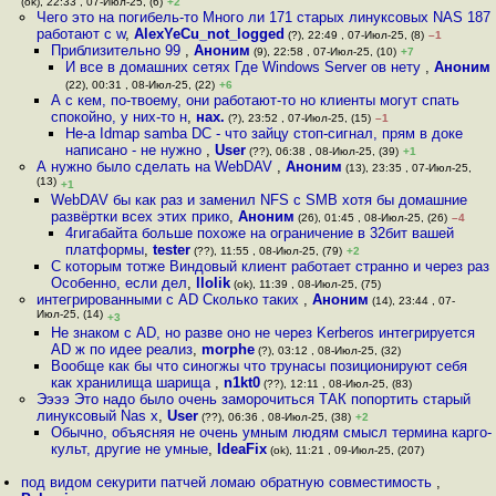
(ok), 22:33 , 07-Июл-25, (6)
+2
Чего это на погибель-то Много ли 171 старых линуксовых NAS 187
работают с w
,
AlexYeCu_not_logged
(?), 22:49 , 07-Июл-25, (8)
–1
Приблизительно 99
,
Аноним
(9), 22:58 , 07-Июл-25, (10)
+7
И все в домашних сетях Где Windows Server ов нету
,
Аноним
(22), 00:31 , 08-Июл-25, (22)
+6
А с кем, по-твоему, они работают-то но клиенты могут спать
спокойно, у них-то н
,
нах.
(?), 23:52 , 07-Июл-25, (15)
–1
Не-а Idmap samba DC - что зайцу стоп-сигнал, прям в доке
написано - не нужно
,
User
(??), 06:38 , 08-Июл-25, (39)
+1
А нужно было сделать на WebDAV
,
Аноним
(13), 23:35 , 07-Июл-25,
(13)
+1
WebDAV бы как раз и заменил NFS с SMB хотя бы домашние
развёртки всех этих прико
,
Аноним
(26), 01:45 , 08-Июл-25, (26)
–4
4гигабайта больше похоже на ограничение в 32бит вашей
платформы
,
tester
(??), 11:55 , 08-Июл-25, (79)
+2
С которым тотже Виндовый клиент работает странно и через раз
Особенно, если дел
,
llolik
(ok), 11:39 , 08-Июл-25, (75)
интегрированными с AD Сколько таких
,
Аноним
(14), 23:44 , 07-
Июл-25, (14)
+3
Не знаком с AD, но разве оно не через Kerberos интегрируется
AD ж по идее реализ
,
morphe
(?), 03:12 , 08-Июл-25, (32)
Вообще как бы что синогжы что трунасы позиционируют себя
как хранилища шарища
,
n1kt0
(??), 12:11 , 08-Июл-25, (83)
Ээээ Это надо было очень заморочиться ТАК попортить старый
линуксовый Nas х
,
User
(??), 06:36 , 08-Июл-25, (38)
+2
Обычно, объясняя не очень умным людям смысл термина карго-
культ, другие не умные
,
IdeaFix
(ok), 11:21 , 09-Июл-25, (207)
под видом секурити патчей ломаю обратную совместимость
,