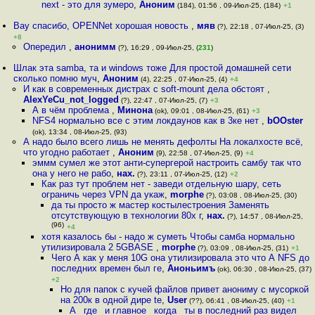
next - это для зумеро
,
Аноним
(184), 01:56 , 09-Июл-25, (184)
+1
Вау спасибо, OPENNet хорошая новость
,
мяв
(?), 22:18 , 07-Июл-25, (3)
+8
Опередил
,
анонимм
(?), 16:29 , 09-Июл-25, (
231
)
Шлак эта samba, та и windows тоже Для простой домашней сети
сколько помню муч
,
Аноним
(4), 22:25 , 07-Июл-25, (4)
+4
И как в современных дистрах с soft-mount дела обстоят
,
AlexYeCu_not_logged
(?), 22:47 , 07-Июл-25, (7)
+3
А в чём проблема
,
Минона
(ok), 09:01 , 08-Июл-25, (61)
+3
NFS4 нормально все с этим локдаунов как в 3ке нет
,
bOOster
(ok), 13:34 , 08-Июл-25, (93)
А надо было всего лишь не менять дефолты На локалхосте всё,
что угодно работает
,
Аноним
(9), 22:58 , 07-Июл-25, (9)
+4
эммм сумел же этот анти-супергерой настроить самбу так что
она у него не рабо
,
нах.
(?), 23:11 , 07-Июл-25, (12)
+2
Как раз тут проблем нет - заведи отдельную шару, сеть
ограничь через VPN да укаж
,
morphe
(?), 03:08 , 08-Июл-25, (30)
да ты просто ж мастер костылестроения Заменять
отсутствующую в технологии 80х г
,
нах.
(?), 14:57 , 08-Июл-25,
(96)
+4
хотя казалось бы - надо ж суметь Чтобы самба нормально
утилизировала 2 5GBASE
,
morphe
(?), 03:09 , 08-Июл-25, (31)
+1
Чего А как у меня 10G она утилизировала это что А NFS до
последних времен был ге
,
Аноньимъ
(ok), 06:30 , 08-Июл-25, (37)
+2
Но для папок с кучей файлов привет анониму с мусоркой
на 200к в одной дире te
,
User
(??), 06:41 , 08-Июл-25, (40)
+1
А _где_ и главное _когда_ ты в последний раз видел