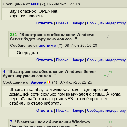
Сообщение от
мяв
(?), 07-Июл-25, 22:18
Вау ! спасибо, OPENNet !
хорошая новость.
Ответить
|
Правка
|
Наверх
|
Cообщить модератору
231
.
"В завтрашнем обновлении Windows
+
–
/
Server будет нарушена совмес..."
Сообщение от
анонимм
(?), 09-Июл-25, 16:29
Опередил)
Ответить
|
Правка
|
Наверх
|
Cообщить модератору
4.
"В завтрашнем обновлении Windows Server
+4
+
–
будет нарушена совмес..."
/
Сообщение от
Аноним
(4), 07-Июл-25, 22:25
Шлак эта samba, та и windows тоже... Для простой
домашней сети сколько помню мучался с этим... А когда
перешёл на *nix и настроил NFS - то всё просто и
стабильно стало работать.
Ответить
|
Правка
|
Наверх
|
Cообщить модератору
7.
"В завтрашнем обновлении Windows
+3
+
–
Server будет нарушена совмес..."
/