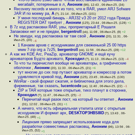
мегабайт, потерянные в л
,
Аноним
(96), 12:43 , 06-Июл-25, (34)
Recovery records и много из того, что в RAR, умел ARJ Sofware
JAR И по моему ра
,
A
(?), 21:14 , 06-Июл-25, (101)
У меня последний бинарь - ARJ32 v3 20 от 2012 года Правда
REGISTER DAT требует
,
Аноним
(125), 23:44 , 06-Июл-25, (128)
+1
В 7z код распаковки RAR, увы, проприетарный Е Рошаля
Запаковки нет и не предви
,
bergentroll
(ok), 11:08 , 06-Июл-25, (9)
+2
Не звизди, код распаковка rar там свой
,
Аноним
(20), 11:31 , 06-
Июл-25, (20)
–6
1 Качаем архив с исходниками для свеженькой 25 00 https
www 7-zip org a 7z25
,
bergentroll
(ok), 11:56 , 06-Июл-25, (28)
+12
А как же KDE Arc, PeaZip, архиватор GNOME и ещё кучу
архиваторов Будто архивато
,
Крокодил
(?), 11:13 , 06-Июл-25, (13)
–4
То что ты перечислил вообще не архиваторы, а графические
оболочки
,
Аноним
(20), 11:33 , 06-Июл-25, (21)
+6
тут многие до сих пор путают архиватор и комрессор а потом
удивляются кривой под
,
Аноним
(125), 23:45 , 06-Июл-25, (130)
WinRar - свой формат сжатия, и библиотека для этого дела,
фирменные, так сказать
,
lucentcode
(ok), 11:40 , 06-Июл-25, (22)
–1
ZIP и TAR которые тоже открытые, тихо плачут в сторонке
,
Крокодил
(?), 11:47 , 06-Июл-25, (25)
–2
Перечитай ещё разок пост, на который ты ответил
,
Аноним
(31), 12:02 , 06-Июл-25, (31)
+1
А ничего, что есть официальная утилита unrar с открытым
исходником И формат арх
,
DESKTOP3HBS8ID
(?), 13:43 , 06-
Июл-25, (48)
+1
Лицензия прямо запрещает использование кода для
разработки совместимых распаковщ
,
Аноним
(96), 13:56 , 06-
Июл-25, (52)
+1