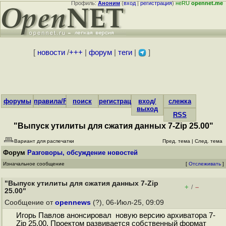
Профиль:
Аноним
(
вход
|
регистрация
)
неRU
opennet.me
[
новости
/
+++
|
форум
|
теги
|
]
форумы
правила/FAQ
поиск
регистрация
вход/
слежка
выход
RSS
"Выпуск утилиты для сжатия данных 7-Zip 25.00"
Вариант для распечатки
Пред. тема
|
След. тема
Форум
Разговоры, обсуждение новостей
Изначальное сообщение
[
Отслеживать
]
"Выпуск утилиты для сжатия данных 7-Zip
+
–
/
25.00"
Сообщение от
opennews
(?), 06-Июл-25, 09:09
Игорь Павлов анонсировал новую версию архиватора 7-
Zip 25.00. Проектом развивается собственный формат