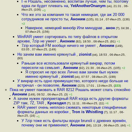
Г-н Рошаль, несомненно, воспитан лучше, чем ты, поэтому
едва ли будет плевать на
,
YetAnotherOnanym
(ok), 21:31 , 06-
Июл-25, (106)
+3
Что же это за компания то такая немецкая, где аж 20 000
сотрудников не просто ты
,
Аноним
(135), 01:14 , 07-Июл-25, (136)
+2
Наверное, немецкий минобр Или минздрав
,
анон
(?), 04:36 ,
07-Июл-25, (156)
WinRAR умеет сортировать по типу файлов в открытом
архиве, 7zip не умеет
,
Аноним
(92), 18:50 , 06-Июл-25, (91)
+1
7zip который FM вообще ничего не умеет
,
Аноним
(149),
03:05 , 07-Июл-25, (149)
Но зачем вам именно крякнутый
,
zionist
(ok), 18:53 , 06-Июл-25,
(93)
Раньше все использовали крякнутый винрар, потом
пересели на семьзип
,
Аноним
(92), 21:30 , 06-Июл-25, (105)
+2
Я спросил не про всех Лично вам зачем был нужен
именно крякнутый
,
zionist
(ok), 07:57 , 08-Июл-25, (199)
У винрар есть одно преимущество, которого нигде больше не
встречал - он позволяе
,
Аноним
(223), 17:01 , 13-Июл-25, (
223
)
Пока не умеет паковать в RAR 8212 Рошаль может спать спокойно
,
Аноним
(149), 09:52 , 06-Июл-25, (3)
+1
А зачем нужен проприетарный RAR когда есть другие форматы
ZIP там, 7Z, TAR
,
Крокодил
(?), 11:11 , 06-Июл-25, (11)
+6
RAR умеет очень неплохо сжимать некоторые специфичные
форматы данных из коробки
,
Tron is Whistling
(?), 11:17 , 06-
Июл-25, (16)
+1
У 7zip тоже есть фильтры вроде brunsli с древних времён,
почему они не применяют
,
Аноним
(96), 13:19 , 06-Июл-25, (44)
+1