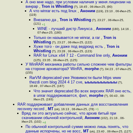
А оно мне надо, при условии наличия у меня лицензии на
винрар
,
Tron is Whistling
(?), 18:45 , 06-Июл-25, (90)
А что winrar есть под linux
,
Аноним
(119), 23:10 , 06-Июл-25,
(119)
Внезапно да
,
Tron is Whistling
(?), 23:27 , 06-Июл-25,
(121)
+1
WINE - лучший дистр Линукса
,
Аноним
(180), 14:16 ,
07-Июл-25, (180)
Только он называется не winrar, а rar
,
Tron is
Whistling
(?), 23:27 , 06-Июл-25, (122)
Хуже того - он даже под ведроид есть
,
Tron is
Whistling
(?), 23:28 , 06-Июл-25, (123)
RAR for Linux x64 7 12 - Command line only
,
Аноним
(125), 23:35 , 06-Июл-25, (125)
У WinRAR механика работы сильно сложнее чем фильтры
на стороне архиватораУ WinRA
,
morphe
(?), 04:23 , 07-Июл-25,
(155)
RarVM deprecated уже Уязвимости были https www
thezdi com blog 2024 4 17 cve
,
ыыыыыыыыыы
(?),
18:49 , 07-Июл-25, (187)
Что значит deprecated Во всех версиях RAR оно есть,
в unrar поддерживается, фил
,
morphe
(?), 00:43 , 08-
Июл-25, (193)
RAR поддерживает добавление данных для восстановления
recovery record
,
MT
(ok), 16:13 , 06-Июл-25, (78)
+1
Вряд ли это актуально сейчас, что архив битый при
скачивании обычной контрольной
,
Аноним
(102), 21:16 , 06-
Июл-25, (102)
+4
По обычной контрольной сумме можно лишь понять, что
данные испорчены, но не восс
,
MT
(ok), 23:40 , 06-Июл-25, (127)