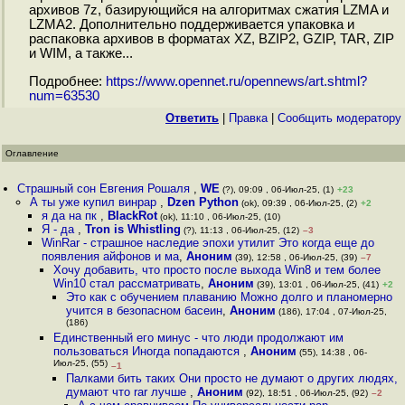
архивов 7z, базирующийся на алгоритмах сжатия LZMA и
LZMA2. Дополнительно поддерживается упаковка и
распаковка архивов в форматах XZ, BZIP2, GZIP, TAR, ZIP
и WIM, а также...
Подробнее:
https://www.opennet.ru/opennews/art.shtml?
num=63530
Ответить
|
Правка
|
Cообщить модератору
Оглавление
Страшный сон Евгения Рошаля
,
WE
(?), 09:09 , 06-Июл-25, (1)
+23
А ты уже купил винрар
,
Dzen Python
(ok), 09:39 , 06-Июл-25, (2)
+2
я да на пк
,
BlackRot
(ok), 11:10 , 06-Июл-25, (10)
Я - да
,
Tron is Whistling
(?), 11:13 , 06-Июл-25, (12)
–3
WinRar - страшное наследие эпохи утилит Это когда еще до
появления айфонов и ма
,
Аноним
(39), 12:58 , 06-Июл-25, (39)
–7
Хочу добавить, что просто после выхода Win8 и тем более
Win10 стал рассматривать
,
Аноним
(39), 13:01 , 06-Июл-25, (41)
+2
Это как с обучением плаванию Можно долго и планомерно
учится в безопасном басеин
,
Аноним
(186), 17:04 , 07-Июл-25,
(186)
Единственный его минус - что люди продолжают им
пользоваться Иногда попадаются
,
Аноним
(55), 14:38 , 06-
Июл-25, (55)
–1
Палками бить таких Они просто не думают о других людях,
думают что rar лучше
,
Аноним
(92), 18:51 , 06-Июл-25, (92)
–2