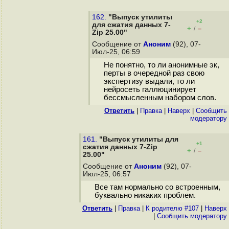
162.
"Выпуск утилиты
+2
для сжатия данных 7-
+
–
/
Zip 25.00"
Сообщение от
Аноним
(92), 07-
Июл-25, 06:59
Не понятно, то ли анонимные эк,
перты в очередной раз свою
экспертизу выдали, то ли
нейросеть галлюцинирует
бессмысленным набором слов.
Ответить
|
Правка
|
Наверх
|
Cообщить
модератору
161.
"Выпуск утилиты для
+1
сжатия данных 7-Zip
+
–
/
25.00"
Сообщение от
Аноним
(92), 07-
Июл-25, 06:57
Все там нормально со встроенным,
буквально никаких проблем.
Ответить
|
Правка
|
К родителю #107
|
Наверх
|
Cообщить модератору