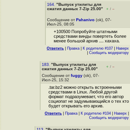
164.
"Выпуск утилиты для
сжатия данных 7-Zip 25.00"
+
–
/
Сообщение от
Pahanivo
(ok), 07-
Июл-25, 08:05
+100500 Попробуйте штатными
средствами винды повертеть более
менее большой архив .... хахаха.
Ответить
|
Правка
|
К родителю #107
|
Наверх
|
Cообщить модератору
183.
"Выпуск утилиты для
+
–
/
сжатия данных 7-Zip 25.00"
Сообщение от
fuggy
(ok), 07-
Июл-25, 15:32
.tar.bz2 можно открыть встроенными
средствами в Linux. Любой другой
формат подразумевает, что его автор
социопат не задумывающийся о тех кто
будет открывать его архив.
Ответить
|
Правка
|
К родителю #104
|
Наверх
|
Cообщить модератору
113.
"Выпуск утилиты для