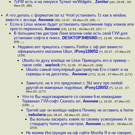
7zFM есть и на линуксе Тулкит wxWidgets
,
Zenitur
(ok), 19:49 , 06-
Июл-25, (98)
А что делать с форматом tar xz Чтоб установить 7z как в window,
вместе с ассоци
,
Аноним
(36), 12:47 , 06-Июл-25, (36)
+3
Если в Linux можно будет установить приложение пару кликов или
просто переноско
,
Аноним
(15), 12:53 , 06-Июл-25, (37)
+7
В большинстве дистров Линя вполне себе есть свой ГУИ для
устаноаки софта в пнеск
,
DESKTOP3HBS8ID
(?), 13:49 , 06-Июл-25,
(49)
+1
Недавно вот пришлось ставить Firefox с оф реп веместо
официального магазина Ubun
,
iPony128052
(?), 05:37 , 07-Июл-25,
(159)
Ubuntu по духу вообще не Linux Приводить его в пример --
такое себе
,
warlock
(??), 11:09 , 07-Июл-25, (169)
Ubuntu самый популярный дистрибутив Его ставят и на
серверы и на десктопы
,
Аноним
(171), 11:44 , 07-Июл-25, (171)
Заметьте, не я это предложил c ЗЫ могу про любой
другой из мажорных подобных
,
iPony128052
(?), 12:22 , 07-
Июл-25, (177)
Что-то Вы недоговариваете со своими 6-ю командами
Терминал ГУИ-софт Скачать ил
,
Аноним
(-), 19:26 , 07-Июл-25,
(189)
–1
Третий шаг он вообще нафига Почему не оставить в home
,
nebularia
(ok), 08:43 , 08-Июл-25, (202)
Вы вольны засирать хомяк по своему усмотрению А по
стандарту home для настрое
,
Аноним
(-), 09:22 , 08-Июл-25,
(203)
Не моими Инструкция на оф сайте Mozilla Я и не говорил,