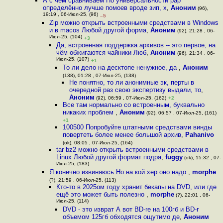
А с чем сравниваем По универсальности рар
определённо лучше помоев вроде зип, х
,
Аноним
(96),
19:19 , 06-Июл-25, (96)
–5
Zip можно открыть встроенными средствами в Windows
и в macos Любой другой форма
,
Аноним
(92), 21:28 , 06-
Июл-25, (104)
+3
Да, встроенная поддержка архивов -- это первое, на
чём обжигаются чайники Люб
,
Аноним
(96), 21:34 , 06-
Июл-25, (107)
+1
То ли дело на десктопе ненужное, да
,
Аноним
(138), 01:28 , 07-Июл-25, (138)
Не понятно, то ли анонимные эк, перты в
очередной раз свою экспертизу выдали, то
,
Аноним
(92), 06:59 , 07-Июл-25, (162)
+2
Все там нормально со встроенным, буквально
никаких проблем
,
Аноним
(92), 06:57 , 07-Июл-25, (161)
+1
100500 Попробуйте штатными средствами винды
повертеть более менее большой архив
,
Pahanivo
(ok), 08:05 , 07-Июл-25, (164)
tar bz2 можно открыть встроенными средствами в
Linux Любой другой формат подра
,
fuggy
(ok), 15:32 , 07-
Июл-25, (183)
Я конечно извиняюсь Но на кой хер оно надо
,
morphe
(?), 21:59 , 06-Июл-25, (113)
Кто-то в 2025ом году хранит бекапы на DVD, или где
ещё это может быть полезно
,
morphe
(?), 22:01 , 06-
Июл-25, (114)
DVD - это изврат А вот BD-re на 100гб и BD-r
объемом 125гб обходятся ощутимо де
,
Аноним