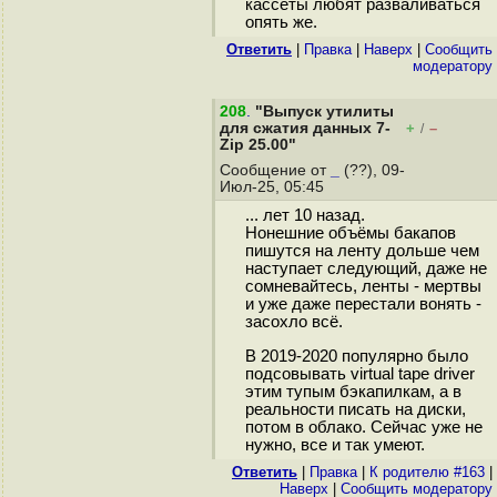
кассеты любят разваливаться
опять же.
Ответить
|
Правка
|
Наверх
|
Cообщить
модератору
208
.
"Выпуск утилиты
для сжатия данных 7-
+
–
/
Zip 25.00"
Сообщение от
_
(??), 09-
Июл-25, 05:45
... лет 10 назад.
Нонешние объёмы бакапов
пишутся на ленту дольше чем
наступает следующий, даже не
сомневайтесь, ленты - мертвы
и уже даже перестали вонять -
засохло всё.
В 2019-2020 популярно было
подсовывать virtual tape driver
этим тупым бэкапилкам, а в
реальности писать на диски,
потом в облако. Сейчас уже не
нужно, все и так умеют.
Ответить
|
Правка
|
К родителю #163
|
Наверх
|
Cообщить модератору