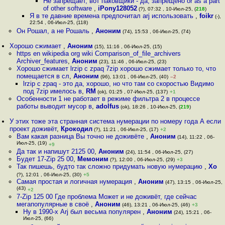
Не запрещает, вот паковщики - да, запрещено or as a part
of other software
,
iPony128052
(?), 07:32 , 10-Июл-25, (
218
)
Я в те давние времена предпочитал arj использовать
,
foikr
(-),
22:54 , 06-Июл-25, (118)
Он Рошал, а не Рошаль
,
Аноним
(74), 15:53 , 06-Июл-25, (74)
Хорошо сжимает
,
Аноним
(15), 11:16 , 06-Июл-25, (15)
https en wikipedia org wiki Comparison_of_file_archivers
Archiver_features
,
Аноним
(23), 11:46 , 06-Июл-25, (23)
Хорошо сжимает lrzip с zpaq 7zip хорошо сжимает только то, что
помещается в сл
,
Аноним
(96), 13:01 , 06-Июл-25, (40)
–2
lrzip с zpaq - это да, хорошо, но что там со скоростью Видимо
под 7zip имелось в
,
RM
(ok), 01:25 , 07-Июл-25, (137)
+1
Особенности 1 не работает в режиме фильтра 2 в процессе
работы выводит мусор в
,
adolfus
(ok), 18:26 , 10-Июл-25, (
219
)
У этих тоже эта странная система нумерации по номеру года А если
проект доживёт
,
Крокодил
(?), 11:21 , 06-Июл-25, (17)
+2
Вам какая разница Вы точно не доживёте
,
Аноним
(14), 11:22 , 06-
Июл-25, (19)
+9
Да так и напишут 2125 00
,
Аноним
(24), 11:54 , 06-Июл-25, (27)
Будет 17-Zip 25 00
,
Мемоним
(?), 12:00 , 06-Июл-25, (29)
+3
Так пишешь, будто так сложно придумать новую нумерацию
,
Xo
(?), 12:01 , 06-Июл-25, (30)
+5
Самая простая и логичная нумерация
,
Аноним
(47), 13:15 , 06-Июл-25,
(43)
+2
7-Zip 125 00 Где проблема Может и не доживёт, где сейчас
мегапопулярные в своё
,
Аноним
(46), 13:21 , 06-Июл-25, (46)
+3
Ну в 1990-х Arj был весьма популярен
,
Аноним
(24), 15:21 , 06-
Июл-25, (66)