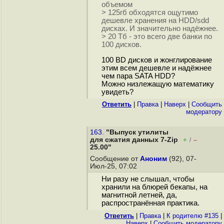
объемом
> 125гб обходятся ощутимо
дешевле хранения на HDD/sdd
дисках. И значительно надёжнее.
> 20 Тб - это всего две банки по
100 дисков.
100 BD дисков и жонглирование
этим всем дешевле и надёжнее
чем пара SATA HDD?
Можно низлежащую математику
увидеть?
Ответить
|
Правка
|
Наверх
|
Cообщить
модератору
163.
"Выпуск утилиты
для сжатия данных 7-Zip
+
–
/
25.00"
Сообщение от
Аноним
(92), 07-
Июл-25, 07:02
Ни разу не слышал, чтобы
хранили на блюрей бекапы, на
магнитной летней, да,
распространённая практика.
Ответить
|
Правка
|
К родителю #135
|
Наверх
|
Cообщить модератору