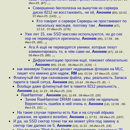
Июл-25, (87)
+1
Совершенно бесполезна на вынутом из сервера
диске 8212 ни восстановить, ни об
,
Аноним
(80), 02:02 ,
07-Июл-25, (143)
–1
Кто говорит о сервере Серверы не простаивают по
нескольку месяцев, поэтому там
,
Аноним
(47),
12:13 , 07-Июл-25, (176)
Уже лет 15, как SSD массово используются, но до сих
пор не переводятся оригиналы
,
Аноним
(86), 17:56 , 06-
Июл-25, (86)
–2
Ага А ещё не переводятся умники, которые лезут
комментировать то, в чём сами ни
,
Аноним
(47), 18:18 ,
06-Июл-25, (88)
+1
Дефрагментацию прогони ещё, поможет обязательно
,
Аноним
(86), 23:45 , 06-Июл-25, (129)
–3
как минимум Transcend делает недешевые флешки на MLC,
пишет что именно для надеж
,
RM
(ok), 01:04 , 07-Июл-25, (134)
Флипнутый бит при скачивании файла, увы, реальность Запаса
парити в такой ситуа
,
Аноним
(96), 10:44 , 06-Июл-25, (8)
–1
Вообще даже флипнутый бит в памяти 8212 реальность
,
Аноним
(14), 11:15 , 06-Июл-25, (14)
RawHammer
,
Аноним
(24), 11:49 , 06-Июл-25, (26)
Зачем RawHammer DRAM сама по себе не идеальна
Вероятность ошибок в ней очень н
,
Аноним
(14), 12:09 , 06-
Июл-25, (32)
+1
На такие случаи торенты есть Как и на случай обрыва
докачки, ее кривого возобно
,
Аноним
(-), 07:51 , 08-Июл-25, (197)
И да, на SSD сектор точно так же может уйти под замену а
сектор там далеко не 5
,
Аноним
(14), 11:22 , 06-Июл-25, (18)
Что-то около 20мб было Чтобы восстановить единичные 20