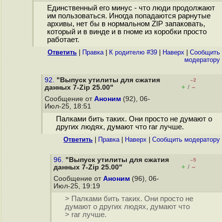
Единственный его минус - что люди продолжают
им пользоваться. Иногда попадаются рарнутые
архивы, нет бы в нормальном ZIP запаковать,
который и в винде и в гноме из коробки просто
работает.
Ответить
|
Правка
|
К родителю #39
|
Наверх
|
Cообщить
модератору
92.
"Выпуск утилиты для сжатия
–2
+
–
данных 7-Zip 25.00"
/
Сообщение от
Аноним
(92), 06-
Июл-25, 18:51
Палками бить таких. Они просто не думают о
других людях, думают что rar лучше.
Ответить
|
Правка
|
Наверх
|
Cообщить модератору
96.
"Выпуск утилиты для сжатия
–5
+
–
данных 7-Zip 25.00"
/
Сообщение от
Аноним
(96), 06-
Июл-25, 19:19
> Палками бить таких. Они просто не
думают о других людях, думают что
> rar лучше.