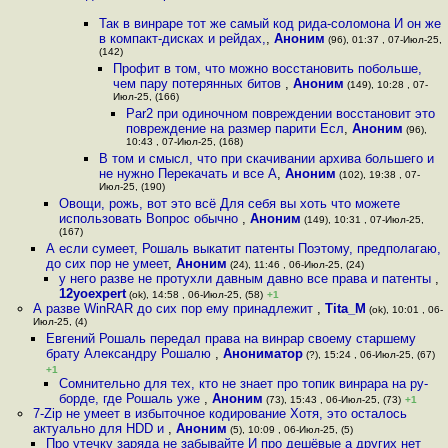
Так в винраре тот же самый код рида-соломона И он же
в компакт-дисках и рейдах,
,
Аноним
(96), 01:37 , 07-Июл-25,
(142)
Профит в том, что можно восстановить побольше,
чем пару потерянных битов
,
Аноним
(149), 10:28 , 07-
Июл-25, (166)
Par2 при одиночном повреждении восстановит это
повреждение на размер парити Есл
,
Аноним
(96),
10:43 , 07-Июл-25, (168)
В том и смысл, что при скачивании архива большего и
не нужно Перекачать и все А
,
Аноним
(102), 19:38 , 07-
Июл-25, (190)
Овощи, рожь, вот это всё Для себя вы хоть что можете
использовать Вопрос обычно
,
Аноним
(149), 10:31 , 07-Июл-25,
(167)
А если сумеет, Рошаль выкатит патенты Поэтому, предполагаю,
до сих пор не умеет
,
Аноним
(24), 11:46 , 06-Июл-25, (24)
у него разве не протухли давным давно все права и патенты
,
12yoexpert
(ok), 14:58 , 06-Июл-25, (58)
+1
А разве WinRAR до сих пор ему принадлежит
,
Tita_M
(ok), 10:01 , 06-
Июл-25, (4)
Евгений Рошаль передал права на винрар своему старшему
брату Александру Рошалю
,
Анониматор
(?), 15:24 , 06-Июл-25, (67)
+1
Сомнительно для тех, кто не знает про топик винрара на ру-
борде, где Рошаль уже
,
Аноним
(73), 15:43 , 06-Июл-25, (73)
+1
7-Zip не умеет в избыточное кодирование Хотя, это осталось
актуально для HDD и
,
Аноним
(5), 10:09 , 06-Июл-25, (5)
Про утечку заряда не забывайте И про дешёвые а других нет