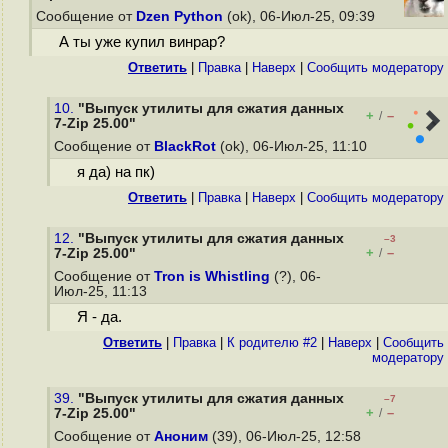
Сообщение от
Dzen Python
(ok), 06-Июл-25, 09:39
А ты уже купил винрар?
Ответить
|
Правка
|
Наверх
|
Cообщить модератору
10.
"Выпуск утилиты для сжатия данных
+
–
/
7-Zip 25.00"
Сообщение от
BlackRot
(ok), 06-Июл-25, 11:10
я да) на пк)
Ответить
|
Правка
|
Наверх
|
Cообщить модератору
12.
"Выпуск утилиты для сжатия данных
–3
+
–
7-Zip 25.00"
/
Сообщение от
Tron is Whistling
(?), 06-
Июл-25, 11:13
Я - да.
Ответить
|
Правка
|
К родителю #2
|
Наверх
|
Cообщить
модератору
39.
"Выпуск утилиты для сжатия данных
–7
+
–
7-Zip 25.00"
/
Сообщение от
Аноним
(39), 06-Июл-25, 12:58