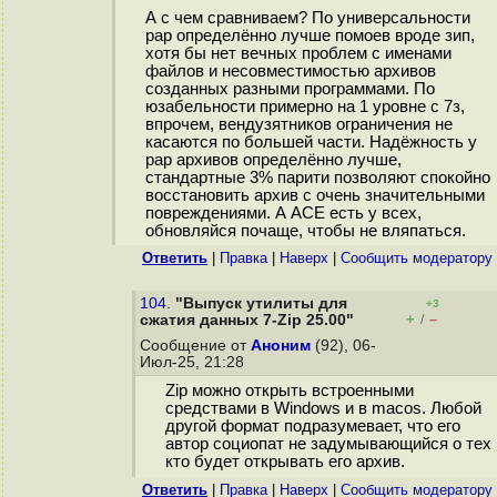
А с чем сравниваем? По универсальности
рар определённо лучше помоев вроде зип,
хотя бы нет вечных проблем с именами
файлов и несовместимостью архивов
созданных разными программами. По
юзабельности примерно на 1 уровне с 7з,
впрочем, вендузятников ограничения не
касаются по большей части. Надёжность у
рар архивов определённо лучше,
стандартные 3% парити позволяют спокойно
восстановить архив с очень значительными
повреждениями. А ACE есть у всех,
обновляйся почаще, чтобы не вляпаться.
Ответить
|
Правка
|
Наверх
|
Cообщить модератору
104.
"Выпуск утилиты для
+3
+
–
сжатия данных 7-Zip 25.00"
/
Сообщение от
Аноним
(92), 06-
Июл-25, 21:28
Zip можно открыть встроенными
средствами в Windows и в macos. Любой
другой формат подразумевает, что его
автор социопат не задумывающийся о тех
кто будет открывать его архив.
Ответить
|
Правка
|
Наверх
|
Cообщить модератору