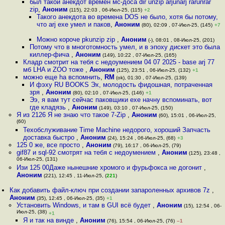
был такой анекдот времен мс-доса dir unzip arjunarj rarunrar
zip
,
Аноним
(115), 22:03 , 06-Июл-25, (115)
+2
Такого анекдота во времена DOS не было, хотя бы потому,
что arj exe умел и паков
,
Аноним
(80), 02:09 , 07-Июл-25, (145)
+7
Можно короче pkunzip zip
,
Аноним
(-), 08:01 , 08-Июл-25, (201)
Потому что в многотомность умел, и в эпоху дискет это была
киллер-фича
,
Аноним
(149), 10:22 , 07-Июл-25, (165)
Кладр смотрит на тебя с недоумением 04 07 2025 - base arj 77
мб LHA и ZOO тоже
,
Аноним
(125), 23:51 , 06-Июл-25, (132)
+1
можно еще ha вспомнить
,
RM
(ok), 01:30 , 07-Июл-25, (139)
И фэху RU BOOKS Эх, молодость фидошная, потраченная
зря
,
Аноним
(80), 02:10 , 07-Июл-25, (146)
+1
Ээ, я вам тут сейчас паковщики exe начну вспоминать, вот
где кладязь
,
Аноним
(149), 03:10 , 07-Июл-25, (150)
Я из 2126 Я не знаю что такое 7-Zip
,
Аноним
(60), 15:01 , 06-Июл-25,
(60)
Техобслуживание Time Machine недорого, хороший Запчасть
доставка быстро
,
Аноним
(24), 15:24 , 06-Июл-25, (68)
+3
125 0 же, все просто
,
Аноним
(79), 16:17 , 06-Июл-25, (79)
gif87 и sql-92 смотрят на тебя с недоумением
,
Аноним
(125), 23:48 ,
06-Июл-25, (131)
Изи 125 00Даже нынешние хромого и фурьфокса не догонит
,
Аноним
(221), 12:45 , 11-Июл-25, (
221
)
Как добавить файл-ключ при создании запароленных архивов 7z
,
Аноним
(35), 12:45 , 06-Июл-25, (35)
+1
Установить Windows, и там в GUI всё будет
,
Аноним
(15), 12:54 , 06-
Июл-25, (38)
+1
Я и так на винде
,
Аноним
(76), 15:54 , 06-Июл-25, (76)
–1