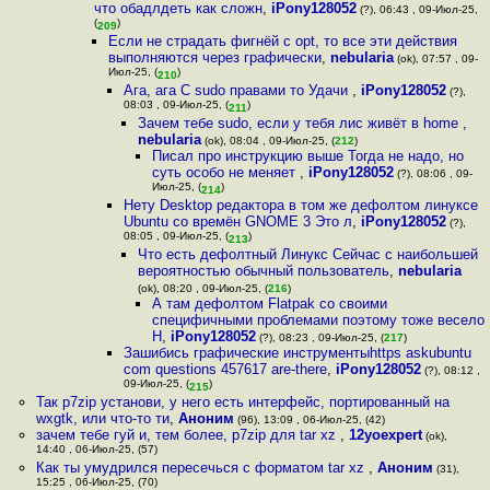
что обадлдеть как сложн
,
iPony128052
(?), 06:43 , 09-Июл-25,
(
)
209
Если не страдать фигнёй с opt, то все эти действия
выполняются через графически
,
nebularia
(ok), 07:57 , 09-
Июл-25, (
)
210
Ага, ага С sudo правами то Удачи
,
iPony128052
(?),
08:03 , 09-Июл-25, (
)
211
Зачем тебе sudo, если у тебя лис живёт в home
,
nebularia
(ok), 08:04 , 09-Июл-25, (
212
)
Писал про инструкцию выше Тогда не надо, но
суть особо не меняет
,
iPony128052
(?), 08:06 , 09-
Июл-25, (
)
214
Нету Desktop редактора в том же дефолтом линуксе
Ubuntu со времён GNOME 3 Это л
,
iPony128052
(?),
08:05 , 09-Июл-25, (
)
213
Что есть дефолтный Линукс Сейчас с наибольшей
вероятностью обычный пользователь
,
nebularia
(ok), 08:20 , 09-Июл-25, (
216
)
А там дефолтом Flatpak со своими
специфичными проблемами поэтому тоже весело
Н
,
iPony128052
(?), 08:23 , 09-Июл-25, (
217
)
Зашибись графические инструментыhttps askubuntu
com questions 457617 are-there
,
iPony128052
(?), 08:12 ,
09-Июл-25, (
)
215
Так p7zip установи, у него есть интерфейс, портированный на
wxgtk, или что-то ти
,
Аноним
(96), 13:09 , 06-Июл-25, (42)
зачем тебе гуй и, тем более, p7zip для tar xz
,
12yoexpert
(ok),
14:40 , 06-Июл-25, (57)
Как ты умудрился пересечься с форматом tar xz
,
Аноним
(31),
15:25 , 06-Июл-25, (70)