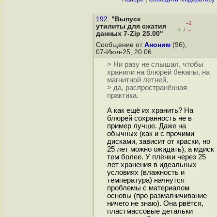
192.
"Выпуск
–2
утилиты для сжатия
+
–
/
данных 7-Zip 25.00"
Сообщение от
Аноним
(96),
07-Июл-25, 20:06
> Ни разу не слышал, чтобы
хранили на блюрей бекапы, на
магнитной летней,
> да, распространённая
практика.
А как ещё их хранить? На
блюрей сохранность не в
пример лучше. Даже на
обычных (как и с прочими
дисками, зависит от краски, но
25 лет можно ожидать), а мдиск
тем более. У плёнки через 25
лет хранения в идеальных
условиях (влажность и
температура) начнутся
проблемы с материалом
основы (про размагничивание
ничего не знаю). Она рвётся,
пластмассовые детальки