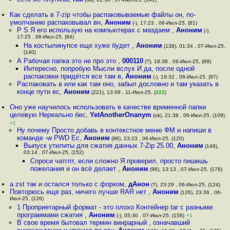
Как сделать в 7-zip чтобы распаковываемые файлы он, по-
умолчанию распаковывал вн
,
Аноним
(-), 17:23 , 06-Июл-25, (81)
P S Я его использую на компьютерах с маздаем
,
Аноним
(-),
17:25 , 06-Июл-25, (84)
На кocтылинупce еще хуже будет
,
Аноним
(138), 01:34 , 07-Июл-25,
(140)
А Рабочая папка это не про это
,
000110
(?), 18:38 , 06-Июл-25, (89)
Интересно, попробую Мысли вслух И да, после одной
распаковки придётся все там в
,
Аноним
(-), 19:32 , 06-Июл-25, (97)
Распаковать в или как там оно, забыл дословно и там указать в
конце пути ес
,
Аноним
(221), 13:09 , 11-Июл-25, (
222
)
Оно уже научилось использовать в качестве временной папки
целевую Нереально бес
,
YetAnotherOnanym
(ok), 21:38 , 06-Июл-25, (109)
+1
Ну почему Просто добавь в контекстное меню ФМ и напиши в
команде -w PWD Ес
,
Аноним
(96), 23:23 , 06-Июл-25, (120)
Выпуск утилиты для сжатия данных 7-Zip 25.00
,
Аноним
(149),
03:14 , 07-Июл-25, (152)
Спроси чатгпт, если сложно Я проверил, просто пишешь
пожелания и он всё делает
,
Аноним
(96), 13:13 , 07-Июл-25, (178)
а zst так и остался только с форком
,
дАнон
(?), 23:29 , 06-Июл-25, (124)
Повторюсь еще раз, ничего лучше RAR нет
,
Аноним
(126), 23:36 , 06-
Июл-25, (126)
1 Проприетарный формат - это плохо Контейнер tar с разными
программами сжатия
,
Аноним
(-), 05:30 , 07-Июл-25, (158)
+1
В свое время бытовал термин винрарный , означавший