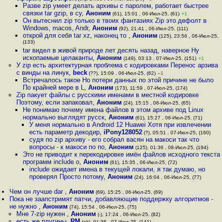
Разве zip умеет делать архивы с паролем, работает быстрее
связки tar gzip, в су
,
Аноним
(61), 15:01 , 06-Июл-25, (61)
+1
Он вытеснил zip только в твоих фантазиях Zip это дефолт в
Windows, macos, Andr
,
Аноним
(92), 21:41 , 06-Июл-25, (111)
открой для себя tar xz, наконец то
,
Аноним
(125), 23:56 , 06-Июл-25,
(133)
tar видел в живой природе лет десять назад, наверное Ну
ископаемые целаканты
,
Аноним
(149), 03:13 , 07-Июл-25, (151)
+1
У zip есть архитектурная проблема с кодировками Перенос арзива
с винды на линук
,
beck
(??), 15:09 , 06-Июл-25, (62)
–1
Встречалось такое Но потери данных по этой причине не было
По крайней мере в L
,
Аноним
(173), 11:59 , 07-Июл-25, (174)
Zip пакует файлы с русскими именами в местной кодировке
Поэтому, если запаковал
,
Аноним
(24), 15:15 , 06-Июл-25, (65)
Не понимаю почему имена файлов в этом архиве под Linux
нормально выглядят русск
,
Аноним
(61), 15:27 , 06-Июл-25, (71)
У меня нормально в Android 12 Huawei Хотя при извлечении
есть параметр декодир
,
iPony128052
(?), 05:51 , 07-Июл-25, (160)
судя по zip архиву - его собрал васян на макоси так что
вопросы - к макоси по по
,
Аноним
(125), 01:36 , 08-Июл-25, (194)
Это не приводит к перекодировке имён файлов исходного текста
программ include о
,
Аноним
(61), 15:35 , 06-Июл-25, (72)
include ожидает имена в текущей локали, я так думаю, но
проверял Просто потому
,
Аноним
(24), 16:04 , 06-Июл-25, (77)
Чем он лучше dar
,
Аноним
(69), 15:25 , 06-Июл-25, (69)
Пока не заапстримят патчи, добавляющие поддержку алгоритмов -
не нужно
,
Аноним
(74), 15:54 , 06-Июл-25, (75)
Мне 7-zip нужен
,
Аноним
(-), 17:24 , 06-Июл-25, (82)
есть же плугины
,
RM
(ok), 01:36 , 07-Июл-25, (141)