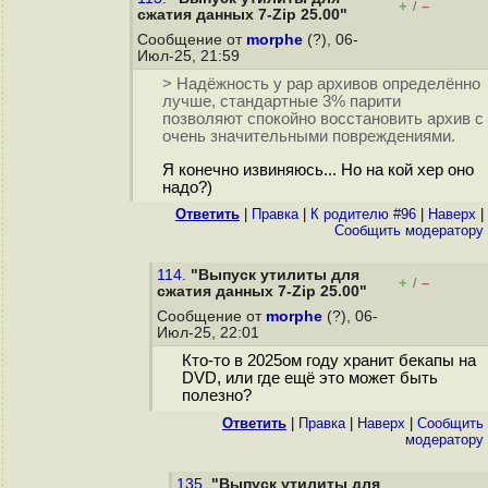
+
–
/
сжатия данных 7-Zip 25.00"
Сообщение от
morphe
(?), 06-
Июл-25, 21:59
> Надёжность у рар архивов определённо
лучше, стандартные 3% парити
позволяют спокойно восстановить архив с
очень значительными повреждениями.
Я конечно извиняюсь... Но на кой хер оно
надо?)
Ответить
|
Правка
|
К родителю #96
|
Наверх
|
Cообщить модератору
114.
"Выпуск утилиты для
+
–
/
сжатия данных 7-Zip 25.00"
Сообщение от
morphe
(?), 06-
Июл-25, 22:01
Кто-то в 2025ом году хранит бекапы на
DVD, или где ещё это может быть
полезно?
Ответить
|
Правка
|
Наверх
|
Cообщить
модератору
135.
"Выпуск утилиты для