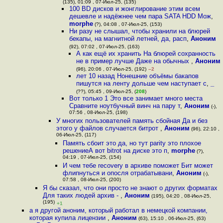
(135), 01:09 , 07-Июл-25, (135)
100 BD дисков и жонглирование этим всем
дешевле и надёжнее чем пара SATA HDD Мож
,
morphe
(?), 04:08 , 07-Июл-25, (153)
Ни разу не слышал, чтобы хранили на блюрей
бекапы, на магнитной летней, да, расп
,
Аноним
(92), 07:02 , 07-Июл-25, (163)
А как ещё их хранить На блюрей сохранность
не в пример лучше Даже на обычных
,
Аноним
(96), 20:06 , 07-Июл-25, (192)
–2
лет 10 назад Нонешние объёмы бакапов
пишутся на ленту дольше чем наступает с
,
_
(??), 05:45 , 09-Июл-25, (
208
)
Вот только 1 Это все занимает много места
Сравните ноутбучный винч на пару т
,
Аноним
(-),
07:56 , 08-Июл-25, (198)
У многих пользователей память сбойная Да и без
этого у файлов случается битрот
,
Аноним
(96), 22:10 ,
06-Июл-25, (117)
Память сбоит это да, но тут parity это плохое
решениеА вот bitrot на диске это п
,
morphe
(?),
04:19 , 07-Июл-25, (154)
И чем тебе recovery в архиве поможет Бит может
флипнуться и опосля отрабатывани
,
Аноним
(-),
07:58 , 08-Июл-25, (200)
Я бы сказал, что они просто не знают о других форматах
Для таких людей архив -
,
Аноним
(195), 04:20 , 08-Июл-25,
(195)
+1
а я другой аноним, который работал в немецкой компании,
которая купила лицензии
,
Аноним
(63), 15:10 , 06-Июл-25, (63)