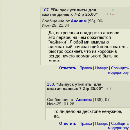
107.
"Выпуск утилиты для
+1
+
–
сжатия данных 7-Zip 25.00"
/
Сообщение от
Аноним
(96), 06-
Июл-25, 21:34
Да, встроенная поддержка архивов --
это первое, на чём обжигаются
"чайники". Любой минимально
адекватный начинающий пользователь
быстро осознаёт, что из коробки в
венде ничего нормального быть не
может.
Ответить
|
Правка
|
Наверх
|
Cообщить
модератору
138.
"Выпуск утилиты для
сжатия данных 7-Zip 25.00"
+
–
/
Сообщение от
Аноним
(138), 07-
Июл-25, 01:28
То ли дело на десктопе ненужное,
да.
Ответить
|
Правка
|
Наверх
|
Cообщить
модератору