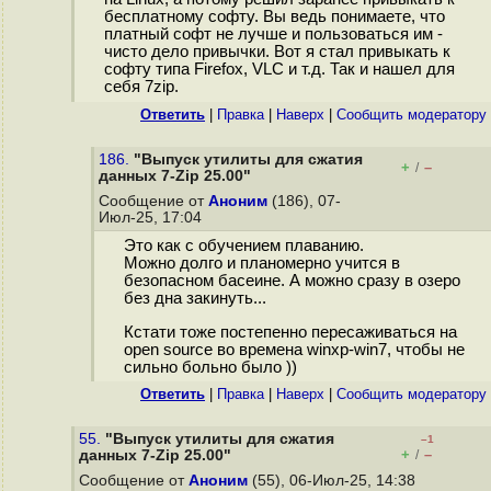
бесплатному софту. Вы ведь понимаете, что
платный софт не лучше и пользоваться им -
чисто дело привычки. Вот я стал привыкать к
софту типа Firefox, VLC и т.д. Так и нашел для
себя 7zip.
Ответить
|
Правка
|
Наверх
|
Cообщить модератору
186.
"Выпуск утилиты для сжатия
+
–
/
данных 7-Zip 25.00"
Сообщение от
Аноним
(186), 07-
Июл-25, 17:04
Это как с обучением плаванию.
Можно долго и планомерно учится в
безопасном басеине. А можно сразу в озеро
без дна закинуть...
Кстати тоже постепенно пересаживаться на
open source во времена winxp-win7, чтобы не
сильно больно было ))
Ответить
|
Правка
|
Наверх
|
Cообщить модератору
55.
"Выпуск утилиты для сжатия
–1
+
–
данных 7-Zip 25.00"
/
Сообщение от
Аноним
(55), 06-Июл-25, 14:38