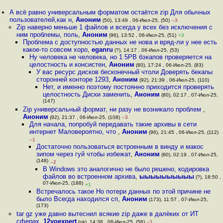
А всё равно универсальным форматом остаётся zip Для обычных
пользователей,как н
,
Аноним
(50), 13:49 , 06-Июл-25, (50)
–3
Zip наверно меньше 1 файлов и всегда у всех без исключения с
ним проблемы, поль
,
Аноним
(96), 13:52 , 06-Июл-25, (51)
+3
Проблема с доступностью данных не нова и вряд-ли у нее есть
какое-то совсем хоро
,
eganru
(?), 14:17 , 06-Июл-25, (53)
Ну человека не человека, но 1 5PB бэкапов проверяется на
целостность и консистен
,
Аноним
(80), 17:24 , 06-Июл-25, (83)
У вас ресурс дисков бесконечный чтоли Доверять бекапы
сторонней конторе 1293
,
Аноним
(92), 21:39 , 06-Июл-25, (110)
Нет, и именно поэтому постоянно приходится проверять
целостность Диски заменить
,
Аноним
(80), 02:17 , 07-Июл-25,
(147)
Zip универсальный формат, ни разу не возникало проблем
,
Аноним
(92), 21:37 , 06-Июл-25, (108)
–3
Для начала, попробуй передавать такие архивы в сети
интернет Маловероятно, что
,
Аноним
(96), 21:45 , 06-Июл-25, (112)
–1
Достаточно пользоваться встроенным в винду и макос
зипом через гуй чтобы избежат
,
Аноним
(80), 02:19 , 07-Июл-25,
(148)
–2
В Windows это аналогично не было решено, кодировка
файлов во встроенном архива
,
ыыыыыыыыыы
(?), 18:50 ,
07-Июл-25, (188)
+1
Встречалось такое Но потери данных по этой причине не
было Всегда находился сп
,
Аноним
(173), 11:57 , 07-Июл-25,
(173)
tar gz уже давно вытеснил всякие zip даже в далёких от ИТ
сферах
,
12yoexpert
(ok), 14:38 , 06-Июл-25, (56)
–1