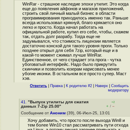
WinRar - страшное наследие эпохи утилит. Это когда
еще до появления айфонов и магазов приложений,
строить свой личный малый бизнес в области
программирования приходилось именно так. Раньше
всегда использовал крякнуй, благо крякается оно
легко и просто. Когда начал работать на
официальной работе, купил его себе, чтобы, скажем
так, отдать долг разрабу. Тогда еще не
задумывался, что стоимость лицензии является
достаточно конской для такого уровня проги. Только
позднее открыл для себя 7zip, который еще и в
какой-то момент сжимал лучше WinRar.
Единственное, от чего страдает эта прога - чутка
убоговатый интерфейс. Надо было прикрутить
скинчики и позволить юзерам нарисовать менее
убогие иконки. В остальном все просто супер. Маст
хэв.
Ответить
|
Правка
|
К родителю #2
|
Наверх
|
Cообщить
модератору
41.
"Выпуск утилиты для сжатия
+2
+
–
данных 7-Zip 25.00"
/
Сообщение от
Аноним
(39), 06-Июл-25, 13:01
Хочу добавить, что просто после выхода Win8 и
тем более Win10 стал рассматривать пути отхода
на Linux, а потому решил заранее привыкать к