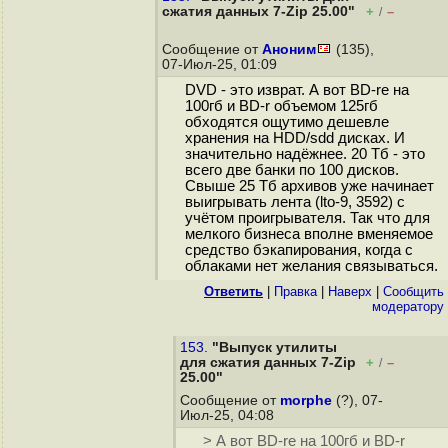
сжатия данных 7-Zip 25.00"
+
–
/
Сообщение от
Аноним
(135),
07-Июл-25, 01:09
DVD - это изврат. А вот BD-re на
100гб и BD-r объемом 125гб
обходятся ощутимо дешевле
хранения на HDD/sdd дисках. И
значительно надёжнее. 20 Тб - это
всего две банки по 100 дисков.
Свыше 25 Тб архивов уже начинает
выигрывать лента (lto-9, 3592) с
учётом проигрывателя. Так что для
мелкого бизнеса вполне вменяемое
средство бэкапирования, когда с
облаками нет желания связываться.
Ответить
|
Правка
|
Наверх
|
Cообщить
модератору
153.
"Выпуск утилиты
для сжатия данных 7-Zip
+
–
/
25.00"
Сообщение от
morphe
(?), 07-
Июл-25, 04:08
> А вот BD-re на 100гб и BD-r