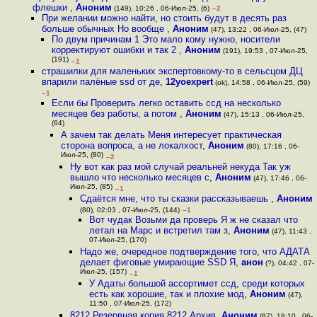
флешки
,
Аноним
(149), 10:26 , 06-Июл-25, (6)
–2
При желании можно найти, но стоить будут в десять раз
больше обычных Но вообще
,
Аноним
(47), 13:22 , 06-Июл-25, (47)
По двум причинам 1 Это мало кому нужно, носители
корректируют ошибки и так 2
,
Аноним
(191), 19:53 , 07-Июл-25,
(191)
–1
страшилки для маленьких экспертовкому-то в сельсцом ДЦ
впарили палёные ssd от де
,
12yoexpert
(ok), 14:58 , 06-Июл-25, (59)
–1
Если бы Проверить легко оставить ссд на несколько
месяцев без работы, а потом
,
Аноним
(47), 15:13 , 06-Июл-25,
(64)
А зачем так делать Меня интересует практическая
сторона вопроса, а не локалхост
,
Аноним
(80), 17:16 , 06-
Июл-25, (80)
–2
Ну вот как раз мой случай реальней некуда Так уж
вышло что несколько месяцев с
,
Аноним
(47), 17:46 , 06-
Июл-25, (85)
–1
Сдаётся мне, что ты сказки рассказываешь
,
Аноним
(80), 02:03 , 07-Июл-25, (144)
–1
Вот чудак Возьми да проверь Я ж не сказал что
летал на Марс и встретил там з
,
Аноним
(47), 11:43 ,
07-Июл-25, (170)
Надо же, очередное подтверждение того, что АДАТА
делает фиговые умирающие SSD Я
,
анон
(?), 04:42 , 07-
Июл-25, (157)
–1
У Адаты большой ассортимет ссд, среди которых
есть как хорошие, так и плохие мод
,
Аноним
(47),
11:50 , 07-Июл-25, (172)
8212 Резервная копия 8212 Архив
,
Аноним
(87), 18:10 , 06-