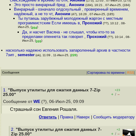
снисхождение и иронию по отн
,
Аноним
(173), 12:03 , 07-Июл-25, (175)
Это просто винрарный бред
,
Аноним
(184), 16:21 , 07-Июл-25, (184)
Винрарный - означало олдскульный , проверенный временем,
надёжный, а не то чт
,
Аноним
(47), 16:26 , 07-Июл-25, (185)
Ты путаешь зарубежный молодежный жаргон с местным
программистским Если имеешь в
,
Прохожий
(??), 10:12 , 08-
Июл-25, (
)
204
Да, и насчет Васяна - не слышал, чтобы кто-то за
пределами опеннета так говорил
,
Прохожий
(??), 10:14 , 08-
Июл-25, (
)
205
насколько надежно использовать запароленный архив в частности
7зип
,
semester
(ok), 11:09 , 11-Июл-25, (
220
)
Сообщения
[
Сортировка по времени
|
RSS
]
1.
"Выпуск утилиты для сжатия данных 7-Zip
+23
+
–
25.00"
/
Сообщение от
WE
(?), 06-Июл-25, 09:09
Страшный сон Евгения Рошаля.
Ответить
|
Правка
|
Наверх
|
Cообщить модератору
2.
"Выпуск утилиты для сжатия данных 7-
+2
+
–
Zip 25.00"
/