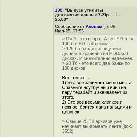
198.
"Выпуск утилиты
для сжатия данных 7-Zip
+
–
/
25.00"
Сообщение от
Аноним
(-), 08-
Июл-25, 07:56
> DVD - это изврат. А вот BD-re на
100гб и BD-r объемом
> 125гб обходятся ощутимо
дешевле хранения на HDD/sdd
дисках. И значительно надёжнее.
> 20 Тб - это всего две банки по
100 дисков.
Вот только...
1) Это все занимает много места.
Сравните ноутбучный винч на
пару терабайт и эквивалент из
этого.
2) Это все весьма хлипкое и
нежное, боится лапа пальцами и
царапок.
> Свыше 25 Тб архивов уже
начинает выигрывать лента (lto-9,
3592)